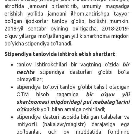
atrofida jamoani birlashtirib, umumiy maqsadga
erishish yo’lida jamoani ilhomlantirishga tayyor
bo’lgan ijodkorlar tanlov g’olibi bo’lishi mumkin.
2018-yil sentabr oyining oxirigacha, 2018-2019-
o’quv yillarga mo’ljallangan yillik shartnoma miqdori
bo’yicha stipendiya to’lanadi.
Stipendiya tanlovida ishtirok etish shartlari:
tanlov ishtirokchilari bir vaqtning o’zida
bir
nechta
stipendiya dasturlari g’olibi bo’la
olmaydilar;
stipendiya to’lovi tanlov g’olibi tahsil oladigan
OTM hisob raqamiga
bir o’quv yili
shartnomasi miqdoridagi pul mabalag’larini
o’tkazish
yo’li bilan amalga oshiriladi;
stipendiya dasturi asosida bitirgan talabalar va
imtiyozli (bakalavr/magistr) darajasiga ega
bo’lganlar, uch oy muddatida fondning