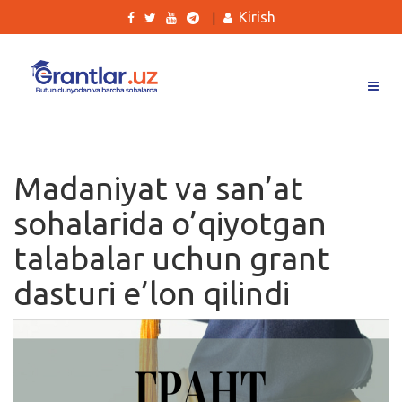
Kirish
|
Grantlar
Tanlovlar
Madaniyat va san’at
Ishlar
sohalarida o’qiyotgan
Kurslar
talabalar uchun grant
Blog
dasturi e’lon qilindi
Yana
Qidirish