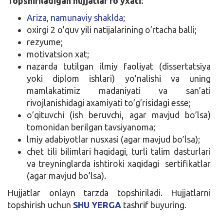
Topshiriladigan hujjatlar ro’yxati:
Ariza, namunaviy shaklda
;
oxirgi 2 o’quv yili natijalarining o’rtacha balli;
rezyume;
motivatsion xat;
nazarda tutilgan ilmiy faoliyat (dissertatsiya
yoki diplom ishlari) yo’nalishi va uning
mamlakatimiz madaniyati va san’ati
rivojlanishidagi axamiyati to’g’risidagi esse;
o’qituvchi (ish beruvchi, agar mavjud bo’lsa)
tomonidan berilgan tavsiyanoma;
lmiy adabiyotlar nusxasi (agar mavjud bo’lsa);
chet tili bilimlari haqidagi, turli talim dasturlari
va treyninglarda ishtiroki xaqidagi sertifikatlar
(agar mavjud bo’lsa).
Hujjatlar onlayn tarzda topshiriladi. Hujjatlarni
topshirish uchun
SHU YERGA
tashrif buyuring.