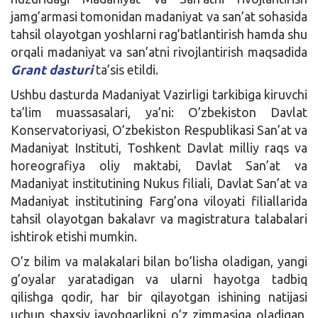
jamg’armasi tomonidan madaniyat va san’at sohasida
tahsil olayotgan yoshlarni rag’batlantirish hamda shu
orqali madaniyat va san’atni rivojlantirish maqsadida
Grant dasturi
ta’sis etildi.
Ushbu dasturda Madaniyat Vazirligi tarkibiga kiruvchi
ta’lim muassasalari, ya’ni: O’zbekiston Davlat
Konservatoriyasi, O’zbekiston Respublikasi San’at va
Madaniyat Instituti, Toshkent Davlat milliy raqs va
horeografiya oliy maktabi, Davlat San’at va
Madaniyat institutining Nukus filiali, Davlat San’at va
Madaniyat institutining Farg’ona viloyati filiallarida
tahsil olayotgan bakalavr va magistratura talabalari
ishtirok etishi mumkin.
O’z bilim va malakalari bilan bo’lisha oladigan, yangi
g’oyalar yaratadigan va ularni hayotga tadbiq
qilishga qodir, har bir qilayotgan ishining natijasi
uchun shaxsiy javobgarlikni o’z zimmasiga oladigan,