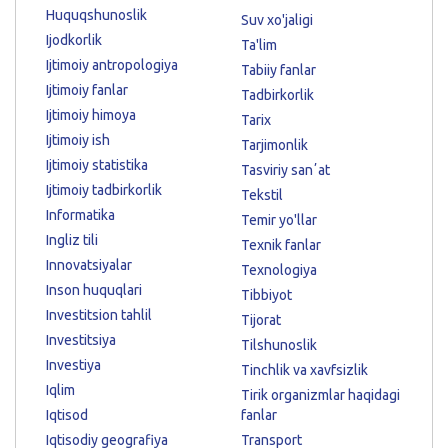
Huquqshunoslik
Suv xo'jaligi
Ijodkorlik
Ta'lim
Ijtimoiy antropologiya
Tabiiy fanlar
Ijtimoiy fanlar
Tadbirkorlik
Ijtimoiy himoya
Tarix
Ijtimoiy ish
Tarjimonlik
Ijtimoiy statistika
Tasviriy sanʼat
Ijtimoiy tadbirkorlik
Tekstil
Informatika
Temir yo'llar
Ingliz tili
Texnik fanlar
Innovatsiyalar
Texnologiya
Inson huquqlari
Tibbiyot
Investitsion tahlil
Tijorat
Investitsiya
Tilshunoslik
Investiya
Tinchlik va xavfsizlik
Iqlim
Tirik organizmlar haqidagi
Iqtisod
fanlar
Iqtisodiy geografiya
Transport