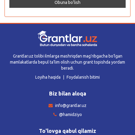
Grantlar.uz tolibi ilmlarga mashriqdan mag’ribgacha bo’lgan
mamlakatlarda bepul ta’lim olish uchun grant topishda yordam
beradi.
Loyiha haqida
Foydalanish bitimi
Biz bilan aloqa
info@grantlar.uz
@hamidziyo
To'lovga qabul qilamiz