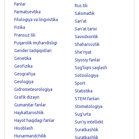
Fanlar
Rus tili
Farmatsevtika
Salomatlik
Filologiya va lingvistika
San'at
Fizika
San'at tarixi
Fransuz tili
Savodxonlik
Fuqarolik muhandisligi
Shaharsozlik
Gender tadqiqotlari
She'riyat
Genetika
Siyosiy fanlar
Geofizika
Sog'liqni saqlash
Geografiya
Sotsiologiya
Geologiya
Sport
Gidrometeorologiya
Statistika
Grafik dizayn
STEM fanlari
Gumanitar fanlar
Stomatologiya
Haykaltaroshlik
Sug'urta
Hayot haqidagi fanlar
Sun'iy intellekt
Hisoblash
Suratkashlik
Hunarmandchilik
Suratkashlik