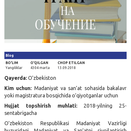
Kirish
Blog
BO'LIM
O'QILGAN
CHOP ETILGAN
Yangiliklar
4304 marta
13.09.2018
Qayerda:
O’zbekiston
Kim uchun:
Madaniyat va san’at sohasida bakalavr
yoki magistratura bosqichida o’qiyotganlar uchun
Hujjat topshirish muhlati:
2018-yilning 25-
sentabrigacha
O’zbekiston Respublikasi Madaniyat Vazirligi
huzuridagi Madaniyat va San’atni rivojlantirish