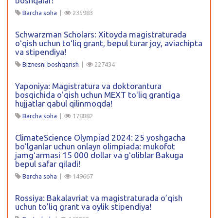
boshqalar!
Barcha soha
|
235983
Schwarzman Scholars: Xitoyda magistraturada
oʻqish uchun toʻliq grant, bepul turar joy, aviachipta
va stipendiya!
Biznesni boshqarish
|
227434
Yaponiya: Magistratura va doktorantura
bosqichida oʻqish uchun MEXT toʻliq grantiga
hujjatlar qabul qilinmoqda!
Barcha soha
|
178882
ClimateScience Olympiad 2024: 25 yoshgacha
boʻlganlar uchun onlayn olimpiada: mukofot
jamgʻarmasi 15 000 dollar va gʻoliblar Bakuga
bepul safar qiladi!
Barcha soha
|
149667
Rossiya: Bakalavriat va magistraturada o’qish
uchun to’liq grant va oylik stipendiya!