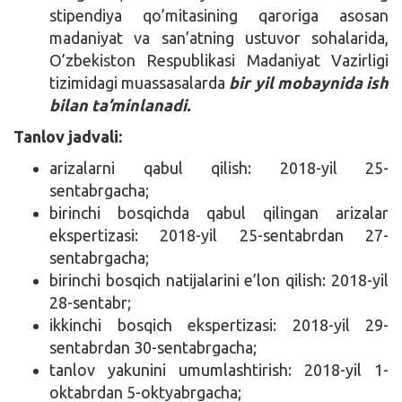
stipendiya qo’mitasining qaroriga asosan
madaniyat va san’atning ustuvor sohalarida,
O’zbekiston Respublikasi Madaniyat Vazirligi
tizimidagi muassasalarda
bir yil mobaynida ish
bilan ta’minlanadi.
Tanlov jadvali:
arizalarni qabul qilish: 2018-yil 25-
sentabrgacha;
birinchi bosqichda qabul qilingan arizalar
ekspertizasi: 2018-yil 25-sentabrdan 27-
sentabrgacha;
birinchi bosqich natijalarini e’lon qilish: 2018-yil
28-sentabr;
ikkinchi bosqich ekspertizasi: 2018-yil 29-
sentabrdan 30-sentabrgacha;
tanlov yakunini umumlashtirish: 2018-yil 1-
oktabrdan 5-oktyabrgacha;