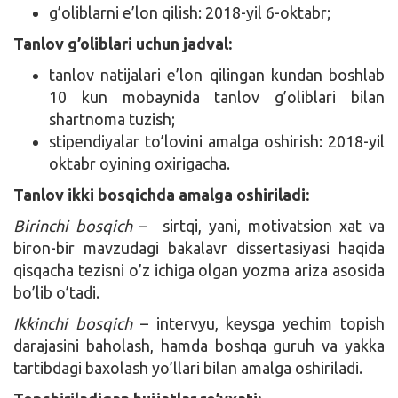
g’oliblarni e’lon qilish: 2018-yil 6-oktabr;
Tanlov g’oliblari uchun jadval:
tanlov natijalari e’lon qilingan kundan boshlab
10 kun mobaynida tanlov g’oliblari bilan
shartnoma tuzish;
stipendiyalar to’lovini amalga oshirish: 2018-yil
oktabr oyining oxirigacha.
Tanlov ikki bosqichda amalga oshiriladi:
Birinchi bosqich
– sirtqi, yani, motivatsion xat va
biron-bir mavzudagi bakalavr dissertasiyasi haqida
qisqacha tezisni o’z ichiga olgan yozma ariza asosida
bo’lib o’tadi.
Ikkinchi bosqich
– intervyu, keysga yechim topish
darajasini baholash, hamda boshqa guruh va yakka
tartibdagi baxolash yo’llari bilan amalga oshiriladi.