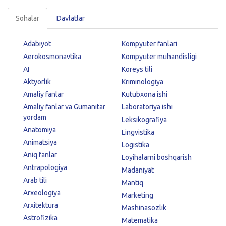
Sohalar
Davlatlar
Adabiyot
Kompyuter fanlari
Aerokosmonavtika
Kompyuter muhandisligi
AI
Koreys tili
Aktyorlik
Kriminologiya
Amaliy fanlar
Kutubxona ishi
Amaliy fanlar va Gumanitar
Laboratoriya ishi
yordam
Leksikografiya
Anatomiya
Lingvistika
Animatsiya
Logistika
Aniq fanlar
Loyihalarni boshqarish
Antrapologiya
Madaniyat
Arab tili
Mantiq
Arxeologiya
Marketing
Arxitektura
Mashinasozlik
Astrofizika
Matematika