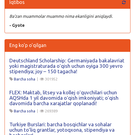
Iqtibos
Ba’zan muammolar muammo nima ekanligini aniqlaydi.
- Gyote
Eng ko'p o'qilgan
Deutschland Scholarship: Germaniyada bakalavriat
yoki magistraturada oʻqish uchun oyiga 300 yevro
stipendiya; joy – 150 tagacha!
Barcha soha
|
301952
FLEX: Maktab, litsey va kollej oʻquvchilari uchun
AQSHda 1 yil davomida oʻqish imkoniyati; oʻqish
davomida barcha xarajatlar qoplanadi!
Barcha soha
|
269389
Turkiye Burslari: barcha bosqichlar va sohalar
uchun to’liq grantlar, yotoqxona, stipendiya va