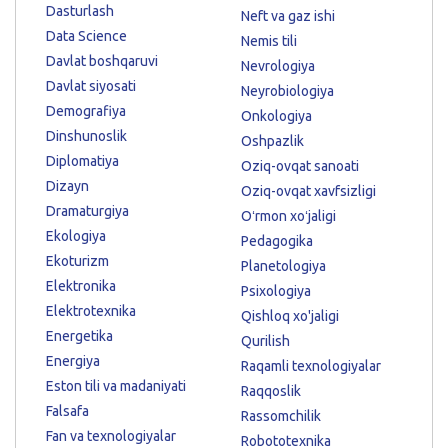
Dasturlash
Neft va gaz ishi
Data Science
Nemis tili
Davlat boshqaruvi
Nevrologiya
Davlat siyosati
Neyrobiologiya
Demografiya
Onkologiya
Dinshunoslik
Oshpazlik
Diplomatiya
Oziq-ovqat sanoati
Dizayn
Oziq-ovqat xavfsizligi
Dramaturgiya
Oʻrmon xoʻjaligi
Ekologiya
Pedagogika
Ekoturizm
Planetologiya
Elektronika
Psixologiya
Elektrotexnika
Qishloq xo'jaligi
Energetika
Qurilish
Energiya
Raqamli texnologiyalar
Eston tili va madaniyati
Raqqoslik
Falsafa
Rassomchilik
Fan va texnologiyalar
Robototexnika