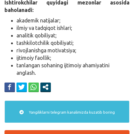
Ishtirokchilar quyidagi mezonlar asosida
baholanadi:
akademik natijalar;
ilmiy va tadqiqot ishlari;
analitik qobiliyat;
tashkilotchilik qobiliyati;
rivojlanishga motivatsiya;
ijtimoiy faollik;
tanlangan sohaning ijtimoiy ahamiyatini
anglash.
Yangiliklarni
telegram
kanalimizda kuzatib boring