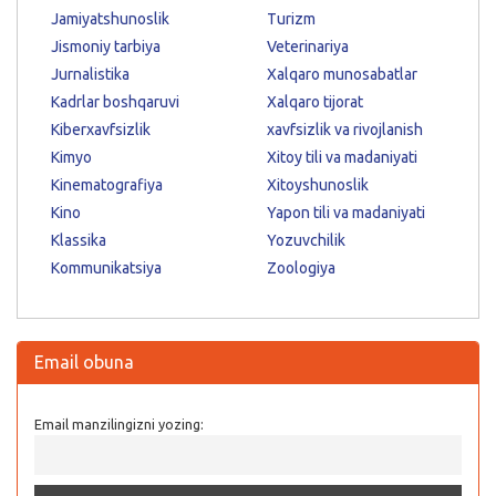
Jamiyatshunoslik
Turizm
Jismoniy tarbiya
Veterinariya
Jurnalistika
Xalqaro munosabatlar
Kadrlar boshqaruvi
Xalqaro tijorat
Kiberxavfsizlik
xavfsizlik va rivojlanish
Kimyo
Xitoy tili va madaniyati
Kinematografiya
Xitoyshunoslik
Kino
Yapon tili va madaniyati
Klassika
Yozuvchilik
Kommunikatsiya
Zoologiya
Email obuna
Email manzilingizni yozing: