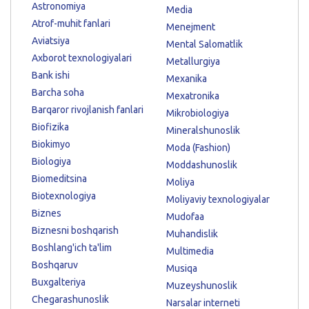
Astronomiya
Media
Atrof-muhit fanlari
Menejment
Aviatsiya
Mental Salomatlik
Axborot texnologiyalari
Metallurgiya
Bank ishi
Mexanika
Barcha soha
Mexatronika
Barqaror rivojlanish fanlari
Mikrobiologiya
Biofizika
Mineralshunoslik
Biokimyo
Moda (Fashion)
Biologiya
Moddashunoslik
Biomeditsina
Moliya
Biotexnologiya
Moliyaviy texnologiyalar
Biznes
Mudofaa
Biznesni boshqarish
Muhandislik
Boshlang'ich ta'lim
Multimedia
Boshqaruv
Musiqa
Buxgalteriya
Muzeyshunoslik
Chegarashunoslik
Narsalar interneti