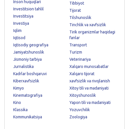
Inson huquqlari
Tibbiyot
Investitsion tahlil
Tijorat
Investitsiya
Tilshunoslik
Investiya
Tinchlik va xavfsizlik
Iqlim
Tirik organizmlar haqidagi
Iqtisod
fanlar
Iqtisodiy geografiya
Transport
Jamiyatshunoslik
Turizm
Jismoniy tarbiya
Veterinariya
Jurnalistika
Xalqaro munosabatlar
Kadrlar boshqaruvi
Xalqaro tijorat
Kiberxavfsizlik
xavfsizlik va rivojlanish
Kimyo
Xitoy tili va madaniyati
Kinematografiya
Xitoyshunoslik
Kino
Yapon tili va madaniyati
Klassika
Yozuvchilik
Kommunikatsiya
Zoologiya