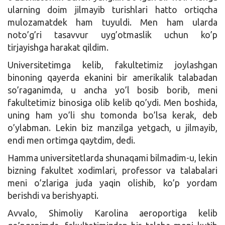
ularning doim jilmayib turishlari hatto ortiqcha
mulozamatdek ham tuyuldi. Men ham ularda
noto’g’ri tasavvur uyg’otmaslik uchun ko’p
tirjayishga harakat qildim.
Universitetimga kelib, fakultetimiz joylashgan
binoning qayerda ekanini bir amerikalik talabadan
so’raganimda, u ancha yo’l bosib borib, meni
fakultetimiz binosiga olib kelib qo’ydi. Men boshida,
uning ham yo’li shu tomonda bo’lsa kerak, deb
o’ylabman. Lekin biz manzilga yetgach, u jilmayib,
endi men ortimga qaytdim, dedi.
Hamma universitetlarda shunaqami bilmadim-u, lekin
bizning fakultet xodimlari, professor va talabalari
meni o’zlariga juda yaqin olishib, ko’p yordam
berishdi va berishyapti.
Avvalo, Shimoliy Karolina aeroportiga kelib