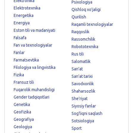
Elektronika
Psixologiya
Elektrotexnika
Qishloq xo'jaligi
Energetika
Qurilish
Energiya
Raqamli texnologiyalar
Eston tili va madaniyati
Raqqoslik
Falsafa
Rassomchilik
Fan va texnologiyalar
Robototexnika
Fanlar
Rus tili
Farmatsevtika
Salomatlik
Filologiya va lingvistika
San'at
Fizika
San'at tarixi
Fransuz tili
Savodxonlik
Fuqarolik muhandisligi
Shaharsozlik
Gender tadqiqotlari
She'riyat
Genetika
Siyosiy fanlar
Geofizika
Sog'liqni saqlash
Geografiya
Sotsiologiya
Geologiya
Sport