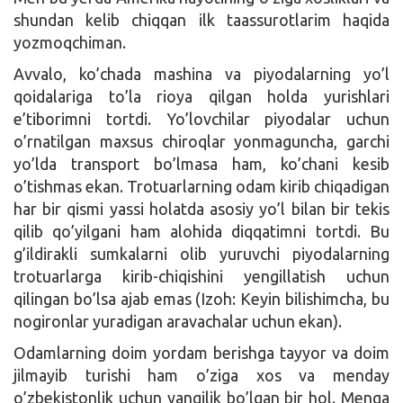
shundan kelib chiqqan ilk taassurotlarim haqida
yozmoqchiman.
Avvalo, ko’chada mashina va piyodalarning yo’l
qoidalariga to’la rioya qilgan holda yurishlari
e’tiborimni tortdi. Yo’lovchilar piyodalar uchun
o’rnatilgan maxsus chiroqlar yonmaguncha, garchi
yo’lda transport bo’lmasa ham, ko’chani kesib
o’tishmas ekan. Trotuarlarning odam kirib chiqadigan
har bir qismi yassi holatda asosiy yo’l bilan bir tekis
qilib qo’yilgani ham alohida diqqatimni tortdi. Bu
g’ildirakli sumkalarni olib yuruvchi piyodalarning
trotuarlarga kirib-chiqishini yengillatish uchun
qilingan bo’lsa ajab emas (Izoh: Keyin bilishimcha, bu
nogironlar yuradigan aravachalar uchun ekan).
Odamlarning doim yordam berishga tayyor va doim
jilmayib turishi ham o’ziga xos va menday
o’zbekistonlik uchun yangilik bo’lgan bir hol. Menga