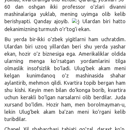
60 dan oshgan ikki professor o’zlari divanni
mashinalariga yuklab, mening uyimga olib kelib
berishyapti. Qanday ajoyib.
Ulardan biri hatto
dekanimizning turmush o’r’tog’i ekan.
Bu yerda bir-ikki o’zbek yigitlarni ham uchratdim.
Ulardan biri uzoq yillardan beri shu yerda yashar
ekan, hozir o’z biznesiga ega. Amerikaliklar oldida
ularning menga ko’rsatgan yordamlarini tilga
olmaslik insofsizlik bo’ladi. Ulug’bek akam meni
kelgan kunimdanoq o’z mashinasida shahar
aylantirib, mehmon qildi. Kvartira topib bergan ham
shu kishi. Keyin men bilan do’konga borib, kvartira
uchun kerakli bo’lgan narsalarni olib berdilar. Juda
xursand bo’ldim. Hozir ham, men borolmayman-u,
lekin Ulug’bek akam ba’zan meni ko’rgani kelib
turibdilar.
Chapel Xil shaharchasi tabiati go’zal, daraxt ko’p,