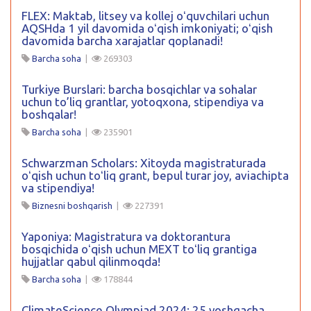
FLEX: Maktab, litsey va kollej oʻquvchilari uchun
AQSHda 1 yil davomida oʻqish imkoniyati; oʻqish
davomida barcha xarajatlar qoplanadi!
Barcha soha
|
269303
Turkiye Burslari: barcha bosqichlar va sohalar
uchun to’liq grantlar, yotoqxona, stipendiya va
boshqalar!
Barcha soha
|
235901
Schwarzman Scholars: Xitoyda magistraturada
oʻqish uchun toʻliq grant, bepul turar joy, aviachipta
va stipendiya!
Biznesni boshqarish
|
227391
Yaponiya: Magistratura va doktorantura
bosqichida oʻqish uchun MEXT toʻliq grantiga
hujjatlar qabul qilinmoqda!
Barcha soha
|
178844
ClimateScience Olympiad 2024: 25 yoshgacha