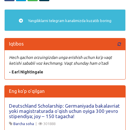
Yangiliklarni
telegram
kanalimizda kuzatib boring
Iqtibos
Hech qachon orzuingizdan unga erishish uchun ko’p vaqt
ketishi sababli voz kechmang. Vaqt shunday ham o’tadi
- Earl Nightingale
Eng ko'p o'qilgan
Deutschland Scholarship: Germaniyada bakalavriat
yoki magistraturada oʻqish uchun oyiga 300 yevro
stipendiya; joy – 150 tagacha!
Barcha soha
|
301888