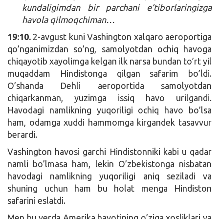
kundaligimdan bir parchani e’tiborlaringizga
havola qilmoqchiman…
19:10.
2-avgust kuni Vashington xalqaro aeroportiga
qo’nganimizdan so’ng, samolyotdan ochiq havoga
chiqayotib xayolimga kelgan ilk narsa bundan to’rt yil
muqaddam Hindistonga qilgan safarim bo’ldi.
O’shanda Dehli aeroportida samolyotdan
chiqarkanman, yuzimga issiq havo urilgandi.
Havodagi namlikning yuqoriligi ochiq havo bo’lsa
ham, odamga xuddi hammomga kirgandek tasavvur
berardi.
Vashington havosi garchi Hindistonniki kabi u qadar
namli bo’lmasa ham, lekin O’zbekistonga nisbatan
havodagi namlikning yuqoriligi aniq seziladi va
shuning uchun ham bu holat menga Hindiston
safarini eslatdi.
Men bu yerda Amerika hayotining o’ziga xosliklari va