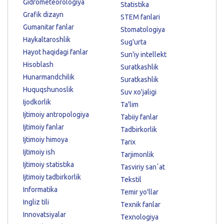
Gidrometeorologiya
Statistika
Grafik dizayn
STEM fanlari
Gumanitar fanlar
Stomatologiya
Haykaltaroshlik
Sug'urta
Hayot haqidagi fanlar
Sun'iy intellekt
Hisoblash
Suratkashlik
Hunarmandchilik
Suratkashlik
Huquqshunoslik
Suv xo'jaligi
Ijodkorlik
Ta'lim
Ijtimoiy antropologiya
Tabiiy fanlar
Ijtimoiy fanlar
Tadbirkorlik
Ijtimoiy himoya
Tarix
Ijtimoiy ish
Tarjimonlik
Ijtimoiy statistika
Tasviriy sanʼat
Ijtimoiy tadbirkorlik
Tekstil
Informatika
Temir yo'llar
Ingliz tili
Texnik fanlar
Innovatsiyalar
Texnologiya