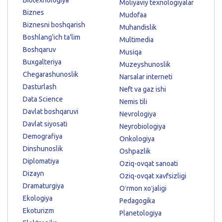
Moliyaviy texnologiyalar
Biznes
Mudofaa
Biznesni boshqarish
Muhandislik
Boshlang'ich ta'lim
Multimedia
Boshqaruv
Musiqa
Buxgalteriya
Muzeyshunoslik
Chegarashunoslik
Narsalar interneti
Dasturlash
Neft va gaz ishi
Data Science
Nemis tili
Davlat boshqaruvi
Nevrologiya
Davlat siyosati
Neyrobiologiya
Demografiya
Onkologiya
Dinshunoslik
Oshpazlik
Diplomatiya
Oziq-ovqat sanoati
Dizayn
Oziq-ovqat xavfsizligi
Dramaturgiya
Oʻrmon xoʻjaligi
Ekologiya
Pedagogika
Ekoturizm
Planetologiya