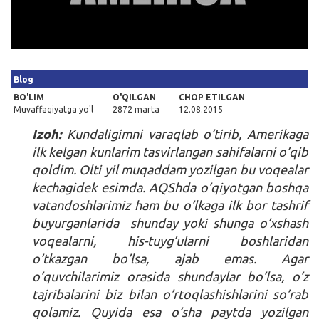
Kirish
Blog
BO'LIM
O'QILGAN
CHOP ETILGAN
Muvaffaqiyatga yo'l
2872 marta
12.08.2015
Izoh:
Kundaligimni varaqlab o’tirib, Amerikaga
ilk kelgan kunlarim tasvirlangan sahifalarni o’qib
qoldim. Olti yil muqaddam yozilgan bu voqealar
kechagidek esimda. AQShda o’qiyotgan boshqa
vatandoshlarimiz ham bu o’lkaga ilk bor tashrif
buyurganlarida shunday yoki shunga o’xshash
voqealarni, his-tuyg’ularni boshlaridan
o’tkazgan bo’lsa, ajab emas. Agar
o’quvchilarimiz orasida shundaylar bo’lsa, o’z
tajribalarini biz bilan o’rtoqlashishlarini so’rab
qolamiz. Quyida esa o’sha paytda yozilgan