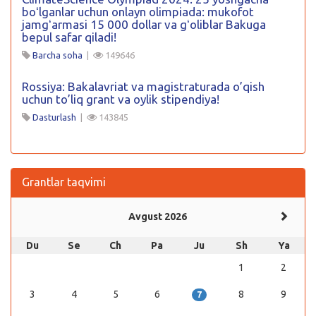
boʻlganlar uchun onlayn olimpiada: mukofot
jamgʻarmasi 15 000 dollar va gʻoliblar Bakuga
bepul safar qiladi!
Barcha soha
|
149646
Rossiya: Bakalavriat va magistraturada o’qish
uchun to’liq grant va oylik stipendiya!
Dasturlash
|
143845
Grantlar taqvimi
Avgust 2026
Du
Se
Ch
Pa
Ju
Sh
Ya
1
2
3
4
5
6
8
9
7