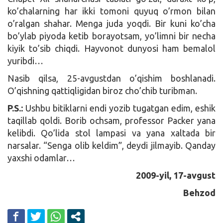
ko’chalarning har ikki tomoni quyuq o’rmon bilan
o’ralgan shahar. Menga juda yoqdi. Bir kuni ko’cha
bo’ylab piyoda ketib borayotsam, yo’limni bir necha
kiyik to’sib chiqdi. Hayvonot dunyosi ham bemalol
yuribdi…
Nasib qilsa, 25-avgustdan o’qishim boshlanadi.
O’qishning qattiqligidan biroz cho’chib turibman.
P.S.:
Ushbu bitiklarni endi yozib tugatgan edim, eshik
taqillab qoldi. Borib ochsam, professor Packer yana
kelibdi. Qo’lida stol lampasi va yana xaltada bir
narsalar. “Senga olib keldim”, deydi jilmayib. Qanday
yaxshi odamlar…
2009-yil, 17-avgust
Behzod