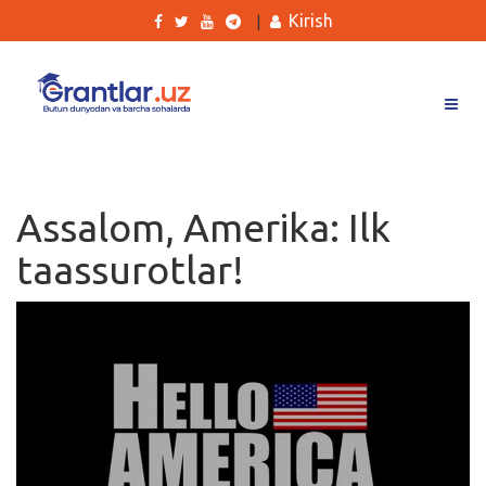
Kirish
|
Grantlar
Tanlovlar
Assalom, Amerika: Ilk
Ishlar
taassurotlar!
Kurslar
Blog
Yana
Qidirish