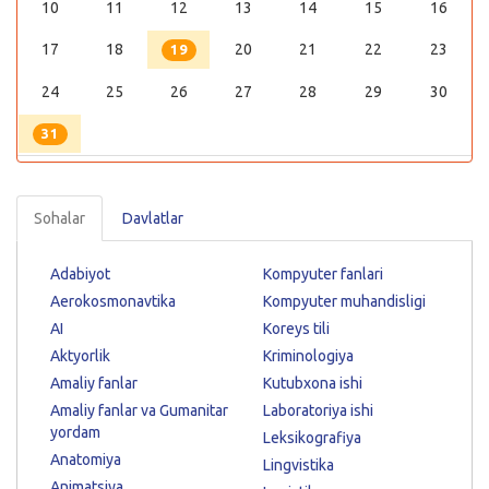
10
11
12
13
14
15
16
17
18
20
21
22
23
19
24
25
26
27
28
29
30
31
Sohalar
Davlatlar
Adabiyot
Kompyuter fanlari
Aerokosmonavtika
Kompyuter muhandisligi
AI
Koreys tili
Aktyorlik
Kriminologiya
Amaliy fanlar
Kutubxona ishi
Amaliy fanlar va Gumanitar
Laboratoriya ishi
yordam
Leksikografiya
Anatomiya
Lingvistika
Animatsiya