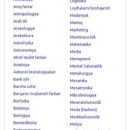
Logistika
Aniq fanlar
Loyihalarni boshqarish
Antrapologiya
Madaniyat
Arab tili
Mantiq
Arxeologiya
Marketing
Arxitektura
Mashinasozlik
Astrofizika
Matematika
Astronomiya
Media
Atrof-muhit fanlari
Menejment
Aviatsiya
Mental Salomatlik
Axborot texnologiyalari
Metallurgiya
Bank ishi
Mexanika
Barcha soha
Mexatronika
Barqaror rivojlanish fanlari
Mikrobiologiya
Biofizika
Mineralshunoslik
Biokimyo
Moda (Fashion)
Biologiya
Moddashunoslik
Biomeditsina
Moliya
Biotexnologiya