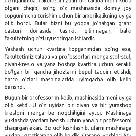
qo’nganimda, fakultetimizdan bir talaba meni kutib
olgani chiqib, so’ng o’z mashinasida doimiy joy
topgunimcha turishim uchun bir amerikalikning uyiga
olib bordi. Bular bizni bu yoqqa jo’natgan grant
dasturi doirasida tashkil qilinmagan, balki
fakultetning o’zi uyushtirgan ishlardir.
Yashash uchun kvartira topganimdan so’ng esa,
fakultetimiz talaba va professorlari menga stol-stul,
divan-kreslo va yana boshqa kvartira uchun kerakli
bo’lgan bir qancha jihozlarni bepul taqdim etishdi,
hatto o’zlari mashinalarida uyimgacha olib kelib
berishdi.
Bugun bir professorim kelib, mashinasida meni uyiga
olib ketdi. U o’z uyidan bir divan va bir yumshoq
kresloni menga bermoqchiligini aytdi. Mashinaga
yuklashda yordam berish uchun yana bir professorni
chaqirgan ekan. Biz uch kishilashib, ularni mashinaga
yuklab, kvartiramga olib keldik. Qarang, yoshlari 50-