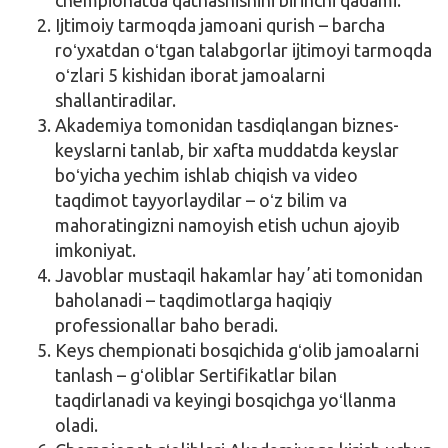
Ijtimoiy tarmoqda jamoani qurish – barcha
roʻyxatdan oʻtgan talabgorlar ijtimoyi tarmoqda
oʻzlari 5 kishidan iborat jamoalarni
shallantiradilar.
Akademiya tomonidan tasdiqlangan biznes-
keyslarni tanlab, bir xafta muddatda keyslar
boʻyicha yechim ishlab chiqish va video
taqdimot tayyorlaydilar – oʻz bilim va
mahoratingizni namoyish etish uchun ajoyib
imkoniyat.
Javoblar mustaqil hakamlar hayʼati tomonidan
baholanadi – taqdimotlarga haqiqiy
professionallar baho beradi.
Keys chempionati bosqichida gʻolib jamoalarni
tanlash – gʻoliblar Sertifikatlar bilan
taqdirlanadi va keyingi bosqichga yoʻllanma
oladi.