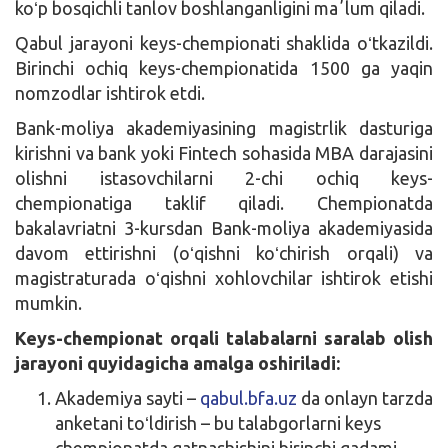
koʻp bosqichli tanlov boshlanganligini maʼlum qiladi.
Qabul jarayoni keys-chempionati shaklida oʻtkazildi.
Birinchi ochiq keys-chempionatida 1500 ga yaqin
nomzodlar ishtirok etdi.
Bank-moliya akademiyasining magistrlik dasturiga
kirishni va bank yoki Fintech sohasida MBA darajasini
olishni istasovchilarni 2-chi ochiq keys-
chempionatiga taklif qiladi. Chempionatda
bakalavriatni 3-kursdan Bank-moliya akademiyasida
davom ettirishni (oʻqishni koʻchirish orqali) va
magistraturada oʻqishni xohlovchilar ishtirok etishi
mumkin.
Keys-chempionat orqali talabalarni saralab olish
jarayoni quyidagicha amalga oshiriladi:
Akademiya sayti –
qabul.bfa.uz
da onlayn tarzda
anketani toʻldirish – bu talabgorlarni keys
chempionatda qatnashishini birinchi qadami.