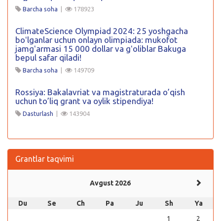
Barcha soha
|
178923
ClimateScience Olympiad 2024: 25 yoshgacha
boʻlganlar uchun onlayn olimpiada: mukofot
jamgʻarmasi 15 000 dollar va gʻoliblar Bakuga
bepul safar qiladi!
Barcha soha
|
149709
Rossiya: Bakalavriat va magistraturada o’qish
uchun to’liq grant va oylik stipendiya!
Dasturlash
|
143904
Grantlar taqvimi
Avgust 2026
Du
Se
Ch
Pa
Ju
Sh
Ya
1
2