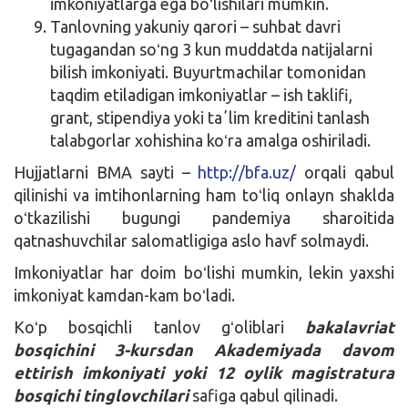
imkoniyatlarga ega boʻlishilari mumkin.
Tanlovning yakuniy qarori – suhbat davri
tugagandan soʻng 3 kun muddatda natijalarni
bilish imkoniyati. Buyurtmachilar tomonidan
taqdim etiladigan imkoniyatlar – ish taklifi,
grant, stipendiya yoki taʼlim kreditini tanlash
talabgorlar xohishina koʻra amalga oshiriladi.
Hujjatlarni BMA sayti –
http://bfa.uz/
orqali qabul
qilinishi va imtihonlarning ham toʻliq onlayn shaklda
oʻtkazilishi bugungi pandemiya sharoitida
qatnashuvchilar salomatligiga aslo havf solmaydi.
Imkoniyatlar har doim boʻlishi mumkin, lekin yaxshi
imkoniyat kamdan-kam boʻladi.
Koʻp bosqichli tanlov gʻoliblari
bakalavriat
bosqichini 3-kursdan Akademiyada davom
ettirish imkoniyati yoki 12 oylik magistratura
bosqichi tinglovchilari
safiga qabul qilinadi.