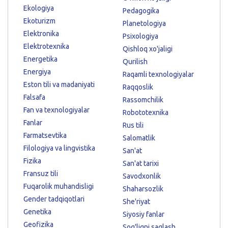
Ekologiya
Pedagogika
Ekoturizm
Planetologiya
Elektronika
Psixologiya
Elektrotexnika
Qishloq xo'jaligi
Energetika
Qurilish
Energiya
Raqamli texnologiyalar
Eston tili va madaniyati
Raqqoslik
Falsafa
Rassomchilik
Fan va texnologiyalar
Robototexnika
Fanlar
Rus tili
Farmatsevtika
Salomatlik
Filologiya va lingvistika
San'at
Fizika
San'at tarixi
Fransuz tili
Savodxonlik
Fuqarolik muhandisligi
Shaharsozlik
Gender tadqiqotlari
She'riyat
Genetika
Siyosiy fanlar
Geofizika
Sog'liqni saqlash