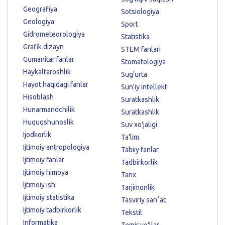
Geografiya
Sotsiologiya
Geologiya
Sport
Gidrometeorologiya
Statistika
Grafik dizayn
STEM fanlari
Gumanitar fanlar
Stomatologiya
Haykaltaroshlik
Sug'urta
Hayot haqidagi fanlar
Sun'iy intellekt
Hisoblash
Suratkashlik
Hunarmandchilik
Suratkashlik
Huquqshunoslik
Suv xo'jaligi
Ijodkorlik
Ta'lim
Ijtimoiy antropologiya
Tabiiy fanlar
Ijtimoiy fanlar
Tadbirkorlik
Ijtimoiy himoya
Tarix
Ijtimoiy ish
Tarjimonlik
Ijtimoiy statistika
Tasviriy sanʼat
Ijtimoiy tadbirkorlik
Tekstil
Informatika
Temir yo'llar