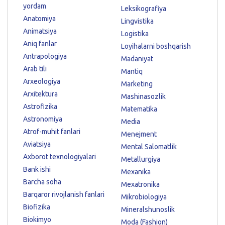
yordam
Leksikografiya
Anatomiya
Lingvistika
Animatsiya
Logistika
Aniq fanlar
Loyihalarni boshqarish
Antrapologiya
Madaniyat
Arab tili
Mantiq
Arxeologiya
Marketing
Arxitektura
Mashinasozlik
Astrofizika
Matematika
Astronomiya
Media
Atrof-muhit fanlari
Menejment
Aviatsiya
Mental Salomatlik
Axborot texnologiyalari
Metallurgiya
Bank ishi
Mexanika
Barcha soha
Mexatronika
Barqaror rivojlanish fanlari
Mikrobiologiya
Biofizika
Mineralshunoslik
Biokimyo
Moda (Fashion)