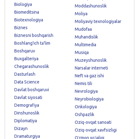
Biologiya
Moddashunoslik
Biomeditsina
Moliya
Biotexnologiya
Moliyaviy texnologiyalar
Biznes
Mudofaa
Biznesni boshqarish
Muhandislik
Boshlang'ich ta'lim
Multimedia
Boshqaruv
Musiqa
Buxgalteriya
Muzeyshunoslik
Chegarashunoslik
Narsalar interneti
Dasturlash
Neft va gaz ishi
Data Science
Nemis tili
Davlat boshqaruvi
Nevrologiya
Davlat siyosati
Neyrobiologiya
Demografiya
Onkologiya
Dinshunoslik
Oshpazlik
Diplomatiya
Oziq-ovqat sanoati
Dizayn
Oziq-ovqat xavfsizligi
Dramaturgiya
Oʻrmon xoʻjaligi