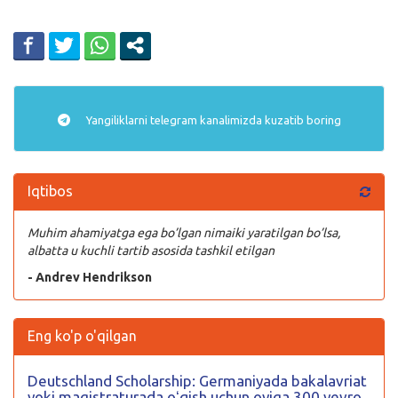
Yangiliklarni
telegram
kanalimizda kuzatib boring
Iqtibos
Muhim ahamiyatga ega bo’lgan nimaiki yaratilgan bo’lsa,
albatta u kuchli tartib asosida tashkil etilgan
- Andrev Hendrikson
Eng ko'p o'qilgan
Deutschland Scholarship: Germaniyada bakalavriat
yoki magistraturada oʻqish uchun oyiga 300 yevro