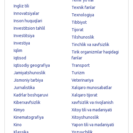
Ingliz tili
Texnik fanlar
Innovatsiyalar
Texnologiya
Inson huquqlari
Tibbiyot
Investitsion tahlil
Tijorat
Investitsiya
Tilshunoslik
Investiya
Tinchlik va xavfsizlik
Iqlim
Tirik organizmlar haqidagi
Iqtisod
fanlar
Iqtisodiy geografiya
Transport
Jamiyatshunoslik
Turizm
Jismoniy tarbiya
Veterinariya
Jurnalistika
Xalqaro munosabatlar
Kadrlar boshqaruvi
Xalqaro tijorat
Kiberxavfsizlik
xavfsizlik va rivojlanish
Kimyo
Xitoy tili va madaniyati
Kinematografiya
Xitoyshunoslik
Kino
Yapon tili va madaniyati
Klassika
Yozuvchilik