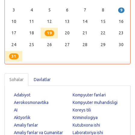
3
4
5
6
7
8
9
10
11
12
13
14
15
16
17
18
20
21
22
23
19
24
25
26
27
28
29
30
31
Sohalar
Davlatlar
Adabiyot
Kompyuter fanlari
Aerokosmonavtika
Kompyuter muhandisligi
AI
Koreys tili
Aktyorlik
Kriminologiya
Amaliy fanlar
Kutubxona ishi
Amaliy fanlar va Gumanitar
Laboratoriya ishi