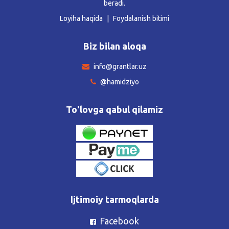
beradi.
Loyiha haqida
Foydalanish bitimi
Biz bilan aloqa
info@grantlar.uz
@hamidziyo
To'lovga qabul qilamiz
Ijtimoiy tarmoqlarda
Facebook