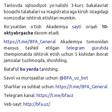
Tanlovda iqtisodiyot yoʻnalishi 3-kurs bakalavriat
bosqichi talabalari va magistraturaga kirish istagidagi
nomzodlar ishtirok etishlari mumkin.
Roʻyxatdan oʻtish Akademiya
sayti
orqali
10-
oktyabrgacha
davom etadi.
https://t.me/BFA_General
Akademiya tomonidan
maxsus tashkil etilgan
telegram guruhda
chempionatda ishtirok etish uchun 5 kishidan iborat
jamoalar tuzilmoqda, shoshiling.
Batafsil
bu yerda
tanishing.
Savol va murojaatlar uchun:
@BFA_uz_bot
Sharhlar va suhbat uchun:
https://t.me/BFA_General
Telegram kanal:
https://t.me/bfauz
Veb-sayt:
http://bfa.uz/