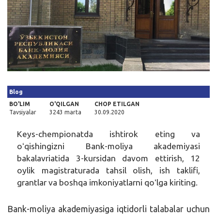
Kirish
Blog
BO'LIM
O'QILGAN
CHOP ETILGAN
Tavsiyalar
3243 marta
30.09.2020
Keys-chempionatda ishtirok eting va
oʻqishingizni Bank-moliya akademiyasi
bakalavriatida 3-kursidan davom ettirish, 12
oylik magistraturada tahsil olish, ish taklifi,
grantlar va boshqa imkoniyatlarni qoʻlga kiriting.
Bank-moliya akademiyasiga iqtidorli talabalar uchun