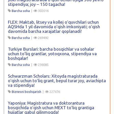
stipendiya; joy – 150 tagacha!
Barcha soha
|
302016
FLEX: Maktab, litsey va kollej oʻquvchilari uchun
AQSHda 1 yil davomida oʻqish imkoniyati; oʻqish
davomida barcha xarajatlar qoplanadi!
Barcha soha
|
269492
Turkiye Burslari: barcha bosqichlar va sohalar
uchun to’liq grantlar, yotoqxona, stipendiya va
boshqalar!
Barcha soha
|
236085
Schwarzman Scholars: Xitoyda magistraturada
oʻqish uchun toʻliq grant, bepul turar joy, aviachipta
va stipendiya!
Biznesni boshqarish
|
227476
Yaponiya: Magistratura va doktorantura
bosqichida oʻqish uchun MEXT toʻliq grantiga
hujjatlar qabul qilinmoqda!