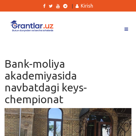
Kirish
|
Grantlar
Tanlovlar
Bank-moliya
Ishlar
akademiyasida
Kurslar
navbatdagi keys-
Blog
chempionat
Yana
Qidirish