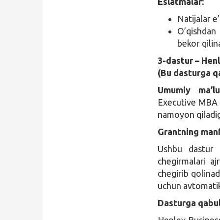
Eslatmalar:
Natijalar e
O’qishdan 
bekor qilin
3-dastur – Hen
(Bu dasturga q
Umumiy ma’l
Executive MBA ku
namoyon qiladig
Grantning manfa
Ushbu dastur 
chegirmalari aj
chegirib qolinad
uchun avtomatik 
Dasturga qabul
Henley Business