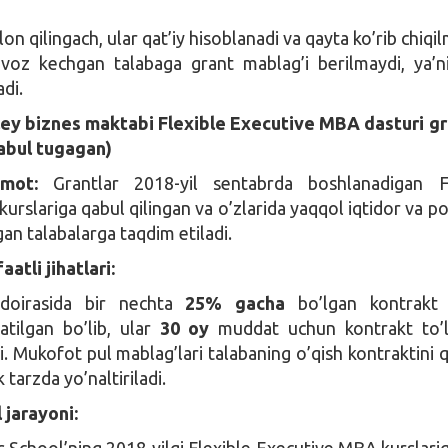
’lon qilingach, ular qat’iy hisoblanadi va qayta ko’rib chiqi
voz kechgan talabaga grant mablag’i berilmaydi, ya’n
adi.
ley biznes maktabi Flexible Executive MBA dasturi gr
abul tugagan)
umot:
Grantlar 2018-yil sentabrda boshlanadigan Fl
rslariga qabul qilingan va o’zlarida yaqqol iqtidor va po
an talabalarga taqdim etiladi.
atli jihatlari:
doirasida bir nechta
25% gacha
bo’lgan kontrakt t
ratilgan bo’lib, ular
30 oy
muddat uchun kontrakt to’l
i. Mukofot pul mablag’lari talabaning o’qish kontraktini 
tarzda yo’naltiriladi.
 jarayoni:
 School’ning 2018-yilgi Flexible Executive MBA kurslarig