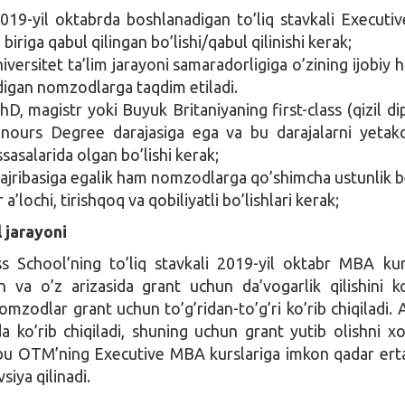
9-yil oktabrda boshlanadigan to’liq stavkali Execut
 biriga qabul qilingan bo’lishi/qabul qilinishi kerak;
iversitet ta’lim jarayoni samaradorligiga o’zining ijobiy h
digan nomzodlarga taqdim etiladi.
, magistr yoki Buyuk Britaniyaning first-class (qizil d
nours Degree darajasiga ega va bu darajalarni yetakc
sasalarida olgan bo’lishi kerak;
 tajribasiga egalik ham nomzodlarga qo’shimcha ustunlik b
’lochi, tirishqoq va qobiliyatli bo’lishlari kerak;
 jarayoni
s School’ning to’liq stavkali 2019-yil oktabr MBA kur
n va o’z arizasida grant uchun da’vogarlik qilishini ko
mzodlar grant uchun to’g’ridan-to’g’ri ko’rib chiqiladi. A
da ko’rib chiqiladi, shuning uchun grant yutib olishni x
u OTM’ning Executive MBA kurslariga imkon qadar erta
vsiya qilinadi.