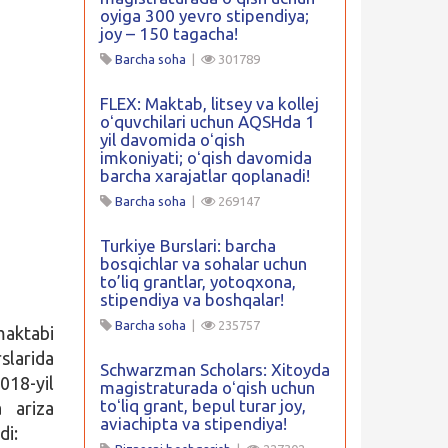
oyiga 300 yevro stipendiya;
joy – 150 tagacha!
Barcha soha
|
301789
FLEX: Maktab, litsey va kollej
oʻquvchilari uchun AQSHda 1
yil davomida oʻqish
imkoniyati; oʻqish davomida
barcha xarajatlar qoplanadi!
Barcha soha
|
269147
Turkiye Burslari: barcha
bosqichlar va sohalar uchun
to’liq grantlar, yotoqxona,
stipendiya va boshqalar!
Barcha soha
|
235757
aktabi
slarida
Schwarzman Scholars: Xitoyda
2018-yil
magistraturada oʻqish uchun
toʻliq grant, bepul turar joy,
a ariza
aviachipta va stipendiya!
di: