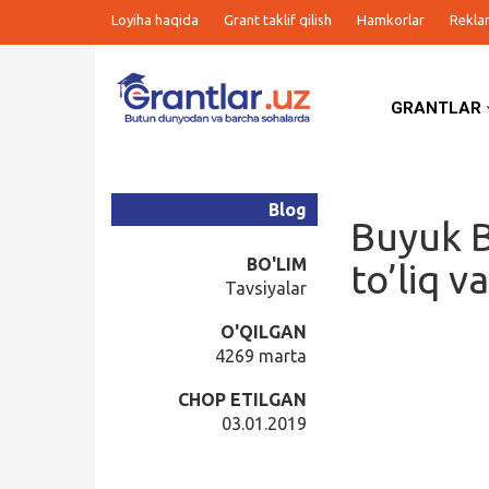
Loyiha haqida
Grant taklif qilish
Hamkorlar
Rekla
GRANTLAR
Grantlar
Tanlovlar
Blog
Buyuk B
Ishlar
BO'LIM
to’liq v
Tavsiyalar
Kurslar
O'QILGAN
4269 marta
Blog
CHOP ETILGAN
03.01.2019
Yana