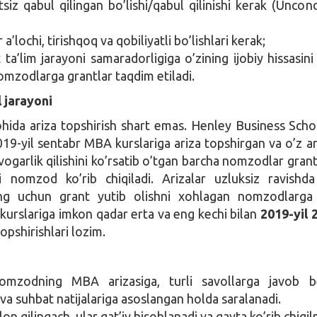
tsiz qabul qilingan bo’lishi/qabul qilinishi kerak (Uncond
’lochi, tirishqoq va qobiliyatli bo’lishlari kerak;
 ta’lim jarayoni samaradorligiga o’zining ijobiy hissasini
omzodlarga grantlar taqdim etiladi.
 jarayoni
hida ariza topshirish shart emas. Henley Business Scho
2019-yil sentabr MBA kurslariga ariza topshirgan va o’z ar
vogarlik qilishini ko’rsatib o’tgan barcha nomzodlar gran
’ri nomzod ko’rib chiqiladi. Arizalar uzluksiz ravishda
ning uchun grant yutib olishni xohlagan nomzodlarg
rslariga imkon qadar erta va eng kechi bilan
2019-yil 
topshirishlari lozim.
nomzodning MBA arizasiga, turli savollarga javob b
va suhbat natijalariga asoslangan holda saralanadi.
’lon qilingach, ular qat’iy hisoblanadi va qayta ko’rib chiqi