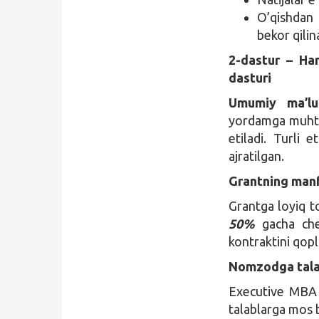
O’qishdan 
bekor qilin
2-dastur – Ha
dasturi
Umumiy ma’l
yordamga muhtoj
etiladi. Turli 
ajratilgan.
Grantning manfa
Grantga loyiq t
50%
gacha cheg
kontraktini qopl
Nomzodga tala
Executive MBA 
talablarga mos b