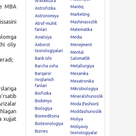
Arxitektura
ive MBA
Mantiq
Astrofizika
Marketing
Astronomiya
issasini
Mashinasozlik
Atrof-muhit
fanlari
Matematika
iplomga
Aviatsiya
Media
hi oliy
Axborot
Menejment
texnologiyalari
Mental
Bank ishi
Salomatlik
eradi;
Barcha soha
Metallurgiya
Barqaror
Mexanika
rivojlanish
Mexatronika
fanlari
slariga
Mikrobiologiya
Biofizika
’rsatib
Mineralshunoslik
Biokimyo
rizalar
Moda (Fashion)
Biologiya
ohlagan
Moddashunoslik
Biomeditsina
 xujjat
Moliya
Biotexnologiya
Moliyaviy
Biznes
texnologiyalar