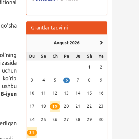
itional
 qo’sha
Grantlar taqvimi
Avgust 2026
ol’ning
Du
Se
Ch
Pa
Ju
Sh
Ya
izasida
1
2
t uchun
 ko’rib
3
4
5
7
8
9
6
a ushbu
28-iyun
10
11
12
13
14
15
16
17
18
20
21
22
23
19
24
25
26
27
28
29
30
erilgan
31
lmaydi.