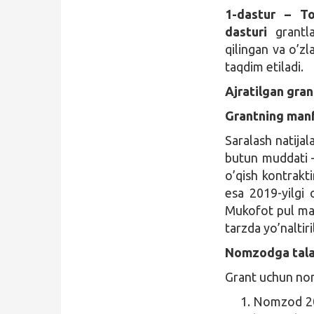
1-dastur – To
dasturi
grantla
qilingan va o’z
taqdim etiladi.
Ajratilgan gran
Grantning manfa
Saralash natijal
butun muddati
o’qish kontrakt
esa 2019-yilgi 
Mukofot pul mab
tarzda yo’naltiri
Nomzodga tala
Grant uchun nom
Nomzod 201