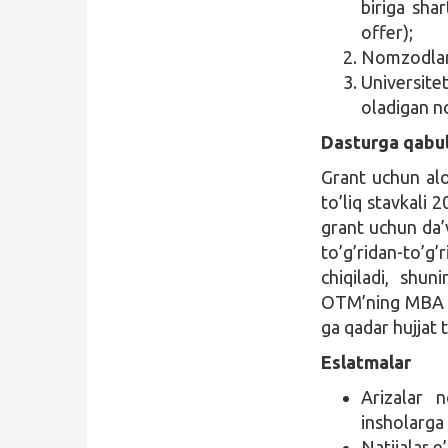
biriga shar
offer);
Nomzodlar a
Universitet
oladigan n
Dasturga qabul
Grant uchun alo
to’liq stavkali 
grant uchun da’
to’g’ridan-to’g
chiqiladi, shu
OTM’ning MBA ku
ga qadar hujjat 
Eslatmalar
Arizalar 
insholarga 
Natijalar e