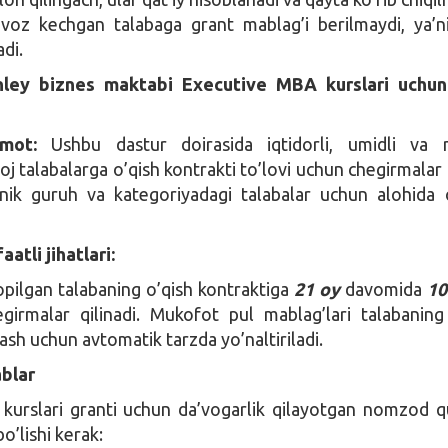
voz kechgan talabaga grant mablag’i berilmaydi, ya’n
adi.
nley biznes maktabi Executive MBA kurslari uchun
umot:
Ushbu dastur doirasida iqtidorli, umidli va 
 talabalarga o’qish kontrakti to’lovi uchun chegirmalar
etnik guruh va kategoriyadagi talabalar uchun alohida o
atli jihatlari:
opilgan talabaning o’qish kontraktiga
21 oy
davomida
1
irmalar qilinadi. Mukofot pul mablag’lari talabaning
ash uchun avtomatik tarzda yo’naltiriladi.
blar
kurslari granti uchun da’vogarlik qilayotgan nomzod q
o’lishi kerak: