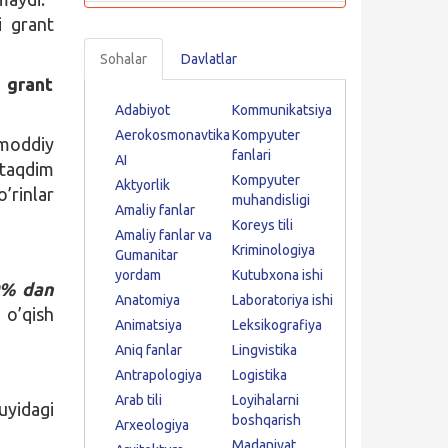
i grant
Sohalar
Davlatlar
 grant
Adabiyot
Kommunikatsiya
Aerokosmonavtika
Kompyuter
moddiy
fanlari
AI
 taqdim
Kompyuter
Aktyorlik
’rinlar
muhandisligi
Amaliy fanlar
Koreys tili
Amaliy fanlar va
Kriminologiya
Gumanitar
yordam
Kutubxona ishi
0% dan
Anatomiya
Laboratoriya ishi
 o’qish
Animatsiya
Leksikografiya
Aniq fanlar
Lingvistika
Antrapologiya
Logistika
Arab tili
Loyihalarni
uyidagi
boshqarish
Arxeologiya
Madaniyat