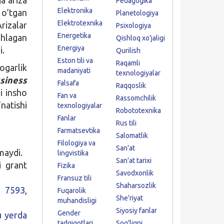
Pedagogika
Elektronika
 o’tgan
Planetologiya
Elektrotexnika
rizalar
Psixologiya
Energetika
ohlagan
Qishloq xo'jaligi
Energiya
i.
Qurilish
Eston tili va
Raqamli
ogarlik
madaniyati
texnologiyalar
siness
Falsafa
Raqqoslik
i insho
Fan va
Rassomchilik
natishi
texnologiyalar
Robototexnika
Fanlar
Rus tili
Farmatsevtika
Salomatlik
Filologiya va
San'at
lmaydi.
lingvistika
San'at tarixi
i grant
Fizika
Savodxonlik
Fransuz tili
Shaharsozlik
 7593
,
Fuqarolik
She'riyat
muhandisligi
Siyosiy fanlar
Gender
u yerda
tadqiqotlari
Sog'liqni