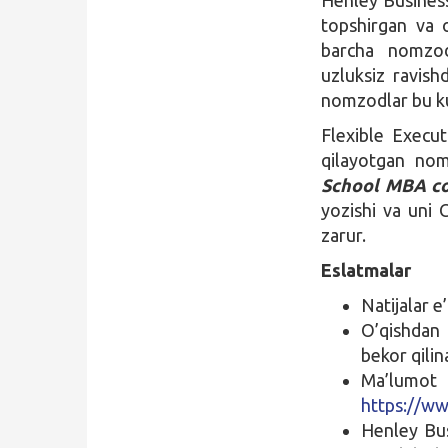
topshirgan va o
barcha nomzodl
uzluksiz ravish
nomzodlar bu kur
Flexible Execu
qilayotgan n
School MBA c
yozishi va uni 
zarur.
Eslatmalar
Natijalar e
O’qishdan 
bekor qilin
Ma’lumot
https://ww
Henley Bus