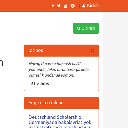
Kirish
|
Qidirish
Iqtibos
n
Notog’ri qaror chiqarish balki
yomondir, lekin biror qarorga kela
olmaslik undanda yomon.
- Stiv Jobs
Eng ko'p o'qilgan
Deutschland Scholarship:
Germaniyada bakalavriat yoki
magistraturada oʻqish uchun