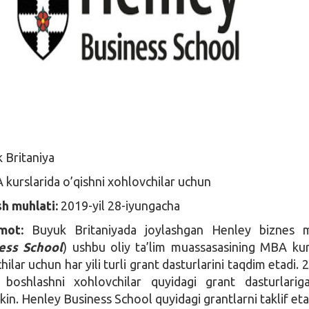
 Britaniya
kurslarida o’qishni xohlovchilar uchun
sh muhlati:
2019-yil 28-iyungacha
umot:
Buyuk Britaniyada joylashgan Henley biznes m
ess School
) ushbu oliy ta’lim muassasasining MBA kur
hilar uchun har yili turli grant dasturlarini taqdim etadi. 
 boshlashni xohlovchilar quyidagi grant dasturlarig
in. Henley Business School quyidagi grantlarni taklif eta