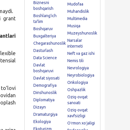
Biznesni
Mudofaa
boshqarish
lmaydi.
Muhandislik
Boshlang'ich
i grant
Multimedia
ta'lim
Musiqa
Boshqaruv
Muzeyshunoslik
antlari
Buxgalteriya
Narsalar
Chegarashunoslik
interneti
Dasturlash
exible
Neft va gaz ishi
Data Science
tensial
Nemis tili
Davlat
Nevrologiya
boshqaruvi
Neyrobiologiya
Davlat siyosati
Onkologiya
Demografiya
o’lovi
Oshpazlik
Dinshunoslik
ovidan
Oziq-ovqat
Diplomatiya
qoplash
sanoati
Dizayn
Oziq-ovqat
Dramaturgiya
xavfsizligi
Ekologiya
Oʻrmon xoʻjaligi
Ekoturizm
a ariza