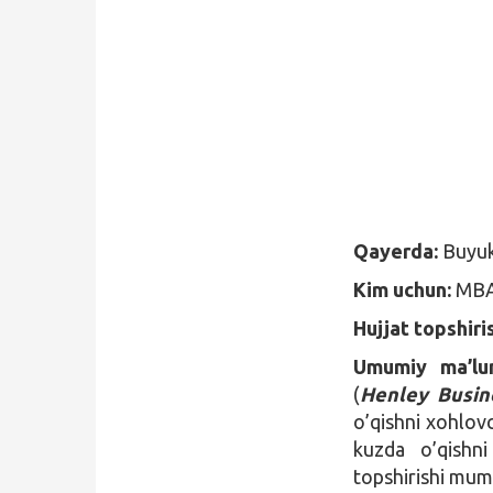
Qidirish
Kirish
Qayerda:
Buyuk
Kim uchun:
MBA 
Hujjat topshiri
Umumiy ma’l
(
Henley Busin
o’qishni xohlovc
kuzda o’qishni
topshirishi mumk