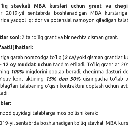
’liq stavkali MBA kurslari uchun grant va chegi
r 2019-yil sentabrda boshlanadigan MBA kurslariga
larida yaqqol iqtidor va potensial namoyon qiladigan tala
tlar soni:
2 ta to’liq grant va bir nechta qisman grant.
atli jihatlari:
ariga qarab nomzodga to’liq (
2 ta)
yoki qisman grantlar k
 –
12 oy muddat uchun
taqdim etiladi. To’liq grantlar 20
ining
100%
miqdorini qoplab beradi, chegirma dasturi do
o’quv kontraktining
15% dan 50%
qismigacha to’lab be
lag’lari talabaning o’qish kontraktini qoplash uchun av
ladi.
blar:
zod quyidagi talablarga mos bo’lishi kerak:
9-yil sentabrda boshlanadigan to’liq stavkali MBA kurs