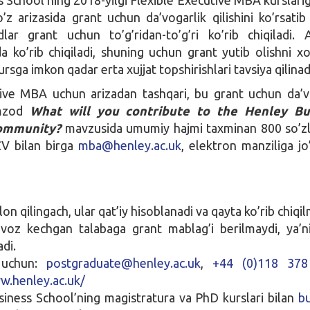
’z arizasida grant uchun da’vogarlik qilishini ko’rsatib
ar grant uchun to’g’ridan-to’g’ri ko’rib chiqiladi. A
da ko’rib chiqiladi, shuning uchun grant yutib olishni x
sga imkon qadar erta xujjat topshirishlari tavsiya qilinad
tive MBA uchun arizadan tashqari, bu grant uchun da’v
omzod
What will you contribute to the Henley Bu
ommunity?
mavzusida umumiy hajmi taxminan 800 so’zl
CV bilan birga
mba@henley.ac.uk
, elektron manziliga jo’
’lon qilingach, ular qat’iy hisoblanadi va qayta ko’rib chiqi
voz kechgan talabaga grant mablag’i berilmaydi, ya’n
adi.
 uchun:
postgraduate@henley.ac.uk
,
+44 (0)118 378
w.henley.ac.uk/
iness School’ning magistratura va PhD kurslari bilan
b