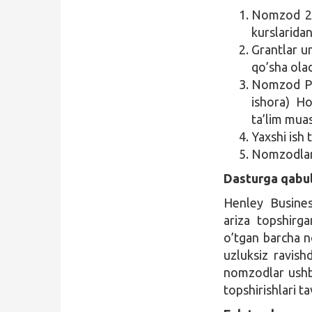
Nomzod 201
kurslaridan
Grantlar un
qo’sha ola
Nomzod PhD
ishora) Ho
ta’lim muas
Yaxshi ish
Nomzodlar a
Dasturga qabul
Henley Busines
ariza topshirga
o’tgan barcha no
uzluksiz ravish
nomzodlar ushb
topshirishlari ta