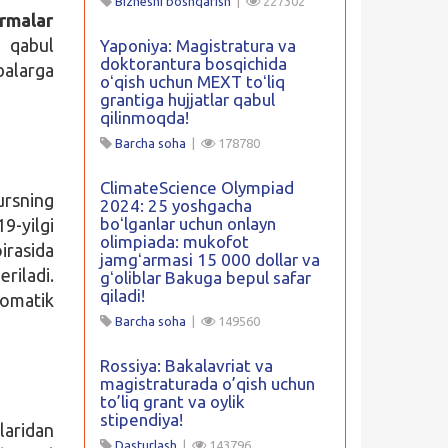
Biznesni boshqarish
|
227302
rmalar
 qabul
Yaponiya: Magistratura va
doktorantura bosqichida
balarga
oʻqish uchun MEXT toʻliq
grantiga hujjatlar qabul
qilinmoqda!
Barcha soha
|
178780
ClimateScience Olympiad
ursning
2024: 25 yoshgacha
boʻlganlar uchun onlayn
19-yilgi
olimpiada: mukofot
irasida
jamgʻarmasi 15 000 dollar va
riladi.
gʻoliblar Bakuga bepul safar
qiladi!
tomatik
Barcha soha
|
149560
Rossiya: Bakalavriat va
magistraturada o’qish uchun
to’liq grant va oylik
stipendiya!
laridan
Dasturlash
|
143796