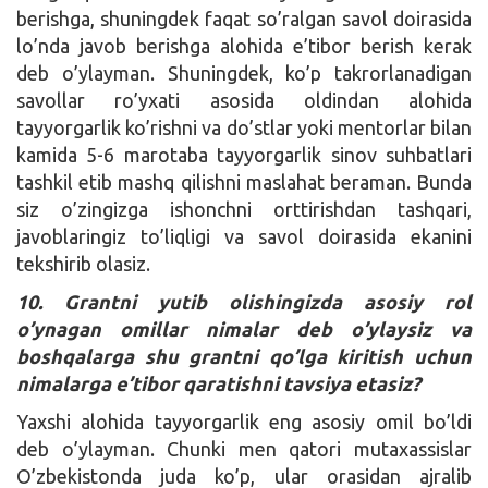
berishga, shuningdek faqat so’ralgan savol doirasida
lo’nda javob berishga alohida e’tibor berish kerak
deb o’ylayman. Shuningdek, ko’p takrorlanadigan
savollar ro’yxati asosida oldindan alohida
tayyorgarlik ko’rishni va do’stlar yoki mentorlar bilan
kamida 5-6 marotaba tayyorgarlik sinov suhbatlari
tashkil etib mashq qilishni maslahat beraman. Bunda
siz o’zingizga ishonchni orttirishdan tashqari,
javoblaringiz to’liqligi va savol doirasida ekanini
tekshirib olasiz.
10. Grantni yutib olishingizda asosiy rol
o’ynagan omillar nimalar deb o’ylaysiz va
boshqalarga shu grantni qo’lga kiritish uchun
nimalarga e’tibor qaratishni tavsiya etasiz?
Yaxshi alohida tayyorgarlik eng asosiy omil bo’ldi
deb o’ylayman. Chunki men qatori mutaxassislar
O’zbekistonda juda ko’p, ular orasidan ajralib