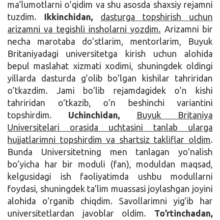
ma’lumotlarni o’qidim va shu asosda shaxsiy rejamni
tuzdim.
Ikkinchidan,
dasturga topshirish uchun
arizamni va tegishli insholarni yozdim.
Arizamni bir
necha marotaba do’stlarim, mentorlarim, Buyuk
Britaniyadagi universitetga kirish uchun alohida
bepul maslahat xizmati xodimi, shuningdek oldingi
yillarda dasturda g’olib bo’lgan kishilar tahriridan
o’tkazdim. Jami bo’lib rejamdagidek o’n kishi
tahriridan o’tkazib, o’n beshinchi variantini
topshirdim.
Uchinchidan,
Buyuk Britaniya
Universitelari orasida uchtasini tanlab ularga
hujjatlarimni topshirdim va shartsiz takliflar oldim
.
Bunda Universitetning men tanlagan yo’nalish
bo’yicha har bir moduli (fan), moduldan maqsad,
kelgusidagi ish faoliyatimda ushbu modullarni
foydasi, shuningdek ta’lim muassasi joylashgan joyini
alohida o’rganib chiqdim. Savollarimni yig’ib har
universitetlardan javoblar oldim.
To’rtinchadan,