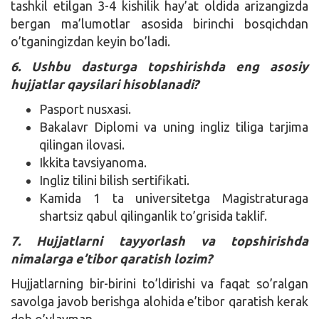
tashkil etilgan 3-4 kishilik hay’at oldida arizangizda
bergan ma’lumotlar asosida birinchi bosqichdan
o’tganingizdan keyin bo’ladi.
6. Ushbu dasturga topshirishda eng asosiy
hujjatlar qaysilari hisoblanadi?
Pasport nusxasi.
Bakalavr Diplomi va uning ingliz tiliga tarjima
qilingan ilovasi.
Ikkita tavsiyanoma.
Ingliz tilini bilish sertifikati.
Kamida 1 ta universitetga Magistraturaga
shartsiz qabul qilinganlik to’grisida taklif.
7. Hujjatlarni tayyorlash va topshirishda
nimalarga e’tibor qaratish lozim?
Hujjatlarning bir-birini to’ldirishi va faqat so’ralgan
savolga javob berishga alohida e’tibor qaratish kerak
deb o’ylayman.