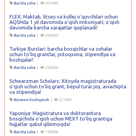
Barcha soha
|
301990
FLEX: Maktab, litsey va kollej oʻquvchilari uchun
AQSHda 1 yil davomida oʻqish imkoniyati; oʻqish
davomida barcha xarajatlar qoplanadi!
Barcha soha
|
269434
Turkiye Burslari: barcha bosqichlar va sohalar
uchun to’liq grantlar, yotoqxona, stipendiya va
boshqalar!
Barcha soha
|
236046
Schwarzman Scholars: Xitoyda magistraturada
oʻqish uchun toʻliq grant, bepul turar joy, aviachipta
va stipendiya!
Biznesni boshqarish
|
227463
Yaponiya: Magistratura va doktorantura
bosqichida oʻqish uchun MEXT toʻliq grantiga
hujjatlar qabul qilinmoqda!
Barcha soha
|
178908