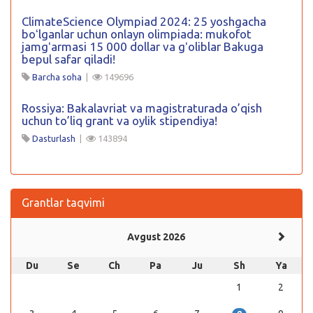
ClimateScience Olympiad 2024: 25 yoshgacha
boʻlganlar uchun onlayn olimpiada: mukofot
jamgʻarmasi 15 000 dollar va gʻoliblar Bakuga
bepul safar qiladi!
Barcha soha
|
149696
Rossiya: Bakalavriat va magistraturada o’qish
uchun to’liq grant va oylik stipendiya!
Dasturlash
|
143894
Grantlar taqvimi
Avgust 2026
Du
Se
Ch
Pa
Ju
Sh
Ya
1
2