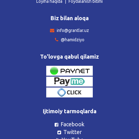
Loyiha haqida
Foydalanish bitimi
Biz bilan aloqa
info@grantlar.uz
@hamidziyo
To'lovga qabul qilamiz
Ijtimoiy tarmoqlarda
Facebook
Twitter