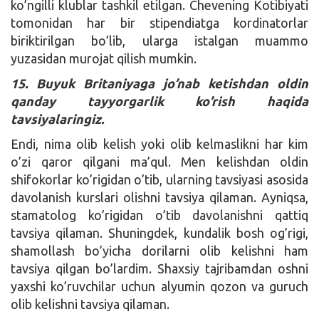
ko’ngilli klublar tashkil etilgan. Chevening Kotibiyati
tomonidan har bir stipendiatga kordinatorlar
biriktirilgan bo’lib, ularga istalgan muammo
yuzasidan murojat qilish mumkin.
15. Buyuk Britaniyaga jo’nab ketishdan oldin
qanday tayyorgarlik ko’rish haqida
tavsiyalaringiz.
Endi, nima olib kelish yoki olib kelmaslikni har kim
o’zi qaror qilgani ma’qul. Men kelishdan oldin
shifokorlar ko’rigidan o’tib, ularning tavsiyasi asosida
davolanish kurslari olishni tavsiya qilaman. Ayniqsa,
stamatolog ko’rigidan o’tib davolanishni qattiq
tavsiya qilaman. Shuningdek, kundalik bosh og’rigi,
shamollash bo’yicha dorilarni olib kelishni ham
tavsiya qilgan bo’lardim. Shaxsiy tajribamdan oshni
yaxshi ko’ruvchilar uchun alyumin qozon va guruch
olib kelishni tavsiya qilaman.