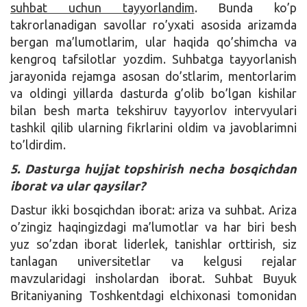
suhbat uchun tayyorlandim
. Bunda ko’p
takrorlanadigan savollar ro’yxati asosida arizamda
bergan ma’lumotlarim, ular haqida qo’shimcha va
kengroq tafsilotlar yozdim. Suhbatga tayyorlanish
jarayonida rejamga asosan do’stlarim, mentorlarim
va oldingi yillarda dasturda g’olib bo’lgan kishilar
bilan besh marta tekshiruv tayyorlov intervyulari
tashkil qilib ularning fikrlarini oldim va javoblarimni
to’ldirdim.
5. Dasturga hujjat topshirish necha bosqichdan
iborat va ular qaysilar?
Dastur ikki bosqichdan iborat: ariza va suhbat. Ariza
o’zingiz haqingizdagi ma’lumotlar va har biri besh
yuz so’zdan iborat liderlek, tanishlar orttirish, siz
tanlagan universitetlar va kelgusi rejalar
mavzularidagi insholardan iborat. Suhbat Buyuk
Britaniyaning Toshkentdagi elchixonasi tomonidan