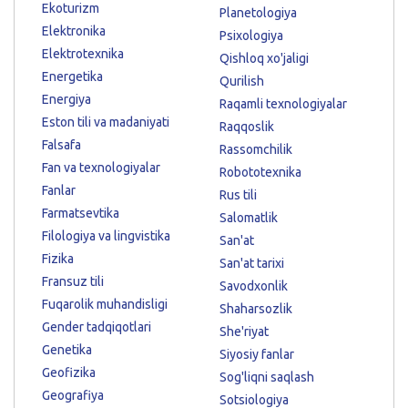
Ekoturizm
Planetologiya
Elektronika
Psixologiya
Elektrotexnika
Qishloq xo'jaligi
Energetika
Qurilish
Energiya
Raqamli texnologiyalar
Eston tili va madaniyati
Raqqoslik
Falsafa
Rassomchilik
Fan va texnologiyalar
Robototexnika
Fanlar
Rus tili
Farmatsevtika
Salomatlik
Filologiya va lingvistika
San'at
Fizika
San'at tarixi
Fransuz tili
Savodxonlik
Fuqarolik muhandisligi
Shaharsozlik
Gender tadqiqotlari
She'riyat
Genetika
Siyosiy fanlar
Geofizika
Sog'liqni saqlash
Geografiya
Sotsiologiya