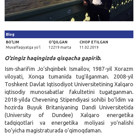
Kirish
Blog
BO'LIM
O'QILGAN
CHOP ETILGAN
Muvaffaqiyatga yo'l
12219 marta
11.02.2019
O’zingiz haqingizda qisqacha gapirib.
Ism-sharifim Jo’shqinbek Ismailov, 1987-yil Xorazm
viloyati, Xonqa tumanida tug’ilganman. 2008-yil
Toshkent Davlat Iqtisodiyot Universitetining Xalqaro
iqtisodiy munosabatlar fakultetini tugatganman.
2018-yilda Chevening Stipendiyasi sohibi bo’ldim va
hozirda Buyuk Britaniyaning Dandi Universitetida
(University of Dundee) Xalqaro energetika
tadqiqotlari va energetika moliyasi yo’nalishi
bo’yicha magistraturada o’qimoqdaman.