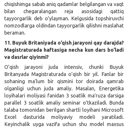
chiqishimga sabab aniq qadamlar belgilangan va vaqt
bilan chegaralangan reja asosidagi qattiq
tayyorgarlik deb o’ylayman. Kelgusida topshiruvchi
nomzodlarga oldindan tayyorgarlik qilishni maslahat
beraman.
11. Buyuk Britaniyada o’qish jarayoni qay darajda?
Magistraturada haftasiga necha kun dars bo’ladi
va dasrlar qiyinmi?
O’qish jarayoni juda intensiv, chunki Buyuk
Britanyada Magistraturada o’qish bir yil. Fanlar bir
sohaning ma’lum bir qismini tor doirada qamrab
olganligi uchun juda amaliy. Masalan, Energetika
loyihalari moliyasi fanidan 3 soatlik ma’ruza darsiga
parallel 3 soatlik amaliy seminar o’tkaziladi. Bunda
talaba tomonidan berilgan shartli loyihani Microsoft
Excel dasturida moliyaviy modeli yaratiladi.
Keyinchalik uyga vazifa uchun shu model maxsus