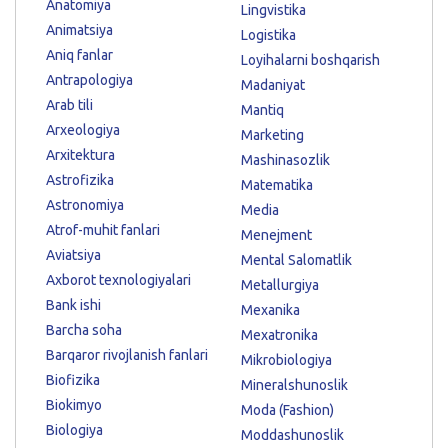
Anatomiya
Lingvistika
Animatsiya
Logistika
Aniq fanlar
Loyihalarni boshqarish
Antrapologiya
Madaniyat
Arab tili
Mantiq
Arxeologiya
Marketing
Arxitektura
Mashinasozlik
Astrofizika
Matematika
Astronomiya
Media
Atrof-muhit fanlari
Menejment
Aviatsiya
Mental Salomatlik
Axborot texnologiyalari
Metallurgiya
Bank ishi
Mexanika
Barcha soha
Mexatronika
Barqaror rivojlanish fanlari
Mikrobiologiya
Biofizika
Mineralshunoslik
Biokimyo
Moda (Fashion)
Biologiya
Moddashunoslik