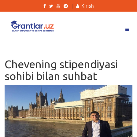
Kirish
|
Grantlar
Tanlovlar
Chevening stipendiyasi
Ishlar
sohibi bilan suhbat
Kurslar
Blog
Yana
Qidirish