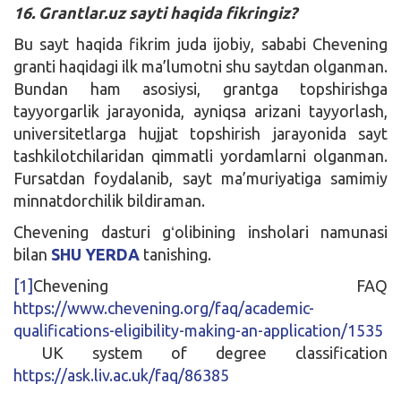
16. Grantlar.uz sayti haqida fikringiz?
Bu sayt haqida fikrim juda ijobiy, sababi Chevening
granti haqidagi ilk ma’lumotni shu saytdan olganman.
Bundan ham asosiysi, grantga topshirishga
tayyorgarlik jarayonida, ayniqsa arizani tayyorlash,
universitetlarga hujjat topshirish jarayonida sayt
tashkilotchilaridan qimmatli yordamlarni olganman.
Fursatdan foydalanib, sayt ma’muriyatiga samimiy
minnatdorchilik bildiraman.
Chevening dasturi gʻolibining insholari namunasi
bilan
SHU YERDA
tanishing.
[1]
Chevening FAQ
https://www.chevening.org/faq/academic-
qualifications-eligibility-making-an-application/1535
UK system of degree classification
https://ask.liv.ac.uk/faq/86385