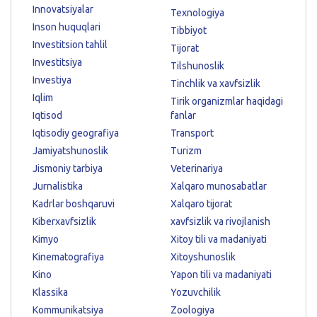
Innovatsiyalar
Texnologiya
Inson huquqlari
Tibbiyot
Investitsion tahlil
Tijorat
Investitsiya
Tilshunoslik
Investiya
Tinchlik va xavfsizlik
Iqlim
Tirik organizmlar haqidagi
Iqtisod
fanlar
Iqtisodiy geografiya
Transport
Jamiyatshunoslik
Turizm
Jismoniy tarbiya
Veterinariya
Jurnalistika
Xalqaro munosabatlar
Kadrlar boshqaruvi
Xalqaro tijorat
Kiberxavfsizlik
xavfsizlik va rivojlanish
Kimyo
Xitoy tili va madaniyati
Kinematografiya
Xitoyshunoslik
Kino
Yapon tili va madaniyati
Klassika
Yozuvchilik
Kommunikatsiya
Zoologiya