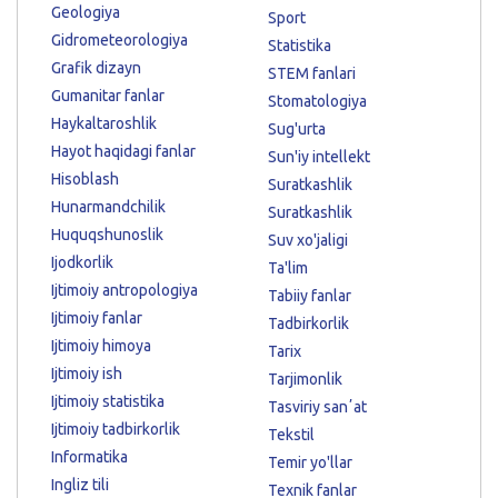
Geologiya
Sport
Gidrometeorologiya
Statistika
Grafik dizayn
STEM fanlari
Gumanitar fanlar
Stomatologiya
Haykaltaroshlik
Sug'urta
Hayot haqidagi fanlar
Sun'iy intellekt
Hisoblash
Suratkashlik
Hunarmandchilik
Suratkashlik
Huquqshunoslik
Suv xo'jaligi
Ijodkorlik
Ta'lim
Ijtimoiy antropologiya
Tabiiy fanlar
Ijtimoiy fanlar
Tadbirkorlik
Ijtimoiy himoya
Tarix
Ijtimoiy ish
Tarjimonlik
Ijtimoiy statistika
Tasviriy sanʼat
Ijtimoiy tadbirkorlik
Tekstil
Informatika
Temir yo'llar
Ingliz tili
Texnik fanlar