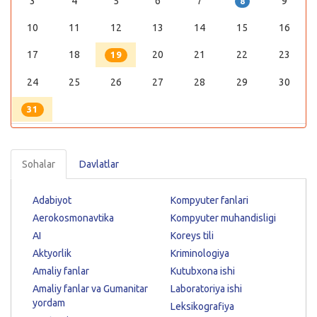
3
4
5
6
7
9
8
10
11
12
13
14
15
16
17
18
20
21
22
23
19
24
25
26
27
28
29
30
31
Sohalar
Davlatlar
Adabiyot
Kompyuter fanlari
Aerokosmonavtika
Kompyuter muhandisligi
AI
Koreys tili
Aktyorlik
Kriminologiya
Amaliy fanlar
Kutubxona ishi
Amaliy fanlar va Gumanitar
Laboratoriya ishi
yordam
Leksikografiya