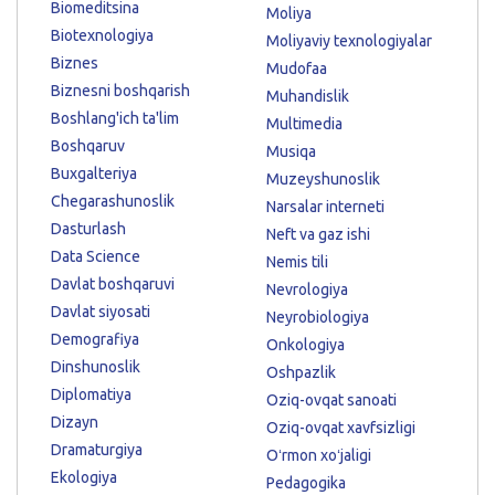
Biomeditsina
Moliya
Biotexnologiya
Moliyaviy texnologiyalar
Biznes
Mudofaa
Biznesni boshqarish
Muhandislik
Boshlang'ich ta'lim
Multimedia
Boshqaruv
Musiqa
Buxgalteriya
Muzeyshunoslik
Chegarashunoslik
Narsalar interneti
Dasturlash
Neft va gaz ishi
Data Science
Nemis tili
Davlat boshqaruvi
Nevrologiya
Davlat siyosati
Neyrobiologiya
Demografiya
Onkologiya
Dinshunoslik
Oshpazlik
Diplomatiya
Oziq-ovqat sanoati
Dizayn
Oziq-ovqat xavfsizligi
Dramaturgiya
Oʻrmon xoʻjaligi
Ekologiya
Pedagogika