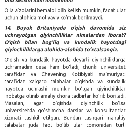
Oila a’zolarini bemalol olib kelish mumkin, faqat ular
uchun alohida moliyaviy ko’mak berilmaydi.
14. Buyuk Britaniyada o’qish davomida siz
uchrayotgan qiyinchiliklar nimalardan iborat?
O’qish bilan bog’liq va kundalik hayotdagi
qiyinchiliklarga alohida-alohida to’xtalsangiz.
O’qish va kundalik hayotda deyarli qiyinchiliklarga
uchramadim desa ham bo’ladi, chunki universitet
tarafidan va Chevening Kotibiyati ma’muriyati
tarafidan xalqaro talabalar o’qishda va kundalik
hayotda uchrashi mumkin bo’lgan qiyinchiliklar
inobatga olinib amaliy chora tadbirlar ko’rib boriladi.
Masalan, agar o’qishda qiyinchilik bo’lsa
universitetda qo’shimcha darslar va konsultantlar
xizmati tashkil etilgan. Bundan tashqari mahalliy
talabalar juda faol bo’lib ular tomonidan turli