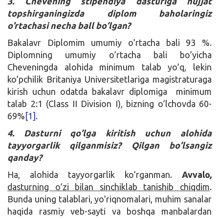
3. Chevening stipendiya dasturiga hujjat
topshirganingizda diplom baholaringiz
o’rtachasi necha ball bo’lgan?
Bakalavr Diplomim umumiy o’rtacha bali 93 %.
Diplomning umumiy o’rtacha bali bo’yicha
Cheveningda alohida minimum talab yo’q, lekin
ko’pchilik Britaniya Universitetlariga magistraturaga
kirish uchun odatda bakalavr diplomiga minimum
talab 2:1 (Class II Division I), bizning o’lchovda 60-
69%
[1]
.
4. Dasturni qo’lga kiritish uchun alohida
tayyorgarlik qilganmisiz? Qilgan bo’lsangiz
qanday?
Ha, alohida tayyorgarlik ko’rganman.
Avvalo,
dasturning o’zi bilan sinchiklab tanishib chiqdim
.
Bunda uning talablari, yo’riqnomalari, muhim sanalar
haqida rasmiy veb-sayti va boshqa manbalardan