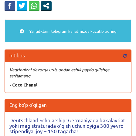
Yangiliklarni
telegram
kanalimizda kuzatib boring
Iqtibos
Vaqtingizni devorga urib, undan eshik paydo qilishga
sarflamang
- Coco Chanel
Eng ko'p o'qilgan
Deutschland Scholarship: Germaniyada bakalavriat
yoki magistraturada oʻqish uchun oyiga 300 yevro
stipendiya; joy – 150 tagacha!