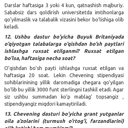
Darslar haftasiga 3 yoki 4 kun, qatnashish majburiy.
Sababsiz dars qoldirish universitetda imtihonlarga
qo’yilmaslik va talabalik vizasini bekor bo’lishiga olib
keladi.
12. Ushbu dastur bo’yicha Buyuk Britaniyada
o’qiyotgan talabalarga o’qishdan bo’sh paytlari
ishlashga ruxsat etilganmi? Ruxsat etilgan
bo’lsa, haftasiga necha soat?
O’qishdan bo’sh payti ishlashga ruxsat etilgan va
haftasiga 20 soat. Lekin Chevening stipendiyasi
sohiblarinining yillik daromadiga chegara qo’yilgan
bo’lib bu yillik 3000 funt sterlingni tashkil etadi. Agar
siz ushbu summadan ko’p mablag’ topsangiz ,
stipendiyangiz miqdori kamaytiriladi.
13. Chevening dasturi bo’yicha grant yutganlar
oila a’zolarini (turmush o’rtog’i, farzandlarini)
olib ketishi ham mumkinmi?