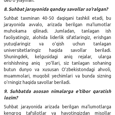
8. Suhbat jarayonida qanday savollar so’ralgan?
Suhbat taxminan 40-50 daqiqani tashkil etadi, bu
jarayonida avvalo, arizada berilgan ma’lumotlar
muhokama qilinadi. Jumladan, tanlagan ish
faoliyatingiz, alohida liderlik sifatlaringiz, erishgan
yutuqlaringiz va o’qish uchun tanlagan
universitetlaringiz haqida savollar beriladi.
Shuningdek, kelgusidagi aniq rejalar, ularga
erishishning aniq yo’llari, siz tanlagan sohaning
butun dunyo va xususan O’zbekistondagi ahvoli,
muammolari, muqobil yechimlari va bunda sizning
o’rningiz haqida savollar beriladi.
9. Suhbatda asosan nimalarga e’tibor qaratish
lozim?
Suhbat jarayonida arizada berilgan ma’lumotlarga
kengroq tafsilotlar va hayotingizdan misollar