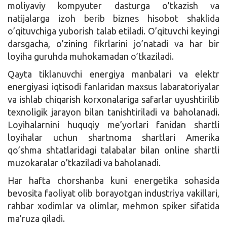
moliyaviy kompyuter dasturga o’tkazish va
natijalarga izoh berib biznes hisobot shaklida
o’qituvchiga yuborish talab etiladi. O’qituvchi keyingi
darsgacha, o’zining fikrlarini jo’natadi va har bir
loyiha guruhda muhokamadan o’tkaziladi.
Qayta tiklanuvchi energiya manbalari va elektr
energiyasi iqtisodi fanlaridan maxsus labaratoriyalar
va ishlab chiqarish korxonalariga safarlar uyushtirilib
texnoligik jarayon bilan tanishtiriladi va baholanadi.
Loyihalarnini huquqiy me’yorlari fanidan shartli
loyihalar uchun shartnoma shartlari Amerika
qo’shma shtatlaridagi talabalar bilan online shartli
muzokaralar o’tkaziladi va baholanadi.
Har hafta chorshanba kuni energetika sohasida
bevosita faoliyat olib borayotgan industriya vakillari,
rahbar xodimlar va olimlar, mehmon spiker sifatida
ma’ruza qiladi.