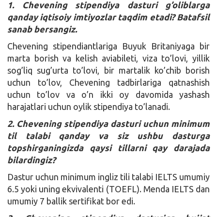
1. Chevening stipendiya dasturi g’oliblarga
qanday iqtisoiy imtiyozlar taqdim etadi? Batafsil
sanab bersangiz.
Chevening stipendiantlariga Buyuk Britaniyaga bir
marta borish va kelish aviabileti, viza to’lovi, yillik
sog’liq sug’urta to’lovi, bir martalik ko’chib borish
uchun to’lov, Chevening tadbirlariga qatnashish
uchun to’lov va o’n ikki oy davomida yashash
harajatlari uchun oylik stipendiya to’lanadi.
2. Chevening stipendiya dasturi uchun minimum
til talabi qanday va siz ushbu dasturga
topshirganingizda qaysi tillarni qay darajada
bilardingiz?
Dastur uchun minimum ingliz tili talabi IELTS umumiy
6.5 yoki uning ekvivalenti (TOEFL). Menda IELTS dan
umumiy 7 ballik sertifikat bor edi.