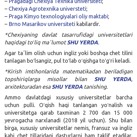
–
Pragadagi Chexiya Texnika universiteti
;
–
Chexiya Agrotexnika universteti
;
–
Praga Kimyo texnologiyalari oliy maktabi
;
–
Brno Masarikov universiteti
kabilardir.
*Chexiyaning davlat tasarrufidagi universitetlari
haqidagi toʻliq maʼlumot
SHU YERDA
.
Agar taʼlim olish uchun ingliz yoki boshqa chet tilini
tanlagan boʻlsangiz, pul toʻlab oʻqishga toʻgʻri keladi.
*Kirish imtihonlarida matematikadan beriladigan
topshiriqlarga misollar bilan
SHU YERDA
,
arxitekturadan esa
SHU YERDA
tanishing.
Ammo davlatdagi xususiy universitetlar barcha
uchun pulli. Oʻqish haqi tanlangan yoʻnalish va
universitetga qarab taxminan 2 700 dan 15 000
yevrogacha narxlanadi (2018 yil uchun). Shu bilan
birga, xususiy universitetlar nemis, fransuz va ingliz
kabi chet tillaridagi dasturlarni ham taklif etadilar.