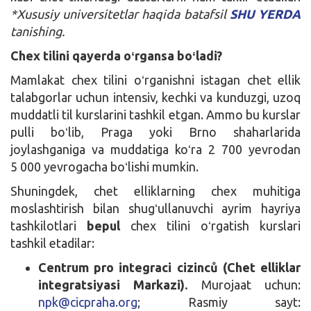
*Xususiy universitetlar haqida batafsil
SHU YERDA
tanishing.
Chex tilini qayerda oʻrgansa boʻladi?
Mamlakat chex tilini oʻrganishni istagan chet ellik
talabgorlar uchun intensiv, kechki va kunduzgi, uzoq
muddatli til kurslarini tashkil etgan. Ammo bu kurslar
pulli boʻlib, Praga yoki Brno shaharlarida
joylashganiga va muddatiga koʻra 2 700 yevrodan
5 000 yevrogacha boʻlishi mumkin.
Shuningdek, chet elliklarning chex muhitiga
moslashtirish bilan shugʻullanuvchi ayrim hayriya
tashkilotlari
bepul
chex tilini oʻrgatish kurslari
tashkil etadilar:
Centrum pro integraci cizinců (Chet elliklar
integratsiyasi Markazi).
Murojaat uchun:
npk@cicpraha.org
; Rasmiy sayt: