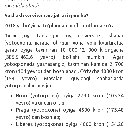
misolida olindi.
Yashash va viza xarajatlari qancha?
2018 yil boʻyicha toʻplangan maʼlumotlarga koʻra:
Turar joy
. Tanlangan joy, universitet, shahar
(yotoqxona, ijaraga olingan xona yoki kvartira)ga
qarab oyiga taxminan 10 000-12 000 krongacha
(385.5-462.6 yevro) boʻlishi mumkin. Agar
yotoqxonada yashasangiz, taxminan kamida 2 700
kron (104 yevro) dan boshlanadi. Oʻrtacha 4000 kron
(154 yevro) Masalan, quyidagi shaharlarda
yotoqxonalar mavjud:
Brno (yotoqxona) oyiga 2730 kron (105.24
yevro) va undan ortiq;
Praga (yotoqxona) oyiga 4500 kron (173.48
yevro) dan boshlab;
Liberes (yotoqxona) oyiga 4000 kron (154.20