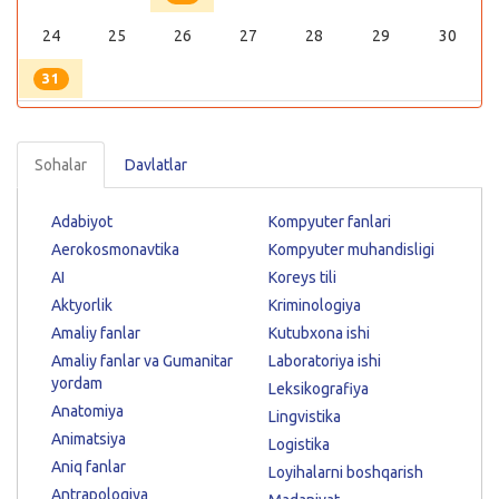
24
25
26
27
28
29
30
31
Sohalar
Davlatlar
Adabiyot
Kompyuter fanlari
Aerokosmonavtika
Kompyuter muhandisligi
AI
Koreys tili
Aktyorlik
Kriminologiya
Amaliy fanlar
Kutubxona ishi
Amaliy fanlar va Gumanitar
Laboratoriya ishi
yordam
Leksikografiya
Anatomiya
Lingvistika
Animatsiya
Logistika
Aniq fanlar
Loyihalarni boshqarish
Antrapologiya