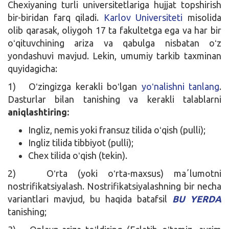
Chexiyaning turli universitetlariga hujjat topshirish
bir-biridan farq qiladi.
Karlov Universiteti
misolida
olib qarasak, oliygoh 17 ta fakultetga ega va har bir
oʻqituvchining ariza va qabulga nisbatan oʻz
yondashuvi mavjud. Lekin, umumiy tarkib taxminan
quyidagicha:
1) Oʻzingizga kerakli boʻlgan
yoʻnalishni tanlang
.
Dasturlar bilan tanishing va kerakli talablarni
aniqlashtiring:
Ingliz, nemis yoki fransuz tilida oʻqish (pulli);
Ingliz tilida tibbiyot (pulli);
Chex tilida oʻqish (tekin).
2) Oʻrta (yoki oʻrta-maxsus) maʼlumotni
nostrifikatsiyalash. Nostrifikatsiyalashning bir necha
variantlari mavjud, bu haqida batafsil
BU YERDA
tanishing;