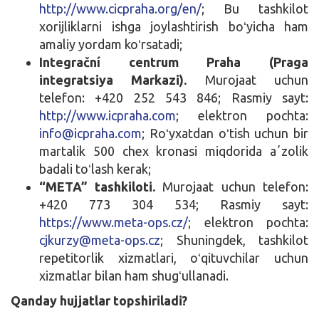
http://www.cicpraha.org/en/
; Bu tashkilot
xorijliklarni ishga joylashtirish boʻyicha ham
amaliy yordam koʻrsatadi;
Integrační centrum Praha (Praga
integratsiya Markazi).
Murojaat uchun
telefon: +420 252 543 846; Rasmiy sayt:
http://www.icpraha.com
; elektron pochta:
info@icpraha.com
; Roʻyxatdan oʻtish uchun bir
martalik 500 chex kronasi miqdorida aʼzolik
badali toʻlash kerak;
“META” tashkiloti.
Murojaat uchun telefon:
+420 773 304 534; Rasmiy sayt:
https://www.meta-ops.cz/
; elektron pochta:
cjkurzy@meta-ops.cz
; Shuningdek, tashkilot
repetitorlik xizmatlari, oʻqituvchilar uchun
xizmatlar bilan ham shugʻullanadi.
Qanday hujjatlar topshiriladi?