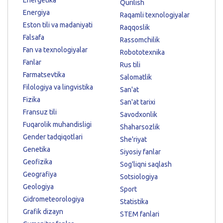
Qurilish
Energiya
Raqamli texnologiyalar
Eston tili va madaniyati
Raqqoslik
Falsafa
Rassomchilik
Fan va texnologiyalar
Robototexnika
Fanlar
Rus tili
Farmatsevtika
Salomatlik
Filologiya va lingvistika
San'at
Fizika
San'at tarixi
Fransuz tili
Savodxonlik
Fuqarolik muhandisligi
Shaharsozlik
Gender tadqiqotlari
She'riyat
Genetika
Siyosiy fanlar
Geofizika
Sog'liqni saqlash
Geografiya
Sotsiologiya
Geologiya
Sport
Gidrometeorologiya
Statistika
Grafik dizayn
STEM fanlari