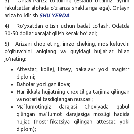
3) Onlayn-ariza toʻldiring (Eslatib oʻtamiz, ayrim
fakultetlar alohida oʻz ariza shakllariga ega). Onlayn
ariza toʻldirish
SHU YERDA
;
4) Roʻyxatdan oʻtish uchun badal toʻlash. Odatda
30-50 dollar xarajat qilish kerak boʻladi;
5) Arizani chop eting, imzo cheking, mos keluvchi
oʻqituvchini aniqlang va quyidagi hujjatlar bilan
joʻnating:
Attestat, kollej, litsey, bakalavr yoki magistr
diplomi;
Baholar yozilgan ilova;
Har ikkala hujjatning chex tiliga tarjima qilingan
va notarial tasdiqlangan nusxasi;
Maʼlumotingiz darajasi Chexiyada qabul
qilingan maʼlumot darajasiga mosligi haqida
hujjat (nostrifikatsiya qilingan attestat yoki
diplom);