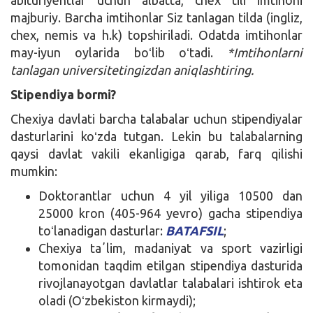
majburiy. Barcha imtihonlar Siz tanlagan tilda (ingliz,
chex, nemis va h.k) topshiriladi. Odatda imtihonlar
may-iyun oylarida boʻlib oʻtadi.
*Imtihonlarni
tanlagan universitetingizdan aniqlashtiring.
Stipendiya bormi?
Chexiya davlati barcha talabalar uchun stipendiyalar
dasturlarini koʻzda tutgan. Lekin bu talabalarning
qaysi davlat vakili ekanligiga qarab, farq qilishi
mumkin:
Doktorantlar uchun 4 yil yiliga 10500 dan
25000 kron (405-964 yevro) gacha stipendiya
toʻlanadigan dasturlar:
BATAFSIL
;
Chexiya taʼlim, madaniyat va sport vazirligi
tomonidan taqdim etilgan stipendiya dasturida
rivojlanayotgan davlatlar talabalari ishtirok eta
oladi (Oʻzbekiston kirmaydi);