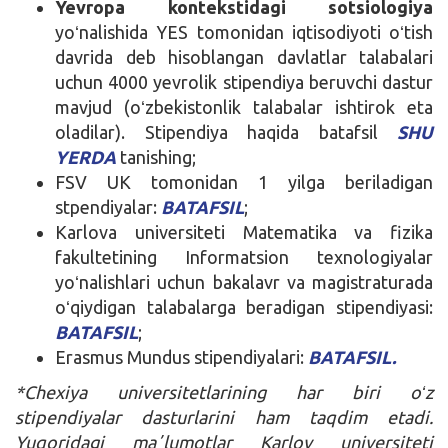
Yevropa kontekstidagi sotsiologiya
yoʻnalishida YES tomonidan iqtisodiyoti oʻtish
davrida deb hisoblangan davlatlar talabalari
uchun 4000 yevrolik stipendiya beruvchi dastur
mavjud (oʻzbekistonlik talabalar ishtirok eta
oladilar). Stipendiya haqida batafsil
SHU
YERDA
tanishing;
FSV UK tomonidan 1 yilga beriladigan
stpendiyalar:
BATAFSIL
;
Karlova universiteti Matematika va fizika
fakultetining Informatsion texnologiyalar
yoʻnalishlari uchun bakalavr va magistraturada
oʻqiydigan talabalarga beradigan stipendiyasi:
BATAFSIL
;
Erasmus Mundus stipendiyalari:
BATAFSIL.
*Chexiya universitetlarining har biri oʻz
stipendiyalar dasturlarini ham taqdim etadi.
Yuqoridagi maʼlumotlar Karlov universiteti