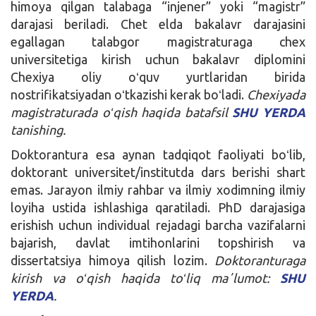
himoya qilgan talabaga “injener” yoki “magistr”
darajasi beriladi. Chet elda bakalavr darajasini
egallagan talabgor magistraturaga chex
universitetiga kirish uchun bakalavr diplomini
Chexiya oliy oʻquv yurtlaridan birida
nostrifikatsiyadan oʻtkazishi kerak boʻladi.
Chexiyada
magistraturada oʻqish haqida batafsil
SHU YERDA
tanishing.
Doktorantura esa aynan tadqiqot faoliyati boʻlib,
doktorant universitet/institutda dars berishi shart
emas. Jarayon ilmiy rahbar va ilmiy xodimning ilmiy
loyiha ustida ishlashiga qaratiladi. PhD darajasiga
erishish uchun individual rejadagi barcha vazifalarni
bajarish, davlat imtihonlarini topshirish va
dissertatsiya himoya qilish lozim.
Doktoranturaga
kirish va oʻqish haqida toʻliq maʼlumot:
SHU
YERDA
.