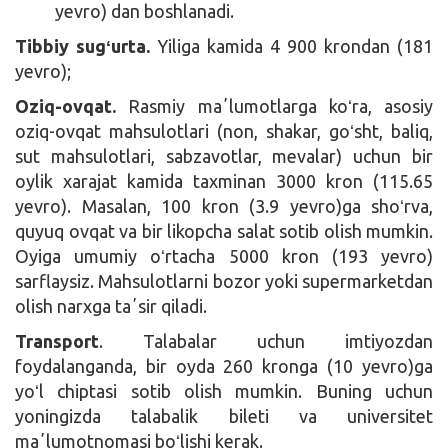
yevro) dan boshlanadi.
Tibbiy sugʻurta.
Yiliga kamida 4 900 krondan (181
yevro);
Oziq-ovqat.
Rasmiy maʼlumotlarga koʻra, asosiy
oziq-ovqat mahsulotlari (non, shakar, goʻsht, baliq,
sut mahsulotlari, sabzavotlar, mevalar) uchun bir
oylik xarajat kamida taxminan 3000 kron (115.65
yevro). Masalan, 100 kron (3.9 yevro)ga shoʻrva,
quyuq ovqat va bir likopcha salat sotib olish mumkin.
Oyiga umumiy oʻrtacha 5000 kron (193 yevro)
sarflaysiz. Mahsulotlarni bozor yoki supermarketdan
olish narxga taʼsir qiladi.
Transport
. Talabalar uchun imtiyozdan
foydalanganda, bir oyda 260 kronga (10 yevro)ga
yoʻl chiptasi sotib olish mumkin. Buning uchun
yoningizda talabalik bileti va universitet
maʼlumotnomasi boʻlishi kerak.