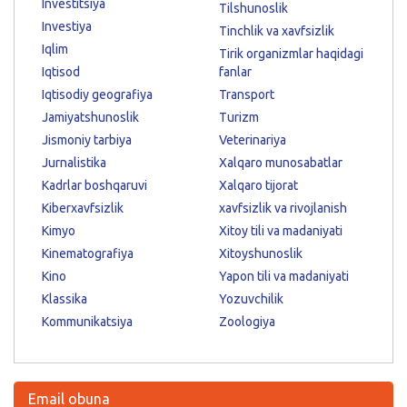
Investitsiya
Tilshunoslik
Investiya
Tinchlik va xavfsizlik
Iqlim
Tirik organizmlar haqidagi
Iqtisod
fanlar
Iqtisodiy geografiya
Transport
Jamiyatshunoslik
Turizm
Jismoniy tarbiya
Veterinariya
Jurnalistika
Xalqaro munosabatlar
Kadrlar boshqaruvi
Xalqaro tijorat
Kiberxavfsizlik
xavfsizlik va rivojlanish
Kimyo
Xitoy tili va madaniyati
Kinematografiya
Xitoyshunoslik
Kino
Yapon tili va madaniyati
Klassika
Yozuvchilik
Kommunikatsiya
Zoologiya
Email obuna