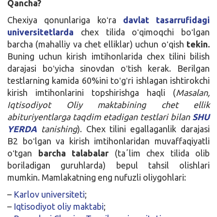
Qancha?
Chexiya qonunlariga koʻra
davlat tasarrufidagi
universitetlarda
chex tilida oʻqimoqchi boʻlgan
barcha (mahalliy va chet elliklar) uchun oʻqish
tekin.
Buning uchun kirish imtihonlarida chex tilini bilish
darajasi boʻyicha sinovdan oʻtish kerak. Berilgan
testlarning kamida 60%ini toʻgʻri ishlagan ishtirokchi
kirish imtihonlarini topshirishga haqli (
Masalan,
Iqtisodiyot Oliy maktabining chet ellik
abituriyentlarga taqdim etadigan testlari bilan
SHU
YERDA
tanishing
). Chex tilini egallaganlik darajasi
B2 boʻlgan va kirish imtihonlaridan muvaffaqiyatli
oʻtgan
barcha talabalar
(taʼlim chex tilida olib
boriladigan guruhlarda) bepul tahsil olishlari
mumkin. Mamlakatning eng nufuzli oliygohlari:
–
Karlov universiteti
;
–
Iqtisodiyot oliy maktabi
;