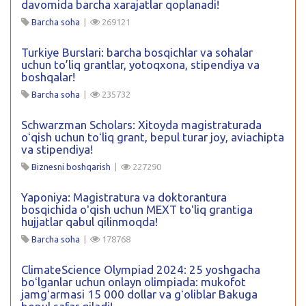
davomida barcha xarajatlar qoplanadi!
Barcha soha
|
269121
Turkiye Burslari: barcha bosqichlar va sohalar
uchun to’liq grantlar, yotoqxona, stipendiya va
boshqalar!
Barcha soha
|
235732
Schwarzman Scholars: Xitoyda magistraturada
oʻqish uchun toʻliq grant, bepul turar joy, aviachipta
va stipendiya!
Biznesni boshqarish
|
227290
Yaponiya: Magistratura va doktorantura
bosqichida oʻqish uchun MEXT toʻliq grantiga
hujjatlar qabul qilinmoqda!
Barcha soha
|
178768
ClimateScience Olympiad 2024: 25 yoshgacha
boʻlganlar uchun onlayn olimpiada: mukofot
jamgʻarmasi 15 000 dollar va gʻoliblar Bakuga