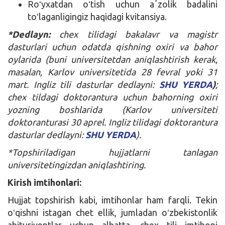
Roʻyxatdan oʻtish uchun aʼzolik badalini
toʻlaganligingiz haqidagi kvitansiya.
*Dedlayn:
chex tilidagi bakalavr va magistr
dasturlari uchun odatda qishning oxiri va bahor
oylarida (buni universitetdan aniqlashtirish kerak,
masalan, Karlov universitetida 28 fevral yoki 31
mart. Ingliz tili dasturlar dedlayni:
SHU YERDA
)
;
chex tildagi doktorantura uchun bahorning oxiri
yozning boshlarida (Karlov universiteti
doktoranturasi 30 aprel. Ingliz tilidagi doktorantura
dasturlar dedlayni:
SHU YERDA
).
*Topshiriladigan hujjatlarni tanlagan
universitetingizdan aniqlashtiring.
Kirish imtihonlari:
Hujjat topshirish kabi, imtihonlar ham farqli. Tekin
oʻqishni istagan chet ellik, jumladan oʻzbekistonlik
abituriyentlar uchun albatta, chex tili imtihoni