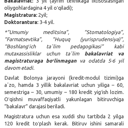
Bakalavriat:
3 yil (ayrim texnikaga ixtisoslashgan
oliygohlardagina 4 yil oʻqiladi);
Magistratura:
2yil;
Doktorantura:
3-4 yil.
*“Umumiy meditsina”, “Stomatologiya”,
“Farmatsevtika”, “Huquq (yurisprudensiya)”,
“Boshlangʻich taʼlim pedagogikasi” kabi
mutaxassisliklar uchun taʼlim
bakalavriat va
magistraturaga boʻlinmagan
va odatda 5-6 yil
davom etadi.
Davlat Bolonya jarayoni (kredit-modul tizimi)ga
aʼzo, hamda 3 yillik bakalavriat uchun yiliga – 60,
semestriga – 30, umumiy – 180 kredit yigʻish lozim.
Oʻqishni muvaffaqiyatli yakunlagan bitiruvchiga
“bakalavr” darajasi beriladi.
Magistratura uchun esa xuddi shu tartibda 2 yilga
120 kredit toʻplash kerak. Bitiruv ishini samarali