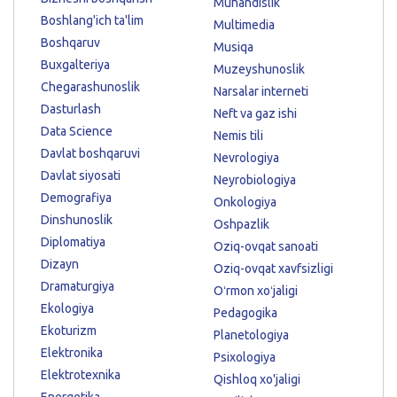
Muhandislik
Boshlang'ich ta'lim
Multimedia
Boshqaruv
Musiqa
Buxgalteriya
Muzeyshunoslik
Chegarashunoslik
Narsalar interneti
Dasturlash
Neft va gaz ishi
Data Science
Nemis tili
Davlat boshqaruvi
Nevrologiya
Davlat siyosati
Neyrobiologiya
Demografiya
Onkologiya
Dinshunoslik
Oshpazlik
Diplomatiya
Oziq-ovqat sanoati
Dizayn
Oziq-ovqat xavfsizligi
Dramaturgiya
Oʻrmon xoʻjaligi
Ekologiya
Pedagogika
Ekoturizm
Planetologiya
Elektronika
Psixologiya
Elektrotexnika
Qishloq xo'jaligi
Energetika