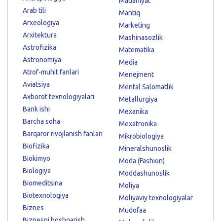
Madaniyat
Arab tili
Mantiq
Arxeologiya
Marketing
Arxitektura
Mashinasozlik
Astrofizika
Matematika
Astronomiya
Media
Atrof-muhit fanlari
Menejment
Aviatsiya
Mental Salomatlik
Axborot texnologiyalari
Metallurgiya
Bank ishi
Mexanika
Barcha soha
Mexatronika
Barqaror rivojlanish fanlari
Mikrobiologiya
Biofizika
Mineralshunoslik
Biokimyo
Moda (Fashion)
Biologiya
Moddashunoslik
Biomeditsina
Moliya
Biotexnologiya
Moliyaviy texnologiyalar
Biznes
Mudofaa
Biznesni boshqarish