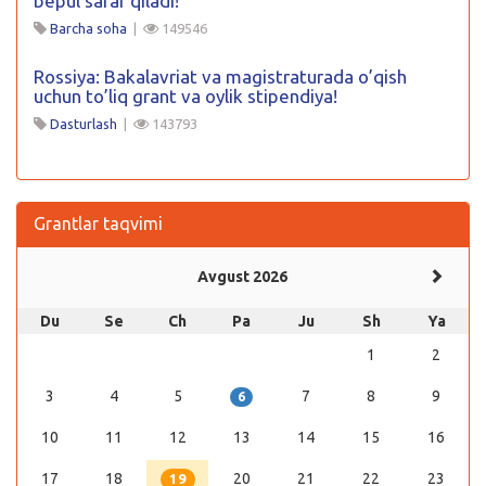
bepul safar qiladi!
Barcha soha
|
149546
Rossiya: Bakalavriat va magistraturada o’qish
uchun to’liq grant va oylik stipendiya!
Dasturlash
|
143793
Grantlar taqvimi
Avgust 2026
Du
Se
Ch
Pa
Ju
Sh
Ya
1
2
3
4
5
7
8
9
6
10
11
12
13
14
15
16
17
18
20
21
22
23
19