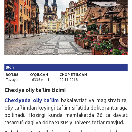
Kirish
Blog
BO'LIM
O'QILGAN
CHOP ETILGAN
Tavsiyalar
16336 marta
02.11.2018
Chexiya oliy taʼlim tizimi
Chexiyada oliy taʼlim
bakalavriat va magistratura,
oliy taʼlimdan keyingi taʼlim sifatida doktoranturaga
boʻlinadi. Hozirgi kunda mamlakatda 26 ta davlat
tasarrufidagi va 44 ta xususiy universitetlar mavjud.