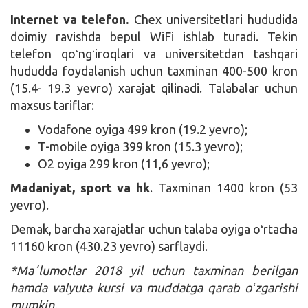
Internet va telefon.
Chex universitetlari hududida
doimiy ravishda bepul WiFi ishlab turadi. Tekin
telefon qoʻngʻiroqlari va universitetdan tashqari
hududda foydalanish uchun taxminan 400-500 kron
(15.4- 19.3 yevro) xarajat qilinadi. Talabalar uchun
maxsus tariflar:
Vodafone oyiga 499 kron (19.2 yevro);
T-mobile oyiga 399 kron (15.3 yevro);
O2 oyiga 299 kron (11,6 yevro);
Madaniyat, sport va hk
. Taxminan 1400 kron (53
yevro).
Demak, barcha xarajatlar uchun talaba oyiga oʻrtacha
11160 kron (430.23 yevro) sarflaydi.
*Maʼlumotlar 2018 yil uchun taxminan berilgan
hamda valyuta kursi va muddatga qarab oʻzgarishi
mumkin.