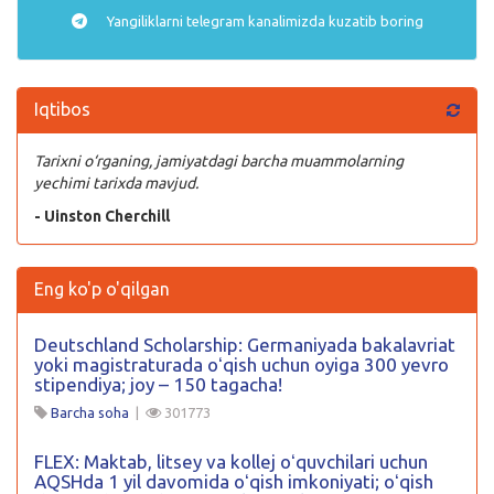
Yangiliklarni
telegram
kanalimizda kuzatib boring
Iqtibos
Tarixni o‘rganing, jamiyatdagi barcha muammolarning
yechimi tarixda mavjud.
- Uinston Cherchill
Eng ko'p o'qilgan
Deutschland Scholarship: Germaniyada bakalavriat
yoki magistraturada oʻqish uchun oyiga 300 yevro
stipendiya; joy – 150 tagacha!
Barcha soha
|
301773
FLEX: Maktab, litsey va kollej oʻquvchilari uchun
AQSHda 1 yil davomida oʻqish imkoniyati; oʻqish