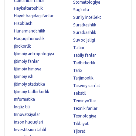
Gumanitar fanlar
Stomatologiya
Haykaltaroshlik
Sug'urta
Hayot haqidagi fanlar
Sun'iy intellekt
Hisoblash
Suratkashlik
Hunarmandchilik
Suratkashlik
Huquqshunoslik
Suv xo'jaligi
Ijodkorlik
Ta'lim
Ijtimoiy antropologiya
Tabiiy fanlar
Ijtimoiy fanlar
Tadbirkorlik
Ijtimoiy himoya
Tarix
Ijtimoiy ish
Tarjimonlik
Ijtimoiy statistika
Tasviriy sanʼat
Ijtimoiy tadbirkorlik
Tekstil
Informatika
Temir yo'llar
Ingliz tili
Texnik fanlar
Innovatsiyalar
Texnologiya
Inson huquqlari
Tibbiyot
Investitsion tahlil
Tijorat