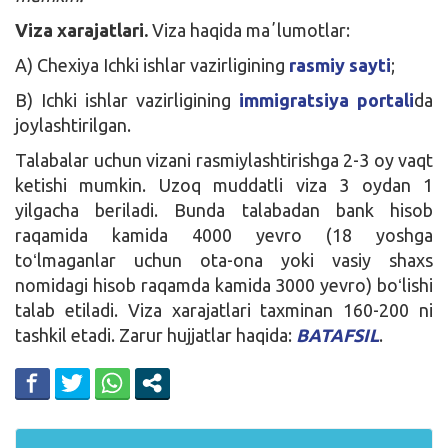
Viza xarajatlari.
Viza haqida maʼlumotlar:
A) Chexiya Ichki ishlar vazirligining
rasmiy sayti
;
B) Ichki ishlar vazirligining
immigratsiya portali
da
joylashtirilgan.
Talabalar uchun vizani rasmiylashtirishga 2-3 oy vaqt
ketishi mumkin. Uzoq muddatli viza 3 oydan 1
yilgacha beriladi. Bunda talabadan bank hisob
raqamida kamida 4000 yevro (18 yoshga
toʻlmaganlar uchun ota-ona yoki vasiy shaxs
nomidagi hisob raqamda kamida 3000 yevro) boʻlishi
talab etiladi. Viza xarajatlari taxminan 160-200 ni
tashkil etadi. Zarur hujjatlar haqida:
BATAFSIL
.