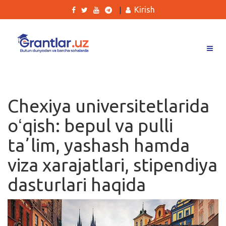
Kirish
|
Grantlar
Tanlovlar
Chexiya universitetlarida
Ishlar
oʻqish: bepul va pulli
Kurslar
taʼlim, yashash hamda
Blog
viza xarajatlari, stipendiya
Yana
dasturlari haqida
Qidirish