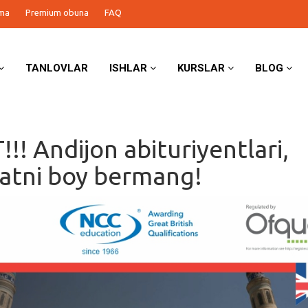
ma
Premium obuna
FAQ
TANLOVLAR
ISHLAR
KURSLAR
BLOG
!! Andijon abituriyentlari,
atni boy bermang!