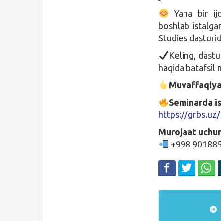
Yana bir ijo
boshlab istalga
Studies dasturid
Keling, dastu
haqida batafsil
Muvaffaqiyat
Seminarda is
https://grbs.uz
Murojaat uchun
+998 90188