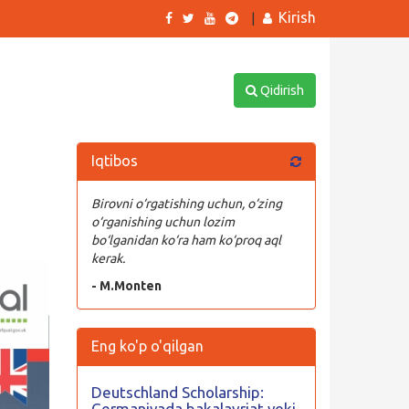
Kirish
|
Qidirish
Iqtibos
Birovni o‘rgatishing uchun, o‘zing
o‘rganishing uchun lozim
bo‘lganidan ko‘ra ham ko‘proq aql
kerak.
- M.Monten
Eng ko'p o'qilgan
Deutschland Scholarship:
Germaniyada bakalavriat yoki