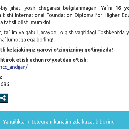
biy jihat: yosh chegarasi belgilanmagan. Yaʼni
16 y
n kishi International Foundation Diploma for Higher Ed
a tahsil olishi mumkin!
r, taʼlim va qabul jarayoni, oʻqish vaqtidagi Toshkentda 
 maʼlumotga ega boʻling!
li kelajakingiz garovi oʻzingizning qoʻlingizda!
htirok etish uchun roʻyxatdan oʻtish:
/ncc_andijan/
:
5686
Yangiliklarni
telegram
kanalimizda kuzatib boring