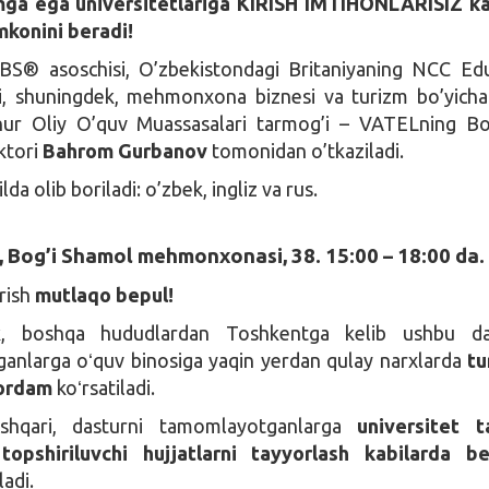
ga ega universitetlariga KIRISH IMTIHONLARISIZ kaf
imkonini beradi!
S® asoschisi, O’zbekistondagi Britaniyaning NCC Edu
i, shuningdek, mehmonxona biznesi va turizm bo’yich
ur Oliy O’quv Muassasalari tarmog’i – VATELning Bo
ektori
Bahrom Gurbanov
tomonidan o’tkaziladi.
da olib boriladi: o’zbek, ingliz va rus.
, Bog’i Shamol mehmonxonasi, 38. 15:00 – 18:00 da.
rish
mutlaqo bepul!
, boshqa hududlardan Toshkentga kelib ushbu da
ganlarga oʻquv binosiga yaqin yerdan qulay narxlarda
tu
yordam
koʻrsatiladi.
hqari, dasturni tamomlayotganlarga
universitet t
topshiriluvchi hujjatlarni tayyorlash kabilarda be
ladi.