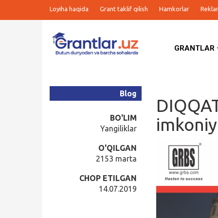
Loyiha haqida
Grant taklif qilish
Hamkorlar
Rekla
GRANTLAR
Grantlar
Tanlovlar
Blog
DIQQAT!
Ishlar
BO'LIM
imkoniy
Yangiliklar
Kurslar
O'QILGAN
2153 marta
Blog
CHOP ETILGAN
14.07.2019
Yana