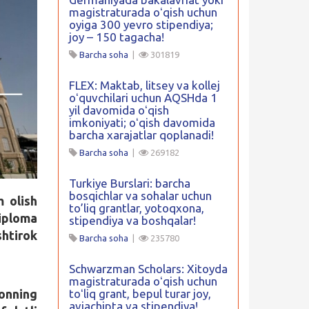
magistraturada oʻqish uchun
oyiga 300 yevro stipendiya;
joy – 150 tagacha!
Barcha soha
|
301819
FLEX: Maktab, litsey va kollej
oʻquvchilari uchun AQSHda 1
yil davomida oʻqish
imkoniyati; oʻqish davomida
barcha xarajatlar qoplanadi!
Barcha soha
|
269182
Turkiye Burslari: barcha
bosqichlar va sohalar uchun
m olish
to’liq grantlar, yotoqxona,
Diploma
stipendiya va boshqalar!
htirok
Barcha soha
|
235780
Schwarzman Scholars: Xitoyda
magistraturada oʻqish uchun
onning
toʻliq grant, bepul turar joy,
aviachipta va stipendiya!