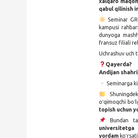
xalqaro maqom
qabul qilinish 
Seminar GRB
kampusi rahbar
dunyoga mashh
fransuz filiali r
Uchrashuv uch til
Qayerda?
Andijan shahri
Seminarga ki
Shuningdek
oʻqimoqchi boʻl
topish uchun 
Bundan tas
universitetga 
yordam
koʻrsati