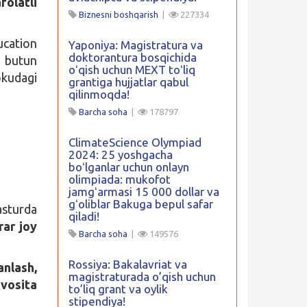
olatli
Biznesni boshqarish
|
227334
cation
Yaponiya: Magistratura va
doktorantura bosqichida
a butun
oʻqish uchun MEXT toʻliq
kudagi
grantiga hujjatlar qabul
qilinmoqda!
Barcha soha
|
178797
ClimateScience Olympiad
2024: 25 yoshgacha
boʻlganlar uchun onlayn
olimpiada: mukofot
jamgʻarmasi 15 000 dollar va
gʻoliblar Bakuga bepul safar
sturda
qiladi!
rar joy
Barcha soha
|
149576
Rossiya: Bakalavriat va
anlash,
magistraturada o’qish uchun
vosita
to’liq grant va oylik
stipendiya!