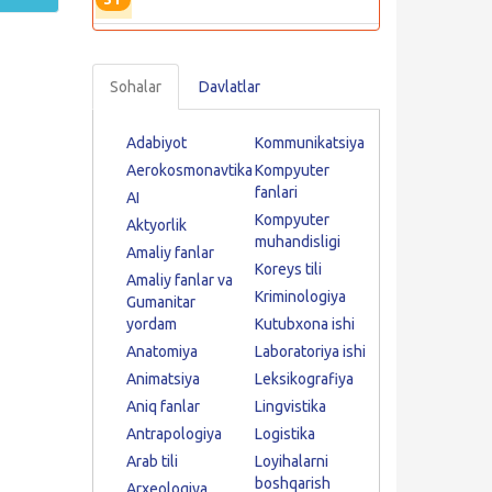
Sohalar
Davlatlar
Adabiyot
Kommunikatsiya
Aerokosmonavtika
Kompyuter
fanlari
AI
Kompyuter
Aktyorlik
muhandisligi
Amaliy fanlar
Koreys tili
Amaliy fanlar va
Kriminologiya
Gumanitar
yordam
Kutubxona ishi
Anatomiya
Laboratoriya ishi
Animatsiya
Leksikografiya
Aniq fanlar
Lingvistika
Antrapologiya
Logistika
Arab tili
Loyihalarni
boshqarish
Arxeologiya