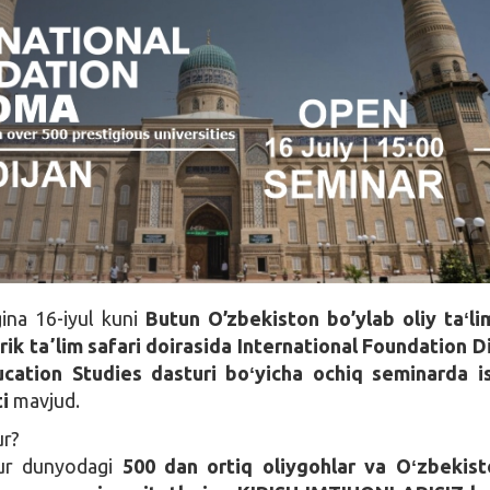
ina 16-iyul kuni
Butun O’zbekiston bo’ylab oliy taʻli
rik taʼlim safari doirasida International Foundation 
cation Studies dasturi boʻyicha ochiq seminarda is
i
mavjud.
ur?
ur dunyodagi
500 dan ortiq oliygohlar va Oʻzbekist