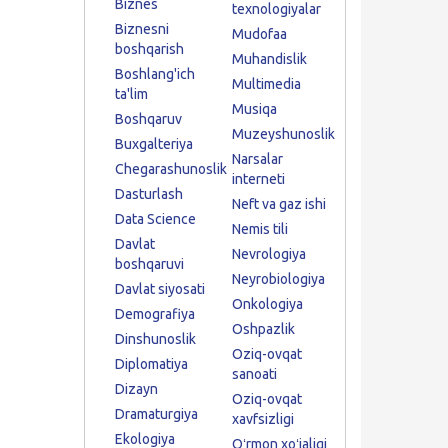
Biznes
texnologiyalar
Biznesni
Mudofaa
boshqarish
Muhandislik
Boshlang'ich
Multimedia
ta'lim
Musiqa
Boshqaruv
Muzeyshunoslik
Buxgalteriya
Narsalar
Chegarashunoslik
interneti
Dasturlash
Neft va gaz ishi
Data Science
Nemis tili
Davlat
Nevrologiya
boshqaruvi
Neyrobiologiya
Davlat siyosati
Onkologiya
Demografiya
Oshpazlik
Dinshunoslik
Oziq-ovqat
Diplomatiya
sanoati
Dizayn
Oziq-ovqat
Dramaturgiya
xavfsizligi
Ekologiya
Oʻrmon xoʻjaligi