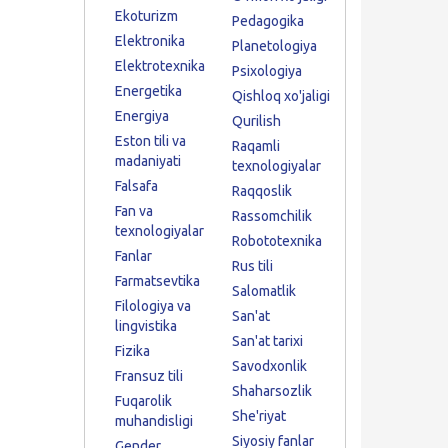
Ekoturizm
Pedagogika
Elektronika
Planetologiya
Elektrotexnika
Psixologiya
Energetika
Qishloq xo'jaligi
Energiya
Qurilish
Eston tili va
Raqamli
madaniyati
texnologiyalar
Falsafa
Raqqoslik
Fan va
Rassomchilik
texnologiyalar
Robototexnika
Fanlar
Rus tili
Farmatsevtika
Salomatlik
Filologiya va
San'at
lingvistika
San'at tarixi
Fizika
Savodxonlik
Fransuz tili
Shaharsozlik
Fuqarolik
She'riyat
muhandisligi
Siyosiy fanlar
Gender