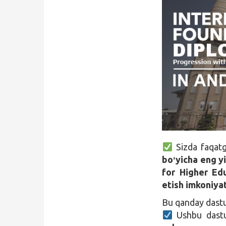
Qidirish
Kirish
Sizda faqatg
boʻyicha eng yi
for Higher Edu
etish imkoniyat
Bu qanday dast
Ushbu dast