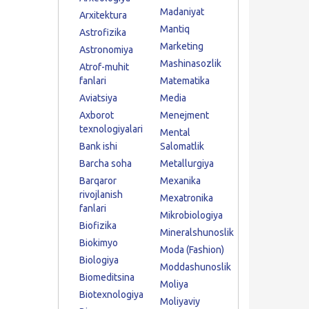
Madaniyat
Arxitektura
Mantiq
Astrofizika
Marketing
Astronomiya
Mashinasozlik
Atrof-muhit
fanlari
Matematika
Aviatsiya
Media
Axborot
Menejment
texnologiyalari
Mental
Bank ishi
Salomatlik
Barcha soha
Metallurgiya
Barqaror
Mexanika
rivojlanish
Mexatronika
fanlari
Mikrobiologiya
Biofizika
Mineralshunoslik
Biokimyo
Moda (Fashion)
Biologiya
Moddashunoslik
Biomeditsina
Moliya
Biotexnologiya
Moliyaviy