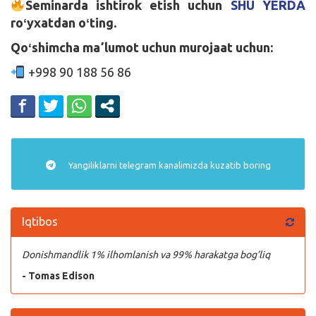
Seminarda ishtirok etish uchun
SHU YERDA
roʻyxatdan oʻting.
Qoʻshimcha maʼlumot uchun murojaat uchun:
+998 90 188 56 86
Yangiliklarni
telegram
kanalimizda kuzatib boring
Iqtibos
Donishmandlik 1% ilhomlanish va 99% harakatga bog’liq
- Tomas Edison