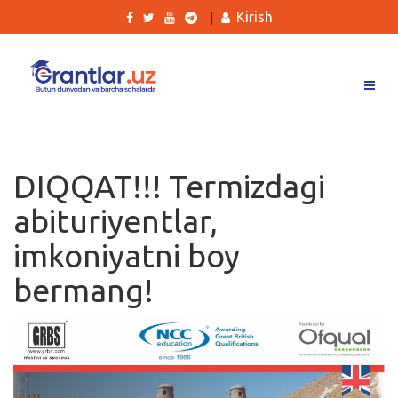
Kirish
|
Grantlar
Tanlovlar
DIQQAT!!! Termizdagi
Ishlar
abituriyentlar,
Kurslar
imkoniyatni boy
Blog
bermang!
Yana
Qidirish