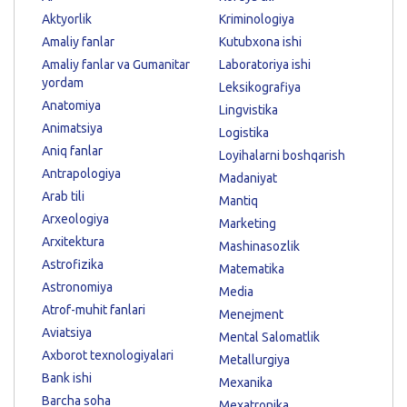
Aktyorlik
Kriminologiya
Amaliy fanlar
Kutubxona ishi
Amaliy fanlar va Gumanitar
Laboratoriya ishi
yordam
Leksikografiya
Anatomiya
Lingvistika
Animatsiya
Logistika
Aniq fanlar
Loyihalarni boshqarish
Antrapologiya
Madaniyat
Arab tili
Mantiq
Arxeologiya
Marketing
Arxitektura
Mashinasozlik
Astrofizika
Matematika
Astronomiya
Media
Atrof-muhit fanlari
Menejment
Aviatsiya
Mental Salomatlik
Axborot texnologiyalari
Metallurgiya
Bank ishi
Mexanika
Barcha soha
Mexatronika