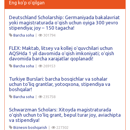
Eng ko'p o'qilgan
Deutschland Scholarship: Germaniyada bakalavriat
yoki magistraturada oʻqish uchun oyiga 300 yevro
stipendiya; joy – 150 tagacha!
Barcha soha
|
301794
FLEX: Maktab, litsey va kollej oʻquvchilari uchun
AQSHda 1 yil davomida oʻqish imkoniyati; oʻqish
davomida barcha xarajatlar qoplanadi!
Barcha soha
|
269153
Turkiye Burslari: barcha bosqichlar va sohalar
uchun to’liq grantlar, yotoqxona, stipendiya va
boshqalar!
Barcha soha
|
235758
Schwarzman Scholars: Xitoyda magistraturada
oʻqish uchun toʻliq grant, bepul turar joy, aviachipta
va stipendiya!
Biznesni boshqarish
|
227302