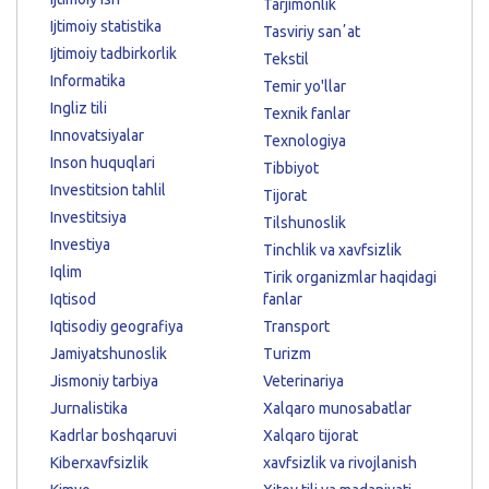
Tarjimonlik
Ijtimoiy statistika
Tasviriy sanʼat
Ijtimoiy tadbirkorlik
Tekstil
Informatika
Temir yo'llar
Ingliz tili
Texnik fanlar
Innovatsiyalar
Texnologiya
Inson huquqlari
Tibbiyot
Investitsion tahlil
Tijorat
Investitsiya
Tilshunoslik
Investiya
Tinchlik va xavfsizlik
Iqlim
Tirik organizmlar haqidagi
Iqtisod
fanlar
Iqtisodiy geografiya
Transport
Jamiyatshunoslik
Turizm
Jismoniy tarbiya
Veterinariya
Jurnalistika
Xalqaro munosabatlar
Kadrlar boshqaruvi
Xalqaro tijorat
Kiberxavfsizlik
xavfsizlik va rivojlanish