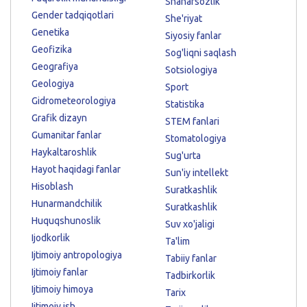
Shaharsozlik
Gender tadqiqotlari
She'riyat
Genetika
Siyosiy fanlar
Geofizika
Sog'liqni saqlash
Geografiya
Sotsiologiya
Geologiya
Sport
Gidrometeorologiya
Statistika
Grafik dizayn
STEM fanlari
Gumanitar fanlar
Stomatologiya
Haykaltaroshlik
Sug'urta
Hayot haqidagi fanlar
Sun'iy intellekt
Hisoblash
Suratkashlik
Hunarmandchilik
Suratkashlik
Huquqshunoslik
Suv xo'jaligi
Ijodkorlik
Ta'lim
Ijtimoiy antropologiya
Tabiiy fanlar
Ijtimoiy fanlar
Tadbirkorlik
Ijtimoiy himoya
Tarix
Ijtimoiy ish