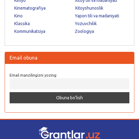
Kimyo
Xitoy tili va madaniyati
Kinematografiya
Xitoyshunoslik
Kino
Yapon tili va madaniyati
Klassika
Yozuvchilik
Kommunikatsiya
Zoologiya
Email obuna
Email manzilingizni yozing: