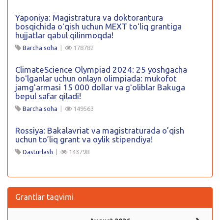
Yaponiya: Magistratura va doktorantura
bosqichida oʻqish uchun MEXT toʻliq grantiga
hujjatlar qabul qilinmoqda!
Barcha soha
|
178782
ClimateScience Olympiad 2024: 25 yoshgacha
boʻlganlar uchun onlayn olimpiada: mukofot
jamgʻarmasi 15 000 dollar va gʻoliblar Bakuga
bepul safar qiladi!
Barcha soha
|
149563
Rossiya: Bakalavriat va magistraturada o’qish
uchun to’liq grant va oylik stipendiya!
Dasturlash
|
143798
Grantlar taqvimi