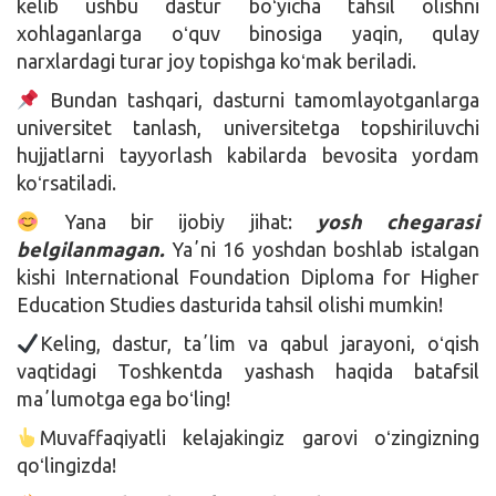
kelib ushbu dastur boʻyicha tahsil olishni
xohlaganlarga oʻquv binosiga yaqin, qulay
narxlardagi turar joy topishga koʻmak beriladi.
Bundan tashqari, dasturni tamomlayotganlarga
universitet tanlash, universitetga topshiriluvchi
hujjatlarni tayyorlash kabilarda bevosita yordam
koʻrsatiladi.
Yana bir ijobiy jihat:
yosh chegarasi
belgilanmagan.
Yaʼni 16 yoshdan boshlab istalgan
kishi International Foundation Diploma for Higher
Education Studies dasturida tahsil olishi mumkin!
Keling, dastur, taʼlim va qabul jarayoni, oʻqish
vaqtidagi Toshkentda yashash haqida batafsil
maʼlumotga ega boʻling!
Muvaffaqiyatli kelajakingiz garovi oʻzingizning
qoʻlingizda!