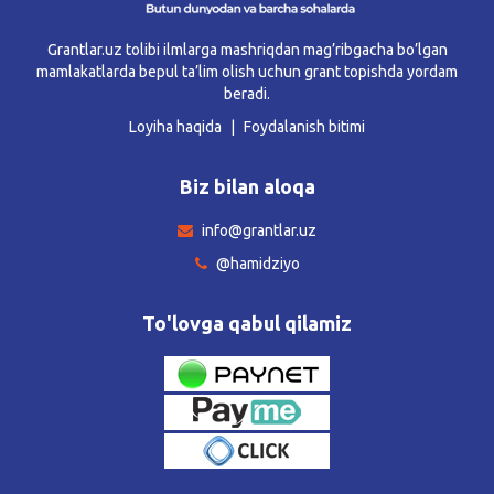
Grantlar.uz tolibi ilmlarga mashriqdan mag’ribgacha bo’lgan
mamlakatlarda bepul ta’lim olish uchun grant topishda yordam
beradi.
Loyiha haqida
Foydalanish bitimi
Biz bilan aloqa
info@grantlar.uz
@hamidziyo
To'lovga qabul qilamiz