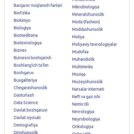
Barqaror rivojlanish fanlari
Mikrobiologiya
Biofizika
Mineralshunoslik
Biokimyo
Moda (Fashion)
Biologiya
Moddashunoslik
Biomeditsina
Moliya
Biotexnologiya
Moliyaviy texnologiyalar
Biznes
Mudofaa
Biznesni boshqarish
Muhandislik
Boshlang'ich ta'lim
Multimedia
Boshqaruv
Musiqa
Buxgalteriya
Muzeyshunoslik
Chegarashunoslik
Narsalar interneti
Dasturlash
Neft va gaz ishi
Data Science
Nemis tili
Davlat boshqaruvi
Nevrologiya
Davlat siyosati
Neyrobiologiya
Demografiya
Onkologiya
Dinshunoslik
Oshpazlik