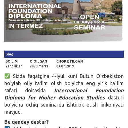
Kirish
Blog
BO'LIM
O'QILGAN
CHOP ETILGAN
Yangiliklar
2470 marta
03.07.2019
Sizda faqatgina 4-iyul kuni Butun O’zbekiston
bo’ylab oliy taʻlim olish boʻyicha eng yirik taʼlim
safari doirasida
International Foundation
Diploma for Higher Education Studies
dasturi
boʻyicha ochiq seminarda ishtirok etish imkoniyati
mavjud.
Bu qanday dastur?