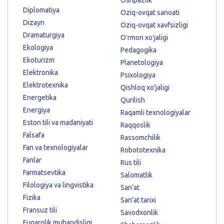
Diplomatiya
Oziq-ovqat sanoati
Dizayn
Oziq-ovqat xavfsizligi
Dramaturgiya
Oʻrmon xoʻjaligi
Ekologiya
Pedagogika
Ekoturizm
Planetologiya
Elektronika
Psixologiya
Elektrotexnika
Qishloq xo'jaligi
Energetika
Qurilish
Energiya
Raqamli texnologiyalar
Eston tili va madaniyati
Raqqoslik
Falsafa
Rassomchilik
Fan va texnologiyalar
Robototexnika
Fanlar
Rus tili
Farmatsevtika
Salomatlik
Filologiya va lingvistika
San'at
Fizika
San'at tarixi
Fransuz tili
Savodxonlik
Fuqarolik muhandisligi