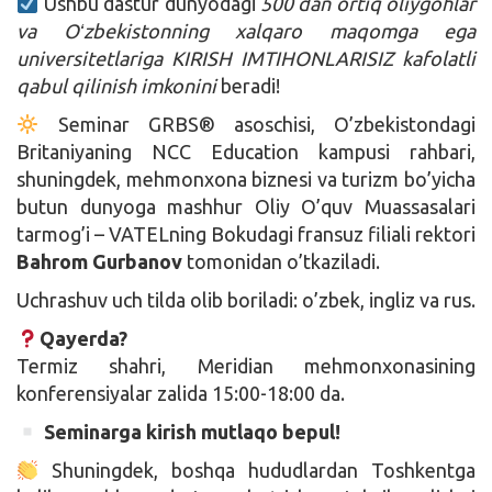
Ushbu dastur dunyodagi
500 dan ortiq oliygohlar
va Oʻzbekistonning xalqaro maqomga ega
universitetlariga KIRISH IMTIHONLARISIZ kafolatli
qabul qilinish imkonini
beradi!
Seminar GRBS® asoschisi, O’zbekistondagi
Britaniyaning NCC Education kampusi rahbari,
shuningdek, mehmonxona biznesi va turizm bo’yicha
butun dunyoga mashhur Oliy O’quv Muassasalari
tarmog’i – VATELning Bokudagi fransuz filiali rektori
Bahrom Gurbanov
tomonidan o’tkaziladi.
Uchrashuv uch tilda olib boriladi: o’zbek, ingliz va rus.
Qayerda?
Termiz shahri, Meridian mehmonxonasining
konferensiyalar zalida 15:00-18:00 da.
Seminarga kirish mutlaqo bepul!
Shuningdek, boshqa hududlardan Toshkentga