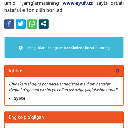
umidi” jamgʻarmasining
www.eyuf.uz
sayti orqali
batafsil eʼlon qilib boriladi.
Yangiliklarni
telegram
kanalimizda kuzatib boring
Iqtibos
Chinakam shogird bor narsalar negizida mavhum narsalar
rivojini o’rganadi va shu yo’l bilan ustoziga yaqinlashib boradi.
- I.Gyote
Eng ko'p o'qilgan