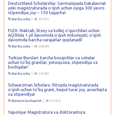
Deutschland Scholarship: Germaniyada bakalavriat
yoki magistraturada oʻqish uchun oyiga 300 yevro
stipendiya; joy – 150 tagacha!
Barcha soha
|
301952
FLEX: Maktab, litsey va kollej oʻquvchilari uchun
AQSHda 1 yil davomida oʻqish imkoniyati; oʻqish
davomida barcha xarajatlar qoplanadi!
Barcha soha
|
269389
Turkiye Burslari: barcha bosqichlar va sohalar
uchun to’liq grantlar, yotoqxona, stipendiya va
boshqalar!
Barcha soha
|
235983
Schwarzman Scholars: Xitoyda magistraturada
oʻqish uchun toʻliq grant, bepul turar joy, aviachipta
va stipendiya!
Biznesni boshqarish
|
227434
Yaponiya: Magistratura va doktorantura