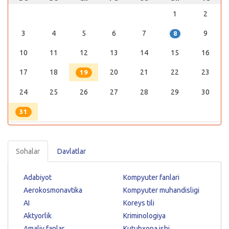
1
2
3
4
5
6
7
9
8
10
11
12
13
14
15
16
17
18
20
21
22
23
19
24
25
26
27
28
29
30
31
Sohalar
Davlatlar
Adabiyot
Kompyuter fanlari
Aerokosmonavtika
Kompyuter muhandisligi
AI
Koreys tili
Aktyorlik
Kriminologiya
Amaliy fanlar
Kutubxona ishi