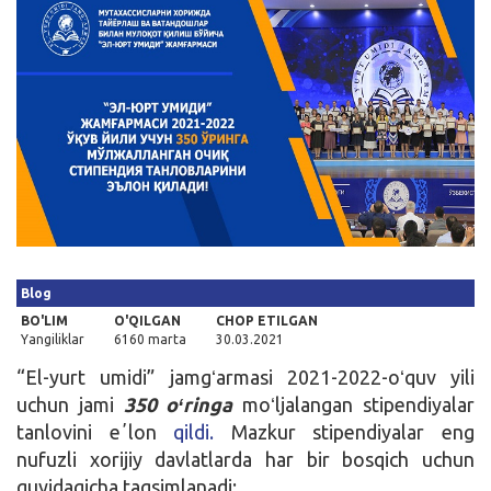
Kirish
Blog
BO'LIM
O'QILGAN
CHOP ETILGAN
Yangiliklar
6160 marta
30.03.2021
“El-yurt umidi” jamgʻarmasi 2021-2022-oʻquv yili
uchun jami
350 oʻringa
moʻljalangan stipendiyalar
tanlovini eʼlon
qildi.
Mazkur stipendiyalar eng
nufuzli xorijiy davlatlarda har bir bosqich uchun
quyidagicha taqsimlanadi: