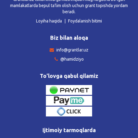
mamlakatlarda bepul ta’lim olish uchun grant topishda yordam
beradi.
Loyiha haqida
Foydalanish bitimi
Biz bilan aloqa
info@grantlar.uz
@hamidziyo
To'lovga qabul qilamiz
Ijtimoiy tarmoqlarda