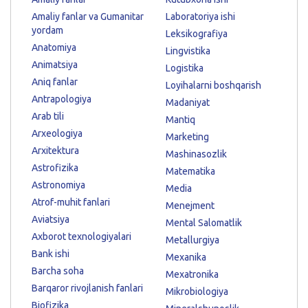
Amaliy fanlar va Gumanitar
Laboratoriya ishi
yordam
Leksikografiya
Anatomiya
Lingvistika
Animatsiya
Logistika
Aniq fanlar
Loyihalarni boshqarish
Antrapologiya
Madaniyat
Arab tili
Mantiq
Arxeologiya
Marketing
Arxitektura
Mashinasozlik
Astrofizika
Matematika
Astronomiya
Media
Atrof-muhit fanlari
Menejment
Aviatsiya
Mental Salomatlik
Axborot texnologiyalari
Metallurgiya
Bank ishi
Mexanika
Barcha soha
Mexatronika
Barqaror rivojlanish fanlari
Mikrobiologiya
Biofizika