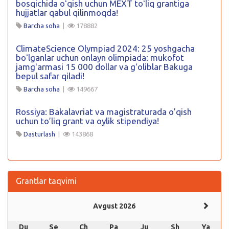
bosqichida oʻqish uchun MEXT toʻliq grantiga
hujjatlar qabul qilinmoqda!
Barcha soha
|
178882
ClimateScience Olympiad 2024: 25 yoshgacha
boʻlganlar uchun onlayn olimpiada: mukofot
jamgʻarmasi 15 000 dollar va gʻoliblar Bakuga
bepul safar qiladi!
Barcha soha
|
149667
Rossiya: Bakalavriat va magistraturada o’qish
uchun to’liq grant va oylik stipendiya!
Dasturlash
|
143868
Grantlar taqvimi
Avgust 2026
Du
Se
Ch
Pa
Ju
Sh
Ya