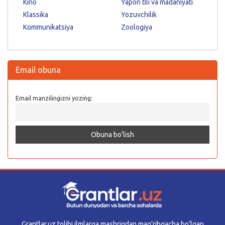
Kino
Yapon tili va madaniyati
Klassika
Yozuvchilik
Kommunikatsiya
Zoologiya
Email obuna
Email manzilingizni yozing:
Grantlar.uz tolibi ilmlarga mashriqdan mag’ribgacha bo’lgan