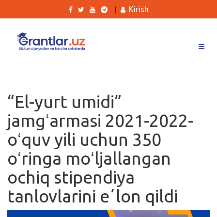
Kirish
|
Grantlar
Tanlovlar
“El-yurt umidi”
Ishlar
jamgʻarmasi 2021-2022-
Kurslar
oʻquv yili uchun 350
Blog
oʻringa moʻljallangan
Yana
ochiq stipendiya
tanlovlarini eʼlon qildi
Qidirish