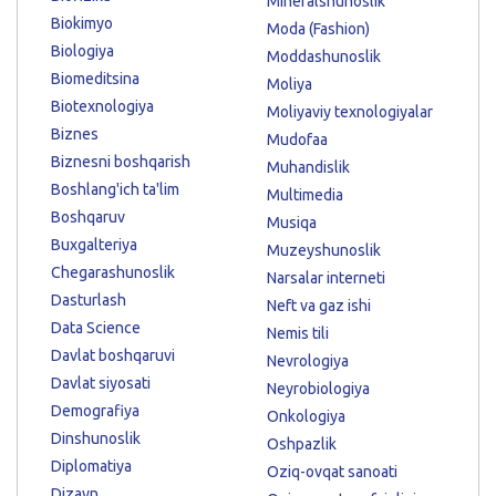
Mineralshunoslik
Biokimyo
Moda (Fashion)
Biologiya
Moddashunoslik
Biomeditsina
Moliya
Biotexnologiya
Moliyaviy texnologiyalar
Biznes
Mudofaa
Biznesni boshqarish
Muhandislik
Boshlang'ich ta'lim
Multimedia
Boshqaruv
Musiqa
Buxgalteriya
Muzeyshunoslik
Chegarashunoslik
Narsalar interneti
Dasturlash
Neft va gaz ishi
Data Science
Nemis tili
Davlat boshqaruvi
Nevrologiya
Davlat siyosati
Neyrobiologiya
Demografiya
Onkologiya
Dinshunoslik
Oshpazlik
Diplomatiya
Oziq-ovqat sanoati
Dizayn