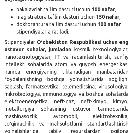
bakalavriat taʼlim dasturi uchun
100 nafar
,
magistratura taʼlim dasturi uchun
150 nafar
,
doktorantura taʼlim dasturi uchun
100 nafar
stipendiyalar ajratiladi.
Stipendiyalar
Oʻzbekiston Respublikasi uchun eng
ustuvor sohalar, jumladan
kosmik texnologiyalar,
nanotexnologiyalar, IT va raqamlash-tirish, sunʼiy
intellekt sohalarida atom va quyosh energetikasi
hamda energiyaning tiklanadigan manbalaridan
foydalanishning boshqa yoʻnalishlarida sogʻliqni
saqlash, farmatsevtika, telemeditsina, virusologiya,
mikrobiologiya, immunologiya va boshqa sohalarda
elektroenergetika, neft-gaz, neft-kimyo, kimyo,
metallurgiya sohasining ustuvor tarmoqlarida
mashinasozlik, avtomobil, elektrotexnika,
toʻqimachilik va mahsulotlarni standartlashtirish
yoʻnalishlarida tabiiy resurslardan oqilona