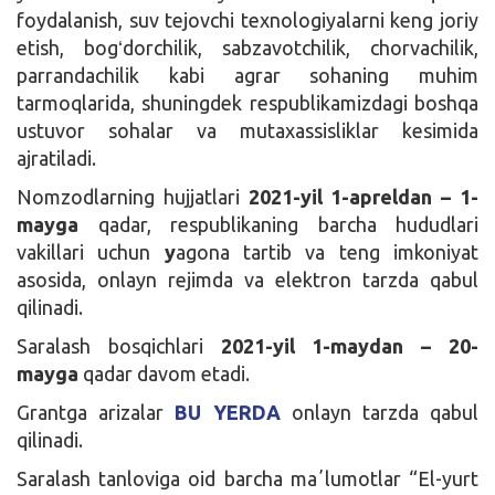
foydalanish, suv tejovchi texnologiyalarni keng joriy
etish, bogʻdorchilik, sabzavotchilik, chorvachilik,
parrandachilik kabi agrar sohaning muhim
tarmoqlarida, shuningdek respublikamizdagi boshqa
ustuvor sohalar va mutaxassisliklar kesimida
ajratiladi.
Nomzodlarning hujjatlari
2021-yil 1-apreldan – 1-
mayga
qadar, respublikaning barcha hududlari
vakillari uchun
y
agona tartib va teng imkoniyat
asosida, onlayn rejimda va elektron tarzda qabul
qilinadi.
Saralash bosqichlari
2021-yil 1-maydan – 20-
mayga
qadar davom etadi.
Grantga arizalar
BU YERDA
onlayn tarzda qabul
qilinadi.
Saralash tanloviga oid barcha maʼlumotlar “El-yurt