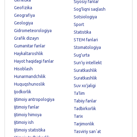
Siyosiy fanlar
Geofizika
Sog'liqni saqlash
Geografiya
Sotsiologiya
Geologiya
Sport
Gidrometeorologiya
Statistika
Grafik dizayn
STEM fanlari
Gumanitar fanlar
Stomatologiya
Haykaltaroshlik
Sug'urta
Hayot haqidagi fanlar
Sun'iy intellekt
Hisoblash
Suratkashlik
Hunarmandchilik
Suratkashlik
Huquqshunoslik
Suv xo'jaligi
Ijodkorlik
Ta'lim
Ijtimoiy antropologiya
Tabiiy fanlar
Ijtimoiy fanlar
Tadbirkorlik
Ijtimoiy himoya
Tarix
Ijtimoiy ish
Tarjimonlik
Ijtimoiy statistika
Tasviriy sanʼat