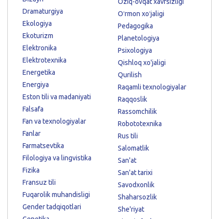
Oziq-ovqat xavfsizligi
Dramaturgiya
Oʻrmon xoʻjaligi
Ekologiya
Pedagogika
Ekoturizm
Planetologiya
Elektronika
Psixologiya
Elektrotexnika
Qishloq xo'jaligi
Energetika
Qurilish
Energiya
Raqamli texnologiyalar
Eston tili va madaniyati
Raqqoslik
Falsafa
Rassomchilik
Fan va texnologiyalar
Robototexnika
Fanlar
Rus tili
Farmatsevtika
Salomatlik
Filologiya va lingvistika
San'at
Fizika
San'at tarixi
Fransuz tili
Savodxonlik
Fuqarolik muhandisligi
Shaharsozlik
Gender tadqiqotlari
She'riyat
Genetika