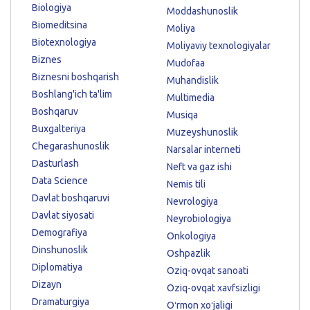
Biologiya
Moddashunoslik
Biomeditsina
Moliya
Biotexnologiya
Moliyaviy texnologiyalar
Biznes
Mudofaa
Biznesni boshqarish
Muhandislik
Boshlang'ich ta'lim
Multimedia
Boshqaruv
Musiqa
Buxgalteriya
Muzeyshunoslik
Chegarashunoslik
Narsalar interneti
Dasturlash
Neft va gaz ishi
Data Science
Nemis tili
Davlat boshqaruvi
Nevrologiya
Davlat siyosati
Neyrobiologiya
Demografiya
Onkologiya
Dinshunoslik
Oshpazlik
Diplomatiya
Oziq-ovqat sanoati
Dizayn
Oziq-ovqat xavfsizligi
Dramaturgiya
Oʻrmon xoʻjaligi