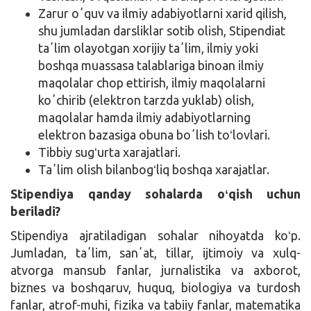
Zarur oʼquv va ilmiy adabiyotlarni xarid qilish,
shu jumladan darsliklar sotib olish, Stipendiat
taʼlim olayotgan xorijiy taʼlim, ilmiy yoki
boshqa muassasa talablariga binoan ilmiy
maqolalar chop ettirish, ilmiy maqolalarni
koʼchirib (elektron tarzda yuklab) olish,
maqolalar hamda ilmiy adabiyotlarning
elektron bazasiga obuna boʼlish toʻlovlari.
Tibbiy sugʻurta xarajatlari.
Taʼlim olish bilanbogʻliq boshqa xarajatlar.
Stipendiya qanday sohalarda oʻqish uchun
beriladi?
Stipendiya ajratiladigan sohalar nihoyatda koʻp.
Jumladan, taʼlim, sanʼat, tillar, ijtimoiy va xulq-
atvorga mansub fanlar, jurnalistika va axborot,
biznes va boshqaruv, huquq, biologiya va turdosh
fanlar, atrof-muhi, fizika va tabiiy fanlar, matematika