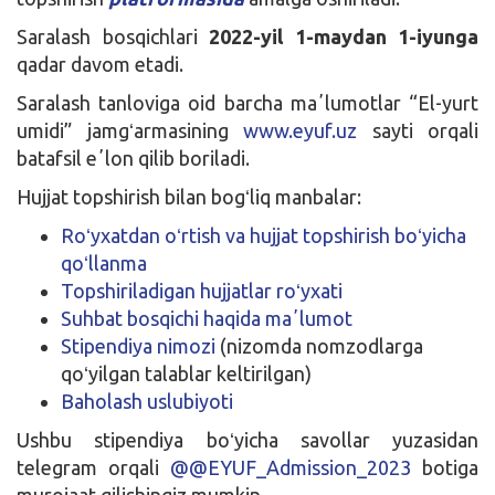
Saralash bosqichlari
2022-yil 1-maydan 1-iyunga
qadar davom etadi.
Saralash tanloviga oid barcha maʼlumotlar “El-yurt
umidi” jamgʻarmasining
www.eyuf.uz
sayti orqali
batafsil eʼlon qilib boriladi.
Hujjat topshirish bilan bogʻliq manbalar:
Roʻyxatdan oʻrtish va hujjat topshirish boʻyicha
qoʻllanma
Topshiriladigan hujjatlar roʻyxati
Suhbat bosqichi haqida maʼlumot
Stipendiya nimozi
(nizomda nomzodlarga
qoʻyilgan talablar keltirilgan)
Baholash uslubiyoti
Ushbu stipendiya boʻyicha savollar yuzasidan
telegram orqali
@@EYUF_Admission_2023
botiga
murojaat qilishingiz mumkin.