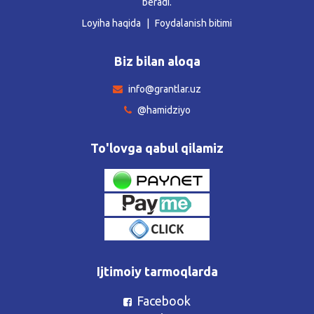
beradi.
Loyiha haqida
Foydalanish bitimi
Biz bilan aloqa
info@grantlar.uz
@hamidziyo
To'lovga qabul qilamiz
Ijtimoiy tarmoqlarda
Facebook