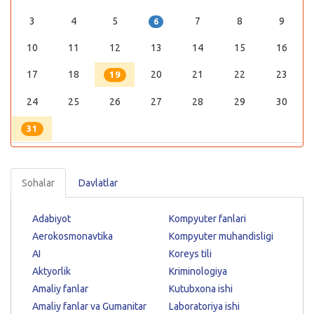
3
4
5
7
8
9
6
10
11
12
13
14
15
16
17
18
20
21
22
23
19
24
25
26
27
28
29
30
31
Sohalar
Davlatlar
Adabiyot
Kompyuter fanlari
Aerokosmonavtika
Kompyuter muhandisligi
AI
Koreys tili
Aktyorlik
Kriminologiya
Amaliy fanlar
Kutubxona ishi
Amaliy fanlar va Gumanitar
Laboratoriya ishi