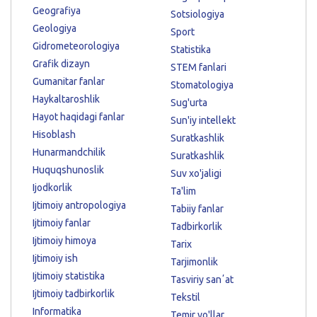
Geografiya
Sotsiologiya
Geologiya
Sport
Gidrometeorologiya
Statistika
Grafik dizayn
STEM fanlari
Gumanitar fanlar
Stomatologiya
Haykaltaroshlik
Sug'urta
Hayot haqidagi fanlar
Sun'iy intellekt
Hisoblash
Suratkashlik
Hunarmandchilik
Suratkashlik
Huquqshunoslik
Suv xo'jaligi
Ijodkorlik
Ta'lim
Ijtimoiy antropologiya
Tabiiy fanlar
Ijtimoiy fanlar
Tadbirkorlik
Ijtimoiy himoya
Tarix
Ijtimoiy ish
Tarjimonlik
Ijtimoiy statistika
Tasviriy sanʼat
Ijtimoiy tadbirkorlik
Tekstil
Informatika
Temir yo'llar