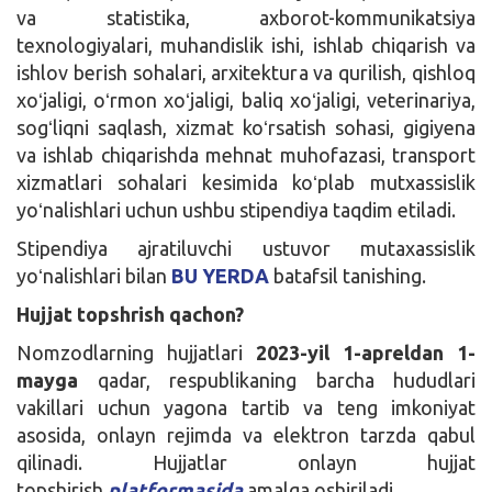
va statistika, axborot-kommunikatsiya
texnologiyalari, muhandislik ishi, ishlab chiqarish va
ishlov berish sohalari, arxitektura va qurilish, qishloq
xoʻjaligi, oʻrmon xoʻjaligi, baliq xoʻjaligi, veterinariya,
sogʻliqni saqlash, xizmat koʻrsatish sohasi, gigiyena
va ishlab chiqarishda mehnat muhofazasi, transport
xizmatlari sohalari kesimida koʻplab mutxassislik
yoʻnalishlari uchun ushbu stipendiya taqdim etiladi.
Stipendiya ajratiluvchi ustuvor mutaxassislik
yoʻnalishlari bilan
BU YERDA
batafsil tanishing.
Hujjat topshrish qachon?
Nomzodlarning hujjatlari
2023-yil 1-apreldan 1-
mayga
qadar, respublikaning barcha hududlari
vakillari uchun yagona tartib va teng imkoniyat
asosida, onlayn rejimda va elektron tarzda qabul
qilinadi. Hujjatlar onlayn hujjat
topshirish
platformasida
amalga oshiriladi.