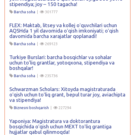
stipendiya; joy – 150 tagacha!
Barcha soha
|
301777
FLEX: Maktab, litsey va kollej oʻquvchilari uchun
AQSHda 1 yil davomida oʻqish imkoniyati; oʻqish
davomida barcha xarajatlar qoplanadi!
Barcha soha
|
269123
Turkiye Burslari: barcha bosqichlar va sohalar
uchun to’liq grantlar, yotoqxona, stipendiya va
boshqalar!
Barcha soha
|
235736
Schwarzman Scholars: Xitoyda magistraturada
oʻqish uchun toʻliq grant, bepul turar joy, aviachipta
va stipendiya!
Biznesni boshqarish
|
227294
Yaponiya: Magistratura va doktorantura
bosqichida oʻqish uchun MEXT toʻliq grantiga
hujjatlar qabul qilinmoqda!