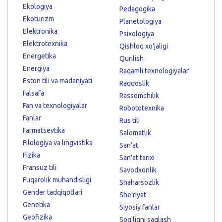
Ekologiya
Pedagogika
Ekoturizm
Planetologiya
Elektronika
Psixologiya
Elektrotexnika
Qishloq xo'jaligi
Energetika
Qurilish
Energiya
Raqamli texnologiyalar
Eston tili va madaniyati
Raqqoslik
Falsafa
Rassomchilik
Fan va texnologiyalar
Robototexnika
Fanlar
Rus tili
Farmatsevtika
Salomatlik
Filologiya va lingvistika
San'at
Fizika
San'at tarixi
Fransuz tili
Savodxonlik
Fuqarolik muhandisligi
Shaharsozlik
Gender tadqiqotlari
She'riyat
Genetika
Siyosiy fanlar
Geofizika
Sog'liqni saqlash