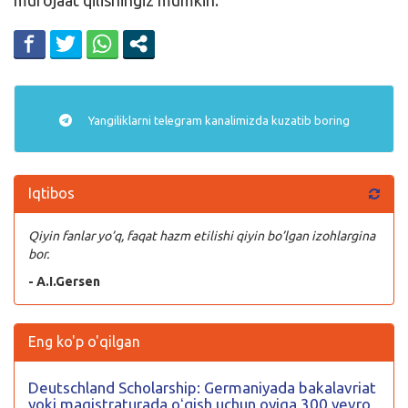
Yangiliklarni
telegram
kanalimizda kuzatib boring
Iqtibos
Qiyin fanlar yo’q, faqat hazm etilishi qiyin bo’lgan izohlargina
bor.
- A.I.Gersen
Eng ko'p o'qilgan
Deutschland Scholarship: Germaniyada bakalavriat
yoki magistraturada oʻqish uchun oyiga 300 yevro