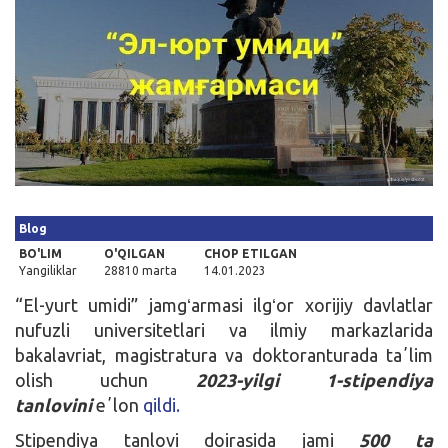
Kirish
Blog
BO'LIM
O'QILGAN
CHOP ETILGAN
Yangiliklar
28810 marta
14.01.2023
“El-yurt umidi” jamgʻarmasi ilgʻor xorijiy davlatlar
nufuzli universitetlari va ilmiy markazlarida
bakalavriat, magistratura va doktoranturada taʼlim
olish uchun
2023-yilgi 1-stipendiya
tanlovini
eʼlon
qildi.
Stipendiya tanlovi doirasida jami
500
ta