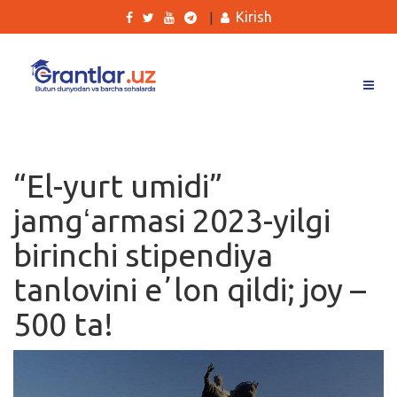
Kirish
|
Grantlar
Tanlovlar
“El-yurt umidi”
Ishlar
jamgʻarmasi 2023-yilgi
Kurslar
birinchi stipendiya
Blog
tanlovini eʼlon qildi; joy –
Yana
500 ta!
Qidirish