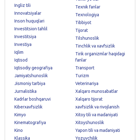
Ingliz tili
Texnik fanlar
Innovatsiyalar
Texnologiya
Inson huquqlari
Tibbiyot
Investitsion tahlil
Tijorat
Investitsiya
Tilshunoslik
Investiya
Tinchlik va xavfsizlik
Iqlim
Tirik organizmlar haqidagi
Iqtisod
fanlar
Iqtisodiy geografiya
Transport
Jamiyatshunoslik
Turizm
Jismoniy tarbiya
Veterinariya
Jurnalistika
Xalqaro munosabatlar
Kadrlar boshqaruvi
Xalqaro tijorat
Kiberxavfsizlik
xavfsizlik va rivojlanish
Kimyo
Xitoy tili va madaniyati
Kinematografiya
Xitoyshunoslik
Kino
Yapon tili va madaniyati
Klassika
Yozuvchilik