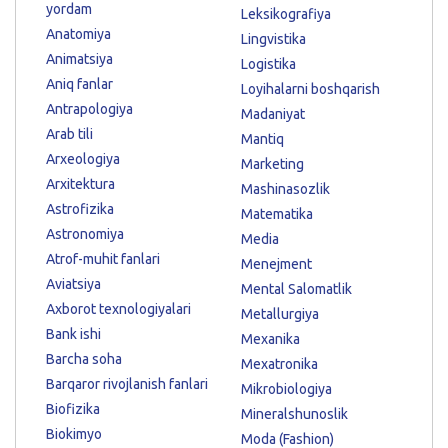
yordam
Leksikografiya
Anatomiya
Lingvistika
Animatsiya
Logistika
Aniq fanlar
Loyihalarni boshqarish
Antrapologiya
Madaniyat
Arab tili
Mantiq
Arxeologiya
Marketing
Arxitektura
Mashinasozlik
Astrofizika
Matematika
Astronomiya
Media
Atrof-muhit fanlari
Menejment
Aviatsiya
Mental Salomatlik
Axborot texnologiyalari
Metallurgiya
Bank ishi
Mexanika
Barcha soha
Mexatronika
Barqaror rivojlanish fanlari
Mikrobiologiya
Biofizika
Mineralshunoslik
Biokimyo
Moda (Fashion)