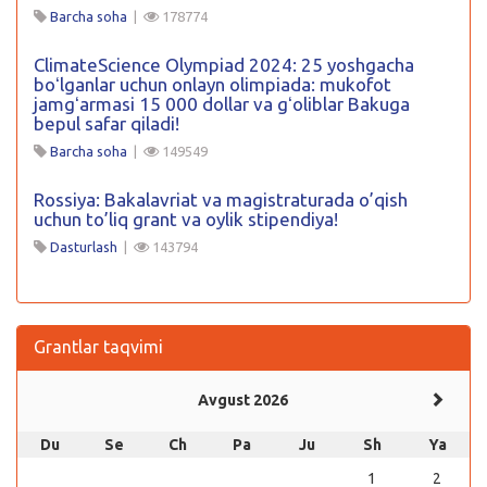
Barcha soha
|
178774
ClimateScience Olympiad 2024: 25 yoshgacha
boʻlganlar uchun onlayn olimpiada: mukofot
jamgʻarmasi 15 000 dollar va gʻoliblar Bakuga
bepul safar qiladi!
Barcha soha
|
149549
Rossiya: Bakalavriat va magistraturada o’qish
uchun to’liq grant va oylik stipendiya!
Dasturlash
|
143794
Grantlar taqvimi
Avgust 2026
Du
Se
Ch
Pa
Ju
Sh
Ya
1
2