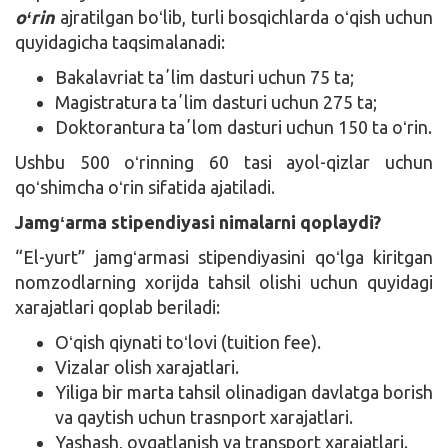
oʻrin
ajratilgan boʻlib, turli bosqichlarda oʻqish uchun
quyidagicha taqsimalanadi:
Bakalavriat taʼlim dasturi uchun 75 ta;
Magistratura taʼlim dasturi uchun 275 ta;
Doktorantura taʼlom dasturi uchun 150 ta oʻrin.
Ushbu 500 oʻrinning 60 tasi ayol-qizlar uchun
qoʻshimcha oʻrin sifatida ajatiladi.
Jamgʻarma stipendiyasi nimalarni qoplaydi?
“El-yurt” jamgʻarmasi stipendiyasini qoʻlga kiritgan
nomzodlarning xorijda tahsil olishi uchun quyidagi
xarajatlari qoplab beriladi:
Oʻqish qiynati toʻlovi (tuition fee).
Vizalar olish xarajatlari.
Yiliga bir marta tahsil olinadigan davlatga borish
va qaytish uchun trasnport xarajatlari.
Yashash, ovqatlanish va transport xarajatlari.