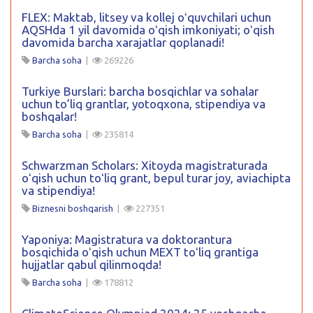
FLEX: Maktab, litsey va kollej oʻquvchilari uchun
AQSHda 1 yil davomida oʻqish imkoniyati; oʻqish
davomida barcha xarajatlar qoplanadi!
Barcha soha
|
269226
Turkiye Burslari: barcha bosqichlar va sohalar
uchun to’liq grantlar, yotoqxona, stipendiya va
boshqalar!
Barcha soha
|
235814
Schwarzman Scholars: Xitoyda magistraturada
oʻqish uchun toʻliq grant, bepul turar joy, aviachipta
va stipendiya!
Biznesni boshqarish
|
227351
Yaponiya: Magistratura va doktorantura
bosqichida oʻqish uchun MEXT toʻliq grantiga
hujjatlar qabul qilinmoqda!
Barcha soha
|
178812