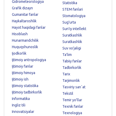
Gidrometeorologiya
Statistika
Grafik dizayn
STEM fanlari
Gumanitar fanlar
Stomatologiya
Haykaltaroshlik
Sug'urta
Hayot haqidagi fanlar
Sun'iy intellekt
Hisoblash
Suratkashlik
Hunarmandchilik
Suratkashlik
Huquqshunoslik
Suv xo'jaligi
Ijodkorlik
Ta'lim
Ijtimoiy antropologiya
Tabiiy fanlar
Ijtimoiy fanlar
Tadbirkorlik
Ijtimoiy himoya
Tarix
Ijtimoiy ish
Tarjimonlik
Ijtimoiy statistika
Tasviriy sanʼat
Ijtimoiy tadbirkorlik
Tekstil
Informatika
Temir yo'llar
Ingliz tili
Texnik fanlar
Innovatsiyalar
Texnologiya