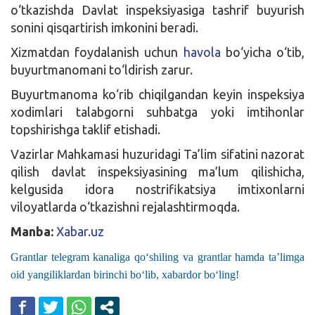
o‘tkazishda Davlat inspeksiyasiga tashrif buyurish
sonini qisqartirish imkonini beradi.
Xizmatdan foydalanish uchun
havola
bo‘yicha o‘tib,
buyurtmanomani to‘ldirish zarur.
Buyurtmanoma ko‘rib chiqilgandan keyin inspeksiya
xodimlari talabgorni suhbatga yoki imtihonlar
topshirishga taklif etishadi.
Vazirlar Mahkamasi huzuridagi Ta’lim sifatini nazorat
qilish davlat inspeksiyasining ma’lum qilishicha,
kelgusida idora nostrifikatsiya imtixonlarni
viloyatlarda o‘tkazishni rejalashtirmoqda.
Manba:
Xabar.uz
Grantlar telegram kanaliga qo‘shiling va grantlar hamda ta’limga
oid yangiliklardan birinchi bo‘lib, xabardor bo‘ling!