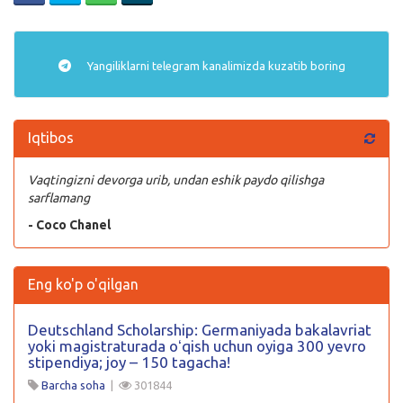
Yangiliklarni
telegram
kanalimizda kuzatib boring
Iqtibos
Vaqtingizni devorga urib, undan eshik paydo qilishga
sarflamang
- Coco Chanel
Eng ko'p o'qilgan
Deutschland Scholarship: Germaniyada bakalavriat
yoki magistraturada oʻqish uchun oyiga 300 yevro
stipendiya; joy – 150 tagacha!
Barcha soha
|
301844