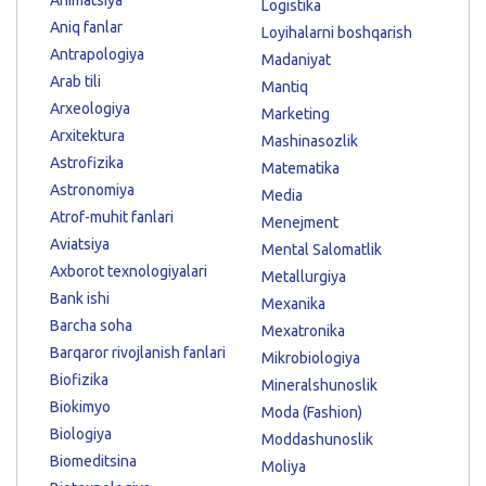
Logistika
Aniq fanlar
Loyihalarni boshqarish
Antrapologiya
Madaniyat
Arab tili
Mantiq
Arxeologiya
Marketing
Arxitektura
Mashinasozlik
Astrofizika
Matematika
Astronomiya
Media
Atrof-muhit fanlari
Menejment
Aviatsiya
Mental Salomatlik
Axborot texnologiyalari
Metallurgiya
Bank ishi
Mexanika
Barcha soha
Mexatronika
Barqaror rivojlanish fanlari
Mikrobiologiya
Biofizika
Mineralshunoslik
Biokimyo
Moda (Fashion)
Biologiya
Moddashunoslik
Biomeditsina
Moliya