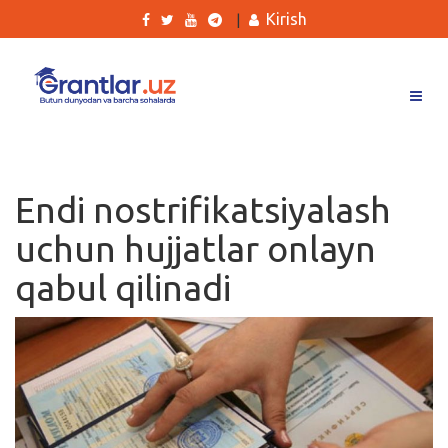
Kirish
|
Grantlar
Tanlovlar
Endi nostrifikatsiyalash
Ishlar
uchun hujjatlar onlayn
Kurslar
qabul qilinadi
Blog
Yana
Qidirish