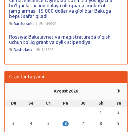
ClimateScience Olympiad 2024: 25 yoshgacha
boʻlganlar uchun onlayn olimpiada: mukofot
jamgʻarmasi 15 000 dollar va gʻoliblar Bakuga
bepul safar qiladi!
Barcha soha
|
149598
Rossiya: Bakalavriat va magistraturada o’qish
uchun to’liq grant va oylik stipendiya!
Dasturlash
|
143825
Grantlar taqvimi
Avgust 2026
Du
Se
Ch
Pa
Ju
Sh
Ya
1
2
3
4
5
7
8
9
6