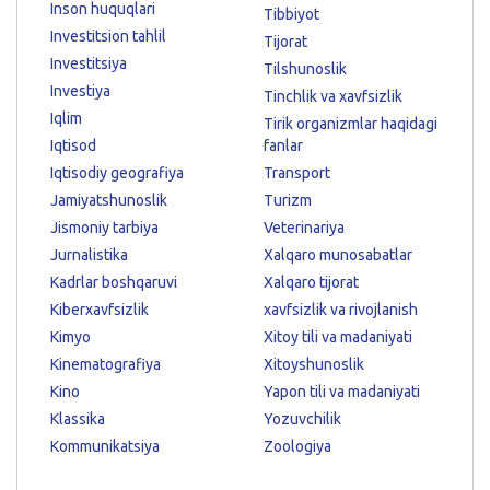
Inson huquqlari
Tibbiyot
Investitsion tahlil
Tijorat
Investitsiya
Tilshunoslik
Investiya
Tinchlik va xavfsizlik
Iqlim
Tirik organizmlar haqidagi
Iqtisod
fanlar
Iqtisodiy geografiya
Transport
Jamiyatshunoslik
Turizm
Jismoniy tarbiya
Veterinariya
Jurnalistika
Xalqaro munosabatlar
Kadrlar boshqaruvi
Xalqaro tijorat
Kiberxavfsizlik
xavfsizlik va rivojlanish
Kimyo
Xitoy tili va madaniyati
Kinematografiya
Xitoyshunoslik
Kino
Yapon tili va madaniyati
Klassika
Yozuvchilik
Kommunikatsiya
Zoologiya