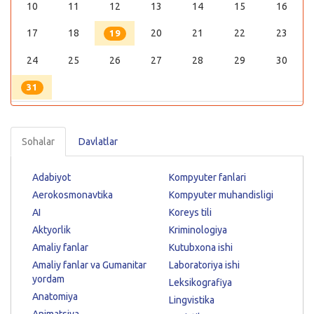
10
11
12
13
14
15
16
17
18
20
21
22
23
19
24
25
26
27
28
29
30
31
Sohalar
Davlatlar
Adabiyot
Kompyuter fanlari
Aerokosmonavtika
Kompyuter muhandisligi
AI
Koreys tili
Aktyorlik
Kriminologiya
Amaliy fanlar
Kutubxona ishi
Amaliy fanlar va Gumanitar
Laboratoriya ishi
yordam
Leksikografiya
Anatomiya
Lingvistika
Animatsiya