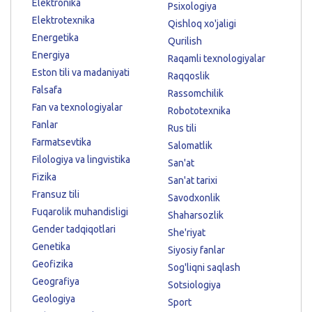
Elektronika
Psixologiya
Elektrotexnika
Qishloq xo'jaligi
Energetika
Qurilish
Energiya
Raqamli texnologiyalar
Eston tili va madaniyati
Raqqoslik
Falsafa
Rassomchilik
Fan va texnologiyalar
Robototexnika
Fanlar
Rus tili
Farmatsevtika
Salomatlik
Filologiya va lingvistika
San'at
Fizika
San'at tarixi
Fransuz tili
Savodxonlik
Fuqarolik muhandisligi
Shaharsozlik
Gender tadqiqotlari
She'riyat
Genetika
Siyosiy fanlar
Geofizika
Sog'liqni saqlash
Geografiya
Sotsiologiya
Geologiya
Sport