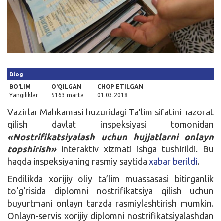
Kirish
Blog
BO'LIM
O'QILGAN
CHOP ETILGAN
Yangiliklar
5163 marta
01.03.2018
Vazirlar Mahkamasi huzuridagi Ta’lim sifatini nazorat
qilish davlat inspeksiyasi tomonidan
«Nostrifikatsiyalash uchun hujjatlarni onlayn
topshirish»
interaktiv xizmati ishga tushirildi. Bu
haqda inspeksiyaning rasmiy saytida
xabar berildi
.
Endilikda xorijiy oliy ta’lim muassasasi bitirganlik
to‘g‘risida diplomni nostrifikatsiya qilish uchun
buyurtmani onlayn tarzda rasmiylashtirish mumkin.
Onlayn-servis xorijiy diplomni nostrifikatsiyalashdan