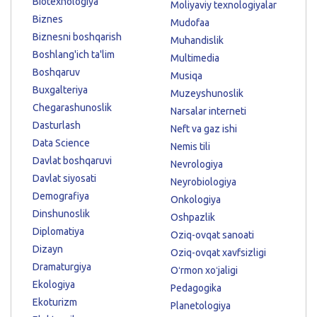
Biotexnologiya
Moliyaviy texnologiyalar
Biznes
Mudofaa
Biznesni boshqarish
Muhandislik
Boshlang'ich ta'lim
Multimedia
Boshqaruv
Musiqa
Buxgalteriya
Muzeyshunoslik
Chegarashunoslik
Narsalar interneti
Dasturlash
Neft va gaz ishi
Data Science
Nemis tili
Davlat boshqaruvi
Nevrologiya
Davlat siyosati
Neyrobiologiya
Demografiya
Onkologiya
Dinshunoslik
Oshpazlik
Diplomatiya
Oziq-ovqat sanoati
Dizayn
Oziq-ovqat xavfsizligi
Dramaturgiya
Oʻrmon xoʻjaligi
Ekologiya
Pedagogika
Ekoturizm
Planetologiya