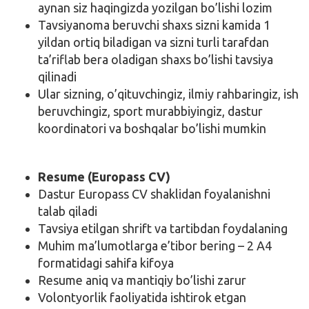
aynan siz haqingizda yozilgan bo’lishi lozim
Tavsiyanoma beruvchi shaxs sizni kamida 1
yildan ortiq biladigan va sizni turli tarafdan
ta’riflab bera oladigan shaxs bo’lishi tavsiya
qilinadi
Ular sizning, o’qituvchingiz, ilmiy rahbaringiz, ish
beruvchingiz, sport murabbiyingiz, dastur
koordinatori va boshqalar bo’lishi mumkin
Resume (Europass CV)
Dastur Europass CV shaklidan foyalanishni
talab qiladi
Tavsiya etilgan shrift va tartibdan foydalaning
Muhim ma’lumotlarga e’tibor bering – 2 A4
formatidagi sahifa kifoya
Resume aniq va mantiqiy bo’lishi zarur
Volontyorlik faoliyatida ishtirok etgan