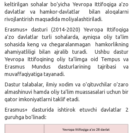
keltirilgan sohalar bo’yicha Yevropa Ittifoqiga a’zo
davlatlar va hamkor-davlatlar bilan aloqalarni
rivojlantirish maqsadida moliyalashtiriladi.
Erasmus+ dasturi (2014-2020) Yevropa Ittifoqiga
a’zo davlatlar turli sohalarda, ayniqsa oliy ta’lim
sohasida keng va chegaralanmagan hamkorlikning
ahamiyatliligi bilan ajralib turadi. Ushbu dastur
Yevropa Ittifoqining oliy ta’limga oid Tempus va
Erasmus Mundus dasturlarining tajribasi va
muvaffaqiyatiga tayanadi.
Dastur talabalar, ilmiy xodim va o’qituvchilar o’zaro
almashinuvi hamda oliy ta’lim muassasalari uchun bir
qator imkoniyatlarni taklif etadi.
Erasmus+ dasturida ishtirok etuvchi davlatlar 2
guruhga bo’linadi: