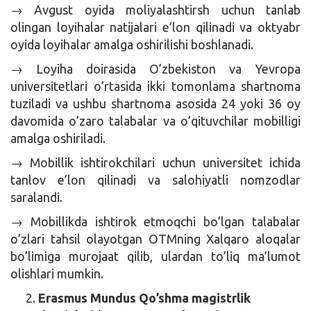
→ Avgust oyida moliyalashtirsh uchun tanlab
olingan loyihalar natijalari e’lon qilinadi va oktyabr
oyida loyihalar amalga oshirilishi boshlanadi.
→ Loyiha doirasida O’zbekiston va Yevropa
universitetlari o’rtasida ikki tomonlama shartnoma
tuziladi va ushbu shartnoma asosida 24 yoki 36 oy
davomida o’zaro talabalar va o’qituvchilar mobilligi
amalga oshiriladi.
→ Mobillik ishtirokchilari uchun universitet ichida
tanlov e’lon qilinadi va salohiyatli nomzodlar
saralandi.
→ Mobillikda ishtirok etmoqchi bo’lgan talabalar
o’zlari tahsil olayotgan OTMning Xalqaro aloqalar
bo’limiga murojaat qilib, ulardan to’liq ma’lumot
olishlari mumkin.
Erasmus Mundus Qo’shma
magistrlik