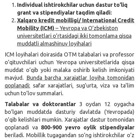
Individual ishtirokchilar uchun dastur to’liq
grant va stipendiyalar taqdim qiladi:
Xalqaro kredit mobilligi/ International Credit
Mobility (ICM)
– Yevropa va O’zbekiston
universitetlari o’rtasidagi ikki tomonlama qisqa
muddatli almashinuv loyihalari
ICM loyihalari doirasida OTM talabalari va professor
o’qituvchilari uchun Yevropa universitetlarida qisqa
muddat o’qib yoki malaka oshirib kelish imkoniyati
mavjud.
Bunda barcha xarajatlar loyiha tomonidan
qoplanadi:
safar xarajatlari, sug’urta, viza va ta’lim
uchun to’lov summalari.
Talabalar va doktorantlar
3 oydan 12 oygacha
bo’lgan muddatda dasturiy davlatda (Yevropada)
o’qib kelishlari mumkin. Xarajatlar dastur tomonidan
qoplanadi va
800-900 yevro oylik stipendiyalar
beriladi. Mobillik tugagandan so’ng ishtirokchilar o’z