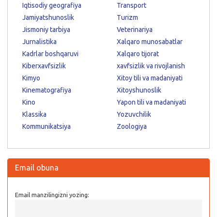
Iqtisodiy geografiya
Transport
Jamiyatshunoslik
Turizm
Jismoniy tarbiya
Veterinariya
Jurnalistika
Xalqaro munosabatlar
Kadrlar boshqaruvi
Xalqaro tijorat
Kiberxavfsizlik
xavfsizlik va rivojlanish
Kimyo
Xitoy tili va madaniyati
Kinematografiya
Xitoyshunoslik
Kino
Yapon tili va madaniyati
Klassika
Yozuvchilik
Kommunikatsiya
Zoologiya
Email obuna
Email manzilingizni yozing: