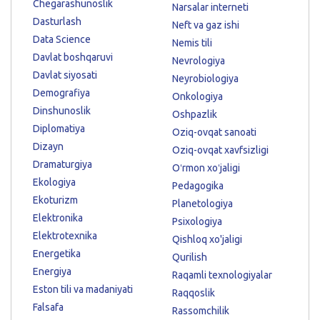
Chegarashunoslik
Narsalar interneti
Dasturlash
Neft va gaz ishi
Data Science
Nemis tili
Davlat boshqaruvi
Nevrologiya
Davlat siyosati
Neyrobiologiya
Demografiya
Onkologiya
Dinshunoslik
Oshpazlik
Diplomatiya
Oziq-ovqat sanoati
Dizayn
Oziq-ovqat xavfsizligi
Dramaturgiya
Oʻrmon xoʻjaligi
Ekologiya
Pedagogika
Ekoturizm
Planetologiya
Elektronika
Psixologiya
Elektrotexnika
Qishloq xo'jaligi
Energetika
Qurilish
Energiya
Raqamli texnologiyalar
Eston tili va madaniyati
Raqqoslik
Falsafa
Rassomchilik