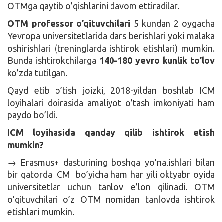
OTMga qaytib o’qishlarini davom ettiradilar.
OTM professor o’qituvchilari
5 kundan 2 oygacha
Yevropa universitetlarida dars berishlari yoki malaka
oshirishlari (treninglarda ishtirok etishlari) mumkin.
Bunda ishtirokchilarga
140-180 yevro kunlik to’lov
ko’zda tutilgan.
Qayd etib o’tish joizki, 2018-yildan boshlab ICM
loyihalari doirasida amaliyot o’tash imkoniyati ham
paydo bo’ldi.
ICM loyihasida qanday qilib ishtirok etish
mumkin?
→ Erasmus+ dasturining boshqa yo’nalishlari bilan
bir qatorda ICM bo’yicha ham har yili oktyabr oyida
universitetlar uchun tanlov e’lon qilinadi. OTM
o’qituvchilari o’z OTM nomidan tanlovda ishtirok
etishlari mumkin.