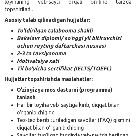
loyihaning veb-sayti orqali on-line tarzda
topshiriladi.
Asosiy talab qilinadigan hujjatlar:
To’ldirilgan talabnoma shakli
Bakalavr diplomi/ so’nggi yil bitiruvchisi
uchun reyting daftarchasi nusxasi
2-3 ta tavsiyanoma
Motivatsiya xati
Til bo’yicha sertifikat (IELTS/TOEFL)
Hujjatlar topshirishda maslahatlar:
O’zingizga mos dasturni (programma)
tanlash
Har bir loyiha veb-saytiga kirib, diqqat bilan
o’rganib chiqing
Tez-tez berib turiladigan savollar (FAQ) qismini
diqqat bilan o’rganib chiqing
Savollar tug’ilgan taqdirda veb-saytda berilgan