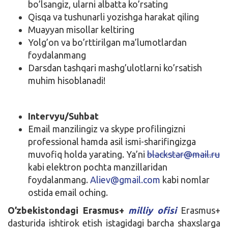
bo’lsangiz, ularni albatta ko’rsating
Qisqa va tushunarli yozishga harakat qiling
Muayyan misollar keltiring
Yolg’on va bo’rttirilgan ma’lumotlardan
foydalanmang
Darsdan tashqari mashg’ulotlarni ko’rsatish
muhim hisoblanadi!
Intervyu/Suhbat
Email manzilingiz va skype profilingizni
professional hamda asil ismi-sharifingizga
muvofiq holda yarating. Ya’ni
blackstar@mail.ru
kabi elektron pochta manzillaridan
foydalanmang.
Aliev@gmail.com
kabi nomlar
ostida email oching.
O’zbekistondagi Erasmus+
milliy ofisi
Erasmus+
dasturida ishtirok etish istagidagi barcha shaxslarga