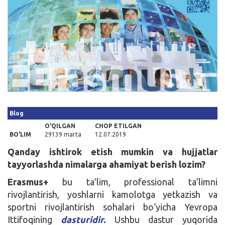
Kirish
Blog
O'QILGAN
CHOP ETILGAN
BO'LIM
29139 marta
12.07.2019
Qanday ishtirok etish mumkin va hujjatlar
tayyorlashda nimalarga ahamiyat berish lozim?
Erasmus+
bu ta’lim, professional ta’limni
rivojlantirish, yoshlarni kamolotga yetkazish va
sportni rivojlantirish sohalari bo‘yicha Yevropa
Ittifoqining
dasturidir.
Ushbu dastur yuqorida