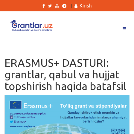
Kirish
|
Grantlar
Tanlovlar
ERASMUS+ DASTURI:
Ishlar
grantlar, qabul va hujjat
Kurslar
topshirish haqida batafsil
Blog
Yana
Qidirish