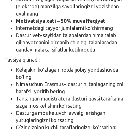
(elektron) manzilga savollaringizni yozishdan
uyalmang
Motivatsiya xati – 50% muvaffaqiyat
Internetdagi tayyor jumlalarni ko’chirmang
Dastur veb-saytidan talabalardan nima talab
qilinayotganini o’rganib chiqing: talablaradan
qanday malaka, sifatlar kutilmoqda
Tavsiya qilinadi:
Kelajakni ko’zlagan holda ijobiy yondashuvda
bo’ling
Nima uchun Erasmus+ dasturini tanlaganingizni
batafsil yoritib bering
Tanlangan magistratura dasturi qaysi taraflama
sizga mos kelishini ko’rsating
Dasturga mos keluvchi avvalgi erishgan
yutuqlaringizni ko’rsating
O’zingizning kuchli taraflaringizni ko’rsating: