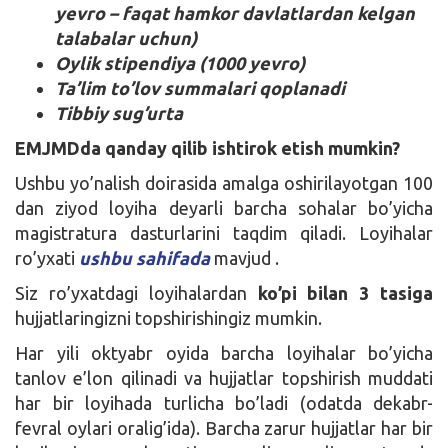
yevro – faqat hamkor davlatlardan kelgan
talabalar uchun)
Oylik stipendiya (1000 yevro)
Ta’lim to’lov summalari qoplanadi
Tibbiy sug’urta
EMJMDda qanday qilib ishtirok etish mumkin?
Ushbu yo’nalish doirasida amalga oshirilayotgan 100
dan ziyod loyiha deyarli barcha sohalar bo’yicha
magistratura dasturlarini taqdim qiladi. Loyihalar
ro’yxati
ushbu sahifada
mavjud .
Siz ro’yxatdagi loyihalardan
ko’pi bilan
3 tasiga
hujjatlaringizni topshirishingiz mumkin.
Har yili oktyabr oyida barcha loyihalar bo’yicha
tanlov e’lon qilinadi va hujjatlar topshirish muddati
har bir loyihada turlicha bo’ladi (odatda dekabr-
fevral oylari oralig’ida). Barcha zarur hujjatlar har bir