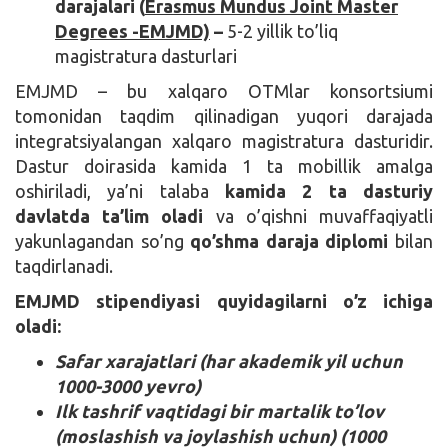
darajalari (
Erasmus Mundus Joint Master
Degrees -EMJMD)
–
5-2 yillik to’liq
magistratura dasturlari
EMJMD – bu xalqaro OTMlar konsortsiumi
tomonidan taqdim qilinadigan yuqori darajada
integratsiyalangan xalqaro magistratura dasturidir.
Dastur doirasida kamida 1 ta mobillik amalga
oshiriladi, ya’ni talaba
kamida 2 ta dasturiy
davlatda ta’lim oladi
va o’qishni muvaffaqiyatli
yakunlagandan so’ng
qo’shma daraja diplomi
bilan
taqdirlanadi.
EMJMD stipendiyasi quyidagilarni o’z ichiga
oladi:
Safar xarajatlari (har akademik yil uchun
1000-3000 yevro)
Ilk tashrif vaqtidagi bir martalik to’lov
(moslashish va joylashish uchun) (1000