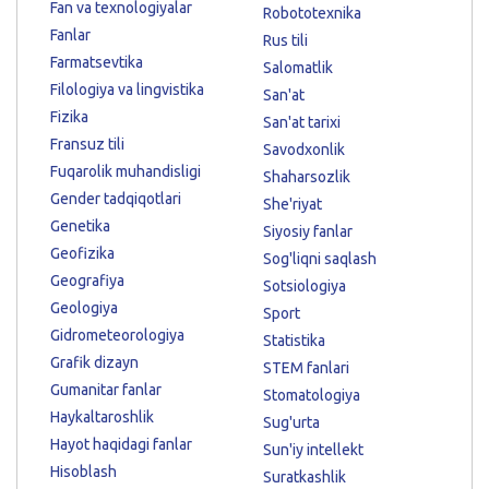
Fan va texnologiyalar
Robototexnika
Fanlar
Rus tili
Farmatsevtika
Salomatlik
Filologiya va lingvistika
San'at
Fizika
San'at tarixi
Fransuz tili
Savodxonlik
Fuqarolik muhandisligi
Shaharsozlik
Gender tadqiqotlari
She'riyat
Genetika
Siyosiy fanlar
Geofizika
Sog'liqni saqlash
Geografiya
Sotsiologiya
Geologiya
Sport
Gidrometeorologiya
Statistika
Grafik dizayn
STEM fanlari
Gumanitar fanlar
Stomatologiya
Haykaltaroshlik
Sug'urta
Hayot haqidagi fanlar
Sun'iy intellekt
Hisoblash
Suratkashlik