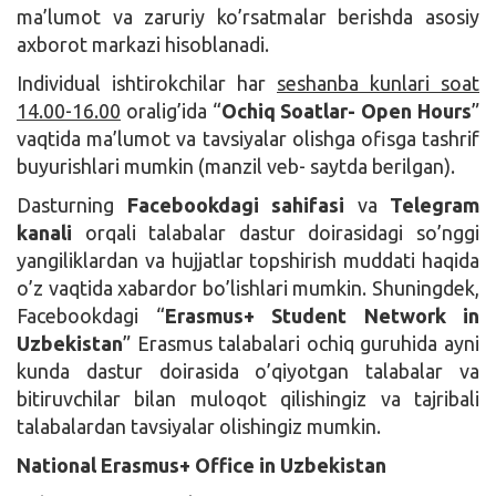
ma’lumot va zaruriy ko’rsatmalar berishda asosiy
axborot markazi hisoblanadi.
Individual ishtirokchilar har
seshanba kunlari soat
14.00-16.00
oralig’ida “
Ochiq Soatlar- Open Hours
”
vaqtida ma’lumot va tavsiyalar olishga ofisga tashrif
buyurishlari mumkin (manzil veb- saytda berilgan).
Dasturning
Facebookdagi sahifasi
va
Telegram
kanali
orqali talabalar dastur doirasidagi so’nggi
yangiliklardan va hujjatlar topshirish muddati haqida
o’z vaqtida xabardor bo’lishlari mumkin. Shuningdek,
Facebookdagi “
Erasmus+ Student Network in
Uzbekistan
” Erasmus talabalari ochiq guruhida ayni
kunda dastur doirasida o’qiyotgan talabalar va
bitiruvchilar bilan muloqot qilishingiz va tajribali
talabalardan tavsiyalar olishingiz mumkin.
National Erasmus+ Office in Uzbekistan