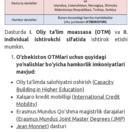
Dasturda
I. Oliy ta’lim muassasa (OTM)
va
II.
Individual ishtirokchi sifatida
ishtirok etishi
mumkin.
O’zbekiston OTMlari uchun quyidagi
yo’nalishlar bo’yicha hamkorlik imkoniyatlari
mavjud:
Oliy ta’limda salohiyatni oshirish (
Capacity
Building in Higher Education)
Xalqaro kredit mobilligi (
International Credit
Mobility
)
Erasmus Mundus Qo’shma magistrlik darajalari
(
Erasmus Mundus Joint Master Degrees (JMP)
Jean Monnet)
dasturi