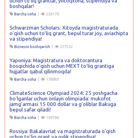
uchun to’liq grantlar, yotoqxona, stipendiya va
boshqalar!
Barcha soha
|
236179
Schwarzman Scholars: Xitoyda magistraturada
oʻqish uchun toʻliq grant, bepul turar joy, aviachipta
va stipendiya!
Biznesni boshqarish
|
227532
Yaponiya: Magistratura va doktorantura
bosqichida oʻqish uchun MEXT toʻliq grantiga
hujjatlar qabul qilinmoqda!
Barcha soha
|
178983
ClimateScience Olympiad 2024: 25 yoshgacha
boʻlganlar uchun onlayn olimpiada: mukofot
jamgʻarmasi 15 000 dollar va gʻoliblar Bakuga
bepul safar qiladi!
Barcha soha
|
149766
Rossiya: Bakalavriat va magistraturada o’qish
uchun to’liq grant va oylik stipendiya!