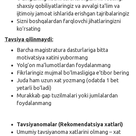
shaxsiy qobiliyatlaringiz va avvalgi ta’lim va
ijtimoiy jamoat ishlarida erishgan tajribalaringiz
Sizni boshqalardan farqlovchi jihatlaringizni
ko’rsating
Tavsiya qilinmaydi:
Barcha magistratura dasturlariga bitta
motivatsiya xatini yubormang
Yolg’on ma’lumotlardan foydalanmang
Fikrlaringiz mujmal bo’lmasligiga e’tibor bering
Juda ham uzun xat yozmang (odatda 1 bet
yetarli bo’ladi)
Murakkab gap tuzilmalari yoki jumlalardan
foydalanmang
Tavsiyanomalar (Rekomendatsiya xatlari)
Umumiy tavsiyanoma xatlarini olmang – xat