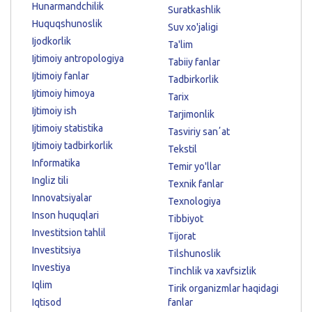
Hunarmandchilik
Suratkashlik
Huquqshunoslik
Suv xo'jaligi
Ijodkorlik
Ta'lim
Ijtimoiy antropologiya
Tabiiy fanlar
Ijtimoiy fanlar
Tadbirkorlik
Ijtimoiy himoya
Tarix
Ijtimoiy ish
Tarjimonlik
Ijtimoiy statistika
Tasviriy sanʼat
Ijtimoiy tadbirkorlik
Tekstil
Informatika
Temir yo'llar
Ingliz tili
Texnik fanlar
Innovatsiyalar
Texnologiya
Inson huquqlari
Tibbiyot
Investitsion tahlil
Tijorat
Investitsiya
Tilshunoslik
Investiya
Tinchlik va xavfsizlik
Iqlim
Tirik organizmlar haqidagi
Iqtisod
fanlar