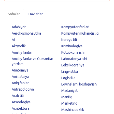
Sohalar
Davlatlar
Adabiyot
Kompyuter fanlari
Aerokosmonavtika
Kompyuter muhandisligi
AI
Koreys tili
Aktyorlik
Kriminologiya
Amaliy fanlar
Kutubxona ishi
Amaliy fanlar va Gumanitar
Laboratoriya ishi
yordam
Leksikografiya
Anatomiya
Lingvistika
Animatsiya
Logistika
Aniq fanlar
Loyihalarni boshqarish
Antrapologiya
Madaniyat
Arab tili
Mantiq
Arxeologiya
Marketing
Arxitektura
Mashinasozlik