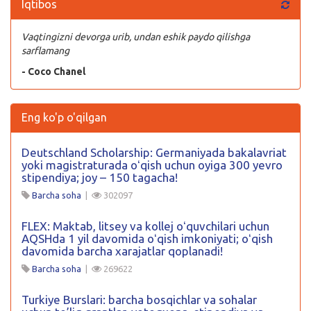
Iqtibos
Vaqtingizni devorga urib, undan eshik paydo qilishga
sarflamang
- Coco Chanel
Eng ko'p o'qilgan
Deutschland Scholarship: Germaniyada bakalavriat
yoki magistraturada oʻqish uchun oyiga 300 yevro
stipendiya; joy – 150 tagacha!
Barcha soha
|
302097
FLEX: Maktab, litsey va kollej oʻquvchilari uchun
AQSHda 1 yil davomida oʻqish imkoniyati; oʻqish
davomida barcha xarajatlar qoplanadi!
Barcha soha
|
269622
Turkiye Burslari: barcha bosqichlar va sohalar