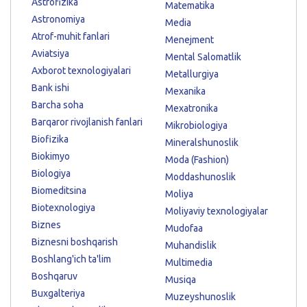
Astrofizika
Matematika
Astronomiya
Media
Atrof-muhit fanlari
Menejment
Aviatsiya
Mental Salomatlik
Axborot texnologiyalari
Metallurgiya
Bank ishi
Mexanika
Barcha soha
Mexatronika
Barqaror rivojlanish fanlari
Mikrobiologiya
Biofizika
Mineralshunoslik
Biokimyo
Moda (Fashion)
Biologiya
Moddashunoslik
Biomeditsina
Moliya
Biotexnologiya
Moliyaviy texnologiyalar
Biznes
Mudofaa
Biznesni boshqarish
Muhandislik
Boshlang'ich ta'lim
Multimedia
Boshqaruv
Musiqa
Buxgalteriya
Muzeyshunoslik