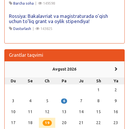
Barcha soha
|
149598
Rossiya: Bakalavriat va magistraturada o’qish
uchun to’liq grant va oylik stipendiya!
Dasturlash
|
143825
Grantlar taqvimi
Avgust 2026
Du
Se
Ch
Pa
Ju
Sh
Ya
1
2
3
4
5
7
8
9
6
10
11
12
13
14
15
16
17
18
20
21
22
23
19