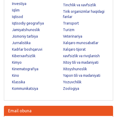
Investiya
Tinchlik va xavfsizlik
Iqlim
Tirik organizmlar haqidagi
Iqtisod
fanlar
Iqtisodiy geografiya
Transport
Jamiyatshunoslik
Turizm
Jismoniy tarbiya
Veterinariya
Jurnalistika
Xalqaro munosabatlar
Kadrlar boshqaruvi
Xalqaro tijorat
Kiberxavfsizlik
xavfsizlik va rivojlanish
Kimyo
Xitoy tili va madaniyati
Kinematografiya
Xitoyshunoslik
Kino
Yapon tili va madaniyati
Klassika
Yozuvchilik
Kommunikatsiya
Zoologiya
Email obuna