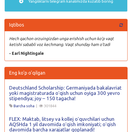
Yangiliklarni
telegram
kanalimizda kuzatib boring
Iqtibos
Hech qachon orzuingizdan unga erishish uchun ko’p vaqt
ketishi sababli voz kechmang. Vaqt shunday ham o’tadi
- Earl Nightingale
Eng ko'p o'qilgan
Deutschland Scholarship: Germaniyada bakalavriat
yoki magistraturada oʻqish uchun oyiga 300 yevro
stipendiya; joy – 150 tagacha!
Barcha soha
|
301844
FLEX: Maktab, litsey va kollej oʻquvchilari uchun
AQSHda 1 yil davomida oʻqish imkoniyati; oʻqish
davomida barcha xarajatlar qoplanadi!