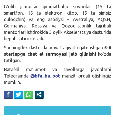
Gʻolib jamoalar qimmatbaho sovrinlar (15 ta
smartfon, 15 ta elektron kitob, 15 ta simsiz
quloqchin) va eng asosiysi – Avstraliya, AQSH,
Germaniya, Rossiya va Qozogʻistonlik tajribali
mentorlari ishtirokida 3 oylik Akseleratsiya dasturida
bepul ishtirok etadi.
Shuningdek dasturda muvaffaqiyatli qatnashgan
5-6
startapga chet el sarmoyasi jalb qilinishi
koʻzda
tutilgan.
Batafsil ma’lumot va savollarga javoblarni
Telegramda
@bfa_ba_bot
manzili orqali olishingiz
mumkin.