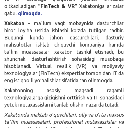
oʻtkaziladigan
“FinTech & VR”
Xakatoniga arizalar
qabul
qilmoqda.
Xakaton
– maʼlum vaqt mobaynida dasturchilar
biror loyiha ustida ishlashi koʻzda tutilgan tadbir.
Bugungi kunda jahon dasturchilari, dasturiy
mahsulotlar ishlab chiquvchi kompaniya hamda
taʼlim muassasalari xakaton tashkil etishadi, bu
shunchaki dasturlashtirish sohasidagi musobaqa
hisoblanadi. Virtual reallik (VR) va moliyaviy
texnologiyalar (FinTech) ekspertlar tomonidan IT da
eng istiqbolli yoʻnalishlar sifatida tan olinmoqda.
Xakatonning asosiy maqsadi raqamli
texnologiyalarga qiziqishni orttirish va IT sohasidagi
yetuk mutaxassislarni tanlab olishni nazarda tutadi.
Xakatonda maktab oʻquvchilari, oliy va oʻrta maxsus
taʼlim muassasalari, professional mutaxassislar va