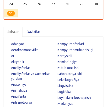
24
25
26
27
28
29
30
31
Sohalar
Davlatlar
Adabiyot
Kompyuter fanlari
Aerokosmonavtika
Kompyuter muhandisligi
AI
Koreys tili
Aktyorlik
Kriminologiya
Amaliy fanlar
Kutubxona ishi
Amaliy fanlar va Gumanitar
Laboratoriya ishi
yordam
Leksikografiya
Anatomiya
Lingvistika
Animatsiya
Logistika
Aniq fanlar
Loyihalarni boshqarish
Antrapologiya
Madaniyat