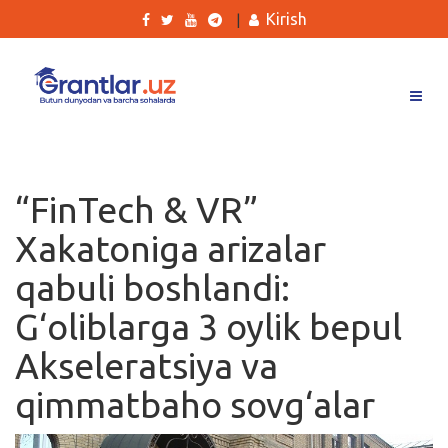
Kirish
|
Grantlar
Tanlovlar
“FinTech & VR”
Ishlar
Xakatoniga arizalar
Kurslar
qabuli boshlandi:
Blog
G‘oliblarga 3 oylik bepul
Yana
Akseleratsiya va
qimmatbaho sovg‘alar
Qidirish