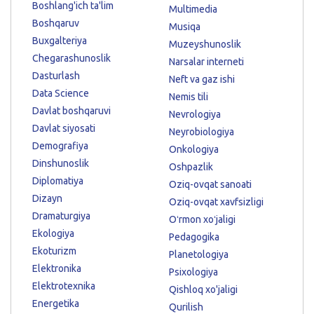
Boshlang'ich ta'lim
Multimedia
Boshqaruv
Musiqa
Buxgalteriya
Muzeyshunoslik
Chegarashunoslik
Narsalar interneti
Dasturlash
Neft va gaz ishi
Data Science
Nemis tili
Davlat boshqaruvi
Nevrologiya
Davlat siyosati
Neyrobiologiya
Demografiya
Onkologiya
Dinshunoslik
Oshpazlik
Diplomatiya
Oziq-ovqat sanoati
Dizayn
Oziq-ovqat xavfsizligi
Dramaturgiya
Oʻrmon xoʻjaligi
Ekologiya
Pedagogika
Ekoturizm
Planetologiya
Elektronika
Psixologiya
Elektrotexnika
Qishloq xo'jaligi
Energetika
Qurilish