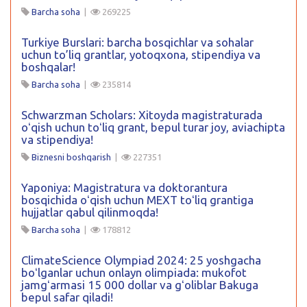
Barcha soha
|
269225
Turkiye Burslari: barcha bosqichlar va sohalar
uchun to’liq grantlar, yotoqxona, stipendiya va
boshqalar!
Barcha soha
|
235814
Schwarzman Scholars: Xitoyda magistraturada
oʻqish uchun toʻliq grant, bepul turar joy, aviachipta
va stipendiya!
Biznesni boshqarish
|
227351
Yaponiya: Magistratura va doktorantura
bosqichida oʻqish uchun MEXT toʻliq grantiga
hujjatlar qabul qilinmoqda!
Barcha soha
|
178812
ClimateScience Olympiad 2024: 25 yoshgacha
boʻlganlar uchun onlayn olimpiada: mukofot
jamgʻarmasi 15 000 dollar va gʻoliblar Bakuga
bepul safar qiladi!