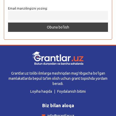
Email manzilingizni yozing:
Grantlar.uz tolibi ilmlarga mashriqdan mag’ribgacha bo’lgan
mamlakatlarda bepul ta’lim olish uchun grant topishda yordam
beradi.
Loyiha haqida
Foydalanish bitimi
Biz bilan aloqa
info@grantlar.uz