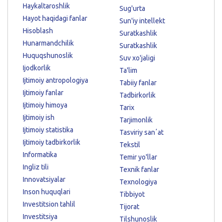
Haykaltaroshlik
Sug'urta
Hayot haqidagi fanlar
Sun'iy intellekt
Hisoblash
Suratkashlik
Hunarmandchilik
Suratkashlik
Huquqshunoslik
Suv xo'jaligi
Ijodkorlik
Ta'lim
Ijtimoiy antropologiya
Tabiiy fanlar
Ijtimoiy fanlar
Tadbirkorlik
Ijtimoiy himoya
Tarix
Ijtimoiy ish
Tarjimonlik
Ijtimoiy statistika
Tasviriy sanʼat
Ijtimoiy tadbirkorlik
Tekstil
Informatika
Temir yo'llar
Ingliz tili
Texnik fanlar
Innovatsiyalar
Texnologiya
Inson huquqlari
Tibbiyot
Investitsion tahlil
Tijorat
Investitsiya
Tilshunoslik