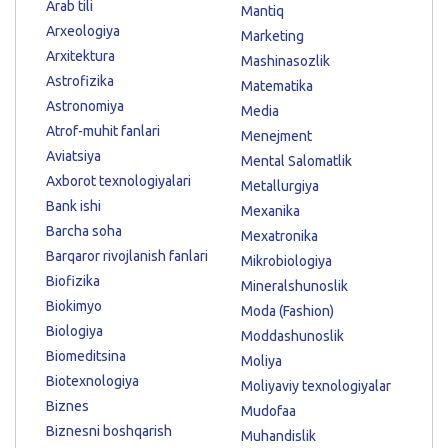
Arab tili
Mantiq
Arxeologiya
Marketing
Arxitektura
Mashinasozlik
Astrofizika
Matematika
Astronomiya
Media
Atrof-muhit fanlari
Menejment
Aviatsiya
Mental Salomatlik
Axborot texnologiyalari
Metallurgiya
Bank ishi
Mexanika
Barcha soha
Mexatronika
Barqaror rivojlanish fanlari
Mikrobiologiya
Biofizika
Mineralshunoslik
Biokimyo
Moda (Fashion)
Biologiya
Moddashunoslik
Biomeditsina
Moliya
Biotexnologiya
Moliyaviy texnologiyalar
Biznes
Mudofaa
Biznesni boshqarish
Muhandislik