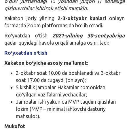
oʻquv yurtlaridagi 15 yoshdan yuqori IT sohasiga
qiziquvchilar ishtirok etishi mumkin.
Xakaton joriy yilning
2-3-oktyabr kunlari
onlayn
formatda Zoom platformasida boʻlib oʻtadi.
Roʻyxatdan oʻtish
2021-yilning 30-sentyabriga
qadar quyidagi havola orqali amalga oshiriladi:
Roʻyxatdan oʻtish
Xakaton boʻyicha asosiy maʼlumot:
2-oktabr soat 10.00 da boshlanadi va 3-oktabr
soat 17.00 da tugaydi (onlayn);
5 kishilik jamoalar Hakamlar tomonidan
qoʻyilgan vazifalarni yechadilar;
Jamoalar ishi yakunida MVP taqdim qilishlari
lozim (MVP – minimal ishlovchi dasturiy
mahsulot).
Mukofot