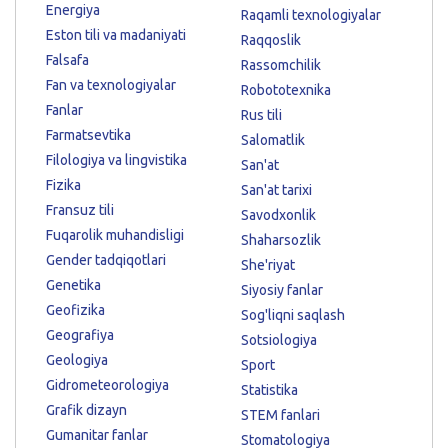
Energiya
Raqamli texnologiyalar
Eston tili va madaniyati
Raqqoslik
Falsafa
Rassomchilik
Fan va texnologiyalar
Robototexnika
Fanlar
Rus tili
Farmatsevtika
Salomatlik
Filologiya va lingvistika
San'at
Fizika
San'at tarixi
Fransuz tili
Savodxonlik
Fuqarolik muhandisligi
Shaharsozlik
Gender tadqiqotlari
She'riyat
Genetika
Siyosiy fanlar
Geofizika
Sog'liqni saqlash
Geografiya
Sotsiologiya
Geologiya
Sport
Gidrometeorologiya
Statistika
Grafik dizayn
STEM fanlari
Gumanitar fanlar
Stomatologiya