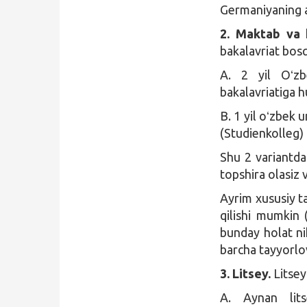
Germaniyaning a
2. Maktab va k
bakalavriat bosq
A. 2 yil Oʻzbe
bakalavriatiga hu
B. 1 yil oʻzbek 
(Studienkolleg) 
Shu 2 variantda
topshira olasiz 
Ayrim xususiy t
qilishi mumkin 
bunday holat ni
barcha tayyorlov
3. Litsey.
Litsey
A. Aynan lits