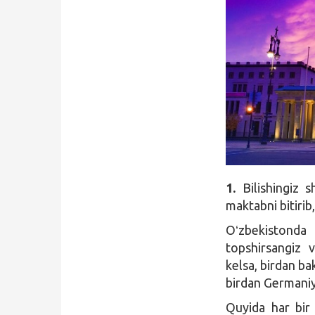
Qidirish
Kirish
1.
Bilishingiz s
maktabni bitirib
Oʻzbekistonda l
topshirsangiz 
kelsa, birdan ba
birdan Germaniy
Quyida har bir 