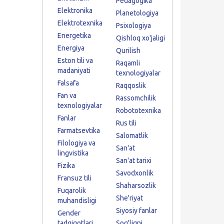
Pedagogika
Elektronika
Planetologiya
Elektrotexnika
Psixologiya
Energetika
Qishloq xo'jaligi
Energiya
Qurilish
Eston tili va
Raqamli
madaniyati
texnologiyalar
Falsafa
Raqqoslik
Fan va
Rassomchilik
texnologiyalar
Robototexnika
Fanlar
Rus tili
Farmatsevtika
Salomatlik
Filologiya va
San'at
lingvistika
San'at tarixi
Fizika
Savodxonlik
Fransuz tili
Shaharsozlik
Fuqarolik
She'riyat
muhandisligi
Siyosiy fanlar
Gender
tadqiqotlari
Sog'liqni