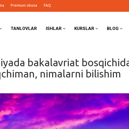
ma
Premium obuna
FAQ
TANLOVLAR
ISHLAR
KURSLAR
BLOG
yada bakalavriat bosqichid
chiman, nimalarni bilishim