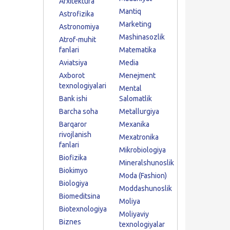
Arxitektura
Mantiq
Astrofizika
Marketing
Astronomiya
Mashinasozlik
Atrof-muhit
fanlari
Matematika
Aviatsiya
Media
Axborot
Menejment
texnologiyalari
Mental
Bank ishi
Salomatlik
Barcha soha
Metallurgiya
Barqaror
Mexanika
rivojlanish
Mexatronika
fanlari
Mikrobiologiya
Biofizika
Mineralshunoslik
Biokimyo
Moda (Fashion)
Biologiya
Moddashunoslik
Biomeditsina
Moliya
Biotexnologiya
Moliyaviy
Biznes
texnologiyalar