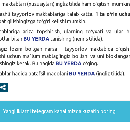
maktablari (xususiylari) ingliz tilida ham oʻqitishi mumkin
ashli tayyorlov maktablariga talab katta.
1 ta oʻrin uch
at qilishingizga toʻgʻri kelishi mumkin.
blariga ariza topshirish, ularning roʻyxati va ular h
tlar bilan
BU YERDA
tanishing (nemis tilida).
ingiz lozim boʻlgan narsa – tayyorlov maktabida oʻqis
lishi uchun maʼlum mablagʻingiz boʻlishi va uni bloklanga
shingiz kerak. Bu haqida
BU YERDA
oʻqing.
blar haqida batafsil maqolani
BU YERDA
(ingliz tilida).
Yangiliklarni
telegram
kanalimizda kuzatib boring