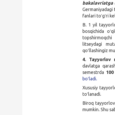
bakalavriatga 
Germaniyadagi t
fanlari toʻgʻri 
B. 1 yil tayyor
bosqichida oʻq
topshirmoqchi 
litseydagi mut
qoʻllashingiz m
4. Tayyorlov 
davlatga qaras
semestrda
100 
boʻladi.
Xususiy tayyorl
toʻlanadi.
Biroq tayyorlov
mumkin. Shu saba