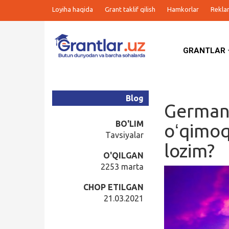
Loyiha haqida
Grant taklif qilish
Hamkorlar
Rekla
GRANTLAR
Grantlar
Tanlovlar
Blog
Germani
Ishlar
BO'LIM
oʻqimoq
Tavsiyalar
lozim?
Kurslar
O'QILGAN
2253 marta
Blog
CHOP ETILGAN
21.03.2021
Yana