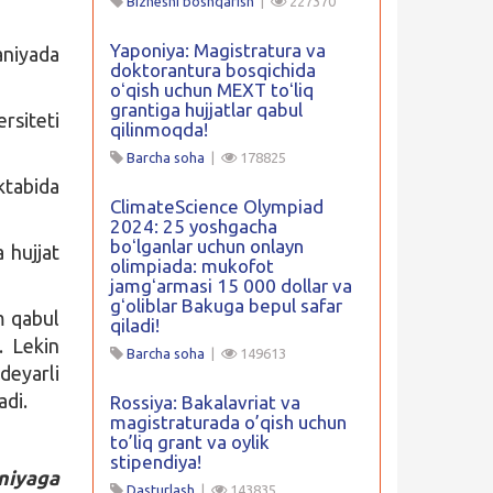
Biznesni boshqarish
|
227370
Yaponiya: Magistratura va
aniyada
doktorantura bosqichida
oʻqish uchun MEXT toʻliq
grantiga hujjatlar qabul
rsiteti
qilinmoqda!
Barcha soha
|
178825
ktabida
ClimateScience Olympiad
2024: 25 yoshgacha
boʻlganlar uchun onlayn
 hujjat
olimpiada: mukofot
jamgʻarmasi 15 000 dollar va
gʻoliblar Bakuga bepul safar
m qabul
qiladi!
. Lekin
Barcha soha
|
149613
deyarli
adi.
Rossiya: Bakalavriat va
magistraturada o’qish uchun
to’liq grant va oylik
stipendiya!
niyaga
Dasturlash
|
143835