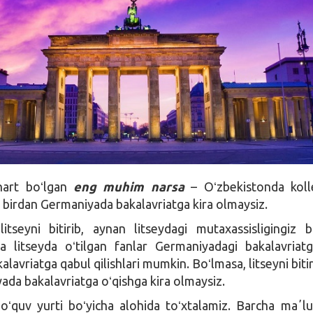
hart boʻlgan
eng muhim narsa
– Oʻzbekistonda koll
, birdan Germaniyada bakalavriatga kira olmaysiz.
itseyni bitirib, aynan litseydagi mutaxassisligingiz b
va litseyda oʻtilgan fanlar Germaniyadagi bakalavria
kalavriatga qabul qilishlari mumkin. Boʻlmasa, litseyni bit
ada bakalavriatga oʻqishga kira olmaysiz.
oʻquv yurti boʻyicha alohida toʻxtalamiz. Barcha maʼl