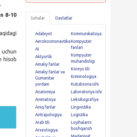
.
un 8-10
Sohalar
Davlatlar
aqidagi
Adabiyot
Kommunikatsiya
Aerokosmonavtika
Kompyuter
fanlari
AI
h uchun
Kompyuter
Aktyorlik
n hisob
muhandisligi
Amaliy fanlar
Koreys tili
Amaliy fanlar va
Kriminologiya
Gumanitar
yordam
Kutubxona ishi
Anatomiya
Laboratoriya ishi
Animatsiya
Leksikografiya
Aniq fanlar
Lingvistika
Antrapologiya
Logistika
Arab tili
Loyihalarni
boshqarish
Arxeologiya
Madaniyat