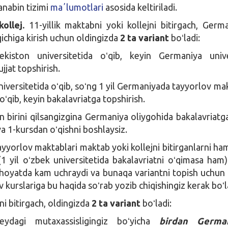
nabin tizimi
maʼlumotlari
asosida keltiriladi.
ollej.
11-yillik maktabni yoki kollejni bitirgach, Germ
ichiga kirish uchun oldingizda
2 ta variant
boʻladi:
kiston universitetida oʻqib, keyin Germaniya unive
jjat topshirish.
universitetida oʻqib, soʻng 1 yil Germaniyada tayyorlov ma
oʻqib, keyin bakalavriatga topshirish.
n birini qilsangizgina Germaniya oliygohida bakalavriatga
va 1-kursdan oʻqishni boshlaysiz.
ayyorlov maktablari maktab yoki kollejni bitirganlarni ha
(1 yil oʻzbek universitetida bakalavriatni oʻqimasa ham)
hoyatda kam uchraydi va bunaqa variantni topish uchun 
 kurslariga bu haqida soʻrab yozib chiqishingiz kerak boʻl
ni bitirgach, oldingizda
2 ta variant
boʻladi:
eydagi mutaxassisligingiz boʻyicha
birdan Germa