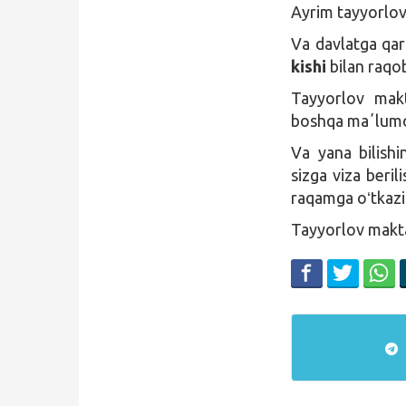
Ayrim tayyorlov 
Va davlatga qar
kishi
bilan raqob
Tayyorlov makta
boshqa maʼlumo
Va yana bilish
sizga viza beri
raqamga oʻtkazi
Tayyorlov makta