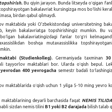
topshirish.
Bu qiyin jarayon. Bunda litseyda oʻqigan fanl
opshirayotgan bakalavriat kursingizga mos boʻlishi kera
kelmasa, birdan qabul qilmaydi.
lov maktabida yoki O’zbekistondagi universitetning baka
ib, keyin bakalavriatga topshirishingiz mumkin. Bu va
boʻlgan bakalavriatingizdagi fanlar toʻgʻri kelmagan
axassislikdan boshqa mutaxassislikka topshirayotgan
umkin.
maktabi (Studienkolleg).
Germaniyada taxminan
30
hli tayyorlov maktablari bor. Ularda oʻqish bepul. Le
yevrodan 400 yevrogacha
semestr badali toʻlashingi
ov maktablarida oʻqish uchun 1 yilga 5-10 ming yevro k
 maktablarining deyarli barchasida faqat
NEMIS TILID
bli sizdan nemis tilini
B1 yoki B2 darajada
bilish talab q