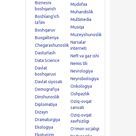
Biznesni
Mudofaa
boshqarish
Muhandislik
Boshlang'ich
Multimedia
ta'lim
Musiqa
Boshqaruv
Muzeyshunoslik
Buxgalteriya
Narsalar
Chegarashunoslik
interneti
Dasturlash
Neft va gaz ishi
Data Science
Nemis tili
Davlat
Nevrologiya
boshqaruvi
Neyrobiologiya
Davlat siyosati
Onkologiya
Demografiya
Oshpazlik
Dinshunoslik
Oziq-ovqat
Diplomatiya
sanoati
Dizayn
Oziq-ovqat
Dramaturgiya
xavfsizligi
Ekologiya
Oʻrmon xoʻjaligi
Ekoturizm