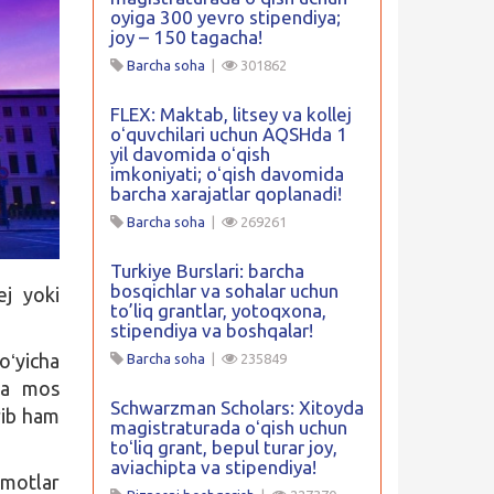
oyiga 300 yevro stipendiya;
joy – 150 tagacha!
Barcha soha
|
301862
FLEX: Maktab, litsey va kollej
oʻquvchilari uchun AQSHda 1
yil davomida oʻqish
imkoniyati; oʻqish davomida
barcha xarajatlar qoplanadi!
Barcha soha
|
269261
Turkiye Burslari: barcha
bosqichlar va sohalar uchun
ej yoki
to’liq grantlar, yotoqxona,
stipendiya va boshqalar!
oʻyicha
Barcha soha
|
235849
tga mos
Schwarzman Scholars: Xitoyda
irib ham
magistraturada oʻqish uchun
toʻliq grant, bepul turar joy,
aviachipta va stipendiya!
umotlar