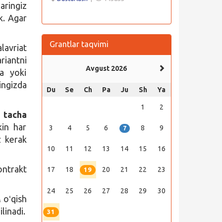
aringiz
k. Agar
Grantlar taqvimi
lavriat
riantni
Avgust 2026
da yoki
ingizda
Du
Se
Ch
Pa
Ju
Sh
Ya
1
2
 tacha
kin har
3
4
5
6
8
9
7
z kerak
10
11
12
13
14
15
16
ontrakt
17
18
20
21
22
23
19
24
25
26
27
28
29
30
A
oʻqish
ilinadi.
31