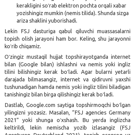
kerakligini soʻrab elektron pochta orqali xabar
yozishingiz mumkin (nemis tilida). Shunda sizga
ariza shaklini yuborishadi.
Lekin FSJ dasturiga qabul qiluvchi muassasalarni
topish olish jarayoni ham bor. Keling, shu jarayonni
koʻrib chiqamiz.
Oʻzingiz mustaqil hujjat topshirayotganda internet
bilan (Google bilan) ishlashni va nemis yoki ingliz
tilini bilishingiz kerak boʻladi. Agar bularni yetarli
darajada bilmasangiz, internet va qidiruvni yaxshi
tushunadigan hamda nemis yoki ingliz tilini biladigan
tanishingiz bilan birga qilishingiz kerak boʻladi.
Dastlab, Google.com saytiga topshirmoqchi boʻlgan
yilingizni yozasiz. Masalan, “FSJ agencies Germany
2021” yoki shunga oʻxshash. Bu yerda inglizcha
keltirildi, lekin nemischa yozib izlasangiz (FSJ
Agenturen Deutschland 2021), topish osonroq va