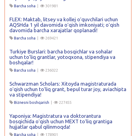
Barcha soha
|
301981
FLEX: Maktab, litsey va kollej oʻquvchilari uchun
AQSHda 1 yil davomida oʻqish imkoniyati; oʻqish
davomida barcha xarajatlar qoplanadi!
Barcha soha
|
269421
Turkiye Burslari: barcha bosqichlar va sohalar
uchun to’liq grantlar, yotoqxona, stipendiya va
boshqalar!
Barcha soha
|
236022
Schwarzman Scholars: Xitoyda magistraturada
oʻqish uchun toʻliq grant, bepul turar joy, aviachipta
va stipendiya!
Biznesni boshqarish
|
227455
Yaponiya: Magistratura va doktorantura
bosqichida oʻqish uchun MEXT toʻliq grantiga
hujjatlar qabul qilinmoqda!
Barcha soha
|
178901