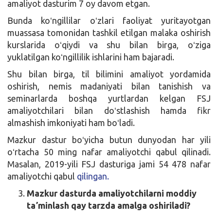
amaliyot dasturim 7 oy davom etgan.
Bunda koʻngillilar oʻzlari faoliyat yuritayotgan
muassasa tomonidan tashkil etilgan malaka oshirish
kurslarida oʻqiydi va shu bilan birga, oʻziga
yuklatilgan koʻngillilik ishlarini ham bajaradi.
Shu bilan birga, til bilimini amaliyot yordamida
oshirish, nemis madaniyati bilan tanishish va
seminarlarda boshqa yurtlardan kelgan FSJ
amaliyotchilari bilan doʻstlashish hamda fikr
almashish imkoniyati ham boʻladi.
Mazkur dastur boʻyicha butun dunyodan har yili
oʻrtacha 50 ming nafar amaliyotchi qabul qilinadi.
Masalan, 2019-yili FSJ dasturiga jami 54 478 nafar
amaliyotchi qabul
qilingan.
Mazkur dasturda amaliyotchilarni moddiy
taʼminlash qay tarzda amalga oshiriladi?