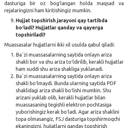
dasturiga bir oz bogʻlangan holda maqsad va
rejalaringizni ham kiritishingiz mumkin.
Hujjat topshirish jarayoni qay tartibda
boʻladi? Hujjatlar qanday va qayerga
topshiriladi?
Muassasalar hujjatlarni ikki xil usulda qabul qiladi:
Baʼzi muassasalarning saytida onlayn ariza
shakli bor va shu ariza toʻldirilib, kerakli hujjatlar
ham xuddi shu ariza shakliga yuklanadi.
Baʼzi muassasalarning saytida onlayn ariza
shakli boʻlmaydi. Bunda ularning saytida PDF
shaklidagi ariza shakli boʻlishi mumkin. Shu
arizani yuklab olib, kerakli hujjatlar bilan
muassasaning tegishli elektron pochtasiga
yuborishingiz kerak boʻladi. Agar ariza shaklini
topa olmasangiz, FSJ dasturiga topshirmoqchi
ekaningizni, hujjatlarni qanday topshirish