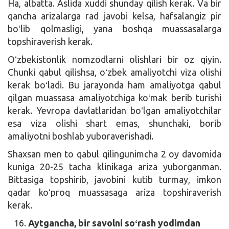
Ha, albatta. Aslida xuddi shunday qilish kerak. Va bir
qancha arizalarga rad javobi kelsa, hafsalangiz pir
boʻlib qolmasligi, yana boshqa muassasalarga
topshiraverish kerak.
Oʻzbekistonlik nomzodlarni olishlari bir oz qiyin.
Chunki qabul qilishsa, oʻzbek amaliyotchi viza olishi
kerak boʻladi. Bu jarayonda ham amaliyotga qabul
qilgan muassasa amaliyotchiga koʻmak berib turishi
kerak. Yevropa davlatlaridan boʻlgan amaliyotchilar
esa viza olishi shart emas, shunchaki, borib
amaliyotni boshlab yuboraverishadi.
Shaxsan men to qabul qilingunimcha 2 oy davomida
kuniga 20-25 tacha klinikaga ariza yuborganman.
Bittasiga topshirib, javobini kutib turmay, imkon
qadar koʻproq muassasaga ariza topshiraverish
kerak.
Aytgancha, bir savolni soʻrash yodimdan