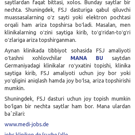
saytlardan faqat bittasi, xolos. Bunday saytlar bir
nechta. Shuningdek, FSJ dasturiga qabul qiluvchi
muassasalarning oʻz sayti yoki elektron pochtasi
orqali ham ariza topshirsa boʻladi. Masalan, men
klinikalarning oʻzini saytiga kirib, toʻgʻridan-toʻgʻri
oʻzlariga ariza topshirganman.
Aynan klinikada tibbiyot sohasida FSJ amaliyoti
oʻtashni xohlovchilar
MANA BU
saytdan
Germaniyadagi klinikalar roʻyxatini topishi, klinika
saytiga kirib, FSJ amaliyoti uchun joy bor yoki
yoʻqligini aniqlash hamda joy boʻlsa, ariza topshirishi
mumkin.
Shuningdek, FSJ dasturi uchun joy topish mumkin
boʻlgan bir nechta saytlar ham bor. Mana ulardan
baʼzilari:
www.medi-jobs.de
jobs.kliniken.de/suche/alle