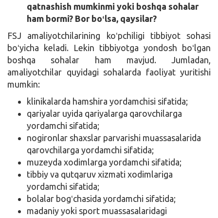
qatnashish mumkinmi yoki boshqa sohalar
ham bormi? Bor boʻlsa, qaysilar?
FSJ amaliyotchilarining koʻpchiligi tibbiyot sohasi
boʻyicha keladi. Lekin tibbiyotga yondosh boʻlgan
boshqa sohalar ham mavjud. Jumladan,
amaliyotchilar quyidagi sohalarda faoliyat yuritishi
mumkin:
klinikalarda hamshira yordamchisi sifatida;
qariyalar uyida qariyalarga qarovchilarga
yordamchi sifatida;
nogironlar shaxslar parvarishi muassasalarida
qarovchilarga yordamchi sifatida;
muzeyda xodimlarga yordamchi sifatida;
tibbiy va qutqaruv xizmati xodimlariga
yordamchi sifatida;
bolalar bogʻchasida yordamchi sifatida;
madaniy yoki sport muassasalaridagi