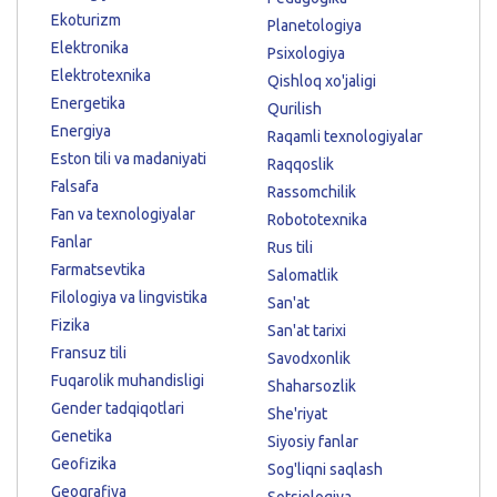
Ekoturizm
Planetologiya
Elektronika
Psixologiya
Elektrotexnika
Qishloq xo'jaligi
Energetika
Qurilish
Energiya
Raqamli texnologiyalar
Eston tili va madaniyati
Raqqoslik
Falsafa
Rassomchilik
Fan va texnologiyalar
Robototexnika
Fanlar
Rus tili
Farmatsevtika
Salomatlik
Filologiya va lingvistika
San'at
Fizika
San'at tarixi
Fransuz tili
Savodxonlik
Fuqarolik muhandisligi
Shaharsozlik
Gender tadqiqotlari
She'riyat
Genetika
Siyosiy fanlar
Geofizika
Sog'liqni saqlash
Geografiya
Sotsiologiya