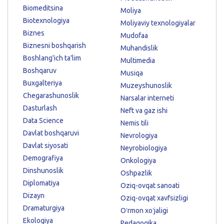
Biomeditsina
Moliya
Biotexnologiya
Moliyaviy texnologiyalar
Biznes
Mudofaa
Biznesni boshqarish
Muhandislik
Boshlang'ich ta'lim
Multimedia
Boshqaruv
Musiqa
Buxgalteriya
Muzeyshunoslik
Chegarashunoslik
Narsalar interneti
Dasturlash
Neft va gaz ishi
Data Science
Nemis tili
Davlat boshqaruvi
Nevrologiya
Davlat siyosati
Neyrobiologiya
Demografiya
Onkologiya
Dinshunoslik
Oshpazlik
Diplomatiya
Oziq-ovqat sanoati
Dizayn
Oziq-ovqat xavfsizligi
Dramaturgiya
Oʻrmon xoʻjaligi
Ekologiya
Pedagogika