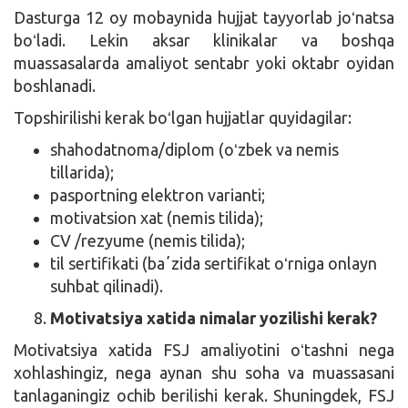
Dasturga 12 oy mobaynida hujjat tayyorlab joʻnatsa
boʻladi. Lekin aksar klinikalar va boshqa
muassasalarda amaliyot sentabr yoki oktabr oyidan
boshlanadi.
Topshirilishi kerak boʻlgan hujjatlar quyidagilar:
shahodatnoma/diplom (oʻzbek va nemis
tillarida);
pasportning elektron varianti;
motivatsion xat (nemis tilida);
CV /rezyume (nemis tilida);
til sertifikati (baʼzida sertifikat oʻrniga onlayn
suhbat qilinadi).
Motivatsiya xatida nimalar yozilishi kerak?
Motivatsiya xatida FSJ amaliyotini oʻtashni nega
xohlashingiz, nega aynan shu soha va muassasani
tanlaganingiz ochib berilishi kerak. Shuningdek, FSJ