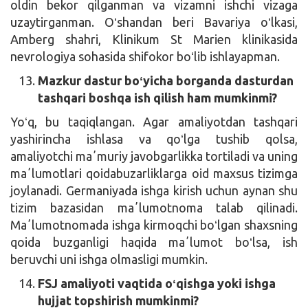
oldin bekor qilganman va vizamni ishchi vizaga
uzaytirganman. Oʻshandan beri Bavariya oʻlkasi,
Amberg shahri, Klinikum St Marien klinikasida
nevrologiya sohasida shifokor boʻlib ishlayapman.
Mazkur dastur boʻyicha borganda dasturdan
tashqari boshqa ish qilish ham mumkinmi?
Yoʻq, bu taqiqlangan. Agar amaliyotdan tashqari
yashirincha ishlasa va qoʻlga tushib qolsa,
amaliyotchi maʼmuriy javobgarlikka tortiladi va uning
maʼlumotlari qoidabuzarliklarga oid maxsus tizimga
joylanadi. Germaniyada ishga kirish uchun aynan shu
tizim bazasidan maʼlumotnoma talab qilinadi.
Maʼlumotnomada ishga kirmoqchi boʻlgan shaxsning
qoida buzganligi haqida maʼlumot boʻlsa, ish
beruvchi uni ishga olmasligi mumkin.
FSJ amaliyoti vaqtida oʻqishga yoki ishga
hujjat topshirish mumkinmi?