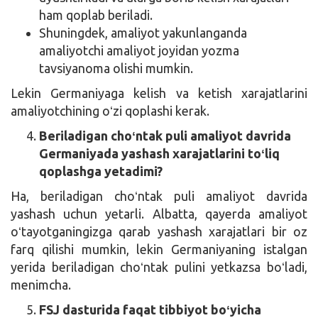
ham qoplab beriladi.
Shuningdek, amaliyot yakunlanganda
amaliyotchi amaliyot joyidan yozma
tavsiyanoma olishi mumkin.
Lekin Germaniyaga kelish va ketish xarajatlarini
amaliyotchining oʻzi qoplashi kerak.
Beriladigan choʻntak puli amaliyot davrida
Germaniyada yashash xarajatlarini toʻliq
qoplashga yetadimi?
Ha, beriladigan choʻntak puli amaliyot davrida
yashash uchun yetarli. Albatta, qayerda amaliyot
oʻtayotganingizga qarab yashash xarajatlari bir oz
farq qilishi mumkin, lekin Germaniyaning istalgan
yerida beriladigan choʻntak pulini yetkazsa boʻladi,
menimcha.
FSJ dasturida faqat tibbiyot boʻyicha