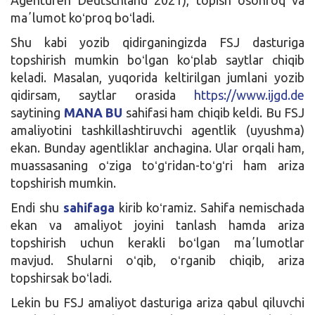
maʼlumot koʻproq boʻladi.
Shu kabi yozib qidirganingizda FSJ dasturiga
topshirish mumkin boʻlgan koʻplab saytlar chiqib
keladi. Masalan, yuqorida keltirilgan jumlani yozib
qidirsam, saytlar orasida
https://www.ijgd.de
saytining
MANA BU
sahifasi ham chiqib keldi. Bu FSJ
amaliyotini tashkillashtiruvchi agentlik (uyushma)
ekan. Bunday agentliklar anchagina. Ular orqali ham,
muassasaning oʻziga toʻgʻridan-toʻgʻri ham ariza
topshirish mumkin.
Endi shu
sahifaga
kirib koʻramiz. Sahifa nemischada
ekan va amaliyot joyini tanlash hamda ariza
topshirish uchun kerakli boʻlgan maʼlumotlar
mavjud. Shularni oʻqib, oʻrganib chiqib, ariza
topshirsak boʻladi.
Lekin bu FSJ amaliyot dasturiga ariza qabul qiluvchi