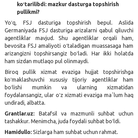
koʻtarilibdi: mazkur dasturga topshirish
pullikmi?
Yoʻq, FSJ dasturiga topshirish bepul. Aslida
Germaniyada FSJ dasturiga arizalarni qabul qiluvchi
agentliklar mavjud. Shu agentliklar orqali ham,
bevosita FSJ amaliyoti oʻtaladigan muassasaga ham
arizangizni topshirsangiz boʻladi. Har ikki holatda
ham sizdan mutlaqo pul olinmaydi.
Biroq pullik xizmat evaziga hujjat topshirishga
koʻmaklashuvchi xususiy tijoriy agentliklar ham
boʻlishi mumkin va ularning xizmatidan
foydalansangiz, ular oʻz xizmati evaziga maʼlum haq
undiradi, albatta.
Grantlar.uz:
Batafsil va mazmunli suhbat uchun
tashakkur. Menimcha, juda foydali suhbat boʻldi.
Hamidullo:
Sizlarga ham suhbat uchun rahmat.