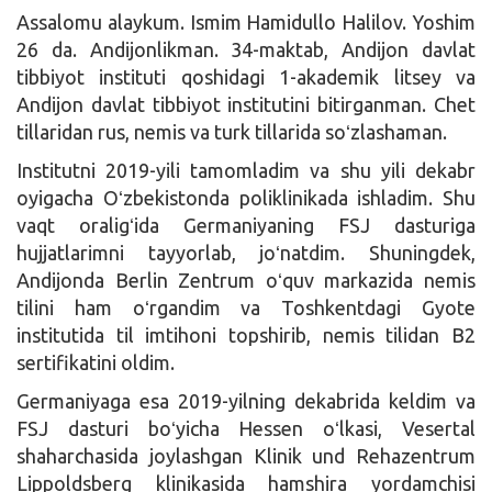
Assalomu alaykum. Ismim Hamidullo Halilov. Yoshim
26 da. Andijonlikman. 34-maktab, Andijon davlat
tibbiyot instituti qoshidagi 1-akademik litsey va
Andijon davlat tibbiyot institutini bitirganman. Chet
tillaridan rus, nemis va turk tillarida soʻzlashaman.
Institutni 2019-yili tamomladim va shu yili dekabr
oyigacha Oʻzbekistonda poliklinikada ishladim. Shu
vaqt oraligʻida Germaniyaning FSJ dasturiga
hujjatlarimni tayyorlab, joʻnatdim. Shuningdek,
Andijonda Berlin Zentrum oʻquv markazida nemis
tilini ham oʻrgandim va Toshkentdagi Gyote
institutida til imtihoni topshirib, nemis tilidan B2
sertifikatini oldim.
Germaniyaga esa 2019-yilning dekabrida keldim va
FSJ dasturi boʻyicha Hessen oʻlkasi, Vesertal
shaharchasida joylashgan Klinik und Rehazentrum
Lippoldsberg klinikasida hamshira yordamchisi