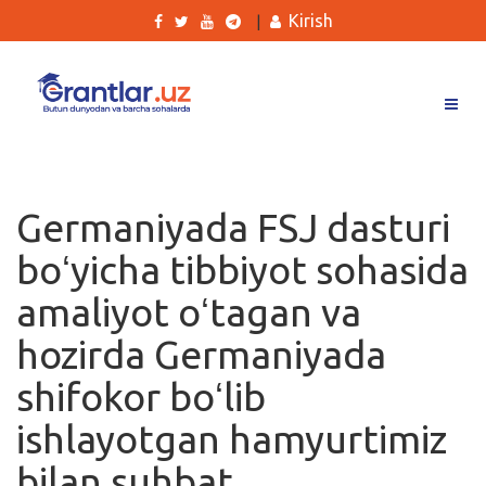
Kirish
|
Grantlar
Tanlovlar
Germaniyada FSJ dasturi
Ishlar
boʻyicha tibbiyot sohasida
Kurslar
amaliyot oʻtagan va
Blog
hozirda Germaniyada
Yana
shifokor boʻlib
ishlayotgan hamyurtimiz
bilan suhbat
Qidirish