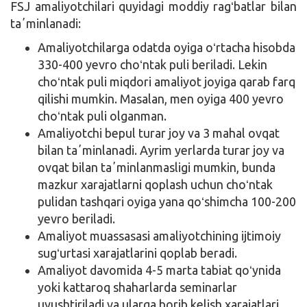
FSJ amaliyotchilari quyidagi moddiy ragʻbatlar bilan
taʼminlanadi:
Amaliyotchilarga odatda oyiga oʻrtacha hisobda
330-400 yevro choʻntak puli beriladi. Lekin
choʻntak puli miqdori amaliyot joyiga qarab farq
qilishi mumkin. Masalan, men oyiga 400 yevro
choʻntak puli olganman.
Amaliyotchi bepul turar joy va 3 mahal ovqat
bilan taʼminlanadi. Ayrim yerlarda turar joy va
ovqat bilan taʼminlanmasligi mumkin, bunda
mazkur xarajatlarni qoplash uchun choʻntak
pulidan tashqari oyiga yana qoʻshimcha 100-200
yevro beriladi.
Amaliyot muassasasi amaliyotchining ijtimoiy
sugʻurtasi xarajatlarini qoplab beradi.
Amaliyot davomida 4-5 marta tabiat qoʻynida
yoki kattaroq shaharlarda seminarlar
uyushtiriladi va ularga borib kelish xarajatlari