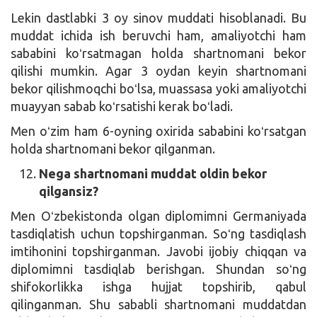
Lekin dastlabki 3 oy sinov muddati hisoblanadi. Bu
muddat ichida ish beruvchi ham, amaliyotchi ham
sababini koʻrsatmagan holda shartnomani bekor
qilishi mumkin. Agar 3 oydan keyin shartnomani
bekor qilishmoqchi boʻlsa, muassasa yoki amaliyotchi
muayyan sabab koʻrsatishi kerak boʻladi.
Men oʻzim ham 6-oyning oxirida sababini koʻrsatgan
holda shartnomani bekor qilganman.
Nega shartnomani muddat oldin bekor
qilgansiz?
Men Oʻzbekistonda olgan diplomimni Germaniyada
tasdiqlatish uchun topshirganman. Soʻng tasdiqlash
imtihonini topshirganman. Javobi ijobiy chiqqan va
diplomimni tasdiqlab berishgan. Shundan soʻng
shifokorlikka ishga hujjat topshirib, qabul
qilinganman. Shu sababli shartnomani muddatdan