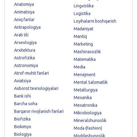
Anatomiya
Lingvistika
Animatsiya
Logistika
Aniq fanlar
Loyihalarni boshqarish
Antrapologiya
Madaniyat
Arab tili
Mantiq
Arxeologiya
Marketing
Arxitektura
Mashinasozlik
Astrofizika
Matematika
Astronomiya
Media
Atrof-muhit fanlari
Menejment
Aviatsiya
Mental Salomatlik
Axborot texnologiyalari
Metallurgiya
Bank ishi
Mexanika
Barcha soha
Mexatronika
Barqaror rivojlanish fanlari
Mikrobiologiya
Biofizika
Mineralshunoslik
Biokimyo
Moda (Fashion)
Biologiya
Moddashunoslik