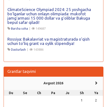
ClimateScience Olympiad 2024: 25 yoshgacha
boʻlganlar uchun onlayn olimpiada: mukofot
jamgʻarmasi 15 000 dollar va gʻoliblar Bakuga
bepul safar qiladi!
Barcha soha
|
149687
Rossiya: Bakalavriat va magistraturada o’qish
uchun to’liq grant va oylik stipendiya!
Dasturlash
|
143886
Grantlar taqvimi
Avgust 2026
Du
Se
Ch
Pa
Ju
Sh
Ya
1
2