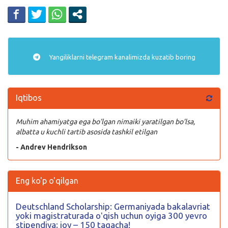
Yangiliklarni
telegram
kanalimizda kuzatib boring
Iqtibos
Muhim ahamiyatga ega bo’lgan nimaiki yaratilgan bo’lsa,
albatta u kuchli tartib asosida tashkil etilgan
- Andrev Hendrikson
Eng ko'p o'qilgan
Deutschland Scholarship: Germaniyada bakalavriat
yoki magistraturada oʻqish uchun oyiga 300 yevro
stipendiya; joy – 150 tagacha!