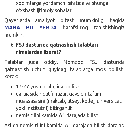
xodimlarga yordamchi sifatida va shunga
oʻxshash ijtimoiy sohalar.
Qayerlarda amaliyot oʻtash mumkinligi haqida
MANA BU YERDA
batafsilroq tanishishingiz
mumkin.
FSJ dasturida qatnashish talablari
nimalardan iborat?
Talablar juda oddiy. Nomzod FSJ dasturida
qatnashish uchun quyidagi talablarga mos boʻlishi
kerak:
17-27 yosh oraligʻida boʻlish;
darajasidan qatʼi nazar, qaysidir taʼlim
muassasasini (maktab, litsey, kollej, universitet
yoki institutni) bitirganlik;
nemis tilini kamida A1 darajada bilish.
Aslida nemis tilini kamida A1 darajada bilish darajasi