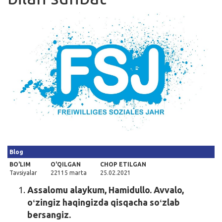
Kirish
Blog
BO'LIM
O'QILGAN
CHOP ETILGAN
Tavsiyalar
22115 marta
25.02.2021
Assalomu alaykum, Hamidullo. Avvalo,
oʻzingiz haqingizda qisqacha soʻzlab
bersangiz.