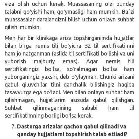
viza olish uchun kerak. Muassasaning oʻzi bunday
talabni qoʻyishi ham, qoʻymasligi ham mumkin. Baʼzi
muassasalar darajangizni bilish uchun onlayn suhbat
qilishi mumkin.
Men har bir klinikaga ariza topshirganimda hujjatlar
bilan birga nemis tili boʻyicha B2 til sertifikatimni
ham joʻnatganman (aslida til sertifikati boʻlishi va uni
yuborish majburiy emas). Agar nemis tili
sertifikatingiz boʻlsa, soʻralmagan boʻlsa ham
yuborganingiz yaxshi, deb oʻylayman. Chunki arizani
qabul qiluvchilar tilni qanchalik bilishingiz haqida
tasavvurga ega boʻladi. Men bilan onlayn suhbat ham
qilishmagan, hujjatlarim asosida qabul qilishgan.
Suhbat qilinmaganining sababi ham til
sertifikatimning borligi boʻlsa kerak.
Dasturga arizalar qachon qabul qilinadi va
qanday hujjatlarni topshirish talab etiladi?