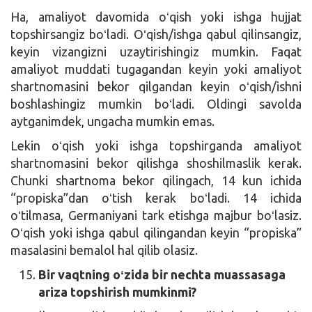
Ha, amaliyot davomida oʻqish yoki ishga hujjat
topshirsangiz boʻladi. Oʻqish/ishga qabul qilinsangiz,
keyin vizangizni uzaytirishingiz mumkin. Faqat
amaliyot muddati tugagandan keyin yoki amaliyot
shartnomasini bekor qilgandan keyin oʻqish/ishni
boshlashingiz mumkin boʻladi. Oldingi savolda
aytganimdek, ungacha mumkin emas.
Lekin oʻqish yoki ishga topshirganda amaliyot
shartnomasini bekor qilishga shoshilmaslik kerak.
Chunki shartnoma bekor qilingach, 14 kun ichida
“propiska”dan oʻtish kerak boʻladi. 14 ichida
oʻtilmasa, Germaniyani tark etishga majbur boʻlasiz.
Oʻqish yoki ishga qabul qilingandan keyin “propiska”
masalasini bemalol hal qilib olasiz.
Bir vaqtning oʻzida bir nechta muassasaga
ariza topshirish mumkinmi?