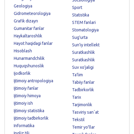
Geologiya
Sport
Gidrometeorologiya
Statistika
Grafik dizayn
STEM fanlari
Gumanitar fanlar
Stomatologiya
Haykaltaroshlik
Sug'urta
Hayot haqidagi fanlar
Sun'iy intellekt
Hisoblash
Suratkashlik
Hunarmandchilik
Suratkashlik
Huquqshunoslik
Suv xo'jaligi
Ijodkorlik
Ta'lim
Ijtimoiy antropologiya
Tabiiy fanlar
Ijtimoiy fanlar
Tadbirkorlik
Ijtimoiy himoya
Tarix
Ijtimoiy ish
Tarjimonlik
Ijtimoiy statistika
Tasviriy sanʼat
Ijtimoiy tadbirkorlik
Tekstil
Informatika
Temir yo'llar
Ingliz tili