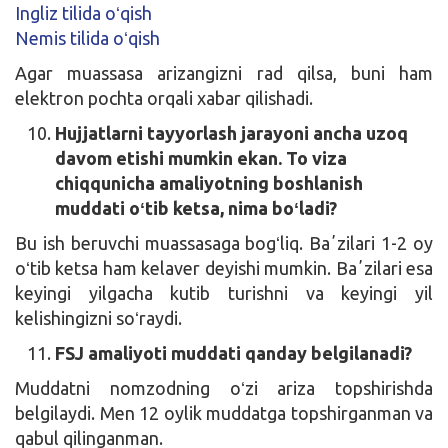
Ingliz tilida oʻqish
Nemis tilida oʻqish
Agar muassasa arizangizni rad qilsa, buni ham
elektron pochta orqali xabar qilishadi.
Hujjatlarni tayyorlash jarayoni ancha uzoq
davom etishi mumkin ekan. To viza
chiqqunicha amaliyotning boshlanish
muddati oʻtib ketsa, nima boʻladi?
Bu ish beruvchi muassasaga bogʻliq. Baʼzilari 1-2 oy
oʻtib ketsa ham kelaver deyishi mumkin. Baʼzilari esa
keyingi yilgacha kutib turishni va keyingi yil
kelishingizni soʻraydi.
FSJ amaliyoti muddati qanday belgilanadi?
Muddatni nomzodning oʻzi ariza topshirishda
belgilaydi. Men 12 oylik muddatga topshirganman va
qabul qilinganman.