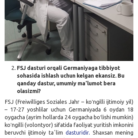
FSJ dasturi orqali Germaniyaga tibbiyot
sohasida ishlash uchun kelgan ekansiz. Bu
qanday dastur, umumiy maʼlumot bera
olasizmi?
FSJ (Freiwilliges Soziales Jahr – koʻngilli ijtimoiy yil)
– 17-27 yoshlilar uchun Germaniyada 6 oydan 18
oygacha (ayrim hollarda 24 oygacha boʻlishi mumkin)
koʻngilli (volontyor) sifatida faoliyat yuritish imkonini
beruvchi ijtimoiy taʼlim
dasturidir.
Shaxsan mening