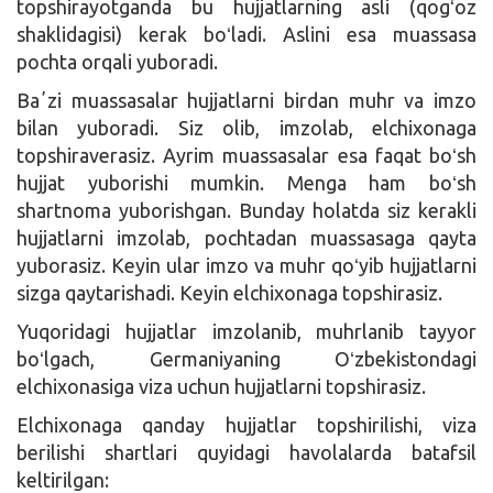
topshirayotganda bu hujjatlarning asli (qogʻoz
shaklidagisi) kerak boʻladi. Aslini esa muassasa
pochta orqali yuboradi.
Baʼzi muassasalar hujjatlarni birdan muhr va imzo
bilan yuboradi. Siz olib, imzolab, elchixonaga
topshiraverasiz. Ayrim muassasalar esa faqat boʻsh
hujjat yuborishi mumkin. Menga ham boʻsh
shartnoma yuborishgan. Bunday holatda siz kerakli
hujjatlarni imzolab, pochtadan muassasaga qayta
yuborasiz. Keyin ular imzo va muhr qoʻyib hujjatlarni
sizga qaytarishadi. Keyin elchixonaga topshirasiz.
Yuqoridagi hujjatlar imzolanib, muhrlanib tayyor
boʻlgach, Germaniyaning Oʻzbekistondagi
elchixonasiga viza uchun hujjatlarni topshirasiz.
Elchixonaga qanday hujjatlar topshirilishi, viza
berilishi shartlari quyidagi havolalarda batafsil
keltirilgan: