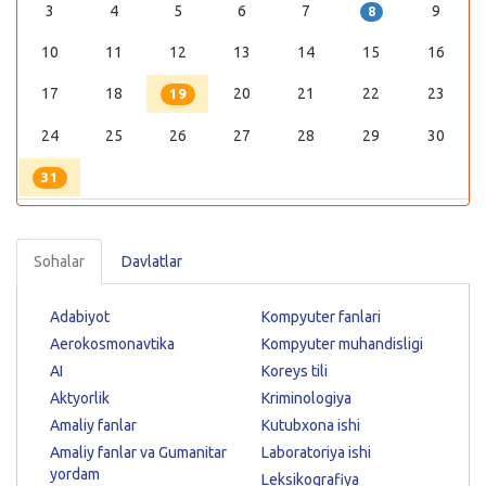
3
4
5
6
7
9
8
10
11
12
13
14
15
16
17
18
20
21
22
23
19
24
25
26
27
28
29
30
31
Sohalar
Davlatlar
Adabiyot
Kompyuter fanlari
Aerokosmonavtika
Kompyuter muhandisligi
AI
Koreys tili
Aktyorlik
Kriminologiya
Amaliy fanlar
Kutubxona ishi
Amaliy fanlar va Gumanitar
Laboratoriya ishi
yordam
Leksikografiya