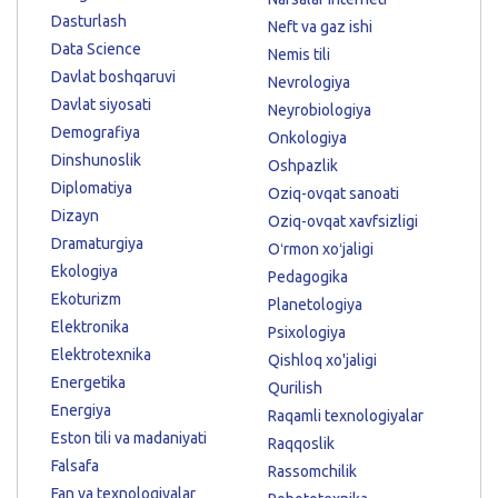
Dasturlash
Neft va gaz ishi
Data Science
Nemis tili
Davlat boshqaruvi
Nevrologiya
Davlat siyosati
Neyrobiologiya
Demografiya
Onkologiya
Dinshunoslik
Oshpazlik
Diplomatiya
Oziq-ovqat sanoati
Dizayn
Oziq-ovqat xavfsizligi
Dramaturgiya
Oʻrmon xoʻjaligi
Ekologiya
Pedagogika
Ekoturizm
Planetologiya
Elektronika
Psixologiya
Elektrotexnika
Qishloq xo'jaligi
Energetika
Qurilish
Energiya
Raqamli texnologiyalar
Eston tili va madaniyati
Raqqoslik
Falsafa
Rassomchilik
Fan va texnologiyalar