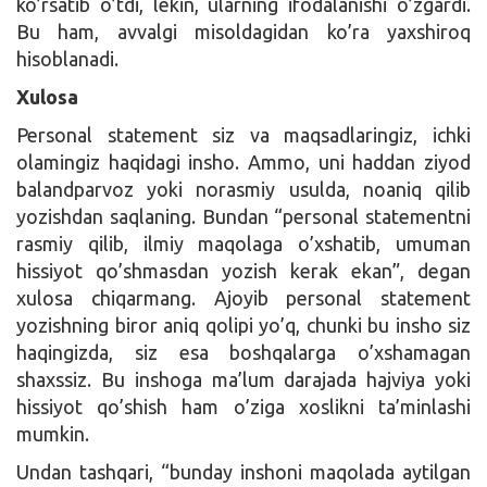
ko’rsatib o’tdi, lekin, ularning ifodalanishi o’zgardi.
Bu ham, avvalgi misoldagidan ko’ra yaxshiroq
hisoblanadi.
Xulosa
Personal statement siz va maqsadlaringiz, ichki
olamingiz haqidagi insho. Ammo, uni haddan ziyod
balandparvoz yoki norasmiy usulda, noaniq qilib
yozishdan saqlaning. Bundan “personal statementni
rasmiy qilib, ilmiy maqolaga o’xshatib, umuman
hissiyot qo’shmasdan yozish kerak ekan”, degan
xulosa chiqarmang. Ajoyib personal statement
yozishning biror aniq qolipi yo’q, chunki bu insho siz
haqingizda, siz esa boshqalarga o’xshamagan
shaxssiz. Bu inshoga ma’lum darajada hajviya yoki
hissiyot qo’shish ham o’ziga xoslikni ta’minlashi
mumkin.
Undan tashqari, “bunday inshoni maqolada aytilgan