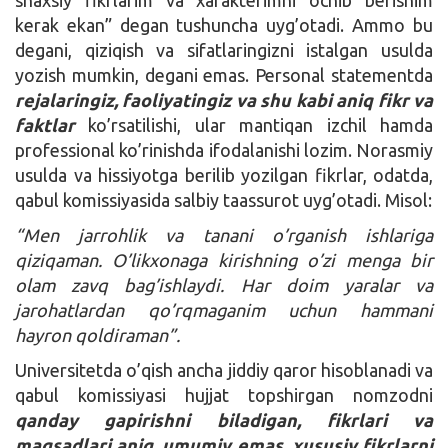
kerak ekan” degan tushuncha uyg’otadi. Ammo bu
degani, qiziqish va sifatlaringizni istalgan usulda
yozish mumkin, degani emas. Personal statementda
rejalaringiz, faoliyatingiz va shu kabi aniq fikr va
faktlar
ko’rsatilishi, ular mantiqan izchil hamda
professional ko’rinishda ifodalanishi lozim. Norasmiy
usulda va hissiyotga berilib yozilgan fikrlar, odatda,
qabul komissiyasida salbiy taassurot uyg’otadi. Misol:
“Men jarrohlik va tanani o’rganish ishlariga
qiziqaman. O’likxonaga kirishning o’zi menga bir
olam zavq bag’ishlaydi. Har doim yaralar va
jarohatlardan qo’rqmaganim uchun hammani
hayron qoldiraman”.
Universitetda o’qish ancha jiddiy qaror hisoblanadi va
qabul komissiyasi hujjat topshirgan nomzodni
qanday gapirishni biladigan, fikrlari va
maqsadlari aniq, umumiy emas, xususiy fikrlarni