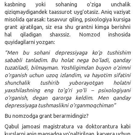
kasbning yoki sohaning o’ziga unchalik
qiziqmaydigandek taassurot uyg’otasiz. Aniq vaziyat
misolida qarasak: tasavvur qiling, psixologiya kursiga
grant ajratilgan, siz esa shu grantni kimga berishni
hal qiladigan shaxssiz. Nomzod inshosida
quyidagilarni yozgan:
“Men bu sohani depressiyaga ko’p tushishim
sababli tanladim. Bu holat nega bo’ladi, qanday
tuzatiladi, bilmayman. Yoshligimdan buyon o’zimni
o’rganish uchun uzoq izlandim, va hayotim sifatini
shunchalik tushirib yuborayotgan holatni
yaxshilashning eng to’g’ri yo’li – psixologiyani
o’rganish, degan qarorga keldim. Men qanday
depressiyaga tushmaslikni o’rganmoqchiman”
Bu nomzodga grant berarmidingiz?
Qabul jamoasi magistratura va doktorantura kabi
kurslarni aniq maqsadga yo’naltirilgan, karyera uchun