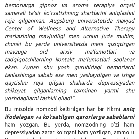
bemorlarga gipnoz va aroma terapiya orqali
samarali ta’sir ko’rsatishning shartlarini aniqlashni
reja qilganman. Augsburg universitetida mavjud
Center of Wellness and Alternative Therapy
markazining mavjudligi men uchun juda muhim,
chunki bu yerda universitetda meni qiziqtirgan
mavzuga oid arxiv ma’lumotlari va
tadqiqotchilarning kontakt ma’lumotlari saqlanar
ekan. Aynan shu yosh guruhidagi bemorlarni
tanlashimga sabab esa men yashaydigan va ishga
qaytishni reja qilgan shaharda depressiyadan
shikoyat qilganlarning taxminan yarmi shu
yoshdagilarni tashkil qiladi”.
Bu misolda nomzod keltirilgan har bir fikrni
aniq
ifodalagan
va
ko’rsatilgan qarorlarga sabablarni
ham yozgan. Bu yerda, nomzodning o’zi ham
depressiyadan zarar ko’rgani ham yozilgan, ammo u