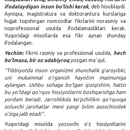
ifodalaydigan inson bo’lishi kerak
, deb hisoblaydi.
Ayniqsa, magistratura va doktorantura kurslariga
hujjat topshirgan nomzodlar fikrlarini norasmiy va
noprofessional usulda ifodalamasliklari kerak.
Yuqoridagi misollarda esa fikr aynan shunday
ifodalangan.
Yechim:
fikrni rasmiy va professional usulda,
hech
bo’lmasa, bir oz adabiyroq
yozgan maʼqul.
“Tibbiyotda inson organizmi shunchalik g’aroyibki,
uni mukammal o’rganish hayotim mazmuniga
aylangan. Ushbu sohaga bo’lgan qiziqishim, hatto
bu yo’ldagi qo’rquv hissiyotlarini boshqarishga ham
yordam beradi. Jarrohlikda ko’pchilikni qo’rquvga
soluvchi jarohatlar meni yangi bilim asoschisidek
o’ziga jalb etadi”.
Yuqoridagi misolda yozuvchi o’z hissiyotlarini