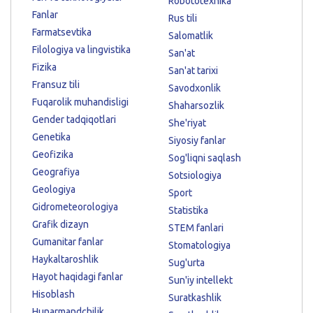
Robototexnika
Fanlar
Rus tili
Farmatsevtika
Salomatlik
Filologiya va lingvistika
San'at
Fizika
San'at tarixi
Fransuz tili
Savodxonlik
Fuqarolik muhandisligi
Shaharsozlik
Gender tadqiqotlari
She'riyat
Genetika
Siyosiy fanlar
Geofizika
Sog'liqni saqlash
Geografiya
Sotsiologiya
Geologiya
Sport
Gidrometeorologiya
Statistika
Grafik dizayn
STEM fanlari
Gumanitar fanlar
Stomatologiya
Haykaltaroshlik
Sug'urta
Hayot haqidagi fanlar
Sun'iy intellekt
Hisoblash
Suratkashlik
Hunarmandchilik