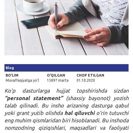
Kirish
Blog
BO'LIM
O'QILGAN
CHOP ETILGAN
Muvaffaqiyatga yo'l
15897 marta
01.10.2020
Ko’p dasturlarga hujjat topshirishda sizdan
“personal statement”
(shaxsiy bayonot) yozish
talab qilinadi. Bu insho arizaning dasturga qabul
yoki grant yutib olishda
hal qiluvchi
o’rin tutuvchi
eng muhim qismlaridan biri hisoblanadi. Bu inshoda
nomzodning qiziqishlari, maqsadlari va faoliyati