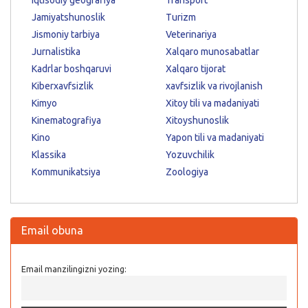
Jamiyatshunoslik
Turizm
Jismoniy tarbiya
Veterinariya
Jurnalistika
Xalqaro munosabatlar
Kadrlar boshqaruvi
Xalqaro tijorat
Kiberxavfsizlik
xavfsizlik va rivojlanish
Kimyo
Xitoy tili va madaniyati
Kinematografiya
Xitoyshunoslik
Kino
Yapon tili va madaniyati
Klassika
Yozuvchilik
Kommunikatsiya
Zoologiya
Email obuna
Email manzilingizni yozing: