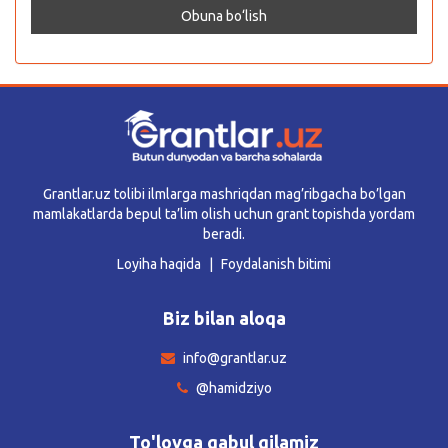
Grantlar.uz tolibi ilmlarga mashriqdan mag’ribgacha bo’lgan
mamlakatlarda bepul ta’lim olish uchun grant topishda yordam
beradi.
Loyiha haqida
Foydalanish bitimi
Biz bilan aloqa
info@grantlar.uz
@hamidziyo
To'lovga qabul qilamiz