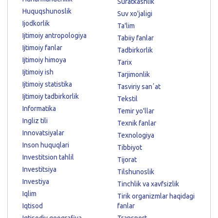
Suratkashlik
Huquqshunoslik
Suv xo'jaligi
Ijodkorlik
Ta'lim
Ijtimoiy antropologiya
Tabiiy fanlar
Ijtimoiy fanlar
Tadbirkorlik
Ijtimoiy himoya
Tarix
Ijtimoiy ish
Tarjimonlik
Ijtimoiy statistika
Tasviriy sanʼat
Ijtimoiy tadbirkorlik
Tekstil
Informatika
Temir yo'llar
Ingliz tili
Texnik fanlar
Innovatsiyalar
Texnologiya
Inson huquqlari
Tibbiyot
Investitsion tahlil
Tijorat
Investitsiya
Tilshunoslik
Investiya
Tinchlik va xavfsizlik
Iqlim
Tirik organizmlar haqidagi
Iqtisod
fanlar
Iqtisodiy geografiya
Transport