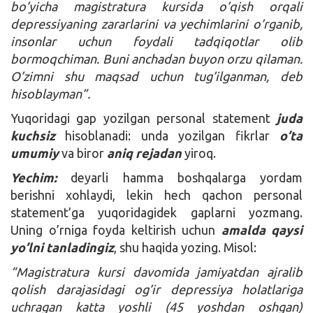
bo’yicha magistratura kursida o’qish orqali
depressiyaning zararlarini va yechimlarini o’rganib,
insonlar uchun foydali tadqiqotlar olib
bormoqchiman. Buni anchadan buyon orzu qilaman.
O’zimni shu maqsad uchun tug’ilganman, deb
hisoblayman”.
Yuqoridagi gap yozilgan personal statement
juda
kuchsiz
hisoblanadi: unda yozilgan fikrlar
o’ta
umumiy
va biror
aniq rejadan
yiroq.
Yechim:
deyarli hamma boshqalarga yordam
berishni xohlaydi, lekin hech qachon personal
statement’ga yuqoridagidek gaplarni yozmang.
Uning o’rniga foyda keltirish uchun
amalda qaysi
yo’lni tanladingiz
, shu haqida yozing. Misol:
“Magistratura kursi davomida jamiyatdan ajralib
qolish darajasidagi og’ir depressiya holatlariga
uchragan katta yoshli (45 yoshdan oshgan)