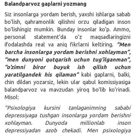
Balandparvoz gaplarni yozmang
Siz insonlarga yordam berish, yaxshi ishlarga sabab
bo’lish, qahramonlik qilishni orzu qiladigan inson
bo’lishingiz mumkin. Bunday insonlar ko’p. Ammo,
personal statement’da o’z maqsadlaringizni
ifodalashda real va aniq fikrlarni keltiring.
“Men
barcha insonlarga yordam berishni xohlayman”,
“men dunyoni qutqarish uchun tug’ilganman”,
“o’zimni biror buyuk ish qilish uchun
yaratilgandek his qilaman”
kabi gaplarni, balki,
chin dildan yozarsiz, lekin ular qabul komissiyasiga
balandparvoz va mavzudan yiroq bo’lib ko’rinadi.
Misol:
“Psixologiya kursini tanlaganimning sababi
depressiyaga tushgan insonlarga yordam berishni
xohlayman. Dunyoda millionlab inson
depressiyadan azob chekadi. Men psixologiya