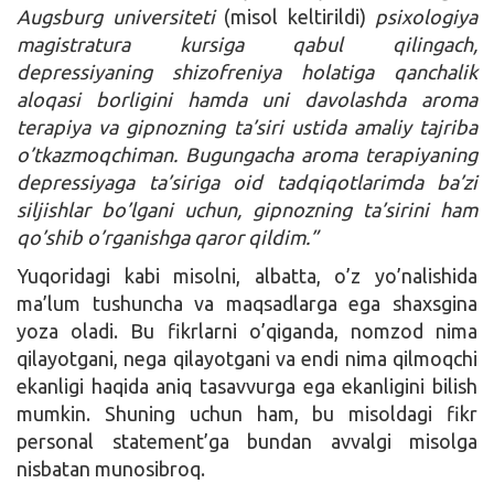
Augsburg universiteti
(misol keltirildi)
psixologiya
magistratura kursiga qabul qilingach,
depressiyaning shizofreniya holatiga qanchalik
aloqasi borligini hamda uni davolashda aroma
terapiya va gipnozning ta’siri ustida amaliy tajriba
o’tkazmoqchiman. Bugungacha aroma terapiyaning
depressiyaga ta’siriga oid tadqiqotlarimda ba’zi
siljishlar bo’lgani uchun, gipnozning ta’sirini ham
qo’shib o’rganishga qaror qildim.”
Yuqoridagi kabi misolni, albatta, o’z yo’nalishida
ma’lum tushuncha va maqsadlarga ega shaxsgina
yoza oladi. Bu fikrlarni o’qiganda, nomzod nima
qilayotgani, nega qilayotgani va endi nima qilmoqchi
ekanligi haqida aniq tasavvurga ega ekanligini bilish
mumkin. Shuning uchun ham, bu misoldagi fikr
personal statement’ga bundan avvalgi misolga
nisbatan munosibroq.