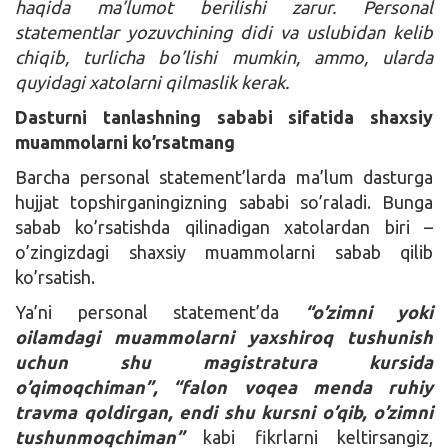
haqida ma’lumot berilishi zarur. Personal
statementlar yozuvchining didi va uslubidan kelib
chiqib, turlicha bo’lishi mumkin, ammo, ularda
quyidagi xatolarni qilmaslik kerak.
Dasturni tanlashning sababi sifatida shaxsiy
muammolarni ko’rsatmang
Barcha personal statement’larda ma’lum dasturga
hujjat topshirganingizning sababi so’raladi. Bunga
sabab ko’rsatishda qilinadigan xatolardan biri –
o’zingizdagi shaxsiy muammolarni sabab qilib
ko’rsatish.
Ya’ni personal statement’da
“o’zimni yoki
oilamdagi muammolarni yaxshiroq tushunish
uchun shu magistratura kursida
o’qimoqchiman”, “falon voqea menda ruhiy
travma qoldirgan, endi shu kursni o’qib, o’zimni
tushunmoqchiman”
kabi fikrlarni keltirsangiz,