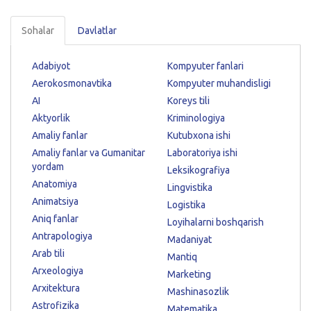
Sohalar
Davlatlar
Adabiyot
Kompyuter fanlari
Aerokosmonavtika
Kompyuter muhandisligi
AI
Koreys tili
Aktyorlik
Kriminologiya
Amaliy fanlar
Kutubxona ishi
Amaliy fanlar va Gumanitar
Laboratoriya ishi
yordam
Leksikografiya
Anatomiya
Lingvistika
Animatsiya
Logistika
Aniq fanlar
Loyihalarni boshqarish
Antrapologiya
Madaniyat
Arab tili
Mantiq
Arxeologiya
Marketing
Arxitektura
Mashinasozlik
Astrofizika
Matematika