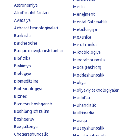
Astronomiya
Media
Atrof-muhit fanlari
Menejment
Aviatsiya
Mental Salomatlik
Axborot texnologiyalari
Metallurgiya
Bank ishi
Mexanika
Barcha soha
Mexatronika
Barqaror rivojlanish fanlari
Mikrobiologiya
Biofizika
Mineralshunoslik
Biokimyo
Moda (Fashion)
Biologiya
Moddashunoslik
Biomeditsina
Moliya
Biotexnologiya
Moliyaviy texnologiyalar
Biznes
Mudofaa
Biznesni boshqarish
Muhandislik
Boshlang'ich ta'lim
Multimedia
Boshqaruv
Musiqa
Buxgalteriya
Muzeyshunoslik
Chegarashunoslik
Narsalar interneti