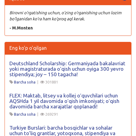
Birovni o‘rgatishing uchun, o‘zing o‘rganishing uchun lozim
bo‘lganidan ko‘ra ham ko‘proq aql kerak.
- M.Monten
Eng ko'p o'qilgan
Deutschland Scholarship: Germaniyada bakalavriat
yoki magistraturada oʻqish uchun oyiga 300 yevro
stipendiya; joy – 150 tagacha!
Barcha soha
|
301881
FLEX: Maktab, litsey va kollej oʻquvchilari uchun
AQSHda 1 yil davomida oʻqish imkoniyati; oʻqish
davomida barcha xarajatlar qoplanadi!
Barcha soha
|
269291
Turkiye Burslari: barcha bosqichlar va sohalar
uchun to’liq grantlar, yotoqxona, stipendiya va