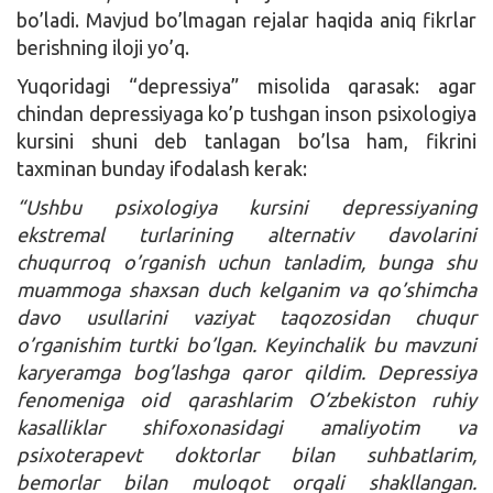
bo’ladi. Mavjud bo’lmagan rejalar haqida aniq fikrlar
berishning iloji yo’q.
Yuqoridagi “depressiya” misolida qarasak: agar
chindan depressiyaga ko’p tushgan inson psixologiya
kursini shuni deb tanlagan bo’lsa ham, fikrini
taxminan bunday ifodalash kerak:
“
Ushbu
psixologiya kursini depressiyaning
ekstremal turlarining alternativ davolarini
chuqurroq o’rganish uchun tanladim, bunga shu
muammoga shaxsan duch kelganim va qo’shimcha
davo usullarini vaziyat taqozosidan chuqur
o’rganishim turtki bo’lgan. Keyinchalik bu mavzuni
karyeramga bog’lashga qaror qildim. Depressiya
fenomeniga oid qarashlarim O’zbekiston ruhiy
kasalliklar shifoxonasidagi amaliyotim va
psixoterapevt doktorlar bilan suhbatlarim,
bemorlar bilan muloqot orqali shakllangan.