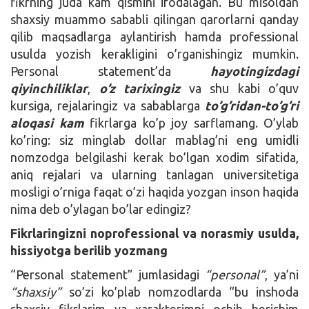
fikrning juda kam qismini ifodalagan. Bu misoldan
shaxsiy muammo sababli qilingan qarorlarni qanday
qilib maqsadlarga aylantirish hamda professional
usulda yozish kerakligini o’rganishingiz mumkin.
Personal statement’da
hayotingizdagi
qiyinchiliklar
,
o’z tarixingiz
va shu kabi o’quv
kursiga, rejalaringiz va sabablarga
to’g’ridan-to’g’ri
aloqasi kam
fikrlarga ko’p joy sarflamang. O’ylab
ko’ring: siz minglab dollar mablag’ni eng umidli
nomzodga belgilashi kerak bo’lgan xodim sifatida,
aniq rejalari va ularning tanlagan universitetiga
mosligi o’rniga faqat o’zi haqida yozgan inson haqida
nima deb o’ylagan bo’lar edingiz?
Fikrlaringizni noprofessional va norasmiy usulda,
hissiyotga berilib yozmang
“Personal statement” jumlasidagi
“personal”
, ya’ni
“shaxsiy”
so’zi ko’plab nomzodlarda “bu inshoda
shaxsiy fikrlarim va xarakterimni ochib berishim