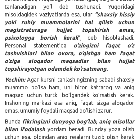
tanlanadigan yo’l deb tushunadi. Yuqoridagi
misoldagidek vaziyatlarda esa, ular
“shaxsiy hissiy
yoki ruhiy muammolarini hal qilish uchun
magistraturaga hujjat topshirish emas,
psixologga borish kerak
”, deb hisoblashadi.
Personal statement’da
o’zingizni faqat o’z
tashvishlari bilan ovora, o’qishga ham faqat
o’ziga aloqador maqsadlar bilan hujjat
topshirayotgan odamdek ko’rsatmang.
Yechim:
Agar kursni tanlashingizning sababi shaxsiy
muammo bo’lsa ham, uni biror kattaroq va aniq
maqsad uchun turtki bo’lgandek ko’rsatish kerak.
Inshoning markazi esa aniq, faqat sizga aloqador
emas, umumiy foydali maqsad bo’lishi zarur.
Bunda
fikringizni dunyoga bog’lab, aniq misollar
bilan ifodalash
yordam beradi. Bunday yoza olish
uchun esa, oldindan aniq rejalarni tuzib olish kerak