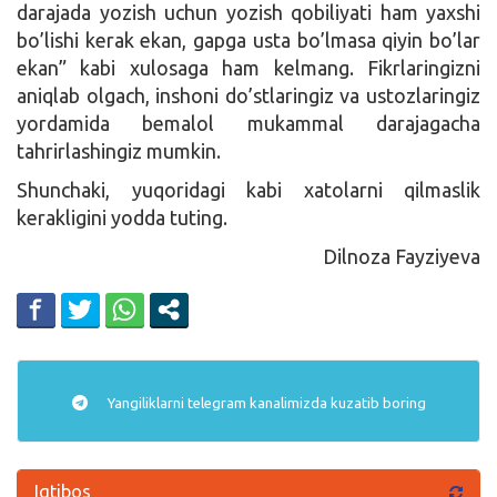
darajada yozish uchun yozish qobiliyati ham yaxshi
bo’lishi kerak ekan, gapga usta bo’lmasa qiyin bo’lar
ekan” kabi xulosaga ham kelmang. Fikrlaringizni
aniqlab olgach, inshoni do’stlaringiz va ustozlaringiz
yordamida bemalol mukammal darajagacha
tahrirlashingiz mumkin.
Shunchaki, yuqoridagi kabi xatolarni qilmaslik
kerakligini yodda tuting.
Dilnoza Fayziyeva
Yangiliklarni
telegram
kanalimizda kuzatib boring
Iqtibos