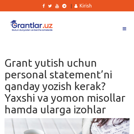
Kirish
|
Grantlar
Tanlovlar
Grant yutish uchun
Ishlar
personal statement’ni
Kurslar
qanday yozish kerak?
Blog
Yaxshi va yomon misollar
Yana
hamda ularga izohlar
Qidirish