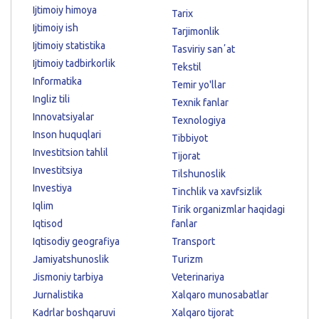
Ijtimoiy himoya
Tarix
Ijtimoiy ish
Tarjimonlik
Ijtimoiy statistika
Tasviriy sanʼat
Ijtimoiy tadbirkorlik
Tekstil
Informatika
Temir yo'llar
Ingliz tili
Texnik fanlar
Innovatsiyalar
Texnologiya
Inson huquqlari
Tibbiyot
Investitsion tahlil
Tijorat
Investitsiya
Tilshunoslik
Investiya
Tinchlik va xavfsizlik
Iqlim
Tirik organizmlar haqidagi
Iqtisod
fanlar
Iqtisodiy geografiya
Transport
Jamiyatshunoslik
Turizm
Jismoniy tarbiya
Veterinariya
Jurnalistika
Xalqaro munosabatlar
Kadrlar boshqaruvi
Xalqaro tijorat