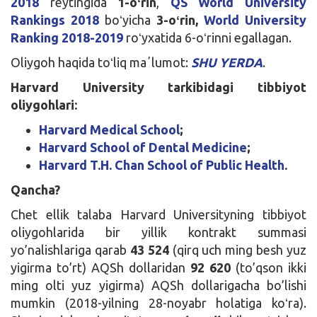
2018
reytingida
1-oʻrin
,
QS World University
Rankings 2018
boʻyicha
3-oʻrin,
World University
Ranking 2018-2019
roʻyxatida 6-oʻrinni egallagan.
Oliygoh haqida toʻliq maʼlumot:
SHU YERDA
.
Harvard University tarkibidagi tibbiyot
oliygohlari:
Harvard Medical School
;
Harvard School of Dental Medicine
;
Harvard T.H. Chan School of Public Health
.
Qancha?
Chet ellik talaba Harvard Universityning tibbiyot
oliygohlarida bir yillik kontrakt summasi
yo’nalishlariga qarab
43 524
(qirq uch ming besh yuz
yigirma to’rt) AQSh dollaridan
92 620
(to’qson ikki
ming olti yuz yigirma) AQSh dollarigacha bo’lishi
mumkin (2018-yilning 28-noyabr holatiga koʻra).