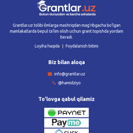
Grantlar.uz tolibi ilmlarga mashriqdan mag’ribgacha bo’lgan
mamlakatlarda bepul ta’lim olish uchun grant topishda yordam
beradi.
Loyiha haqida
Foydalanish bitimi
Biz bilan aloqa
info@grantlar.uz
@hamidziyo
To'lovga qabul qilamiz