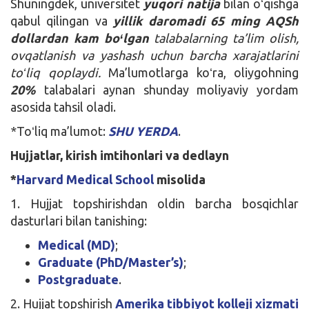
Shuningdek, universitet
yuqori natija
bilan oʻqishga
qabul qilingan va
yillik daromadi 65 ming AQSh
dollardan kam boʻlgan
talabalarning ta’lim olish,
ovqatlanish va yashash uchun barcha xarajatlarini
toʻliq qoplaydi.
Ma’lumotlarga koʻra, oliygohning
20%
talabalari aynan shunday moliyaviy yordam
asosida tahsil oladi.
*Toʻliq ma’lumot:
SHU YERDA
.
Hujjatlar, kirish imtihonlari va dedlayn
*
Harvard Medical School
misolida
1. Hujjat topshirishdan oldin barcha bosqichlar
dasturlari bilan tanishing:
Medical (MD)
;
Graduate (PhD/Master’s)
;
Postgraduate
.
2. Hujjat topshirish
Amerika tibbiyot kolleji xizmati