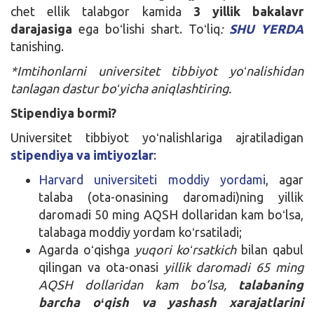
chet ellik talabgor kamida
3 yillik bakalavr
darajasiga
ega boʻlishi shart. Toʻliq
:
SHU YERDA
tanishing.
*Imtihonlarni universitet tibbiyot yoʻnalishidan
tanlagan dastur boʻyicha aniqlashtiring.
Stipendiya bormi?
Universitet tibbiyot yoʻnalishlariga ajratiladigan
stipendiya va imtiyozlar
:
Harvard universiteti moddiy yordami
, agar
talaba (ota-onasining daromadi)ning yillik
daromadi 50 ming AQSH dollaridan kam boʻlsa,
talabaga moddiy yordam koʻrsatiladi;
Agarda oʻqishga
yuqori koʻrsatkich
bilan qabul
qilingan va ota-onasi
yillik daromadi 65 ming
AQSH dollaridan kam bo’lsa,
talabaning
barcha oʻqish va yashash xarajatlarini