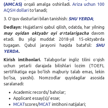
(AMCAS)
orqali amalga oshiriladi.
Ariza uchun 100
AQSH dollari
toʻlanadi;
3. Oʻquv dasturlari bilan tanishish:
SHU YERDA
;
Dedlayn:
Hujjatlarni qabul qilish, odatda, har yilning
may oyidan oktyabr oyi oʻrtalarigacha
davom
etadi. Bu yilgi muddat 2018-yil 15-oktyabrda
tugagan. Qabul jarayoni haqida batafsil:
SHU
YERDA
.
Kirish imtihonlari.
Talabgorlar ingliz tilini oʻqish
uchun yetarli darajada bilishlari lozim (TOEFL
sertifikatiga ega bo’lish majburiy talab emas, lekin
bo’lsa, yaxshi). Nomzodlar quyidagilar asosida
saralanadi:
Academic records/ baholar;
Applicant essay(s)/ esse;
MCAT
scores/
MCAT
imtihoni natijalari;