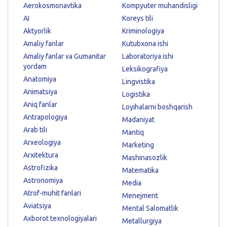
Aerokosmonavtika
Kompyuter muhandisligi
AI
Koreys tili
Aktyorlik
Kriminologiya
Amaliy fanlar
Kutubxona ishi
Amaliy fanlar va Gumanitar
Laboratoriya ishi
yordam
Leksikografiya
Anatomiya
Lingvistika
Animatsiya
Logistika
Aniq fanlar
Loyihalarni boshqarish
Antrapologiya
Madaniyat
Arab tili
Mantiq
Arxeologiya
Marketing
Arxitektura
Mashinasozlik
Astrofizika
Matematika
Astronomiya
Media
Atrof-muhit fanlari
Menejment
Aviatsiya
Mental Salomatlik
Axborot texnologiyalari
Metallurgiya