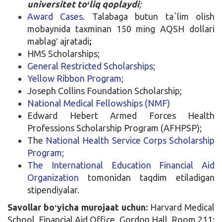
universitet toʻliq qoplaydi
;
Award Cases
. Talabaga butun taʼlim olish
mobaynida taxminan 150 ming AQSH dollari
mablagʻ ajratadi
;
HMS Scholarships;
General Restricted Scholarships
;
Yellow Ribbon Program
;
Joseph Collins Foundation Scholarship;
National Medical Fellowships (NMF)
Edward Hebert Armed Forces Health
Professions Scholarship Program (AFHPSP);
The
National Health Service Corps Scholarship
Program
;
The International Education Financial Aid
Organization
tomonidan taqdim etiladigan
stipendiyalar.
Savollar boʻyicha murojaat uchun:
Harvard Medical
School, Financial Aid Office, Gordon Hall, Room 211;