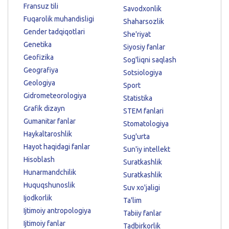
Fransuz tili
Savodxonlik
Fuqarolik muhandisligi
Shaharsozlik
Gender tadqiqotlari
She'riyat
Genetika
Siyosiy fanlar
Geofizika
Sog'liqni saqlash
Geografiya
Sotsiologiya
Geologiya
Sport
Gidrometeorologiya
Statistika
Grafik dizayn
STEM fanlari
Gumanitar fanlar
Stomatologiya
Haykaltaroshlik
Sug'urta
Hayot haqidagi fanlar
Sun'iy intellekt
Hisoblash
Suratkashlik
Hunarmandchilik
Suratkashlik
Huquqshunoslik
Suv xo'jaligi
Ijodkorlik
Ta'lim
Ijtimoiy antropologiya
Tabiiy fanlar
Ijtimoiy fanlar
Tadbirkorlik