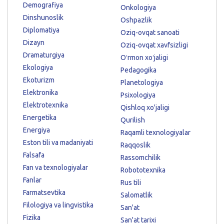
Demografiya
Onkologiya
Dinshunoslik
Oshpazlik
Diplomatiya
Oziq-ovqat sanoati
Dizayn
Oziq-ovqat xavfsizligi
Dramaturgiya
Oʻrmon xoʻjaligi
Ekologiya
Pedagogika
Ekoturizm
Planetologiya
Elektronika
Psixologiya
Elektrotexnika
Qishloq xo'jaligi
Energetika
Qurilish
Energiya
Raqamli texnologiyalar
Eston tili va madaniyati
Raqqoslik
Falsafa
Rassomchilik
Fan va texnologiyalar
Robototexnika
Fanlar
Rus tili
Farmatsevtika
Salomatlik
Filologiya va lingvistika
San'at
Fizika
San'at tarixi