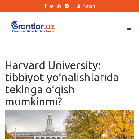
Kirish
|
Grantlar
Tanlovlar
Harvard University:
Ishlar
tibbiyot yoʻnalishlarida
Kurslar
tekinga oʻqish
Blog
mumkinmi?
Yana
Qidirish