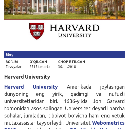
Kirish
Blog
BO'LIM
O'QILGAN
CHOP ETILGAN
Tavsiyalar
27174 marta
30.11.2018
Harvard University
Harvard University
Amerikada joylashgan
dunyoning eng yirik, qadimgi va nufuzli
universitetlaridan biri. 1636-yilda Jon Garvard
tomonidan asos solingan. Universitet deyarli barcha
sohalar, jumladan, tibbiyot boʻyicha ham eng yetuk
mutaxassislar tayyorlaydi. Universitet
Webometrics