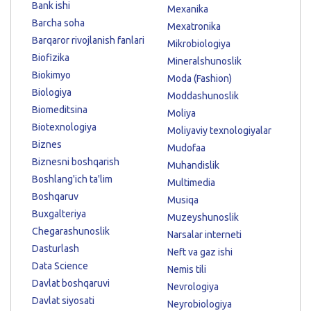
Bank ishi
Mexanika
Barcha soha
Mexatronika
Barqaror rivojlanish fanlari
Mikrobiologiya
Biofizika
Mineralshunoslik
Biokimyo
Moda (Fashion)
Biologiya
Moddashunoslik
Biomeditsina
Moliya
Biotexnologiya
Moliyaviy texnologiyalar
Biznes
Mudofaa
Biznesni boshqarish
Muhandislik
Boshlang'ich ta'lim
Multimedia
Boshqaruv
Musiqa
Buxgalteriya
Muzeyshunoslik
Chegarashunoslik
Narsalar interneti
Dasturlash
Neft va gaz ishi
Data Science
Nemis tili
Davlat boshqaruvi
Nevrologiya
Davlat siyosati
Neyrobiologiya