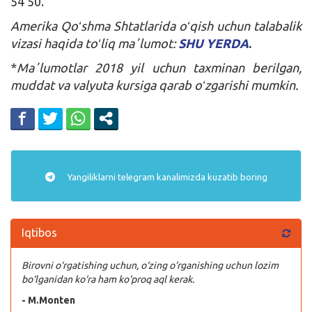
54 50.
Amerika Qoʻshma Shtatlarida oʻqish uchun talabalik
vizasi haqida toʻliq maʼlumot
:
SHU YERDA
.
*
Maʼlumotlar 2018 yil uchun taxminan berilgan,
muddat va valyuta kursiga qarab oʻzgarishi mumkin.
Yangiliklarni
telegram
kanalimizda kuzatib boring
Iqtibos
Birovni o‘rgatishing uchun, o‘zing o‘rganishing uchun lozim
bo‘lganidan ko‘ra ham ko‘proq aql kerak.
- M.Monten