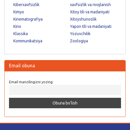
Kiberxavfsizlik
xavfsizlik va rivojlanish
Kimyo
Xitoy tili va madaniyati
Kinematografiya
Xitoyshunoslik
Kino
Yapon tili va madaniyati
Klassika
Yozuvchilik
Kommunikatsiya
Zoologiya
Email obuna
Email manzilingizni yozing: