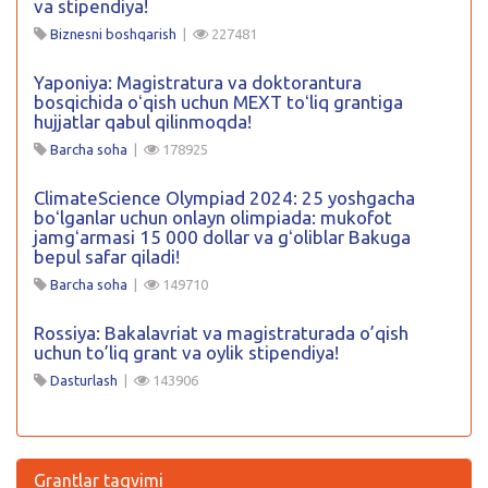
va stipendiya!
Biznesni boshqarish
|
227481
Yaponiya: Magistratura va doktorantura
bosqichida oʻqish uchun MEXT toʻliq grantiga
hujjatlar qabul qilinmoqda!
Barcha soha
|
178925
ClimateScience Olympiad 2024: 25 yoshgacha
boʻlganlar uchun onlayn olimpiada: mukofot
jamgʻarmasi 15 000 dollar va gʻoliblar Bakuga
bepul safar qiladi!
Barcha soha
|
149710
Rossiya: Bakalavriat va magistraturada o’qish
uchun to’liq grant va oylik stipendiya!
Dasturlash
|
143906
Grantlar taqvimi