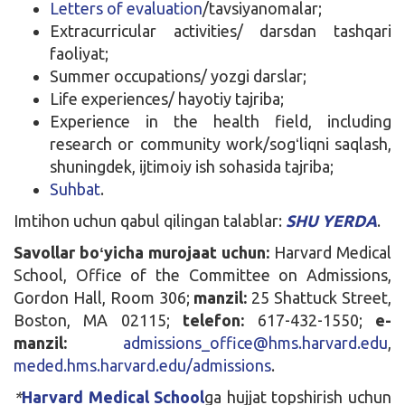
Letters of evaluation
/tavsiyanomalar;
Extracurricular activities/ darsdan tashqari
faoliyat;
Summer occupations/ yozgi darslar;
Life experiences/ hayotiy tajriba;
Experience in the health field, including
research or community work/sogʻliqni saqlash,
shuningdek, ijtimoiy ish sohasida tajriba;
Suhbat
.
Imtihon uchun qabul qilingan talablar:
SHU YERDA
.
Savollar boʻyicha murojaat uchun:
Harvard Medical
School, Office of the Committee on Admissions,
Gordon Hall, Room 306;
manzil:
25 Shattuck Street,
Boston, MA 02115;
telefon:
617-432-1550;
e-
manzil:
admissions_office@hms.harvard.edu
,
meded.hms.harvard.edu/admissions
.
*
Harvard Medical School
ga hujjat topshirish uchun