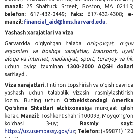
manzil:
25 Shattuck Street, Boston, MA 02115;
telefon:
617-432-0449;
faks:
617-432-4308;
e-
manzil:
financial_aid@hms.harvard.edu
.
Yashash xarajatlari va viza
Garvardda oʻqiyotgan talaba
oziq-ovqat, oʻquv
anjomlari va boshqa xarajatlar, transport, uyali
aloqa va internet, madaniyat, sport, turarjoy va hk.
uchun oyiga taxminan
1300-2000 AQSH dollari
sarflaydi.
Viza xarajatlari.
Imtihon topshirish va oʻqish davrida
yashash uchun talabalik vizasini rasmiylashtirish
lozim. Buning uchun
Oʻzbekistondagi Amerika
Qoʻshma Shtatlari elchixonasi
ga murojaat qilish
kerak.
Manzil:
Toshkent shahri 100093, Moyqoʻrgʻon
koʻchasi 3-uy;
Rasmiy sayt:
https://uz.usembassy.gov/uz
;
Telefon:
(+99871) 120