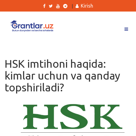
Kirish
|
Grantlar
Tanlovlar
HSK imtihoni haqida:
Ishlar
kimlar uchun va qanday
Kurslar
topshiriladi?
Blog
Yana
Qidirish