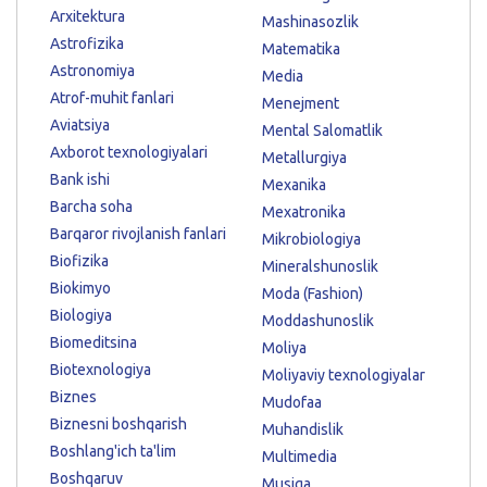
Arxitektura
Mashinasozlik
Astrofizika
Matematika
Astronomiya
Media
Atrof-muhit fanlari
Menejment
Aviatsiya
Mental Salomatlik
Axborot texnologiyalari
Metallurgiya
Bank ishi
Mexanika
Barcha soha
Mexatronika
Barqaror rivojlanish fanlari
Mikrobiologiya
Biofizika
Mineralshunoslik
Biokimyo
Moda (Fashion)
Biologiya
Moddashunoslik
Biomeditsina
Moliya
Biotexnologiya
Moliyaviy texnologiyalar
Biznes
Mudofaa
Biznesni boshqarish
Muhandislik
Boshlang'ich ta'lim
Multimedia
Boshqaruv
Musiqa