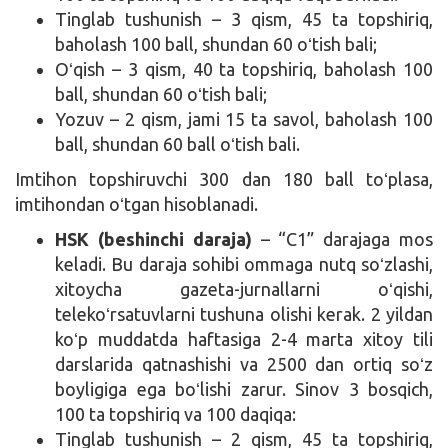
Tinglab tushunish – 3 qism, 45 ta topshiriq,
baholash 100 ball, shundan 60 oʻtish bali;
Oʻqish – 3 qism, 40 ta topshiriq, baholash 100
ball, shundan 60 oʻtish bali;
Yozuv – 2 qism, jami 15 ta savol, baholash 100
ball, shundan 60 ball oʻtish bali.
Imtihon topshiruvchi 300 dan 180 ball toʻplasa,
imtihondan oʻtgan hisoblanadi.
HSK (beshinchi daraja)
– “C1” darajaga mos
keladi. Bu daraja sohibi ommaga nutq soʻzlashi,
xitoycha gazeta-jurnallarni oʻqishi,
telekoʻrsatuvlarni tushuna olishi kerak. 2 yildan
koʻp muddatda haftasiga 2-4 marta xitoy tili
darslarida qatnashishi va 2500 dan ortiq soʻz
boyligiga ega boʻlishi zarur. Sinov 3 bosqich,
100 ta topshiriq va 100 daqiqa:
Tinglab tushunish – 2 qism, 45 ta topshiriq,