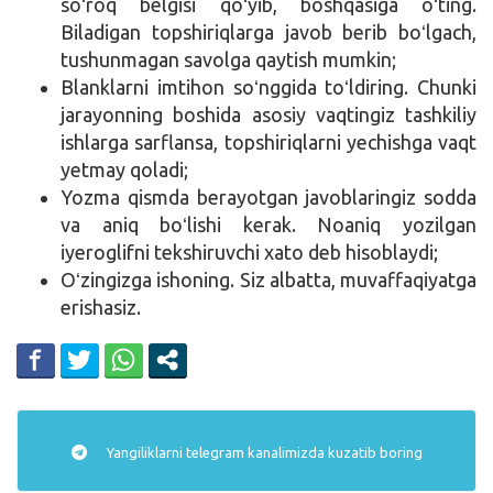
soʻroq belgisi qoʻyib, boshqasiga oʻting.
Biladigan topshiriqlarga javob berib boʻlgach,
tushunmagan savolga qaytish mumkin;
Blanklarni imtihon soʻnggida toʻldiring. Chunki
jarayonning boshida asosiy vaqtingiz tashkiliy
ishlarga sarflansa, topshiriqlarni yechishga vaqt
yetmay qoladi;
Yozma qismda berayotgan javoblaringiz sodda
va aniq boʻlishi kerak. Noaniq yozilgan
iyeroglifni tekshiruvchi xato deb hisoblaydi;
Oʻzingizga ishoning. Siz albatta, muvaffaqiyatga
erishasiz.
Yangiliklarni
telegram
kanalimizda kuzatib boring