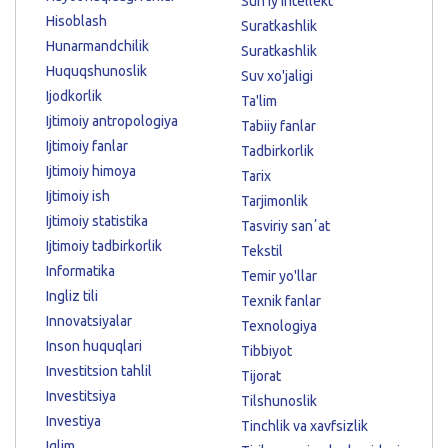
Sun'iy intellekt
Hisoblash
Suratkashlik
Hunarmandchilik
Suratkashlik
Huquqshunoslik
Suv xo'jaligi
Ijodkorlik
Ta'lim
Ijtimoiy antropologiya
Tabiiy fanlar
Ijtimoiy fanlar
Tadbirkorlik
Ijtimoiy himoya
Tarix
Ijtimoiy ish
Tarjimonlik
Ijtimoiy statistika
Tasviriy sanʼat
Ijtimoiy tadbirkorlik
Tekstil
Informatika
Temir yo'llar
Ingliz tili
Texnik fanlar
Innovatsiyalar
Texnologiya
Inson huquqlari
Tibbiyot
Investitsion tahlil
Tijorat
Investitsiya
Tilshunoslik
Investiya
Tinchlik va xavfsizlik
Iqlim