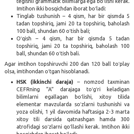
tegishli grammatik bilimlarga ega boʻlishi kerak.
Imtihon ikki bosqichdan iborat boʻladi:
Tinglab tushunish – 4 qism, har bir qismda 5
tadan topshiriq, jami 20 ta topshiriq, baholash
100 ball, shundan 60 oʻtish bali;
Oʻqish – 4 qism, har bir qismda 5 tadan
topshiriq, jami 20 ta topshiriq, baholash 100
ball, shundan 60 oʻtish bali.
Agar imtihon topshiruvchi 200 dan 120 ball toʻplay
olsa, imtihondan oʻtgan hisoblanadi.
HSK (ikkinchi daraja)
– nomzod taxminan
CEFRning “A” darajaga toʻgʻri keladigan
bilimlarni egallagan boʻlishi, xitoy tilida
elementar mavzularda soʻzlarni tushunishi va
yoza olishi, 1 yil davomida haftasiga 2-3 marta
xitoy tili darsida qatnashgan hamda 300
atrofidagi soʻzlarni qoʻllashi kerak. Imtihon ikki
bosqichdan iborat boʻladi: