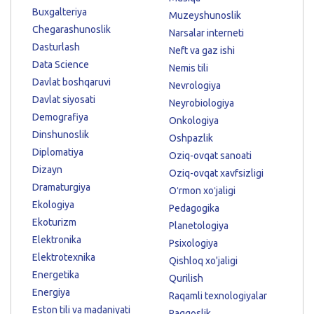
Buxgalteriya
Muzeyshunoslik
Chegarashunoslik
Narsalar interneti
Dasturlash
Neft va gaz ishi
Data Science
Nemis tili
Davlat boshqaruvi
Nevrologiya
Davlat siyosati
Neyrobiologiya
Demografiya
Onkologiya
Dinshunoslik
Oshpazlik
Diplomatiya
Oziq-ovqat sanoati
Dizayn
Oziq-ovqat xavfsizligi
Dramaturgiya
Oʻrmon xoʻjaligi
Ekologiya
Pedagogika
Ekoturizm
Planetologiya
Elektronika
Psixologiya
Elektrotexnika
Qishloq xo'jaligi
Energetika
Qurilish
Energiya
Raqamli texnologiyalar
Eston tili va madaniyati
Raqqoslik