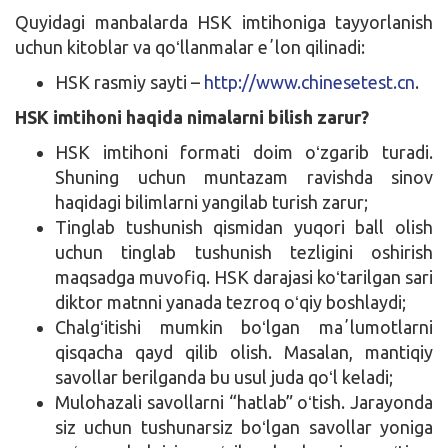
Quyidagi manbalarda HSK imtihoniga tayyorlanish
uchun kitoblar va qoʻllanmalar eʼlon qilinadi:
HSK rasmiy sayti –
http://www.chinesetest.cn
.
HSK imtihoni haqida nimalarni bilish zarur?
HSK imtihoni formati doim oʻzgarib turadi.
Shuning uchun muntazam ravishda sinov
haqidagi bilimlarni yangilab turish zarur;
Tinglab tushunish qismidan yuqori ball olish
uchun tinglab tushunish tezligini oshirish
maqsadga muvofiq. HSK darajasi koʻtarilgan sari
diktor matnni yanada tezroq oʻqiy boshlaydi;
Chalgʻitishi mumkin boʻlgan maʼlumotlarni
qisqacha qayd qilib olish. Masalan, mantiqiy
savollar berilganda bu usul juda qoʻl keladi;
Mulohazali savollarni “hatlab” oʻtish. Jarayonda
siz uchun tushunarsiz boʻlgan savollar yoniga