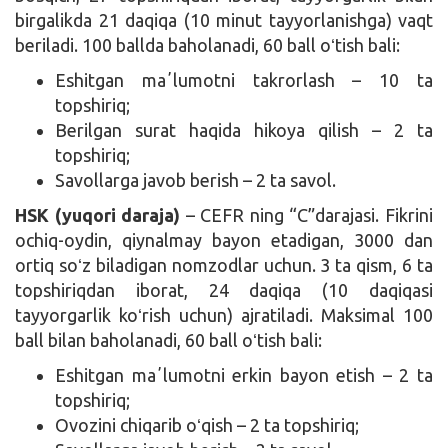
birgalikda 21 daqiqa (10 minut tayyorlanishga) vaqt
beriladi. 100 ballda baholanadi, 60 ball oʻtish bali:
Eshitgan maʼlumotni takrorlash – 10 ta
topshiriq;
Berilgan surat haqida hikoya qilish – 2 ta
topshiriq;
Savollarga javob berish – 2 ta savol.
HSK (yuqori daraja)
– CEFR ning “C”darajasi. Fikrini
ochiq-oydin, qiynalmay bayon etadigan, 3000 dan
ortiq soʻz biladigan nomzodlar uchun. 3 ta qism, 6 ta
topshiriqdan iborat, 24 daqiqa (10 daqiqasi
tayyorgarlik koʻrish uchun) ajratiladi. Maksimal 100
ball bilan baholanadi, 60 ball oʻtish bali:
Eshitgan maʼlumotni erkin bayon etish – 2 ta
topshiriq;
Ovozini chiqarib oʻqish – 2 ta topshiriq;