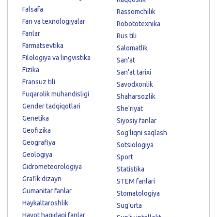
Falsafa
Rassomchilik
Fan va texnologiyalar
Robototexnika
Fanlar
Rus tili
Farmatsevtika
Salomatlik
Filologiya va lingvistika
San'at
Fizika
San'at tarixi
Fransuz tili
Savodxonlik
Fuqarolik muhandisligi
Shaharsozlik
Gender tadqiqotlari
She'riyat
Genetika
Siyosiy fanlar
Geofizika
Sog'liqni saqlash
Geografiya
Sotsiologiya
Geologiya
Sport
Gidrometeorologiya
Statistika
Grafik dizayn
STEM fanlari
Gumanitar fanlar
Stomatologiya
Haykaltaroshlik
Sug'urta
Hayot haqidagi fanlar