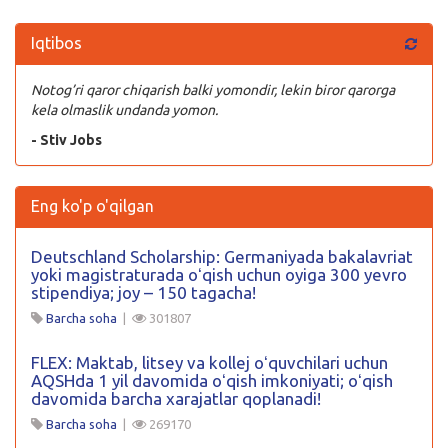
Iqtibos
Notog’ri qaror chiqarish balki yomondir, lekin biror qarorga
kela olmaslik undanda yomon.
- Stiv Jobs
Eng ko'p o'qilgan
Deutschland Scholarship: Germaniyada bakalavriat
yoki magistraturada oʻqish uchun oyiga 300 yevro
stipendiya; joy – 150 tagacha!
Barcha soha
|
301807
FLEX: Maktab, litsey va kollej oʻquvchilari uchun
AQSHda 1 yil davomida oʻqish imkoniyati; oʻqish
davomida barcha xarajatlar qoplanadi!
Barcha soha
|
269170