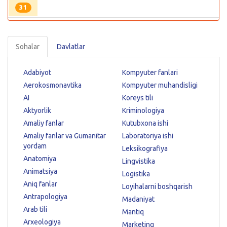
31
Sohalar
Davlatlar
Adabiyot
Kompyuter fanlari
Aerokosmonavtika
Kompyuter muhandisligi
AI
Koreys tili
Aktyorlik
Kriminologiya
Amaliy fanlar
Kutubxona ishi
Amaliy fanlar va Gumanitar
Laboratoriya ishi
yordam
Leksikografiya
Anatomiya
Lingvistika
Animatsiya
Logistika
Aniq fanlar
Loyihalarni boshqarish
Antrapologiya
Madaniyat
Arab tili
Mantiq
Arxeologiya
Marketing