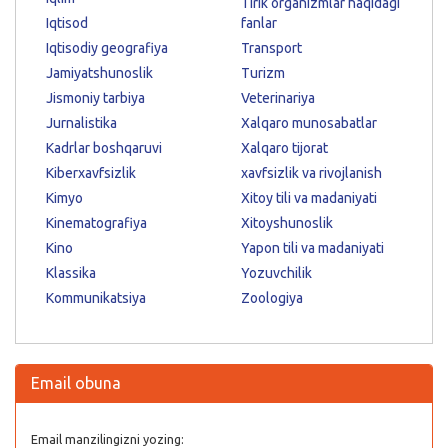
Tirik organizmlar haqidagi
Iqtisod
fanlar
Iqtisodiy geografiya
Transport
Jamiyatshunoslik
Turizm
Jismoniy tarbiya
Veterinariya
Jurnalistika
Xalqaro munosabatlar
Kadrlar boshqaruvi
Xalqaro tijorat
Kiberxavfsizlik
xavfsizlik va rivojlanish
Kimyo
Xitoy tili va madaniyati
Kinematografiya
Xitoyshunoslik
Kino
Yapon tili va madaniyati
Klassika
Yozuvchilik
Kommunikatsiya
Zoologiya
Email obuna
Email manzilingizni yozing: