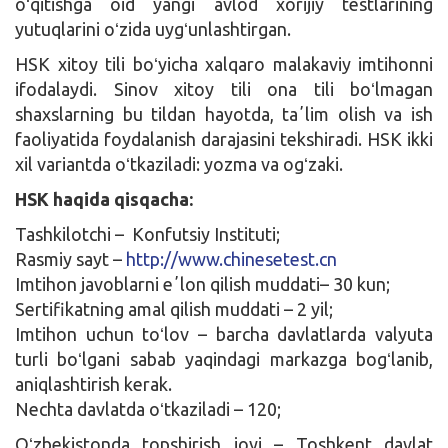
oʻqitishga oid yangi avlod xorijiy testlarining
yutuqlarini oʻzida uygʻunlashtirgan.
HSK xitoy tili boʻyicha xalqaro malakaviy imtihonni
ifodalaydi. Sinov xitoy tili ona tili boʻlmagan
shaxslarning bu tildan hayotda, taʼlim olish va ish
faoliyatida foydalanish darajasini tekshiradi. HSK ikki
xil variantda oʻtkaziladi: yozma va ogʻzaki.
HSK haqida qisqacha:
Tashkilotchi – Konfutsiy Instituti;
Rasmiy sayt –
http://www.chinesetest.cn
Imtihon javoblarni eʼlon qilish muddati– 30 kun;
Sertifikatning amal qilish muddati – 2 yil;
Imtihon uchun toʻlov – barcha davlatlarda valyuta
turli boʻlgani sabab yaqindagi markazga bogʻlanib,
aniqlashtirish kerak.
Nechta davlatda oʻtkaziladi – 120;
Oʻzbekistonda topshirish joyi – Toshkent davlat