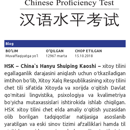
Kirish
Blog
BO'LIM
O'QILGAN
CHOP ETILGAN
Muvaffaqiyatga yo'l
12967 marta
15.10.2018
HSK –
China`s Hanyu Shuiping Kaoshi –
xitoy tilini
egallaganlik darajasini aniqlash uchun oʻtkaziladigan
imtihon boʻlib, Xitoy Xalq Respublikasining xitoy tilini
chet tili sifatida Xitoyda va xorijda oʻqitish Davlat
qoʻmitasi lingvistika, psixologiya va kvalimetriya
boʻyicha mutaxassislari ishtirokida ishlab chiqilgan.
HSK xitoy tilini chet elda amaliy oʻqitish yuzasidan
olib borilgan tadqiqotlar natijasiga asoslanib
yaratilgan va eski sinov tizimi afzalliklari hamda til