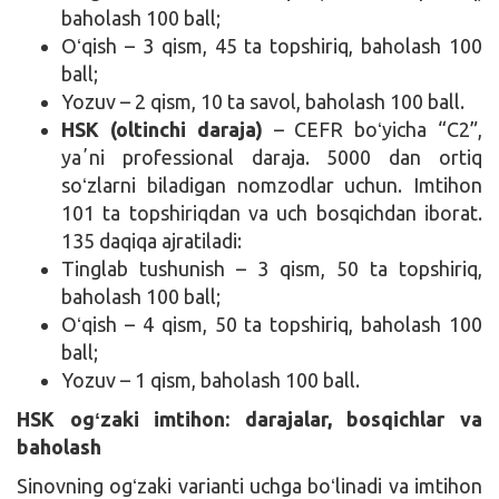
baholash 100 ball;
Oʻqish – 3 qism, 45 ta topshiriq, baholash 100
ball;
Yozuv – 2 qism, 10 ta savol, baholash 100 ball.
HSK (oltinchi daraja)
– CEFR boʻyicha “C2”,
yaʼni professional daraja. 5000 dan ortiq
soʻzlarni biladigan nomzodlar uchun. Imtihon
101 ta topshiriqdan va uch bosqichdan iborat.
135 daqiqa ajratiladi:
Tinglab tushunish – 3 qism, 50 ta topshiriq,
baholash 100 ball;
Oʻqish – 4 qism, 50 ta topshiriq, baholash 100
ball;
Yozuv – 1 qism, baholash 100 ball.
HSK ogʻzaki imtihon: darajalar, bosqichlar va
baholash
Sinovning ogʻzaki varianti uchga boʻlinadi va imtihon