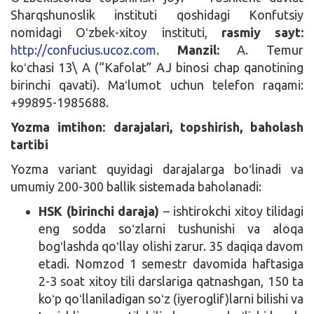
Sharqshunoslik instituti qoshidagi Konfutsiy
nomidagi Oʻzbek-xitoy instituti,
rasmiy sayt:
http://confucius.ucoz.com
.
Manzil:
A. Temur
koʻchasi 13\ A (“Kafolat” AJ binosi chap qanotining
birinchi qavati). Maʻlumot uchun telefon raqami:
+99895-1985688.
Yozma imtihon: darajalari, topshirish, baholash
tartibi
Yozma variant quyidagi darajalarga boʻlinadi va
umumiy 200-300 ballik sistemada baholanadi:
HSK (birinchi daraja)
– ishtirokchi xitoy tilidagi
eng sodda soʻzlarni tushunishi va aloqa
bogʻlashda qoʻllay olishi zarur. 35 daqiqa davom
etadi. Nomzod 1 semestr davomida haftasiga
2-3 soat xitoy tili darslariga qatnashgan, 150 ta
koʻp qoʻllaniladigan soʻz (iyeroglif)larni bilishi va