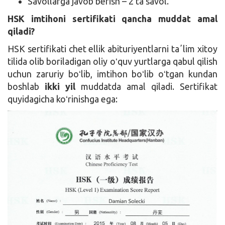
Savollarga javob berish – 2 ta savol.
HSK imtihoni sertifikati qancha muddat amal
qiladi?
HSK sertifikati chet ellik abituriyentlarni taʼlim xitoy
tilida olib boriladigan oliy oʻquv yurtlarga qabul qilish
uchun zaruriy boʻlib, imtihon boʻlib oʻtgan kundan
boshlab
ikki yil
muddatda amal qiladi. Sertifikat
quyidagicha koʻrinishga ega: