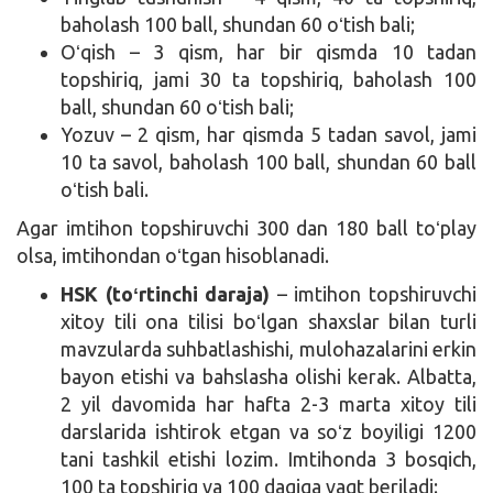
baholash 100 ball, shundan 60 oʻtish bali;
Oʻqish – 3 qism, har bir qismda 10 tadan
topshiriq, jami 30 ta topshiriq, baholash 100
ball, shundan 60 oʻtish bali;
Yozuv – 2 qism, har qismda 5 tadan savol, jami
10 ta savol, baholash 100 ball, shundan 60 ball
oʻtish bali.
Agar imtihon topshiruvchi 300 dan 180 ball toʻplay
olsa, imtihondan oʻtgan hisoblanadi.
HSK (toʻrtinchi daraja)
– imtihon topshiruvchi
xitoy tili ona tilisi boʻlgan shaxslar bilan turli
mavzularda suhbatlashishi, mulohazalarini erkin
bayon etishi va bahslasha olishi kerak. Albatta,
2 yil davomida har hafta 2-3 marta xitoy tili
darslarida ishtirok etgan va soʻz boyiligi 1200
tani tashkil etishi lozim. Imtihonda 3 bosqich,
100 ta topshiriq va 100 daqiqa vaqt beriladi: