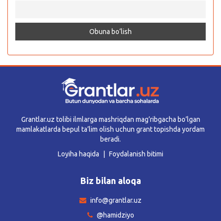
Grantlar.uz tolibi ilmlarga mashriqdan mag’ribgacha bo’lgan
mamlakatlarda bepul ta’lim olish uchun grant topishda yordam
beradi.
Loyiha haqida
Foydalanish bitimi
Biz bilan aloqa
info@grantlar.uz
@hamidziyo