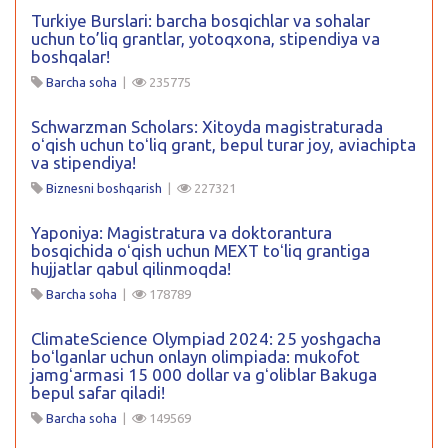
Turkiye Burslari: barcha bosqichlar va sohalar
uchun to’liq grantlar, yotoqxona, stipendiya va
boshqalar!
Barcha soha
|
235775
Schwarzman Scholars: Xitoyda magistraturada
oʻqish uchun toʻliq grant, bepul turar joy, aviachipta
va stipendiya!
Biznesni boshqarish
|
227321
Yaponiya: Magistratura va doktorantura
bosqichida oʻqish uchun MEXT toʻliq grantiga
hujjatlar qabul qilinmoqda!
Barcha soha
|
178789
ClimateScience Olympiad 2024: 25 yoshgacha
boʻlganlar uchun onlayn olimpiada: mukofot
jamgʻarmasi 15 000 dollar va gʻoliblar Bakuga
bepul safar qiladi!
Barcha soha
|
149569