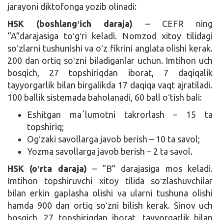
jarayoni diktofonga yozib olinadi:
HSK (boshlangʻich daraja)
– CEFR ning
“A”darajasiga toʻgʻri keladi. Nomzod xitoy tilidagi
soʻzlarni tushunishi va oʻz fikrini anglata olishi kerak.
200 dan ortiq soʻzni biladiganlar uchun. Imtihon uch
bosqich, 27 topshiriqdan iborat, 7 daqiqalik
tayyorgarlik bilan birgalikda 17 daqiqa vaqt ajratiladi.
100 ballik sistemada baholanadi, 60 ball oʻtish bali:
Eshitgan maʼlumotni takrorlash – 15 ta
topshiriq;
Ogʻzaki savollarga javob berish – 10 ta savol;
Yozma savollarga javob berish – 2 ta savol.
HSK (oʻrta daraja)
– “B” darajasiga mos keladi.
Imtihon topshiruvchi xitoy tilida soʻzlashuvchilar
bilan erkin gaplasha olishi va ularni tushuna olishi
hamda 900 dan ortiq soʻzni bilish kerak. Sinov uch
bosqich, 27 topshiriqdan iborat, tayyorgarlik bilan