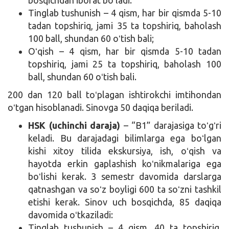
Tinglab tushunish – 4 qism, har bir qismda 5-10
tadan topshiriq, jami 35 ta topshiriq, baholash
100 ball, shundan 60 oʻtish bali;
Oʻqish – 4 qism, har bir qismda 5-10 tadan
topshiriq, jami 25 ta topshiriq, baholash 100
ball, shundan 60 oʻtish bali.
200 dan 120 ball toʻplagan ishtirokchi imtihondan
oʻtgan hisoblanadi. Sinovga 50 daqiqa beriladi.
HSK (uchinchi daraja)
– “B1” darajasiga toʻgʻri
keladi. Bu darajadagi bilimlarga ega boʻlgan
kishi xitoy tilida ekskursiya, ish, oʻqish va
hayotda erkin gaplashish koʻnikmalariga ega
boʻlishi kerak. 3 semestr davomida darslarga
qatnashgan va soʻz boyligi 600 ta soʻzni tashkil
etishi kerak. Sinov uch bosqichda, 85 daqiqa
davomida oʻtkaziladi:
Tinglab tushunish – 4 qism, 40 ta topshiriq,