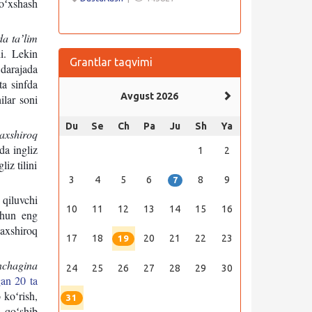
 oʻxshash
da taʼlim
di. Lekin
Grantlar taqvimi
darajada
ta sinfda
Avgust 2026
ilar soni
Du
Se
Ch
Pa
Ju
Sh
Ya
yaxshiroq
da ingliz
1
2
iz tilini
3
4
5
6
8
9
7
 qiluvchi
10
11
12
13
14
15
16
chun eng
yaxshiroq
17
18
20
21
22
23
19
nchagina
24
25
26
27
28
29
30
gan 20 ta
 koʻrish,
31
a qoʻshib