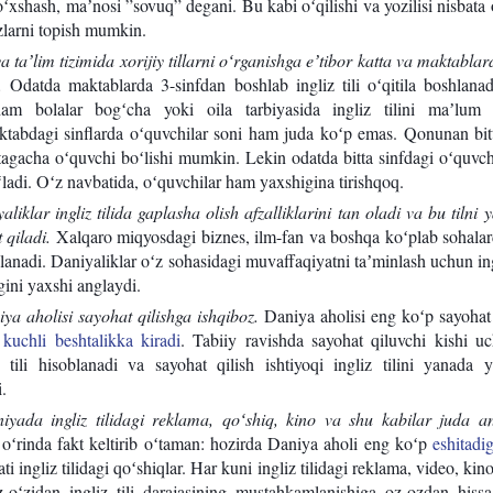
 oʻxshash, maʼnosi ”sovuq” degani. Bu kabi oʻqilishi va yozilisi nisbata
zlarni topish mumkin.
 taʼlim tizimida xorijiy tillarni oʻrganishga eʼtibor katta va maktablar
.
Odatda maktablarda 3-sinfdan boshlab ingliz tili oʻqitila boshlana
m bolalar bogʻcha yoki oila tarbiyasida ingliz tilini maʼlum 
aktabdagi sinflarda oʻquvchilar soni ham juda koʻp emas. Qonunan bit
tagacha oʻquvchi boʻlishi mumkin. Lekin odatda bitta sinfdagi oʻquvch
ʻladi. Oʻz navbatida, oʻquvchilar ham yaxshigina tirishqoq.
aliklar ingliz tilida gaplasha olish afzalliklarini tan oladi va bu tilni 
 qiladi.
Xalqaro miqyosdagi biznes, ilm-fan va boshqa koʻplab sohalar
soblanadi. Daniyaliklar oʻz sohasidagi muvaffaqiyatni taʼminlash uchun ingl
gini yaxshi anglaydi.
ya aholisi sayohat qilishga ishqiboz.
Daniya aholisi eng koʻp sayohat
a
kuchli beshtalikka kiradi
. Tabiiy ravishda sayohat qiluvchi kishi u
z tili hisoblanadi va sayohat qilish ishtiyoqi ingliz tilini yanada 
.
iyada ingliz tilidagi reklama, qoʻshiq, kino va shu kabilar juda a
ʻrinda fakt keltirib oʻtaman: hozirda Daniya aholi eng koʻp
eshitadi
ti ingliz tilidagi qoʻshiqlar. Har kuni ingliz tilidagi reklama, video, kino
z-oʻzidan ingliz tili darajasining mustahkamlanishiga oz-ozdan hiss