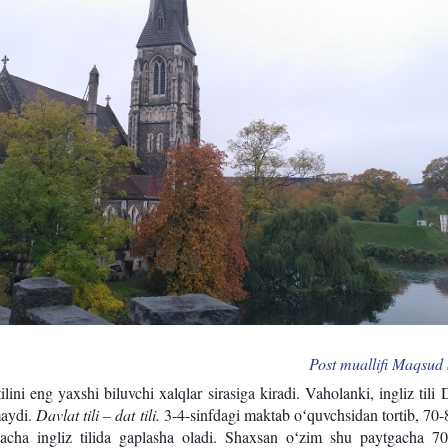
Post muallifi Maqsud
tilini eng yaxshi biluvchi xalqlar sirasiga kiradi. Vaholanki, ingliz tili
maydi.
Davlat tili – dat tili.
3-4-sinfdagi maktab oʻquvchsidan tortib, 70-
acha ingliz tilida gaplasha oladi. Shaxsan oʻzim shu paytgacha 70