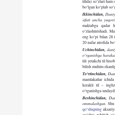
tilida) soʻzlari ham
boʻlgan koʻplab soʻ
Ikkinchidan,
Daniya
sifati ancha yuqori
maktabga qadar ha
oʻzlashtirishadi. M
eng koʻpi bilan 28 
20 nafar atrofida bo
Uchinchidan,
daniy
oʻrganishga harakat
tili yetakchi til hi
bilish muhim ekanli
Toʻrtinchidan,
Dani
mamlakatlar ichid
kerakli til – ingli
oʻrganishga undaydi
Beshinchidan,
Dan
ommalashgan.
Shu o
qoʻshiqning
aksariya
qoʻshiq eshitish oʻ