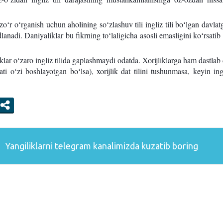
i zoʻr oʻrganish uchun aholining soʻzlashuv tili ingliz tili boʻlgan davlat
dlanadi. Daniyaliklar bu fikrning toʻlaligicha asosli emasligini koʻrsatib
lar oʻzaro ingliz tilida gaplashmaydi odatda. Xorijliklarga ham dastlab d
ti oʻzi boshlayotgan boʻlsa), xorijlik dat tilini tushunmasa, keyin ingl
Yangiliklarni
telegram
kanalimizda kuzatib boring