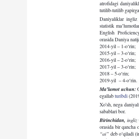
atrofidagi daniyalik
tutilib-tutilib gapir
Daniyaliklar ingliz
statistik maʼlumotla
English Proficien
orasida Daniya natij
2014-yil – 1-oʻrin;
2015-yil – 3-oʻrin;
2016-yil – 2-oʻrin;
2017-yil – 3-oʻrin;
2018 – 5-oʻrin;
2019-yil – 4-oʻrin.
Maʼlumot uchun:
O
egallab
turibdi
(2019
Xo’sh, nega daniyali
sabablari bor.
Birinchidan,
ingliz
orasida bir qancha 
“ai”
deb oʻqiladi (i