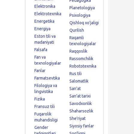
Pedagogika
Elektronika
Planetologiya
Elektrotexnika
Psixologiya
Energetika
Qishloq xo'jaligi
Energiya
Qurilish
Eston tili va
Raqamli
madaniyati
texnologiyalar
Falsafa
Raqqoslik
Fan va
Rassomchilik
texnologiyalar
Robototexnika
Fanlar
Rus tili
Farmatsevtika
Salomatlik
Filologiya va
San'at
lingvistika
San'at tarixi
Fizika
Savodxonlik
Fransuz tili
Shaharsozlik
Fuqarolik
She'riyat
muhandisligi
Siyosiy fanlar
Gender
tadqiqotlari
Sog'liqni