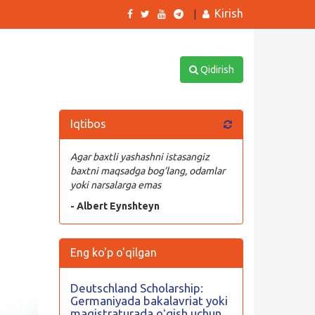
Kirish
|
Qidirish
Iqtibos
Agar baxtli yashashni istasangiz
baxtni maqsadga bog’lang, odamlar
yoki narsalarga emas
- Albert Eynshteyn
Eng ko'p o'qilgan
Deutschland Scholarship:
Germaniyada bakalavriat yoki
magistraturada oʻqish uchun