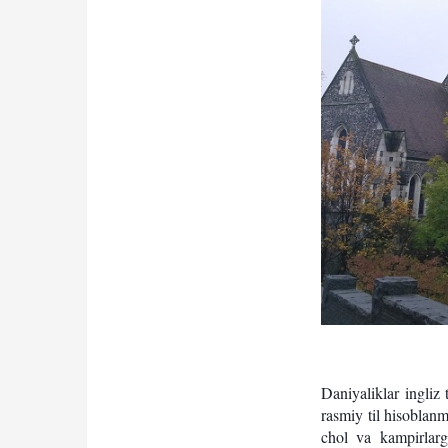
Qidirish
Kirish
Daniyaliklar ingliz 
rasmiy til hisoblan
chol va kampirlarg