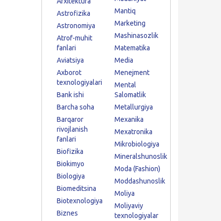
Arxitektura
Mantiq
Astrofizika
Marketing
Astronomiya
Mashinasozlik
Atrof-muhit
fanlari
Matematika
Aviatsiya
Media
Axborot
Menejment
texnologiyalari
Mental
Bank ishi
Salomatlik
Barcha soha
Metallurgiya
Barqaror
Mexanika
rivojlanish
Mexatronika
fanlari
Mikrobiologiya
Biofizika
Mineralshunoslik
Biokimyo
Moda (Fashion)
Biologiya
Moddashunoslik
Biomeditsina
Moliya
Biotexnologiya
Moliyaviy
Biznes
texnologiyalar