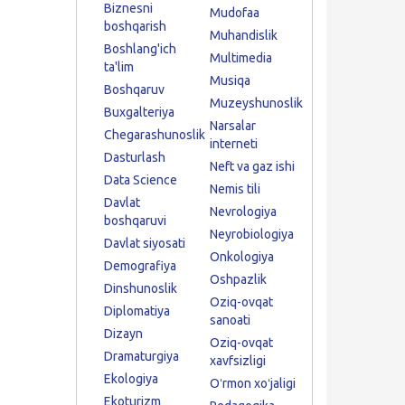
Biznesni
Mudofaa
boshqarish
Muhandislik
Boshlang'ich
Multimedia
ta'lim
Musiqa
Boshqaruv
Muzeyshunoslik
Buxgalteriya
Narsalar
Chegarashunoslik
interneti
Dasturlash
Neft va gaz ishi
Data Science
Nemis tili
Davlat
Nevrologiya
boshqaruvi
Neyrobiologiya
Davlat siyosati
Onkologiya
Demografiya
Oshpazlik
Dinshunoslik
Oziq-ovqat
Diplomatiya
sanoati
Dizayn
Oziq-ovqat
Dramaturgiya
xavfsizligi
Ekologiya
Oʻrmon xoʻjaligi
Ekoturizm