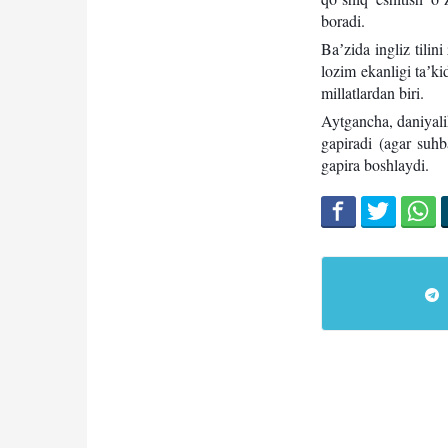
boradi.
Baʼzida ingliz tilin
lozim ekanligi taʼki
millatlardan biri.
Aytgancha, daniyalik
gapiradi (agar suhba
gapira boshlaydi.