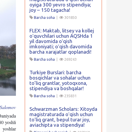
oyiga 300 yevro stipendiya;
joy – 150 tagacha!
Barcha soha
|
301850
FLEX: Maktab, litsey va kollej
oʻquvchilari uchun AQSHda 1
yil davomida oʻqish
imkoniyati; oʻqish davomida
barcha xarajatlar qoplanadi!
Barcha soha
|
269243
Turkiye Burslari: barcha
bosqichlar va sohalar uchun
to’liq grantlar, yotoqxona,
stipendiya va boshqalar!
Barcha soha
|
235831
 Salomov
Schwarzman Scholars: Xitoyda
magistraturada oʻqish uchun
 Daniyada
toʻliq grant, bepul turar joy,
80 yoshli
aviachipta va stipendiya!
 yoshlar