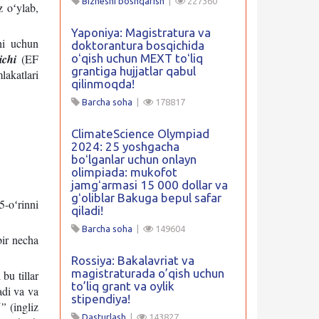
Biznesni boshqarish
|
227360
z oʻylab,
Yaponiya: Magistratura va
shi uchun
doktorantura bosqichida
ichi
(EF
oʻqish uchun MEXT toʻliq
grantiga hujjatlar qabul
akatlari
qilinmoqda!
Barcha soha
|
178817
ClimateScience Olympiad
2024: 25 yoshgacha
boʻlganlar uchun onlayn
olimpiada: mukofot
jamgʻarmasi 15 000 dollar va
gʻoliblar Bakuga bepul safar
5-oʻrinni
qiladi!
Barcha soha
|
149604
bir necha
Rossiya: Bakalavriat va
magistraturada o’qish uchun
bu tillar
to’liq grant va oylik
adi va va
stipendiya!
d”
(ingliz
Dasturlash
|
143827