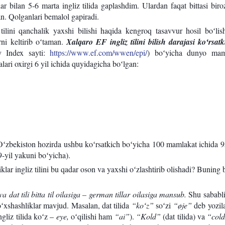
lar bilan 5-6 marta ingliz tilida gaplashdim. Ulardan faqat bittasi biro
gan. Qolganlari bemalol gapiradi.
 tilini qanchalik yaxshi bilishi haqida kengroq tasavvur hosil boʻli
rni keltirib oʻtaman.
Xalqaro EF ingliz tilini bilish darajasi koʻrsatk
cy Index sayti:
https://www.ef.com/wwen/epi/
) boʻyicha dunyo maml
alari oxirgi 6 yil ichida quyidagicha boʻlgan:
ʻzbekiston hozirda ushbu koʻrsatkich boʻyicha 100 mamlakat ichida 9
-yil yakuni boʻyicha).
klar ingliz tilini bu qadar oson va yaxshi oʻzlashtirib olishadi? Buning 
 va dat tili bitta til oilasiga – german tillar oilasiga mansub.
Shu sababli 
oʻxshashliklar mavjud. Masalan, dat tilida
“koʻz”
soʻzi
“øje”
deb yozil
ngliz tilida koʻz –
eye,
oʻqilishi ham
“ai”
).
“Kold”
(dat tilida) va
“col