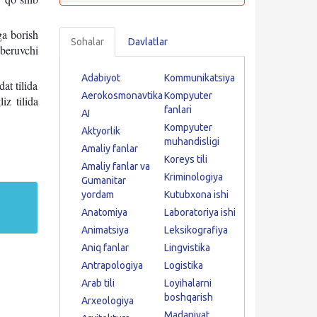
ga borish
Sohalar
Davlatlar
 beruvchi
Adabiyot
Kommunikatsiya
at tilida
Aerokosmonavtika
Kompyuter
iz tilida
fanlari
AI
Kompyuter
Aktyorlik
muhandisligi
Amaliy fanlar
Koreys tili
Amaliy fanlar va
Kriminologiya
Gumanitar
yordam
Kutubxona ishi
Anatomiya
Laboratoriya ishi
Animatsiya
Leksikografiya
Aniq fanlar
Lingvistika
Antrapologiya
Logistika
Arab tili
Loyihalarni
boshqarish
Arxeologiya
Madaniyat