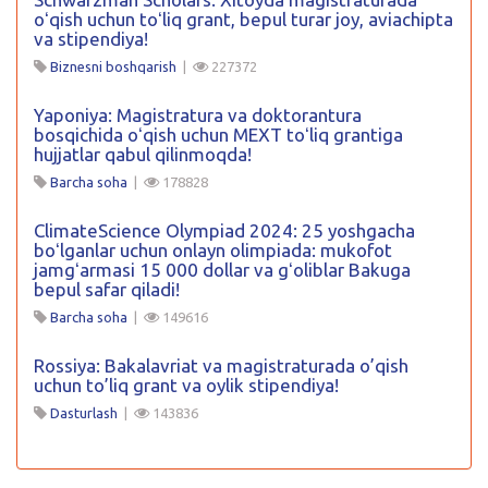
oʻqish uchun toʻliq grant, bepul turar joy, aviachipta
va stipendiya!
Biznesni boshqarish
|
227372
Yaponiya: Magistratura va doktorantura
bosqichida oʻqish uchun MEXT toʻliq grantiga
hujjatlar qabul qilinmoqda!
Barcha soha
|
178828
ClimateScience Olympiad 2024: 25 yoshgacha
boʻlganlar uchun onlayn olimpiada: mukofot
jamgʻarmasi 15 000 dollar va gʻoliblar Bakuga
bepul safar qiladi!
Barcha soha
|
149616
Rossiya: Bakalavriat va magistraturada o’qish
uchun to’liq grant va oylik stipendiya!
Dasturlash
|
143836