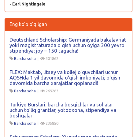
- Earl Nightingale
Eng ko'p o'qilgan
Deutschland Scholarship: Germaniyada bakalavriat
yoki magistraturada oʻqish uchun oyiga 300 yevro
stipendiya; joy – 150 tagacha!
Barcha soha
|
301862
FLEX: Maktab, litsey va kollej oʻquvchilari uchun
AQSHda 1 yil davomida oʻqish imkoniyati; oʻqish
davomida barcha xarajatlar qoplanadi!
Barcha soha
|
269263
Turkiye Burslari: barcha bosqichlar va sohalar
uchun to’liq grantlar, yotoqxona, stipendiya va
boshqalar!
Barcha soha
|
235850
Schwarzman Scholars: Xitoyda magistraturada