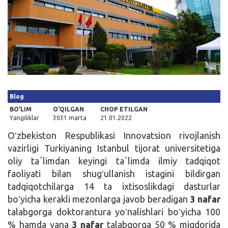
Kirish
Blog
BO'LIM
O'QILGAN
CHOP ETILGAN
Yangiliklar
3031 marta
21.01.2022
Oʻzbekiston Respublikasi Innovatsion rivojlanish
vazirligi Turkiyaning Istanbul tijorat universitetiga
oliy taʼlimdan keyingi taʼlimda ilmiy tadqiqot
faoliyati bilan shugʻullanish istagini bildirgan
tadqiqotchilarga 14 ta ixtisoslikdagi dasturlar
boʻyicha kerakli mezonlarga javob beradigan
3 nafar
talabgorga doktorantura yoʻnalishlari boʻyicha 100
% hamda yana
3 nafar
talabgorga 50 % miqdorida