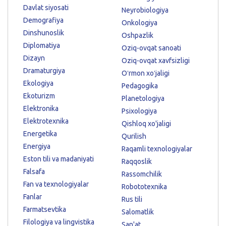
Davlat siyosati
Neyrobiologiya
Demografiya
Onkologiya
Dinshunoslik
Oshpazlik
Diplomatiya
Oziq-ovqat sanoati
Dizayn
Oziq-ovqat xavfsizligi
Dramaturgiya
Oʻrmon xoʻjaligi
Ekologiya
Pedagogika
Ekoturizm
Planetologiya
Elektronika
Psixologiya
Elektrotexnika
Qishloq xo'jaligi
Energetika
Qurilish
Energiya
Raqamli texnologiyalar
Eston tili va madaniyati
Raqqoslik
Falsafa
Rassomchilik
Fan va texnologiyalar
Robototexnika
Fanlar
Rus tili
Farmatsevtika
Salomatlik
Filologiya va lingvistika
San'at