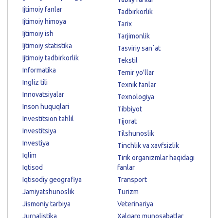
Ijtimoiy fanlar
Tadbirkorlik
Ijtimoiy himoya
Tarix
Ijtimoiy ish
Tarjimonlik
Ijtimoiy statistika
Tasviriy sanʼat
Ijtimoiy tadbirkorlik
Tekstil
Informatika
Temir yo'llar
Ingliz tili
Texnik fanlar
Innovatsiyalar
Texnologiya
Inson huquqlari
Tibbiyot
Investitsion tahlil
Tijorat
Investitsiya
Tilshunoslik
Investiya
Tinchlik va xavfsizlik
Iqlim
Tirik organizmlar haqidagi
Iqtisod
fanlar
Iqtisodiy geografiya
Transport
Jamiyatshunoslik
Turizm
Jismoniy tarbiya
Veterinariya
Jurnalistika
Xalqaro munosabatlar