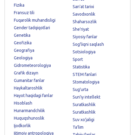
Fizika
San'at tarixi
Fransuz tili
Savodxonlik
Fuqarolik muhandisligi
Shaharsozlik
Gender tadqiqotlari
She'riyat
Genetika
Siyosiy fanlar
Geofizika
Sog'liqni saqlash
Geografiya
Sotsiologiya
Geologiya
Sport
Gidrometeorologiya
Statistika
Grafik dizayn
STEM fanlari
Gumanitar fanlar
Stomatologiya
Haykaltaroshlik
Sug'urta
Hayot haqidagi fanlar
Sun'iy intellekt
Hisoblash
Suratkashlik
Hunarmandchilik
Suratkashlik
Huquqshunoslik
Suv xo'jaligi
Ijodkorlik
Ta'lim
Ijtimoiy antropologiya
Tabiiy fanlar