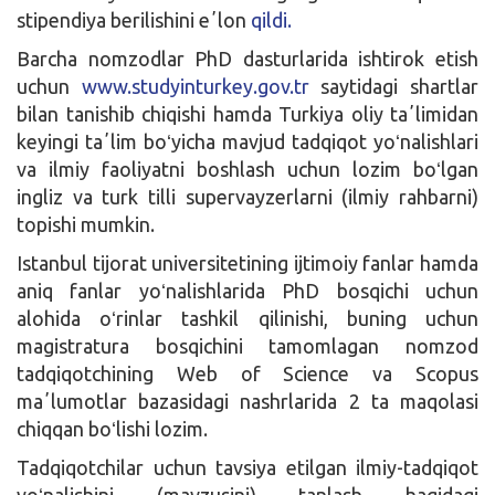
stipendiya berilishini eʼlon
qildi.
Barcha nomzodlar PhD dasturlarida ishtirok etish
uchun
www.studyinturkey.gov.tr
saytidagi shartlar
bilan tanishib chiqishi hamda Turkiya oliy taʼlimidan
keyingi taʼlim boʻyicha mavjud tadqiqot yoʻnalishlari
va ilmiy faoliyatni boshlash uchun lozim boʻlgan
ingliz va turk tilli supervayzerlarni (ilmiy rahbarni)
topishi mumkin.
Istanbul tijorat universitetining ijtimoiy fanlar hamda
aniq fanlar yoʻnalishlarida PhD bosqichi uchun
alohida oʻrinlar tashkil qilinishi, buning uchun
magistratura bosqichini tamomlagan nomzod
tadqiqotchining Web of Science va Scopus
maʼlumotlar bazasidagi nashrlarida 2 ta maqolasi
chiqqan boʻlishi lozim.
Tadqiqotchilar uchun tavsiya etilgan ilmiy-tadqiqot
yoʻnalishini (mavzusini) tanlash haqidagi