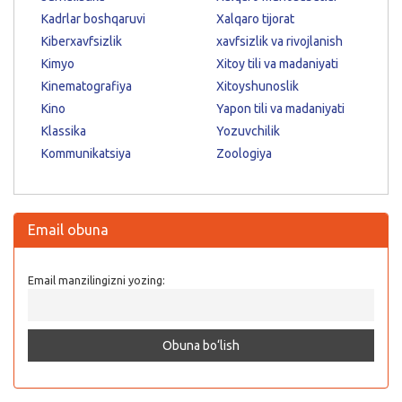
Kadrlar boshqaruvi
Xalqaro tijorat
Kiberxavfsizlik
xavfsizlik va rivojlanish
Kimyo
Xitoy tili va madaniyati
Kinematografiya
Xitoyshunoslik
Kino
Yapon tili va madaniyati
Klassika
Yozuvchilik
Kommunikatsiya
Zoologiya
Email obuna
Email manzilingizni yozing: