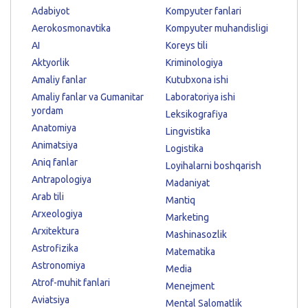
Adabiyot
Kompyuter fanlari
Aerokosmonavtika
Kompyuter muhandisligi
AI
Koreys tili
Aktyorlik
Kriminologiya
Amaliy fanlar
Kutubxona ishi
Amaliy fanlar va Gumanitar
Laboratoriya ishi
yordam
Leksikografiya
Anatomiya
Lingvistika
Animatsiya
Logistika
Aniq fanlar
Loyihalarni boshqarish
Antrapologiya
Madaniyat
Arab tili
Mantiq
Arxeologiya
Marketing
Arxitektura
Mashinasozlik
Astrofizika
Matematika
Astronomiya
Media
Atrof-muhit fanlari
Menejment
Aviatsiya
Mental Salomatlik