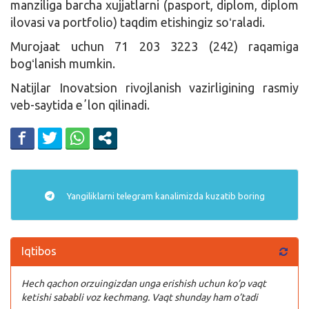
manziliga barcha xujjatlarni (pasport, diplom, diplom
ilovasi va portfolio) taqdim etishingiz soʻraladi.
Murojaat uchun 71 203 3223 (242) raqamiga
bogʻlanish mumkin.
Natijlar Inovatsion rivojlanish vazirligining rasmiy
veb-saytida eʼlon qilinadi.
Yangiliklarni
telegram
kanalimizda kuzatib boring
Iqtibos
Hech qachon orzuingizdan unga erishish uchun ko’p vaqt
ketishi sababli voz kechmang. Vaqt shunday ham o’tadi