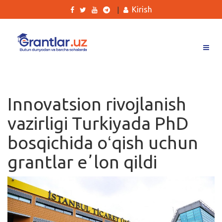
Kirish
|
Grantlar
Tanlovlar
Innovatsion rivojlanish
Ishlar
vazirligi Turkiyada PhD
Kurslar
bosqichida oʻqish uchun
Blog
grantlar eʼlon qildi
Yana
Qidirish