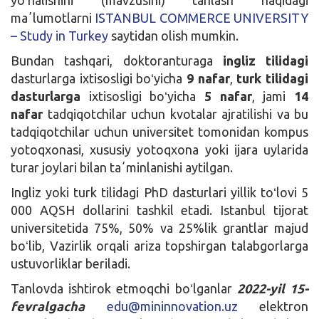
maʼlumotlarni
ISTANBUL COMMERCE UNIVERSITY
– Study in Turkey
saytidan olish mumkin.
Bundan tashqari, doktoranturaga
ingliz tilidagi
dasturlarga ixtisosligi boʻyicha
9 nafar
,
turk tilidagi
dasturlarga
ixtisosligi boʻyicha
5 nafar
, jami
14
nafar
tadqiqotchilar uchun kvotalar ajratilishi va bu
tadqiqotchilar uchun universitet tomonidan kompus
yotoqxonasi, xususiy yotoqxona yoki ijara uylarida
turar joylari bilan taʼminlanishi aytilgan.
Ingliz yoki turk tilidagi PhD dasturlari yillik toʻlovi 5
000 AQSH dollarini tashkil etadi. Istanbul tijorat
universitetida 75%, 50% va 25%lik grantlar majud
boʻlib, Vazirlik orqali ariza topshirgan talabgorlarga
ustuvorliklar beriladi.
Tanlovda ishtirok etmoqchi boʻlganlar
2022-yil 15-
fevralgacha
edu@mininnovation.uz
elektron