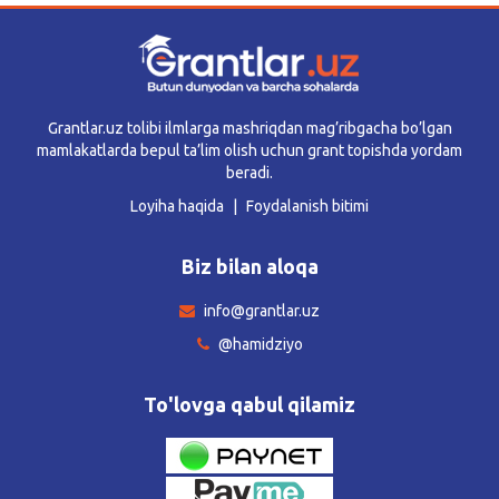
Grantlar.uz tolibi ilmlarga mashriqdan mag’ribgacha bo’lgan
mamlakatlarda bepul ta’lim olish uchun grant topishda yordam
beradi.
Loyiha haqida
Foydalanish bitimi
Biz bilan aloqa
info@grantlar.uz
@hamidziyo
To'lovga qabul qilamiz