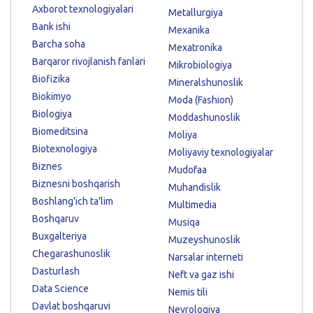
Axborot texnologiyalari
Metallurgiya
Bank ishi
Mexanika
Barcha soha
Mexatronika
Barqaror rivojlanish fanlari
Mikrobiologiya
Biofizika
Mineralshunoslik
Biokimyo
Moda (Fashion)
Biologiya
Moddashunoslik
Biomeditsina
Moliya
Biotexnologiya
Moliyaviy texnologiyalar
Biznes
Mudofaa
Biznesni boshqarish
Muhandislik
Boshlang'ich ta'lim
Multimedia
Boshqaruv
Musiqa
Buxgalteriya
Muzeyshunoslik
Chegarashunoslik
Narsalar interneti
Dasturlash
Neft va gaz ishi
Data Science
Nemis tili
Davlat boshqaruvi
Nevrologiya