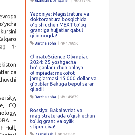
Biznesni boshqarish
|
227447
Yaponiya: Magistratura va
Yevropa
doktorantura bosqichida
oʻyicha
oʻqish uchun MEXT toʻliq
grantiga hujjatlar qabul
 kursini
qilinmoqda!
Xalqaro
Barcha soha
|
178896
dagi 1-
ClimateScience Olympiad
2024: 25 yoshgacha
kiston
boʻlganlar uchun onlayn
larida
olimpiada: mukofot
jamgʻarmasi 15 000 dollar va
chuvchi
gʻoliblar Bakuga bepul safar
qiladi!
ersity,
Barcha soha
|
149679
re, CQ
Rossiya: Bakalavriat va
nology,
magistraturada o’qish uchun
LOBAL –
to’liq grant va oylik
stipendiya!
f Hull,
Dasturlash
|
143881