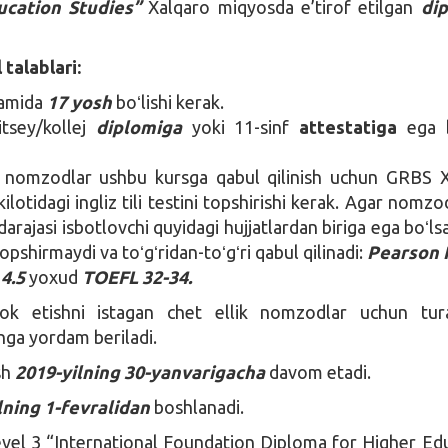
ucation Studies”
Xalqaro miqyosda e’tirof etilgan
di
talablari:
amida
17 yosh
boʻlishi kerak.
tsey/kollej
diplomiga
yoki 11-sinf
attestatiga
ega b
nomzodlar ushbu kursga qabul qilinish uchun GRBS X
kilotidagi ingliz tili testini topshirishi kerak. Agar nomzo
h darajasi isbotlovchi quyidagi hujjatlardan biriga ega boʻlsa
 topshirmaydi va toʻgʻridan-toʻgʻri qabul qilinadi:
Pearson 
 4.5
yoxud
TOEFL 32-34.
rok etishni istagan chet ellik nomzodlar uchun tur
hga yordam beriladi.
sh
2019-yilning 30-yanvarigacha
davom etadi.
lning 1-fevralidan
boshlanadi.
vel 3 “International Foundation Diploma for Higher Ed