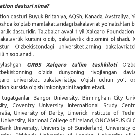
tion dasturi nima?
ion dasturi Buyuk Britaniya, AQSh, Kanada, Avstraliya, 
shqa koʻplab mamlakatlaridagi bakalavriat yoʻnalishlari b
rgarlik dasturidir. Talabalar avval 1 yil Xalqaro Foundation
akalavrlik kursini oʻqib, bakalavrlik diplomini olishadi. 
turi Oʻzbekistondagi universitetlarning bakalavriat
li hisoblanadi.
ylashgan
GRBS Xalqaro ta’lim tashkiloti
Oʻzbe
zbekistonning oʻzida dunyoning rivojlangan davlat
qaro universitet bakalavriatiga oʻqish uchun yoʻl o
ion kursida oʻqish imkoniyatini taqdim etadi.
 tugatganlar Bangor University, Birmingham City Univ
sity, Coventry University International Study Cent
ralia, University of Derby, Limerick Institute of Tech
 University, National College of Ireland, ONCAMPUS G
nk University, University of Sunderland, University o