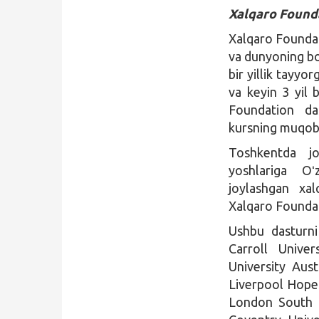
Xalqaro Founda
Xalqaro Foundat
va dunyoning bo
bir yillik tayyo
va keyin 3 yil b
Foundation das
kursning muqobi
Toshkentda jo
yoshlariga Oʻ
joylashgan xal
Xalqaro Foundat
Ushbu dasturni
Carroll Univer
University Aust
Liverpool Hope
London South Ba