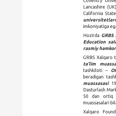
Coventry Unive
Lancashire (UK
California Sta
universitetla
imkoniyatiga ega
Hozirda
GRBS X
Education xal
rasmiy hamkor
GRBS Xalqaro t
ta’lim muassa
tashkiloti –
O
beradigan tashki
muassasasi
196
Dasturlash Mark
50 dan ortiq 
muassasalari bil
Xalqaro Founda