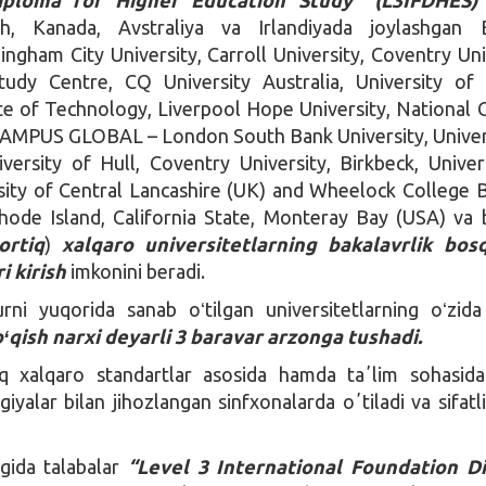
Sh, Kanada, Avstraliya va Irlandiyada joylashgan 
mingham City University, Carroll University, Coventry Uni
Study Centre, CQ University Australia, University of
ute of Technology, Liverpool Hope University, National 
CAMPUS GLOBAL – London South Bank University, Univer
versity of Hull, Coventry University, Birkbeck, Univer
sity of Central Lancashire (UK) and Wheelock College 
Rhode Island, California State, Monteray Bay (USA) va
ortiq
)
xalqaro universitetlarning bakalavrlik bosq
ri kirish
imkonini beradi.
rni yuqorida sanab oʻtilgan universitetlarning oʻzid
oʻqish narxi deyarli 3 baravar arzonga tushadi.
liq xalqaro standartlar asosida hamda taʼlim sohasid
iyalar bilan jihozlangan sinfxonalarda oʼtiladi va sifatli
gida talabalar
“Level 3 International Foundation D