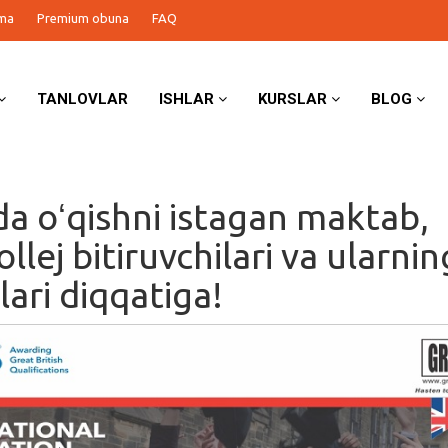
ma
Premium obuna
FAQ
TANLOVLAR
ISHLAR
KURSLAR
BLOG
da oʻqishni istagan maktab,
kollej bitiruvchilari va ularnin
lari diqqatiga!