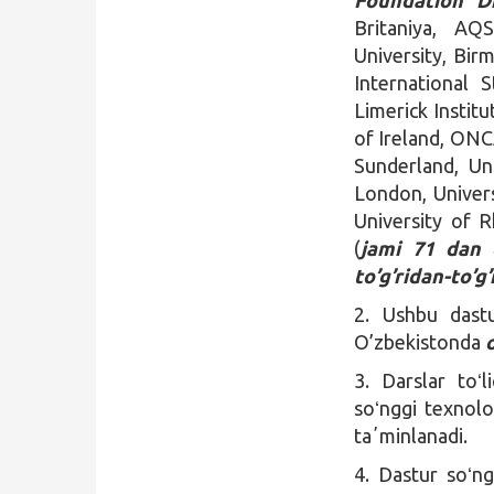
Britaniya, AQ
University, Bir
International 
Limerick Instit
of Ireland, ON
Sunderland, Uni
London, Univer
University of 
(
jami 71 dan 
to’g’ridan-to’g’
2. Ushbu dastu
O’zbekistonda
3. Darslar toʻ
soʻnggi texnolog
taʼminlanadi.
4. Dastur soʻng