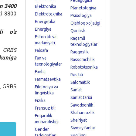
Pedagogika
an 3400
Elektronika
Planetologiya
ti 8800
Elektrotexnika
Psixologiya
Energetika
Qishloq xo'jaligi
Energiya
Qurilish
li o’z
Eston tili va
Raqamli
madaniyati
texnologiyalar
GRBS
Falsafa
Raqqoslik
kuniga
Fan va
Rassomchilik
texnologiyalar
Robototexnika
Fanlar
Rus tili
Farmatsevtika
Salomatlik
1, GRBS
Filologiya va
San'at
lingvistika
San'at tarixi
Fizika
Savodxonlik
Fransuz tili
Shaharsozlik
Fuqarolik
She'riyat
muhandisligi
Siyosiy fanlar
Gender
tadqiqotlari
Sog'liqni