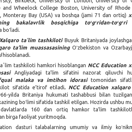
rsity, Birkbeck, University of London, University of 
) and Wheelock College Boston, University of Rhode 
te, Monteray Bay (USA) va boshqa (jami 71 dan ortiq)
x
rning bakalavrlik bosqichiga toʻgʻridan-toʻgʻri 
 boʻladi.
alqaro taʼlim tashkiloti
Buyuk Britaniyada joylashg
qaro ta’lim muassasasining
Oʻzbekiston va Ozarbayj
i
hisoblanadi.
aʼlim tashkiloti hamkori hisoblangan
NCC Education x
sasi
Angliyadagi ta’lim sifatini nazorat qiluvchi h
fqual malaka va imtihon idorasi
tomonidan sifatl
lot sifatida e’tirof etiladi
. NCC Education xalqaro 
6-yilda Britaniya hukumati tashabbusi bilan tuzilgan
azining boʻlimi sifatida tashkil etilgan. Hozirda ushbu m
davlatlarda 160 dan ortiq hamkor ta’lim tashkilotl
an birga faoliyat yuritmoqda.
tion dasturi talabalarning umumiy va ilmiy koʻnikm