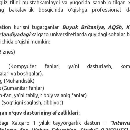
ngliz tilini mustahkamlaydi va yuqorida sanab oʻtilgan 
ning bakalavrlik bosqichida oʻqishga professional d
tion kurisni tugatganlar
Buyuk Britaniya, AQSh, K
Irlandiyadagi
xalqaro universitetlarda quyidagi sohalar b
ichida oʻqishi mumkin:
Biznes)
g (Kompyuter fanlari, ya’ni dasturlash, kom
lari va boshqalar).
g (Muhandislik)
 (Gumanitar fanlar)
-fan, ya’ni tabiiy, tibbiy va aniq fanlar)
(Sogʻliqni saqlash, tibbiyot)
gan oʻquv dasturining afzalliklari:
dagi Xalqaro 1 yillik tayyorgarlik dasturi –
“Intern
iploma for Higher Education Study” (L3IFDHES)