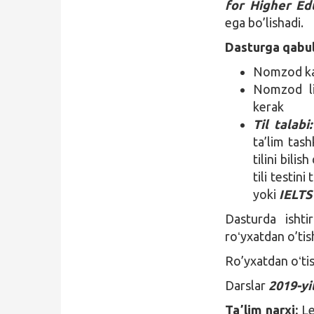
for Higher Ed
ega bo’lishadi.
Dasturga qabul 
Nomzod k
Nomzod li
kerak
Til talabi:
ta’lim tash
tilini bilis
tili testini
yoki
IELTS
Dasturda ishti
roʻyxatdan o’tis
Ro’yxatdan oʻti
Darslar
2019-yi
Taʼlim narxi:
Le