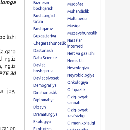
plomga
Biznesni
Mudofaa
boshqarish
Muhandislik
Boshlang'ich
Multimedia
ta'lim
Musiqa
Boshqaruv
Muzeyshunoslik
Buxgalteriya
oʻlishi
Narsalar
Chegarashunoslik
interneti
Dasturlash
alqaro
Neft va gaz ishi
Data Science
d ingliz
Nemis tili
Davlat
, ingliz
Nevrologiya
boshqaruvi
PTE 30
Neyrobiologiya
Davlat siyosati
Onkologiya
Demografiya
Oshpazlik
ar joy,
Dinshunoslik
Oziq-ovqat
Diplomatiya
sanoati
Dizayn
Oziq-ovqat
Dramaturgiya
xavfsizligi
Ekologiya
Oʻrmon xoʻjaligi
ucation
Ekoturizm