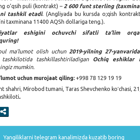
ng o’qsih puli (kontrakt) –
2 600 funt sterling (taxmin
ni tashkil etadi
. (Angliyada bu kursda o;qish kontrak
a’ni taxminana 11400 AQSh dollariga teng.).
yatlar eshigini ochuvchi sifatli ta’lim orqa
 quring!⠀
epul ma’lumot olish uchun
2019-yilning 27-yanvarida
 tashkilotida tashkillashtiriladigan
Ochiq eshiklar 
hingiz mumkin.
lumot uchun murojaat qiling:
+998 78 129 19 19
t shahri, Mirobod tumani, Taras Shevchenko koʻchasi, 2
ashkiloti
.
Yangiliklarni
telegram
kanalimizda kuzatib boring