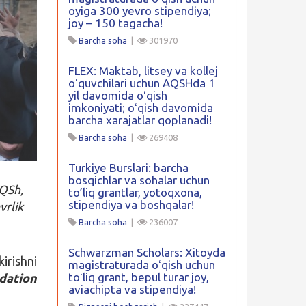
oyiga 300 yevro stipendiya;
joy – 150 tagacha!
Barcha soha
|
301970
FLEX: Maktab, litsey va kollej
oʻquvchilari uchun AQSHda 1
yil davomida oʻqish
imkoniyati; oʻqish davomida
barcha xarajatlar qoplanadi!
Barcha soha
|
269408
Turkiye Burslari: barcha
bosqichlar va sohalar uchun
AQSh,
to’liq grantlar, yotoqxona,
stipendiya va boshqalar!
vrlik
Barcha soha
|
236007
Schwarzman Scholars: Xitoyda
kirishni
magistraturada oʻqish uchun
toʻliq grant, bepul turar joy,
dation
aviachipta va stipendiya!