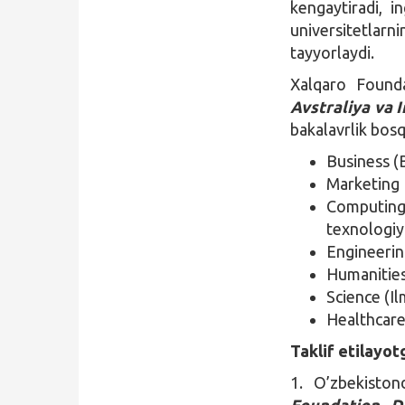
kengaytiradi, i
universitetlar
tayyorlaydi.
Xalqaro Founda
Avstraliya va 
bakalavrlik bosq
Business (
Marketing
Computin
texnologiya
Engineerin
Humanities
Science (Ilm
Healthcare 
Taklif etilayot
1. O’zbekiston
Foundation D