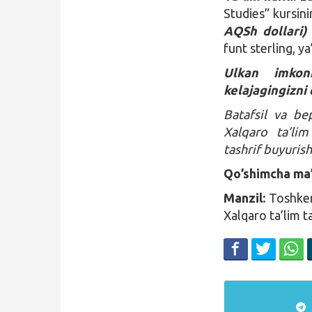
Studies” kursini
AQSh dollari) 
funt sterling, y
Ulkan imkoni
kelajagingizni
Batafsil va b
Xalqaro ta’lim
tashrif buyuris
Qo’shimcha ma’
Manzil:
Toshken
Xalqaro ta’lim t