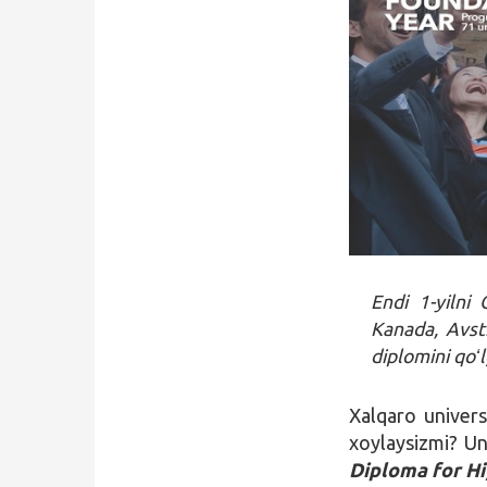
Qidirish
Kirish
Endi 1-yilni
Kanada, Avstr
diplomini qoʻ
Xalqaro universi
xoylaysizmi? U
Diploma for Hi