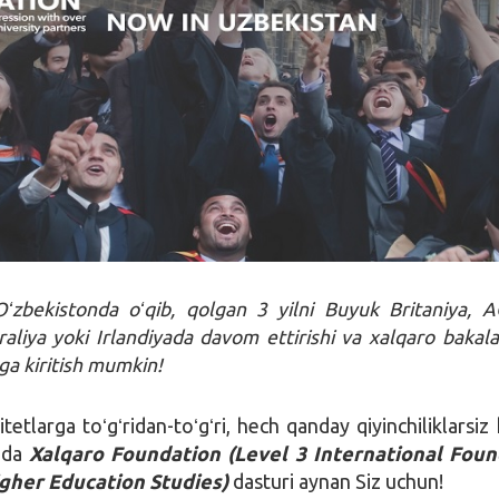
 Oʻzbekistonda oʻqib, qolgan 3 yilni Buyuk Britaniya, 
aliya yoki Irlandiyada davom ettirishi va xalqaro bakala
lga kiritish mumkin!
tetlarga toʻgʻridan-toʻgʻri, hech qanday qiyinchiliklarsiz 
nda
Xalqaro Foundation
(Level 3 International Foun
gher Education Studies)
dasturi aynan Siz uchun!