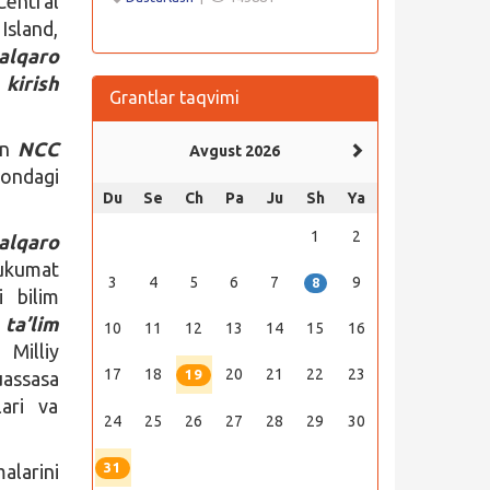
Central
Island,
alqaro
kirish
Grantlar taqvimi
an
NCC
Avgust 2026
ondagi
Du
Se
Ch
Pa
Ju
Sh
Ya
1
2
alqaro
ukumat
3
4
5
6
7
9
8
i bilim
ta’lim
10
11
12
13
14
15
16
 Milliy
17
18
20
21
22
23
19
uassasa
ari va
24
25
26
27
28
29
30
31
alarini