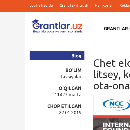
Loyiha haqida
Grant taklif qilish
Hamkorlar
Rekla
GRANTLAR
Grantlar
Tanlovlar
Blog
Chet el
Ishlar
BO'LIM
litsey, 
Tavsiyalar
ota-ona
Kurslar
O'QILGAN
11427 marta
Blog
CHOP ETILGAN
22.01.2019
Yana