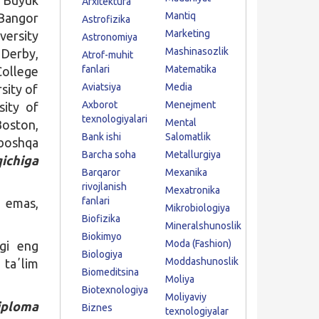
Arxitektura
Mantiq
Bangor
Astrofizika
Marketing
versity
Astronomiya
Mashinasozlik
 Derby,
Atrof-muhit
fanlari
Matematika
College
Aviatsiya
Media
sity of
Axborot
Menejment
sity of
texnologiyalari
Mental
Boston,
Bank ishi
Salomatlik
 boshqa
Barcha soha
Metallurgiya
ichiga
Barqaror
Mexanika
rivojlanish
Mexatronika
fanlari
a emas,
Mikrobiologiya
Biofizika
Mineralshunoslik
Biokimyo
Moda (Fashion)
agi eng
Biologiya
Moddashunoslik
 taʼlim
Biomeditsina
Moliya
Biotexnologiya
Moliyaviy
iploma
Biznes
texnologiyalar