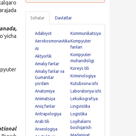
xalqaro
arajada
Sohalar
Davlatlar
anada,
Adabiyot
Kommunikatsiya
oʻyicha
Aerokosmonavtika
Kompyuter
fanlari
AI
Kompyuter
Aktyorlik
muhandisligi
Amaliy fanlar
Koreys tili
pyuter
Amaliy fanlar va
Kriminologiya
Gumanitar
yordam
Kutubxona ishi
Anatomiya
Laboratoriya ishi
Animatsiya
Leksikografiya
Aniq fanlar
Lingvistika
Antrapologiya
Logistika
Arab tili
Loyihalarni
boshqarish
ational
Arxeologiya
Madaniyat
Buyuk