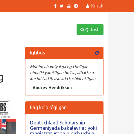
Kirish
|
Qidirish
Iqtibos
Muhim ahamiyatga ega bo’lgan
g
nimaiki yaratilgan bo’lsa, albatta u
kuchli tartib asosida tashkil etilgan
- Andrev Hendrikson
Eng ko'p o'qilgan
Deutschland Scholarship:
Germaniyada bakalavriat yoki
magistraturada oʻqish uchun