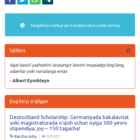
Yangiliklarni
telegram
kanalimizda kuzatib boring
Iqtibos
Agar baxtli yashashni istasangiz baxtni maqsadga bog’lang,
odamlar yoki narsalarga emas
- Albert Eynshteyn
Eng ko'p o'qilgan
Deutschland Scholarship: Germaniyada bakalavriat
yoki magistraturada oʻqish uchun oyiga 300 yevro
stipendiya; joy – 150 tagacha!
Barcha soha
|
301932