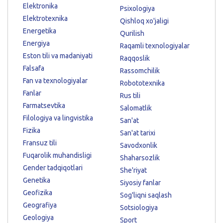
Elektronika
Psixologiya
Elektrotexnika
Qishloq xo'jaligi
Energetika
Qurilish
Energiya
Raqamli texnologiyalar
Eston tili va madaniyati
Raqqoslik
Falsafa
Rassomchilik
Fan va texnologiyalar
Robototexnika
Fanlar
Rus tili
Farmatsevtika
Salomatlik
Filologiya va lingvistika
San'at
Fizika
San'at tarixi
Fransuz tili
Savodxonlik
Fuqarolik muhandisligi
Shaharsozlik
Gender tadqiqotlari
She'riyat
Genetika
Siyosiy fanlar
Geofizika
Sog'liqni saqlash
Geografiya
Sotsiologiya
Geologiya
Sport