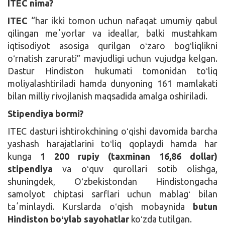
ITEC
nima?
ITEC
“har ikki tomon uchun nafaqat umumiy qabul
qilingan meʼyorlar va ideallar, balki mustahkam
iqtisodiyot asosiga qurilgan oʻzaro bogʻliqlikni
oʻrnatish zarurati” mavjudligi uchun vujudga kelgan.
Dastur Hindiston hukumati tomonidan toʻliq
moliyalashtiriladi hamda dunyoning 161 mamlakati
bilan milliy rivojlanish maqsadida amalga oshiriladi.
Stipendiya bormi?
ITEC dasturi ishtirokchining oʻqishi davomida barcha
yashash harajatlarini toʻliq qoplaydi hamda har
kunga
1 200 rupiy
(taxminan 16,86 dollar)
stipendiya
va oʻquv qurollari sotib olishga,
shuningdek, Oʻzbekistondan Hindistongacha
samolyot chiptasi sarflari uchun mablagʻ bilan
taʼminlaydi. Kurslarda oʻqish mobaynida
butun
Hindiston boʻylab sayohatlar
koʻzda tutilgan.