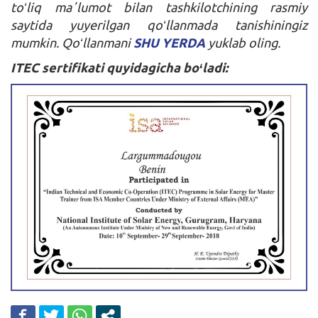
toʻliq maʼlumot bilan tashkilotchining rasmiy
saytida yuyerilgan qoʻllanmada tanishiningiz
mumkin. Qoʻllanmani
SHU YERDA
yuklab oling.
ITEC sertifikati quyidagicha boʻladi: