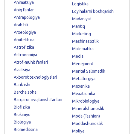
Animatsiya
Logistika
Aniq fanlar
Loyihalarni boshqarish
Antrapologiya
Madaniyat
Arab tili
Mantiq
Arxeologiya
Marketing
Arxitektura
Mashinasozlik
Astrofizika
Matematika
Astronomiya
Media
Atrof-muhit fanlari
Menejment
Aviatsiya
Mental Salomatlik
Axborot texnologiyalari
Metallurgiya
Bank ishi
Mexanika
Barcha soha
Mexatronika
Barqaror rivojlanish fanlari
Mikrobiologiya
Biofizika
Mineralshunoslik
Biokimyo
Moda (Fashion)
Biologiya
Moddashunoslik
Biomeditsina
Moliya