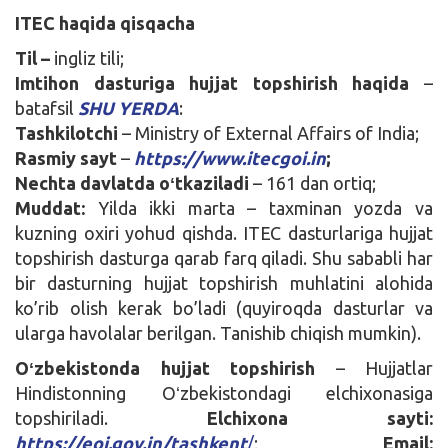
ITEC
haqida qisqacha
Til –
ingliz tili;
Imtihon dasturiga hujjat topshirish haqida
–
batafsil
SHU YERDA
:
Tashkilotchi
– Ministry of External Affairs of India;
Rasmiy sayt
–
https://www.itecgoi.in
;
Nechta davlatda oʻtkaziladi
– 161 dan ortiq;
Muddat:
Yilda ikki marta – taxminan yozda va
kuzning oxiri yohud qishda. ITEC dasturlariga hujjat
topshirish dasturga qarab farq qiladi. Shu sababli har
bir dasturning hujjat topshirish muhlatini alohida
ko’rib olish kerak bo’ladi (quyiroqda dasturlar va
ularga havolalar berilgan. Tanishib chiqish mumkin).
Oʻzbekistonda hujjat topshirish
– Hujjatlar
Hindistonning Oʻzbekistondagi elchixonasiga
topshiriladi.
Elchixona sayti:
https://eoi.gov.in/tashkent
/
;
Email: