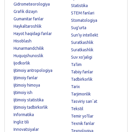
Gidrometeorologiya
Statistika
Grafik dizayn
STEM fanlari
Gumanitar fanlar
Stomatologiya
Haykaltaroshlik
Sug'urta
Hayot haqidagi fanlar
Sun'iy intellekt
Hisoblash
Suratkashlik
Hunarmandchilik
Suratkashlik
Huquqshunoslik
Suv xo'jaligi
Ijodkorlik
Ta'lim
Ijtimoiy antropologiya
Tabiiy fanlar
Ijtimoiy fanlar
Tadbirkorlik
Ijtimoiy himoya
Tarix
Ijtimoiy ish
Tarjimonlik
Ijtimoiy statistika
Tasviriy sanʼat
Ijtimoiy tadbirkorlik
Tekstil
Informatika
Temir yo'llar
Ingliz tili
Texnik fanlar
Innovatsiyalar
Texnologiya