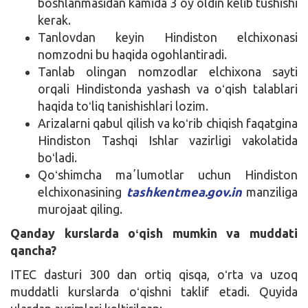
boshlanmasidan kamida 3 oy oldin kelib tushishi
kerak.
Tanlovdan keyin Hindiston elchixonasi
nomzodni bu haqida ogohlantiradi.
Tanlab olingan nomzodlar elchixona sayti
orqali Hindistonda yashash va oʻqish talablari
haqida toʻliq tanishishlari lozim.
Arizalarni qabul qilish va koʻrib chiqish faqatgina
Hindiston Tashqi Ishlar vazirligi vakolatida
boʻladi.
Qoʻshimcha maʼlumotlar uchun Hindiston
elchixonasining
tashkentmea.gov.in
manziliga
murojaat qiling.
Qanday kurslarda oʻqish mumkin va muddati
qancha?
ITEC dasturi 300 dan ortiq qisqa, oʻrta va uzoq
muddatli kurslarda oʻqishni taklif etadi. Quyida