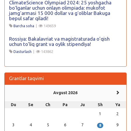
ClimateScience Olympiad 2024: 25 yoshgacha
boʻlganlar uchun onlayn olimpiada: mukofot
jamgʻarmasi 15 000 dollar va gʻoliblar Bakuga
bepul safar qiladi!
Barcha soha
|
149659
Rossiya: Bakalavriat va magistraturada o’qish
uchun to’liq grant va oylik stipendiya!
Dasturlash
|
143862
Grantlar taqvimi
Avgust 2026
Du
Se
Ch
Pa
Ju
Sh
Ya
1
2
3
4
5
6
7
9
8