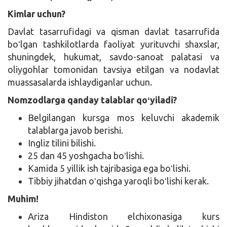
Kimlar uchun?
Davlat tasarrufidagi va qisman davlat tasarrufida
boʻlgan tashkilotlarda faoliyat yurituvchi shaxslar,
shuningdek, hukumat, savdo-sanoat palatasi va
oliygohlar tomonidan tavsiya etilgan va nodavlat
muassasalarda ishlaydiganlar uchun.
Nomzodlarga qanday talablar qoʻyiladi?
Belgilangan kursga mos keluvchi akademik
talablarga javob berishi.
Ingliz tilini bilishi.
25 dan 45 yoshgacha boʻlishi.
Kamida 5 yillik ish tajribasiga ega boʻlishi.
Tibbiy jihatdan oʻqishga yaroqli boʻlishi kerak.
Muhim!
Ariza Hindiston elchixonasiga kurs