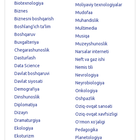
Biotexnologiya
Moliyaviy texnologiyalar
Biznes
Mudofaa
Biznesni boshqarish
Muhandislik
Boshlang'ich ta'lim
Multimedia
Boshqaruv
Musiqa
Buxgalteriya
Muzeyshunoslik
Chegarashunoslik
Narsalar interneti
Dasturlash
Neft va gaz ishi
Data Science
Nemis tili
Davlat boshqaruvi
Nevrologiya
Davlat siyosati
Neyrobiologiya
Demografiya
Onkologiya
Dinshunoslik
Oshpazlik
Diplomatiya
Oziq-ovqat sanoati
Dizayn
Oziq-ovqat xavfsizligi
Dramaturgiya
Oʻrmon xoʻjaligi
Ekologiya
Pedagogika
Ekoturizm
Planetologiya