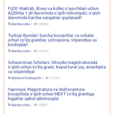
FLEX: Maktab, litsey va kollej oʻquvchilari uchun
AQSHda 1 yil davomida oʻqish imkoniyati; oʻqish
davomida barcha xarajatlar qoplanadi!
Barcha soha
|
269356
Turkiye Burslari: barcha bosqichlar va sohalar
uchun to’liq grantlar, yotoqxona, stipendiya va
boshqalar!
Barcha soha
|
235947
Schwarzman Scholars: Xitoyda magistraturada
oʻqish uchun toʻliq grant, bepul turar joy, aviachipta
va stipendiya!
Biznesni boshqarish
|
227420
Yaponiya: Magistratura va doktorantura
bosqichida oʻqish uchun MEXT toʻliq grantiga
hujjatlar qabul qilinmoqda!
Barcha soha
|
178871