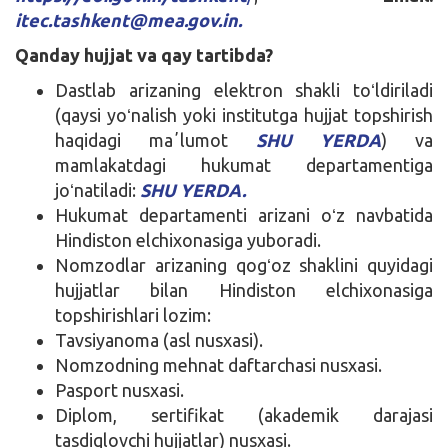
itec.tashkent@mea.gov.in.
Qanday hujjat va qay tartibda?
Dastlab arizaning elektron shakli toʻldiriladi
(qaysi yoʻnalish yoki institutga hujjat topshirish
haqidagi maʼlumot
SHU YERDA
) va
mamlakatdagi hukumat departamentiga
joʻnatiladi:
SHU YERDA.
Hukumat departamenti arizani oʻz navbatida
Hindiston elchixonasiga yuboradi.
Nomzodlar arizaning qogʻoz shaklini quyidagi
hujjatlar bilan Hindiston elchixonasiga
topshirishlari lozim:
Tavsiyanoma (asl nusxasi).
Nomzodning mehnat daftarchasi nusxasi.
Pasport nusxasi.
Diplom, sertifikat (akademik darajasi
tasdiqlovchi hujjatlar) nusxasi.