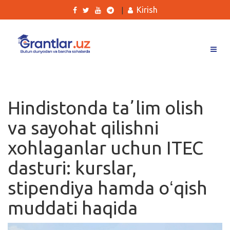
Kirish
|
Grantlar
Tanlovlar
Hindistonda taʼlim olish
Ishlar
va sayohat qilishni
Kurslar
xohlaganlar uchun ITEC
Blog
dasturi: kurslar,
Yana
stipendiya hamda oʻqish
muddati haqida
Qidirish