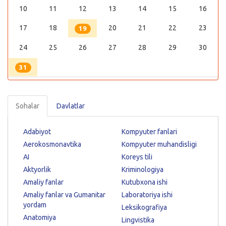
10
11
12
13
14
15
16
17
18
20
21
22
23
19
24
25
26
27
28
29
30
31
Sohalar
Davlatlar
Adabiyot
Kompyuter fanlari
Aerokosmonavtika
Kompyuter muhandisligi
AI
Koreys tili
Aktyorlik
Kriminologiya
Amaliy fanlar
Kutubxona ishi
Amaliy fanlar va Gumanitar
Laboratoriya ishi
yordam
Leksikografiya
Anatomiya
Lingvistika