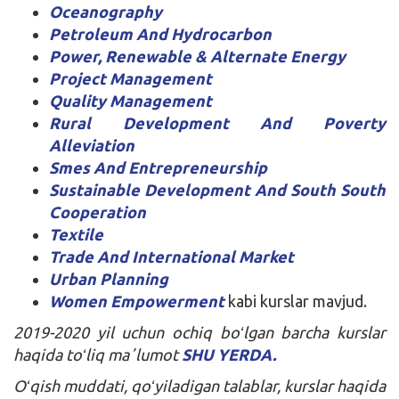
Oceanography
Petroleum And Hydrocarbon
Power, Renewable & Alternate Energy
Project Management
Quality Management
Rural Development And Poverty
Alleviation
Smes And Entrepreneurship
Sustainable Development And South South
Cooperation
Textile
Trade And International Market
Urban Planning
Women Empowerment
kabi kurslar mavjud.
2019-2020 yil uchun ochiq boʻlgan barcha kurslar
haqida toʻliq maʼlumot
SHU YERDA.
Oʻqish muddati, qoʻyiladigan talablar, kurslar haqida