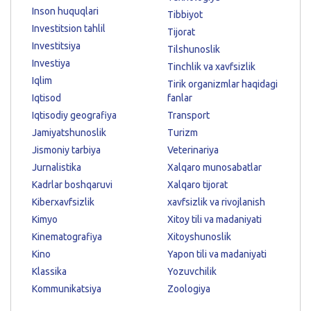
Inson huquqlari
Tibbiyot
Investitsion tahlil
Tijorat
Investitsiya
Tilshunoslik
Investiya
Tinchlik va xavfsizlik
Iqlim
Tirik organizmlar haqidagi
Iqtisod
fanlar
Iqtisodiy geografiya
Transport
Jamiyatshunoslik
Turizm
Jismoniy tarbiya
Veterinariya
Jurnalistika
Xalqaro munosabatlar
Kadrlar boshqaruvi
Xalqaro tijorat
Kiberxavfsizlik
xavfsizlik va rivojlanish
Kimyo
Xitoy tili va madaniyati
Kinematografiya
Xitoyshunoslik
Kino
Yapon tili va madaniyati
Klassika
Yozuvchilik
Kommunikatsiya
Zoologiya