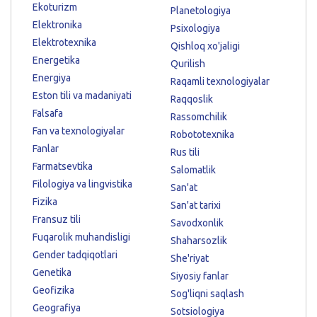
Ekoturizm
Planetologiya
Elektronika
Psixologiya
Elektrotexnika
Qishloq xo'jaligi
Energetika
Qurilish
Energiya
Raqamli texnologiyalar
Eston tili va madaniyati
Raqqoslik
Falsafa
Rassomchilik
Fan va texnologiyalar
Robototexnika
Fanlar
Rus tili
Farmatsevtika
Salomatlik
Filologiya va lingvistika
San'at
Fizika
San'at tarixi
Fransuz tili
Savodxonlik
Fuqarolik muhandisligi
Shaharsozlik
Gender tadqiqotlari
She'riyat
Genetika
Siyosiy fanlar
Geofizika
Sog'liqni saqlash
Geografiya
Sotsiologiya