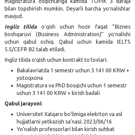
magistratura osqichlariga kamida TOPIK 3 daraja
bilan topshirish mumkin. Deyarli barcha yoʻnalishlar
mavjud.
Ingliz tilida
oʻqish uchun hozir faqat “Biznes
boshqaruvi (Business Administration)” yoʻnalishi
uchun qabul ochiq. Qabul uchun kamida IELTS
5.5/CEFR B2 talab etiladi.
Ingliz tilida oʻqish uchun kontrakt toʻlovlari:
Bakalavriatda 1 semestr uchun 3 141 00 KRW +
yotoqxona
Magistratura va PhD bosqichi uchun 1 semestr
uchun 3 141 00 KRW + kirish badali
Qabul jarayoni:
Universitet Xalqaro bo’limiga elekrton va asl
hujjatlarni yetkazish sa’nasi: 2023/06/16
Yo’nalish professorlari bilan kirish suhbat