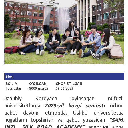
Kirish
Blog
BO'LIM
O'QILGAN
CHOP ETILGAN
Tavsiyalar
8009 marta
08.06.2023
Janubiy Koreyada joylashgan nufuzli
universitetlarga
2023-yil kuzgi semestr
uchun
qabul davom etmoqda. Ushbu universitetga
hujjatlarni topshirish va qabul yuzasidan
“SAM.
INTL. SILK ROAD ACADEMY”
agentligi sizga