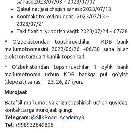
sa’nasi: 2023/07/03 ~ 2023/07/07
Qabul natijasi chiqish sanasi: 2023/07/13
Kontrakt toʻlovi muddati: 2023/07/13 ~
2023/07/21
Taklif xatini yuborish vaqti: 2023/07/24 ~ 07/28
* Oʻzbekistondan topshiruvchilar KDB bank
ma’lumotnomasini 2023/06/26 ~06/30 sana bilan
elektron tarzda 1 kunlik topshiradi.
* Oʻzbekistondan topshiruvchilar 1 oylik bank
ma’lumotnoma uchun KDB bankga pul qo’yish
(depozit) sanasi – 23, 26, 27-iyun.
Murojaat
Batafsil maʼlumot va ariza topshirish uchun quyidagi
kontaktlarga murojaat qiling:
Telegram:
@SilkRoad_Academy3
Tel:
+998932849806