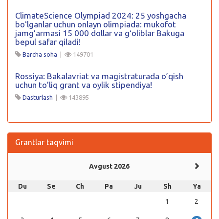
ClimateScience Olympiad 2024: 25 yoshgacha
boʻlganlar uchun onlayn olimpiada: mukofot
jamgʻarmasi 15 000 dollar va gʻoliblar Bakuga
bepul safar qiladi!
Barcha soha
|
149701
Rossiya: Bakalavriat va magistraturada o’qish
uchun to’liq grant va oylik stipendiya!
Dasturlash
|
143895
Grantlar taqvimi
Avgust 2026
Du
Se
Ch
Pa
Ju
Sh
Ya
1
2