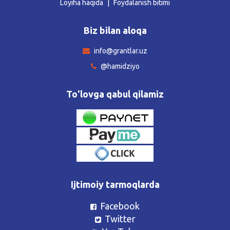
Loyiha haqida
Foydalanish bitimi
Biz bilan aloqa
info@grantlar.uz
@hamidziyo
To'lovga qabul qilamiz
Ijtimoiy tarmoqlarda
Facebook
Twitter