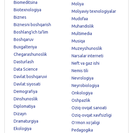
Biomeditsina
Moliya
Biotexnologiya
Moliyaviy texnologiyalar
Biznes
Mudofaa
Biznesni boshqarish
Muhandislik
Boshlang'ich ta'lim
Multimedia
Boshqaruv
Musiqa
Buxgalteriya
Muzeyshunoslik
Chegarashunoslik
Narsalar interneti
Dasturlash
Neft va gaz ishi
Data Science
Nemis tili
Davlat boshqaruvi
Nevrologiya
Davlat siyosati
Neyrobiologiya
Demografiya
Onkologiya
Dinshunoslik
Oshpazlik
Diplomatiya
Oziq-ovqat sanoati
Dizayn
Oziq-ovqat xavfsizligi
Dramaturgiya
Oʻrmon xoʻjaligi
Ekologiya
Pedagogika