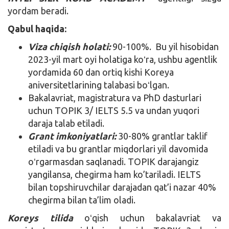
yordam beradi.
Qabul haqida:
Viza chiqish holati:
90-100%. Bu yil hisobidan
2023-yil mart oyi holatiga koʻra, ushbu agentlik
yordamida 60 dan ortiq kishi Koreya
aniversitetlarining talabasi boʻlgan.
Bakalavriat, magistratura va PhD dasturlari
uchun TOPIK 3/ IELTS 5.5 va undan yuqori
daraja talab etiladi.
Grant imkoniyatlari:
30-80% grantlar taklif
etiladi va bu grantlar miqdorlari yil davomida
oʻrgarmasdan saqlanadi. TOPIK darajangiz
yangilansa, chegirma ham ko’tariladi. IELTS
bilan topshiruvchilar darajadan qat’i nazar 40%
chegirma bilan ta’lim oladi.
Koreys tilida
oʻqish uchun bakalavriat va