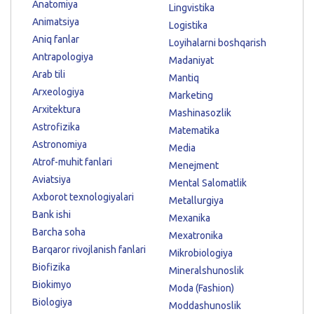
Anatomiya
Lingvistika
Animatsiya
Logistika
Aniq fanlar
Loyihalarni boshqarish
Antrapologiya
Madaniyat
Arab tili
Mantiq
Arxeologiya
Marketing
Arxitektura
Mashinasozlik
Astrofizika
Matematika
Astronomiya
Media
Atrof-muhit fanlari
Menejment
Aviatsiya
Mental Salomatlik
Axborot texnologiyalari
Metallurgiya
Bank ishi
Mexanika
Barcha soha
Mexatronika
Barqaror rivojlanish fanlari
Mikrobiologiya
Biofizika
Mineralshunoslik
Biokimyo
Moda (Fashion)
Biologiya
Moddashunoslik