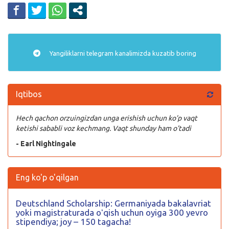
Yangiliklarni
telegram
kanalimizda kuzatib boring
Iqtibos
Hech qachon orzuingizdan unga erishish uchun ko’p vaqt
ketishi sababli voz kechmang. Vaqt shunday ham o’tadi
- Earl Nightingale
Eng ko'p o'qilgan
Deutschland Scholarship: Germaniyada bakalavriat
yoki magistraturada oʻqish uchun oyiga 300 yevro
stipendiya; joy – 150 tagacha!