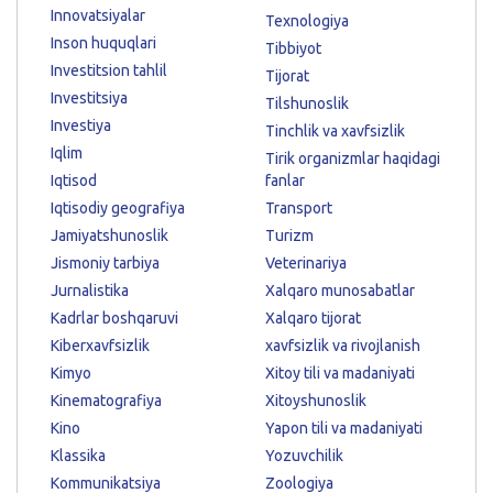
Innovatsiyalar
Texnologiya
Inson huquqlari
Tibbiyot
Investitsion tahlil
Tijorat
Investitsiya
Tilshunoslik
Investiya
Tinchlik va xavfsizlik
Iqlim
Tirik organizmlar haqidagi
Iqtisod
fanlar
Iqtisodiy geografiya
Transport
Jamiyatshunoslik
Turizm
Jismoniy tarbiya
Veterinariya
Jurnalistika
Xalqaro munosabatlar
Kadrlar boshqaruvi
Xalqaro tijorat
Kiberxavfsizlik
xavfsizlik va rivojlanish
Kimyo
Xitoy tili va madaniyati
Kinematografiya
Xitoyshunoslik
Kino
Yapon tili va madaniyati
Klassika
Yozuvchilik
Kommunikatsiya
Zoologiya