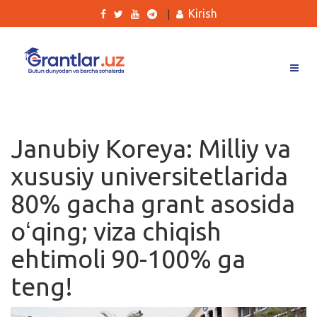
Kirish
|
Grantlar
Tanlovlar
Janubiy Koreya: Milliy va
Ishlar
xususiy universitetlarida
Kurslar
80% gacha grant asosida
Blog
oʻqing; viza chiqish
Yana
ehtimoli 90-100% ga
teng!
Qidirish