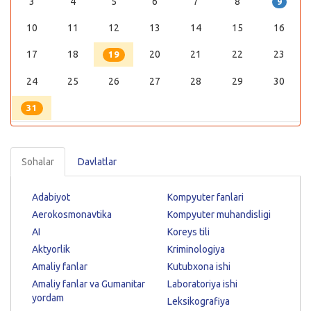
3
4
5
6
7
8
9
10
11
12
13
14
15
16
17
18
20
21
22
23
19
24
25
26
27
28
29
30
31
Sohalar
Davlatlar
Adabiyot
Kompyuter fanlari
Aerokosmonavtika
Kompyuter muhandisligi
AI
Koreys tili
Aktyorlik
Kriminologiya
Amaliy fanlar
Kutubxona ishi
Amaliy fanlar va Gumanitar
Laboratoriya ishi
yordam
Leksikografiya