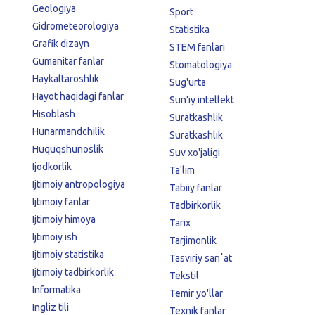
Geologiya
Sport
Gidrometeorologiya
Statistika
Grafik dizayn
STEM fanlari
Gumanitar fanlar
Stomatologiya
Haykaltaroshlik
Sug'urta
Hayot haqidagi fanlar
Sun'iy intellekt
Hisoblash
Suratkashlik
Hunarmandchilik
Suratkashlik
Huquqshunoslik
Suv xo'jaligi
Ijodkorlik
Ta'lim
Ijtimoiy antropologiya
Tabiiy fanlar
Ijtimoiy fanlar
Tadbirkorlik
Ijtimoiy himoya
Tarix
Ijtimoiy ish
Tarjimonlik
Ijtimoiy statistika
Tasviriy sanʼat
Ijtimoiy tadbirkorlik
Tekstil
Informatika
Temir yo'llar
Ingliz tili
Texnik fanlar