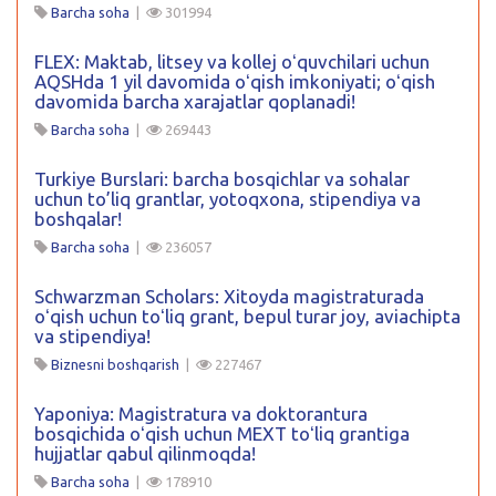
Barcha soha
|
301994
FLEX: Maktab, litsey va kollej oʻquvchilari uchun
AQSHda 1 yil davomida oʻqish imkoniyati; oʻqish
davomida barcha xarajatlar qoplanadi!
Barcha soha
|
269443
Turkiye Burslari: barcha bosqichlar va sohalar
uchun to’liq grantlar, yotoqxona, stipendiya va
boshqalar!
Barcha soha
|
236057
Schwarzman Scholars: Xitoyda magistraturada
oʻqish uchun toʻliq grant, bepul turar joy, aviachipta
va stipendiya!
Biznesni boshqarish
|
227467
Yaponiya: Magistratura va doktorantura
bosqichida oʻqish uchun MEXT toʻliq grantiga
hujjatlar qabul qilinmoqda!
Barcha soha
|
178910