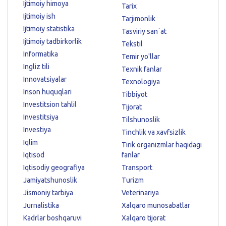
Ijtimoiy himoya
Tarix
Ijtimoiy ish
Tarjimonlik
Ijtimoiy statistika
Tasviriy sanʼat
Ijtimoiy tadbirkorlik
Tekstil
Informatika
Temir yo'llar
Ingliz tili
Texnik fanlar
Innovatsiyalar
Texnologiya
Inson huquqlari
Tibbiyot
Investitsion tahlil
Tijorat
Investitsiya
Tilshunoslik
Investiya
Tinchlik va xavfsizlik
Iqlim
Tirik organizmlar haqidagi
Iqtisod
fanlar
Iqtisodiy geografiya
Transport
Jamiyatshunoslik
Turizm
Jismoniy tarbiya
Veterinariya
Jurnalistika
Xalqaro munosabatlar
Kadrlar boshqaruvi
Xalqaro tijorat