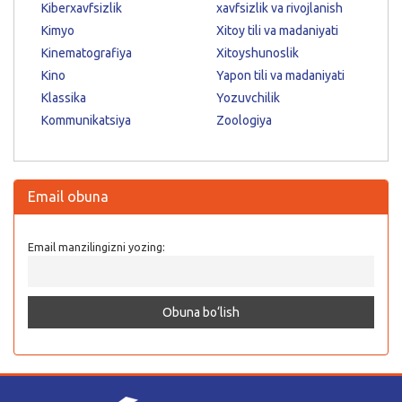
Kiberxavfsizlik
xavfsizlik va rivojlanish
Kimyo
Xitoy tili va madaniyati
Kinematografiya
Xitoyshunoslik
Kino
Yapon tili va madaniyati
Klassika
Yozuvchilik
Kommunikatsiya
Zoologiya
Email obuna
Email manzilingizni yozing: