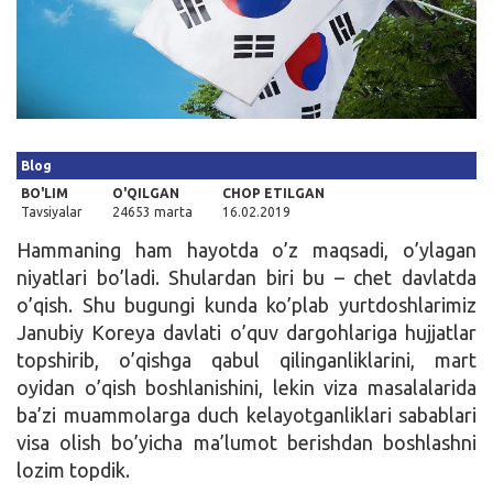
Kirish
Blog
BO'LIM
O'QILGAN
CHOP ETILGAN
Tavsiyalar
24653 marta
16.02.2019
Hammaning ham hayotda o’z maqsadi, o’ylagan
niyatlari bo’ladi. Shulardan biri bu – chet davlatda
o’qish. Shu bugungi kunda ko’plab yurtdoshlarimiz
Janubiy Koreya davlati o’quv dargohlariga hujjatlar
topshirib, o’qishga qabul qilinganliklarini, mart
oyidan o’qish boshlanishini, lekin viza masalalarida
ba’zi muammolarga duch kelayotganliklari sabablari
visa olish bo’yicha ma’lumot berishdan boshlashni
lozim topdik.