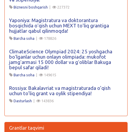
Biznesni boshqarish
|
227372
Yaponiya: Magistratura va doktorantura
bosqichida oʻqish uchun MEXT toʻliq grantiga
hujjatlar qabul qilinmoqda!
Barcha soha
|
178826
ClimateScience Olympiad 2024: 25 yoshgacha
boʻlganlar uchun onlayn olimpiada: mukofot
jamgʻarmasi 15 000 dollar va gʻoliblar Bakuga
bepul safar qiladi!
Barcha soha
|
149615
Rossiya: Bakalavriat va magistraturada o’qish
uchun to’liq grant va oylik stipendiya!
Dasturlash
|
143836
Grantlar taqvimi