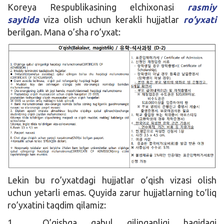
Koreya Respublikasining elchixonasi
rasmiy
saytida
viza olish uchun kerakli hujjatlar
ro’yxati
berilgan. Mana o’sha ro’yxat:
Lekin bu ro’yxatdagi hujjatlar o’qish vizasi olish
uchun yetarli emas. Quyida zarur hujjatlarning to’liq
ro’yxatini taqdim qilamiz:
1. O’qishga qabul qilinganligi haqidagi