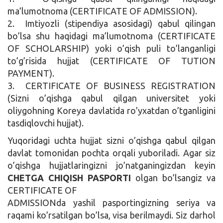
ma’lumotnoma (CERTIFICATE OF ADMISSION).
2. Imtiyozli (stipendiya asosidagi) qabul qilingan
bo’lsa shu haqidagi ma’lumotnoma (CERTIFICATE
OF SCHOLARSHIP) yoki o’qish puli to’langanligi
to’g’risida hujjat (CERTIFICATE OF TUTION
PAYMENT).
3. CERTIFICATE OF BUSINESS REGISTRATION
(Sizni o’qishga qabul qilgan universitet yoki
oliygohning Koreya davlatida ro’yxatdan o’tganligini
tasdiqlovchi hujjat).
Yuqoridagi uchta hujjat sizni o’qishga qabul qilgan
davlat tomonidan pochta orqali yuboriladi. Agar siz
o’qishga hujjatlaringizni jo’natganingizdan keyin
CHETGA CHIQISH PASPORTI
olgan bo’lsangiz va
CERTIFICATE OF
ADMISSIONda yashil pasportingizning seriya va
raqami ko’rsatilgan bo’lsa, visa berilmaydi. Siz darhol