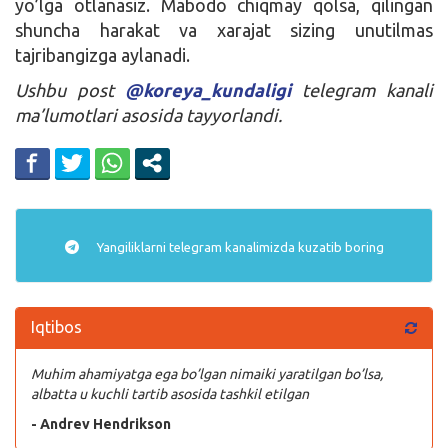
yo’lga otlanasiz. Mabodo chiqmay qolsa, qilingan
shuncha harakat va xarajat sizing unutilmas
tajribangizga aylanadi.
Ushbu post
@koreya_kundaligi
telegram kanali
ma’lumotlari asosida tayyorlandi.
Yangiliklarni
telegram
kanalimizda kuzatib boring
Iqtibos
Muhim ahamiyatga ega bo’lgan nimaiki yaratilgan bo’lsa,
albatta u kuchli tartib asosida tashkil etilgan
- Andrev Hendrikson