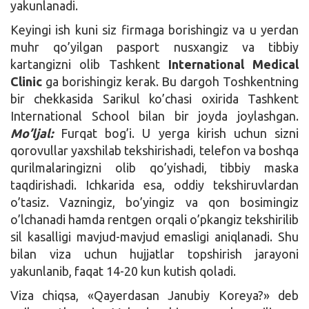
yakunlanadi.
Keyingi ish kuni siz firmaga borishingiz va u yerdan
muhr qo’yilgan pasport nusxangiz va tibbiy
kartangizni olib Tashkent
International Medical
Clinic
ga borishingiz kerak. Bu dargoh Toshkentning
bir chekkasida Sarikul ko’chasi oxirida Tashkent
International School bilan bir joyda joylashgan.
Mo’ljal:
Furqat bog’i. U yerga kirish uchun sizni
qorovullar yaxshilab tekshirishadi, telefon va boshqa
qurilmalaringizni olib qo’yishadi, tibbiy maska
taqdirishadi. Ichkarida esa, oddiy tekshiruvlardan
o’tasiz. Vazningiz, bo’yingiz va qon bosimingiz
o’lchanadi hamda rentgen orqali o’pkangiz tekshirilib
sil kasalligi mavjud-mavjud emasligi aniqlanadi. Shu
bilan viza uchun hujjatlar topshirish jarayoni
yakunlanib, faqat 14-20 kun kutish qoladi.
Viza chiqsa, «Qayerdasan Janubiy Koreya?» deb