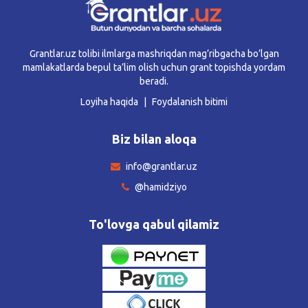
Grantlar.uz tolibi ilmlarga mashriqdan mag’ribgacha bo’lgan
mamlakatlarda bepul ta’lim olish uchun grant topishda yordam
beradi.
Loyiha haqida
Foydalanish bitimi
Biz bilan aloqa
info@grantlar.uz
@hamidziyo
To'lovga qabul qilamiz