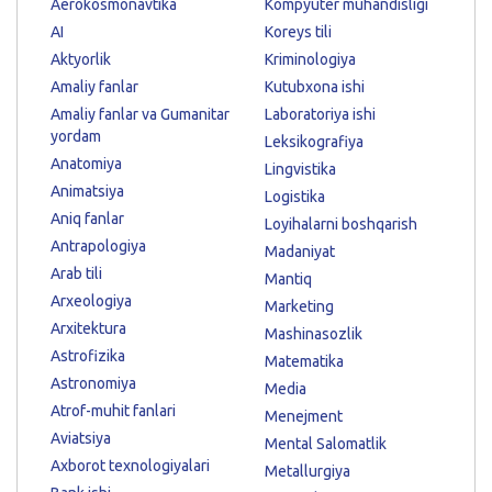
Aerokosmonavtika
Kompyuter muhandisligi
AI
Koreys tili
Aktyorlik
Kriminologiya
Amaliy fanlar
Kutubxona ishi
Amaliy fanlar va Gumanitar
Laboratoriya ishi
yordam
Leksikografiya
Anatomiya
Lingvistika
Animatsiya
Logistika
Aniq fanlar
Loyihalarni boshqarish
Antrapologiya
Madaniyat
Arab tili
Mantiq
Arxeologiya
Marketing
Arxitektura
Mashinasozlik
Astrofizika
Matematika
Astronomiya
Media
Atrof-muhit fanlari
Menejment
Aviatsiya
Mental Salomatlik
Axborot texnologiyalari
Metallurgiya