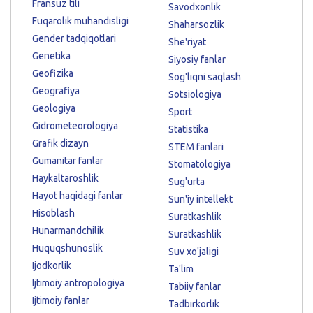
Fransuz tili
Savodxonlik
Fuqarolik muhandisligi
Shaharsozlik
Gender tadqiqotlari
She'riyat
Genetika
Siyosiy fanlar
Geofizika
Sog'liqni saqlash
Geografiya
Sotsiologiya
Geologiya
Sport
Gidrometeorologiya
Statistika
Grafik dizayn
STEM fanlari
Gumanitar fanlar
Stomatologiya
Haykaltaroshlik
Sug'urta
Hayot haqidagi fanlar
Sun'iy intellekt
Hisoblash
Suratkashlik
Hunarmandchilik
Suratkashlik
Huquqshunoslik
Suv xo'jaligi
Ijodkorlik
Ta'lim
Ijtimoiy antropologiya
Tabiiy fanlar
Ijtimoiy fanlar
Tadbirkorlik