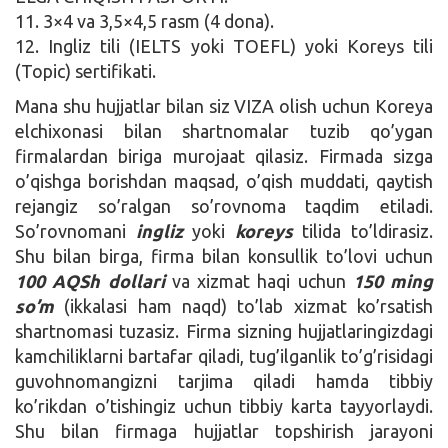
11. 3×4 va 3,5×4,5 rasm (4 dona).
12. Ingliz tili (IELTS yoki TOEFL) yoki Koreys tili
(Topic) sertifikati.
Mana shu hujjatlar bilan siz VIZA olish uchun Koreya
elchixonasi bilan shartnomalar tuzib qo’ygan
firmalardan biriga murojaat qilasiz. Firmada sizga
o’qishga borishdan maqsad, o’qish muddati, qaytish
rejangiz so’ralgan so’rovnoma taqdim etiladi.
So’rovnomani
ingliz
yoki
koreys
tilida to’ldirasiz.
Shu bilan birga, firma bilan konsullik to’lovi uchun
100 AQSh dollari
va xizmat haqi uchun
150 ming
so’m
(ikkalasi ham naqd) to’lab xizmat ko’rsatish
shartnomasi tuzasiz. Firma sizning hujjatlaringizdagi
kamchiliklarni bartafar qiladi, tug’ilganlik to’g’risidagi
guvohnomangizni tarjima qiladi hamda tibbiy
ko’rikdan o’tishingiz uchun tibbiy karta tayyorlaydi.
Shu bilan firmaga hujjatlar topshirish jarayoni