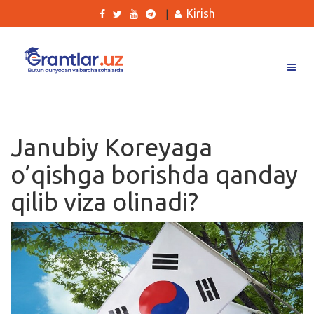
Kirish
|
Grantlar
Tanlovlar
Janubiy Koreyaga
Ishlar
o’qishga borishda qanday
Kurslar
qilib viza olinadi?
Blog
Yana
Qidirish