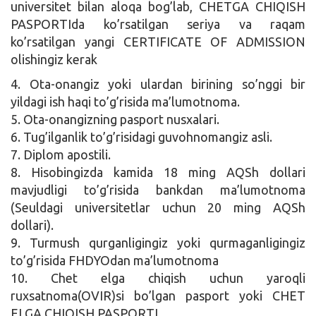
universitet bilan aloqa bog’lab, CHETGA CHIQISH
PASPORTIda ko’rsatilgan seriya va raqam
ko’rsatilgan yangi CERTIFICATE OF ADMISSION
olishingiz kerak
4. Ota-onangiz yoki ulardan birining so’nggi bir
yildagi ish haqi to’g’risida ma’lumotnoma.
5. Ota-onangizning pasport nusxalari.
6. Tug’ilganlik to’g’risidagi guvohnomangiz asli.
7. Diplom apostili.
8. Hisobingizda kamida 18 ming AQSh dollari
mavjudligi to’g’risida bankdan ma’lumotnoma
(Seuldagi universitetlar uchun 20 ming AQSh
dollari).
9. Turmush qurganligingiz yoki qurmaganligingiz
to’g’risida FHDYOdan ma’lumotnoma
10. Chet elga chiqish uchun yaroqli
ruxsatnoma(OVIR)si bo’lgan pasport yoki CHET
ELGA CHIQISH PASPORTI.