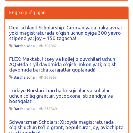
Eng ko'p o'qilgan
Deutschland Scholarship: Germaniyada bakalavriat
yoki magistraturada oʻqish uchun oyiga 300 yevro
stipendiya; joy – 150 tagacha!
Barcha soha
|
301862
FLEX: Maktab, litsey va kollej oʻquvchilari uchun
AQSHda 1 yil davomida oʻqish imkoniyati; oʻqish
davomida barcha xarajatlar qoplanadi!
Barcha soha
|
269262
Turkiye Burslari: barcha bosqichlar va sohalar
uchun to’liq grantlar, yotoqxona, stipendiya va
boshqalar!
Barcha soha
|
235849
Schwarzman Scholars: Xitoyda magistraturada
oʻqish uchun toʻliq grant, bepul turar joy, aviachipta
va stipendiya!