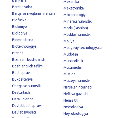
Bank ishi
Mexanika
Barcha soha
Mexatronika
Barqaror rivojlanish fanlari
Mikrobiologiya
Biofizika
Mineralshunoslik
Biokimyo
Moda (Fashion)
Biologiya
Moddashunoslik
Biomeditsina
Moliya
Biotexnologiya
Moliyaviy texnologiyalar
Biznes
Mudofaa
Biznesni boshqarish
Muhandislik
Boshlang'ich ta'lim
Multimedia
Boshqaruv
Musiqa
Buxgalteriya
Muzeyshunoslik
Chegarashunoslik
Narsalar interneti
Dasturlash
Neft va gaz ishi
Data Science
Nemis tili
Davlat boshqaruvi
Nevrologiya
Davlat siyosati
Neyrobiologiya