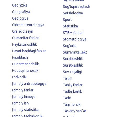
Geofizika
Sog'liqni saqlash
Geografiya
Sotsiologiya
Geologiya
Sport
Gidrometeorologiya
Statistika
Grafik dizayn
STEM fanlari
Gumanitar fanlar
Stomatologiya
Haykaltaroshlik
Sug'urta
Hayot haqidagi fanlar
Sun'iy intellekt
Hisoblash
Suratkashlik
Hunarmandchilik
Suratkashlik
Huquqshunoslik
Suv xo'jaligi
Ijodkorlik
Ta'lim
Ijtimoiy antropologiya
Tabiiy fanlar
Ijtimoiy fanlar
Tadbirkorlik
Ijtimoiy himoya
Tarix
Ijtimoiy ish
Tarjimonlik
Ijtimoiy statistika
Tasviriy sanʼat
Ijtimoiy tadbirkorlik