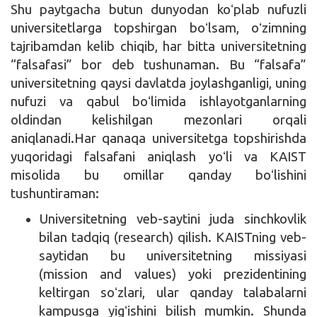
Shu paytgacha butun dunyodan koʻplab nufuzli
universitetlarga topshirgan boʻlsam, oʻzimning
tajribamdan kelib chiqib, har bitta universitetning
“falsafasi” bor deb tushunaman. Bu “falsafa”
universitetning qaysi davlatda joylashganligi, uning
nufuzi va qabul boʻlimida ishlayotganlarning
oldindan kelishilgan mezonlari orqali
aniqlanadi.Har qanaqa universitetga topshirishda
yuqoridagi falsafani aniqlash yoʻli va KAIST
misolida bu omillar qanday boʻlishini
tushuntiraman:
Universitetning veb-saytini juda sinchkovlik
bilan tadqiq (research) qilish. KAISTning veb-
saytidan bu universitetning missiyasi
(mission and values) yoki prezidentining
keltirgan soʻzlari, ular qanday talabalarni
kampusga yigʻishini bilish mumkin. Shunda