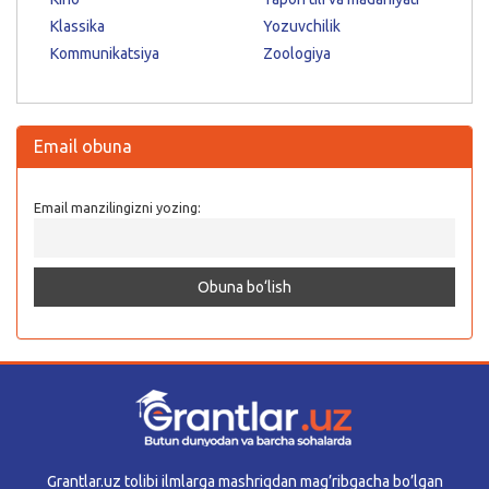
Klassika
Yozuvchilik
Kommunikatsiya
Zoologiya
Email obuna
Email manzilingizni yozing:
Grantlar.uz tolibi ilmlarga mashriqdan mag’ribgacha bo’lgan