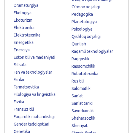
Dramaturgiya
Oʻrmon xoʻjaligi
Ekologiya
Pedagogika
Ekoturizm
Planetologiya
Elektronika
Psixologiya
Elektrotexnika
Qishloq xo'jaligi
Energetika
Qurilish
Energiya
Raqamli texnologiyalar
Eston tili va madaniyati
Raqqoslik
Falsafa
Rassomchilik
Fan va texnologiyalar
Robototexnika
Fanlar
Rus tili
Farmatsevtika
Salomatlik
Filologiya va lingvistika
San'at
Fizika
San'at tarixi
Fransuz tili
Savodxonlik
Fuqarolik muhandisligi
Shaharsozlik
Gender tadqiqotlari
She'riyat
Genetika
Siyosiy fanlar