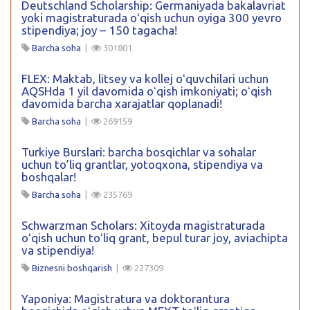
Deutschland Scholarship: Germaniyada bakalavriat
yoki magistraturada oʻqish uchun oyiga 300 yevro
stipendiya; joy – 150 tagacha!
Barcha soha
|
301801
FLEX: Maktab, litsey va kollej oʻquvchilari uchun
AQSHda 1 yil davomida oʻqish imkoniyati; oʻqish
davomida barcha xarajatlar qoplanadi!
Barcha soha
|
269159
Turkiye Burslari: barcha bosqichlar va sohalar
uchun to’liq grantlar, yotoqxona, stipendiya va
boshqalar!
Barcha soha
|
235769
Schwarzman Scholars: Xitoyda magistraturada
oʻqish uchun toʻliq grant, bepul turar joy, aviachipta
va stipendiya!
Biznesni boshqarish
|
227309
Yaponiya: Magistratura va doktorantura