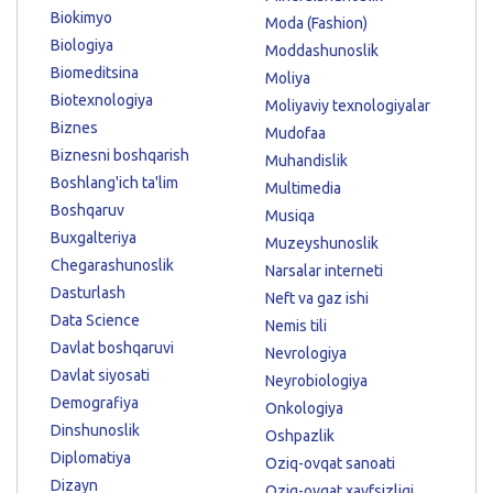
Biokimyo
Moda (Fashion)
Biologiya
Moddashunoslik
Biomeditsina
Moliya
Biotexnologiya
Moliyaviy texnologiyalar
Biznes
Mudofaa
Biznesni boshqarish
Muhandislik
Boshlang'ich ta'lim
Multimedia
Boshqaruv
Musiqa
Buxgalteriya
Muzeyshunoslik
Chegarashunoslik
Narsalar interneti
Dasturlash
Neft va gaz ishi
Data Science
Nemis tili
Davlat boshqaruvi
Nevrologiya
Davlat siyosati
Neyrobiologiya
Demografiya
Onkologiya
Dinshunoslik
Oshpazlik
Diplomatiya
Oziq-ovqat sanoati
Dizayn
Oziq-ovqat xavfsizligi