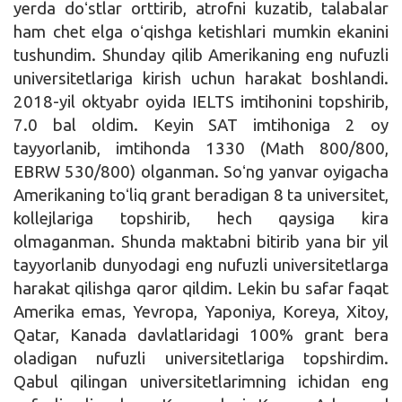
yerda doʻstlar orttirib, atrofni kuzatib, talabalar
ham chet elga oʻqishga ketishlari mumkin ekanini
tushundim. Shunday qilib Amerikaning eng nufuzli
universitetlariga kirish uchun harakat boshlandi.
2018-yil oktyabr oyida IELTS imtihonini topshirib,
7.0 bal oldim. Keyin SAT imtihoniga 2 oy
tayyorlanib, imtihonda 1330 (Math 800/800,
EBRW 530/800) olganman. Soʻng yanvar oyigacha
Amerikaning toʻliq grant beradigan 8 ta universitet,
kollejlariga topshirib, hech qaysiga kira
olmaganman. Shunda maktabni bitirib yana bir yil
tayyorlanib dunyodagi eng nufuzli universitetlarga
harakat qilishga qaror qildim. Lekin bu safar faqat
Amerika emas, Yevropa, Yaponiya, Koreya, Xitoy,
Qatar, Kanada davlatlaridagi 100% grant bera
oladigan nufuzli universitetlariga topshirdim.
Qabul qilingan universitetlarimning ichidan eng