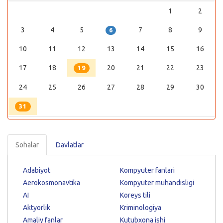
1
2
3
4
5
7
8
9
6
10
11
12
13
14
15
16
17
18
20
21
22
23
19
24
25
26
27
28
29
30
31
Sohalar
Davlatlar
Adabiyot
Kompyuter fanlari
Aerokosmonavtika
Kompyuter muhandisligi
AI
Koreys tili
Aktyorlik
Kriminologiya
Amaliy fanlar
Kutubxona ishi