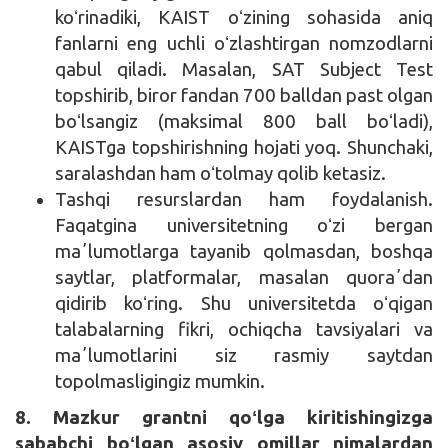
koʻrinadiki, KAIST oʻzining sohasida aniq
fanlarni eng uchli oʻzlashtirgan nomzodlarni
qabul qiladi. Masalan, SAT Subject Test
topshirib, biror fandan 700 balldan past olgan
boʻlsangiz (maksimal 800 ball boʻladi),
KAISTga topshirishning hojati yoq. Shunchaki,
saralashdan ham oʻtolmay qolib ketasiz.
Tashqi resurslardan ham foydalanish.
Faqatgina universitetning oʻzi bergan
maʼlumotlarga tayanib qolmasdan, boshqa
saytlar, platformalar, masalan quoraʼdan
qidirib koʻring. Shu universitetda oʻqigan
talabalarning fikri, ochiqcha tavsiyalari va
maʼlumotlarini siz rasmiy saytdan
topolmasligingiz mumkin.
8. Mazkur grantni qoʻlga kiritishingizga
sababchi boʻlgan asosiy omillar nimalardan