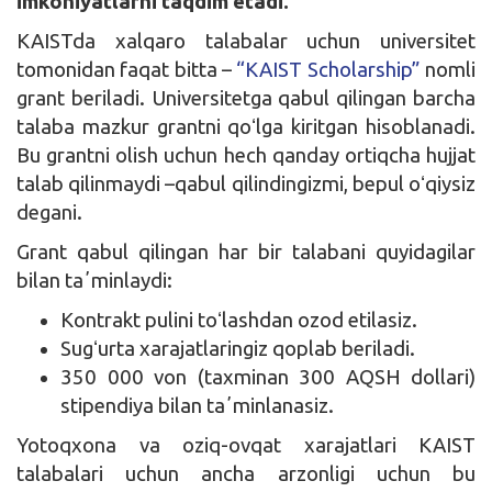
imkoniyatlarni taqdim etadi.
KAISTda xalqaro talabalar uchun universitet
tomonidan faqat bitta –
“KAIST Scholarship”
nomli
grant beriladi. Universitetga qabul qilingan barcha
talaba mazkur grantni qoʻlga kiritgan hisoblanadi.
Bu grantni olish uchun hech qanday ortiqcha hujjat
talab qilinmaydi –qabul qilindingizmi, bepul oʻqiysiz
degani.
Grant qabul qilingan har bir talabani quyidagilar
bilan taʼminlaydi:
Kontrakt pulini toʻlashdan ozod etilasiz.
Sugʻurta xarajatlaringiz qoplab beriladi.
350 000 von (taxminan 300 AQSH dollari)
stipendiya bilan taʼminlanasiz.
Yotoqxona va oziq-ovqat xarajatlari KAIST
talabalari uchun ancha arzonligi uchun bu