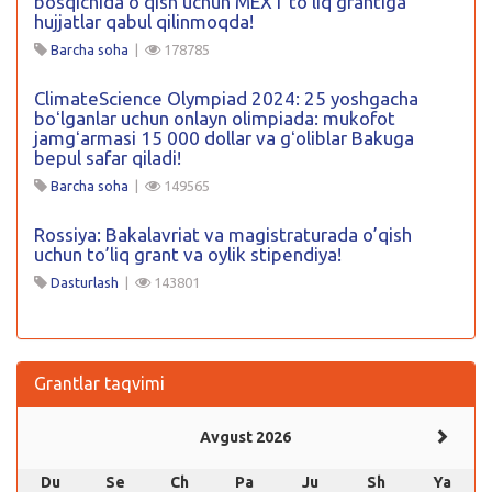
bosqichida oʻqish uchun MEXT toʻliq grantiga
hujjatlar qabul qilinmoqda!
Barcha soha
|
178785
ClimateScience Olympiad 2024: 25 yoshgacha
boʻlganlar uchun onlayn olimpiada: mukofot
jamgʻarmasi 15 000 dollar va gʻoliblar Bakuga
bepul safar qiladi!
Barcha soha
|
149565
Rossiya: Bakalavriat va magistraturada o’qish
uchun to’liq grant va oylik stipendiya!
Dasturlash
|
143801
Grantlar taqvimi
Avgust 2026
Du
Se
Ch
Pa
Ju
Sh
Ya