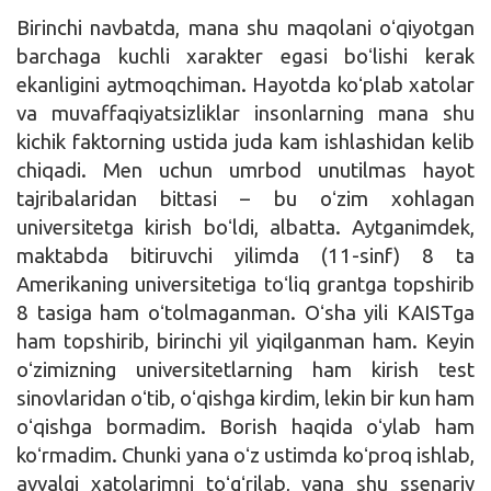
Birinchi navbatda, mana shu maqolani oʻqiyotgan
barchaga kuchli xarakter egasi boʻlishi kerak
ekanligini aytmoqchiman. Hayotda koʻplab xatolar
va muvaffaqiyatsizliklar insonlarning mana shu
kichik faktorning ustida juda kam ishlashidan kelib
chiqadi. Men uchun umrbod unutilmas hayot
tajribalaridan bittasi – bu oʻzim xohlagan
universitetga kirish boʻldi, albatta. Aytganimdek,
maktabda bitiruvchi yilimda (11-sinf) 8 ta
Amerikaning universitetiga toʻliq grantga topshirib
8 tasiga ham oʻtolmaganman. Oʻsha yili KAISTga
ham topshirib, birinchi yil yiqilganman ham. Keyin
oʻzimizning universitetlarning ham kirish test
sinovlaridan oʻtib, oʻqishga kirdim, lekin bir kun ham
oʻqishga bormadim. Borish haqida oʻylab ham
koʻrmadim. Chunki yana oʻz ustimda koʻproq ishlab,
avvalgi xatolarimni toʻgʻrilab, yana shu ssenariy