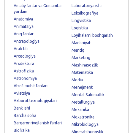
Amaliy fanlar va Gumanitar
Laboratoriya ishi
yordam
Leksikografiya
Anatomiya
Lingvistika
Animatsiya
Logistika
Aniq fanlar
Loyihalarni boshqarish
Antrapologiya
Madaniyat
Arab tili
Mantiq
Arxeologiya
Marketing
Arxitektura
Mashinasozlik
Astrofizika
Matematika
Astronomiya
Media
Atrof-muhit fanlari
Menejment
Aviatsiya
Mental Salomatlik
Axborot texnologiyalari
Metallurgiya
Bank ishi
Mexanika
Barcha soha
Mexatronika
Barqaror rivojlanish fanlari
Mikrobiologiya
Biofizika
Mineralshunoslik