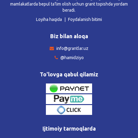
mamlakatlarda bepul ta’lim olish uchun grant topishda yordam
beradi.
Loyiha haqida
Foydalanish bitimi
Biz bilan aloqa
info@grantlar.uz
@hamidziyo
To'lovga qabul qilamiz
Ijtimoiy tarmoqlarda