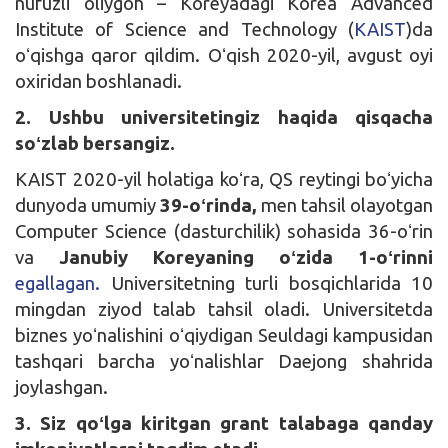
nufuzli oliygoh – Koreyadagi Korea Advanced
Institute of Science and Technology (
KAIST
)da
oʻqishga qaror qildim. Oʻqish 2020-yil, avgust oyi
oxiridan boshlanadi.
2. Ushbu universitetingiz haqida qisqacha
soʻzlab bersangiz.
KAIST 2020-yil holatiga koʻra, QS reytingi boʻyicha
dunyoda umumiy
39-oʻrinda,
men tahsil olayotgan
Computer Science (dasturchilik) sohasida 36-oʻrin
va
Janubiy Koreyaning oʻzida 1-oʻrinni
egallagan.
Universitetning turli bosqichlarida 10
mingdan ziyod talab tahsil oladi. Universitetda
biznes yoʻnalishini oʻqiydigan Seuldagi kampusidan
tashqari barcha yoʻnalishlar Daejong shahrida
joylashgan.
3. Siz qoʻlga kiritgan grant talabaga qanday