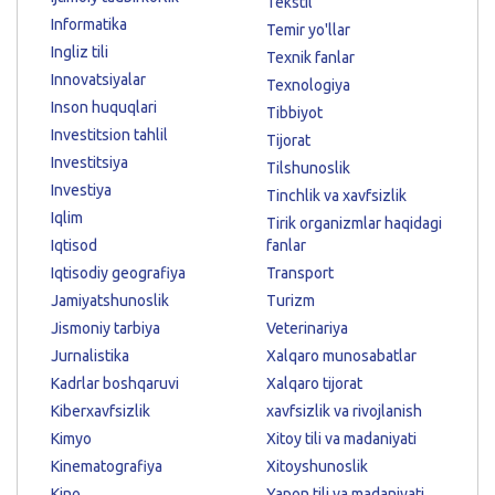
Tekstil
Informatika
Temir yo'llar
Ingliz tili
Texnik fanlar
Innovatsiyalar
Texnologiya
Inson huquqlari
Tibbiyot
Investitsion tahlil
Tijorat
Investitsiya
Tilshunoslik
Investiya
Tinchlik va xavfsizlik
Iqlim
Tirik organizmlar haqidagi
Iqtisod
fanlar
Iqtisodiy geografiya
Transport
Jamiyatshunoslik
Turizm
Jismoniy tarbiya
Veterinariya
Jurnalistika
Xalqaro munosabatlar
Kadrlar boshqaruvi
Xalqaro tijorat
Kiberxavfsizlik
xavfsizlik va rivojlanish
Kimyo
Xitoy tili va madaniyati
Kinematografiya
Xitoyshunoslik
Kino
Yapon tili va madaniyati