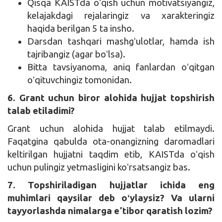
Qisqa KAISTda oʻqish uchun motivatsiyangiz,
kelajakdagi rejalaringiz va xarakteringiz
haqida berilgan 5 ta insho.
Darsdan tashqari mashgʻulotlar, hamda ish
tajribangiz (agar boʻlsa).
Bitta tavsiyanoma, aniq fanlardan oʻqitgan
oʻqituvchingiz tomonidan.
6. Grant uchun biror alohida hujjat topshirish
talab etiladimi?
Grant uchun alohida hujjat talab etilmaydi.
Faqatgina qabulda ota-onangizning daromadlari
keltirilgan hujjatni taqdim etib, KAISTda oʻqish
uchun pulingiz yetmasligini koʻrsatsangiz bas.
7. Topshiriladigan hujjatlar ichida eng
muhimlari qaysilar deb oʻylaysiz? Va ularni
tayyorlashda nimalarga eʼtibor qaratish lozim?