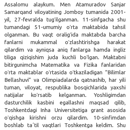
Assalomu alaykum. Men Atamuradov Sanjar
Samarqand viloyatining Jomboy tumanida 2001-
yil, 27-fevralda tugʻilganman. 11-sinfgacha shu
tumandagi 51-umumiy oʻrta maktabida tahsil
olganman. Bu vaqt oraligʻida maktabda barcha
fanlarni mukammal oʻzlashtirishga harakat
qilardim va ayniqsa aniq fanlarga hamda ingliz
tiliga qiziqishim juda kuchli boʻlgan. Maktabni
bitirgunimcha Matematika va Fizika fanlaridan
oʻrta maktablar oʻrtasida oʻtkaziladigan “Bilimlar
Bellashuvi” va Olimpiadalarda qatnashib, har yili
tuman, viloyat, respublika bosqichlarida yaxshi
natijalar koʻrsatib kelganman. Yoshligimdan
dasturchilik kasbini egallashni maqsad qilib,
Toshkentdagi Inha Universitetiga grant asosida
oʻqishga kirishni orzu qilardim. 10-sinfimdan
boshlab taʼtil vaqtlari Toshkentga keldim. Shu