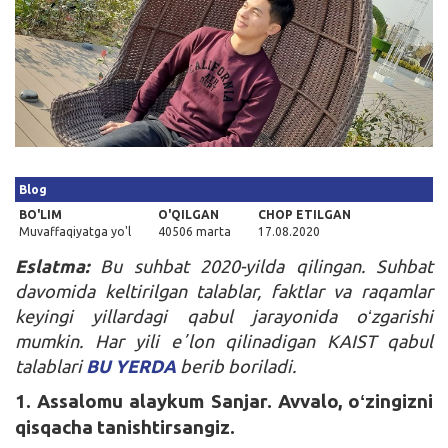
Kirish
Blog
BO'LIM
O'QILGAN
CHOP ETILGAN
Muvaffaqiyatga yo'l
40506 marta
17.08.2020
Eslatma:
Bu suhbat 2020-yilda qilingan. Suhbat
davomida keltirilgan talablar, faktlar va raqamlar
keyingi yillardagi qabul jarayonida oʻzgarishi
mumkin. Har yili eʼlon qilinadigan KAIST qabul
talablari
BU YERDA
berib boriladi.
1. Assalomu alaykum Sanjar. Avvalo, oʻzingizni
qisqacha tanishtirsangiz.