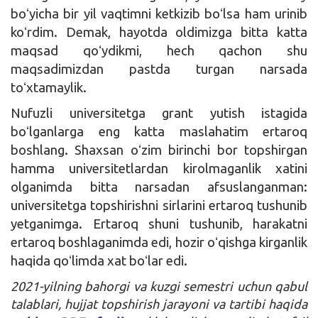
boʻyicha bir yil vaqtimni ketkizib boʻlsa ham urinib
koʻrdim. Demak, hayotda oldimizga bitta katta
maqsad qoʻydikmi, hech qachon shu
maqsadimizdan pastda turgan narsada
toʻxtamaylik.
Nufuzli universitetga grant yutish istagida
boʻlganlarga eng katta maslahatim ertaroq
boshlang. Shaxsan oʻzim birinchi bor topshirgan
hamma universitetlardan kirolmaganlik xatini
olganimda bitta narsadan afsuslanganman:
universitetga topshirishni sirlarini ertaroq tushunib
yetganimga. Ertaroq shuni tushunib, harakatni
ertaroq boshlaganimda edi, hozir oʻqishga kirganlik
haqida qoʻlimda xat boʻlar edi.
2021-yilning bahorgi va kuzgi semestri uchun qabul
talablari, hujjat topshirish jarayoni va tartibi haqida