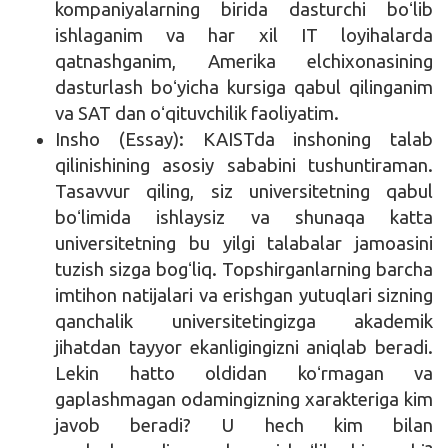
kompaniyalarning birida dasturchi boʻlib
ishlaganim va har xil IT loyihalarda
qatnashganim, Amerika elchixonasining
dasturlash boʻyicha kursiga qabul qilinganim
va SAT dan oʻqituvchilik faoliyatim.
Insho (Essay): KAISTda inshoning talab
qilinishining asosiy sababini tushuntiraman.
Tasavvur qiling, siz universitetning qabul
boʻlimida ishlaysiz va shunaqa katta
universitetning bu yilgi talabalar jamoasini
tuzish sizga bogʻliq. Topshirganlarning barcha
imtihon natijalari va erishgan yutuqlari sizning
qanchalik universitetingizga akademik
jihatdan tayyor ekanligingizni aniqlab beradi.
Lekin hatto oldidan koʻrmagan va
gaplashmagan odamingizning xarakteriga kim
javob beradi? U hech kim bilan