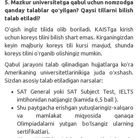
5. Mazkur universitetga qabul uchun nomzodga
qanday talablar qoʻyilgan? Qaysi tillarni bilish
talab etiladi?
Oʻqish ingliz tilida olib boriladi. KAISTga kirish
uchun koreys tilini bilish shart emas. Kirganingizdan
keyin majburiy koreys tili kursi mavjud, shunda
koreys tilini oʻrganib olishingiz mumkin.
Qabul jarayoni talab qilinadigan hujjatlarga koʻra
Amerikaning universitetlarinikiga juda oʻxshash.
Sizdan asosiy talab etiladigan narsalar:
SAT General yoki SAT Subject Test, IELTS
imtihonidan natijangiz (kamida 6,5 ball ).
Shu paytgacha erishgan yutuqlaringiz-xalqaro
va mamlakat miqyosida qanaqa
Olimpiadalarni yutgan boʻlsangiz ularning
sertifikatlari.