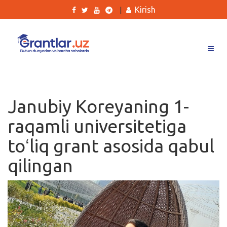
Kirish
|
Grantlar
Tanlovlar
Janubiy Koreyaning 1-
Ishlar
raqamli universitetiga
Kurslar
toʻliq grant asosida qabul
Blog
qilingan
Yana
Qidirish