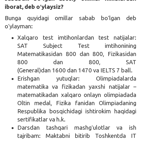
iborat, deb oʻylaysiz?
Bunga quyidagi omillar sabab boʻlgan deb
oʻylayman:
Xalqaro test imtihonlardan test natijalar:
SAT Subject Test imtihonining
Matematikasidan 800 dan 800, Fizikasidan
800 dan 800, SAT
(General)dan 1600 dan 1470 va IELTS 7 ball.
Erishgan yutuqlar: Olimpiadalarda
matematika va fizikadan yaxshi natijalar –
matematikadan xalqaro onlayn olimpiadada
Oltin medal, Fizika fanidan Olimpiadaning
Respublika bosqichidagi ishtirokim haqidagi
sertifikatlar va h.k.
Darsdan tashqari mashgʻulotlar va ish
tajribam: Maktabni bitirib Toshkentda IT