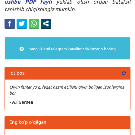
ushbu PDF fayli
yuklab olish orqali batafsil
tanishib chiqishingiz mumkin.
Yangiliklarni
telegram
kanalimizda kuzatib boring
Iqtibos
Qiyin fanlar yo’q, faqat hazm etilishi qiyin bo’lgan izohlargina
bor.
- A.I.Gersen
Eng ko'p o'qilgan