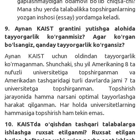
gaplashmaydigan odamovi boʻlib chiqsa-chi?
Mana shu yerda talabalikka topshirganlarning
yozgan inshosi (essay) yordamga keladi.
9. Aynan KAIST grantini yutishga alohida
tayyorgarlik koʻrganmisiz? Agar koʻrgan
boʻlsangiz, qanday tayyorgarlik koʻrgansiz?
Aynan KAIST uchun oldindan tayyorgarlik
koʻrmaganman. Shunchaki, shu yil Amerikaning 8 ta
nufuzli universitetiga topshirganman va
Amerikadan tashqaridagi turli davrlarda jami 7 ta
universitetga topshirganman. Topshirish
jarayonida hamma narsani optimal tayyorlashga
harakat qilganman. Har holda universitetlarning
hammasiga topshirish ham tekin emas.
10. KAISTda oʻqishdan tashqari talabalarga
ishlashga ruxsat etilganmi? Ruxsat etilgan