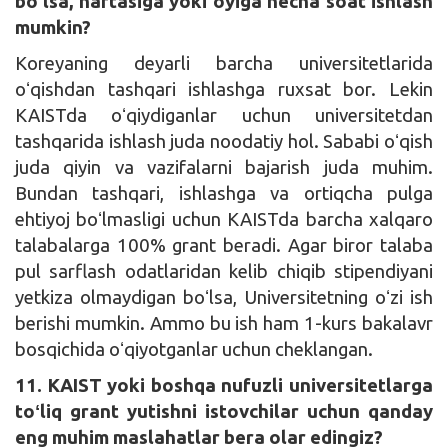
boʻlsa, haftasiga yoki oyiga necha soat ishlash
mumkin?
Koreyaning deyarli barcha universitetlarida
oʻqishdan tashqari ishlashga ruxsat bor. Lekin
KAISTda oʻqiydiganlar uchun universitetdan
tashqarida ishlash juda noodatiy hol. Sababi oʻqish
juda qiyin va vazifalarni bajarish juda muhim.
Bundan tashqari, ishlashga va ortiqcha pulga
ehtiyoj boʻlmasligi uchun KAISTda barcha xalqaro
talabalarga 100% grant beradi. Agar biror talaba
pul sarflash odatlaridan kelib chiqib stipendiyani
yetkiza olmaydigan boʻlsa, Universitetning oʻzi ish
berishi mumkin. Ammo bu ish ham 1-kurs bakalavr
bosqichida oʻqiyotganlar uchun cheklangan.
11. KAIST yoki boshqa nufuzli universitetlarga
toʻliq grant yutishni istovchilar uchun qanday
eng muhim maslahatlar bera olar edingiz?