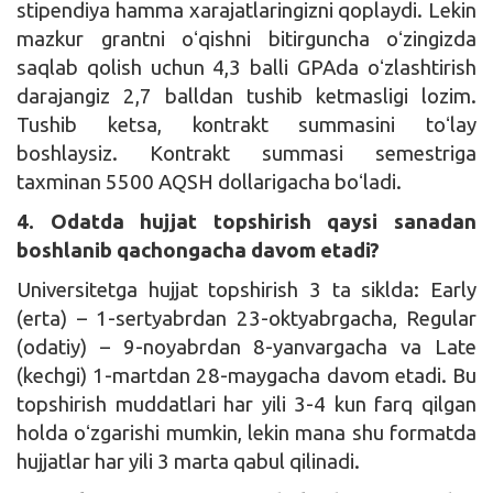
stipendiya hamma xarajatlaringizni qoplaydi. Lekin
mazkur grantni oʻqishni bitirguncha oʻzingizda
saqlab qolish uchun 4,3 balli GPAda oʻzlashtirish
darajangiz 2,7 balldan tushib ketmasligi lozim.
Tushib ketsa, kontrakt summasini toʻlay
boshlaysiz. Kontrakt summasi semestriga
taxminan 5500 AQSH dollarigacha boʻladi.
4. Odatda hujjat topshirish qaysi sanadan
boshlanib qachongacha davom etadi?
Universitetga hujjat topshirish 3 ta siklda: Early
(erta) – 1-sertyabrdan 23-oktyabrgacha, Regular
(odatiy) – 9-noyabrdan 8-yanvargacha va Late
(kechgi) 1-martdan 28-maygacha davom etadi. Bu
topshirish muddatlari har yili 3-4 kun farq qilgan
holda oʻzgarishi mumkin, lekin mana shu formatda
hujjatlar har yili 3 marta qabul qilinadi.