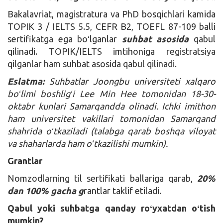
Bakalavriat, magistratura va PhD bosqichlari kamida
TOPIK 3 / IELTS 5.5, CEFR B2, TOEFL 87-109 balli
sertifikatga ega boʻlganlar
suhbat asosida
qabul
qilinadi. TOPIK/IELTS imtihoniga registratsiya
qilganlar ham suhbat asosida qabul qilinadi.
Eslatma:
Suhbatlar Joongbu universiteti xalqaro
boʻlimi boshligʻi Lee Min Hee tomonidan 18-30-
oktabr kunlari Samarqandda olinadi. Ichki imithon
ham universitet vakillari tomonidan Samarqand
shahrida oʻtkaziladi (talabga qarab boshqa viloyat
va shaharlarda ham oʻtkazilishi mumkin).
Grantlar
Nomzodlarning til sertifikati ballariga qarab,
20%
dan 100% gacha g
rantlar taklif etiladi.
Qabul yoki suhbatga qanday roʻyxatdan oʻtish
mumkin?