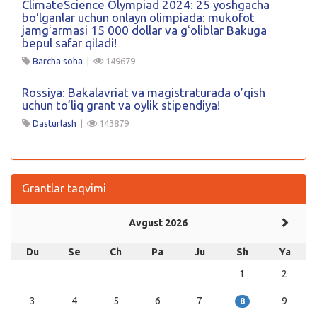
ClimateScience Olympiad 2024: 25 yoshgacha
boʻlganlar uchun onlayn olimpiada: mukofot
jamgʻarmasi 15 000 dollar va gʻoliblar Bakuga
bepul safar qiladi!
Barcha soha
|
149679
Rossiya: Bakalavriat va magistraturada o’qish
uchun to’liq grant va oylik stipendiya!
Dasturlash
|
143879
Grantlar taqvimi
Avgust 2026
Du
Se
Ch
Pa
Ju
Sh
Ya
1
2
3
4
5
6
7
9
8