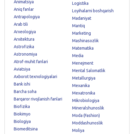
Animatsiya
Logistika
Aniq fanlar
Loyihalarni boshqarish
Antrapologiya
Madaniyat
Arab tili
Mantiq
Arxeologiya
Marketing
Arxitektura
Mashinasozlik
Astrofizika
Matematika
Astronomiya
Media
Atrof-muhit fanlari
Menejment
Aviatsiya
Mental Salomatlik
Axborot texnologiyalari
Metallurgiya
Bank ishi
Mexanika
Barcha soha
Mexatronika
Barqaror rivojlanish fanlari
Mikrobiologiya
Biofizika
Mineralshunoslik
Biokimyo
Moda (Fashion)
Biologiya
Moddashunoslik
Biomeditsina
Moliya