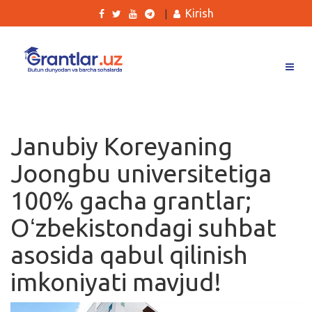
Kirish
|
Grantlar
Tanlovlar
Janubiy Koreyaning
Ishlar
Joongbu universitetiga
Kurslar
100% gacha grantlar;
Blog
Oʻzbekistondagi suhbat
Yana
asosida qabul qilinish
imkoniyati mavjud!
Qidirish