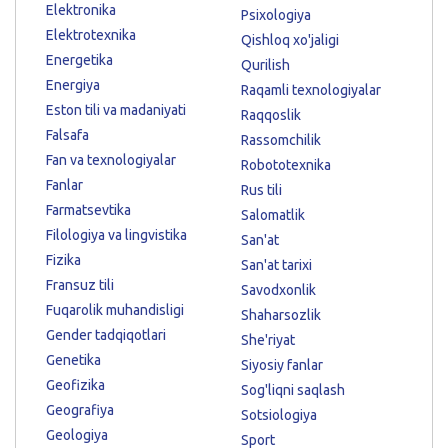
Elektronika
Psixologiya
Elektrotexnika
Qishloq xo'jaligi
Energetika
Qurilish
Energiya
Raqamli texnologiyalar
Eston tili va madaniyati
Raqqoslik
Falsafa
Rassomchilik
Fan va texnologiyalar
Robototexnika
Fanlar
Rus tili
Farmatsevtika
Salomatlik
Filologiya va lingvistika
San'at
Fizika
San'at tarixi
Fransuz tili
Savodxonlik
Fuqarolik muhandisligi
Shaharsozlik
Gender tadqiqotlari
She'riyat
Genetika
Siyosiy fanlar
Geofizika
Sog'liqni saqlash
Geografiya
Sotsiologiya
Geologiya
Sport