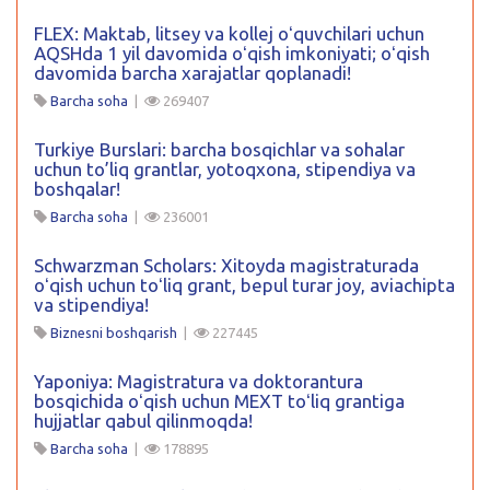
FLEX: Maktab, litsey va kollej oʻquvchilari uchun
AQSHda 1 yil davomida oʻqish imkoniyati; oʻqish
davomida barcha xarajatlar qoplanadi!
Barcha soha
|
269407
Turkiye Burslari: barcha bosqichlar va sohalar
uchun to’liq grantlar, yotoqxona, stipendiya va
boshqalar!
Barcha soha
|
236001
Schwarzman Scholars: Xitoyda magistraturada
oʻqish uchun toʻliq grant, bepul turar joy, aviachipta
va stipendiya!
Biznesni boshqarish
|
227445
Yaponiya: Magistratura va doktorantura
bosqichida oʻqish uchun MEXT toʻliq grantiga
hujjatlar qabul qilinmoqda!
Barcha soha
|
178895