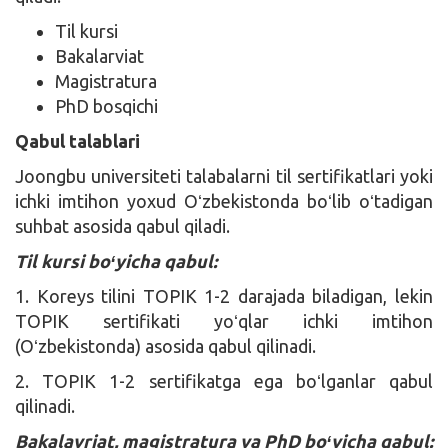
Til kursi
Bakalarviat
Magistratura
PhD bosqichi
Qabul talablari
Joongbu universiteti talabalarni til sertifikatlari yoki
ichki imtihon yoxud Oʻzbekistonda boʻlib oʻtadigan
suhbat asosida qabul qiladi.
Til kursi boʻyicha qabul:
1. Koreys tilini TOPIK 1-2 darajada biladigan, lekin
TOPIK sertifikati yoʻqlar ichki imtihon
(Oʻzbekistonda) asosida qabul qilinadi.
2. TOPIK 1-2 sertifikatga ega boʻlganlar qabul
qilinadi.
Bakalavriat, magistratura va PhD boʻyicha qabul: