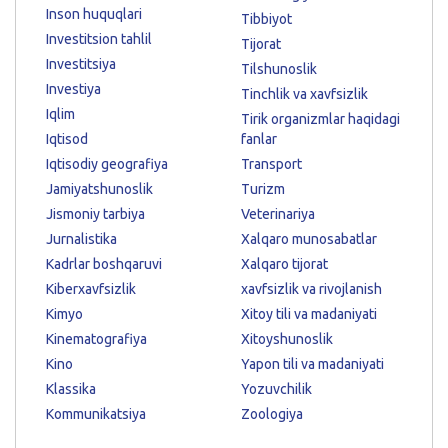
Inson huquqlari
Tibbiyot
Investitsion tahlil
Tijorat
Investitsiya
Tilshunoslik
Investiya
Tinchlik va xavfsizlik
Iqlim
Tirik organizmlar haqidagi
Iqtisod
fanlar
Iqtisodiy geografiya
Transport
Jamiyatshunoslik
Turizm
Jismoniy tarbiya
Veterinariya
Jurnalistika
Xalqaro munosabatlar
Kadrlar boshqaruvi
Xalqaro tijorat
Kiberxavfsizlik
xavfsizlik va rivojlanish
Kimyo
Xitoy tili va madaniyati
Kinematografiya
Xitoyshunoslik
Kino
Yapon tili va madaniyati
Klassika
Yozuvchilik
Kommunikatsiya
Zoologiya