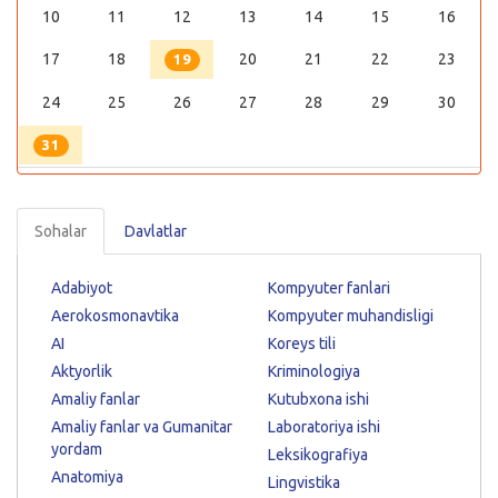
10
11
12
13
14
15
16
17
18
20
21
22
23
19
24
25
26
27
28
29
30
31
Sohalar
Davlatlar
Adabiyot
Kompyuter fanlari
Aerokosmonavtika
Kompyuter muhandisligi
AI
Koreys tili
Aktyorlik
Kriminologiya
Amaliy fanlar
Kutubxona ishi
Amaliy fanlar va Gumanitar
Laboratoriya ishi
yordam
Leksikografiya
Anatomiya
Lingvistika