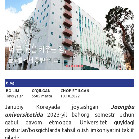
Kirish
Blog
BO'LIM
O'QILGAN
CHOP ETILGAN
Tavsiyalar
5505 marta
10.10.2022
Janubiy Koreyada joylashgan
Joongbu
universitetida
2023-yil bahorgi semestr uchun
qabul davom etmoqda. Universitet quyidagi
dasturlar/bosqichlarda tahsil olish imkoniyatini taklif
qiladi: