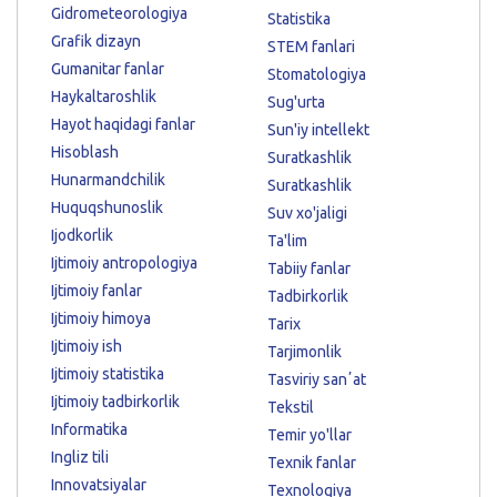
Gidrometeorologiya
Statistika
Grafik dizayn
STEM fanlari
Gumanitar fanlar
Stomatologiya
Haykaltaroshlik
Sug'urta
Hayot haqidagi fanlar
Sun'iy intellekt
Hisoblash
Suratkashlik
Hunarmandchilik
Suratkashlik
Huquqshunoslik
Suv xo'jaligi
Ijodkorlik
Ta'lim
Ijtimoiy antropologiya
Tabiiy fanlar
Ijtimoiy fanlar
Tadbirkorlik
Ijtimoiy himoya
Tarix
Ijtimoiy ish
Tarjimonlik
Ijtimoiy statistika
Tasviriy sanʼat
Ijtimoiy tadbirkorlik
Tekstil
Informatika
Temir yo'llar
Ingliz tili
Texnik fanlar
Innovatsiyalar
Texnologiya