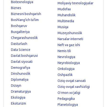
Biotexnologiya
Moliyaviy texnologiyalar
Biznes
Mudofaa
Biznesni boshqarish
Muhandislik
Boshlang'ich ta'lim
Multimedia
Boshqaruv
Musiqa
Buxgalteriya
Muzeyshunoslik
Chegarashunoslik
Narsalar interneti
Dasturlash
Neft va gaz ishi
Data Science
Nemis tili
Davlat boshqaruvi
Nevrologiya
Davlat siyosati
Neyrobiologiya
Demografiya
Onkologiya
Dinshunoslik
Oshpazlik
Diplomatiya
Oziq-ovqat sanoati
Dizayn
Oziq-ovqat xavfsizligi
Dramaturgiya
Oʻrmon xoʻjaligi
Ekologiya
Pedagogika
Ekoturizm
Planetologiya