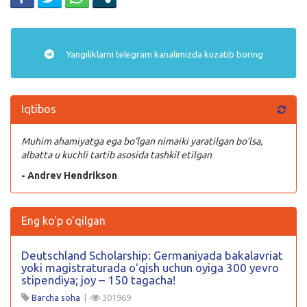
Yangiliklarni
telegram
kanalimizda kuzatib boring
Iqtibos
Muhim ahamiyatga ega bo’lgan nimaiki yaratilgan bo’lsa,
albatta u kuchli tartib asosida tashkil etilgan
- Andrev Hendrikson
Eng ko'p o'qilgan
Deutschland Scholarship: Germaniyada bakalavriat
yoki magistraturada oʻqish uchun oyiga 300 yevro
stipendiya; joy – 150 tagacha!
Barcha soha
|
301969