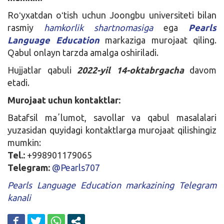
Roʻyxatdan oʻtish uchun Joongbu universiteti bilan
rasmiy
hamkorlik shartnomasiga
ega
Pearls
Language Education
markaziga murojaat qiling.
Qabul onlayn tarzda amalga oshiriladi.
Hujjatlar qabuli
2022-yil 14-oktabrgacha
davom
etadi.
Murojaat uchun kontaktlar:
Batafsil maʼlumot, savollar va qabul masalalari
yuzasidan quyidagi kontaktlarga murojaat qilishingiz
mumkin:
Tel.:
+998901179065
Telegram:
@Pearls707
Pearls Language Education markazining Telegram
kanali