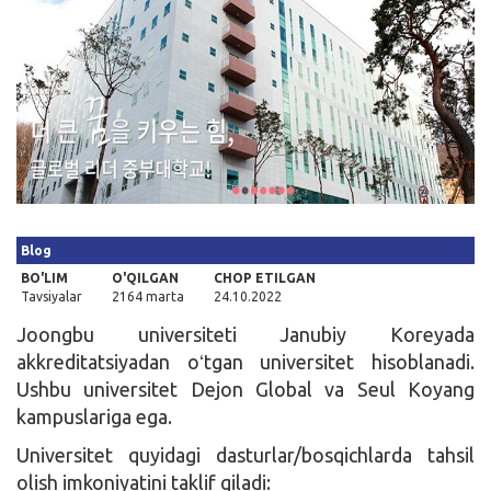
Kirish
Blog
BO'LIM
O'QILGAN
CHOP ETILGAN
Tavsiyalar
2164 marta
24.10.2022
Joongbu universiteti Janubiy Koreyada
akkreditatsiyadan oʻtgan universitet hisoblanadi.
Ushbu universitet Dejon Global va Seul Koyang
kampuslariga ega.
Universitet quyidagi dasturlar/bosqichlarda tahsil
olish imkoniyatini taklif qiladi: