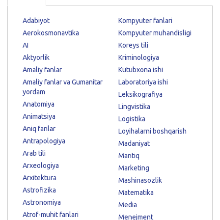
Adabiyot
Kompyuter fanlari
Aerokosmonavtika
Kompyuter muhandisligi
AI
Koreys tili
Aktyorlik
Kriminologiya
Amaliy fanlar
Kutubxona ishi
Amaliy fanlar va Gumanitar
Laboratoriya ishi
yordam
Leksikografiya
Anatomiya
Lingvistika
Animatsiya
Logistika
Aniq fanlar
Loyihalarni boshqarish
Antrapologiya
Madaniyat
Arab tili
Mantiq
Arxeologiya
Marketing
Arxitektura
Mashinasozlik
Astrofizika
Matematika
Astronomiya
Media
Atrof-muhit fanlari
Menejment