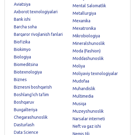
Aviatsiya
Mental Salomatlik
Axborot texnologiyalari
Metallurgiya
Bank ishi
Mexanika
Barcha soha
Mexatronika
Barqaror rivojlanish fanlari
Mikrobiologiya
Biofizika
Mineralshunoslik
Biokimyo
Moda (Fashion)
Biologiya
Moddashunoslik
Biomeditsina
Moliya
Biotexnologiya
Moliyaviy texnologiyalar
Biznes
Mudofaa
Biznesni boshqarish
Muhandislik
Boshlang'ich ta'lim
Multimedia
Boshqaruv
Musiqa
Buxgalteriya
Muzeyshunoslik
Chegarashunoslik
Narsalar interneti
Dasturlash
Neft va gaz ishi
Data Science
Nemis tili