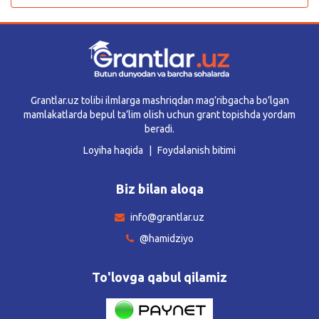
Grantlar.uz tolibi ilmlarga mashriqdan mag’ribgacha bo’lgan
mamlakatlarda bepul ta’lim olish uchun grant topishda yordam
beradi.
Loyiha haqida
Foydalanish bitimi
Biz bilan aloqa
info@grantlar.uz
@hamidziyo
To'lovga qabul qilamiz