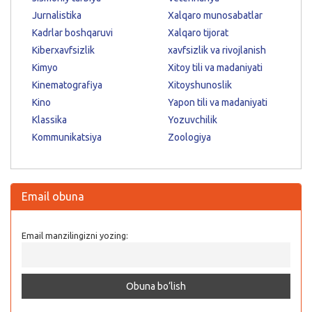
Jurnalistika
Xalqaro munosabatlar
Kadrlar boshqaruvi
Xalqaro tijorat
Kiberxavfsizlik
xavfsizlik va rivojlanish
Kimyo
Xitoy tili va madaniyati
Kinematografiya
Xitoyshunoslik
Kino
Yapon tili va madaniyati
Klassika
Yozuvchilik
Kommunikatsiya
Zoologiya
Email obuna
Email manzilingizni yozing: