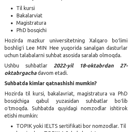
Til kursi
Bakalarviat
Magistratura
PhD bosqichi
Hozirda mazkur universitetning Xalqaro boʻlimi
boshligʻi Lee MIN Hee yuqorida sanalgan dasturlar
uchun talabalarni suhbat asosida saralab olmoqda.
Ushbu suhbatlar
2022-yil 18-oktabrdan 27-
oktabrgacha
davom etadi.
Suhbatda kimlar qatnashishi mumkin?
Hozirda til kursi, bakalavriat, magistratura va PhD
bosqichiga qabul yuzasidan suhbatlar boʻlib
oʻtmoqda. Suhbatda quyidagi nomzodlar ishtirok
etishi mumkin:
TOPIK yoki IELTS sertifikati bor nomzodlar. Til