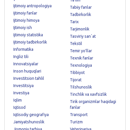
Ijtimoiy antropologiya
Tabiiy fanlar
Ijtimoiy fanlar
Tadbirkorlik
Ijtimoiy himoya
Tarix
Ijtimoiy ish
Tarjimonlik
Ijtimoiy statistika
Tasviriy sanʼat
Ijtimoiy tadbirkorlik
Tekstil
Informatika
Temir yo'llar
Ingliz tili
Texnik fanlar
Innovatsiyalar
Texnologiya
Inson huquqlari
Tibbiyot
Investitsion tahlil
Tijorat
Investitsiya
Tilshunoslik
Investiya
Tinchlik va xavfsizlik
Iqlim
Tirik organizmlar haqidagi
Iqtisod
fanlar
Iqtisodiy geografiya
Transport
Jamiyatshunoslik
Turizm
Jismoniy tarbiya
Veterinariya