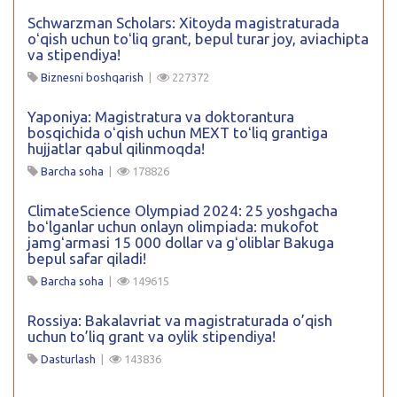
Schwarzman Scholars: Xitoyda magistraturada
oʻqish uchun toʻliq grant, bepul turar joy, aviachipta
va stipendiya!
Biznesni boshqarish
|
227372
Yaponiya: Magistratura va doktorantura
bosqichida oʻqish uchun MEXT toʻliq grantiga
hujjatlar qabul qilinmoqda!
Barcha soha
|
178826
ClimateScience Olympiad 2024: 25 yoshgacha
boʻlganlar uchun onlayn olimpiada: mukofot
jamgʻarmasi 15 000 dollar va gʻoliblar Bakuga
bepul safar qiladi!
Barcha soha
|
149615
Rossiya: Bakalavriat va magistraturada o’qish
uchun to’liq grant va oylik stipendiya!
Dasturlash
|
143836