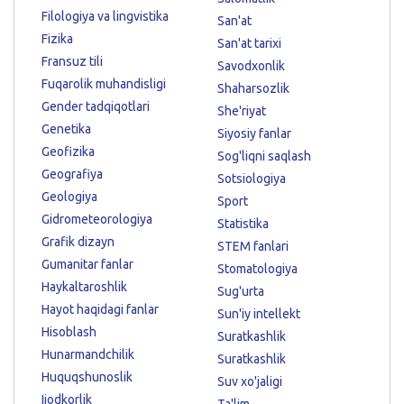
Filologiya va lingvistika
San'at
Fizika
San'at tarixi
Fransuz tili
Savodxonlik
Fuqarolik muhandisligi
Shaharsozlik
Gender tadqiqotlari
She'riyat
Genetika
Siyosiy fanlar
Geofizika
Sog'liqni saqlash
Geografiya
Sotsiologiya
Geologiya
Sport
Gidrometeorologiya
Statistika
Grafik dizayn
STEM fanlari
Gumanitar fanlar
Stomatologiya
Haykaltaroshlik
Sug'urta
Hayot haqidagi fanlar
Sun'iy intellekt
Hisoblash
Suratkashlik
Hunarmandchilik
Suratkashlik
Huquqshunoslik
Suv xo'jaligi
Ijodkorlik
Ta'lim