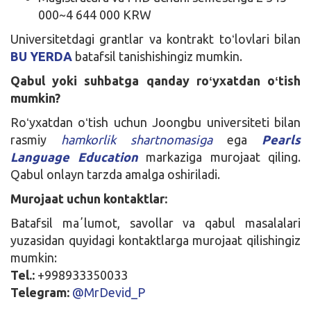
000~4 644 000 KRW
Universitetdagi grantlar va kontrakt toʻlovlari bilan
BU YERDA
batafsil tanishishingiz mumkin.
Qabul yoki suhbatga qanday roʻyxatdan oʻtish
mumkin?
Roʻyxatdan oʻtish uchun Joongbu universiteti bilan
rasmiy
hamkorlik shartnomasiga
ega
Pearls
Language Education
markaziga murojaat qiling.
Qabul onlayn tarzda amalga oshiriladi.
Murojaat uchun kontaktlar:
Batafsil maʼlumot, savollar va qabul masalalari
yuzasidan quyidagi kontaktlarga murojaat qilishingiz
mumkin:
Tel.:
+998933350033
Telegram:
@MrDevid_P