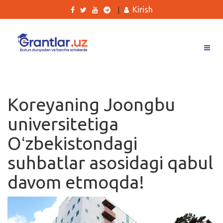
Kirish
|
Grantlar
Tanlovlar
Koreyaning Joongbu
Ishlar
universitetiga
Kurslar
Oʻzbekistondagi
Blog
suhbatlar asosidagi qabul
Yana
davom etmoqda!
Qidirish