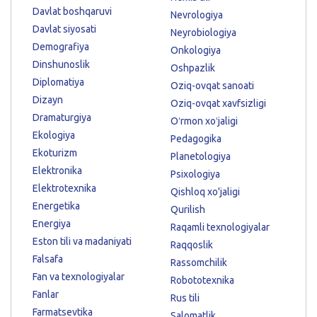
Davlat boshqaruvi
Nevrologiya
Davlat siyosati
Neyrobiologiya
Demografiya
Onkologiya
Dinshunoslik
Oshpazlik
Diplomatiya
Oziq-ovqat sanoati
Dizayn
Oziq-ovqat xavfsizligi
Dramaturgiya
Oʻrmon xoʻjaligi
Ekologiya
Pedagogika
Ekoturizm
Planetologiya
Elektronika
Psixologiya
Elektrotexnika
Qishloq xo'jaligi
Energetika
Qurilish
Energiya
Raqamli texnologiyalar
Eston tili va madaniyati
Raqqoslik
Falsafa
Rassomchilik
Fan va texnologiyalar
Robototexnika
Fanlar
Rus tili
Farmatsevtika
Salomatlik