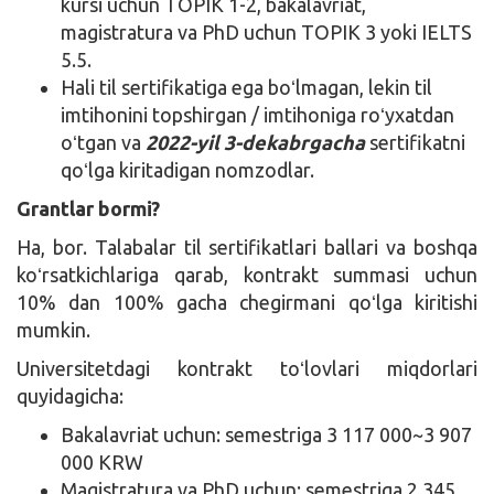
kursi uchun TOPIK 1-2, bakalavriat,
magistratura va PhD uchun TOPIK 3 yoki IELTS
5.5.
Hali til sertifikatiga ega boʻlmagan, lekin til
imtihonini topshirgan / imtihoniga roʻyxatdan
oʻtgan va
2022-yil 3-dekabrgacha
sertifikatni
qoʻlga kiritadigan nomzodlar.
Grantlar bormi?
Ha, bor. Talabalar til sertifikatlari ballari va boshqa
koʻrsatkichlariga qarab, kontrakt summasi uchun
10% dan 100% gacha chegirmani qoʻlga kiritishi
mumkin.
Universitetdagi kontrakt toʻlovlari miqdorlari
quyidagicha:
Bakalavriat uchun: semestriga 3 117 000~3 907
000 KRW
Magistratura va PhD uchun: semestriga 2 345