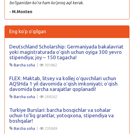
bo‘lganidan ko‘ra ham ko‘proq aql kerak.
- M.Monten
Eng ko'p o'qilgan
Deutschland Scholarship: Germaniyada bakalavriat
yoki magistraturada oʻqish uchun oyiga 300 yevro
stipendiya; joy – 150 tagacha!
Barcha soha
|
301862
FLEX: Maktab, litsey va kollej oʻquvchilari uchun
AQSHda 1 yil davomida oʻqish imkoniyati; oʻqish
davomida barcha xarajatlar qoplanadi!
Barcha soha
|
269262
Turkiye Burslari: barcha bosqichlar va sohalar
uchun to’liq grantlar, yotoqxona, stipendiya va
boshqalar!
Barcha soha
|
235849