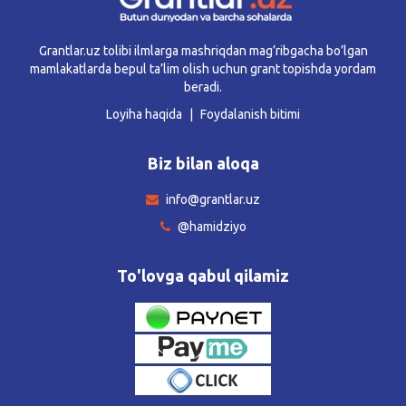
Grantlar.uz tolibi ilmlarga mashriqdan mag’ribgacha bo’lgan
mamlakatlarda bepul ta’lim olish uchun grant topishda yordam
beradi.
Loyiha haqida
Foydalanish bitimi
Biz bilan aloqa
info@grantlar.uz
@hamidziyo
To'lovga qabul qilamiz