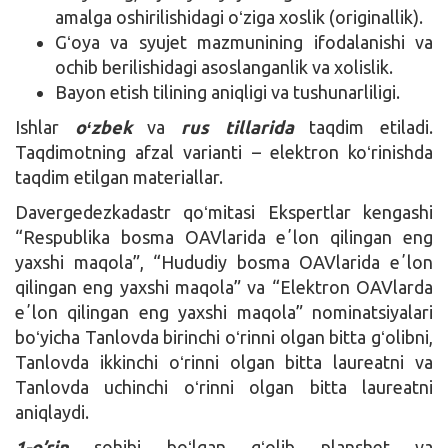
amalga oshirilishidagi oʻziga xoslik (originallik).
Gʻoya va syujet mazmunining ifodalanishi va
ochib berilishidagi asoslanganlik va xolislik.
Bayon etish tilining aniqligi va tushunarliligi.
Ishlar
oʻzbek
va
rus tillarida
taqdim etiladi.
Taqdimotning afzal varianti – elektron koʻrinishda
taqdim etilgan materiallar.
Davergedezkadastr qoʻmitasi Ekspertlar kengashi
“Respublika bosma OAVlarida eʼlon qilingan eng
yaxshi maqola”, “Hududiy bosma OAVlarida eʼlon
qilingan eng yaxshi maqola” va “Elektron OAVlarda
eʼlon qilingan eng yaxshi maqola” nominatsiyalari
boʻyicha Tanlovda birinchi oʻrinni olgan bitta gʻolibni,
Tanlovda ikkinchi oʻrinni olgan bitta laureatni va
Tanlovda uchinchi oʻrinni olgan bitta laureatni
aniqlaydi.
1-o’rin
sohibi boʻlgan gʻolib planshet va