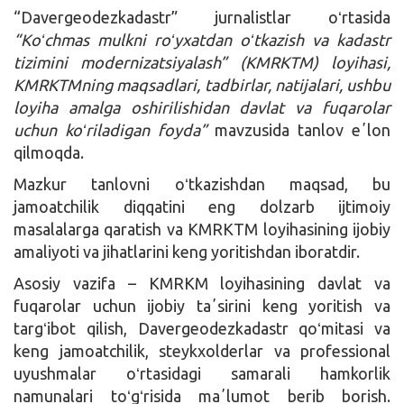
“Davergeodezkadastr” jurnalistlar oʻrtasida
“Koʻchmas mulkni roʻyxatdan oʻtkazish va kadastr
tizimini modernizatsiyalash” (KMRKTM) loyihasi,
KMRKTMning maqsadlari, tadbirlar, natijalari, ushbu
loyiha amalga oshirilishidan davlat va fuqarolar
uchun koʻriladigan foyda”
mavzusida tanlov eʼlon
qilmoqda.
Mazkur tanlovni oʻtkazishdan maqsad, bu
jamoatchilik diqqatini eng dolzarb ijtimoiy
masalalarga qaratish va KMRKTM loyihasining ijobiy
amaliyoti va jihatlarini keng yoritishdan iboratdir.
Asosiy vazifa – KMRKM loyihasining davlat va
fuqarolar uchun ijobiy taʼsirini keng yoritish va
targʻibot qilish, Davergeodezkadastr qoʻmitasi va
keng jamoatchilik, steykxolderlar va professional
uyushmalar oʻrtasidagi samarali hamkorlik
namunalari toʻgʻrisida maʼlumot berib borish.