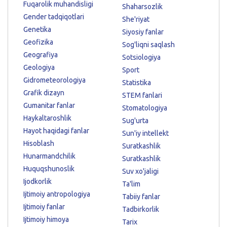
Fuqarolik muhandisligi
Shaharsozlik
Gender tadqiqotlari
She'riyat
Genetika
Siyosiy fanlar
Geofizika
Sog'liqni saqlash
Geografiya
Sotsiologiya
Geologiya
Sport
Gidrometeorologiya
Statistika
Grafik dizayn
STEM fanlari
Gumanitar fanlar
Stomatologiya
Haykaltaroshlik
Sug'urta
Hayot haqidagi fanlar
Sun'iy intellekt
Hisoblash
Suratkashlik
Hunarmandchilik
Suratkashlik
Huquqshunoslik
Suv xo'jaligi
Ijodkorlik
Ta'lim
Ijtimoiy antropologiya
Tabiiy fanlar
Ijtimoiy fanlar
Tadbirkorlik
Ijtimoiy himoya
Tarix