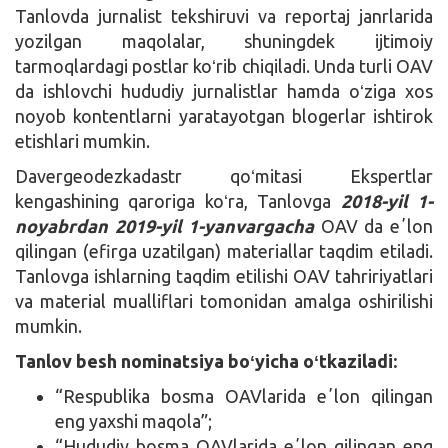
Tanlovda jurnalist tekshiruvi va reportaj janrlarida
yozilgan maqolalar, shuningdek ijtimoiy
tarmoqlardagi postlar koʻrib chiqiladi. Unda turli OAV
da ishlovchi hududiy jurnalistlar hamda oʻziga xos
noyob kontentlarni yaratayotgan blogerlar ishtirok
etishlari mumkin.
Davergeodezkadastr qoʻmitasi Ekspertlar
kengashining qaroriga koʻra, Tanlovga
2018-yil 1-
noyabrdan 2019-yil 1-yanvargacha
OAV da eʼlon
qilingan (efirga uzatilgan) materiallar taqdim etiladi.
Tanlovga ishlarning taqdim etilishi OAV tahririyatlari
va material mualliflari tomonidan amalga oshirilishi
mumkin.
Tanlov besh nominatsiya boʻyicha oʻtkaziladi:
“Respublika bosma OAVlarida eʼlon qilingan
eng yaxshi maqola”;
“Hududiy bosma OAVlarida eʼlon qilingan eng