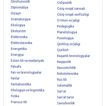
Dinshunoslik
Oshpazlik
Diplomatiya
Oziq-ovqat sanoati
Dizayn
Oziq-ovqat xavfsizligi
Dramaturgiya
Oʻrmon xoʻjaligi
Ekologiya
Pedagogika
Ekoturizm
Planetologiya
Elektronika
Psixologiya
Elektrotexnika
Qishloq xo'jaligi
Energetika
Qurilish
Energiya
Raqamli texnologiyalar
Eston tili va madaniyati
Raqqoslik
Falsafa
Rassomchilik
Fan va texnologiyalar
Robototexnika
Fanlar
Rus tili
Farmatsevtika
Salomatlik
Filologiya va lingvistika
San'at
Fizika
San'at tarixi
Fransuz tili
Savodxonlik