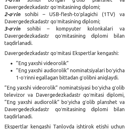
Davergedezkadastr qoʻmitasining diplomi;
2-oʻrin
sohibi – USB-flesh-toʻplagichi (1TV) va
Davergedezkadastr qoʻmitasining diplomi;
3-oʻrin
sohibi – kompyuter kolonkalari va
Davergedezkadastr qoʻmitasining diplomi bilan
taqdirlanadi.
Davergedezkadastr qoʻmitasi Ekspertlar kengashi:
“Eng yaxshi videorolik”
“Eng yaxshi audiorolik” nominatsiyalari boʻyicha
1-oʻrinni egallagan bittadan gʻolibni aniqlaydi.
“Eng yaxshi videorolik” nominatsiyasi boʻyicha gʻolib
televizor va Davergedezkadastr qoʻmitasi diplomi,
“Eng yaxshi audiorolik” boʻyicha gʻolib planshet va
Davergedezkadastr qoʻmitasining diplomi bilan
taqdirlanadi.
Ekspertlar kengashi Tanlovda ishtirok etishi uchun