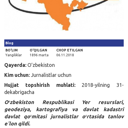
Kirish
Blog
BO'LIM
O'QILGAN
CHOP ETILGAN
Yangiliklar
1896 marta
06.11.2018
Qayerda:
O’zbekiston
Kim uchun:
Jurnalistlar uchun
Hujjat topshirish muhlati:
2018-yilning 31-
dekabrigacha
Oʻzbekiston Respublikasi Yer resurslari,
geodeziya, kartografiya va davlat kadastri
davlat qoʻmitasi jurnalistlar oʻrtasida tanlov
eʼlon qildi.