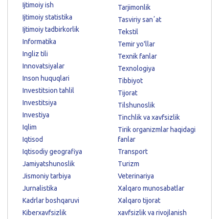
Ijtimoiy ish
Tarjimonlik
Ijtimoiy statistika
Tasviriy sanʼat
Ijtimoiy tadbirkorlik
Tekstil
Informatika
Temir yo'llar
Ingliz tili
Texnik fanlar
Innovatsiyalar
Texnologiya
Inson huquqlari
Tibbiyot
Investitsion tahlil
Tijorat
Investitsiya
Tilshunoslik
Investiya
Tinchlik va xavfsizlik
Iqlim
Tirik organizmlar haqidagi
Iqtisod
fanlar
Iqtisodiy geografiya
Transport
Jamiyatshunoslik
Turizm
Jismoniy tarbiya
Veterinariya
Jurnalistika
Xalqaro munosabatlar
Kadrlar boshqaruvi
Xalqaro tijorat
Kiberxavfsizlik
xavfsizlik va rivojlanish