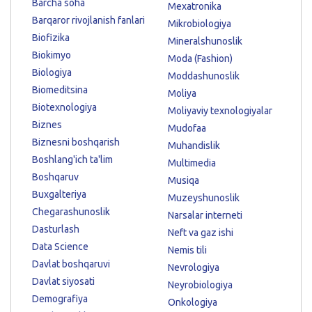
Barcha soha
Mexatronika
Barqaror rivojlanish fanlari
Mikrobiologiya
Biofizika
Mineralshunoslik
Biokimyo
Moda (Fashion)
Biologiya
Moddashunoslik
Biomeditsina
Moliya
Biotexnologiya
Moliyaviy texnologiyalar
Biznes
Mudofaa
Biznesni boshqarish
Muhandislik
Boshlang'ich ta'lim
Multimedia
Boshqaruv
Musiqa
Buxgalteriya
Muzeyshunoslik
Chegarashunoslik
Narsalar interneti
Dasturlash
Neft va gaz ishi
Data Science
Nemis tili
Davlat boshqaruvi
Nevrologiya
Davlat siyosati
Neyrobiologiya
Demografiya
Onkologiya