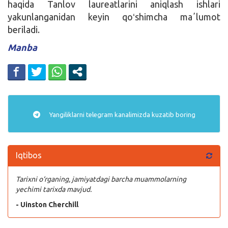
haqida Tanlov laureatlarini aniqlash ishlari
yakunlanganidan keyin qoʻshimcha maʼlumot
beriladi.
Manba
Yangiliklarni
telegram
kanalimizda kuzatib boring
Iqtibos
Tarixni o‘rganing, jamiyatdagi barcha muammolarning
yechimi tarixda mavjud.
- Uinston Cherchill