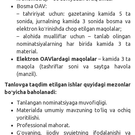
Bosma OAV:
– tahririyat uchun: gazetaning kamida 5 ta
sonida, jurnalning kamida 3 sonida bosma va
elektron koʻrinishda chop etilgan maqolalar;
– alohida mualliflar uchun – tanlab olingan
nominatsiyalarning har birida kamida 3 ta
material.
Elektron OAVlardagi maqolalar
– kamida 3 ta
maqola (tashriflar soni va saytga havola
(manzil).
Tanlovga taqdim etilgan ishlar quyidagi mezonlar
boʻyicha baholanadi:
Tanlangan nominatsiyaga muvofiqligi.
Materialda umumiy mavzuning toʻliq va ochiq
yoritilishi.
Professional mahorat.
Gʻoyaning, ijodiy syujetning ifodalanishi va