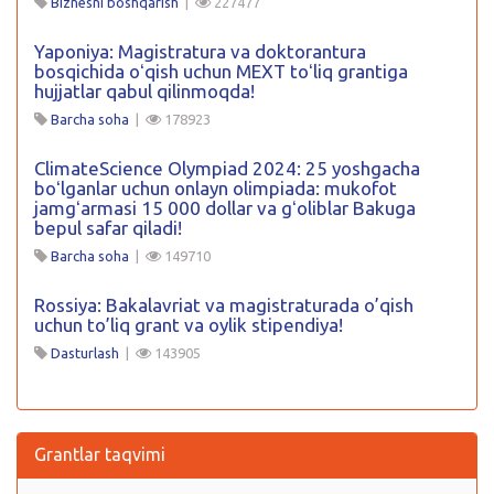
Biznesni boshqarish
|
227477
Yaponiya: Magistratura va doktorantura
bosqichida oʻqish uchun MEXT toʻliq grantiga
hujjatlar qabul qilinmoqda!
Barcha soha
|
178923
ClimateScience Olympiad 2024: 25 yoshgacha
boʻlganlar uchun onlayn olimpiada: mukofot
jamgʻarmasi 15 000 dollar va gʻoliblar Bakuga
bepul safar qiladi!
Barcha soha
|
149710
Rossiya: Bakalavriat va magistraturada o’qish
uchun to’liq grant va oylik stipendiya!
Dasturlash
|
143905
Grantlar taqvimi