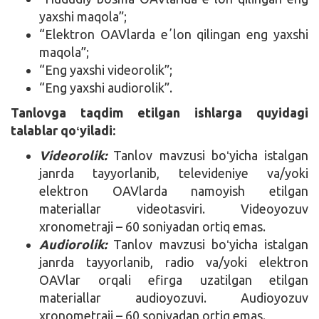
yaxshi maqola”;
“Elektron OAVlarda eʼlon qilingan eng yaxshi
maqola”;
“Eng yaxshi videorolik”;
“Eng yaxshi audiorolik”.
Tanlovga taqdim etilgan ishlarga quyidagi
talablar qoʻyiladi:
Videorolik:
Tanlov mavzusi boʻyicha istalgan
janrda tayyorlanib, televideniye va/yoki
elektron OAVlarda namoyish etilgan
materiallar videotasviri. Videoyozuv
xronometraji – 60 soniyadan ortiq emas.
Audiorolik:
Tanlov mavzusi boʻyicha istalgan
janrda tayyorlanib, radio va/yoki elektron
OAVlar orqali efirga uzatilgan etilgan
materiallar audioyozuvi. Audioyozuv
xronometraji – 60 soniyadan ortiq emas.