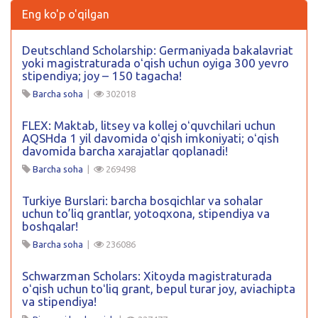
Eng ko'p o'qilgan
Deutschland Scholarship: Germaniyada bakalavriat
yoki magistraturada oʻqish uchun oyiga 300 yevro
stipendiya; joy – 150 tagacha!
Barcha soha
|
302018
FLEX: Maktab, litsey va kollej oʻquvchilari uchun
AQSHda 1 yil davomida oʻqish imkoniyati; oʻqish
davomida barcha xarajatlar qoplanadi!
Barcha soha
|
269498
Turkiye Burslari: barcha bosqichlar va sohalar
uchun to’liq grantlar, yotoqxona, stipendiya va
boshqalar!
Barcha soha
|
236086
Schwarzman Scholars: Xitoyda magistraturada
oʻqish uchun toʻliq grant, bepul turar joy, aviachipta
va stipendiya!