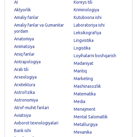
AI
Koreys tili
Aktyorlik
Kriminologiya
Amaliy fanlar
Kutubxona ishi
Amaliy fanlar va Gumanitar
Laboratoriya ishi
yordam
Leksikografiya
Anatomiya
Lingvistika
Animatsiya
Logistika
Aniq fanlar
Loyihalarni boshqarish
Antrapologiya
Madaniyat
Arab tili
Mantiq
Arxeologiya
Marketing
Arxitektura
Mashinasozlik
Astrofizika
Matematika
Astronomiya
Media
Atrof-muhit fanlari
Menejment
Aviatsiya
Mental Salomatlik
Axborot texnologiyalari
Metallurgiya
Bank ishi
Mexanika