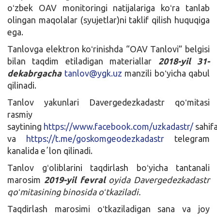
oʻzbek OAV monitoringi natijalariga koʻra tanlab
olingan maqolalar (syujetlar)ni taklif qilish huquqiga
ega.
Tanlovga elektron koʻrinishda “OAV Tanlovi” belgisi
bilan taqdim etiladigan materiallar
2018-yil 31-
dekabrgacha
tanlov@ygk.uz
manzili boʻyicha qabul
qilinadi.
Tanlov yakunlari Davergedezkadastr qoʻmitasi
rasmiy
saytining
https://www.facebook.com/uzkadastr/
sahif
va
https://t.me/goskomgeodezkadastr
telegram
kanalida eʼlon qilinadi.
Tanlov gʻoliblarini taqdirlash boʻyicha tantanali
marosim
2019-yil fevral
oyida Davergedezkadastr
qoʻmitasining binosida oʻtkaziladi.
Taqdirlash marosimi oʻtkaziladigan sana va joy