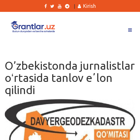
Kirish
|
Grantlar
Tanlovlar
O’zbekistonda jurnalistlar
Ishlar
oʻrtasida tanlov eʼlon
Kurslar
qilindi
Blog
Yana
Qidirish