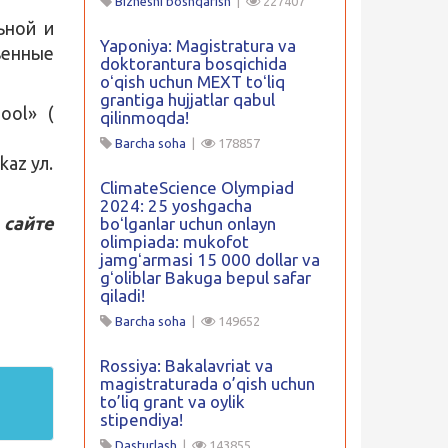
Biznesni boshqarish
|
227407
ьной и
Yaponiya: Magistratura va
венные
doktorantura bosqichida
oʻqish uchun MEXT toʻliq
grantiga hujjatlar qabul
ool» (
qilinmoqda!
Barcha soha
|
178857
az ул.
ClimateScience Olympiad
2024: 25 yoshgacha
сайте
boʻlganlar uchun onlayn
olimpiada: mukofot
jamgʻarmasi 15 000 dollar va
gʻoliblar Bakuga bepul safar
qiladi!
Barcha soha
|
149652
Rossiya: Bakalavriat va
magistraturada o’qish uchun
to’liq grant va oylik
stipendiya!
Dasturlash
|
143855