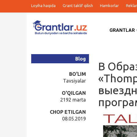
Loyiha haqida
Grant taklif qilish
Hamkorlar
Rekla
GRANTLAR
Grantlar
Tanlovlar
Blog
В Обра
Ishlar
BO'LIM
«Thomp
Tavsiyalar
выездн
Kurslar
O'QILGAN
програ
2192 marta
Blog
CHOP ETILGAN
08.05.2019
Yana