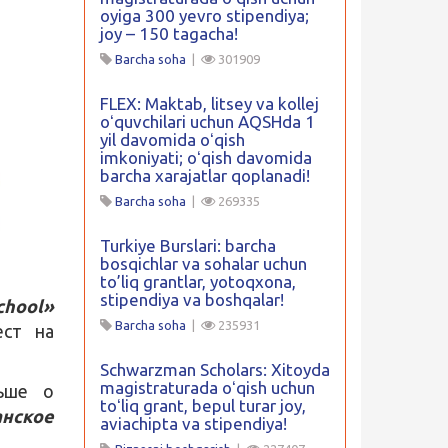
oyiga 300 yevro stipendiya;
joy – 150 tagacha!
Barcha soha
|
301909
FLEX: Maktab, litsey va kollej
oʻquvchilari uchun AQSHda 1
yil davomida oʻqish
imkoniyati; oʻqish davomida
barcha xarajatlar qoplanadi!
Barcha soha
|
269335
Turkiye Burslari: barcha
bosqichlar va sohalar uchun
to’liq grantlar, yotoqxona,
stipendiya va boshqalar!
chool»
Barcha soha
|
235931
ест на
Schwarzman Scholars: Xitoyda
magistraturada oʻqish uchun
ьше о
toʻliq grant, bepul turar joy,
анское
aviachipta va stipendiya!