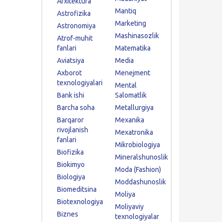
Arxitektura
Mantiq
Astrofizika
Marketing
Astronomiya
Mashinasozlik
Atrof-muhit
fanlari
Matematika
Aviatsiya
Media
Axborot
Menejment
texnologiyalari
Mental
Bank ishi
Salomatlik
Barcha soha
Metallurgiya
Barqaror
Mexanika
rivojlanish
Mexatronika
fanlari
Mikrobiologiya
Biofizika
Mineralshunoslik
Biokimyo
Moda (Fashion)
Biologiya
Moddashunoslik
Biomeditsina
Moliya
Biotexnologiya
Moliyaviy
Biznes
texnologiyalar