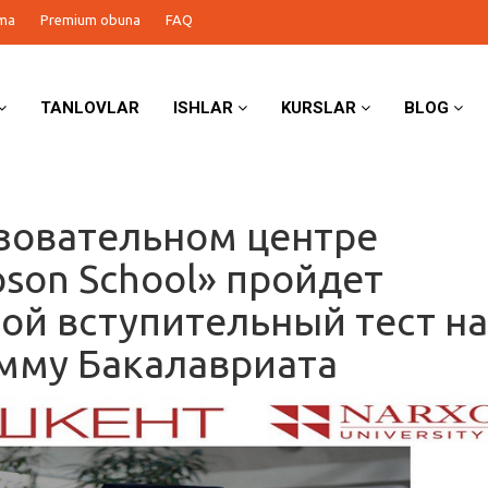
ma
Premium obuna
FAQ
TANLOVLAR
ISHLAR
KURSLAR
BLOG
зовательном центре
son School» пройдет
ой вступительный тест н
мму Бакалавриата