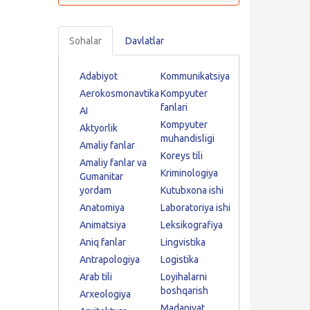
Sohalar
Davlatlar
Adabiyot
Kommunikatsiya
Aerokosmonavtika
Kompyuter
fanlari
AI
Kompyuter
Aktyorlik
muhandisligi
Amaliy fanlar
Koreys tili
Amaliy fanlar va
Kriminologiya
Gumanitar
yordam
Kutubxona ishi
Anatomiya
Laboratoriya ishi
Animatsiya
Leksikografiya
Aniq fanlar
Lingvistika
Antrapologiya
Logistika
Arab tili
Loyihalarni
boshqarish
Arxeologiya
Madaniyat