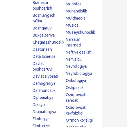
Biznesni
Mudofaa
boshqarish
Muhandislik
Boshlang'ich
Multimedia
ta'lim
Musiqa
Boshqaruv
Muzeyshunoslik
Buxgalteriya
Narsalar
Chegarashunoslik
interneti
Dasturlash
Neft va gaz ishi
Data Science
Nemis tili
Davlat
Nevrologiya
boshqaruvi
Neyrobiologiya
Davlat siyosati
Onkologiya
Demografiya
Oshpazlik
Dinshunoslik
Oziq-ovqat
Diplomatiya
sanoati
Dizayn
Oziq-ovqat
Dramaturgiya
xavfsizligi
Ekologiya
Oʻrmon xoʻjaligi
Ekoturizm