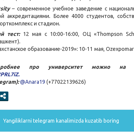
sity
– современное учебное заведение с национал
й аккредитациями. Более 4000 студентов, собст
орткомплекс и стадион.
й тест:
12 мая с 10:00-16:00, ОЦ «Thompson Sch
ашкент).
хстанское образование-2019»: 10-11 мая, Ozexpomark
дробнее про университет можно на 
2PRL7iZ.
egram):
@Anara19
(+77022139626)
Yangiliklarni
telegram
kanalimizda kuzatib boring