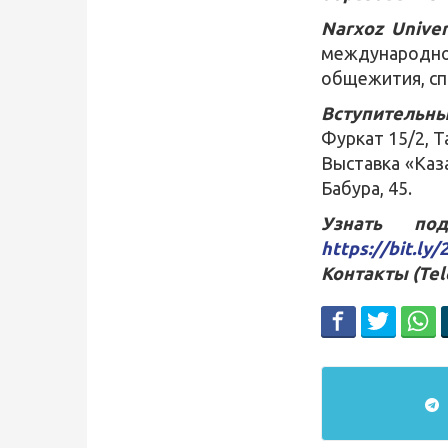
Narxoz Univer
международно
общежития, сп
Вступительны
Фуркат 15/2, Т
Выставка «Каза
Бабура, 45.
Узнать по
https://bit.ly/
Контакты (Tel