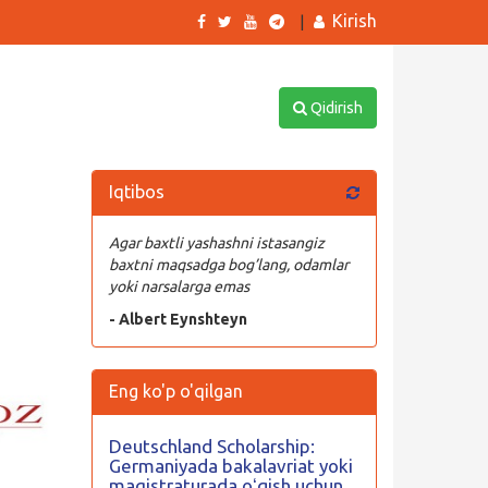
Kirish
|
Qidirish
Iqtibos
Agar baxtli yashashni istasangiz
baxtni maqsadga bog’lang, odamlar
yoki narsalarga emas
а
- Albert Eynshteyn
Eng ko'p o'qilgan
Deutschland Scholarship:
Germaniyada bakalavriat yoki
magistraturada oʻqish uchun