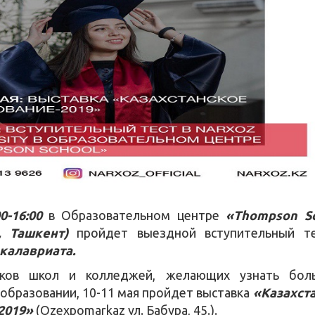
0-16:00
в Образовательном центре
«Thompson S
, Ташкент)
пройдет выездной вступительный т
калавриата.
иков школ и колледжей, желающих узнать бол
 образовании, 10-11 мая пройдет выставка
«Казахст
2019»
(Ozexpomarkaz ул. Бабура, 45.).