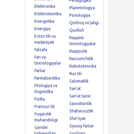
Pedagogika
Elektronika
Planetologiya
Elektrotexnika
Psixologiya
Energetika
Qishloq xo'jaligi
Energiya
Qurilish
Eston tili va
Raqamli
madaniyati
texnologiyalar
Falsafa
Raqqoslik
Fan va
Rassomchilik
texnologiyalar
Robototexnika
Fanlar
Rus tili
Farmatsevtika
Salomatlik
Filologiya va
San'at
lingvistika
San'at tarixi
Fizika
Savodxonlik
Fransuz tili
Shaharsozlik
Fuqarolik
She'riyat
muhandisligi
Siyosiy fanlar
Gender
tadqiqotlari
Sog'liqni