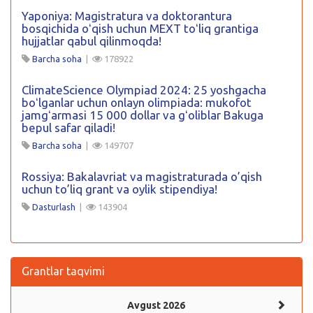
Yaponiya: Magistratura va doktorantura
bosqichida oʻqish uchun MEXT toʻliq grantiga
hujjatlar qabul qilinmoqda!
Barcha soha
|
178922
ClimateScience Olympiad 2024: 25 yoshgacha
boʻlganlar uchun onlayn olimpiada: mukofot
jamgʻarmasi 15 000 dollar va gʻoliblar Bakuga
bepul safar qiladi!
Barcha soha
|
149707
Rossiya: Bakalavriat va magistraturada o’qish
uchun to’liq grant va oylik stipendiya!
Dasturlash
|
143904
Grantlar taqvimi
Avgust 2026