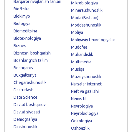
Barqaror rivojlanish fanlari
Mikrobiologiya
Biofizika
Mineralshunoslik
Biokimyo
Moda (Fashion)
Biologiya
Moddashunoslik
Biomeditsina
Moliya
Biotexnologiya
Moliyaviy texnologiyalar
Biznes
Mudofaa
Biznesni boshqarish
Muhandislik
Boshlang'ich ta'lim
Multimedia
Boshqaruv
Musiqa
Buxgalteriya
Muzeyshunoslik
Chegarashunoslik
Narsalar interneti
Dasturlash
Neft va gaz ishi
Data Science
Nemis tili
Davlat boshqaruvi
Nevrologiya
Davlat siyosati
Neyrobiologiya
Demografiya
Onkologiya
Dinshunoslik
Oshpazlik