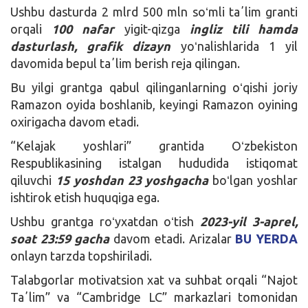
Ushbu dasturda 2 mlrd 500 mln soʻmli taʼlim granti
orqali
100 nafar
yigit-qizga
ingliz tili hamda
dasturlash, grafik dizayn
yoʻnalishlarida 1 yil
davomida bepul taʼlim berish reja qilingan.
Bu yilgi grantga qabul qilinganlarning oʻqishi joriy
Ramazon oyida boshlanib, keyingi Ramazon oyining
oxirigacha davom etadi.
“Kelajak yoshlari” grantida Oʻzbekiston
Respublikasining istalgan hududida istiqomat
qiluvchi
15 yoshdan 23 yoshgacha
boʻlgan yoshlar
ishtirok etish huquqiga ega.
Ushbu grantga roʻyxatdan oʻtish
2023-yil 3-aprel,
soat 23:59 gacha
davom etadi. Arizalar
BU YERDA
onlayn tarzda topshiriladi.
Talabgorlar motivatsion xat va suhbat orqali “Najot
Taʼlim” va “Cambridge LC” markazlari tomonidan