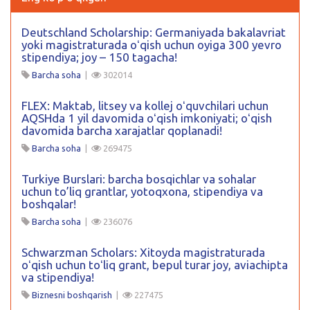
Deutschland Scholarship: Germaniyada bakalavriat
yoki magistraturada oʻqish uchun oyiga 300 yevro
stipendiya; joy – 150 tagacha!
Barcha soha
|
302014
FLEX: Maktab, litsey va kollej oʻquvchilari uchun
AQSHda 1 yil davomida oʻqish imkoniyati; oʻqish
davomida barcha xarajatlar qoplanadi!
Barcha soha
|
269475
Turkiye Burslari: barcha bosqichlar va sohalar
uchun to’liq grantlar, yotoqxona, stipendiya va
boshqalar!
Barcha soha
|
236076
Schwarzman Scholars: Xitoyda magistraturada
oʻqish uchun toʻliq grant, bepul turar joy, aviachipta
va stipendiya!
Biznesni boshqarish
|
227475