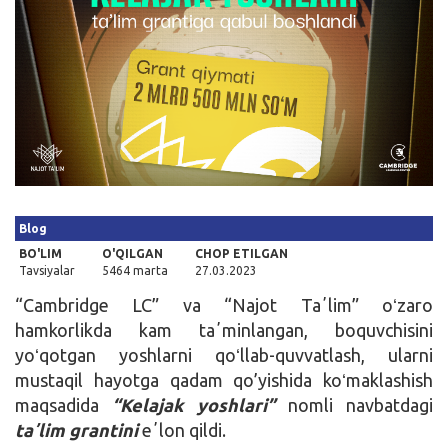
Kirish
Blog
BO'LIM
O'QILGAN
CHOP ETILGAN
Tavsiyalar
5464 marta
27.03.2023
“Cambridge LC” va “Najot Taʼlim” oʻzaro
hamkorlikda kam taʼminlangan, boquvchisini
yoʻqotgan yoshlarni qoʻllab-quvvatlash, ularni
mustaqil hayotga qadam qo’yishida koʻmaklashish
maqsadida
“Kelajak yoshlari”
nomli navbatdagi
taʼlim grantini
eʼlon qildi.