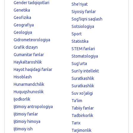
Gender tadqiqotlari
She'riyat
Genetika
Siyosiy fanlar
Geofizika
Sog'liqni saqlash
Geografiya
Sotsiologiya
Geologiya
Sport
Gidrometeorologiya
Statistika
Grafik dizayn
STEM fanlari
Gumanitar fanlar
Stomatologiya
Haykaltaroshlik
Sug'urta
Hayot haqidagi fanlar
Sun'iy intellekt
Hisoblash
Suratkashlik
Hunarmandchilik
Suratkashlik
Huquqshunoslik
Suv xo'jaligi
Ijodkorlik
Ta'lim
Ijtimoiy antropologiya
Tabiiy fanlar
Ijtimoiy fanlar
Tadbirkorlik
Ijtimoiy himoya
Tarix
Ijtimoiy ish
Tarjimonlik