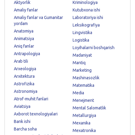
Aktyorlik
Kriminologiya
Amaliy fanlar
Kutubxona ishi
Amaliy fanlar va Gumanitar
Laboratoriya ishi
yordam
Leksikografiya
Anatomiya
Lingvistika
Animatsiya
Logistika
Aniq fanlar
Loyihalarni boshqarish
Antrapologiya
Madaniyat
Arab tili
Mantiq
Arxeologiya
Marketing
Arxitektura
Mashinasozlik
Astrofizika
Matematika
Astronomiya
Media
Atrof-muhit fanlari
Menejment
Aviatsiya
Mental Salomatlik
Axborot texnologiyalari
Metallurgiya
Bank ishi
Mexanika
Barcha soha
Mexatronika