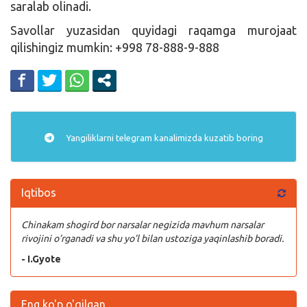
saralab olinadi.
Savollar yuzasidan quyidagi raqamga murojaat
qilishingiz mumkin: +998 78-888-9-888
Yangiliklarni
telegram
kanalimizda kuzatib boring
Iqtibos
Chinakam shogird bor narsalar negizida mavhum narsalar
rivojini o’rganadi va shu yo’l bilan ustoziga yaqinlashib boradi.
- I.Gyote
Eng ko'p o'qilgan