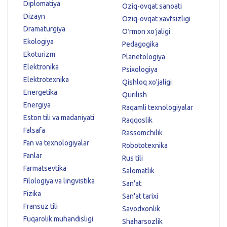
Diplomatiya
Oziq-ovqat sanoati
Dizayn
Oziq-ovqat xavfsizligi
Dramaturgiya
Oʻrmon xoʻjaligi
Ekologiya
Pedagogika
Ekoturizm
Planetologiya
Elektronika
Psixologiya
Elektrotexnika
Qishloq xo'jaligi
Energetika
Qurilish
Energiya
Raqamli texnologiyalar
Eston tili va madaniyati
Raqqoslik
Falsafa
Rassomchilik
Fan va texnologiyalar
Robototexnika
Fanlar
Rus tili
Farmatsevtika
Salomatlik
Filologiya va lingvistika
San'at
Fizika
San'at tarixi
Fransuz tili
Savodxonlik
Fuqarolik muhandisligi
Shaharsozlik