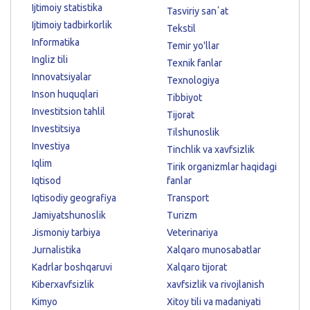
Ijtimoiy statistika
Tasviriy sanʼat
Ijtimoiy tadbirkorlik
Tekstil
Informatika
Temir yo'llar
Ingliz tili
Texnik fanlar
Innovatsiyalar
Texnologiya
Inson huquqlari
Tibbiyot
Investitsion tahlil
Tijorat
Investitsiya
Tilshunoslik
Investiya
Tinchlik va xavfsizlik
Iqlim
Tirik organizmlar haqidagi
Iqtisod
fanlar
Iqtisodiy geografiya
Transport
Jamiyatshunoslik
Turizm
Jismoniy tarbiya
Veterinariya
Jurnalistika
Xalqaro munosabatlar
Kadrlar boshqaruvi
Xalqaro tijorat
Kiberxavfsizlik
xavfsizlik va rivojlanish
Kimyo
Xitoy tili va madaniyati