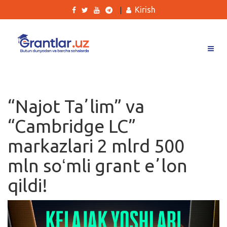
Kirish
|
Grantlar
Tanlovlar
“Najot Taʼlim” va
Ishlar
“Cambridge LC”
Kurslar
markazlari 2 mlrd 500
Blog
mln soʻmli grant eʼlon
Yana
qildi!
Qidirish