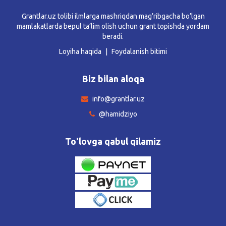
Grantlar.uz tolibi ilmlarga mashriqdan mag’ribgacha bo’lgan
mamlakatlarda bepul ta’lim olish uchun grant topishda yordam
beradi.
Loyiha haqida
Foydalanish bitimi
Biz bilan aloqa
info@grantlar.uz
@hamidziyo
To'lovga qabul qilamiz