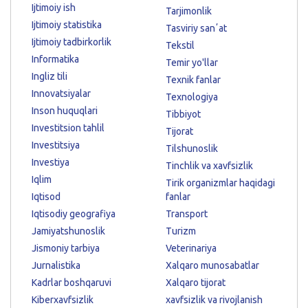
Ijtimoiy ish
Tarjimonlik
Ijtimoiy statistika
Tasviriy sanʼat
Ijtimoiy tadbirkorlik
Tekstil
Informatika
Temir yo'llar
Ingliz tili
Texnik fanlar
Innovatsiyalar
Texnologiya
Inson huquqlari
Tibbiyot
Investitsion tahlil
Tijorat
Investitsiya
Tilshunoslik
Investiya
Tinchlik va xavfsizlik
Iqlim
Tirik organizmlar haqidagi
Iqtisod
fanlar
Iqtisodiy geografiya
Transport
Jamiyatshunoslik
Turizm
Jismoniy tarbiya
Veterinariya
Jurnalistika
Xalqaro munosabatlar
Kadrlar boshqaruvi
Xalqaro tijorat
Kiberxavfsizlik
xavfsizlik va rivojlanish