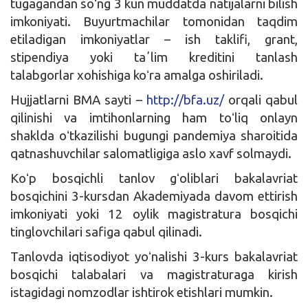
tugagandan soʻng 3 kun muddatda natijalarni bilish
imkoniyati. Buyurtmachilar tomonidan taqdim
etiladigan imkoniyatlar – ish taklifi, grant,
stipendiya yoki taʼlim kreditini tanlash
talabgorlar xohishiga koʻra amalga oshiriladi.
Hujjatlarni BMA sayti –
http://bfa.uz/
orqali qabul
qilinishi va imtihonlarning ham toʻliq onlayn
shaklda oʻtkazilishi bugungi pandemiya sharoitida
qatnashuvchilar salomatligiga aslo xavf solmaydi.
Koʻp bosqichli tanlov gʻoliblari bakalavriat
bosqichini 3-kursdan Akademiyada davom ettirish
imkoniyati yoki 12 oylik magistratura bosqichi
tinglovchilari safiga qabul qilinadi.
Tanlovda iqtisodiyot yoʻnalishi 3-kurs bakalavriat
bosqichi talabalari va magistraturaga kirish
istagidagi nomzodlar ishtirok etishlari mumkin.