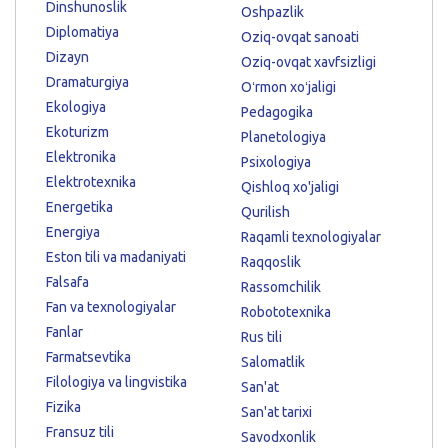
Dinshunoslik
Oshpazlik
Diplomatiya
Oziq-ovqat sanoati
Dizayn
Oziq-ovqat xavfsizligi
Dramaturgiya
Oʻrmon xoʻjaligi
Ekologiya
Pedagogika
Ekoturizm
Planetologiya
Elektronika
Psixologiya
Elektrotexnika
Qishloq xo'jaligi
Energetika
Qurilish
Energiya
Raqamli texnologiyalar
Eston tili va madaniyati
Raqqoslik
Falsafa
Rassomchilik
Fan va texnologiyalar
Robototexnika
Fanlar
Rus tili
Farmatsevtika
Salomatlik
Filologiya va lingvistika
San'at
Fizika
San'at tarixi
Fransuz tili
Savodxonlik