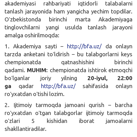
akademiyasi rahbariyati iqtidorli talabalarni
tanlash jarayonida ham yangicha yechim topdilar.
Oʻzbekistonda birinchi marta Akademiyaga
tinglovchilarni yangi usulda tanlash jarayoni
amalga oshirilmoqda:
1. Akademiya sayti –
http://bfa.uz/
da onlayn
tarzda anketani toʻldirish – bu talabgorlarni keys
chempionatda qatnashishini birinchi
qadami.
MUHIM:
chempionatda ishtirok etmoqchi
boʻlganlar joriy yilning
20-iyul, 22:00
ga
qadar
http://bfa.uz/
sahifasida onlayn
roʻyxatdan oʻtishi lozim.
2. Ijtimoiy tarmoqda jamoani qurish – barcha
roʻyxatdan oʻtgan talabgorlar ijtimoiy tarmoqda
oʻzlari 5 kishidan iborat jamoalarni
shakllantiradilar.