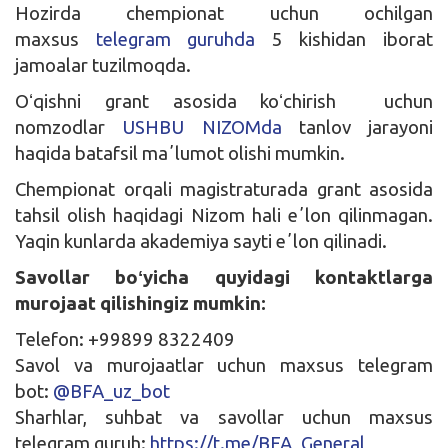
Hozirda chempionat uchun ochilgan
maxsus
telegram guruhda
5 kishidan iborat
jamoalar tuzilmoqda.
Oʻqishni grant asosida koʻchirish uchun
nomzodlar
USHBU NIZOMda
tanlov jarayoni
haqida batafsil maʼlumot olishi mumkin.
Chempionat orqali magistraturada grant asosida
tahsil olish haqidagi Nizom hali eʼlon qilinmagan.
Yaqin kunlarda akademiya sayti eʼlon qilinadi.
Savollar boʻyicha quyidagi kontaktlarga
murojaat qilishingiz mumkin:
Telefon: +99899 8322409
Savol va murojaatlar uchun maxsus telegram
bot:
@BFA_uz_bot
Sharhlar, suhbat va savollar uchun maxsus
telegram guruh:
https://t.me/BFA_General