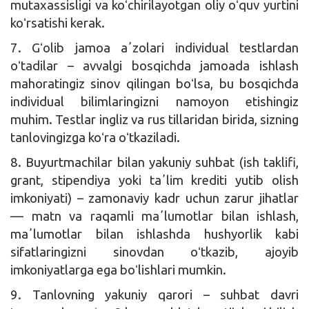
mutaxassisligi va koʻchirilayotgan oliy oʻquv yurtini
koʻrsatishi kerak.
7. Gʻolib jamoa aʼzolari individual testlardan
oʻtadilar – avvalgi bosqichda jamoada ishlash
mahoratingiz sinov qilingan boʻlsa, bu bosqichda
individual bilimlaringizni namoyon etishingiz
muhim. Testlar ingliz va rus tillaridan birida, sizning
tanlovingizga koʻra oʻtkaziladi.
8. Buyurtmachilar bilan yakuniy suhbat (ish taklifi,
grant, stipendiya yoki taʼlim krediti yutib olish
imkoniyati) – zamonaviy kadr uchun zarur jihatlar
— matn va raqamli maʼlumotlar bilan ishlash,
maʼlumotlar bilan ishlashda hushyorlik kabi
sifatlaringizni sinovdan oʻtkazib, ajoyib
imkoniyatlarga ega boʻlishlari mumkin.
9. Tanlovning yakuniy qarori – suhbat davri