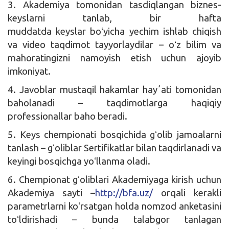
3. Akademiya tomonidan tasdiqlangan biznes-
keyslarni tanlab, bir hafta
muddatda keyslar boʻyicha yechim ishlab chiqish
va video taqdimot tayyorlaydilar – oʻz bilim va
mahoratingizni namoyish etish uchun ajoyib
imkoniyat.
4. Javoblar mustaqil hakamlar hayʼati tomonidan
baholanadi – taqdimotlarga haqiqiy
professionallar baho beradi.
5. Keys chempionati bosqichida gʻolib jamoalarni
tanlash – gʻoliblar Sertifikatlar bilan taqdirlanadi va
keyingi bosqichga yoʻllanma oladi.
6. Chempionat gʻoliblari Akademiyaga kirish uchun
Akademiya sayti –
http://bfa.uz/
orqali kerakli
parametrlarni koʻrsatgan holda nomzod anketasini
toʻldirishadi – bunda talabgor tanlagan