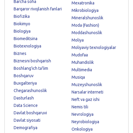
Barcha soha
Mexatronika
Barqaror rivojlanish fanlari
Mikrobiologiya
Biofizika
Mineralshunoslik
Biokimyo
Moda (Fashion)
Biologiya
Moddashunoslik
Biomeditsina
Moliya
Biotexnologiya
Moliyaviy texnologiyalar
Biznes
Mudofaa
Biznesni boshqarish
Muhandislik
Boshlang'ich ta'lim
Multimedia
Boshqaruv
Musiqa
Buxgalteriya
Muzeyshunoslik
Chegarashunoslik
Narsalar interneti
Dasturlash
Neft va gaz ishi
Data Science
Nemis tili
Davlat boshqaruvi
Nevrologiya
Davlat siyosati
Neyrobiologiya
Demografiya
Onkologiya