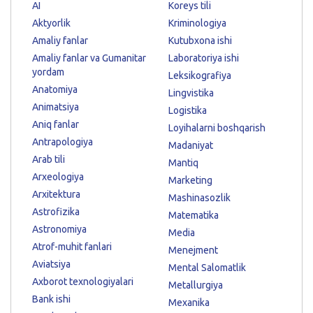
AI
Koreys tili
Aktyorlik
Kriminologiya
Amaliy fanlar
Kutubxona ishi
Amaliy fanlar va Gumanitar
Laboratoriya ishi
yordam
Leksikografiya
Anatomiya
Lingvistika
Animatsiya
Logistika
Aniq fanlar
Loyihalarni boshqarish
Antrapologiya
Madaniyat
Arab tili
Mantiq
Arxeologiya
Marketing
Arxitektura
Mashinasozlik
Astrofizika
Matematika
Astronomiya
Media
Atrof-muhit fanlari
Menejment
Aviatsiya
Mental Salomatlik
Axborot texnologiyalari
Metallurgiya
Bank ishi
Mexanika