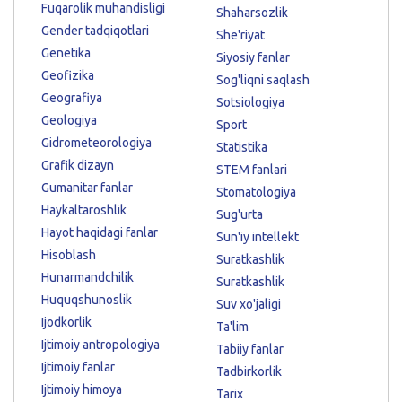
Fuqarolik muhandisligi
Shaharsozlik
Gender tadqiqotlari
She'riyat
Genetika
Siyosiy fanlar
Geofizika
Sog'liqni saqlash
Geografiya
Sotsiologiya
Geologiya
Sport
Gidrometeorologiya
Statistika
Grafik dizayn
STEM fanlari
Gumanitar fanlar
Stomatologiya
Haykaltaroshlik
Sug'urta
Hayot haqidagi fanlar
Sun'iy intellekt
Hisoblash
Suratkashlik
Hunarmandchilik
Suratkashlik
Huquqshunoslik
Suv xo'jaligi
Ijodkorlik
Ta'lim
Ijtimoiy antropologiya
Tabiiy fanlar
Ijtimoiy fanlar
Tadbirkorlik
Ijtimoiy himoya
Tarix