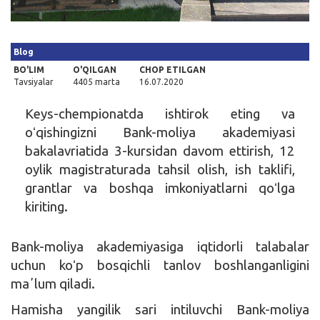
Kirish
Blog
BO'LIM
O'QILGAN
CHOP ETILGAN
Tavsiyalar
4405 marta
16.07.2020
Keys-chempionatda ishtirok eting va
oʻqishingizni Bank-moliya akademiyasi
bakalavriatida 3-kursidan davom ettirish, 12
oylik magistraturada tahsil olish, ish taklifi,
grantlar va boshqa imkoniyatlarni qoʻlga
kiriting.
Bank-moliya akademiyasiga iqtidorli talabalar
uchun koʻp bosqichli tanlov boshlanganligini
maʼlum qiladi.
Hamisha yangilik sari intiluvchi Bank-moliya