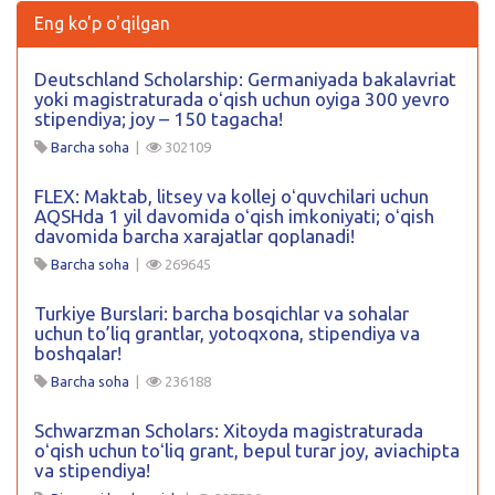
Eng ko'p o'qilgan
Deutschland Scholarship: Germaniyada bakalavriat
yoki magistraturada oʻqish uchun oyiga 300 yevro
stipendiya; joy – 150 tagacha!
Barcha soha
|
302109
FLEX: Maktab, litsey va kollej oʻquvchilari uchun
AQSHda 1 yil davomida oʻqish imkoniyati; oʻqish
davomida barcha xarajatlar qoplanadi!
Barcha soha
|
269645
Turkiye Burslari: barcha bosqichlar va sohalar
uchun to’liq grantlar, yotoqxona, stipendiya va
boshqalar!
Barcha soha
|
236188
Schwarzman Scholars: Xitoyda magistraturada
oʻqish uchun toʻliq grant, bepul turar joy, aviachipta
va stipendiya!