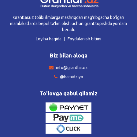
Grantlar.uz tolibi ilmlarga mashriqdan mag’ribgacha bo’lgan
mamlakatlarda bepul ta’lim olish uchun grant topishda yordam
beradi.
Loyiha haqida
Foydalanish bitimi
Biz bilan aloqa
info@grantlar.uz
@hamidziyo
To'lovga qabul qilamiz