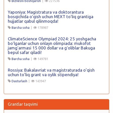
Biznesni boshqarish
|
227536
Yaponiya: Magistratura va doktorantura
bosqichida oʻqish uchun MEXT toʻliq grantiga
hujjatlar qabul qilinmoqda!
Barcha soha
|
178987
ClimateScience Olympiad 2024: 25 yoshgacha
boʻlganlar uchun onlayn olimpiada: mukofot
jamgʻarmasi 15 000 dollar va gʻoliblar Bakuga
bepul safar qiladi!
Barcha soha
|
149781
Rossiya: Bakalavriat va magistraturada o’qish
uchun to’liq grant va oylik stipendiya!
Dasturlash
|
143947
Grantlar taqvimi