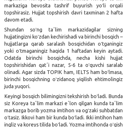
markaziga bevosita tashrif buyurish yoʻli orqali
topshirasiz. Hujjat topshirish davri taxminan 2 hafta
davom etadi.
Shundan soʻng taʼlim markazidagilar sizning
hujjatingizni koʻzdan kechirishadi va birinchi bosqich –
hujjatlarga qarab saralash bosqichidan oʻtganingiz
yoki oʻtmaganingiz haqida 1 haftadan keyin aytadi.
Odatda birinchi bosqichda, necha kishi hujjat
topshirishidan qatʼi nazar, 5-6 ta oʻquvchi saralab
olinadi. Agar sizda TOPIK ham, IELTS ham boʻlmasa,
birinchi bosqichning oʻzidanoq yiqilish ehtimolingiz
juda yuqori.
Keyingi bosqich bilimingizni tekshirish boʻladi. Bunda
siz Koreya taʼlim markazi eʼlon qilgan kunda taʼlim
markazga borib yozma imtihon va ogʻzaki suhbatdan
oʻtasiz. Ikkovi ham bir kunda boʻladi. Ikki imtihon ham
ingliz va koreys tilida boʻladi. Yozma imtihonda oʻqish