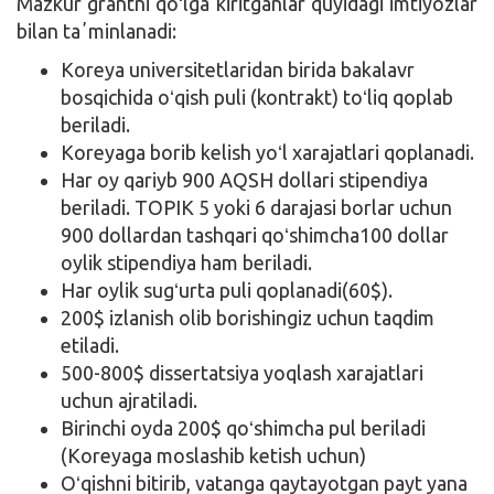
Mazkur grantni qoʻlga kiritganlar quyidagi imtiyozlar
bilan taʼminlanadi:
Koreya universitetlaridan birida bakalavr
bosqichida oʻqish puli (kontrakt) toʻliq qoplab
beriladi.
Koreyaga borib kelish yoʻl xarajatlari qoplanadi.
Har oy qariyb 900 AQSH dollari stipendiya
beriladi. TOPIK 5 yoki 6 darajasi borlar uchun
900 dollardan tashqari qoʻshimcha100 dollar
oylik stipendiya ham beriladi.
Har oylik sugʻurta puli qoplanadi(60$).
200$ izlanish olib borishingiz uchun taqdim
etiladi.
500-800$ dissertatsiya yoqlash xarajatlari
uchun ajratiladi.
Birinchi oyda 200$ qoʻshimcha pul beriladi
(Koreyaga moslashib ketish uchun)
Oʻqishni bitirib, vatanga qaytayotgan payt yana