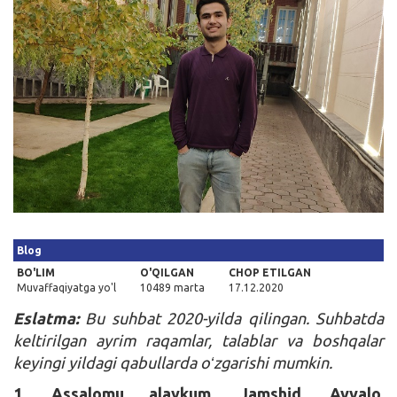
Kirish
Blog
BO'LIM
O'QILGAN
CHOP ETILGAN
Muvaffaqiyatga yo'l
10489 marta
17.12.2020
Eslatma:
Bu suhbat 2020-yilda qilingan. Suhbatda
keltirilgan ayrim raqamlar, talablar va boshqalar
keyingi yildagi qabullarda oʻzgarishi mumkin.
1. Assalomu alaykum, Jamshid. Avvalo,