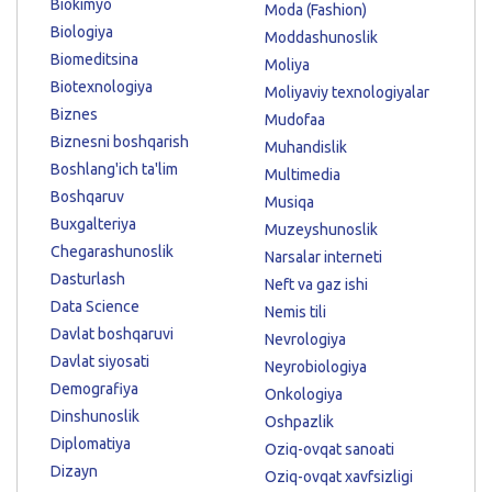
Biokimyo
Moda (Fashion)
Biologiya
Moddashunoslik
Biomeditsina
Moliya
Biotexnologiya
Moliyaviy texnologiyalar
Biznes
Mudofaa
Biznesni boshqarish
Muhandislik
Boshlang'ich ta'lim
Multimedia
Boshqaruv
Musiqa
Buxgalteriya
Muzeyshunoslik
Chegarashunoslik
Narsalar interneti
Dasturlash
Neft va gaz ishi
Data Science
Nemis tili
Davlat boshqaruvi
Nevrologiya
Davlat siyosati
Neyrobiologiya
Demografiya
Onkologiya
Dinshunoslik
Oshpazlik
Diplomatiya
Oziq-ovqat sanoati
Dizayn
Oziq-ovqat xavfsizligi