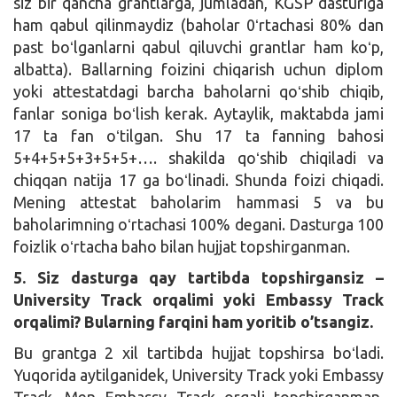
siz bir qancha grantlarga, jumladan, KGSP dasturiga
ham qabul qilinmaydiz (baholar 0ʻrtachasi 80% dan
past boʻlganlarni qabul qiluvchi grantlar ham koʻp,
albatta). Ballarning foizini chiqarish uchun diplom
yoki attestatdagi barcha baholarni qoʻshib chiqib,
fanlar soniga boʻlish kerak. Aytaylik, maktabda jami
17 ta fan oʻtilgan. Shu 17 ta fanning bahosi
5+4+5+5+3+5+5+…. shakilda qoʻshib chiqiladi va
chiqqan natija 17 ga boʻlinadi. Shunda foizi chiqadi.
Mening attestat baholarim hammasi 5 va bu
baholarimning oʻrtachasi 100% degani. Dasturga 100
foizlik oʻrtacha baho bilan hujjat topshirganman.
5. Siz dasturga qay tartibda topshirgansiz –
University Track orqalimi yoki Embassy Track
orqalimi? Bularning farqini ham yoritib o’tsangiz.
Bu grantga 2 xil tartibda hujjat topshirsa boʻladi.
Yuqorida aytilganidek, University Track yoki Embassy