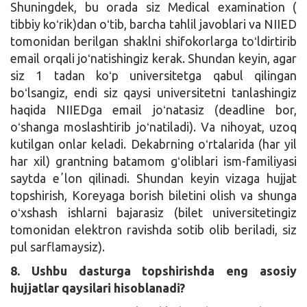
Shuningdek, bu orada siz Medical examination (
tibbiy koʻrik)dan oʻtib, barcha tahlil javoblari va NIIED
tomonidan berilgan shaklni shifokorlarga toʻldirtirib
email orqali joʻnatishingiz kerak. Shundan keyin, agar
siz 1 tadan koʻp universitetga qabul qilingan
boʻlsangiz, endi siz qaysi universitetni tanlashingiz
haqida NIIEDga email joʻnatasiz (deadline bor,
oʻshanga moslashtirib joʻnatiladi). Va nihoyat, uzoq
kutilgan onlar keladi. Dekabrning oʻrtalarida (har yil
har xil) grantning batamom gʻoliblari ism-familiyasi
saytda eʼlon qilinadi. Shundan keyin vizaga hujjat
topshirish, Koreyaga borish biletini olish va shunga
oʻxshash ishlarni bajarasiz (bilet universitetingiz
tomonidan elektron ravishda sotib olib beriladi, siz
pul sarflamaysiz).
8. Ushbu dasturga topshirishda eng asosiy
hujjatlar qaysilari hisoblanadi?