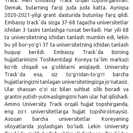
Track. Men Embassy Track orqali topshirganman.
Demak, bularning farqi juda juda katta. Ayniqsa
2020-2021-yilgi grant dasturida butunlay farq qildi.
Embassy trackʼda sizga 37-68 tagacha universitetlar
ichidan 3 tasini tanlashga ruxsat beriladi. Har yili 68
ta universitetning ichidan tanlash mumkin edi, lekin
bu yil bor-yoʻgʻi 37 ta universitetning ichidan tanlash
huquqi berildi. Embassy Trackʼda bizning
hujjatlarimizni Toshkentdagi Koreya taʼlim markazi
koʻrib chiqadi va gʻoliblarni aniqlaydi. University
Trackʼda esa, siz toʻgʻridan-toʻgʻri barcha
hujjatlaringizni tanlagan universitetingizga joʻnatasiz.
Ular shaxsan oʻzi siz bilan suhbat olib boradi va
grantni yutish-yutmasligingizni ham ular hal qilishadi.
Ammo University Track orqali hujjat topshirganda,
eng zoʻr universitetlarga hujjat topshirolmaysiz.
Asosan barcha universitetlar Koreyaning
viloyatlarida joylashgan boʻladi. Lekin University