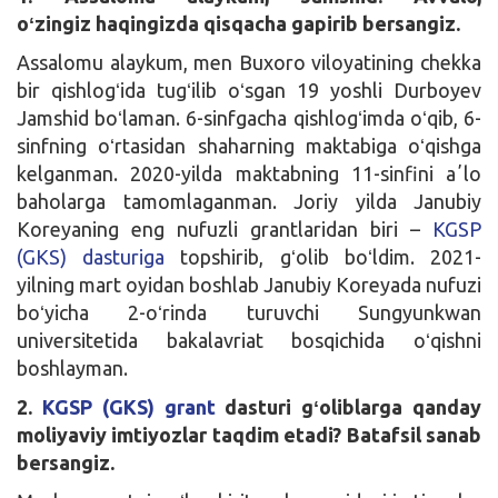
o
ʻ
zingiz haqingizda qisqacha gapirib bersangiz.
Assalomu alaykum, men Buxoro viloyatining chekka
bir qishlogʻida tugʻilib oʻsgan 19 yoshli Durboyev
Jamshid boʻlaman. 6-sinfgacha qishlogʻimda oʻqib, 6-
sinfning oʻrtasidan shaharning maktabiga oʻqishga
kelganman. 2020-yilda maktabning 11-sinfini aʼlo
baholarga tamomlaganman. Joriy yilda Janubiy
Koreyaning eng nufuzli grantlaridan biri –
KGSP
(GKS) dasturiga
topshirib, gʻolib boʻldim. 2021-
yilning mart oyidan boshlab Janubiy Koreyada nufuzi
boʻyicha 2-oʻrinda turuvchi Sungyunkwan
universitetida bakalavriat bosqichida oʻqishni
boshlayman.
2.
KGSP (GKS) grant
dasturi gʻoliblarga qanday
moliyaviy imtiyozlar taqdim etadi? Batafsil sanab
bersangiz.