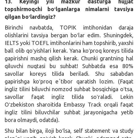
13. Keyingi yili mazkur dasturga hujjat
topshirmoqchi boʻlganlarga nimalarni tavsiya
qilgan boʻlardingiz?
Birinchi navbatda, TOPIK imtihonidan daraja
olishlarini tavsiya bergan boʻlar edim. Shuningdek,
IELTS yoki TOEFL imtihonlarini ham topshirib, yaxshi
ball olib qoʻyishlari kerak. Yana koʻproq koreys tilida
gapirishni mashq qilish kerak. Chunki grantning hal
qiluvchi nuqtasi bu suhbat! Suhbatda esa 80%
savollar koreys tilida beriladi. Shu sababdan
gapirishga koʻproq eʼtibor qaratish lozim. (Faqat
ingliz tilini biluvchi nomzod suhbat bosqichiga oʻtsa,
savollar faqat ingliz tilida soʻraladi. Lekin
Oʻzbekiston sharoitida Embassy Track orqali faqat
ingliz tilini biluvchilar suhbat jarayonigacha yetib
bora olmaydi, odatda).
Shu bilan birga, iloji boʻlsa, self statement va study