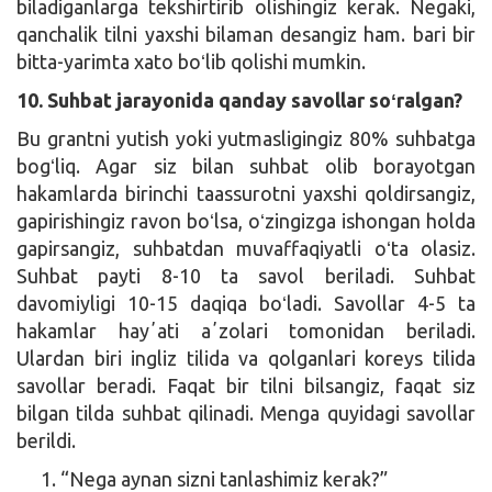
biladiganlarga tekshirtirib olishingiz kerak. Negaki,
qanchalik tilni yaxshi bilaman desangiz ham. bari bir
bitta-yarimta xato boʻlib qolishi mumkin.
10. Suhbat jarayonida qanday savollar soʻralgan?
Bu grantni yutish yoki yutmasligingiz 80% suhbatga
bogʻliq. Agar siz bilan suhbat olib borayotgan
hakamlarda birinchi taassurotni yaxshi qoldirsangiz,
gapirishingiz ravon boʻlsa, oʻzingizga ishongan holda
gapirsangiz, suhbatdan muvaffaqiyatli oʻta olasiz.
Suhbat payti 8-10 ta savol beriladi. Suhbat
davomiyligi 10-15 daqiqa boʻladi. Savollar 4-5 ta
hakamlar hayʼati aʼzolari tomonidan beriladi.
Ulardan biri ingliz tilida va qolganlari koreys tilida
savollar beradi. Faqat bir tilni bilsangiz, faqat siz
bilgan tilda suhbat qilinadi. Menga quyidagi savollar
berildi.
“Nega aynan sizni tanlashimiz kerak?”