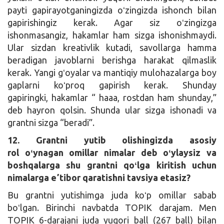
payti gapirayotganingizda oʻzingizda ishonch bilan
gapirishingiz kerak. Agar siz oʻzingizga
ishonmasangiz, hakamlar ham sizga ishonishmaydi.
Ular sizdan kreativlik kutadi, savollarga hamma
beradigan javoblarni berishga harakat qilmaslik
kerak. Yangi gʻoyalar va mantiqiy mulohazalarga boy
gaplarni koʻproq gapirish kerak. Shunday
gapiringki, hakamlar “ haaa, rostdan ham shunday,”
deb hayron qolsin. Shunda ular sizga ishonadi va
grantni sizga “beradi”.
12.
Grantni yutib olishingizda asosiy
rol oʻ
ynagan omillar
nimalar deb oʻylaysiz va
boshqalarga shu grantni qoʻlga kiritish uchun
nimalarga eʼtibor qaratishni tavsiya etasiz?
Bu grantni yutishimga juda koʻp omillar sabab
boʻlgan. Birinchi navbatda TOPIK darajam. Men
TOPIK 6-darajani juda yuqori ball (267 ball) bilan