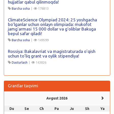
hujjatlar qabul qilinmoqda!
Barcha soha
|
178813
ClimateScience Olympiad 2024: 25 yoshgacha
boʻlganlar uchun onlayn olimpiada: mukofot
jamgʻarmasi 15 000 dollar va gʻoliblar Bakuga
bepul safar qiladi!
Barcha soha
|
149599
Rossiya: Bakalavriat va magistraturada o’qish
uchun to’liq grant va oylik stipendiya!
Dasturlash
|
143826
Grantlar taqvimi
Avgust 2026
Du
Se
Ch
Pa
Ju
Sh
Ya