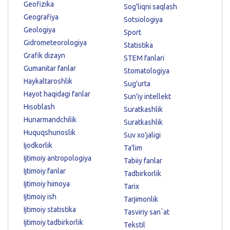
Geofizika
Sog'liqni saqlash
Geografiya
Sotsiologiya
Geologiya
Sport
Gidrometeorologiya
Statistika
Grafik dizayn
STEM fanlari
Gumanitar fanlar
Stomatologiya
Haykaltaroshlik
Sug'urta
Hayot haqidagi fanlar
Sun'iy intellekt
Hisoblash
Suratkashlik
Hunarmandchilik
Suratkashlik
Huquqshunoslik
Suv xo'jaligi
Ijodkorlik
Ta'lim
Ijtimoiy antropologiya
Tabiiy fanlar
Ijtimoiy fanlar
Tadbirkorlik
Ijtimoiy himoya
Tarix
Ijtimoiy ish
Tarjimonlik
Ijtimoiy statistika
Tasviriy sanʼat
Ijtimoiy tadbirkorlik
Tekstil