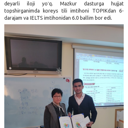
deyarli iloji yoʻq. Mazkur dasturga hujjat
topshirganimda koreys tili imtihoni TOPIKdan 6-
darajam va IELTS imtihonidan 6.0 ballim bor edi.