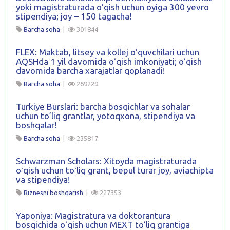
yoki magistraturada oʻqish uchun oyiga 300 yevro
stipendiya; joy – 150 tagacha!
Barcha soha
|
301844
FLEX: Maktab, litsey va kollej oʻquvchilari uchun
AQSHda 1 yil davomida oʻqish imkoniyati; oʻqish
davomida barcha xarajatlar qoplanadi!
Barcha soha
|
269229
Turkiye Burslari: barcha bosqichlar va sohalar
uchun to’liq grantlar, yotoqxona, stipendiya va
boshqalar!
Barcha soha
|
235817
Schwarzman Scholars: Xitoyda magistraturada
oʻqish uchun toʻliq grant, bepul turar joy, aviachipta
va stipendiya!
Biznesni boshqarish
|
227353
Yaponiya: Magistratura va doktorantura
bosqichida oʻqish uchun MEXT toʻliq grantiga