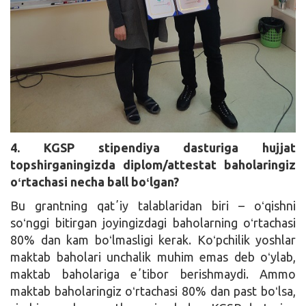
4. KGSP stipendiya dasturiga hujjat
topshirganingizda diplom/attestat baholaringiz
oʻrtachasi necha ball boʻlgan?
Bu grantning qatʼiy talablaridan biri – oʻqishni
soʻnggi bitirgan joyingizdagi baholarning oʻrtachasi
80% dan kam boʻlmasligi kerak. Koʻpchilik yoshlar
maktab baholari unchalik muhim emas deb oʻylab,
maktab baholariga eʼtibor berishmaydi. Ammo
maktab baholaringiz oʻrtachasi 80% dan past boʻlsa,