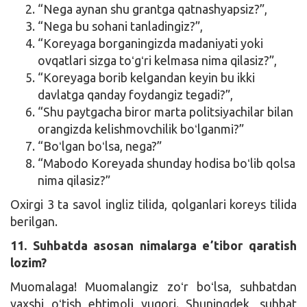
“Nega aynan shu grantga qatnashyapsiz?”,
“Nega bu sohani tanladingiz?”,
“Koreyaga borganingizda madaniyati yoki
ovqatlari sizga toʻgʻri kelmasa nima qilasiz?”,
“Koreyaga borib kelgandan keyin bu ikki
davlatga qanday foydangiz tegadi?”,
“Shu paytgacha biror marta politsiyachilar bilan
orangizda kelishmovchilik boʻlganmi?”
“Boʻlgan boʻlsa, nega?”
“Mabodo Koreyada shunday hodisa boʻlib qolsa
nima qilasiz?”
Oxirgi 3 ta savol ingliz tilida, qolganlari koreys tilida
berilgan.
11. Suhbatda asosan nimalarga eʼtibor qaratish
lozim?
Muomalaga! Muomalangiz zoʻr boʻlsa, suhbatdan
yaxshi oʻtish ehtimoli yuqori. Shuningdek, suhbat