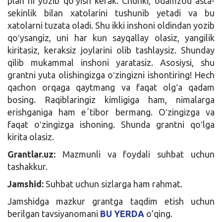
planʼni yozib qoʻyish kerak. Chunki, odamzod asta-
sekinlik bilan xatolarini tushunib yetadi va bu
xatolarni tuzata oladi. Shu ikki inshoni oldindan yozib
qoʻysangiz, uni har kun sayqallay olasiz, yangilik
kiritasiz, keraksiz joylarini olib tashlaysiz. Shunday
qilib mukammal inshoni yaratasiz. Asosiysi, shu
grantni yuta olishingizga oʻzingizni ishontiring! Hech
qachon orqaga qaytmang va faqat olgʻa qadam
bosing. Raqiblaringiz kimligiga ham, nimalarga
erishganiga ham eʼtibor bermang. Oʻzingizga va
faqat oʻzingizga ishoning. Shunda grantni qoʻlga
kirita olasiz.
Grantlar.uz:
Mazmunli va foydali suhbat uchun
tashakkur.
Jamshid:
Suhbat uchun sizlarga ham rahmat.
Jamshidga mazkur grantga taqdim etish uchun
berilgan tavsiyanomani
BU YERDA
o’qing.