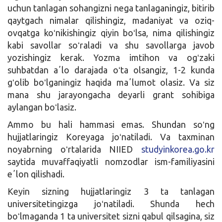
uchun tanlagan sohangizni nega tanlaganingiz, bitirib
qaytgach nimalar qilishingiz, madaniyat va oziq-
ovqatga koʻnikishingiz qiyin boʻlsa, nima qilishingiz
kabi savollar soʻraladi va shu savollarga javob
yozishingiz kerak. Yozma imtihon va ogʻzaki
suhbatdan aʼlo darajada oʻta olsangiz, 1-2 kunda
gʻolib boʻlganingiz haqida maʼlumot olasiz. Va siz
mana shu jarayongacha deyarli grant sohibiga
aylangan boʻlasiz.
Ammo bu hali hammasi emas. Shundan soʻng
hujjatlaringiz Koreyaga joʻnatiladi. Va taxminan
noyabrning oʻrtalarida NIIED
studyinkorea.go.kr
saytida muvaffaqiyatli nomzodlar ism-familiyasini
eʼlon qilishadi.
Keyin sizning hujjatlaringiz 3 ta tanlagan
universitetingizga joʻnatiladi. Shunda hech
boʻlmaganda 1 ta universitet sizni qabul qilsagina, siz