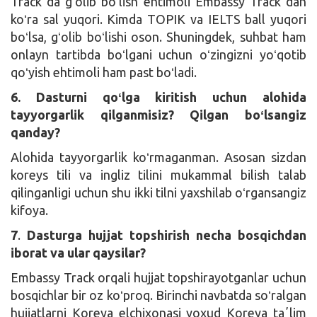
Trackʼda gʻolib boʻlish ehtimoli Embassy Trackʼdan
koʻra sal yuqori. Kimda TOPIK va IELTS ball yuqori
boʻlsa, gʻolib boʻlishi oson. Shuningdek, suhbat ham
onlayn tartibda boʻlgani uchun oʻzingizni yoʻqotib
qoʻyish ehtimoli ham past boʻladi.
6. Dasturni qoʻlga kiritish uchun alohida
tayyorgarlik qilganmisiz? Qilgan boʻlsangiz
qanday?
Alohida tayyorgarlik koʻrmaganman. Asosan sizdan
koreys tili va ingliz tilini mukammal bilish talab
qilinganligi uchun shu ikki tilni yaxshilab oʻrgansangiz
kifoya.
7
.
Dasturga hujjat topshirish necha bosqichdan
iborat va ular qaysilar?
Embassy Track orqali hujjat topshirayotganlar uchun
bosqichlar bir oz koʻproq. Birinchi navbatda soʻralgan
hujjatlarni Koreya elchixonasi yoxud Koreya taʼlim