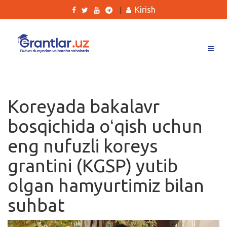
Kirish
|
Grantlar
Tanlovlar
Koreyada bakalavr
Ishlar
bosqichida oʻqish uchun
Kurslar
eng nufuzli koreys
Blog
grantini (KGSP) yutib
Yana
olgan hamyurtimiz bilan
suhbat
Qidirish