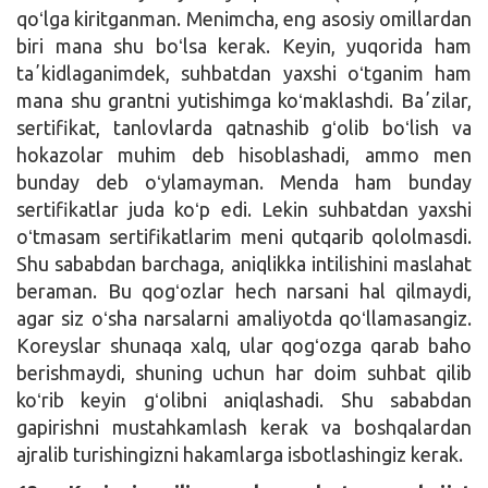
qoʻlga kiritganman. Menimcha, eng asosiy omillardan
biri mana shu boʻlsa kerak. Keyin, yuqorida ham
taʼkidlaganimdek, suhbatdan yaxshi oʻtganim ham
mana shu grantni yutishimga koʻmaklashdi. Baʼzilar,
sertifikat, tanlovlarda qatnashib gʻolib boʻlish va
hokazolar muhim deb hisoblashadi, ammo men
bunday deb oʻylamayman. Menda ham bunday
sertifikatlar juda koʻp edi. Lekin suhbatdan yaxshi
oʻtmasam sertifikatlarim meni qutqarib qololmasdi.
Shu sababdan barchaga, aniqlikka intilishini maslahat
beraman. Bu qogʻozlar hech narsani hal qilmaydi,
agar siz oʻsha narsalarni amaliyotda qoʻllamasangiz.
Koreyslar shunaqa xalq, ular qogʻozga qarab baho
berishmaydi, shuning uchun har doim suhbat qilib
koʻrib keyin gʻolibni aniqlashadi. Shu sababdan
gapirishni mustahkamlash kerak va boshqalardan
ajralib turishingizni hakamlarga isbotlashingiz kerak.