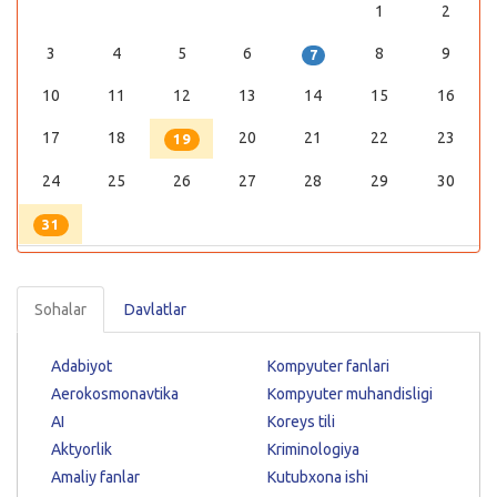
1
2
3
4
5
6
8
9
7
10
11
12
13
14
15
16
17
18
20
21
22
23
19
24
25
26
27
28
29
30
31
Sohalar
Davlatlar
Adabiyot
Kompyuter fanlari
Aerokosmonavtika
Kompyuter muhandisligi
AI
Koreys tili
Aktyorlik
Kriminologiya
Amaliy fanlar
Kutubxona ishi