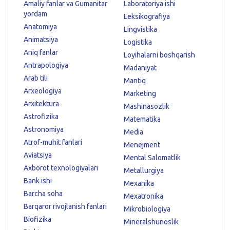
Amaliy fanlar va Gumanitar
Laboratoriya ishi
yordam
Leksikografiya
Anatomiya
Lingvistika
Animatsiya
Logistika
Aniq fanlar
Loyihalarni boshqarish
Antrapologiya
Madaniyat
Arab tili
Mantiq
Arxeologiya
Marketing
Arxitektura
Mashinasozlik
Astrofizika
Matematika
Astronomiya
Media
Atrof-muhit fanlari
Menejment
Aviatsiya
Mental Salomatlik
Axborot texnologiyalari
Metallurgiya
Bank ishi
Mexanika
Barcha soha
Mexatronika
Barqaror rivojlanish fanlari
Mikrobiologiya
Biofizika
Mineralshunoslik