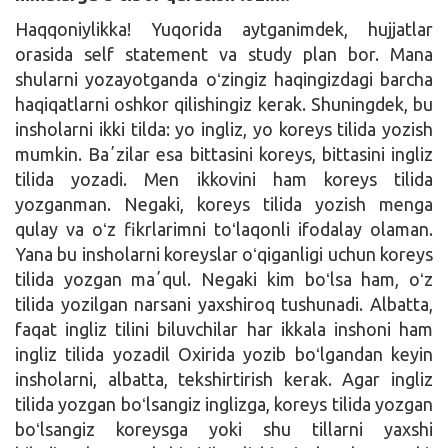
Haqqoniylikka! Yuqorida aytganimdek, hujjatlar
orasida self statement va study plan bor. Mana
shularni yozayotganda oʻzingiz haqingizdagi barcha
haqiqatlarni oshkor qilishingiz kerak. Shuningdek, bu
insholarni ikki tilda: yo ingliz, yo koreys tilida yozish
mumkin. Baʼzilar esa bittasini koreys, bittasini ingliz
tilida yozadi. Men ikkovini ham koreys tilida
yozganman. Negaki, koreys tilida yozish menga
qulay va oʻz fikrlarimni toʻlaqonli ifodalay olaman.
Yana bu insholarni koreyslar oʻqiganligi uchun koreys
tilida yozgan maʼqul. Negaki kim boʻlsa ham, oʻz
tilida yozilgan narsani yaxshiroq tushunadi. Albatta,
faqat ingliz tilini biluvchilar har ikkala inshoni ham
ingliz tilida yozadil Oxirida yozib boʻlgandan keyin
insholarni, albatta, tekshirtirish kerak. Agar ingliz
tilida yozgan boʻlsangiz inglizga, koreys tilida yozgan
boʻlsangiz koreysga yoki shu tillarni yaxshi