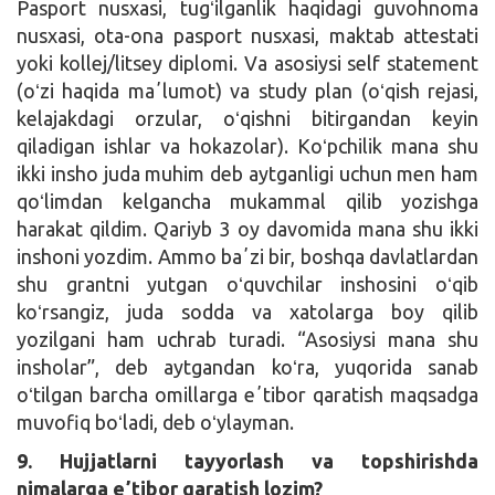
Pasport nusxasi, tugʻilganlik haqidagi guvohnoma
nusxasi, ota-ona pasport nusxasi, maktab attestati
yoki kollej/litsey diplomi. Va asosiysi self statement
(oʻzi haqida maʼlumot) va study plan (oʻqish rejasi,
kelajakdagi orzular, oʻqishni bitirgandan keyin
qiladigan ishlar va hokazolar). Koʻpchilik mana shu
ikki insho juda muhim deb aytganligi uchun men ham
qoʻlimdan kelgancha mukammal qilib yozishga
harakat qildim. Qariyb 3 oy davomida mana shu ikki
inshoni yozdim. Ammo baʼzi bir, boshqa davlatlardan
shu grantni yutgan oʻquvchilar inshosini oʻqib
koʻrsangiz, juda sodda va xatolarga boy qilib
yozilgani ham uchrab turadi. “Asosiysi mana shu
insholar”, deb aytgandan koʻra, yuqorida sanab
oʻtilgan barcha omillarga eʼtibor qaratish maqsadga
muvofiq boʻladi, deb oʻylayman.
9.
Hujjatlarni tayyorlash va topshirishda
nimalarga eʼtibor qaratish lozim?