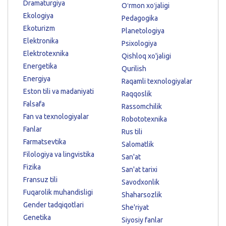
Dramaturgiya
Oʻrmon xoʻjaligi
Ekologiya
Pedagogika
Ekoturizm
Planetologiya
Elektronika
Psixologiya
Elektrotexnika
Qishloq xo'jaligi
Energetika
Qurilish
Energiya
Raqamli texnologiyalar
Eston tili va madaniyati
Raqqoslik
Falsafa
Rassomchilik
Fan va texnologiyalar
Robototexnika
Fanlar
Rus tili
Farmatsevtika
Salomatlik
Filologiya va lingvistika
San'at
Fizika
San'at tarixi
Fransuz tili
Savodxonlik
Fuqarolik muhandisligi
Shaharsozlik
Gender tadqiqotlari
She'riyat
Genetika
Siyosiy fanlar