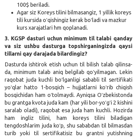
100$ beriladi.
Agar siz Koreys tilini bilmasangiz, 1 yillik koreys
tili kursida oʻqishingiz kerak boʻladi va mazkur
kurs xarajatlari hm qoplanadi.
3. KGSP dasturi uchun minimum til talabi qanday
va siz ushbu dasturga topshirganingizda qaysi
tillarni qay darajada bilardingiz?
Dasturda ishtirok etish uchun til bilish talab qilinsa-
da, minimum talab aniq belgilab qoʻyilmagan. Lekin
raqobat juda kuchli boʻlganligi sababli til sertifikati
yoʻqlar hatto 1-bosqich – hujjatlarni koʻrib chiqish
bosqichidan ham oʻtolmaydi. Ayniqsa Oʻzbekistonda
bu grantga kvota juda kam (har yili bor-yoʻgʻi 2 kishini
saralab oladi), raqobat esa juda ham kuchli. Hozirda
ham ingliz tilini, ham koreys tilini biladigan
tengdoshlarim juda koʻp, shu sababdan til bilmasdan
turib yoki til sertifikatisiz bu grantni yutishning