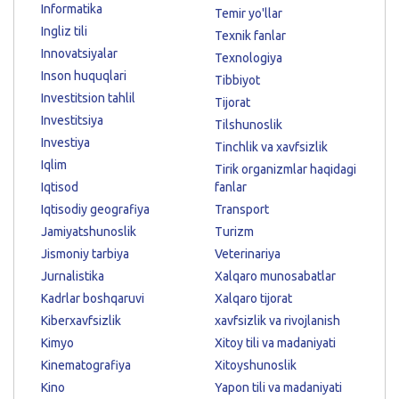
Informatika
Temir yo'llar
Ingliz tili
Texnik fanlar
Innovatsiyalar
Texnologiya
Inson huquqlari
Tibbiyot
Investitsion tahlil
Tijorat
Investitsiya
Tilshunoslik
Investiya
Tinchlik va xavfsizlik
Iqlim
Tirik organizmlar haqidagi
Iqtisod
fanlar
Iqtisodiy geografiya
Transport
Jamiyatshunoslik
Turizm
Jismoniy tarbiya
Veterinariya
Jurnalistika
Xalqaro munosabatlar
Kadrlar boshqaruvi
Xalqaro tijorat
Kiberxavfsizlik
xavfsizlik va rivojlanish
Kimyo
Xitoy tili va madaniyati
Kinematografiya
Xitoyshunoslik
Kino
Yapon tili va madaniyati