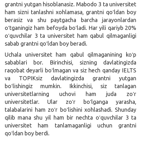
grantni yutgan hisoblanasiz. Mabodo 3 ta universitet
ham sizni tanlashni xohlamasa, grantni qoʻldan boy
berasiz va shu paytgacha barcha jarayonlardan
oʻtganingiz ham befoyda boʻladi. Har yili qariyb 20%
oʻquvchilar 3 ta universitet ham qabul qilmaganligi
sabab grantni qoʻldan boy beradi.
Uchala universitet ham qabul qilmaganining koʻp
sabablari bor. Birinchisi, sizning davlatingizda
raqobat deyarli boʻlmagan va siz hech qanday IELTS
va TOPIKsiz davlatingizda grantni yutgan
boʻlishingiz mumkin. Ikkinchisi, siz tanlagan
universitetlarning uchovi ham juda zoʻr
universitetlar. Ular zoʻr boʻlganga yarasha,
talabalarini ham zoʻr boʻlishini xohlashadi. Shunday
qilib mana shu yil ham bir nechta oʻquvchilar 3 ta
universitet ham tanlamaganligi uchun grantni
qoʻldan boy berdi.