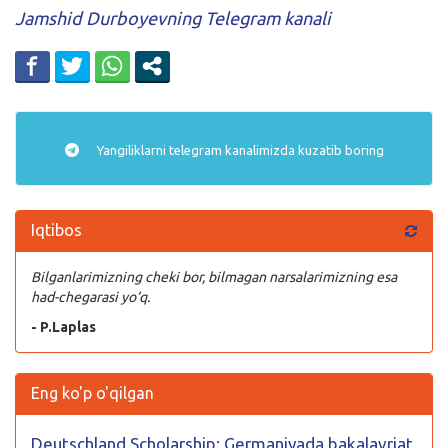
Jamshid Durboyevning Telegram kanali
Yangiliklarni
telegram
kanalimizda kuzatib boring
Iqtibos
Bilganlarimizning cheki bor, bilmagan narsalarimizning esa
had-chegarasi yo‘q.
- P.Laplas
Eng ko'p o'qilgan
Deutschland Scholarship: Germaniyada bakalavriat