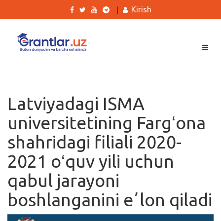
Kirish
|
Grantlar
Tanlovlar
Latviyadagi ISMA
Ishlar
universitetining Fargʻona
Kurslar
shahridagi filiali 2020-
Blog
2021 oʻquv yili uchun
Yana
qabul jarayoni
boshlanganini eʼlon qiladi
Qidirish