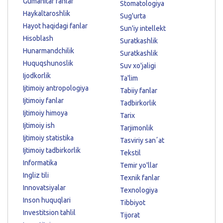
Gumanitar fanlar
Stomatologiya
Haykaltaroshlik
Sug'urta
Hayot haqidagi fanlar
Sun'iy intellekt
Hisoblash
Suratkashlik
Hunarmandchilik
Suratkashlik
Huquqshunoslik
Suv xo'jaligi
Ijodkorlik
Ta'lim
Ijtimoiy antropologiya
Tabiiy fanlar
Ijtimoiy fanlar
Tadbirkorlik
Ijtimoiy himoya
Tarix
Ijtimoiy ish
Tarjimonlik
Ijtimoiy statistika
Tasviriy sanʼat
Ijtimoiy tadbirkorlik
Tekstil
Informatika
Temir yo'llar
Ingliz tili
Texnik fanlar
Innovatsiyalar
Texnologiya
Inson huquqlari
Tibbiyot
Investitsion tahlil
Tijorat