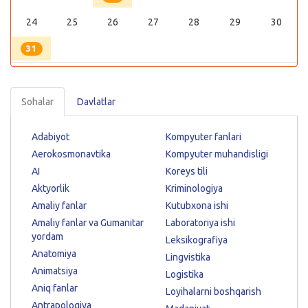
24
25
26
27
28
29
30
31
Sohalar
Davlatlar
Adabiyot
Kompyuter fanlari
Aerokosmonavtika
Kompyuter muhandisligi
AI
Koreys tili
Aktyorlik
Kriminologiya
Amaliy fanlar
Kutubxona ishi
Amaliy fanlar va Gumanitar
Laboratoriya ishi
yordam
Leksikografiya
Anatomiya
Lingvistika
Animatsiya
Logistika
Aniq fanlar
Loyihalarni boshqarish
Antrapologiya