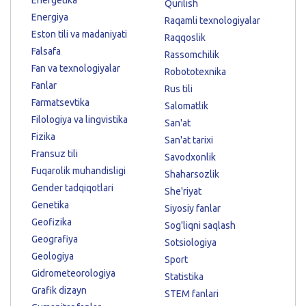
Qurilish
Energiya
Raqamli texnologiyalar
Eston tili va madaniyati
Raqqoslik
Falsafa
Rassomchilik
Fan va texnologiyalar
Robototexnika
Fanlar
Rus tili
Farmatsevtika
Salomatlik
Filologiya va lingvistika
San'at
Fizika
San'at tarixi
Fransuz tili
Savodxonlik
Fuqarolik muhandisligi
Shaharsozlik
Gender tadqiqotlari
She'riyat
Genetika
Siyosiy fanlar
Geofizika
Sog'liqni saqlash
Geografiya
Sotsiologiya
Geologiya
Sport
Gidrometeorologiya
Statistika
Grafik dizayn
STEM fanlari