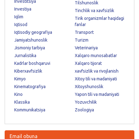
Investitsiya
Tilshunoslik
Investiya
Tinchlik va xavfsizlik
Iqlim
Tirik organizmlar haqidagi
Iqtisod
fanlar
Iqtisodiy geografiya
Transport
Jamiyatshunoslik
Turizm
Jismoniy tarbiya
Veterinariya
Jurnalistika
Xalqaro munosabatlar
Kadrlar boshqaruvi
Xalqaro tijorat
Kiberxavfsizlik
xavfsizlik va rivojlanish
Kimyo
Xitoy tili va madaniyati
Kinematografiya
Xitoyshunoslik
Kino
Yapon tili va madaniyati
Klassika
Yozuvchilik
Kommunikatsiya
Zoologiya
Email obuna