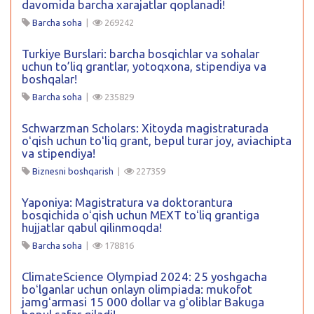
davomida barcha xarajatlar qoplanadi!
Barcha soha
|
269242
Turkiye Burslari: barcha bosqichlar va sohalar
uchun to’liq grantlar, yotoqxona, stipendiya va
boshqalar!
Barcha soha
|
235829
Schwarzman Scholars: Xitoyda magistraturada
oʻqish uchun toʻliq grant, bepul turar joy, aviachipta
va stipendiya!
Biznesni boshqarish
|
227359
Yaponiya: Magistratura va doktorantura
bosqichida oʻqish uchun MEXT toʻliq grantiga
hujjatlar qabul qilinmoqda!
Barcha soha
|
178816
ClimateScience Olympiad 2024: 25 yoshgacha
boʻlganlar uchun onlayn olimpiada: mukofot
jamgʻarmasi 15 000 dollar va gʻoliblar Bakuga