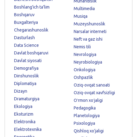
Muhandislik
Boshlang'ich ta'lim
Multimedia
Boshqaruv
Musiqa
Buxgalteriya
Muzeyshunoslik
Chegarashunoslik
Narsalar interneti
Dasturlash
Neft va gaz ishi
Data Science
Nemis tili
Davlat boshqaruvi
Nevrologiya
Davlat siyosati
Neyrobiologiya
Demografiya
Onkologiya
Dinshunoslik
Oshpazlik
Diplomatiya
Oziq-ovqat sanoati
Dizayn
Oziq-ovqat xavfsizligi
Dramaturgiya
Oʻrmon xoʻjaligi
Ekologiya
Pedagogika
Ekoturizm
Planetologiya
Elektronika
Psixologiya
Elektrotexnika
Qishloq xo'jaligi
Energetika