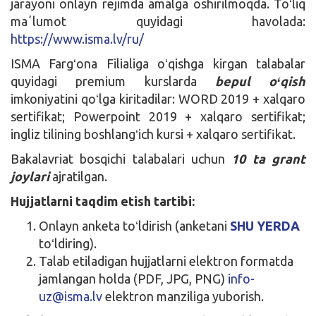
jarayoni onlayn rejimda amalga oshirilmoqda. Toʻliq
maʼlumot quyidagi havolada:
https://www.isma.lv/ru/
ISMA Fargʻona Filialiga oʻqishga kirgan talabalar
quyidagi premium kurslarda
bepul oʻqish
imkoniyatini qoʻlga kiritadilar: WORD 2019 + xalqaro
sertifikat; Powerpoint 2019 + xalqaro sertifikat;
ingliz tilining boshlangʻich kursi + xalqaro sertifikat.
Bakalavriat bosqichi talabalari uchun
10 ta grant
joylari
ajratilgan.
Hujjatlarni taqdim etish tartibi:
Onlayn anketa toʻldirish (anketani
SHU YERDA
toʻldiring).
Talab etiladigan hujjatlarni elektron formatda
jamlangan holda (PDF, JPG, PNG)
info-
uz@isma.lv
elektron manziliga yuborish.