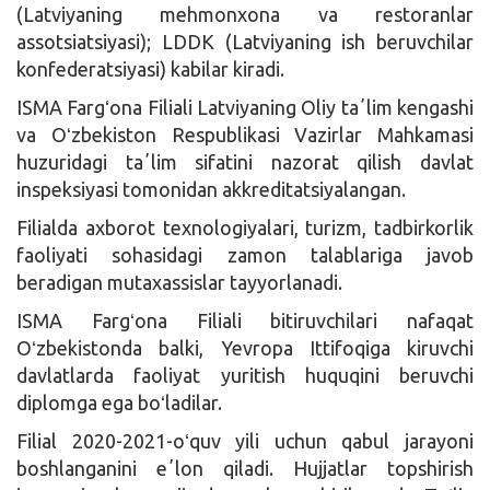
(Latviyaning mehmonxona va restoranlar
assotsiatsiyasi); LDDK (Latviyaning ish beruvchilar
konfederatsiyasi) kabilar kiradi.
ISMA Fargʻona Filiali Latviyaning Oliy taʼlim kengashi
va Oʻzbekiston Respublikasi Vazirlar Mahkamasi
huzuridagi taʼlim sifatini nazorat qilish davlat
inspeksiyasi tomonidan akkreditatsiyalangan.
Filialda axborot texnologiyalari, turizm, tadbirkorlik
faoliyati sohasidagi zamon talablariga javob
beradigan mutaxassislar tayyorlanadi.
ISMA Fargʻona Filiali bitiruvchilari nafaqat
Oʻzbekistonda balki, Yevropa Ittifoqiga kiruvchi
davlatlarda faoliyat yuritish huquqini beruvchi
diplomga ega boʻladilar.
Filial 2020-2021-oʻquv yili uchun qabul jarayoni
boshlanganini eʼlon qiladi. Hujjatlar topshirish