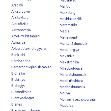
Madaniyat
Arab tili
Mantiq
Arxeologiya
Marketing
Arxitektura
Mashinasozlik
Astrofizika
Matematika
Astronomiya
Media
Atrof-muhit fanlari
Menejment
Aviatsiya
Mental Salomatlik
Axborot texnologiyalari
Metallurgiya
Bank ishi
Mexanika
Barcha soha
Mexatronika
Barqaror rivojlanish fanlari
Mikrobiologiya
Biofizika
Mineralshunoslik
Biokimyo
Moda (Fashion)
Biologiya
Moddashunoslik
Biomeditsina
Moliya
Biotexnologiya
Moliyaviy texnologiyalar
Biznes
Mudofaa
Biznesni boshqarish