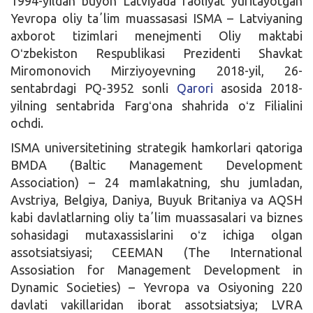
1994-yildan buyon Latviyada faoliyat yuritayotgan
Yevropa oliy taʼlim muassasasi ISMA – Latviyaning
axborot tizimlari menejmenti Oliy maktabi
Oʻzbekiston Respublikasi Prezidenti Shavkat
Miromonovich Mirziyoyevning 2018-yil, 26-
sentabrdagi PQ-3952 sonli
Qarori
asosida 2018-
yilning sentabrida Fargʻona shahrida oʻz Filialini
ochdi.
ISMA universitetining strategik hamkorlari qatoriga
BMDA (Baltic Management Development
Association) – 24 mamlakatning, shu jumladan,
Avstriya, Belgiya, Daniya, Buyuk Britaniya va AQSH
kabi davlatlarning oliy taʼlim muassasalari va biznes
sohasidagi mutaxassislarini oʻz ichiga olgan
assotsiatsiyasi; CEEMAN (The International
Assosiation for Management Development in
Dynamic Societies) – Yevropa va Osiyoning 220
davlati vakillaridan iborat assotsiatsiya; LVRA