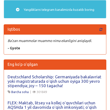
Yangiliklarni
telegram
kanalimizda kuzatib boring
Iqtibos
Ba’zan muammolar muammo nima ekanligini aniqlaydi.
- Gyote
Eng ko'p o'qilgan
Deutschland Scholarship: Germaniyada bakalavriat
yoki magistraturada oʻqish uchun oyiga 300 yevro
stipendiya; joy – 150 tagacha!
Barcha soha
|
301849
FLEX: Maktab, litsey va kollej oʻquvchilari uchun
AQSHda 1 yil davomida oʻqish imkoniyati; oʻqish