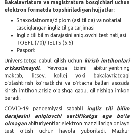
Bakalavriatura va magistratura bosqichlari uchun
elektron formatda topshiriladigan hujjatlar:
Shaxodatnoma/diplom (asl tilida) va notarial
tasdiqlangan ingliz tiliga tarjimasi
Ingliz tili bilim darajasini aniqlovchi test natijasi
TOEFL (70)/ IELTS (5.5)
Pasport
Universitetga qabul qilish uchun
kirish imtihonlari
oʻtkazilmaydi.
Yevropa tizimi abituriyentning
maktab, litsey, kollej yoki bakalavriatdagi
oʻzlashtirish ko’rsatkichi va oʻrtacha ballari asosida
kirish imtihonlarisiz oʻqishga qabul qilinishiga imkon
beradi.
COVID-19 pandemiyasi sababli
ingliz tili bilim
darajasini aniqlovchi sertifikatga ega boʻla
olmagan
abituriyentlar elektron manzillariga onlayn
test oʻtish uchun havola yuboriladi. Mazkur