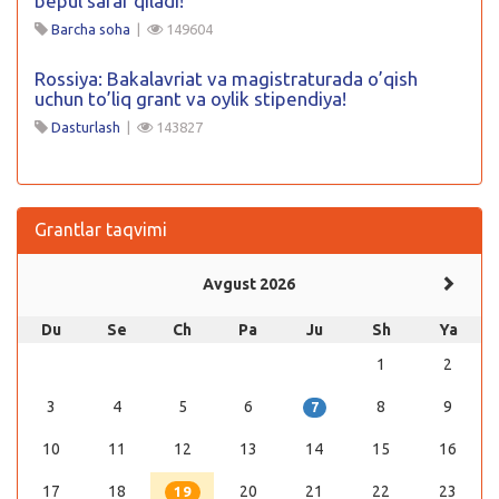
bepul safar qiladi!
Barcha soha
|
149604
Rossiya: Bakalavriat va magistraturada o’qish
uchun to’liq grant va oylik stipendiya!
Dasturlash
|
143827
Grantlar taqvimi
Avgust 2026
Du
Se
Ch
Pa
Ju
Sh
Ya
1
2
3
4
5
6
8
9
7
10
11
12
13
14
15
16
17
18
20
21
22
23
19