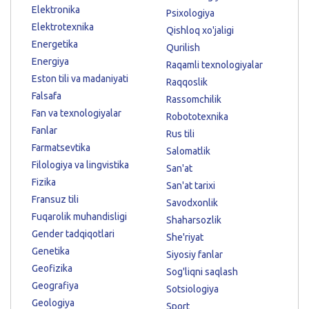
Elektronika
Psixologiya
Elektrotexnika
Qishloq xo'jaligi
Energetika
Qurilish
Energiya
Raqamli texnologiyalar
Eston tili va madaniyati
Raqqoslik
Falsafa
Rassomchilik
Fan va texnologiyalar
Robototexnika
Fanlar
Rus tili
Farmatsevtika
Salomatlik
Filologiya va lingvistika
San'at
Fizika
San'at tarixi
Fransuz tili
Savodxonlik
Fuqarolik muhandisligi
Shaharsozlik
Gender tadqiqotlari
She'riyat
Genetika
Siyosiy fanlar
Geofizika
Sog'liqni saqlash
Geografiya
Sotsiologiya
Geologiya
Sport