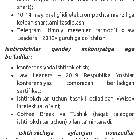
shart);
10-14 may oralig`idi elektron pochta manziliga
kelgan shartlarni tasdiqlash;
Telegram ijtimoiy mesenjer tarmog`i «Law
Leaders – 2019» guruhiga qo`shilish.
Ishtirokchilar qanday imkoniyatga ega
bo`ladilar:
konferensiyada ishtirok etish;
Law Leaders – 2019 Respublika Yoshlar
konferensiyasi tomonidan beriladigan
sertifikat;
ishtirokchilar uchun tashkil etiladigan «Wise»
intelektual o`yini;
Coffee Break va Tushlik (faqat talabgor
ishtirokchilar uchun) bilan ta’minlanadi.
Ishtirokchiga aylangan nomzodlar