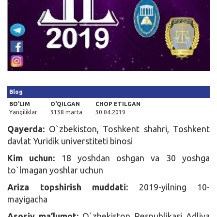
Kirish
Blog
BO'LIM
O'QILGAN
CHOP ETILGAN
Yangiliklar
3138 marta
30.04.2019
Qayerda:
O`zbekiston, Toshkent shahri, Toshkent
davlat Yuridik universtiteti binosi
Kim uchun:
18 yoshdan oshgan va 30 yoshga
to`lmagan yoshlar uchun
Ariza topshirish muddati:
2019-yilning 10-
mayigacha
Asosiy ma’lumot:
O`zbekiston Respublikasi Adliya