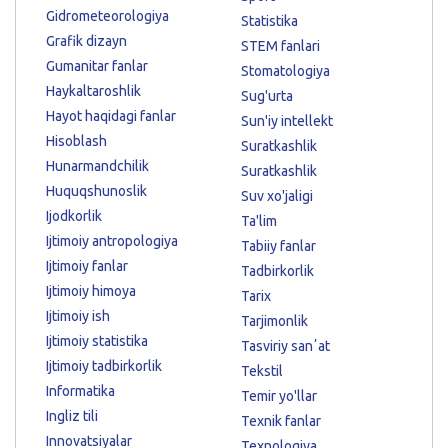
Gidrometeorologiya
Statistika
Grafik dizayn
STEM fanlari
Gumanitar fanlar
Stomatologiya
Haykaltaroshlik
Sug'urta
Hayot haqidagi fanlar
Sun'iy intellekt
Hisoblash
Suratkashlik
Hunarmandchilik
Suratkashlik
Huquqshunoslik
Suv xo'jaligi
Ijodkorlik
Ta'lim
Ijtimoiy antropologiya
Tabiiy fanlar
Ijtimoiy fanlar
Tadbirkorlik
Ijtimoiy himoya
Tarix
Ijtimoiy ish
Tarjimonlik
Ijtimoiy statistika
Tasviriy sanʼat
Ijtimoiy tadbirkorlik
Tekstil
Informatika
Temir yo'llar
Ingliz tili
Texnik fanlar
Innovatsiyalar
Texnologiya