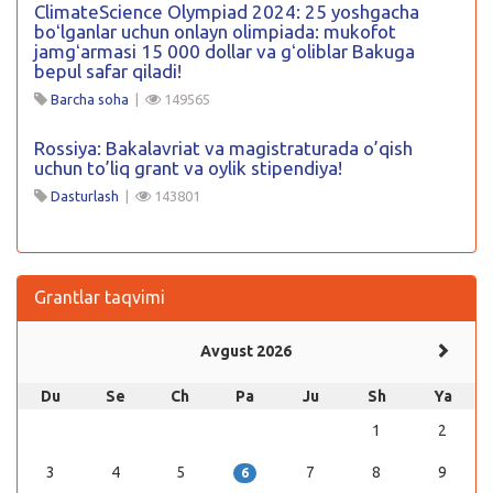
ClimateScience Olympiad 2024: 25 yoshgacha
boʻlganlar uchun onlayn olimpiada: mukofot
jamgʻarmasi 15 000 dollar va gʻoliblar Bakuga
bepul safar qiladi!
Barcha soha
|
149565
Rossiya: Bakalavriat va magistraturada o’qish
uchun to’liq grant va oylik stipendiya!
Dasturlash
|
143801
Grantlar taqvimi
Avgust 2026
Du
Se
Ch
Pa
Ju
Sh
Ya
1
2
3
4
5
7
8
9
6