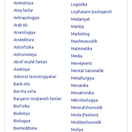
Animatsiya
Logistika
Aniq fanlar
Loyihalarni boshqarish
Antrapologiya
Madaniyat
Arab tili
Mantiq
Arxeologiya
Marketing
Arxitektura
Mashinasozlik
Astrofizika
Matematika
Astronomiya
Media
Atrof-muhit fanlari
Menejment
Aviatsiya
Mental Salomatlik
Axborot texnologiyalari
Metallurgiya
Bank ishi
Mexanika
Barcha soha
Mexatronika
Barqaror rivojlanish fanlari
Mikrobiologiya
Biofizika
Mineralshunoslik
Biokimyo
Moda (Fashion)
Biologiya
Moddashunoslik
Biomeditsina
Moliya