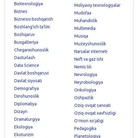
Biotexnologiya
Moliyaviy texnologiyalar
Biznes
Mudofaa
Biznesni boshqarish
Muhandislik
Boshlang'ich ta'lim
Multimedia
Boshqaruv
Musiqa
Buxgalteriya
Muzeyshunoslik
Chegarashunoslik
Narsalar interneti
Dasturlash
Neft va gaz ishi
Data Science
Nemis tili
Davlat boshqaruvi
Nevrologiya
Davlat siyosati
Neyrobiologiya
Demografiya
Onkologiya
Dinshunoslik
Oshpazlik
Diplomatiya
Oziq-ovqat sanoati
Dizayn
Oziq-ovqat xavfsizligi
Dramaturgiya
Oʻrmon xoʻjaligi
Ekologiya
Pedagogika
Ekoturizm
Planetologiya