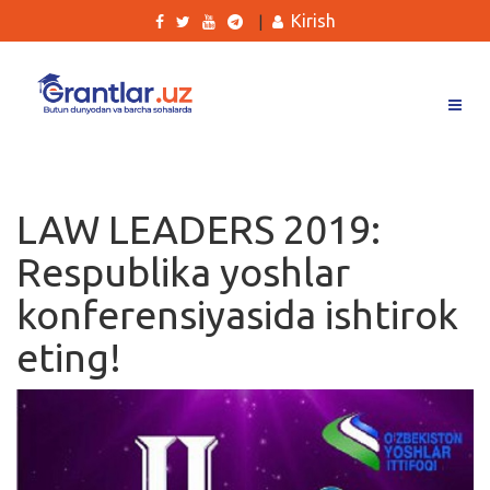
Kirish
|
Grantlar
Tanlovlar
LAW LEADERS 2019:
Ishlar
Respublika yoshlar
Kurslar
konferensiyasida ishtirok
Blog
eting!
Yana
Qidirish