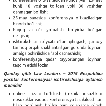
kuni) 18 yoshga to`lgan yoki 30 yoshdan
oshmagan bo`lishi;
25-may sanasida konferensiya o`tkaziladigan
binoda bo`lishi;
huquq va o`z yo`nalishi bo`yicha bo`lgan
qiziqishi;
ishtirokchilar ro`yxati e’lon qilingach, ijtimoiy
tarmoq orqali shakllantirilgan guruhda loyihani
amalga oshirilishida faol qatnashishi;
konferensiyaga qadar tayyorlangan loyihani
taqdim etishi lozim.
Qanday qilib Law Leaders – 2019 Respublika
yoshlar konferensiyasi ishtirokchisiga aylanish
mumkin?
online arizani to`ldirish (texnik nosozliklar
nosozliklar vaqtida konferensiya tashkilotchilari
bilan bog`lanib bo`lsa ham ro`yxatda o`tish