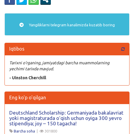
Yangiliklarni
telegram
kanalimizda kuzatib boring
Iqtibos
Tarixni o‘rganing, jamiyatdagi barcha muammolarning
yechimi tarixda mavjud.
- Uinston Cherchill
Eng ko'p o'qilgan
Deutschland Scholarship: Germaniyada bakalavriat
yoki magistraturada oʻqish uchun oyiga 300 yevro
stipendiya; joy – 150 tagacha!
Barcha soha
|
301800