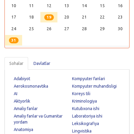
10
11
12
13
14
15
16
17
18
20
21
22
23
19
24
25
26
27
28
29
30
31
Sohalar
Davlatlar
Adabiyot
Kompyuter fanlari
Aerokosmonavtika
Kompyuter muhandisligi
AI
Koreys tili
Aktyorlik
Kriminologiya
Amaliy fanlar
Kutubxona ishi
Amaliy fanlar va Gumanitar
Laboratoriya ishi
yordam
Leksikografiya
Anatomiya
Lingvistika