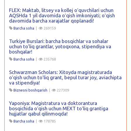
FLEX: Maktab, litsey va kollej oʻquvchilari uchun
AQSHda 1 yil davomida oʻqish imkoniyati; oʻqish
davomida barcha xarajatlar qoplanadi!
Barcha soha
|
269159
Turkiye Burslari: barcha bosqichlar va sohalar
uchun to’liq grantlar, yotoqxona, stipendiya va
boshqalar!
Barcha soha
|
235768
Schwarzman Scholars: Xitoyda magistraturada
oʻqish uchun toʻliq grant, bepul turar joy, aviachipta
va stipendiya!
Biznesni boshqarish
|
227309
Yaponiya: Magistratura va doktorantura
bosqichida oʻqish uchun MEXT toʻliq grantiga
hujjatlar qabul qilinmoqda!
Barcha soha
|
178785