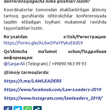
konferensiyagacha nima qilishlari lozim?
Koordinatorlar tomonidan shakllantirilgan ijtimoiy
tarmoq guruhlarida ishtirokchilar konferensiyada
taqdim etiladigan loyihani mukammal ravishda
tayyorlashlari lozim.
Roʻyxatdan oʻtish/Регистрация:
https://forms.gle/AL6wDPaYPykxE6dS9
Qo’shimcha ma’lumot uchun/Подробная
информация:
@SanjarAli
(Telegram) / +99890 963 99 93
Ijtimoiy tarmoqlarda:
https://t.me/LAWLEADERS
https://www.facebook.com/Law-Leaders-2019
https://www.instagram.com/lawleaders_2019/