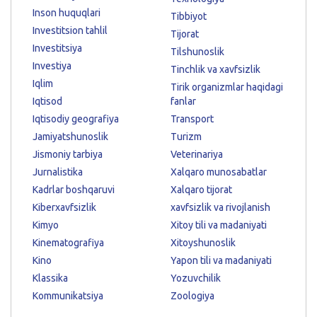
Inson huquqlari
Tibbiyot
Investitsion tahlil
Tijorat
Investitsiya
Tilshunoslik
Investiya
Tinchlik va xavfsizlik
Iqlim
Tirik organizmlar haqidagi
Iqtisod
fanlar
Iqtisodiy geografiya
Transport
Jamiyatshunoslik
Turizm
Jismoniy tarbiya
Veterinariya
Jurnalistika
Xalqaro munosabatlar
Kadrlar boshqaruvi
Xalqaro tijorat
Kiberxavfsizlik
xavfsizlik va rivojlanish
Kimyo
Xitoy tili va madaniyati
Kinematografiya
Xitoyshunoslik
Kino
Yapon tili va madaniyati
Klassika
Yozuvchilik
Kommunikatsiya
Zoologiya