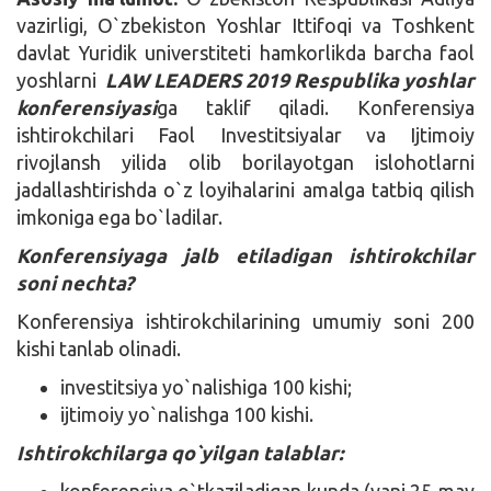
vazirligi, O`zbekiston Yoshlar Ittifoqi va Toshkent
davlat Yuridik universtiteti hamkorlikda barcha faol
yoshlarni
LAW LEADERS 2019 Respublika yoshlar
konferensiyasi
ga taklif qiladi. Konferensiya
ishtirokchilari Faol Investitsiyalar va Ijtimoiy
rivojlansh yilida olib borilayotgan islohotlarni
jadallashtirishda o`z loyihalarini amalga tatbiq qilish
imkoniga ega bo`ladilar.
Konferensiyaga jalb etiladigan ishtirokchilar
soni nechta?
Konferensiya ishtirokchilarining umumiy soni 200
kishi tanlab olinadi.
investitsiya yo`nalishiga 100 kishi;
ijtimoiy yo`nalishga 100 kishi.
Ishtirokchilarga qo`yilgan talablar:
konferensiya o`tkaziladigan kunda (yani 25-may