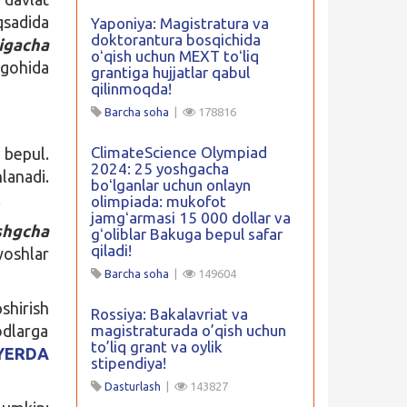
qsadida
Yaponiya: Magistratura va
doktorantura bosqichida
igacha
oʻqish uchun MEXT toʻliq
ohida
grantiga hujjatlar qabul
qilinmoqda!
Barcha soha
|
178816
ClimateScience Olympiad
 bepul.
2024: 25 yoshgacha
lanadi.
boʻlganlar uchun onlayn
.
olimpiada: mukofot
jamgʻarmasi 15 000 dollar va
shgcha
gʻoliblar Bakuga bepul safar
qiladi!
yoshlar
Barcha soha
|
149604
shirish
Rossiya: Bakalavriat va
odlarga
magistraturada o’qish uchun
to’liq grant va oylik
YERDA
stipendiya!
Dasturlash
|
143827