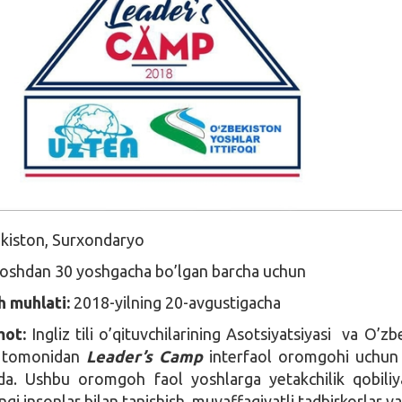
kiston, Surxondaryo
oshdan 30 yoshgacha bo’lgan barcha uchun
h muhlati:
2018-yilning 20-avgustigacha
ot:
Ingliz tili o’qituvchilarining Asotsiyatsiyasi va O’zb
qi tomonidan
Leader’s Camp
interfaol oromgohi uchun 
da. Ushbu oromgoh faol yoshlarga yetakchilik qobiliya
angi insonlar bilan tanishish, muvaffaqiyatli tadbirkorlar v