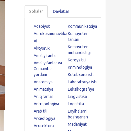
Sohalar
Davlatlar
Adabiyot
Kommunikatsiya
Aerokosmonavtika
Kompyuter
fanlari
AI
Kompyuter
Aktyorlik
muhandisligi
Amaliy fanlar
Koreys tili
Amaliy fanlar va
Kriminologiya
Gumanitar
yordam
Kutubxona ishi
Anatomiya
Laboratoriya ishi
Animatsiya
Leksikografiya
Aniq fanlar
Lingvistika
Antrapologiya
Logistika
Arab tili
Loyihalarni
boshqarish
Arxeologiya
Madaniyat
Arxitektura