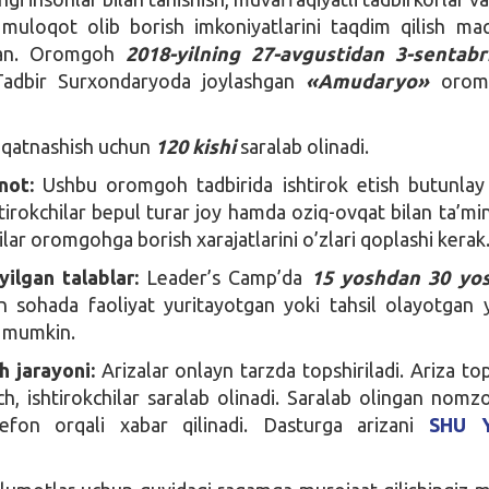
 muloqot olib borish imkoniyatlarini taqdim qilish ma
ilgan. Oromgoh
2018-yilning 27-avgustidan 3-sentabr
Tadbir Surxondaryoda joylashgan
«Amudaryo»
oromg
 qatnashish uchun
120 kishi
saralab olinadi.
not:
Ushbu oromgoh tadbirida ishtirok etish butunlay
tirokchilar bepul turar joy hamda oziq-ovqat bilan ta’min
ilar oromgohga borish xarajatlarini o’zlari qoplashi kerak
ilgan talablar:
Leader’s Camp’da
15 yoshdan 30 yo
an sohada faoliyat yuritayotgan yoki tahsil olayotgan 
i mumkin.
h jarayoni:
Arizalar onlayn tarzda topshiriladi. Ariza top
h, ishtirokchilar saralab olinadi. Saralab olingan nomz
efon orqali xabar qilinadi. Dasturga arizani
SHU 