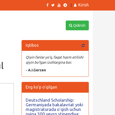
Kirish
|
Qidirish
Iqtibos
Qiyin fanlar yo’q, faqat hazm etilishi
l
qiyin bo’lgan izohlargina bor.
- A.I.Gersen
Eng ko'p o'qilgan
Deutschland Scholarship:
Germaniyada bakalavriat yoki
magistraturada oʻqish uchun
oyiga 300 yevro stipendiya;