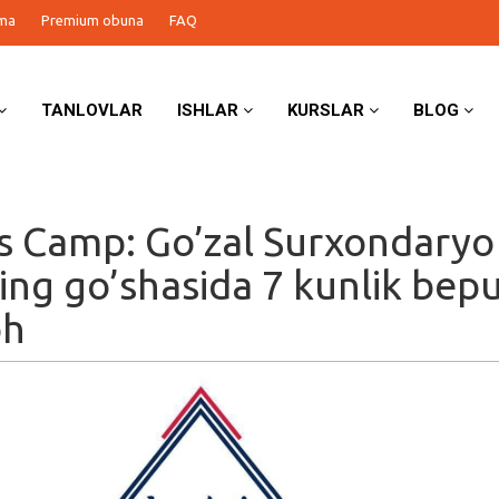
ma
Premium obuna
FAQ
TANLOVLAR
ISHLAR
KURSLAR
BLOG
s Camp: Go’zal Surxondaryo
ning go’shasida 7 kunlik bepu
oh