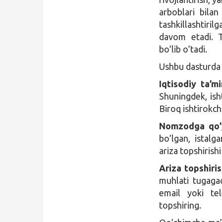
arboblari bilan
tashkillashtir
davom etadi. 
bo’lib o’tadi.
Ushbu dasturda
Iqtisodiy ta’mi
Shuningdek, ish
Biroq ishtirokch
Nomzodga qo’y
bo’lgan, istalg
ariza topshirish
Ariza topshiris
muhlati tugagac
email yoki tel
topshiring.