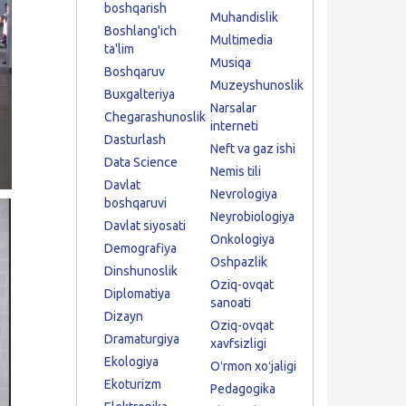
boshqarish
Muhandislik
Boshlang'ich
Multimedia
ta'lim
Musiqa
Boshqaruv
Muzeyshunoslik
Buxgalteriya
Narsalar
Chegarashunoslik
interneti
Dasturlash
Neft va gaz ishi
Data Science
Nemis tili
Davlat
Nevrologiya
boshqaruvi
Neyrobiologiya
Davlat siyosati
Onkologiya
Demografiya
Oshpazlik
Dinshunoslik
Oziq-ovqat
Diplomatiya
sanoati
Dizayn
Oziq-ovqat
Dramaturgiya
xavfsizligi
Ekologiya
Oʻrmon xoʻjaligi
Ekoturizm
Pedagogika