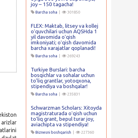
joy – 150 tagacha!
Barcha soha
|
301850
FLEX: Maktab, litsey va kollej
oʻquvchilari uchun AQSHda 1
yil davomida oʻqish
imkoniyati; oʻqish davomida
barcha xarajatlar qoplanadi!
Barcha soha
|
269243
Turkiye Burslari: barcha
bosqichlar va sohalar uchun
to’liq grantlar, yotoqxona,
stipendiya va boshqalar!
Barcha soha
|
235831
Schwarzman Scholars: Xitoyda
magistraturada oʻqish uchun
ekiston
toʻliq grant, bepul turar joy,
arizlar
aviachipta va stipendiya!
tlarini
Biznesni boshqarish
|
227360
a davlat