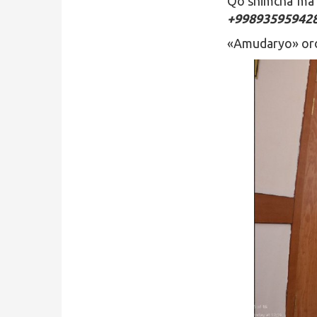
Qo’shimcha ma’
+998935959428
«Amudaryo» oro