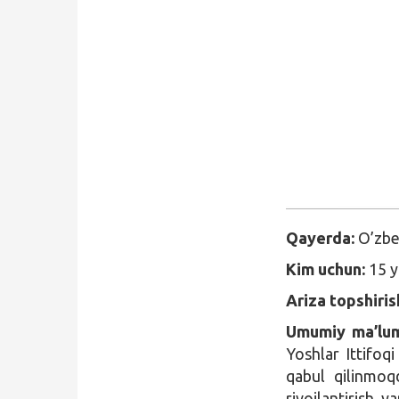
Qidirish
Kirish
Qayerda:
O’zbe
Kim uchun:
15 y
Ariza topshiris
Umumiy ma’lum
Yoshlar Ittifo
qabul qilinmoq
rivojlantirish, y