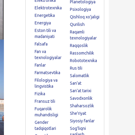
Elektronika
Planetologiya
Elektrotexnika
Psixologiya
Energetika
Qishloq xo'jaligi
Energiya
Qurilish
Eston tili va
Raqamli
madaniyati
texnologiyalar
Falsafa
Raqqoslik
Fan va
Rassomchilik
texnologiyalar
Robototexnika
Fanlar
Rus tili
Farmatsevtika
Salomatlik
Filologiya va
San'at
lingvistika
San'at tarixi
Fizika
Savodxonlik
Fransuz tili
Shaharsozlik
Fuqarolik
She'riyat
muhandisligi
Siyosiy fanlar
Gender
tadqiqotlari
Sog'liqni
saqlash