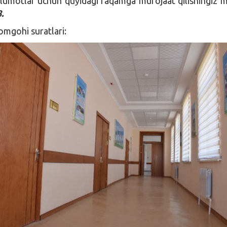
lumotlar uchun quyidagi raqamga murojaat qilishingiz 
.
mgohi suratlari: