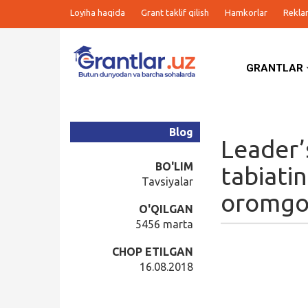
Loyiha haqida
Grant taklif qilish
Hamkorlar
Rekla
GRANTLAR
Grantlar
Tanlovlar
Blog
Leader’
Ishlar
BO'LIM
tabiati
Tavsiyalar
oromg
Kurslar
O'QILGAN
5456 marta
Blog
CHOP ETILGAN
16.08.2018
Yana