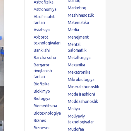
Mantiq
Astrofizika
Marketing
Astronomiya
Mashinasozlik
Atrof-muhit
fanlari
Matematika
Aviatsiya
Media
Axborot
Menejment
texnologiyalari
Mental
Bank ishi
Salomatlik
Barcha soha
Metallurgiya
Barqaror
Mexanika
rivojlanish
Mexatronika
fanlari
Mikrobiologiya
Biofizika
Mineralshunoslik
Biokimyo
Moda (Fashion)
Biologiya
Moddashunoslik
Biomeditsina
Moliya
Biotexnologiya
Moliyaviy
Biznes
texnologiyalar
Biznesni
Mudofaa