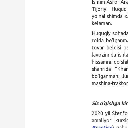
Ismim Asror Ara
Tijoriy Huquq
yo’nalishimda x
kelaman.
Huquqiy sohadag
rolda bo’lganm
tovar belgisi o
lavozimida ishl
hissamni qo’sh
shahrida “Khan
bo’lganman. Jum
mashina-traktor
Siz o’qishga k
2020 yil Stenfo
amaliyot kursi
Practice
) qabu