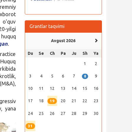
Kremniy
xborot
 o’quv
Grantlar taqvimi
0-yilgi
i huquq
Avgust 2026
ngan
.
ractice
Du
Se
Ch
Pa
Ju
Sh
Ya
a Huquq
1
2
rkibida
rotlik,
3
4
5
6
7
9
8
 (M&A),
10
11
12
13
14
15
16
ressiv
17
18
20
21
22
23
19
y, yana
24
25
26
27
28
29
30
31