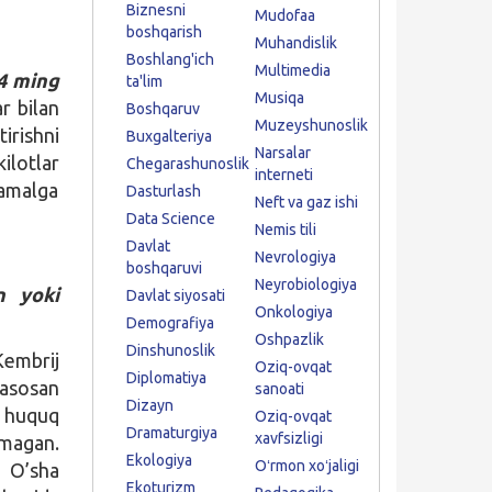
Biznesni
Mudofaa
boshqarish
Muhandislik
Boshlang'ich
Multimedia
4 ming
ta'lim
Musiqa
ar bilan
Boshqaruv
Muzeyshunoslik
irishni
Buxgalteriya
Narsalar
ilotlar
Chegarashunoslik
interneti
amalga
Dasturlash
Neft va gaz ishi
Data Science
Nemis tili
Davlat
Nevrologiya
boshqaruvi
Neyrobiologiya
n yoki
Davlat siyosati
Onkologiya
Demografiya
Oshpazlik
Dinshunoslik
embrij
Oziq-ovqat
Diplomatiya
 asosan
sanoati
Dizayn
g huquq
Oziq-ovqat
Dramaturgiya
xavfsizligi
lmagan.
Ekologiya
Oʻrmon xoʻjaligi
. O’sha
Ekoturizm