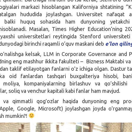
giyalari markazi hisoblangan Kaliforniya shtatining “
atalgan hududida joylashgan. Universitet nafaqat a
ri, balki huquq sohasida ham dunyoning yetakchi
hisoblanadi. Masalan, Times Higher Education’ning 202
axshi universitetlari reytingida Stenford universitet
 dunyodagi birinchi raqamli o’quv maskani deb
e’lon qili
o’nalishga kelsak, LLM in Corporate Governance and P
dning eng mashhur ikkita fakulteti – Bizness Maktabi v
n taklif etilayotgan fanlarni o’z ichiga olgan. Dastur ta
ka oid fanlardan tashqari buxgalteriya hisobi, bank
r, moliya, kompaniyalarning birlashuv va qo’shilishi
ar, soliq va venchur kapitali kabi fanlar ham mavjud.
ar va qimmatli qog’ozlar haqida dunyoning eng prog
(Apple, Google, Microsoft) joylashgan joyda o’rganma
ish mumkin?!