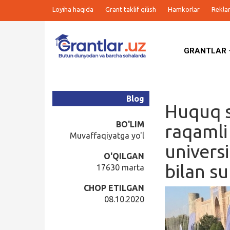
Loyiha haqida
Grant taklif qilish
Hamkorlar
Rekla
GRANTLAR
Grantlar
Tanlovlar
Blog
Huquq s
Ishlar
BO'LIM
raqamli
Muvaffaqiyatga yo'l
univers
Kurslar
O'QILGAN
bilan s
17630 marta
Blog
CHOP ETILGAN
08.10.2020
Yana