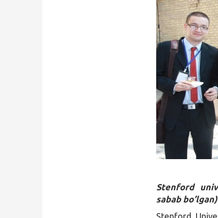
Stenford univ
sabab bo’lgan)
Stenford Unive