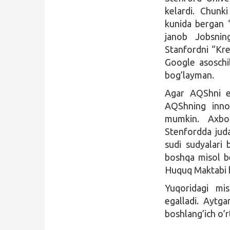
kelardi. Chunki
kunida bergan “
janob Jobsning
Stanfordni “Kre
Google asoschil
bog’layman.
Agar AQShni en
AQShning innov
mumkin. Axboro
Stenfordda juda
sudi sudyalari 
boshqa misol be
Huquq Maktabi b
Yuqoridagi mis
egalladi. Aytga
boshlang’ich o’r