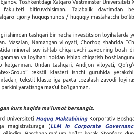
bjanov. Toshkentdagi Xalqaro Vestminster Universiteti 
 fakulteti bitiruvchisiman. Talabalik davrimdan be
alqaro tijoriy huquqshunos / huquqiy maslahatchi bo’lib
i ishimdan tashqari bir necha investitsion loyihalarda y
an. Masalan, Namangan viloyati, Chortoq shahrida “C
stida mineral suv ishlab chiqaruvchi zavodning bosh di
aganman va loyihani noldan ishlab chiqarish boshlangun
ib kelganman. Undan tashqari, Andijon viloyati, Qo’rg
tex-Group” tekstil klasteri ishchi guruhida yetakch
ladan, tekstil klasteriga paxta tozalash zavodi loyiha
 parkini yaratishga mas’ul bo’lganman.
irgan kurs haqida ma’lumot bersangiz.
rd Universiteti
Huquq Maktabining
Korporativ Boshqa
ga magistraturaga (
LLM in Corporate Governanc
l qilindim. Barchaga ma’lum bo’lsa kerak, Stenford du