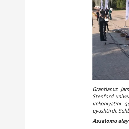
Qidirish
Kirish
Grantlar.uz ja
Stenford univer
imkoniyatini q
uyushtirdi. Suh
Assalomu alayk