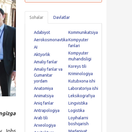
Sohalar
Davlatlar
Adabiyot
Kommunikatsiya
Aerokosmonavtika
Kompyuter
fanlari
AI
Kompyuter
Aktyorlik
muhandisligi
Amaliy fanlar
Koreys tili
Amaliy fanlar va
Kriminologiya
Gumanitar
yordam
Kutubxona ishi
Anatomiya
Laboratoriya ishi
Animatsiya
Leksikografiya
Aniq fanlar
Lingvistika
Antrapologiya
Logistika
ngizga
Arab tili
Loyihalarni
boshqarish
Arxeologiya
iv Jobs
Madaniyat