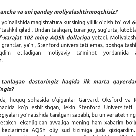
 qancha va uni qanday moliyalashtirmoqchisiz?
o’nalishida magistratura kursining yillik o’qish to’lovi
6
tashkil qiladi. Undan tashqari, turar joy, sug’urta, kitobl
rf-xarajat 102 ming AQSh dollariga
yetadi. Moliyalasht
 grantlar, ya’ni, Stenford universiteti emas, boshqa tashk
qdim etiladigan moliyaviy ta’minot yordamida 
n.
 tanlagan dasturingiz haqida ilk marta qayerda
ngiz?
a, huquq sohasida o’qiganlar Garvard, Oksford va K
 haqida ko’p eshitishgan, lekin Stenford Universiteti
iyalari yo’nalishida tanilgani sababli, bu universitetnin
etakchi ekanligidan avvaliga mening ham xabarim bo’
k kezlarimda AQSh oliy sud tizimiga juda qiziqardim