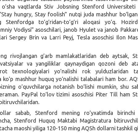
 o’sha vaqtlarda Stiv Jobsning Stenford Universiteti 
Stay hungry, Stay foolish” nutqi juda mashhur bo’lgan
 Stenfordga to’g’ridan-to’g’ri aloqasi yo’q. Hozir
mniy Vodiysi” asoschilari, janob Hyulet va janob Pakkard
ari Sergey Brin va Larri Peyj, Tesla asoschisi Ilon Mas
g rivojlangan g’arb mamlakatlaridan deb aytsak, St
atsiyalar va yangiliklar qaynaydigan qozoni deb at
t texnologiyalari yo’nalishi rok yulduzlaridan tas
 ko’p mashhur huquq yo’nalishi talabalari ham bor. AQ
bizning o’quvchilarga notanish bo’lishi mumkin, shu s
raman. PayPal to’lov tizimi asoschisi Piter Till ham S
itiruvchilaridan.
ollar sabab, Stenford mening ro’yxatimda birinchi 
ncha, Stenford Huquq Maktabi Magistratura bitiruvchil
tacha maoshi yiliga 120-150 ming AQSh dollarni tashkil qi