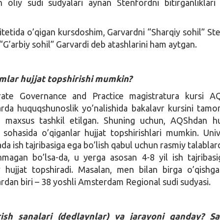
 oliy sudi sudyalari aynan Stenfordni bitirganliklari
itetida o’qigan kursdoshim, Garvardni “Sharqiy sohil” Ste
“G’arbiy sohil” Garvardi deb atashlarini ham aytgan.
mlar hujjat topshirishi mumkin?
ate Governance and Practice magistratura kursi A
arda huquqshunoslik yo’nalishida bakalavr kursini tam
n maxsus tashkil etilgan. Shuning uchun, AQShdan h
sohasida o’qiganlar hujjat topshirishlari mumkin. Univ
da ish tajribasiga ega bo’lish qabul uchun rasmiy talablard
anmagan bo’lsa-da, u yerga asosan 4-8 yil ish tajribas
 hujjat topshiradi. Masalan, men bilan birga o’qishg
ardan biri – 38 yoshli Amsterdam Regional sudi sudyasi.
rish sanalari (dedlaynlar) va jarayoni qanday? Sa