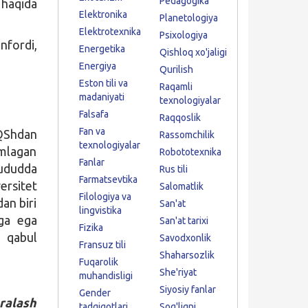
Pedagogika
 haqida
Elektronika
Planetologiya
Elektrotexnika
Psixologiya
nfordi,
Energetika
Qishloq xo'jaligi
Energiya
Qurilish
Eston tili va
Raqamli
madaniyati
texnologiyalar
Falsafa
Raqqoslik
Fan va
QShdan
Rassomchilik
texnologiyalar
omlagan
Robototexnika
Fanlar
ududda
Rus tili
Farmatsevtika
ersitet
Salomatlik
Filologiya va
an biri
San'at
lingvistika
iga ega
San'at tarixi
Fizika
a qabul
Savodxonlik
Fransuz tili
Shaharsozlik
Fuqarolik
She'riyat
muhandisligi
Siyosiy fanlar
Gender
ralash
tadqiqotlari
Sog'liqni