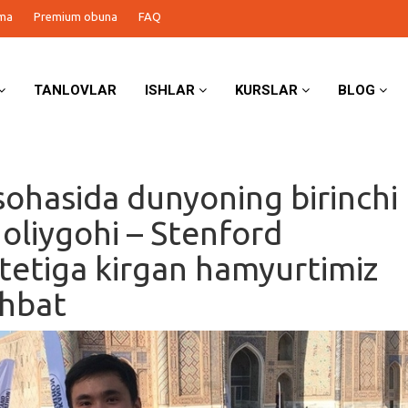
ma
Premium obuna
FAQ
TANLOVLAR
ISHLAR
KURSLAR
BLOG
ohasida dunyoning birinchi
 oliygohi – Stenford
itetiga kirgan hamyurtimiz
uhbat