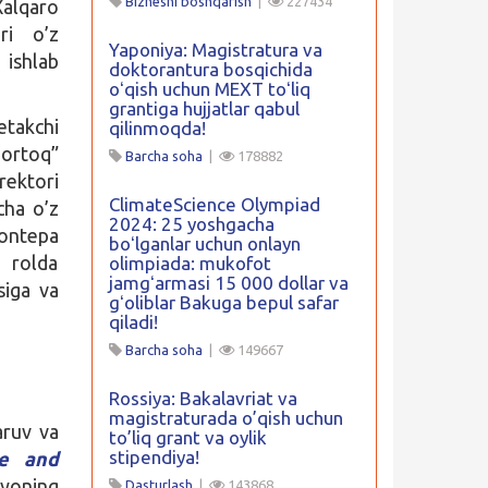
Biznesni boshqarish
|
227434
Xalqaro
ri o’z
Yaponiya: Magistratura va
 ishlab
doktorantura bosqichida
oʻqish uchun MEXT toʻliq
grantiga hujjatlar qabul
etakchi
qilinmoqda!
hortoq”
Barcha soha
|
178882
rektori
ClimateScience Olympiad
cha o’z
2024: 25 yoshgacha
’ontepa
boʻlganlar uchun onlayn
i rolda
olimpiada: mukofot
jamgʻarmasi 15 000 dollar va
siga va
gʻoliblar Bakuga bepul safar
qiladi!
Barcha soha
|
149667
Rossiya: Bakalavriat va
magistraturada o’qish uchun
ruv va
to’liq grant va oylik
stipendiya!
e and
nyoning
Dasturlash
|
143868