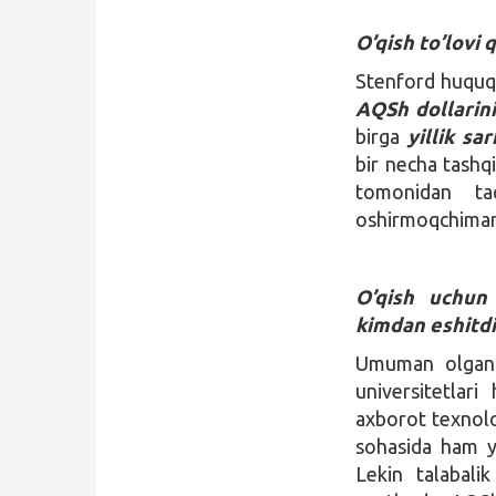
O’qish to’lovi
Stenford huquq y
AQSh dollarini
birga
yillik sa
bir necha tashqi
tomonidan ta
oshirmoqchima
O’qish uchun
kimdan eshitdi
Umuman olgand
universitetlari
axborot texnolog
sohasida ham y
Lekin talabali