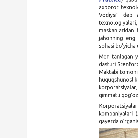
axborot texnolo
Vodiysi” deb 
texnologiyala
maskanlaridan 
jahonning eng y
sohasi bo’yicha
Men tanlagan y
dasturi Stenfor
Maktabi tomonida
huquqshunoslik
korporatsiyala
qimmatli qog’ozl
Korporatsiyal
kompaniyalari 
qayerda o’rgan