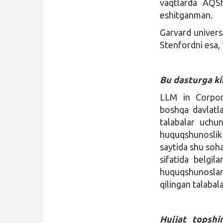
vaqtlarda AQSh
eshitganman.
Garvard univers
Stenfordni esa, 
Bu dasturga ki
LLM in Corpor
boshqa davlatl
talabalar uchu
huquqshunoslik 
saytida shu soha
sifatida belgil
huquqshunoslar
qilingan talabal
Hujjat topshi