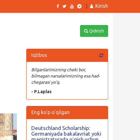
Kirish
|
Qidirish
Iqtibos
Bilganlarimizning cheki bor,
bilmagan narsalarimizning esa had-
chegarasi yo‘q.
- P.Laplas
Eng ko'p o'qilgan
Deutschland Scholarship:
Germaniyada bakalavriat yoki
magistraturada oʻqish uchun