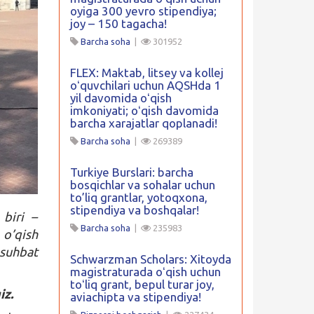
oyiga 300 yevro stipendiya;
joy – 150 tagacha!
Barcha soha
|
301952
FLEX: Maktab, litsey va kollej
oʻquvchilari uchun AQSHda 1
yil davomida oʻqish
imkoniyati; oʻqish davomida
barcha xarajatlar qoplanadi!
Barcha soha
|
269389
Turkiye Burslari: barcha
bosqichlar va sohalar uchun
to’liq grantlar, yotoqxona,
stipendiya va boshqalar!
 biri –
Barcha soha
|
235983
 o’qish
 suhbat
Schwarzman Scholars: Xitoyda
magistraturada oʻqish uchun
toʻliq grant, bepul turar joy,
iz.
aviachipta va stipendiya!