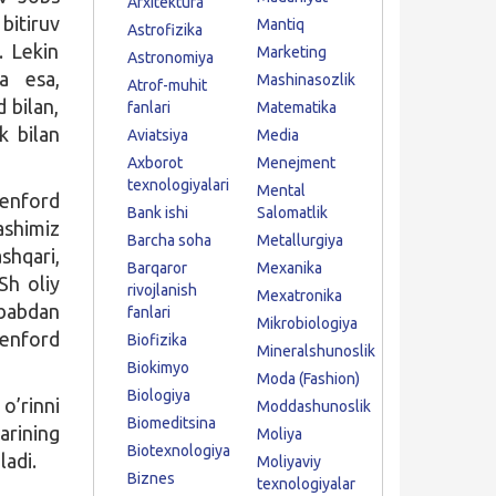
Arxitektura
bitiruv
Mantiq
Astrofizika
. Lekin
Marketing
Astronomiya
da esa,
Mashinasozlik
Atrof-muhit
 bilan,
fanlari
Matematika
k bilan
Aviatsiya
Media
Axborot
Menejment
texnologiyalari
Mental
enford
Bank ishi
Salomatlik
ashimiz
Barcha soha
Metallurgiya
hqari,
Barqaror
Mexanika
Sh oliy
rivojlanish
Mexatronika
ababdan
fanlari
Mikrobiologiya
tenford
Biofizika
Mineralshunoslik
Biokimyo
Moda (Fashion)
Biologiya
o’rinni
Moddashunoslik
Biomeditsina
arining
Moliya
Biotexnologiya
ladi.
Moliyaviy
Biznes
texnologiyalar