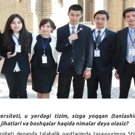
ersiteti, u yerdagi tizim, sizga yoqqan (tanlashi
 jihatlari va boshqalar haqida nimalar deya olasiz?
rsiteti deganda talabalik paytlarimda tasavvurimga St