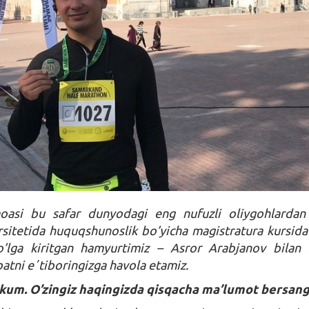
moasi bu safar dunyodagi eng nufuzli oliygohlardan
sitetida huquqshunoslik bo’yicha magistratura kursida
o’lga kiritgan hamyurtimiz – Asror Arabjanov bilan
batni eʼtiboringizga havola etamiz.
um. O’zingiz haqingizda qisqacha ma’lumot bersang