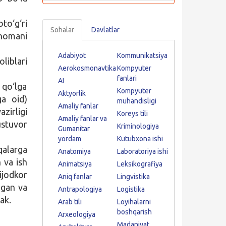
to‘g‘ri
Sohalar
Davlatlar
tnomani
Adabiyot
Kommunikatsiya
oliblari
Aerokosmonavtika
Kompyuter
fanlari
AI
 qo‘lga
Kompyuter
Aktyorlik
ga oid)
muhandisligi
Amaliy fanlar
zirligi
Koreys tili
Amaliy fanlar va
stuvor
Kriminologiya
Gumanitar
yordam
Kutubxona ishi
qalarga
Anatomiya
Laboratoriya ishi
 va ish
Animatsiya
Leksikografiya
ijodkor
Aniq fanlar
Lingvistika
igan va
Antrapologiya
Logistika
ak.
Arab tili
Loyihalarni
boshqarish
Arxeologiya
Madaniyat