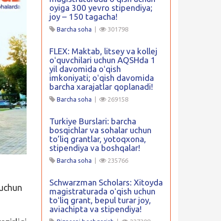
oyiga 300 yevro stipendiya;
joy – 150 tagacha!
Barcha soha
|
301798
FLEX: Maktab, litsey va kollej
oʻquvchilari uchun AQSHda 1
yil davomida oʻqish
imkoniyati; oʻqish davomida
barcha xarajatlar qoplanadi!
Barcha soha
|
269158
Turkiye Burslari: barcha
bosqichlar va sohalar uchun
to’liq grantlar, yotoqxona,
stipendiya va boshqalar!
Barcha soha
|
235766
Schwarzman Scholars: Xitoyda
 uchun
magistraturada oʻqish uchun
toʻliq grant, bepul turar joy,
aviachipta va stipendiya!