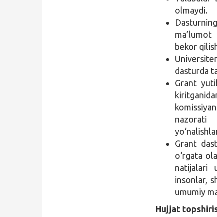
olmaydi.
Dasturning
ma’lumot 
bekor qilis
Universiten
dasturda t
Grant yuti
kiritganid
komissiyan
nazorati
yo‘nalishlar
Grant dastu
o‘rgata ola
natijalari
insonlar, 
umumiy maq
Hujjat topshiri