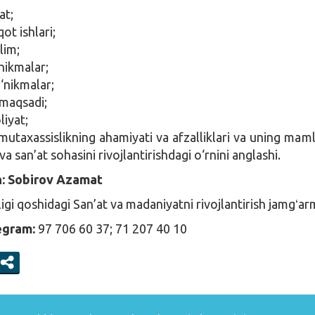
at;
ot ishlari;
lim;
‘nikmalar;
o‘nikmalar;
 maqsadi;
liyat;
mutaxassislikning ahamiyati va afzalliklari va uning mam
a san’at sohasini rivojlantirishdagi o‘rnini anglashi.
n:
Sobirov Azamat
igi qoshidagi San’at va madaniyatni rivojlantirish jamgʻar
egram:
97 706 60 37; 71 207 40 10