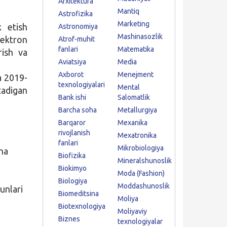
Arxitektura
Mantiq
Astrofizika
Marketing
k etish
Astronomiya
Mashinasozlik
lektron
Atrof-muhit
fanlari
Matematika
rish va
Aviatsiya
Media
Axborot
Menejment
a 2019-
texnologiyalari
Mental
tadigan
Bank ishi
Salomatlik
Barcha soha
Metallurgiya
Barqaror
Mexanika
rivojlanish
Mexatronika
fanlari
Mikrobiologiya
cha
Biofizika
Mineralshunoslik
Biokimyo
Moda (Fashion)
Biologiya
Moddashunoslik
unlari
Biomeditsina
Moliya
Biotexnologiya
Moliyaviy
Biznes
texnologiyalar