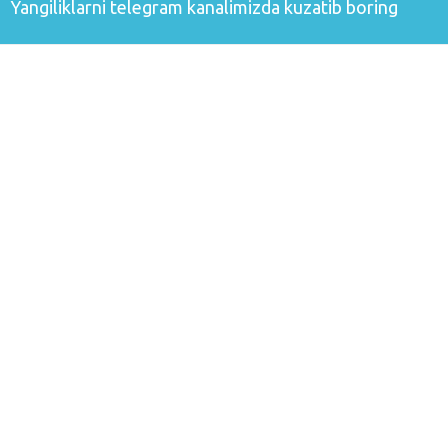
Yangiliklarni
telegram
kanalimizda kuzatib boring