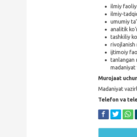
ilmiy faoliy
ilmiy-tadqiq
umumiy ta’
analitik ko
tashkiliy k
rivojlanish
ijtimoiy fao
tanlangan 
madaniyat v
Murojaat uchu
Madaniyat vazirl
Telefon va tel