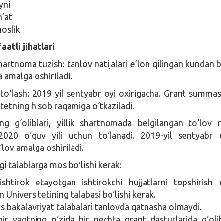
yni
n’at
oslik
atli jihatlari
shartnoma tuzish: tanlov natijalari e’lon qilingan kundan 
a amalga oshiriladi.
i to‘lash: 2019 yil sentyabr oyi oxirigacha. Grant summas
itetning hisob raqamiga o‘tkaziladi.
ng g‘oliblari, yillik shartnomada belgilangan to‘lov 
2020 o‘quv yili uchun to‘lanadi. 2019-yil sentyabr 
‘lov amalga oshiriladi.
 talablarga mos boʻlishi kerak:
shtirok etayotgan ishtirokchi hujjatlarni topshirish 
 Universitetining talabasi bo‘lishi kerak.
rs bakalavriyat talabalari tanlovda qatnasha olmaydi.
bir vaqtning o‘zida bir nechta grant dasturlarida g‘oli