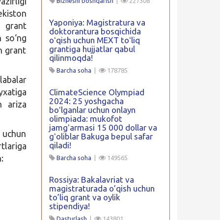
zirligi
Biznesni boshqarish
|
227308
kiston
Yaponiya: Magistratura va
n grant
doktorantura bosqichida
n so‘ng
oʻqish uchun MEXT toʻliq
grantiga hujjatlar qabul
n grant
qilinmoqda!
Barcha soha
|
178785
alabalar
yxatiga
ClimateScience Olympiad
2024: 25 yoshgacha
n ariza
boʻlganlar uchun onlayn
olimpiada: mukofot
jamgʻarmasi 15 000 dollar va
h uchun
gʻoliblar Bakuga bepul safar
qiladi!
tlariga
:
Barcha soha
|
149565
Rossiya: Bakalavriat va
magistraturada o’qish uchun
to’liq grant va oylik
stipendiya!
Dasturlash
|
143801