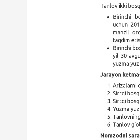
Tanlov ikki bosq
Birinchi b
uchun 2019
manzil orq
taqdim etis
Birinchi b
yil 30-avg
yuzma yuz s
Jarayon ketma-
Arizalarni 
Sirtqi bosq
Sirtqi bosq
Yuzma yuz 
Tanlovning 
Tanlov g‘ol
Nomzodni saral