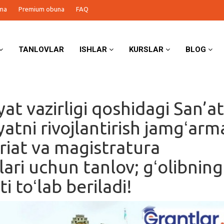
ma
Premium obuna
FAQ
TANLOVLAR
ISHLAR
KURSLAR
BLOG
at vazirligi qoshidagi San’at
atni rivojlantirish jamgʻarma
riat va magistratura
lari uchun tanlov; gʻolibning
i toʻlab beriladi!