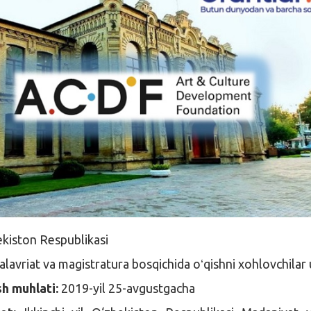
kiston Respublikasi
alavriat va magistratura bosqichida oʻqishni xohlovchilar
sh muhlati:
2019-yil 25-avgustgacha