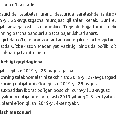
ichda o‘tkaziladi:
osqichda talabalar grant dasturiga saralashda ishtiro
-yil 25-avgustgacha murojaat qilishlari kerak. Buni e
ali amalga oshirish mumkin. Tegishli hujjatlarni to‘ldi
hning barcha bandlari albatta bajarilishlari shart.
osqichdan o‘tgan nomzodlar tanlovning ikkinchi bosqichid
ustda O‘zbekiston Madaniyat vazirligi binosida bo‘lib o‘
uhbatiga taklif qilinadi.
ketligi quyidagicha:
qabul qilish: 2019-yil 25-avgustgacha.
ichning talabnomalarini tekshirish: 2019-yil 27-avgustga
ichning natijalarni e’lon qilish: 2019-yil 28-avgust.
suxbatidan iborat bo‘lgan bosqich: 2019-yil 30-avgust
yakuniy natijalarini belgilash 2019-yilning 2-3-sentyabr k
iblarni e’lon qilish: 2019-yil 4-sentyabr.
ash mezonlari: