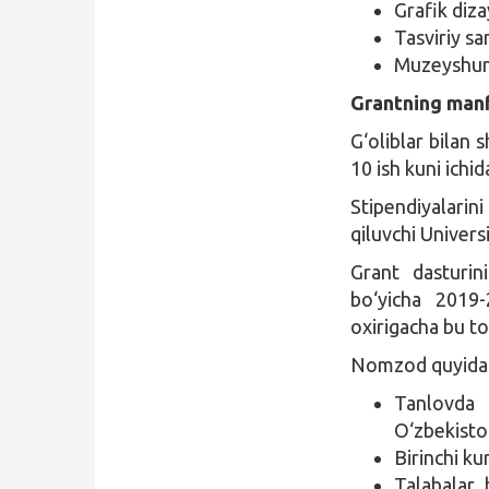
Grafik diza
Tasviriy sa
Muzeyshun
Grantning manfa
G‘oliblar bilan 
10 ish kuni ichid
Stipendiyalarin
qiluvchi Univers
Grant dasturini
bo‘yicha 2019-
oxirigacha bu to
Nomzod quyidagi
Tanlovda i
O‘zbekiston
Birinchi ku
Talabalar 