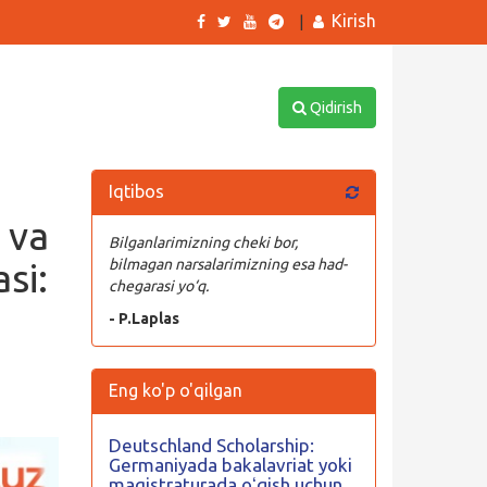
Kirish
|
Qidirish
Iqtibos
 va
Bilganlarimizning cheki bor,
si:
bilmagan narsalarimizning esa had-
chegarasi yo‘q.
- P.Laplas
Eng ko'p o'qilgan
Deutschland Scholarship:
Germaniyada bakalavriat yoki
magistraturada oʻqish uchun