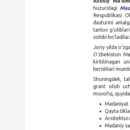
Asosiy ma’lum
huzuridagi
Mad
Respublikasi O
dasturini amalg
tanlov g‘oliblar
sohibi bo‘ladilar
Joriy yilda o‘zg
O‘zbekiston Mad
kiritilmagan u
berishlari mumk
Shuningdek, tal
grant olish uc
muvofiq, quyidag
Madaniyat 
Qayta tikla
Arxitektur
Madaniy sa