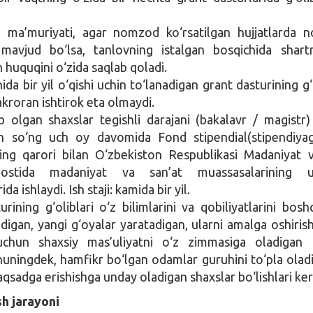
 ma’muriyati, agar nomzod ko‘rsatilgan hujjatlarda no
mavjud bo‘lsa, tanlovning istalgan bosqichida shar
h huquqini o‘zida saqlab qoladi.
ida bir yil o‘qishi uchin to‘lanadigan grant dasturining g‘
akroran ishtirok eta olmaydi.
b olgan shaxslar tegishli darajani (bakalavr / magistr)
an so‘ng uch oy davomida Fond stipendial(stipendiya
ing qarori bilan O‘zbekiston Respublikasi Madaniyat va
 ostida madaniyat va san’at muassasalarining u
ida ishlaydi. Ish staji: kamida bir yil.
rining g‘oliblari o‘z bilimlarini va qobiliyatlarini bosh
digan, yangi g‘oyalar yaratadigan, ularni amalga oshirish
 uchun shaxsiy mas’uliyatni o‘z zimmasiga oladigan 
shuningdek, hamfikr bo‘lgan odamlar guruhini to‘pla olad
sadga erishishga unday oladigan shaxslar bo‘lishlari ker
sh jarayoni