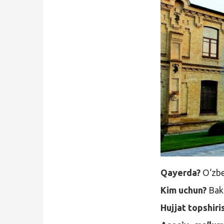
Qidirish
Kirish
Qayerda?
O‘zbe
Kim uchun?
Bak
Hujjat topshiri