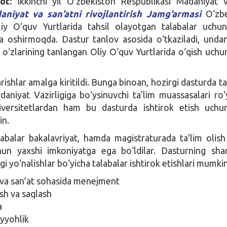
ot:
Ikkinchi yil O‘zbekiston Respublikasi Madaniyat va
aniyat va san’atni rivojlantirish Jamg‘armasi
O‘zbe
liy O‘quv Yurtlarida tahsil olayotgan talabalar uchu
a oshirmoqda. Dastur tanlov asosida o‘tkaziladi, unda
i o‘zlarining tanlangan Oliy O‘quv Yurtlarida o‘qish uchu
.
arishlar amalga kiritildi. Bunga binoan, hozirgi dasturda t
aniyat Vazirligiga bo‘ysinuvchi ta’lim muassasalari ro‘
niversitetlardan ham bu dasturda ishtirok etish uchu
in.
abalar bakalavriyat, hamda magistraturada ta’lim olis
hun yaxshi imkoniyatga ega bo‘ldilar. Dasturning shar
i yo‘nalishlar bo‘yicha talabalar ishtirok etishlari mumkin
va san’at sohasida menejment
sh va saqlash
a
yyohlik