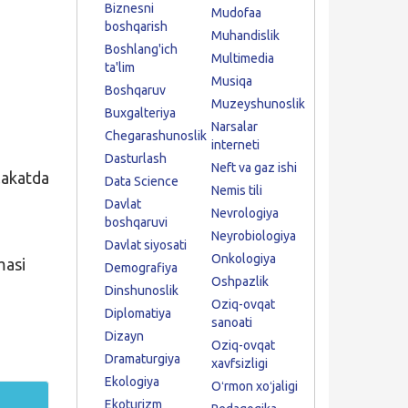
Biznesni
Mudofaa
boshqarish
Muhandislik
Boshlang'ich
Multimedia
ta'lim
Musiqa
Boshqaruv
Muzeyshunoslik
Buxgalteriya
Narsalar
Chegarashunoslik
interneti
Dasturlash
Neft va gaz ishi
lakatda
Data Science
Nemis tili
Davlat
Nevrologiya
boshqaruvi
Neyrobiologiya
Davlat siyosati
Onkologiya
masi
Demografiya
Oshpazlik
Dinshunoslik
Oziq-ovqat
Diplomatiya
sanoati
Dizayn
Oziq-ovqat
Dramaturgiya
xavfsizligi
Ekologiya
Oʻrmon xoʻjaligi
Ekoturizm