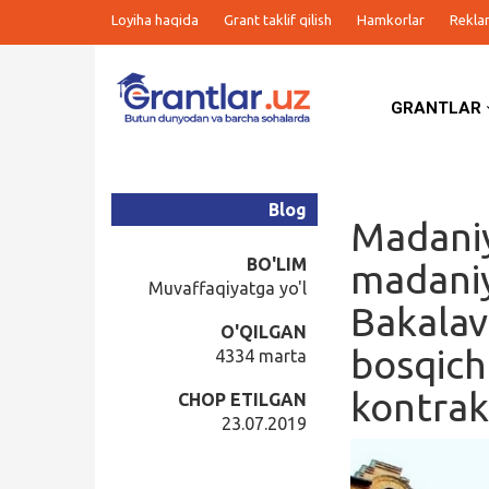
Loyiha haqida
Grant taklif qilish
Hamkorlar
Rekla
GRANTLAR
Grantlar
Tanlovlar
Blog
Madaniy
Ishlar
BO'LIM
madaniy
Muvaffaqiyatga yo'l
Bakalav
Kurslar
O'QILGAN
bosqich
4334 marta
Blog
kontrakt
CHOP ETILGAN
23.07.2019
Yana