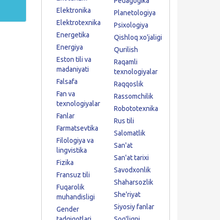
Pedagogika
Elektronika
Planetologiya
Elektrotexnika
Psixologiya
Energetika
Qishloq xo'jaligi
Energiya
Qurilish
Eston tili va
Raqamli
madaniyati
texnologiyalar
Falsafa
Raqqoslik
Fan va
Rassomchilik
texnologiyalar
Robototexnika
Fanlar
Rus tili
Farmatsevtika
Salomatlik
Filologiya va
San'at
lingvistika
San'at tarixi
Fizika
Savodxonlik
Fransuz tili
Shaharsozlik
Fuqarolik
She'riyat
muhandisligi
Siyosiy fanlar
Gender
tadqiqotlari
Sog'liqni