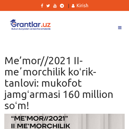
Kirish
|
Grantlar
Tanlovlar
Me’mor//2021 II-
Ishlar
meʼmorchilik koʻrik-
Kurslar
tanlovi: mukofot
Blog
jamgʻarmasi 160 million
Yana
soʻm!
Qidirish