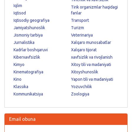
Iqlim
Tirik organizmlar haqidagi
Iqtisod
fanlar
Iqtisodiy geografiya
Transport
Jamiyatshunoslik
Turizm
Jismoniy tarbiya
Veterinariya
Jurnalistika
Xalqaro munosabatlar
Kadrlar boshqaruvi
Xalqaro tijorat
Kiberxavfsizlik
xavfsizlik va rivojlanish
Kimyo
Xitoy tili va madaniyati
Kinematografiya
Xitoyshunoslik
Kino
Yapon tili va madaniyati
Klassika
Yozuvchilik
Kommunikatsiya
Zoologiya
Email obuna