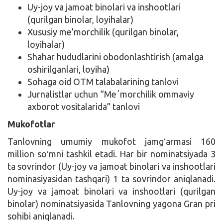
Uy-joy va jamoat binolari va inshootlari
(qurilgan binolar, loyihalar)
Xususiy me’morchilik (qurilgan binolar,
loyihalar)
Shahar hududlarini obodonlashtirish (amalga
oshirilganlari, loyiha)
Sohaga oid OTM talabalarining tanlovi
Jurnalistlar uchun “Meʼmorchilik ommaviy
axborot vositalarida” tanlovi
Mukofotlar
Tanlovning umumiy mukofot jamgʻarmasi 160
million soʻmni tashkil etadi. Har bir nominatsiyada 3
ta sovrindor (Uy-joy va jamoat binolari va inshootlari
nominasiyasidan tashqari) 1 ta sovrindor aniqlanadi.
Uy-joy va jamoat binolari va inshootlari (qurilgan
binolar) nominatsiyasida Tanlovning yagona Gran pri
sohibi aniqlanadi.