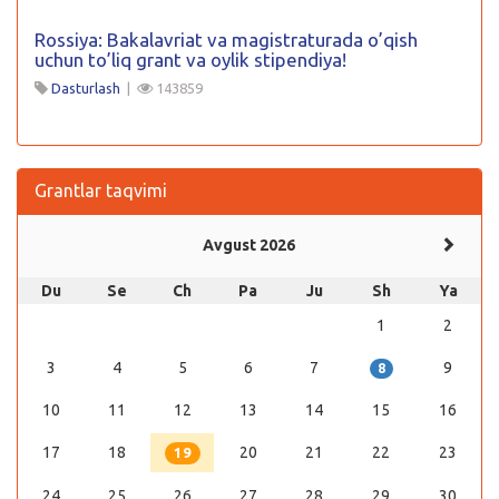
Rossiya: Bakalavriat va magistraturada o’qish
uchun to’liq grant va oylik stipendiya!
Dasturlash
|
143859
Grantlar taqvimi
Avgust 2026
Du
Se
Ch
Pa
Ju
Sh
Ya
1
2
3
4
5
6
7
9
8
10
11
12
13
14
15
16
17
18
20
21
22
23
19
24
25
26
27
28
29
30