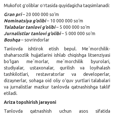
Mukofot gʻoliblar oʻrtasida quyidagicha taqsimlanadi:
Gran pri
– 20 000 000 so‘m
Nominatsiya g‘olibi
– 10 000 000 so‘m
Talabalar tanlovi g‘olibi
– 5 000 000 so‘m
Jurnalistlar tanlovi g‘olibi
– 5 000 000 so‘m
Boshqa
– sovrindorlar
Tanlovda ishtirok etish bepul. Meʼmorchilik-
shaharsozlik hujjatlarini ishlab chiqishga litsenziyasi
bo‘lgan meʼmorlar, meʼmorchilik byurolari,
studiyalar, ustaxonalar, qurilish va loyihalash
tashkilotlari, restavratorlar va developerlar,
dizaynerlar, sohaga oid oliy o‘quv yurtlari talabalari
va jurnalistlar mazkur tanlovda qatnashishga taklif
etiladi.
Ariza topshirish jarayoni
Tanlovda qatnashish uchun asos sifatida