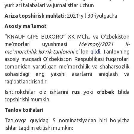
yurtlari talabalari va jurnalistlar uchun
Ariza topshirish muhlati:
2021-yil 30-iyulgacha
Asosiy maʼlumot
“KNAUF GIPS BUXORO” XK MChJ va O‘zbekiston
me’morlari uyushmasi
Me’mor//2021 II-
meʼmorchilik koʻrik-tanlovini
eʼlon
qildi.
Tanlovning
asosiy maqsadi O’zbekiston Respublikasi fuqarolari
tomonidan yaratilgan me’morchilik va shaharsozlik
sohasidagi eng yaxshi asarlarni aniqlash va
rag’batlantirishdir.
Ishtirokchilar oʻz ishlarini
rus
yoki
oʻzbek
tilida
topshirishi mumkin.
Tanlov toifalari
Tanlovga quyidagi 5 nominatsiyadan biri boʻyicha
ishlar taqdim etilishi mumkin: