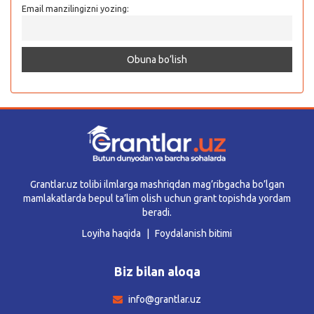
Email manzilingizni yozing:
Grantlar.uz tolibi ilmlarga mashriqdan mag’ribgacha bo’lgan
mamlakatlarda bepul ta’lim olish uchun grant topishda yordam
beradi.
Loyiha haqida
Foydalanish bitimi
Biz bilan aloqa
info@grantlar.uz