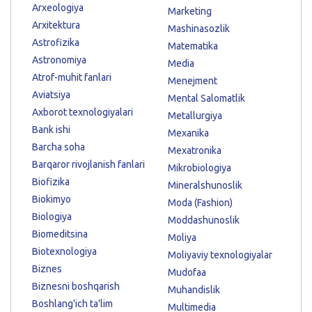
Arxeologiya
Marketing
Arxitektura
Mashinasozlik
Astrofizika
Matematika
Astronomiya
Media
Atrof-muhit fanlari
Menejment
Aviatsiya
Mental Salomatlik
Axborot texnologiyalari
Metallurgiya
Bank ishi
Mexanika
Barcha soha
Mexatronika
Barqaror rivojlanish fanlari
Mikrobiologiya
Biofizika
Mineralshunoslik
Biokimyo
Moda (Fashion)
Biologiya
Moddashunoslik
Biomeditsina
Moliya
Biotexnologiya
Moliyaviy texnologiyalar
Biznes
Mudofaa
Biznesni boshqarish
Muhandislik
Boshlang'ich ta'lim
Multimedia