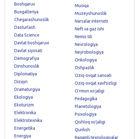
Boshqaruv
Musiqa
Buxgalteriya
Muzeyshunoslik
Chegarashunoslik
Narsalar interneti
Dasturlash
Neft va gaz ishi
Data Science
Nemis tili
Davlat boshqaruvi
Nevrologiya
Davlat siyosati
Neyrobiologiya
Demografiya
Onkologiya
Dinshunoslik
Oshpazlik
Diplomatiya
Oziq-ovqat sanoati
Dizayn
Oziq-ovqat xavfsizligi
Dramaturgiya
Oʻrmon xoʻjaligi
Ekologiya
Pedagogika
Ekoturizm
Planetologiya
Elektronika
Psixologiya
Elektrotexnika
Qishloq xo'jaligi
Energetika
Qurilish
Energiya
Raqamli texnologiyalar