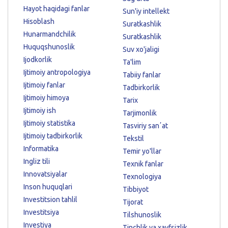
Hayot haqidagi fanlar
Sun'iy intellekt
Hisoblash
Suratkashlik
Hunarmandchilik
Suratkashlik
Huquqshunoslik
Suv xo'jaligi
Ijodkorlik
Ta'lim
Ijtimoiy antropologiya
Tabiiy fanlar
Ijtimoiy fanlar
Tadbirkorlik
Ijtimoiy himoya
Tarix
Ijtimoiy ish
Tarjimonlik
Ijtimoiy statistika
Tasviriy sanʼat
Ijtimoiy tadbirkorlik
Tekstil
Informatika
Temir yo'llar
Ingliz tili
Texnik fanlar
Innovatsiyalar
Texnologiya
Inson huquqlari
Tibbiyot
Investitsion tahlil
Tijorat
Investitsiya
Tilshunoslik
Investiya
Tinchlik va xavfsizlik