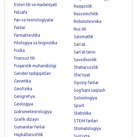
Eston tili va madaniyati
Raqqoslik
Falsafa
Rassomchilik
Fan va texnologiyalar
Robototexnika
Fanlar
Rus tili
Farmatsevtika
Salomatlik
Filologiya va lingvistika
San'at
Fizika
San'at tarixi
Fransuz tili
Savodxonlik
Fuqarolik muhandisligi
Shaharsozlik
Gender tadqiqotlari
She'riyat
Genetika
Siyosiy fanlar
Geofizika
Sog'liqni saqlash
Geografiya
Sotsiologiya
Geologiya
Sport
Gidrometeorologiya
Statistika
Grafik dizayn
STEM fanlari
Gumanitar fanlar
Stomatologiya
Haykaltaroshlik
Sug'urta