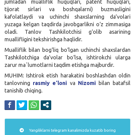
jumladan mualliflik huquqlari, patent huquqlari,
tijorat sirlari va boshqalarni) buzmasligini
kafolatlaydi va uchinchi shaxslarning da’volari
yuzaga kelgan taqdirda javobgarlikni o‘z zimmasiga
oladi. Tanlov Tashkilotchisi g‘olib asarining
muallifligini tekshirishga haqlidir.
Mualliflik bilan bog‘liq bo‘lgan uchinchi shaxslardan
Tashkilotchiga da’volar bo‘lsa, ishtirokchi ularga
zarur maʼlumotlarni taqdim etishga majburdir.
MUHIM: Ishtirok etish harakatini boshlashdan oldin
tanlovning
rasmiy eʼloni
va
Nizomi
bilan batafsil
tanishib chiqing.
Yangiliklarni
telegram
kanalimizda kuzatib boring