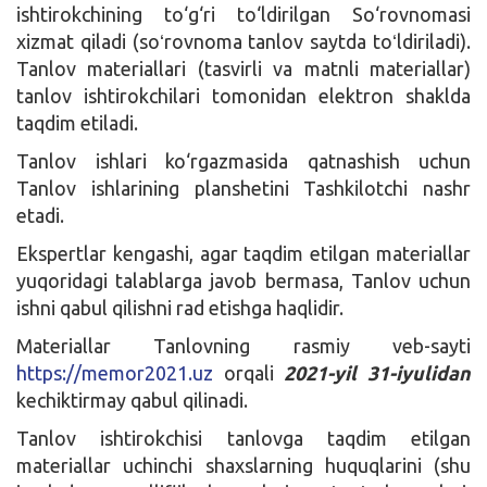
ishtirokchining to‘g‘ri to‘ldirilgan So‘rovnomasi
xizmat qiladi (soʻrovnoma tanlov saytda toʻldiriladi).
Tanlov materiallari (tasvirli va matnli materiallar)
tanlov ishtirokchilari tomonidan elektron shaklda
taqdim etiladi.
Tanlov ishlari ko‘rgazmasida qatnashish uchun
Tanlov ishlarining planshetini Tashkilotchi nashr
etadi.
Ekspertlar kengashi, agar taqdim etilgan materiallar
yuqoridagi talablarga javob bermasa, Tanlov uchun
ishni qabul qilishni rad etishga haqlidir.
Materiallar Tanlovning rasmiy veb-sayti
https://memor2021.uz
orqali
2021-yil 31-iyulidan
kechiktirmay qabul qilinadi.
Tanlov ishtirokchisi tanlovga taqdim etilgan
materiallar uchinchi shaxslarning huquqlarini (shu