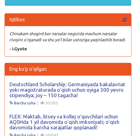
Iqtibos
Chinakam shogird bor narsalar negizida mavhum narsalar
rivojini o’rganadi va shu yo’l bilan ustoziga yaqinlashib boradi.
- I.Gyote
Eng ko'p o'qilgan
Deutschland Scholarship: Germaniyada bakalavriat
yoki magistraturada oʻqish uchun oyiga 300 yevro
stipendiya; joy – 150 tagacha!
Barcha soha
|
301925
FLEX: Maktab, litsey va kollej oʻquvchilari uchun
AQSHda 1 yil davomida oʻqish imkoniyati; oʻqish
davomida barcha xarajatlar qoplanadi!
Barcha soha
|
269347