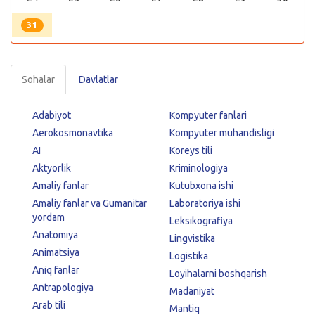
31
Sohalar
Davlatlar
Adabiyot
Kompyuter fanlari
Aerokosmonavtika
Kompyuter muhandisligi
AI
Koreys tili
Aktyorlik
Kriminologiya
Amaliy fanlar
Kutubxona ishi
Amaliy fanlar va Gumanitar
Laboratoriya ishi
yordam
Leksikografiya
Anatomiya
Lingvistika
Animatsiya
Logistika
Aniq fanlar
Loyihalarni boshqarish
Antrapologiya
Madaniyat
Arab tili
Mantiq