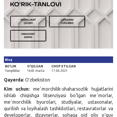
Kirish
Blog
BO'LIM
O'QILGAN
CHOP ETILGAN
Yangiliklar
1643 marta
17.06.2021
Qayerda:
Oʻzbekiston
Kim uchun:
meʼmorchilik-shaharsozlik hujjatlarini
ishlab chiqishga litsenziyasi bo‘lgan meʼmorlar,
meʼmorchilik byurolari, studiyalar, ustaxonalar,
qurilish va loyihalash tashkilotlari, restavratorlar va
developerlar, dizaynerlar, sohaga oid oliy o‘quv