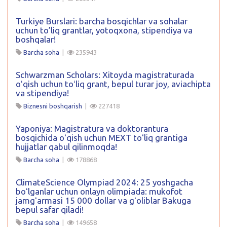
Turkiye Burslari: barcha bosqichlar va sohalar
uchun to’liq grantlar, yotoqxona, stipendiya va
boshqalar!
Barcha soha
|
235943
Schwarzman Scholars: Xitoyda magistraturada
oʻqish uchun toʻliq grant, bepul turar joy, aviachipta
va stipendiya!
Biznesni boshqarish
|
227418
Yaponiya: Magistratura va doktorantura
bosqichida oʻqish uchun MEXT toʻliq grantiga
hujjatlar qabul qilinmoqda!
Barcha soha
|
178868
ClimateScience Olympiad 2024: 25 yoshgacha
boʻlganlar uchun onlayn olimpiada: mukofot
jamgʻarmasi 15 000 dollar va gʻoliblar Bakuga
bepul safar qiladi!
Barcha soha
|
149658