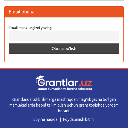
Email obuna
Email manzilingizni yozing:
Grantlar.uz tolibi ilmlarga mashriqdan mag’ribgacha bo’lgan
mamlakatlarda bepul ta’lim olish uchun grant topishda yordam
beradi.
Loyiha haqida
Foydalanish bitimi