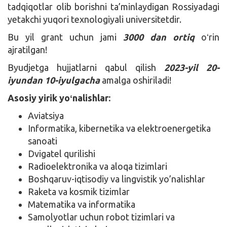
tadqiqotlar olib borishni ta’minlaydigan Rossiyadagi
yetakchi yuqori texnologiyali universitetdir.
Bu yil grant uchun jami
3000 dan ortiq
oʻrin
ajratilgan!
Byudjetga hujjatlarni qabul qilish
2023-yil 20-
iyundan 10-iyulgacha
amalga oshiriladi!
Asosiy yirik yoʻnalishlar:
Aviatsiya
Informatika, kibernetika va elektroenergetika
sanoati
Dvigatel qurilishi
Radioelektronika va aloqa tizimlari
Boshqaruv-iqtisodiy va lingvistik yo’nalishlar
Raketa va kosmik tizimlar
Matematika va informatika
Samolyotlar uchun robot tizimlari va