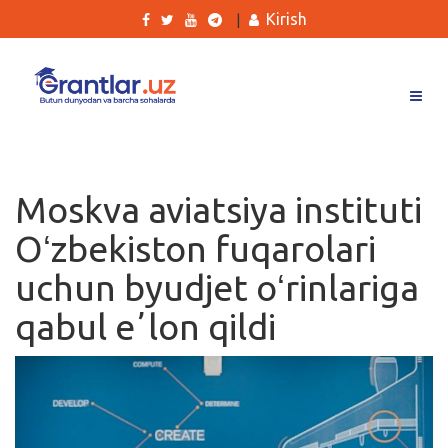
Kirish
|
Grantlar
Tanlovlar
Moskva aviatsiya instituti
Ishlar
Oʻzbekiston fuqarolari
Kurslar
uchun byudjet oʻrinlariga
Blog
qabul eʼlon qildi
Yana
Qidirish