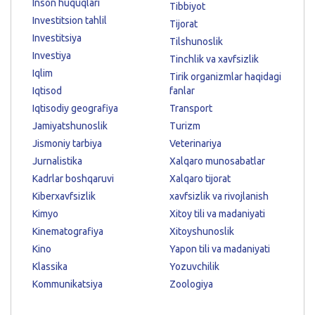
Inson huquqlari
Tibbiyot
Investitsion tahlil
Tijorat
Investitsiya
Tilshunoslik
Investiya
Tinchlik va xavfsizlik
Iqlim
Tirik organizmlar haqidagi
Iqtisod
fanlar
Iqtisodiy geografiya
Transport
Jamiyatshunoslik
Turizm
Jismoniy tarbiya
Veterinariya
Jurnalistika
Xalqaro munosabatlar
Kadrlar boshqaruvi
Xalqaro tijorat
Kiberxavfsizlik
xavfsizlik va rivojlanish
Kimyo
Xitoy tili va madaniyati
Kinematografiya
Xitoyshunoslik
Kino
Yapon tili va madaniyati
Klassika
Yozuvchilik
Kommunikatsiya
Zoologiya