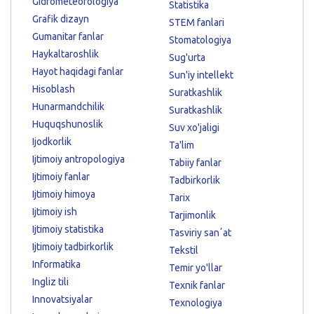
Gidrometeorologiya
Statistika
Grafik dizayn
STEM fanlari
Gumanitar fanlar
Stomatologiya
Haykaltaroshlik
Sug'urta
Hayot haqidagi fanlar
Sun'iy intellekt
Hisoblash
Suratkashlik
Hunarmandchilik
Suratkashlik
Huquqshunoslik
Suv xo'jaligi
Ijodkorlik
Ta'lim
Ijtimoiy antropologiya
Tabiiy fanlar
Ijtimoiy fanlar
Tadbirkorlik
Ijtimoiy himoya
Tarix
Ijtimoiy ish
Tarjimonlik
Ijtimoiy statistika
Tasviriy sanʼat
Ijtimoiy tadbirkorlik
Tekstil
Informatika
Temir yo'llar
Ingliz tili
Texnik fanlar
Innovatsiyalar
Texnologiya