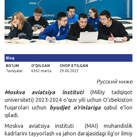
Kirish
Blog
BO'LIM
O'QILGAN
CHOP ETILGAN
Tavsiyalar
6362 marta
29.06.2023
Русский ниже
Moskva aviatsiya instituti
(Milliy tadqiqot
universiteti) 2023-2024 o‘quv yili uchun O‘zbekiston
fuqarolari uchun
byudjet o‘rinlariga
qabul e’lon
qiladi.
Moskva aviatsiya instituti (MAI) muhandislik
kadrlarini tayyorlash va jahon darajasidagi ilg’or ilmiy