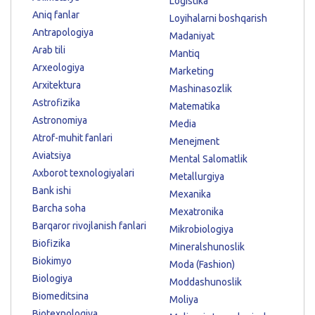
Logistika
Aniq fanlar
Loyihalarni boshqarish
Antrapologiya
Madaniyat
Arab tili
Mantiq
Arxeologiya
Marketing
Arxitektura
Mashinasozlik
Astrofizika
Matematika
Astronomiya
Media
Atrof-muhit fanlari
Menejment
Aviatsiya
Mental Salomatlik
Axborot texnologiyalari
Metallurgiya
Bank ishi
Mexanika
Barcha soha
Mexatronika
Barqaror rivojlanish fanlari
Mikrobiologiya
Biofizika
Mineralshunoslik
Biokimyo
Moda (Fashion)
Biologiya
Moddashunoslik
Biomeditsina
Moliya
Biotexnologiya