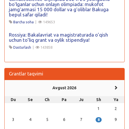
boʻlganlar uchun onlayn olimpiada: mukofot
jamgʻarmasi 15 000 dollar va gʻoliblar Bakuga
bepul safar qiladi!
Barcha soha
|
149653
Rossiya: Bakalavriat va magistraturada o’qish
uchun to’liq grant va oylik stipendiya!
Dasturlash
|
143858
Grantlar taqvimi
Avgust 2026
Du
Se
Ch
Pa
Ju
Sh
Ya
1
2
3
4
5
6
7
9
8