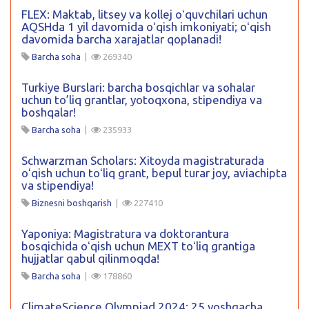
FLEX: Maktab, litsey va kollej oʻquvchilari uchun
AQSHda 1 yil davomida oʻqish imkoniyati; oʻqish
davomida barcha xarajatlar qoplanadi!
Barcha soha
|
269340
Turkiye Burslari: barcha bosqichlar va sohalar
uchun to’liq grantlar, yotoqxona, stipendiya va
boshqalar!
Barcha soha
|
235933
Schwarzman Scholars: Xitoyda magistraturada
oʻqish uchun toʻliq grant, bepul turar joy, aviachipta
va stipendiya!
Biznesni boshqarish
|
227410
Yaponiya: Magistratura va doktorantura
bosqichida oʻqish uchun MEXT toʻliq grantiga
hujjatlar qabul qilinmoqda!
Barcha soha
|
178860
ClimateScience Olympiad 2024: 25 yoshgacha