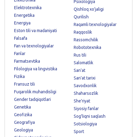
Psixologiya
Elektrotexnika
Qishloq xo'jaligi
Energetika
Qurilish
Energiya
Raqamli texnologiyalar
Eston tili va madaniyati
Raqqoslik
Falsafa
Rassomchilik
Fan va texnologiyalar
Robototexnika
Fanlar
Rus tili
Farmatsevtika
Salomatlik
Filologiya va lingvistika
San'at
Fizika
San'at tarixi
Fransuz tili
Savodxonlik
Fuqarolik muhandisligi
Shaharsozlik
Gender tadqiqotlari
She'riyat
Genetika
Siyosiy fanlar
Geofizika
Sog'liqni saqlash
Geografiya
Sotsiologiya
Geologiya
Sport