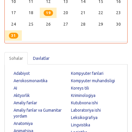
10
11
12
13
14
15
16
17
18
20
21
22
23
19
24
25
26
27
28
29
30
31
Sohalar
Davlatlar
Adabiyot
Kompyuter fanlari
Aerokosmonavtika
Kompyuter muhandisligi
AI
Koreys tili
Aktyorlik
Kriminologiya
Amaliy fanlar
Kutubxona ishi
Amaliy fanlar va Gumanitar
Laboratoriya ishi
yordam
Leksikografiya
Anatomiya
Lingvistika
Animatsiya