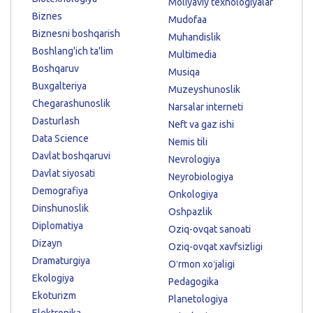
Moliyaviy texnologiyalar
Biznes
Mudofaa
Biznesni boshqarish
Muhandislik
Boshlang'ich ta'lim
Multimedia
Boshqaruv
Musiqa
Buxgalteriya
Muzeyshunoslik
Chegarashunoslik
Narsalar interneti
Dasturlash
Neft va gaz ishi
Data Science
Nemis tili
Davlat boshqaruvi
Nevrologiya
Davlat siyosati
Neyrobiologiya
Demografiya
Onkologiya
Dinshunoslik
Oshpazlik
Diplomatiya
Oziq-ovqat sanoati
Dizayn
Oziq-ovqat xavfsizligi
Dramaturgiya
Oʻrmon xoʻjaligi
Ekologiya
Pedagogika
Ekoturizm
Planetologiya
Elektronika