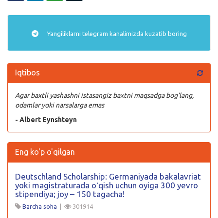
Yangiliklarni
telegram
kanalimizda kuzatib boring
Iqtibos
Agar baxtli yashashni istasangiz baxtni maqsadga bog’lang,
odamlar yoki narsalarga emas
- Albert Eynshteyn
Eng ko'p o'qilgan
Deutschland Scholarship: Germaniyada bakalavriat
yoki magistraturada oʻqish uchun oyiga 300 yevro
stipendiya; joy – 150 tagacha!
Barcha soha
|
301914