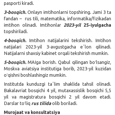
pasporti kiradi.
3-bosqich.
Onlayn imtihonlarni topshiring. Jami 3 ta
fandan – rus tili, matematika, informatika/fizikadan
imtihon olinadi. Imtihonlar
2023-yil
25-iyulgacha
topshiriladi.
4-bosqich.
Imtihon natijalarini tekshirish. Imtihon
natijalari 2023-yil 3-avgustgacha eʼlon qilinadi.
Natijalarni shaxsiy kabinet orqali tekshirish mumkin.
5-bosqich.
MAIga borish. Qabul qilingan boʻlsangiz,
Moskva aviatsiya institutiga borib, 2023-yil kuzidan
oʻqishni boshlashingiz mumkin.
Institutda kunduzgi taʼlim shaklida tahsil olinadi.
Bakalavriat bosqichi 4 yil, mutaxassislik bosqichi 5,5
yil va magistratura bosqichi 2 yil davom etadi.
Darslar toʻliq
rus tilida
olib boriladi.
Murojaat va konsultatsiya