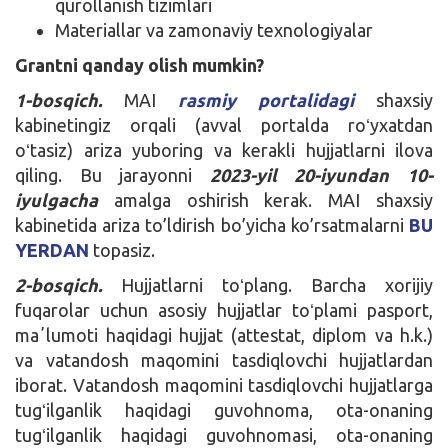
qurollanish tizimlari
Materiallar va zamonaviy texnologiyalar
Grantni qanday olish mumkin?
1-bosqich.
MAI
rasmiy portalidagi
shaxsiy
kabinetingiz orqali (avval portalda roʻyxatdan
oʻtasiz) ariza yuboring va kerakli hujjatlarni ilova
qiling. Bu jarayonni
2023-yil
20-iyundan 10-
iyulgacha
amalga oshirish kerak. MAI shaxsiy
kabinetida ariza to’ldirish bo’yicha ko’rsatmalarni
BU
YERDAN
topasiz.
2-bosqich.
Hujjatlarni toʻplang. Barcha xorijiy
fuqarolar uchun asosiy hujjatlar toʻplami pasport,
maʼlumoti haqidagi hujjat (attestat, diplom va h.k.)
va vatandosh maqomini tasdiqlovchi hujjatlardan
iborat. Vatandosh maqomini tasdiqlovchi hujjatlarga
tugʻilganlik haqidagi guvohnoma, ota-onaning
tugʻilganlik haqidagi guvohnomasi, ota-onaning