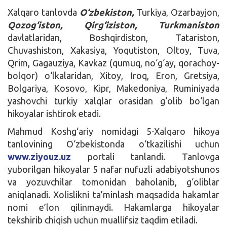
Xalqaro tanlovda
O‘zbekiston,
Turkiya, Ozarbayjon,
Qozog‘iston,
Qirg‘iziston, Turkmaniston
davlatlaridan, Boshqirdiston, Tatariston,
Chuvashiston, Xakasiya, Yoqutiston, Oltoy, Tuva,
Qrim, Gagauziya, Kavkaz (qumuq, no‘g‘ay, qorachoy-
bolqor) o‘lkalaridan, Xitoy, Iroq, Eron, Gretsiya,
Bolgariya, Kosovo, Kipr, Makedoniya, Ruminiyada
yashovchi turkiy xalqlar orasidan g‘olib bo‘lgan
hikoyalar ishtirok etadi.
Mahmud Koshg‘ariy nomidagi 5-Xalqaro hikoya
tanlovining O‘zbekistonda o‘tkazilishi uchun
www.ziyouz.uz
portali tanlandi. Tanlovga
yuborilgan hikoyalar 5 nafar nufuzli adabiyotshunos
va yozuvchilar tomonidan baholanib, g‘oliblar
aniqlanadi. Xolislikni ta’minlash maqsadida hakamlar
nomi e’lon qilinmaydi. Hakamlarga hikoyalar
tekshirib chiqish uchun muallifsiz taqdim etiladi.