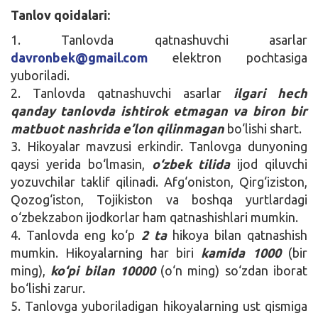
Tanlov qoidalari:
1. Tanlovda qatnashuvchi asarlar
davronbek@gmail.com
elektron pochtasiga
yuboriladi.
2. Tanlovda qatnashuvchi asarlar
ilgari hech
qanday tanlovda ishtirok etmagan va biron bir
matbuot nashrida e’lon qilinmagan
bo‘lishi shart.
3. Hikoyalar mavzusi erkindir. Tanlovga dunyoning
qaysi yerida bo‘lmasin,
o‘zbek tilida
ijod qiluvchi
yozuvchilar taklif qilinadi. Afg‘oniston, Qirg‘iziston,
Qozog‘iston, Tojikiston va boshqa yurtlardagi
o‘zbekzabon ijodkorlar ham qatnashishlari mumkin.
4. Tanlovda eng ko‘p
2 ta
hikoya bilan qatnashish
mumkin. Hikoyalarning har biri
kamida 1000
(bir
ming),
ko‘pi bilan 10000
(o‘n ming) so‘zdan iborat
bo‘lishi zarur.
5. Tanlovga yuboriladigan hikoyalarning ust qismiga