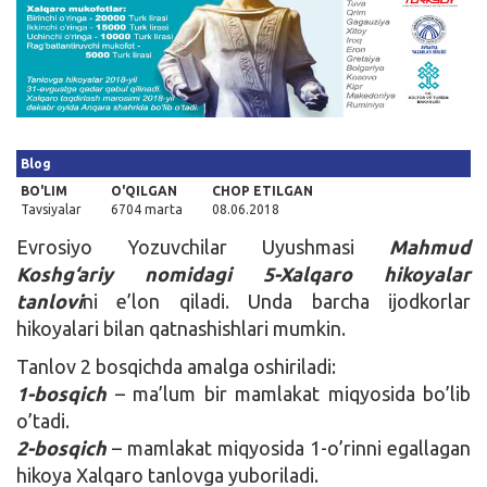
Kirish
Blog
BO'LIM
O'QILGAN
CHOP ETILGAN
Tavsiyalar
6704 marta
08.06.2018
Evrosiyo Yozuvchilar Uyushmasi
Mahmud
Koshg‘ariy nomidagi 5-Xalqaro hikoyalar
tanlovi
ni e’lon qiladi. Unda barcha ijodkorlar
hikoyalari bilan qatnashishlari mumkin.
Tanlov 2 bosqichda amalga oshiriladi:
1-bosqich
– ma’lum bir mamlakat miqyosida bo’lib
o’tadi.
2-bosqich
– mamlakat miqyosida 1-o’rinni egallagan
hikoya Xalqaro tanlovga yuboriladi.