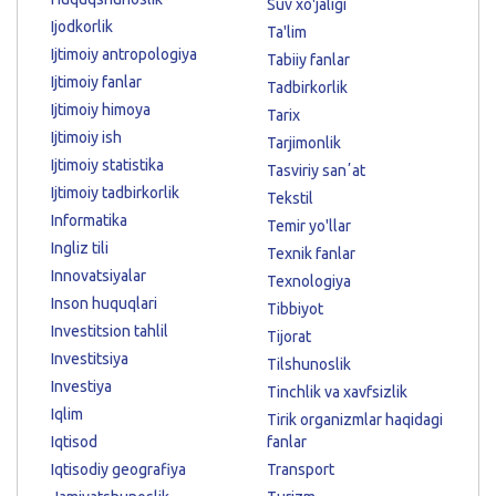
Suv xo'jaligi
Ijodkorlik
Ta'lim
Ijtimoiy antropologiya
Tabiiy fanlar
Ijtimoiy fanlar
Tadbirkorlik
Ijtimoiy himoya
Tarix
Ijtimoiy ish
Tarjimonlik
Ijtimoiy statistika
Tasviriy sanʼat
Ijtimoiy tadbirkorlik
Tekstil
Informatika
Temir yo'llar
Ingliz tili
Texnik fanlar
Innovatsiyalar
Texnologiya
Inson huquqlari
Tibbiyot
Investitsion tahlil
Tijorat
Investitsiya
Tilshunoslik
Investiya
Tinchlik va xavfsizlik
Iqlim
Tirik organizmlar haqidagi
Iqtisod
fanlar
Iqtisodiy geografiya
Transport