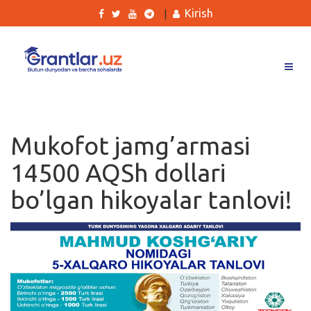
Kirish
|
Grantlar
Tanlovlar
Mukofot jamg’armasi
Ishlar
14500 AQSh dollari
Kurslar
bo’lgan hikoyalar tanlovi!
Blog
Yana
Qidirish