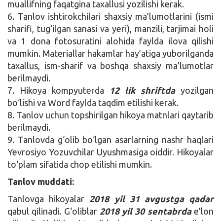
muallifning faqatgina taxallusi yozilishi kerak.
6. Tanlov ishtirokchilari shaxsiy ma’lumotlarini (ismi
sharifi, tug‘ilgan sanasi va yeri), manzili, tarjimai holi
va 1 dona fotosuratini alohida faylda ilova qilishi
mumkin. Materiallar hakamlar hay’atiga yuborilganda
taxallus, ism-sharif va boshqa shaxsiy ma’lumotlar
berilmaydi.
7. Hikoya kompyuterda
12 lik shriftda
yozilgan
bo‘lishi va Word faylda taqdim etilishi kerak.
8. Tanlov uchun topshirilgan hikoya matnlari qaytarib
berilmaydi.
9. Tanlovda g‘olib bo‘lgan asarlarning nashr haqlari
Yevrosiyo Yozuvchilar Uyushmasiga oiddir. Hikoyalar
to‘plam sifatida chop etilishi mumkin.
Tanlov muddati:
Tanlovga hikoyalar
2018 yil 31 avgustga qadar
qabul qilinadi. G‘oliblar
2018 yil 30 sentabrda
e’lon