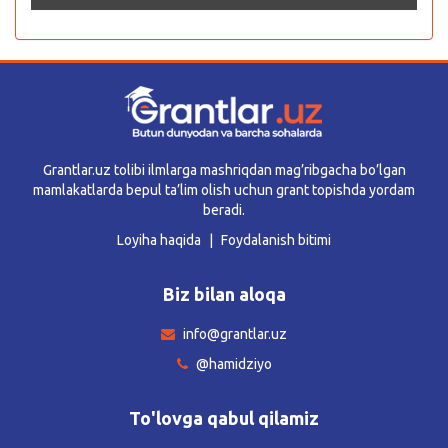
Grantlar.uz tolibi ilmlarga mashriqdan mag’ribgacha bo’lgan
mamlakatlarda bepul ta’lim olish uchun grant topishda yordam
beradi.
Loyiha haqida
Foydalanish bitimi
Biz bilan aloqa
info@grantlar.uz
@hamidziyo
To'lovga qabul qilamiz