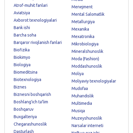
Atrof-muhit fanlari
Menejment
Aviatsiya
Mental Salomatlik
Axborot texnologiyalari
Metallurgiya
Bank ishi
Mexanika
Barcha soha
Mexatronika
Barqaror rivojlanish fanlari
Mikrobiologiya
Biofizika
Mineralshunoslik
Biokimyo
Moda (Fashion)
Biologiya
Moddashunoslik
Biomeditsina
Moliya
Biotexnologiya
Moliyaviy texnologiyalar
Biznes
Mudofaa
Biznesni boshqarish
Muhandislik
Boshlang'ich ta'lim
Multimedia
Boshqaruv
Musiqa
Buxgalteriya
Muzeyshunoslik
Chegarashunoslik
Narsalar interneti
Dasturlash
Neft va gaz ishi