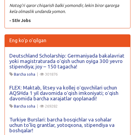
Notog’ri qaror chiqarish balki yomondir, lekin biror qarorga
kela olmaslik undanda yomon.
- Stiv Jobs
Eng ko'p o'qilgan
Deutschland Scholarship: Germaniyada bakalavriat
yoki magistraturada oʻqish uchun oyiga 300 yevro
stipendiya; joy – 150 tagacha!
Barcha soha
|
301876
FLEX: Maktab, litsey va kollej oʻquvchilari uchun
AQSHda 1 yil davomida oʻqish imkoniyati; oʻqish
davomida barcha xarajatlar qoplanadi!
Barcha soha
|
269282
Turkiye Burslari: barcha bosqichlar va sohalar
uchun to’liq grantlar, yotoqxona, stipendiya va
boshqalar!