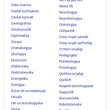
Data Science
Nemis tili
Davlat boshqaruvi
Nevrologiya
Davlat siyosati
Neyrobiologiya
Demografiya
Onkologiya
Dinshunoslik
Oshpazlik
Diplomatiya
Oziq-ovqat sanoati
Dizayn
Oziq-ovqat xavfsizligi
Dramaturgiya
Oʻrmon xoʻjaligi
Ekologiya
Pedagogika
Ekoturizm
Planetologiya
Elektronika
Psixologiya
Elektrotexnika
Qishloq xo'jaligi
Energetika
Qurilish
Energiya
Raqamli texnologiyalar
Eston tili va madaniyati
Raqqoslik
Falsafa
Rassomchilik
Fan va texnologiyalar
Robototexnika
Fanlar