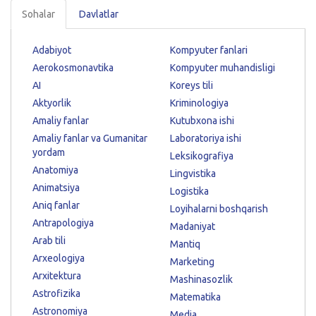
Sohalar
Davlatlar
Adabiyot
Kompyuter fanlari
Aerokosmonavtika
Kompyuter muhandisligi
AI
Koreys tili
Aktyorlik
Kriminologiya
Amaliy fanlar
Kutubxona ishi
Amaliy fanlar va Gumanitar
Laboratoriya ishi
yordam
Leksikografiya
Anatomiya
Lingvistika
Animatsiya
Logistika
Aniq fanlar
Loyihalarni boshqarish
Antrapologiya
Madaniyat
Arab tili
Mantiq
Arxeologiya
Marketing
Arxitektura
Mashinasozlik
Astrofizika
Matematika
Astronomiya
Media