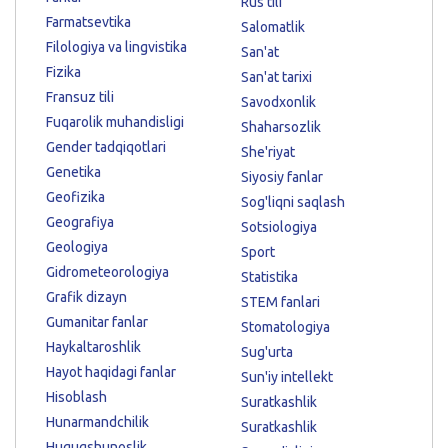
Rus tili
Farmatsevtika
Salomatlik
Filologiya va lingvistika
San'at
Fizika
San'at tarixi
Fransuz tili
Savodxonlik
Fuqarolik muhandisligi
Shaharsozlik
Gender tadqiqotlari
She'riyat
Genetika
Siyosiy fanlar
Geofizika
Sog'liqni saqlash
Geografiya
Sotsiologiya
Geologiya
Sport
Gidrometeorologiya
Statistika
Grafik dizayn
STEM fanlari
Gumanitar fanlar
Stomatologiya
Haykaltaroshlik
Sug'urta
Hayot haqidagi fanlar
Sun'iy intellekt
Hisoblash
Suratkashlik
Hunarmandchilik
Suratkashlik
Huquqshunoslik