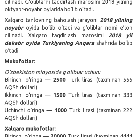
qilinadi. G‘oliblarni taqdirlash marosimi 2018 yilning
oktyabr-noyabr oylarida bo‘lib o‘tadi.
Xalqaro tanlovning baholash jarayoni
2018 yilning
noyabr
oyida bo‘lib o‘tadi va g‘oliblar nomi e’lon
qilinadi. Xalqaro taqdirlash marosimi
2018 yil
dekabr oyida Turkiyaning Anqara
shahrida bo‘lib
o‘tadi.
Mukofotlar:
O‘zbekiston miqyosida g‘oliblar uchun:
Birinchi o‘ringa —
2500
Turk lirasi (taxminan 555
AQSh dollari)
Ikkinchi o‘ringa —
1500
Turk lirasi (taxminan 333
AQSh dollari)
Uchinchi o‘ringa —
1000
Turk lirasi (taxminan 222
AQSh dollari)
Xalqaro mukofotlar:
Birinchi o‘ringa —
20000
Turk lirasi (taxminan 4444