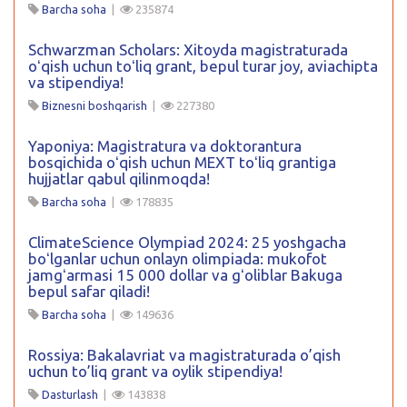
Barcha soha
|
235874
Schwarzman Scholars: Xitoyda magistraturada
oʻqish uchun toʻliq grant, bepul turar joy, aviachipta
va stipendiya!
Biznesni boshqarish
|
227380
Yaponiya: Magistratura va doktorantura
bosqichida oʻqish uchun MEXT toʻliq grantiga
hujjatlar qabul qilinmoqda!
Barcha soha
|
178835
ClimateScience Olympiad 2024: 25 yoshgacha
boʻlganlar uchun onlayn olimpiada: mukofot
jamgʻarmasi 15 000 dollar va gʻoliblar Bakuga
bepul safar qiladi!
Barcha soha
|
149636
Rossiya: Bakalavriat va magistraturada o’qish
uchun to’liq grant va oylik stipendiya!
Dasturlash
|
143838