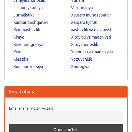
Jamiyatshunoslik
Turizm
Jismoniy tarbiya
Veterinariya
Jurnalistika
Xalqaro munosabatlar
Kadrlar boshqaruvi
Xalqaro tijorat
Kiberxavfsizlik
xavfsizlik va rivojlanish
Kimyo
Xitoy tili va madaniyati
Kinematografiya
Xitoyshunoslik
Kino
Yapon tili va madaniyati
Klassika
Yozuvchilik
Kommunikatsiya
Zoologiya
Email obuna
Email manzilingizni yozing: