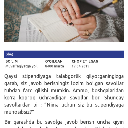
Kirish
Blog
BO'LIM
O'QILGAN
CHOP ETILGAN
Muvaffaqiyatga yo'l
8400 marta
17.04.2019
Qaysi stipendiyaga talabgorlik qilyotganingizga
qarab, siz javob berishingiz lozim boʻlgan savollar
tubdan farq qilishi mumkin. Ammo, boshqalaridan
koʻra koproq uchraydigan savollar bor. Shunday
savollardan biri: “Nima uchun siz bu stipendiyaga
munosibsiz?”
Bir qarashda bu savolga javob berish uncha qiyin