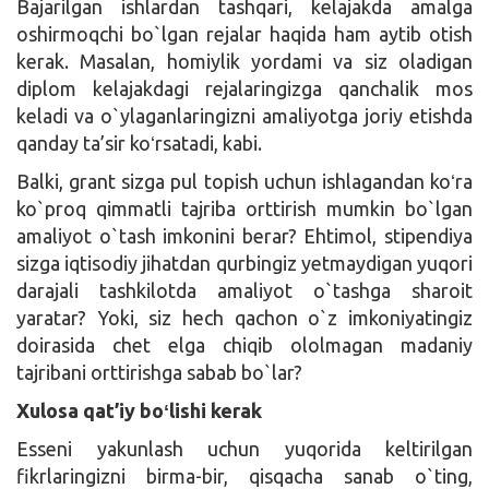
Bajarilgan ishlardan tashqari, kelajakda amalga
oshirmoqchi bo`lgan rejalar haqida ham aytib otish
kerak. Masalan, homiylik yordami va siz oladigan
diplom kelajakdagi rejalaringizga qanchalik mos
keladi va o`ylaganlaringizni amaliyotga joriy etishda
qanday ta’sir koʻrsatadi, kabi.
Balki, grant sizga pul topish uchun ishlagandan koʻra
ko`proq qimmatli tajriba orttirish mumkin bo`lgan
amaliyot o`tash imkonini berar? Ehtimol, stipendiya
sizga iqtisodiy jihatdan qurbingiz yetmaydigan yuqori
darajali tashkilotda amaliyot o`tashga sharoit
yaratar? Yoki, siz hech qachon o`z imkoniyatingiz
doirasida chet elga chiqib ololmagan madaniy
tajribani orttirishga sabab bo`lar?
Xulosa qat’iy boʻlishi kerak
Esseni yakunlash uchun yuqorida keltirilgan
fikrlaringizni birma-bir, qisqacha sanab o`ting,