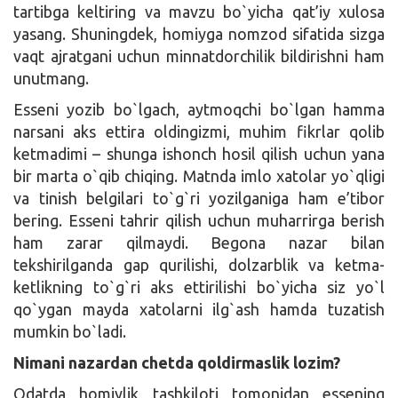
tartibga keltiring va mavzu bo`yicha qat’iy xulosa
yasang. Shuningdek, homiyga nomzod sifatida sizga
vaqt ajratgani uchun minnatdorchilik bildirishni ham
unutmang.
Esseni yozib bo`lgach, aytmoqchi bo`lgan hamma
narsani aks ettira oldingizmi, muhim fikrlar qolib
ketmadimi – shunga ishonch hosil qilish uchun yana
bir marta o`qib chiqing. Matnda imlo xatolar yo`qligi
va tinish belgilari to`g`ri yozilganiga ham e’tibor
bering. Esseni tahrir qilish uchun muharrirga berish
ham zarar qilmaydi. Begona nazar bilan
tekshirilganda gap qurilishi, dolzarblik va ketma-
ketlikning to`g`ri aks ettirilishi bo`yicha siz yo`l
qo`ygan mayda xatolarni ilg`ash hamda tuzatish
mumkin bo`ladi.
Nimani nazardan chetda qoldirmaslik lozim?
Odatda homiylik tashkiloti tomonidan essening