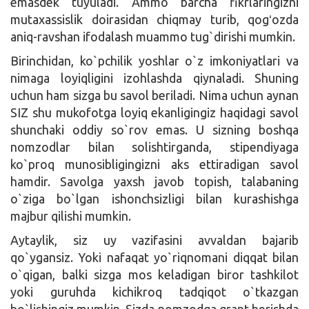
emasdek tuyuladi. Ammo barcha fikrlaringizni
mutaxassislik doirasidan chiqmay turib, qogʻozda
aniq-ravshan ifodalash muammo tug`dirishi mumkin.
Birinchidan, ko`pchilik yoshlar o`z imkoniyatlari va
nimaga loyiqligini izohlashda qiynaladi. Shuning
uchun ham sizga bu savol beriladi. Nima uchun aynan
SIZ shu mukofotga loyiq ekanligingiz haqidagi savol
shunchaki oddiy so`rov emas. U sizning boshqa
nomzodlar bilan solishtirganda, stipendiyaga
ko`proq munosibligingizni aks ettiradigan savol
hamdir. Savolga yaxsh javob topish, talabaning
o`ziga bo`lgan ishonchsizligi bilan kurashishga
majbur qilishi mumkin.
Aytaylik, siz uy vazifasini avvaldan bajarib
qo`ygansiz. Yoki nafaqat yo`riqnomani diqqat bilan
o`qigan, balki sizga mos keladigan biror tashkilot
yoki guruhda kichikroq tadqiqot o`tkazgan
bo`lishingiz mumkin. Sizda nomzodga grant berishda