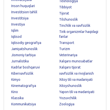
Texnologiya
Inson huquqlari
Tibbiyot
Investitsion tahlil
Tijorat
Investitsiya
Tilshunoslik
Investiya
Tinchlik va xavfsizlik
Iqlim
Tirik organizmlar haqidagi
Iqtisod
fanlar
Iqtisodiy geografiya
Transport
Jamiyatshunoslik
Turizm
Jismoniy tarbiya
Veterinariya
Jurnalistika
Xalqaro munosabatlar
Kadrlar boshqaruvi
Xalqaro tijorat
Kiberxavfsizlik
xavfsizlik va rivojlanish
Kimyo
Xitoy tili va madaniyati
Kinematografiya
Xitoyshunoslik
Kino
Yapon tili va madaniyati
Klassika
Yozuvchilik
Kommunikatsiya
Zoologiya