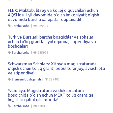
FLEX: Maktab, litsey va kollej oʻquvchilari uchun
AQSHda 1 yil davomida oʻqish imkoniyati; oʻqish
davomida barcha xarajatlar qoplanadi!
Barcha soha
|
269324
Turkiye Burslari: barcha bosqichlar va sohalar
uchun to’liq grantlar, yotoqxona, stipendiya va
boshqalar!
Barcha soha
|
235922
Schwarzman Scholars: Xitoyda magistraturada
oʻqish uchun toʻliq grant, bepul turar joy, aviachipta
va stipendiya!
Biznesni boshqarish
|
227403
Yaponiya: Magistratura va doktorantura
bosqichida oʻqish uchun MEXT toʻliq grantiga
hujjatlar qabul qilinmoqda!
Barcha soha
|
178856