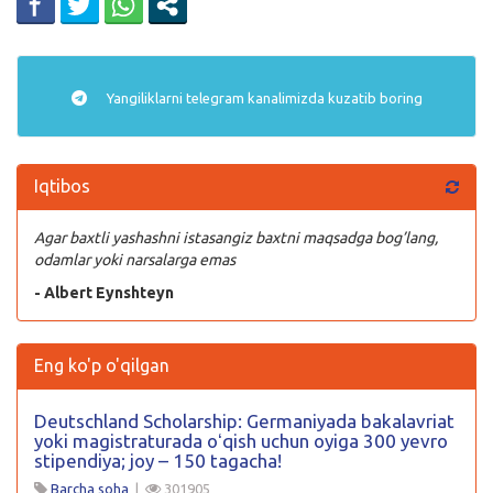
Yangiliklarni
telegram
kanalimizda kuzatib boring
Iqtibos
Agar baxtli yashashni istasangiz baxtni maqsadga bog’lang,
odamlar yoki narsalarga emas
- Albert Eynshteyn
Eng ko'p o'qilgan
Deutschland Scholarship: Germaniyada bakalavriat
yoki magistraturada oʻqish uchun oyiga 300 yevro
stipendiya; joy – 150 tagacha!
Barcha soha
|
301905