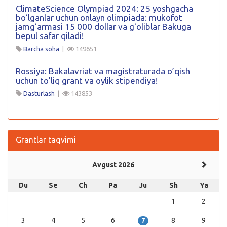
ClimateScience Olympiad 2024: 25 yoshgacha
boʻlganlar uchun onlayn olimpiada: mukofot
jamgʻarmasi 15 000 dollar va gʻoliblar Bakuga
bepul safar qiladi!
Barcha soha
|
149651
Rossiya: Bakalavriat va magistraturada o’qish
uchun to’liq grant va oylik stipendiya!
Dasturlash
|
143853
Grantlar taqvimi
Avgust 2026
Du
Se
Ch
Pa
Ju
Sh
Ya
1
2
3
4
5
6
8
9
7