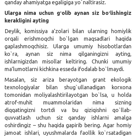
qanday ahamiyatga egaligiga yo`naltirasiz.
Ularga nima uchun gʻolib aynan siz boʻlishingiz
kerakligini ayting
Deylik, komissiya a’zolari bilan ularning homiylik
orqali erishmoqchi bo`lgan maqsadlari haqida
gaplashmoqchisiz. Ularga umumiy hisobotlardan
ko`ra, aynan siz nima qilganingizni ayting,
ishlarnigizdan misollar keltiring. Chunki umumiy
ma’lumotlarni kichkina esseda ifodalab bo`lmaydi.
Masalan, siz ariza berayotgan grant ekologik
texnologiyalar bilan shug`ullanadigan korxona
tomonidan moliyalashtirilayotgan bo`lsa, u holda
atrof-muhit muammolaridan nima sizning
diqqatingizni tortdi va bu qiziqishni qo`llab-
quvvatlash uchun siz qanday ishlarni amalga
oshirdingiz – shu haqida gapirib bering. Agar homiy
jamoat ishlari, uyushmalarda faollik ko`rsatadigan