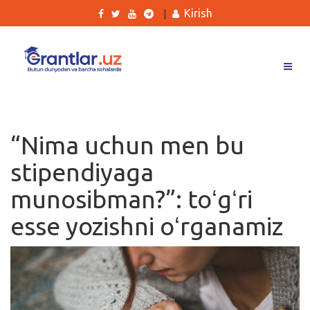
Kirish
|
Grantlar
Tanlovlar
“Nima uchun men bu
Ishlar
stipendiyaga
Kurslar
munosibman?”: toʻgʻri
Blog
esse yozishni oʻrganamiz
Yana
Qidirish