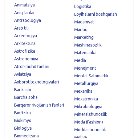
Animatsiya
Logistika
Aniq fanlar
Loyihalarni boshqarish
Antrapologiya
Madaniyat
Arab tili
Mantiq
Arxeologiya
Marketing
Arxitektura
Mashinasozlik
Astrofizika
Matematika
Astronomiya
Media
Atrof-muhit fanlari
Menejment
Aviatsiya
Mental Salomatlik
Axborot texnologiyalari
Metallurgiya
Bank ishi
Mexanika
Barcha soha
Mexatronika
Barqaror rivojlanish fanlari
Mikrobiologiya
Biofizika
Mineralshunoslik
Biokimyo
Moda (Fashion)
Biologiya
Moddashunoslik
Biomeditsina
Moliya