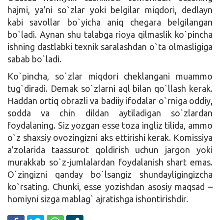
hajmi, ya’ni so`zlar yoki belgilar miqdori, dedlayn
kabi savollar bo`yicha aniq chegara belgilangan
bo`ladi. Aynan shu talabga rioya qilmaslik ko`pincha
ishning dastlabki texnik saralashdan o`ta olmasligiga
sabab bo`ladi.
Ko`pincha, so`zlar miqdori cheklangani muammo
tug`diradi. Demak so`zlarni aql bilan qo`llash kerak.
Haddan ortiq obrazli va badiiy ifodalar o`rniga oddiy,
sodda va chin dildan aytiladigan so`zlardan
foydalaning. Siz yozgan esse toza ingliz tilida, ammo
o`z shaxsiy ovozingizni aks ettirishi kerak. Komissiya
a’zolarida taassurot qoldirish uchun jargon yoki
murakkab so`z-jumlalardan foydalanish shart emas.
O`zingizni qanday bo`lsangiz shundayligingizcha
ko`rsating. Chunki, esse yozishdan asosiy maqsad –
homiyni sizga mablag` ajratishga ishontirishdir.