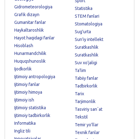
Sport
Gidrometeorologiya
Statistika
Grafik dizayn
STEM fanlari
Gumanitar fanlar
Stomatologiya
Haykaltaroshlik
Sug'urta
Hayot haqidagi fanlar
Sun'iy intellekt
Hisoblash
Suratkashlik
Hunarmandchilik
Suratkashlik
Huquqshunoslik
Suv xo'jaligi
Ijodkorlik
Ta'lim
Ijtimoiy antropologiya
Tabiiy fanlar
Ijtimoiy fanlar
Tadbirkorlik
Ijtimoiy himoya
Tarix
Ijtimoiy ish
Tarjimonlik
Ijtimoiy statistika
Tasviriy sanʼat
Ijtimoiy tadbirkorlik
Tekstil
Informatika
Temir yo'llar
Ingliz tili
Texnik fanlar
Innovatsiyalar