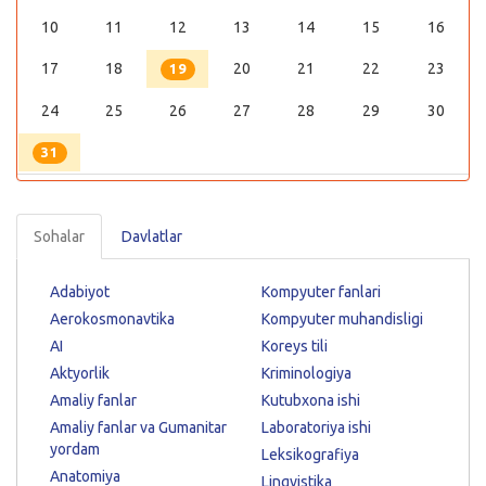
10
11
12
13
14
15
16
17
18
20
21
22
23
19
24
25
26
27
28
29
30
31
Sohalar
Davlatlar
Adabiyot
Kompyuter fanlari
Aerokosmonavtika
Kompyuter muhandisligi
AI
Koreys tili
Aktyorlik
Kriminologiya
Amaliy fanlar
Kutubxona ishi
Amaliy fanlar va Gumanitar
Laboratoriya ishi
yordam
Leksikografiya
Anatomiya
Lingvistika