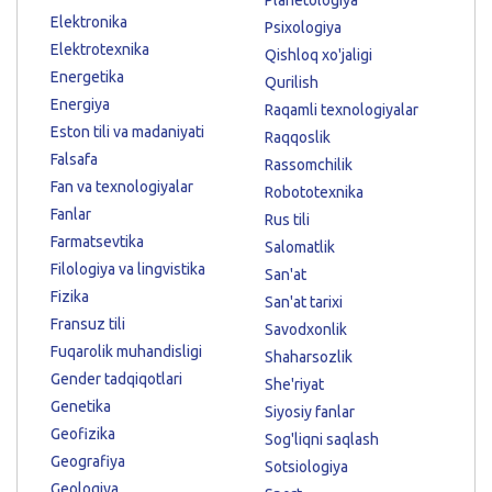
Elektronika
Psixologiya
Elektrotexnika
Qishloq xo'jaligi
Energetika
Qurilish
Energiya
Raqamli texnologiyalar
Eston tili va madaniyati
Raqqoslik
Falsafa
Rassomchilik
Fan va texnologiyalar
Robototexnika
Fanlar
Rus tili
Farmatsevtika
Salomatlik
Filologiya va lingvistika
San'at
Fizika
San'at tarixi
Fransuz tili
Savodxonlik
Fuqarolik muhandisligi
Shaharsozlik
Gender tadqiqotlari
She'riyat
Genetika
Siyosiy fanlar
Geofizika
Sog'liqni saqlash
Geografiya
Sotsiologiya
Geologiya