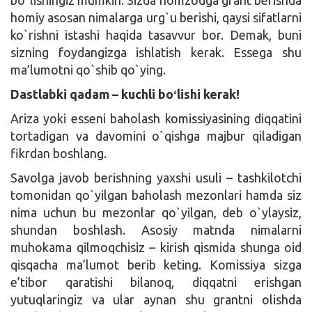
homiy asosan nimalarga urg`u berishi, qaysi sifatlarni
ko`rishni istashi haqida tasavvur bor. Demak, buni
sizning foydangizga ishlatish kerak. Essega shu
ma’lumotni qo`shib qo`ying.
Dastlabki qadam – kuchli boʻlishi kerak!
Ariza yoki esseni baholash komissiyasining diqqatini
tortadigan va davomini o`qishga majbur qiladigan
fikrdan boshlang.
Savolga javob berishning yaxshi usuli – tashkilotchi
tomonidan qo`yilgan baholash mezonlari hamda siz
nima uchun bu mezonlar qo`yilgan, deb o`ylaysiz,
shundan boshlash. Asosiy matnda nimalarni
muhokama qilmoqchisiz – kirish qismida shunga oid
qisqacha ma’lumot berib keting. Komissiya sizga
e’tibor qaratishi bilanoq, diqqatni erishgan
yutuqlaringiz va ular aynan shu grantni olishda