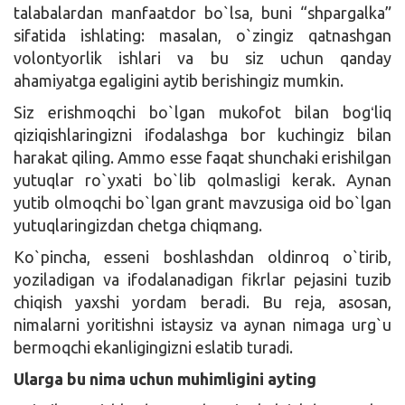
talabalardan manfaatdor bo`lsa, buni “shpargalka”
sifatida ishlating: masalan, o`zingiz qatnashgan
volontyorlik ishlari va bu siz uchun qanday
ahamiyatga egaligini aytib berishingiz mumkin.
Siz erishmoqchi bo`lgan mukofot bilan bogʻliq
qiziqishlaringizni ifodalashga bor kuchingiz bilan
harakat qiling. Ammo esse faqat shunchaki erishilgan
yutuqlar ro`yxati bo`lib qolmasligi kerak. Aynan
yutib olmoqchi bo`lgan grant mavzusiga oid bo`lgan
yutuqlaringizdan chetga chiqmang.
Ko`pincha, esseni boshlashdan oldinroq o`tirib,
yoziladigan va ifodalanadigan fikrlar pejasini tuzib
chiqish yaxshi yordam beradi. Bu reja, asosan,
nimalarni yoritishni istaysiz va aynan nimaga urg`u
bermoqchi ekanligingizni eslatib turadi.
Ularga bu nima uchun muhimligini ayting