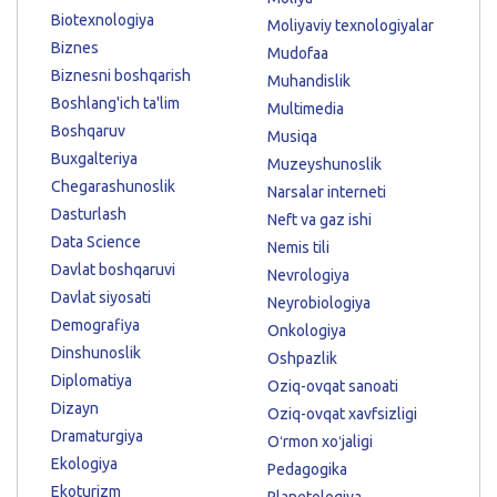
Biotexnologiya
Moliyaviy texnologiyalar
Biznes
Mudofaa
Biznesni boshqarish
Muhandislik
Boshlang'ich ta'lim
Multimedia
Boshqaruv
Musiqa
Buxgalteriya
Muzeyshunoslik
Chegarashunoslik
Narsalar interneti
Dasturlash
Neft va gaz ishi
Data Science
Nemis tili
Davlat boshqaruvi
Nevrologiya
Davlat siyosati
Neyrobiologiya
Demografiya
Onkologiya
Dinshunoslik
Oshpazlik
Diplomatiya
Oziq-ovqat sanoati
Dizayn
Oziq-ovqat xavfsizligi
Dramaturgiya
Oʻrmon xoʻjaligi
Ekologiya
Pedagogika
Ekoturizm
Planetologiya