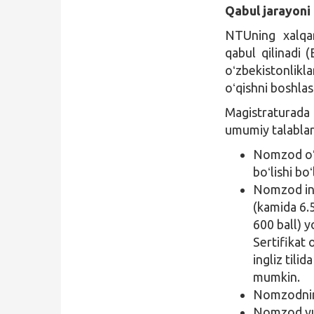
Qabul jarayoni
NTUning xalqar
qabul qilinadi 
oʻzbekistonlikl
oʻqishni boshla
Magistraturada
umumiy talablar
Nomzod oʻz
boʻlishi boʻ
Nomzod ing
(kamida 6.5
600 ball) y
Sertifikat 
ingliz tili
mumkin.
Nomzodning 
Nomzod yuq