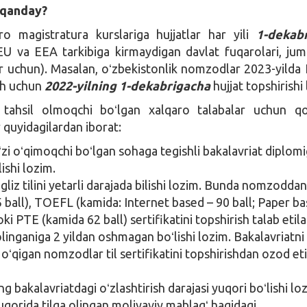
 qanday?
o magistratura kurslariga hujjatlar har yili
1-dekab
(EU va EEA tarkibiga kirmaydigan davlat fuqarolari, jum
ar uchun). Masalan, oʻzbekistonlik nomzodlar 2023-yild
sh uchun
2022-yilning 1-dekabrigacha
hujjat topshirishi
 tahsil olmoqchi boʻlgan xalqaro talabalar uchun qo
 quyidagilardan iborat:
i oʻqimoqchi boʻlgan sohaga tegishli bakalavriat diplom
lishi lozim.
liz tilini yetarli darajada bilishi lozim. Bunda nomzodda
 ball), TOEFL (kamida: Internet based – 90 ball; Paper b
oki PTE (kamida 62 ball) sertifikatini topshirish talab etila
olinganiga 2 yildan oshmagan boʻlishi lozim. Bakalavriatni 
da oʻqigan nomzodlar til sertifikatini topshirishdan ozod eti
bakalavriatdagi oʻzlashtirish darajasi yuqori boʻlishi lo
orida tilga olingan moliyaviy mablagʻ haqidagi