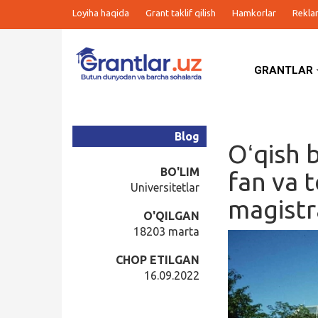
Loyiha haqida
Grant taklif qilish
Hamkorlar
Rekla
GRANTLAR
Grantlar
Tanlovlar
Blog
Oʻqish 
Ishlar
BO'LIM
fan va t
Universitetlar
magistr
Kurslar
O'QILGAN
18203 marta
Blog
CHOP ETILGAN
16.09.2022
Yana