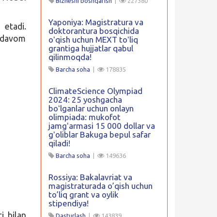
Biznesni boshqarish
|
227380
Yaponiya: Magistratura va
etadi.
doktorantura bosqichida
l davom
oʻqish uchun MEXT toʻliq
grantiga hujjatlar qabul
qilinmoqda!
Barcha soha
|
178835
ClimateScience Olympiad
2024: 25 yoshgacha
boʻlganlar uchun onlayn
olimpiada: mukofot
jamgʻarmasi 15 000 dollar va
gʻoliblar Bakuga bepul safar
qiladi!
Barcha soha
|
149636
Rossiya: Bakalavriat va
magistraturada o’qish uchun
to’liq grant va oylik
stipendiya!
i bilan
Dasturlash
|
143839