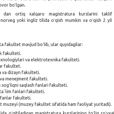
vor boʻlgan.
 dan ortiq xalqaro magistratura kurslarini taklif 
norveg yoki ingliz tilida oʻqish mumkin va oʻqish 2 yi
ta fakultet mavjud boʻlib, ular quyidagilar:
 fakulteti.
nologiylari va elektrotexnika fakulteti.
ar fakultet.
 va dizayn fakulteti.
 va menejment fakulteti.
 sogʻliqni saqlash fanlari fakulteti.
taʼlim fanlari fakulteti.
anlar fakulteti.
t muzeyi (muzey fakultet sifatida ham faoliyat yuritadi).
ida oʻqitiladigan magistratura kurslarining toʻliq roʻyxat