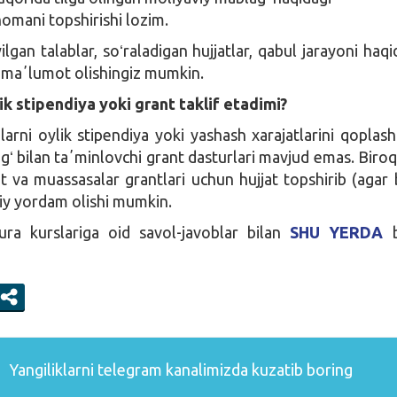
mani topshirishi lozim.
gan talablar, soʻraladigan hujjatlar, qabul jarayoni haq
l maʼlumot olishingiz mumkin.
ik stipendiya yoki grant taklif etadimi?
arni oylik stipendiya yoki yashash xarajatlarini qoplas
gʻ bilan taʼminlovchi grant dasturlari mavjud emas. Biroq
t va muassasalar grantlari uchun hujjat topshirib (agar b
iy yordam olishi mumkin.
ra kurslariga oid savol-javoblar bilan
SHU YERDA
b
Yangiliklarni
telegram
kanalimizda kuzatib boring