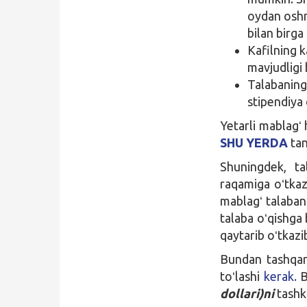
oydan oshma
bilan birga
Kafilning k
mavjudligi
Talabaning
stipendiya
Yetarli mablagʻ
SHU YERDA
tan
Shuningdek, t
raqamiga oʻtkaz
mablagʻ talabani
talaba oʻqishga
qaytarib oʻtkazib
Bundan tashqari
toʻlashi
kerak.
B
dollari)ni
tashki