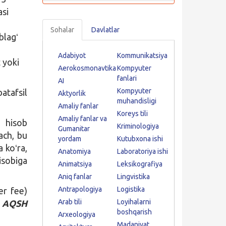
asi
Sohalar
Davlatlar
blagʻ
Adabiyot
Kommunikatsiya
 yoki
Aerokosmonavtika
Kompyuter
fanlari
AI
Kompyuter
atafsil
Aktyorlik
muhandisligi
Amaliy fanlar
Koreys tili
Amaliy fanlar va
 hisob
Kriminologiya
Gumanitar
ach, bu
yordam
Kutubxona ishi
 koʻra,
Anatomiya
Laboratoriya ishi
isobiga
Animatsiya
Leksikografiya
Aniq fanlar
Lingvistika
Antrapologiya
Logistika
er fee)
Arab tili
Loyihalarni
9 AQSH
boshqarish
Arxeologiya
Madaniyat