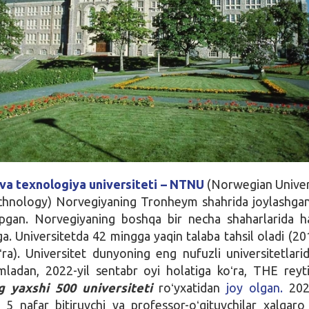
va texnologiya universiteti – NTNU
(Norwegian Univer
chnology) Norvegiyaning Tronheym shahrida joylashga
topgan. Norvegiyaning boshqa bir necha shaharlarida 
a. Universitetda 42 mingga yaqin talaba tahsil oladi (201
a). Universitet dunyoning eng nufuzli universitetlarid
mladan, 2022-yil sentabr oyi holatiga koʻra, THE reyt
 yaxshi 500 universiteti
roʻyxatidan
joy olgan.
202
5 nafar bitiruvchi va professor-oʻqituvchilar xalqar