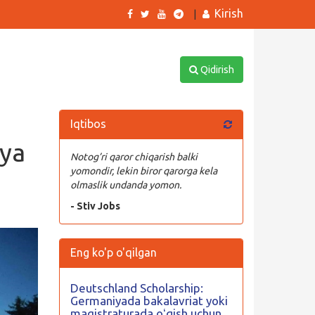
Kirish
|
Qidirish
Iqtibos
iya
Notog’ri qaror chiqarish balki
yomondir, lekin biror qarorga kela
olmaslik undanda yomon.
- Stiv Jobs
Eng ko'p o'qilgan
Deutschland Scholarship:
Germaniyada bakalavriat yoki
magistraturada oʻqish uchun