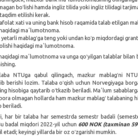
gan boʻlishi hamda ingliz tilida yoki ingliz tilidagi tarjim
 taqdim etilishi kerak.
afolat xati va uning bank hisob raqamida talab etilgan ma
 haqidagi maʼlumotnoma.
 yetarli mablagʻga teng yoki undan koʻp miqdordagi grant
 olishi haqidagi maʼlumotnoma.
 haqidagi maʼlumotnoma va unga qoʻyilgan talablar bilan b
ishing.
alaba NTUga qabul qilingach, mazkur mablagʻni NTU
ib berishi lozim. Talaba oʻqish uchun Norvegiyaga borg
ng hisobiga qaytarib oʻtkazib beriladi. Maʼlum sabablarga
 bora olmagan hollarda ham mazkur mablagʻ talabaning h
 beriladi.
, har bir talaba har semestrda semestr badali (semest
u badal miqdori 2022-yil uchun
600 NOK (taxminan 5
l etadi; keyingi yillarda bir oz oʻzgarishi mumkin.