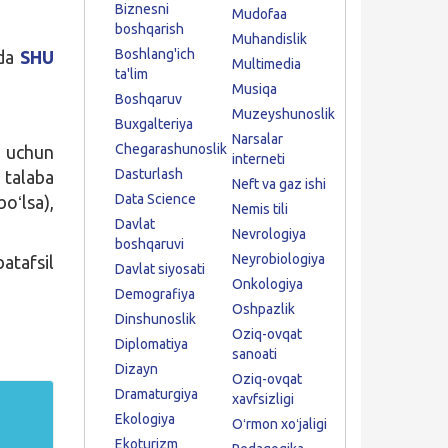
Biznesni
Mudofaa
boshqarish
Muhandislik
Boshlang'ich
ida
SHU
Multimedia
ta'lim
Musiqa
Boshqaruv
Muzeyshunoslik
Buxgalteriya
Narsalar
Chegarashunoslik
h uchun
interneti
Dasturlash
 talaba
Neft va gaz ishi
Data Science
oʻlsa),
Nemis tili
Davlat
Nevrologiya
boshqaruvi
Neyrobiologiya
atafsil
Davlat siyosati
Onkologiya
Demografiya
Oshpazlik
Dinshunoslik
Oziq-ovqat
Diplomatiya
sanoati
Dizayn
Oziq-ovqat
Dramaturgiya
xavfsizligi
Ekologiya
Oʻrmon xoʻjaligi
Ekoturizm