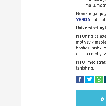
maʼlumotno
Nomzodga qoʻyil
YERDA
batafsi
Universitet oyl
NTUning talabal
moliyaviy mabla
boshqa tashkilo
ulardan moliyav
NTU magistratu
tanishing.