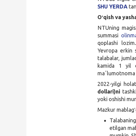
SHU YERDA
tan
Oʻqish va yasha
NTUning magist
summasi
olinma
qoplashi lozim
Yevropa erkin 
talabalar, jumla
kamida 1 yil 
maʼlumotnoma t
2022-yilgi hola
dollari)ni
tashk
yoki oshishi mu
Mazkur mablagʻga
Talabaning
etilgan mab
mumkin. S