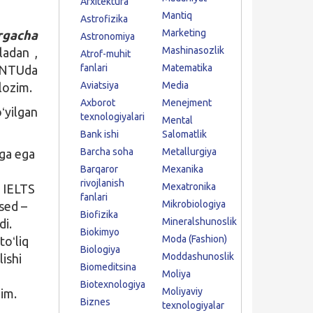
Arxitektura
Mantiq
Astrofizika
Marketing
rgacha
Astronomiya
Mashinasozlik
ladan ,
Atrof-muhit
fanlari
Matematika
a NTUda
Aviatsiya
Media
 lozim.
Axborot
Menejment
ʻyilgan
texnologiyalari
Mental
Bank ishi
Salomatlik
Barcha soha
Metallurgiya
iga ega
Barqaror
Mexanika
rivojlanish
Mexatronika
n IELTS
fanlari
Mikrobiologiya
ased –
Biofizika
Mineralshunoslik
di.
Biokimyo
Moda (Fashion)
toʻliq
Biologiya
Moddashunoslik
lishi
Biomeditsina
Moliya
Biotexnologiya
Moliyaviy
zim.
Biznes
texnologiyalar