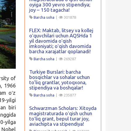
oyiga 300 yevro stipendiya;
joy – 150 tagacha!
Barcha soha
|
301878
FLEX: Maktab, litsey va kollej
oʻquvchilari uchun AQSHda 1
yil davomida oʻqish
imkoniyati; oʻqish davomida
barcha xarajatlar qoplanadi!
Barcha soha
|
269287
Turkiye Burslari: barcha
bosqichlar va sohalar uchun
sity of
to’liq grantlar, yotoqxona,
n, 1966
stipendiya va boshqalar!
ham oʻz
Barcha soha
|
235877
9-yilgi
an biri
Schwarzman Scholars: Xitoyda
magistraturada oʻqish uchun
inggida
toʻliq grant, bepul turar joy,
0-yilga
aviachipta va stipendiya!
o Nobel