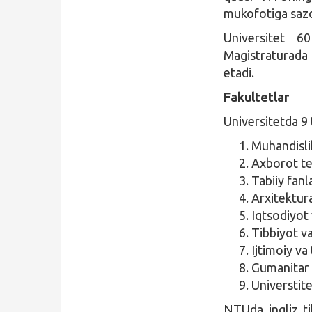
mukofotiga sazo
Universitet 60
Magistraturada 
etadi.
Fakultetlar
Universitetda 9 
Muhandislik
Axborot tex
Tabiiy fanl
Arxitektura
Iqtsodiyot
Tibbiyot va
Ijtimoiy va 
Gumanitar f
Universtite
NTUda ingliz til