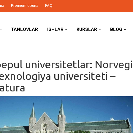
ma
Premium obuna
FAQ
TANLOVLAR
ISHLAR
KURSLAR
BLOG
bepul universitetlar: Norveg
exnologiya universiteti –
atura