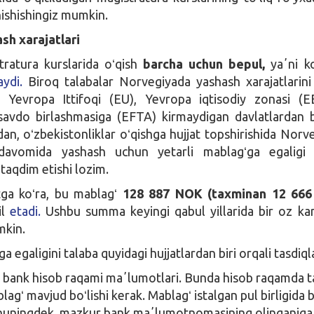
ishishingiz mumkin.
sh xarajatlari
ratura kurslarida oʻqish
barcha uchun bepul,
yaʼni k
ydi.
Biroq talabalar Norvegiyada yashash xarajatlarini 
. Yevropa Ittifoqi (EU), Yevropa iqtisodiy zonasi (
savdo birlashmasiga (EFTA) kirmaydigan davlatlardan 
dan, oʻzbekistonliklar oʻqishga hujjat topshirishida Norv
davomida yashash uchun yetarli mablagʻga egaligi 
aqdim etishi lozim.
tga koʻra, bu mablagʻ
128 887 NOK (taxminan 12 66
il
etadi.
Ushbu summa keyingi qabul yillarida bir oz ka
mkin.
 egaligini talaba quyidagi hujjatlardan biri orqali tasdiql
 bank hisob raqami maʼlumotlari. Bunda hisob raqamda t
lagʻ mavjud boʻlishi kerak. Mablagʻ istalgan pul birligida b
huningdek, mazkur bank maʼlumotnomasining olinganiga