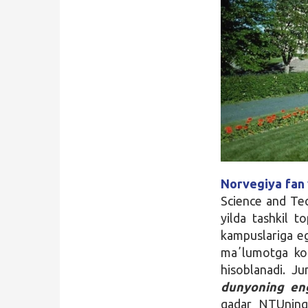
Qidirish
Kirish
Norvegiya fan 
Science and Te
yilda tashkil 
kampuslariga eg
maʼlumotga koʻr
hisoblanadi. Ju
dunyoning eng
qadar NTUning 