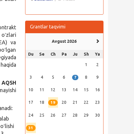
Grantlar taqvimi
ontrakt
oʻzlari
Avgust 2026
EEA) va
boʻlgan
Du
Se
Ch
Pa
Ju
Sh
Ya
egiyada
haqida
1
2
3
4
5
6
8
9
7
6 AQSH
mayishi
10
11
12
13
14
15
16
17
18
20
21
22
23
19
anadi:
24
25
26
27
28
29
30
alab
oʻlishi
31
 3