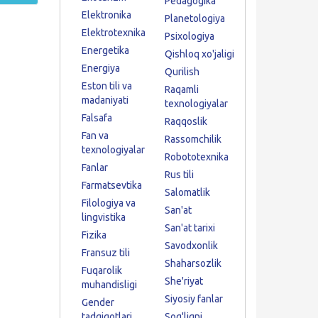
Pedagogika
Elektronika
Planetologiya
Elektrotexnika
Psixologiya
Energetika
Qishloq xo'jaligi
Energiya
Qurilish
Eston tili va
Raqamli
madaniyati
texnologiyalar
Falsafa
Raqqoslik
Fan va
Rassomchilik
texnologiyalar
Robototexnika
Fanlar
Rus tili
Farmatsevtika
Salomatlik
Filologiya va
San'at
lingvistika
San'at tarixi
Fizika
Savodxonlik
Fransuz tili
Shaharsozlik
Fuqarolik
She'riyat
muhandisligi
Siyosiy fanlar
Gender
tadqiqotlari
Sog'liqni