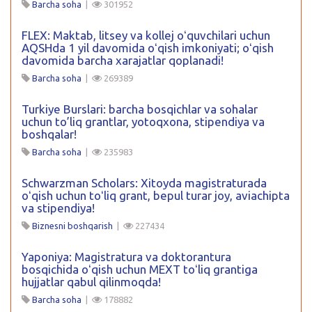
Barcha soha
|
301952
FLEX: Maktab, litsey va kollej oʻquvchilari uchun
AQSHda 1 yil davomida oʻqish imkoniyati; oʻqish
davomida barcha xarajatlar qoplanadi!
Barcha soha
|
269389
Turkiye Burslari: barcha bosqichlar va sohalar
uchun to’liq grantlar, yotoqxona, stipendiya va
boshqalar!
Barcha soha
|
235983
Schwarzman Scholars: Xitoyda magistraturada
oʻqish uchun toʻliq grant, bepul turar joy, aviachipta
va stipendiya!
Biznesni boshqarish
|
227434
Yaponiya: Magistratura va doktorantura
bosqichida oʻqish uchun MEXT toʻliq grantiga
hujjatlar qabul qilinmoqda!
Barcha soha
|
178882