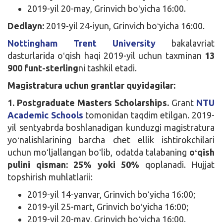
2019-yil 20-may, Grinvich boʻyicha 16:00.
Dedlayn:
2019-yil 24-iyun, Grinvich boʻyicha 16:00.
Nottingham Trent University
bakalavriat
dasturlarida oʻqish haqi 2019-yil uchun taxminan
13
900 funt-sterling
ni tashkil etadi.
Magistratura uchun grantlar quyidagilar:
1. Postgraduate Masters Scholarships.
Grant
NTU
Academic Schools
tomonidan taqdim etilgan. 2019-
yil sentyabrda boshlanadigan kunduzgi magistratura
yoʻnalishlarining barcha chet ellik ishtirokchilari
uchun moʻljallangan boʻlib, odatda talabaning
oʻqish
pulini qisman: 25% yoki 50%
qoplanadi. Hujjat
topshirish muhlatlarii:
2019-yil 14-yanvar, Grinvich boʻyicha 16:00;
2019-yil 25-mart, Grinvich boʻyicha 16:00;
2019-yil 20-may, Grinvich boʻyicha 16:00.