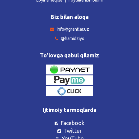
Biz bilan aloqa
info@grantlar.uz
@hamidziyo
To'lovga qabul qilamiz
Ijtimoiy tarmoqlarda
Facebook
Twitter
YouTube