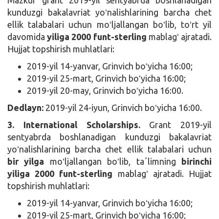
kunduzgi bakalavriat yoʻnalishlarining barcha chet
ellik talabalari uchun moʻljallangan boʻlib, toʻrt yil
davomida
yiliga 2000 funt-sterling
mablagʻ ajratadi.
Hujjat topshirish muhlatlari:
2019-yil 14-yanvar, Grinvich boʻyicha 16:00;
2019-yil 25-mart, Grinvich boʻyicha 16:00;
2019-yil 20-may, Grinvich boʻyicha 16:00.
Dedlayn:
2019-yil 24-iyun, Grinvich boʻyicha 16:00.
3. International Scholarships.
Grant 2019-yil
sentyabrda boshlanadigan kunduzgi bakalavriat
yoʻnalishlarining barcha chet ellik talabalari uchun
bir yilga
moʻljallangan boʻlib, taʼlimning
birinchi
yiliga 2000 funt-sterling
mablagʻ ajratadi. Hujjat
topshirish muhlatlari:
2019-yil 14-yanvar, Grinvich boʻyicha 16:00;
2019-yil 25-mart, Grinvich boʻyicha 16:00;