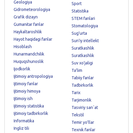
Geologiya
Sport
Gidrometeorologiya
Statistika
Grafik dizayn
STEM fanlari
Gumanitar fanlar
Stomatologiya
Haykaltaroshlik
Sug'urta
Hayot haqidagi fanlar
Sun'iy intellekt
Hisoblash
Suratkashlik
Hunarmandchilik
Suratkashlik
Huquqshunoslik
Suv xo'jaligi
Ijodkorlik
Ta'lim
Ijtimoiy antropologiya
Tabiiy fanlar
Ijtimoiy fanlar
Tadbirkorlik
Ijtimoiy himoya
Tarix
Ijtimoiy ish
Tarjimonlik
Ijtimoiy statistika
Tasviriy sanʼat
Ijtimoiy tadbirkorlik
Tekstil
Informatika
Temir yo'llar
Ingliz tili
Texnik fanlar