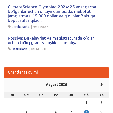
ClimateScience Olympiad 2024: 25 yoshgacha
boʻlganlar uchun onlayn olimpiada: mukofot
jamgʻarmasi 15 000 dollar va gʻoliblar Bakuga
bepul safar qiladi!
Barcha soha
|
149667
Rossiya: Bakalavriat va magistraturada o’qish
uchun to’liq grant va oylik stipendiya!
Dasturlash
|
143868
Grantlar taqvimi
Avgust 2026
Du
Se
Ch
Pa
Ju
Sh
Ya
1
2
3
4
5
6
7
9
8