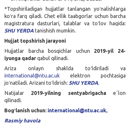
*Topshiriladigan hujjatlar tanlangan yoʻnalishlarga
koʻra farq qiladi. Chet ellik taabgorlar uchun barcha
magistratura dasturlari, talablar va toʻlov haqida:
SHU YERDA
tanishish mumkin.
Hujjat topshirish jarayoni
Hujjatlar barcha bosqichlar uchun
2019-yil 24-
iyunga qadar
qabul qilinadi.
Ariza onlayn shaklda toʻldiriladi va
international@ntu.ac.uk
elektron pochtasiga
joʻnatiladi. Arizani toʻldirish:
SHU YERDA
.
Natijalar
2019-yilning sentyabrigacha
eʼlon
qilinadi.
Bogʻlanish uchun:
international@ntu.ac.uk
.
Rasmiy havola