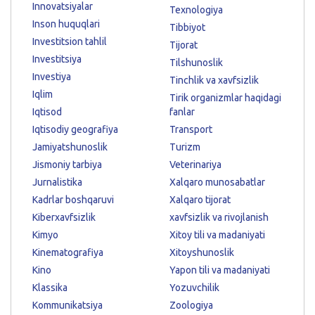
Innovatsiyalar
Texnologiya
Inson huquqlari
Tibbiyot
Investitsion tahlil
Tijorat
Investitsiya
Tilshunoslik
Investiya
Tinchlik va xavfsizlik
Iqlim
Tirik organizmlar haqidagi
Iqtisod
fanlar
Iqtisodiy geografiya
Transport
Jamiyatshunoslik
Turizm
Jismoniy tarbiya
Veterinariya
Jurnalistika
Xalqaro munosabatlar
Kadrlar boshqaruvi
Xalqaro tijorat
Kiberxavfsizlik
xavfsizlik va rivojlanish
Kimyo
Xitoy tili va madaniyati
Kinematografiya
Xitoyshunoslik
Kino
Yapon tili va madaniyati
Klassika
Yozuvchilik
Kommunikatsiya
Zoologiya