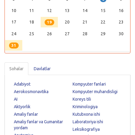
10
11
12
13
14
15
16
17
18
20
21
22
23
19
24
25
26
27
28
29
30
31
Sohalar
Davlatlar
Adabiyot
Kompyuter fanlari
Aerokosmonavtika
Kompyuter muhandisligi
AI
Koreys tili
Aktyorlik
Kriminologiya
Amaliy fanlar
Kutubxona ishi
Amaliy fanlar va Gumanitar
Laboratoriya ishi
yordam
Leksikografiya