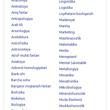
Anatomiya
Lingvistika
Animatsiya
Logistika
Aniq fanlar
Loyihalarni boshqarish
Antrapologiya
Madaniyat
Arab tili
Mantiq
Arxeologiya
Marketing
Arxitektura
Mashinasozlik
Astrofizika
Matematika
Astronomiya
Media
Atrof-muhit fanlari
Menejment
Aviatsiya
Mental Salomatlik
Axborot texnologiyalari
Metallurgiya
Bank ishi
Mexanika
Barcha soha
Mexatronika
Barqaror rivojlanish fanlari
Mikrobiologiya
Biofizika
Mineralshunoslik
Biokimyo
Moda (Fashion)
Biologiya
Moddashunoslik