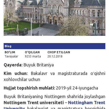
Kirish
Blog
BO'LIM
O'QILGAN
CHOP ETILGAN
Tavsiyalar
9253 marta
20.12.2018
Qayerda:
Buyuk Britaniya
Kim uchun:
Bakalavr va magistraturada oʻqishni
xohlovchilar uchun
Hujjat topshirish muhlati:
2019-yil 24-iyungacha
Buyuk Britaniyaning Nottingem shahrida joylashgan
Nottingem Trent universiteti
–
Nottingham Trent
University
bakalavriat va magistratura bosqichida