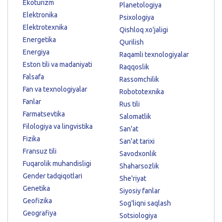
Ekoturizm
Planetologiya
Elektronika
Psixologiya
Elektrotexnika
Qishloq xo'jaligi
Energetika
Qurilish
Energiya
Raqamli texnologiyalar
Eston tili va madaniyati
Raqqoslik
Falsafa
Rassomchilik
Fan va texnologiyalar
Robototexnika
Fanlar
Rus tili
Farmatsevtika
Salomatlik
Filologiya va lingvistika
San'at
Fizika
San'at tarixi
Fransuz tili
Savodxonlik
Fuqarolik muhandisligi
Shaharsozlik
Gender tadqiqotlari
She'riyat
Genetika
Siyosiy fanlar
Geofizika
Sog'liqni saqlash
Geografiya
Sotsiologiya