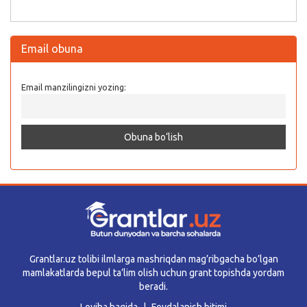
Email obuna
Email manzilingizni yozing:
Grantlar.uz tolibi ilmlarga mashriqdan mag’ribgacha bo’lgan
mamlakatlarda bepul ta’lim olish uchun grant topishda yordam
beradi.
Loyiha haqida
Foydalanish bitimi