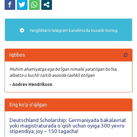
Yangiliklarni
telegram
kanalimizda kuzatib boring
Iqtibos
Muhim ahamiyatga ega bo’lgan nimaiki yaratilgan bo’lsa,
albatta u kuchli tartib asosida tashkil etilgan
- Andrev Hendrikson
Eng ko'p o'qilgan
Deutschland Scholarship: Germaniyada bakalavriat
yoki magistraturada oʻqish uchun oyiga 300 yevro
stipendiya; joy – 150 tagacha!