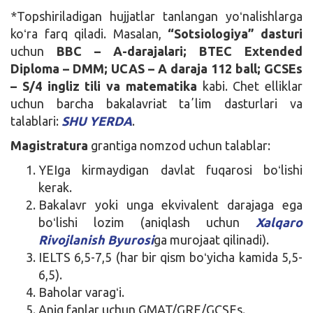
*Topshiriladigan hujjatlar tanlangan yoʻnalishlarga
koʻra farq qiladi. Masalan,
“Sotsiologiya” dasturi
uchun
BBC – A-darajalari; BTEC Extended
Diploma – DMM; UCAS – A daraja 112 ball; GCSEs
– S/4 ingliz tili va matematika
kabi. Chet elliklar
uchun barcha bakalavriat taʼlim dasturlari va
talablari:
SHU YERDA
.
Magistratura
grantiga nomzod uchun talablar:
YEIga kirmaydigan davlat fuqarosi boʻlishi
kerak.
Bakalavr yoki unga ekvivalent darajaga ega
boʻlishi lozim (aniqlash uchun
Xalqaro
Rivojlanish Byurosi
ga murojaat qilinadi).
IELTS 6,5-7,5 (har bir qism boʻyicha kamida 5,5-
6,5).
Baholar varagʻi.
Aniq fanlar uchun GMAT/GRE/GCSEs.