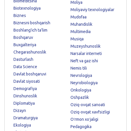
Biomeditsina
Moliya
Biotexnologiya
Moliyaviy texnologiyalar
Biznes
Mudofaa
Biznesni boshqarish
Muhandislik
Boshlang'ich ta'lim
Multimedia
Boshqaruv
Musiqa
Buxgalteriya
Muzeyshunoslik
Chegarashunoslik
Narsalar interneti
Dasturlash
Neft va gaz ishi
Data Science
Nemis tili
Davlat boshqaruvi
Nevrologiya
Davlat siyosati
Neyrobiologiya
Demografiya
Onkologiya
Dinshunoslik
Oshpazlik
Diplomatiya
Oziq-ovqat sanoati
Dizayn
Oziq-ovqat xavfsizligi
Dramaturgiya
Oʻrmon xoʻjaligi
Ekologiya
Pedagogika