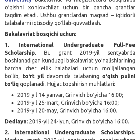
oʻqishni xohlovchilar uchun bir qancha grantlar
taqdim etadi. Ushbu grantlardan maqsad – iqtidorli
talabalarni iqtisodiy qoʻllab-quvvatlash.
Bakalavriat bosqichi uchun:
1. International Undergraduate Full-Fee
Scholarship.
Bu grant 2019-yil sentyabrda
boshlanadigan kunduzgi bakalavriat yoʻnalishlarining
barcha chet ellik talabalari uchun moʻljallangan
boʻlib,
toʻrt yil
davomida talabaning
oʻqish pulini
toʻliq
qoplanadi. Hujjat topshirish muhlatlari:
2019-yil 14-yanvar, Grinvich boʻyicha 16:00;
2019-yil 25-mart, Grinvich boʻyicha 16:00;
2019-yil 20-may, Grinvich boʻyicha 16:00.
Dedlayn:
2019-yil 24-iyun, Grinvich boʻyicha 16:00.
2. International Undergraduate Scholarships.
Mazkur grant 2019-yil sentyabrda boshlanadigan