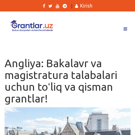
Kirish
|
Grantlar
Tanlovlar
Angliya: Bakalavr va
Ishlar
magistratura talabalari
Kurslar
uchun toʻliq va qisman
Blog
grantlar!
Yana
Qidirish