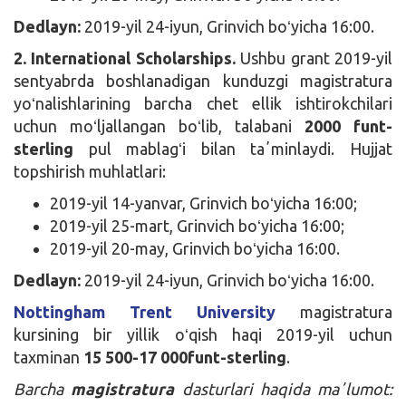
Dedlayn:
2019-yil 24-iyun, Grinvich boʻyicha 16:00.
2. International Scholarships.
Ushbu grant 2019-yil
sentyabrda boshlanadigan kunduzgi magistratura
yoʻnalishlarining barcha chet ellik ishtirokchilari
uchun moʻljallangan boʻlib, talabani
2000 funt-
sterling
pul mablagʻi bilan taʼminlaydi. Hujjat
topshirish muhlatlari:
2019-yil 14-yanvar, Grinvich boʻyicha 16:00;
2019-yil 25-mart, Grinvich boʻyicha 16:00;
2019-yil 20-may, Grinvich boʻyicha 16:00.
Dedlayn:
2019-yil 24-iyun, Grinvich boʻyicha 16:00.
Nottingham Trent University
magistratura
kursining bir yillik oʻqish haqi 2019-yil uchun
taxminan
15 500-17 000funt-sterling
.
Barcha
magistratura
dasturlari haqida maʼlumot: