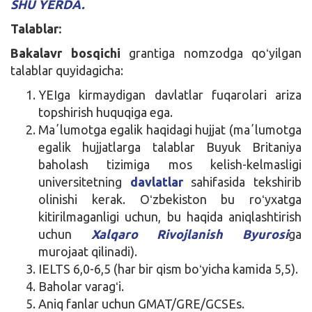
SHU YERDA.
Talablar:
Bakalavr bosqichi
grantiga nomzodga qoʻyilgan
talablar quyidagicha:
YEIga kirmaydigan davlatlar fuqarolari ariza
topshirish huquqiga ega.
Maʼlumotga egalik haqidagi hujjat (maʼlumotga
egalik hujjatlarga talablar Buyuk Britaniya
baholash tizimiga mos kelish-kelmasligi
universitetning
davlatlar
sahifasida tekshirib
olinishi kerak. Oʻzbekiston bu roʻyxatga
kitirilmaganligi uchun, bu haqida aniqlashtirish
uchun
Xalqaro Rivojlanish Byurosi
ga
murojaat qilinadi).
IELTS 6,0-6,5 (har bir qism boʻyicha kamida 5,5).
Baholar varagʻi.
Aniq fanlar uchun GMAT/GRE/GCSEs.