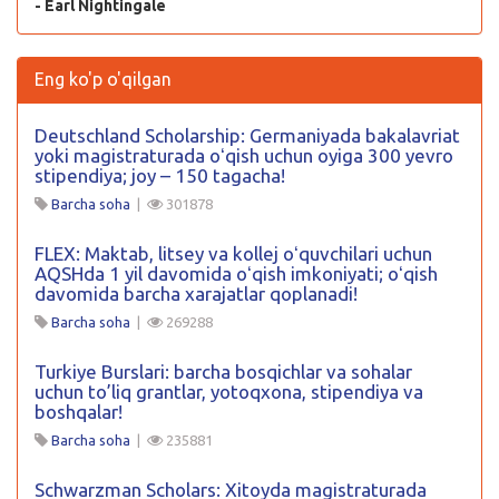
- Earl Nightingale
Eng ko'p o'qilgan
Deutschland Scholarship: Germaniyada bakalavriat
yoki magistraturada oʻqish uchun oyiga 300 yevro
stipendiya; joy – 150 tagacha!
Barcha soha
|
301878
FLEX: Maktab, litsey va kollej oʻquvchilari uchun
AQSHda 1 yil davomida oʻqish imkoniyati; oʻqish
davomida barcha xarajatlar qoplanadi!
Barcha soha
|
269288
Turkiye Burslari: barcha bosqichlar va sohalar
uchun to’liq grantlar, yotoqxona, stipendiya va
boshqalar!
Barcha soha
|
235881
Schwarzman Scholars: Xitoyda magistraturada