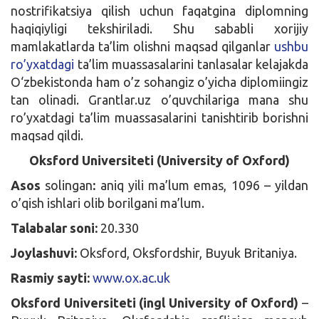
nostrifikatsiya qilish uchun faqatgina diplomning
haqiqiyligi tekshiriladi. Shu sababli xorijiy
mamlakatlarda ta’lim olishni maqsad qilganlar
ushbu
ro’yxatdagi
ta’lim muassasalarini tanlasalar kelajakda
O‘zbekistonda ham o’z sohangiz o’yicha diplomiingiz
tan olinadi. Grantlar.uz o’quvchilariga mana shu
ro’yxatdagi ta’lim muassasalarini tanishtirib borishni
maqsad qildi.
Oksford Universiteti (University of Oxford)
Asos
solingan
:
aniq yili ma’lum emas, 1096 – yildan
o’qish ishlari olib borilgani ma’lum.
Talabalar soni:
20.330
Joylashuvi:
Oksford, Oksfordshir, Buyuk Britaniya.
Rasmiy sayti:
www.ox.ac.uk
Oksford Universiteti (ingl University of Oxford)
–