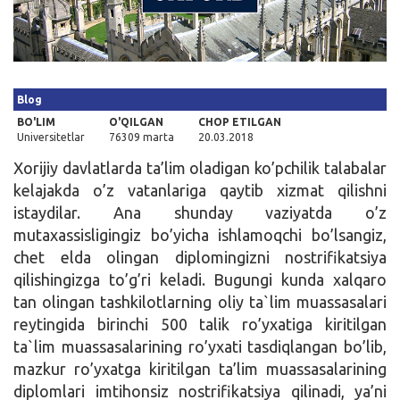
Kirish
Blog
BO'LIM
O'QILGAN
CHOP ETILGAN
Universitetlar
76309 marta
20.03.2018
Xorijiy davlatlarda ta’lim oladigan ko’pchilik talabalar
kelajakda o’z vatanlariga qaytib xizmat qilishni
istaydilar. Ana shunday vaziyatda o’z
mutaxassisligingiz bo’yicha ishlamoqchi bo’lsangiz,
chet elda olingan diplomingizni nostrifikatsiya
qilishingizga to’g’ri keladi. Bugungi kunda xalqaro
tan olingan tashkilotlarning oliy ta`lim muassasalari
reytingida birinchi 500 talik ro’yxatiga kiritilgan
ta`lim muassasalarining ro’yxati tasdiqlangan bo’lib,
mazkur ro’yxatga kiritilgan ta’lim muassasalarining
diplomlari imtihonsiz nostrifikatsiya qilinadi, ya’ni