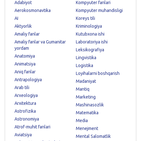
Adabiyot
Kompyuter fanlari
Aerokosmonavtika
Kompyuter muhandisligi
AI
Koreys tili
Aktyorlik
Kriminologiya
Amaliy fanlar
Kutubxona ishi
Amaliy fanlar va Gumanitar
Laboratoriya ishi
yordam
Leksikografiya
Anatomiya
Lingvistika
Animatsiya
Logistika
Aniq fanlar
Loyihalarni boshqarish
Antrapologiya
Madaniyat
Arab tili
Mantiq
Arxeologiya
Marketing
Arxitektura
Mashinasozlik
Astrofizika
Matematika
Astronomiya
Media
Atrof-muhit fanlari
Menejment
Aviatsiya
Mental Salomatlik