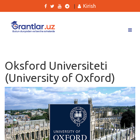
Kirish
|
Grantlar
Tanlovlar
Oksford Universiteti
Ishlar
(University of Oxford)
Kurslar
Blog
Yana
Qidirish