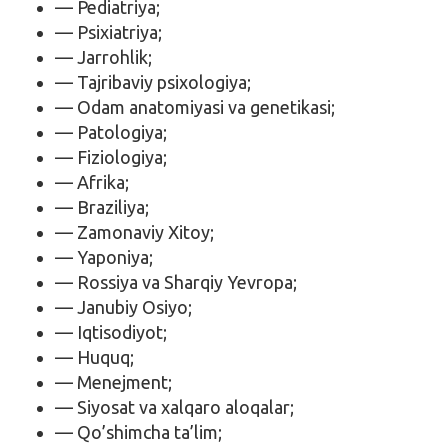
— Pediatriya;
— Psixiatriya;
— Jarrohlik;
— Tajribaviy psixologiya;
— Odam anatomiyasi va genetikasi;
— Patologiya;
— Fiziologiya;
— Afrika;
— Braziliya;
— Zamonaviy Xitoy;
— Yaponiya;
— Rossiya va Sharqiy Yevropa;
— Janubiy Osiyo;
— Iqtisodiyot;
— Huquq;
— Menejment;
— Siyosat va xalqaro aloqalar;
— Qo’shimcha ta’lim;