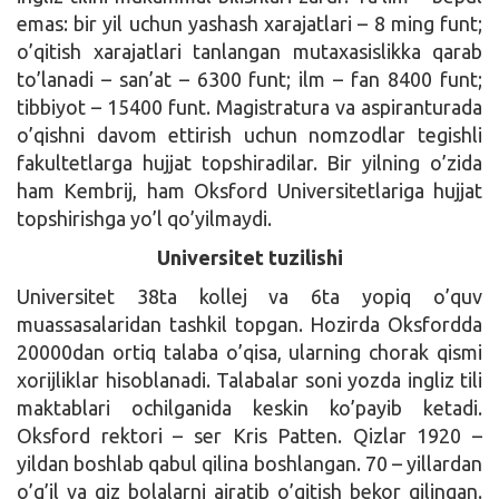
emas: bir yil uchun yashash xarajatlari – 8 ming funt;
o’qitish xarajatlari tanlangan mutaxasislikka qarab
to’lanadi – san’at – 6300 funt; ilm – fan 8400 funt;
tibbiyot – 15400 funt. Magistratura va aspiranturada
o’qishni davom ettirish uchun nomzodlar tegishli
fakultetlarga hujjat topshiradilar. Bir yilning o’zida
ham Kembrij, ham Oksford Universitetlariga hujjat
topshirishga yo’l qo’yilmaydi.
Universitet tuzilishi
Universitet 38ta kollej va 6ta yopiq o’quv
muassasalaridan tashkil topgan. Hozirda Oksfordda
20000dan ortiq talaba o’qisa, ularning chorak qismi
xorijliklar hisoblanadi. Talabalar soni yozda ingliz tili
maktablari ochilganida keskin ko’payib ketadi.
Oksford rektori – ser Kris Patten. Qizlar 1920 –
yildan boshlab qabul qilina boshlangan. 70 – yillardan
o’g’il va qiz bolalarni ajratib o’qitish bekor qilingan.