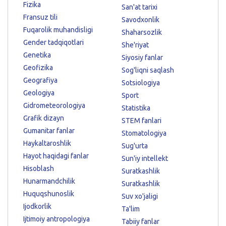
Fizika
San'at tarixi
Fransuz tili
Savodxonlik
Fuqarolik muhandisligi
Shaharsozlik
Gender tadqiqotlari
She'riyat
Genetika
Siyosiy fanlar
Geofizika
Sog'liqni saqlash
Geografiya
Sotsiologiya
Geologiya
Sport
Gidrometeorologiya
Statistika
Grafik dizayn
STEM fanlari
Gumanitar fanlar
Stomatologiya
Haykaltaroshlik
Sug'urta
Hayot haqidagi fanlar
Sun'iy intellekt
Hisoblash
Suratkashlik
Hunarmandchilik
Suratkashlik
Huquqshunoslik
Suv xo'jaligi
Ijodkorlik
Ta'lim
Ijtimoiy antropologiya
Tabiiy fanlar