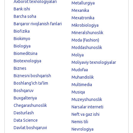
Axborot texnologiyalari
Metallurgiya
Bank ishi
Mexanika
Barcha soha
Mexatronika
Barqaror rivojlanish fanlari
Mikrobiologiya
Biofizika
Mineralshunoslik
Biokimyo
Moda (Fashion)
Biologiya
Moddashunoslik
Biomeditsina
Moliya
Biotexnologiya
Moliyaviy texnologiyalar
Biznes
Mudofaa
Biznesni boshqarish
Muhandislik
Boshlang'ich ta'lim
Multimedia
Boshqaruv
Musiqa
Buxgalteriya
Muzeyshunoslik
Chegarashunoslik
Narsalar interneti
Dasturlash
Neft va gaz ishi
Data Science
Nemis tili
Davlat boshqaruvi
Nevrologiya