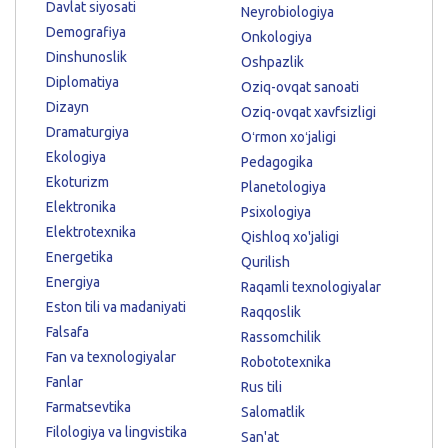
Davlat siyosati
Neyrobiologiya
Demografiya
Onkologiya
Dinshunoslik
Oshpazlik
Diplomatiya
Oziq-ovqat sanoati
Dizayn
Oziq-ovqat xavfsizligi
Dramaturgiya
Oʻrmon xoʻjaligi
Ekologiya
Pedagogika
Ekoturizm
Planetologiya
Elektronika
Psixologiya
Elektrotexnika
Qishloq xo'jaligi
Energetika
Qurilish
Energiya
Raqamli texnologiyalar
Eston tili va madaniyati
Raqqoslik
Falsafa
Rassomchilik
Fan va texnologiyalar
Robototexnika
Fanlar
Rus tili
Farmatsevtika
Salomatlik
Filologiya va lingvistika
San'at