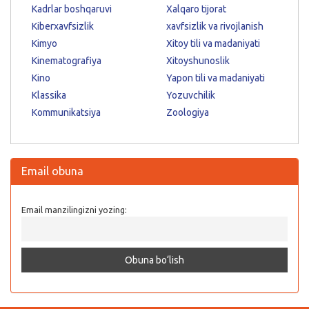
Kadrlar boshqaruvi
Xalqaro tijorat
Kiberxavfsizlik
xavfsizlik va rivojlanish
Kimyo
Xitoy tili va madaniyati
Kinematografiya
Xitoyshunoslik
Kino
Yapon tili va madaniyati
Klassika
Yozuvchilik
Kommunikatsiya
Zoologiya
Email obuna
Email manzilingizni yozing: