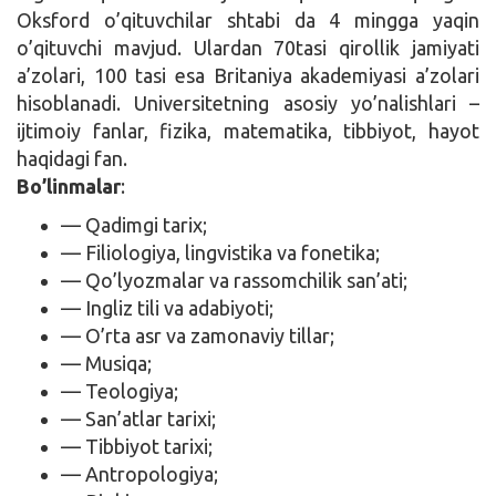
Oksford o’qituvchilar shtabi da 4 mingga yaqin
o’qituvchi mavjud. Ulardan 70tasi qirollik jamiyati
a’zolari, 100 tasi esa Britaniya akademiyasi a’zolari
hisoblanadi. Universitetning asosiy yo’nalishlari –
ijtimoiy fanlar, fizika, matematika, tibbiyot, hayot
haqidagi fan.
Bo’linmalar
:
— Qadimgi tarix;
— Filiologiya, lingvistika va fonetika;
— Qo’lyozmalar va rassomchilik san’ati;
— Ingliz tili va adabiyoti;
— O’rta asr va zamonaviy tillar;
— Musiqa;
— Teologiya;
— San’atlar tarixi;
— Tibbiyot tarixi;
— Antropologiya;