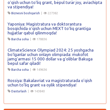
oʻqish uchun toʻliq grant, bepul turar joy, aviachipta
va stipendiya!
Biznesni boshqarish
|
227382
Yaponiya: Magistratura va doktorantura
bosqichida oʻqish uchun MEXT toʻliq grantiga
hujjatlar qabul qilinmoqda!
Barcha soha
|
178836
ClimateScience Olympiad 2024: 25 yoshgacha
boʻlganlar uchun onlayn olimpiada: mukofot
jamgʻarmasi 15 000 dollar va gʻoliblar Bakuga
bepul safar qiladi!
Barcha soha
|
149636
Rossiya: Bakalavriat va magistraturada o’qish
uchun to’liq grant va oylik stipendiya!
Dasturlash
|
143840