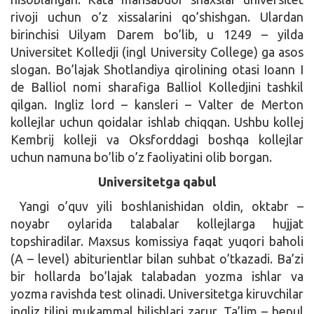
rivoji uchun o’z xissalarini qo’shishgan. Ulardan
birinchisi Uilyam Darem bo’lib, u 1249 – yilda
Universitet Kolledji (ingl University College) ga asos
slogan. Bo’lajak Shotlandiya qirolining otasi Ioann I
de Balliol nomi sharafiga Balliol Kolledjini tashkil
qilgan. Ingliz lord – kansleri – Valter de Merton
kollejlar uchun qoidalar ishlab chiqqan. Ushbu kollej
Kembrij kolleji va Oksforddagi boshqa kollejlar
uchun namuna bo’lib o’z faoliyatini olib borgan.
Universitetga qabul
Yangi o’quv yili boshlanishidan oldin, oktabr –
noyabr oylarida talabalar kollejlarga hujjat
topshiradilar. Maxsus komissiya faqat yuqori baholi
(A – level) abiturientlar bilan suhbat o’tkazadi. Ba’zi
bir hollarda bo’lajak talabadan yozma ishlar va
yozma ravishda test olinadi. Universitetga kiruvchilar
ingliz tilini mukammal bilishlari zarur. Ta’lim – bepul