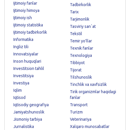
Ijtimoiy fanlar
Tadbirkorlik
Ijtimoiy himoya
Tarix
Ijtimoiy ish
Tarjimonlik
Ijtimoiy statistika
Tasviriy sanʼat
Ijtimoiy tadbirkorlik
Tekstil
Informatika
Temir yo'llar
Ingliz tili
Texnik fanlar
Innovatsiyalar
Texnologiya
Inson huquqlari
Tibbiyot
Investitsion tahlil
Tijorat
Investitsiya
Tilshunoslik
Investiya
Tinchlik va xavfsizlik
Iqlim
Tirik organizmlar haqidagi
Iqtisod
fanlar
Iqtisodiy geografiya
Transport
Jamiyatshunoslik
Turizm
Jismoniy tarbiya
Veterinariya
Jurnalistika
Xalqaro munosabatlar