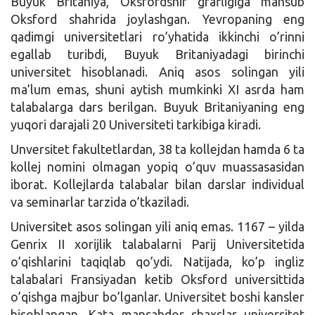
Buyuk Britaniya, Oksfordshir grafligiga mansub
Oksford shahrida joylashgan. Yevropaning eng
qadimgi universitetlari ro’yhatida ikkinchi o’rinni
egallab turibdi, Buyuk Britaniyadagi birinchi
universitet hisoblanadi. Aniq asos solingan yili
ma’lum emas, shuni aytish mumkinki XI asrda ham
talabalarga dars berilgan. Buyuk Britaniyaning eng
yuqori darajali 20 Universiteti tarkibiga kiradi.
Unversitet fakultetlardan, 38 ta kollejdan hamda 6 ta
kollej nomini olmagan yopiq o’quv muassasasidan
iborat. Kollejlarda talabalar bilan darslar individual
va seminarlar tarzida o’tkaziladi.
Universitet asos solingan yili aniq emas. 1167 – yilda
Genrix II xorijlik talabalarni Parij Universitetida
o’qishlarini taqiqlab qo’ydi. Natijada, ko’p ingliz
talabalari Fransiyadan ketib Oksford universittida
o’qishga majbur bo’lganlar. Universitet boshi kansler
hisoblangan. Kata mansabdor shaxslar universitet