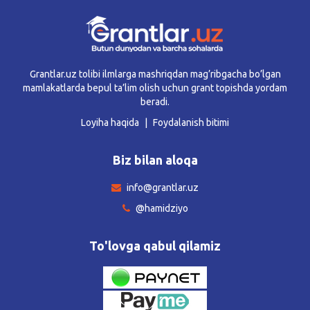
Grantlar.uz tolibi ilmlarga mashriqdan mag’ribgacha bo’lgan
mamlakatlarda bepul ta’lim olish uchun grant topishda yordam
beradi.
Loyiha haqida
Foydalanish bitimi
Biz bilan aloqa
info@grantlar.uz
@hamidziyo
To'lovga qabul qilamiz