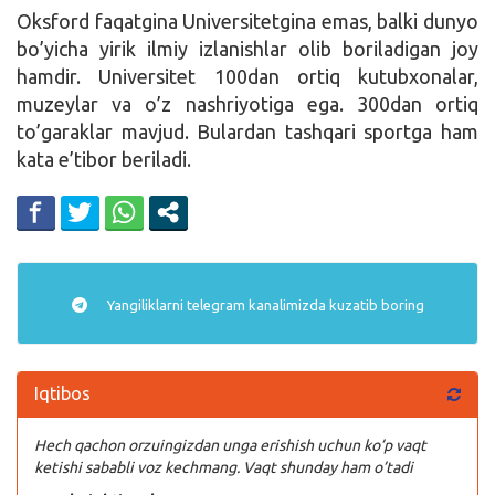
Oksford faqatgina Universitetgina emas, balki dunyo
bo’yicha yirik ilmiy izlanishlar olib boriladigan joy
hamdir. Universitet 100dan ortiq kutubxonalar,
muzeylar va o’z nashriyotiga ega. 300dan ortiq
to’garaklar mavjud. Bulardan tashqari sportga ham
kata e’tibor beriladi.
Yangiliklarni
telegram
kanalimizda kuzatib boring
Iqtibos
Hech qachon orzuingizdan unga erishish uchun ko’p vaqt
ketishi sababli voz kechmang. Vaqt shunday ham o’tadi