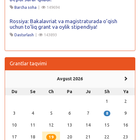
Barcha soha
|
149694
Rossiya: Bakalavriat va magistraturada o’qish
uchun to’liq grant va oylik stipendiya!
Dasturlash
|
143893
Grantlar taqvimi
Avgust 2026
Du
Se
Ch
Pa
Ju
Sh
Ya
1
2
3
4
5
6
7
9
8
10
11
12
13
14
15
16
17
18
20
21
22
23
19