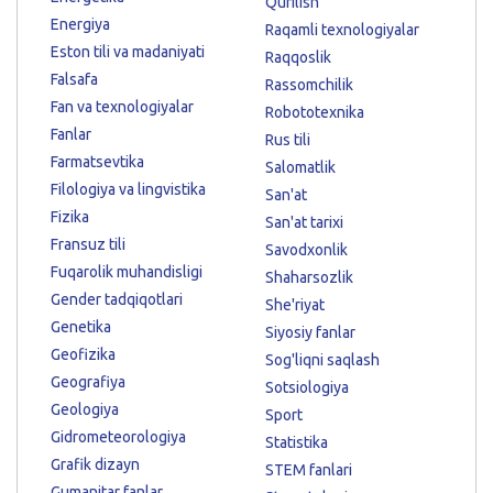
Qurilish
Energiya
Raqamli texnologiyalar
Eston tili va madaniyati
Raqqoslik
Falsafa
Rassomchilik
Fan va texnologiyalar
Robototexnika
Fanlar
Rus tili
Farmatsevtika
Salomatlik
Filologiya va lingvistika
San'at
Fizika
San'at tarixi
Fransuz tili
Savodxonlik
Fuqarolik muhandisligi
Shaharsozlik
Gender tadqiqotlari
She'riyat
Genetika
Siyosiy fanlar
Geofizika
Sog'liqni saqlash
Geografiya
Sotsiologiya
Geologiya
Sport
Gidrometeorologiya
Statistika
Grafik dizayn
STEM fanlari
Gumanitar fanlar