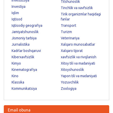
Investitsiya
Tilshunoslik
Investiya
Tinchlik va xavfsizlik
Iqlim
Tirik organizmlar haqidagi
Iqtisod
fanlar
Iqtisodiy geografiya
Transport
Jamiyatshunoslik
Turizm
Jismoniy tarbiya
Veterinariya
Jurnalistika
Xalqaro munosabatlar
Kadrlar boshqaruvi
Xalqaro tijorat
Kiberxavfsizlik
xavfsizlik va rivojlanish
Kimyo
Xitoy tili va madaniyati
Kinematografiya
Xitoyshunoslik
Kino
Yapon tili va madaniyati
Klassika
Yozuvchilik
Kommunikatsiya
Zoologiya
Email obuna