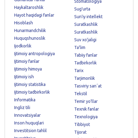
Stomatologiya
Haykaltaroshlik
Sug'urta
Hayot haqidagi fanlar
Sun'iy intellekt
Hisoblash
Suratkashlik
Hunarmandchilik
Suratkashlik
Huquqshunoslik
Suv xo'jaligi
Ijodkorlik
Ta'lim
Ijtimoiy antropologiya
Tabiiy fanlar
Ijtimoiy fanlar
Tadbirkorlik
Ijtimoiy himoya
Tarix
Ijtimoiy ish
Tarjimonlik
Ijtimoiy statistika
Tasviriy sanʼat
Ijtimoiy tadbirkorlik
Tekstil
Informatika
Temir yo'llar
Ingliz tili
Texnik fanlar
Innovatsiyalar
Texnologiya
Inson huquqlari
Tibbiyot
Investitsion tahlil
Tijorat