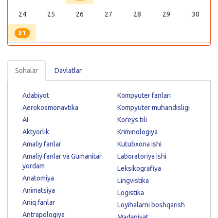
24
25
26
27
28
29
30
31
Sohalar
Davlatlar
Adabiyot
Kompyuter fanlari
Aerokosmonavtika
Kompyuter muhandisligi
AI
Koreys tili
Aktyorlik
Kriminologiya
Amaliy fanlar
Kutubxona ishi
Amaliy fanlar va Gumanitar
Laboratoriya ishi
yordam
Leksikografiya
Anatomiya
Lingvistika
Animatsiya
Logistika
Aniq fanlar
Loyihalarni boshqarish
Antrapologiya
Madaniyat