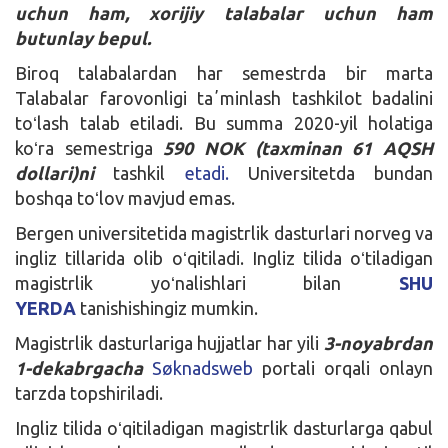
uchun ham, xorijiy talabalar uchun ham
butunlay bepul.
Biroq talabalardan har semestrda bir marta
Talabalar farovonligi taʼminlash tashkilot badalini
toʻlash talab etiladi. Bu summa 2020-yil holatiga
koʻra semestriga
590 NOK (taxminan 61 AQSH
dollari)ni
tashkil
etadi.
Universitetda bundan
boshqa toʻlov mavjud emas.
Bergen universitetida magistrlik dasturlari norveg va
ingliz tillarida olib oʻqitiladi. Ingliz tilida oʻtiladigan
magistrlik yoʻnalishlari bilan
SHU
YERDA
tanishishingiz mumkin.
Magistrlik dasturlariga hujjatlar har yili
3-noyabrdan
1-dekabrgacha
Søknadsweb
portali orqali onlayn
tarzda topshiriladi.
Ingliz tilida oʻqitiladigan magistrlik dasturlarga qabul