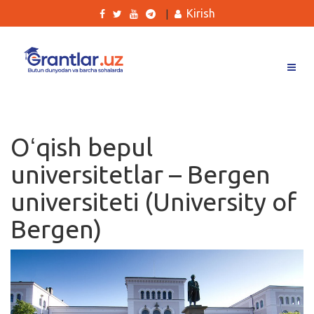
Kirish
|
Grantlar
Tanlovlar
Oʻqish bepul
Ishlar
universitetlar – Bergen
Kurslar
universiteti (University of
Blog
Bergen)
Yana
Qidirish