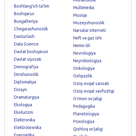
Boshlang'ich ta'lim
Multimedia
Boshqaruv
Musiqa
Buxgalteriya
Muzeyshunoslik
Chegarashunoslik
Narsalar interneti
Dasturlash
Neft va gaz ishi
Data Science
Nemis tili
Davlat boshqaruvi
Nevrologiya
Davlat siyosati
Neyrobiologiya
Demografiya
Onkologiya
Dinshunoslik
Oshpazlik
Diplomatiya
Oziq-ovqat sanoati
Dizayn
Oziq-ovqat xavfsizligi
Dramaturgiya
Oʻrmon xoʻjaligi
Ekologiya
Pedagogika
Ekoturizm
Planetologiya
Elektronika
Psixologiya
Elektrotexnika
Qishloq xo'jaligi
Energetika