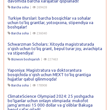
davomida barcha xarajatlar qoplanadi!
Barcha soha
|
269428
Turkiye Burslari: barcha bosqichlar va sohalar
uchun to’liq grantlar, yotoqxona, stipendiya va
boshqalar!
Barcha soha
|
236040
Schwarzman Scholars: Xitoyda magistraturada
oʻqish uchun toʻliq grant, bepul turar joy, aviachipta
va stipendiya!
Biznesni boshqarish
|
227463
Yaponiya: Magistratura va doktorantura
bosqichida oʻqish uchun MEXT toʻliq grantiga
hujjatlar qabul qilinmoqda!
Barcha soha
|
178908
ClimateScience Olympiad 2024: 25 yoshgacha
boʻlganlar uchun onlayn olimpiada: mukofot
jamgʻarmasi 15 000 dollar va gʻoliblar Bakuga
bepul safar qiladi!