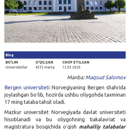
Kirish
Blog
BO'LIM
O'QILGAN
CHOP ETILGAN
Universitetlar
4335 marta
12.03.2020
Manba:
Maqsud Salomov
Bergen universiteti
Norvegiyaning Bergen shahrida
joylashgan boʻlib, hozirda ushbu oliygohda taxminan
17 ming talaba tahsil oladi.
Mazkur universitet Norvegiyada davlat universiteti
hisoblanadi va bu oliygohning bakalavriat va
magistratura bosqichida oʻqish
mahalliy talabalar