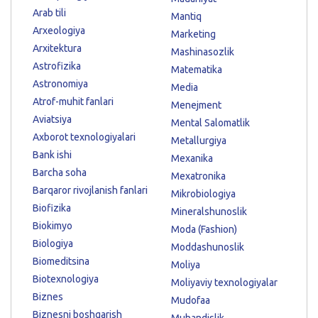
Arab tili
Mantiq
Arxeologiya
Marketing
Arxitektura
Mashinasozlik
Astrofizika
Matematika
Astronomiya
Media
Atrof-muhit fanlari
Menejment
Aviatsiya
Mental Salomatlik
Axborot texnologiyalari
Metallurgiya
Bank ishi
Mexanika
Barcha soha
Mexatronika
Barqaror rivojlanish fanlari
Mikrobiologiya
Biofizika
Mineralshunoslik
Biokimyo
Moda (Fashion)
Biologiya
Moddashunoslik
Biomeditsina
Moliya
Biotexnologiya
Moliyaviy texnologiyalar
Biznes
Mudofaa
Biznesni boshqarish
Muhandislik