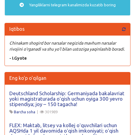
Yangiliklarni
telegram
kanalimizda kuzatib boring
Iqtibos
Chinakam shogird bor narsalar negizida mavhum narsalar
rivojini o’rganadi va shu yo’l bilan ustoziga yaqinlashib boradi.
- I.Gyote
Eng ko'p o'qilgan
Deutschland Scholarship: Germaniyada bakalavriat
yoki magistraturada oʻqish uchun oyiga 300 yevro
stipendiya; joy – 150 tagacha!
Barcha soha
|
301989
FLEX: Maktab, litsey va kollej oʻquvchilari uchun
AQSHda 1 yil davomida oʻqish imkoniyati; oʻqish