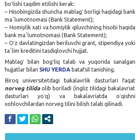
boʻlishi taqdim etilishi kerak:
– Hisobingizda shuncha mablagʻ borligi haqidagi bank
maʼlumotnomasi (Bank Statement);
– Homiylik xati va homiylik qiluvchining hisobi haqida
bank maʼlumotnomasi (Bank Statement);
– Oʻz davlatingizdan beriluvchi grant, stipendiya yoki
taʼlim kreditini tasdiqlovchi hujjat.
Mablagʻ bilan bogʻliq talab va yuqorida sanalgan
hujjatlar bilan
SHU YERDA
batafsil tanishing.
Biroq universitetdagi bakalavrlik dasturlari faqat
norveg tilida
olib boriladi (ingliz tilidagi bakalavriat
dasturlari yoʻq) va bakalavriatda oʻqishni
xohlovchilardan norveg tilini bilish talab qilinadi.