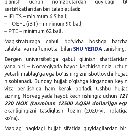
qilinish uchun nomzodlardan quyidagi til
sertifikatlaridan biri talab etiladi:
– IELTS – minimum 6.5 ball;
– TOEFL (iBT) – minimum 90 ball;
– PTE – minimum 62 ball.
Magistraturaga qabul boʻyicha boshqa barcha
talablar va maʼlumotlar bilan
SHU YERDA
tanishing.
Bergen universitetiga qabul qilinish shartlaridan
yana biri – Norvegiyada hayot kechirishingiz uchun
yetarli mablagʻga ega boʻlishingizni isbotlovchi hujjat
hisoblanadi. Bunday hujjat oʻqishga kirgandan keyin
viza berilishida ham kerak boʻladi. Ushbu hujjat
sizning Norvegiyada hayot kechirishingiz uchun
121
220 NOK (taxminan 12500 AQSH dollari)ga
ega
ekanligingizni tasdiqlashi lozim (2020-yil holatiga
koʻra).
Mablagʻ haqidagi hujjat sifatida quyidagilardan biri