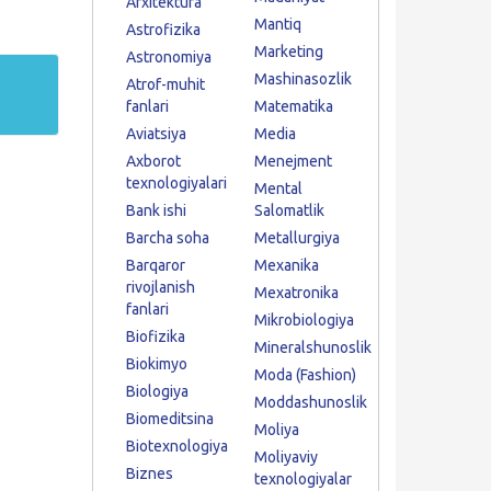
Arxitektura
Mantiq
Astrofizika
Marketing
Astronomiya
Mashinasozlik
Atrof-muhit
fanlari
Matematika
Aviatsiya
Media
Axborot
Menejment
texnologiyalari
Mental
Bank ishi
Salomatlik
Barcha soha
Metallurgiya
Barqaror
Mexanika
rivojlanish
Mexatronika
fanlari
Mikrobiologiya
Biofizika
Mineralshunoslik
Biokimyo
Moda (Fashion)
Biologiya
Moddashunoslik
Biomeditsina
Moliya
Biotexnologiya
Moliyaviy
Biznes
texnologiyalar