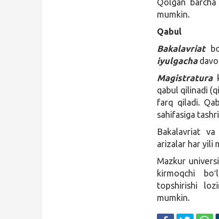
Qolgan barcha t
mumkin.
Qabul
Bakalavriat
b
iyulgacha
dav
Magistratura
qabul qilinadi (
farq qiladi. Qa
sahifasiga tashr
Bakalavriat va
arizalar har yil
Mazkur universit
kirmoqchi boʻ
topshirishi l
mumkin.