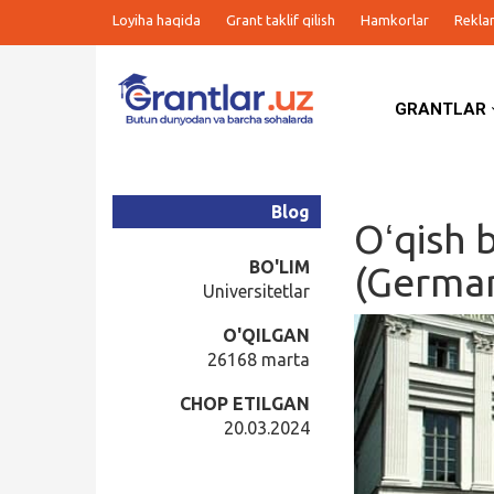
Loyiha haqida
Grant taklif qilish
Hamkorlar
Rekla
GRANTLAR
Grantlar
Tanlovlar
Blog
Oʻqish 
Ishlar
BO'LIM
(German
Universitetlar
Kurslar
O'QILGAN
26168 marta
Blog
CHOP ETILGAN
20.03.2024
Yana