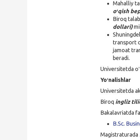
Mahalliy ta
oʻqish bep
Biroq tala
dollari)
mi
Shuningdek
transport c
jamoat tra
beradi.
Universitetda o
Yoʻnalishlar
Universitetda ak
Biroq
ingliz til
Bakalavriatda fa
B.Sc. Busi
Magistraturada 