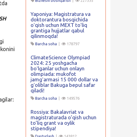
Biznesni boshqarish
|
227335
etda
Yaponiya: Magistratura va
QSH
doktorantura bosqichida
oʻqish uchun MEXT toʻliq
grantiga hujjatlar qabul
qilinmoqda!
gi
Barcha soha
|
178797
konini
ClimateScience Olympiad
2024: 25 yoshgacha
boʻlganlar uchun onlayn
olimpiada: mukofot
jamgʻarmasi 15 000 dollar va
gʻoliblar Bakuga bepul safar
qiladi!
Barcha soha
|
149576
gilar:
Rossiya: Bakalavriat va
magistraturada o’qish uchun
to’liq grant va oylik
stipendiya!
Dasturlash
|
143812