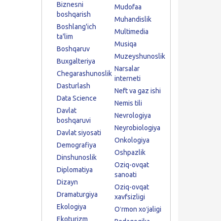
Biznesni
Mudofaa
boshqarish
Muhandislik
Boshlang'ich
Multimedia
ta'lim
Musiqa
Boshqaruv
Muzeyshunoslik
Buxgalteriya
Narsalar
Chegarashunoslik
interneti
Dasturlash
Neft va gaz ishi
Data Science
Nemis tili
Davlat
Nevrologiya
boshqaruvi
Neyrobiologiya
Davlat siyosati
Onkologiya
Demografiya
Oshpazlik
Dinshunoslik
Oziq-ovqat
Diplomatiya
sanoati
Dizayn
Oziq-ovqat
Dramaturgiya
xavfsizligi
Ekologiya
Oʻrmon xoʻjaligi
Ekoturizm