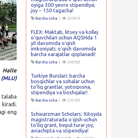
oyiga 300 yevro stipendiya;
joy – 150 tagacha!
Barcha soha
|
301819
FLEX: Maktab, litsey va kollej
oʻquvchilari uchun AQSHda 1
yil davomida oʻqish
imkoniyati; oʻqish davomida
barcha xarajatlar qoplanadi!
Barcha soha
|
269183
 Halle
Turkiye Burslari: barcha
 (MLU)
bosqichlar va sohalar uchun
to’liq grantlar, yotoqxona,
stipendiya va boshqalar!
talaba
Barcha soha
|
235783
kiradi.
agi eng
Schwarzman Scholars: Xitoyda
magistraturada oʻqish uchun
toʻliq grant, bepul turar joy,
aviachipta va stipendiya!