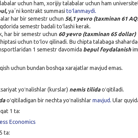
labalar uchun ham, xorijiy talabalar uchun ham universit
ul,
yaʼni kontrakt summasi
toʻlanmaydi.
balar har bir semestr uchun
56,1 yevro (taxminan 61 A
qdorida semestr badali toʻlashi kerak.
, har bir semestr uchun
60 yevro (taxminan 65 dollar)
hiptasi uchun toʻlov qilinadi. Bu chipta talabaga shaharda
nsportlaridan 1 semestr davomida
bepul foydalanish
im
ʻqish uchun bundan boshqa xarajatlar mavjud emas.
sariyat yoʻnalishlar (kurslar)
nemis tilida
oʻqitiladi.
ida
oʻqitiladigan bir nechta yoʻnalishlar
mavjud.
Ular quyida
qat 1 ta:
ness Economics
5 ta: