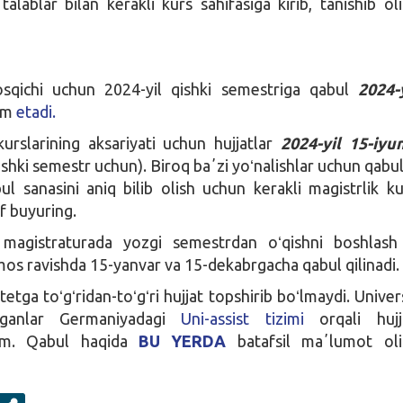
alablar bilan kerakli kurs sahifasiga kirib, tanishib oli
osqichi uchun 2024-yil qishki semestriga qabul
2024-
om
etadi.
kurslarining aksariyati uchun hujjatlar
2024-yil 15-iyu
qishki semestr uchun). Biroq baʼzi yoʻnalishlar uchun qabul
bul sanasini aniq bilib olish uchun kerakli magistrlik ku
if buyuring.
 magistraturada yozgi semestrdan oʻqishni boshlash
i mos ravishda 15-yanvar va 15-dekabrgacha qabul qilinadi.
etga toʻgʻridan-toʻgʻri hujjat topshirib boʻlmaydi. Univer
lganlar Germaniyadagi
Uni-assist tizimi
orqali hujja
ozim. Qabul haqida
BU YERDA
batafsil maʼlumot olis