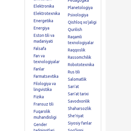
Pedagogika
Elektronika
Planetologiya
Elektrotexnika
Psixologiya
Energetika
Qishloq xo'jaligi
Energiya
Qurilish
Eston tili va
Raqamli
madaniyati
texnologiyalar
Falsafa
Raqqoslik
Fan va
Rassomchilik
texnologiyalar
Robototexnika
Fanlar
Rus tili
Farmatsevtika
Salomatlik
Filologiya va
San'at
lingvistika
San'at tarixi
Fizika
Savodxonlik
Fransuz tili
Shaharsozlik
Fuqarolik
She'riyat
muhandisligi
Siyosiy fanlar
Gender
tadqiqotlari
Sog'liqni