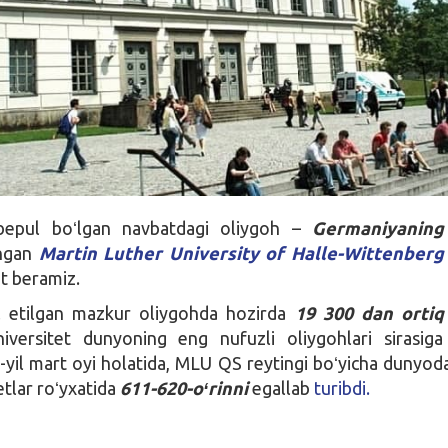
bepul boʻlgan navbatdagi oliygoh –
Germaniyaning
shgan
Martin Luther University of Halle-Wittenberg
t beramiz.
il etilgan mazkur oliygohda hozirda
19 300 dan ortiq
niversitet dunyoning eng nufuzli oliygohlari sirasiga 
yil mart oyi holatida, MLU QS reytingi boʻyicha dunyod
etlar roʻyxatida
611-620-oʻrinni
egallab
turibdi.