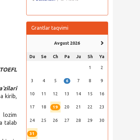
Grantlar taqvimi
Avgust 2026
Du
Se
Ch
Pa
Ju
Sh
Ya
1
2
i TOEFL
3
4
5
7
8
9
6
ʼzilari
10
11
12
13
14
15
16
a kirib,
17
18
20
21
22
23
19
h lozim
24
25
26
27
28
29
30
a talab
31