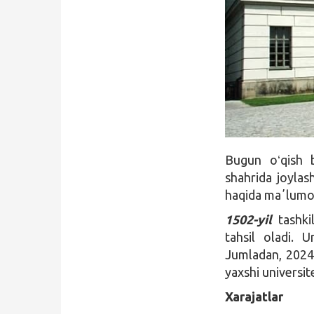
Qidirish
Kirish
Bugun oʻqish 
shahrida joyla
haqida maʼlumo
1502-yil
tashk
tahsil oladi. U
Jumladan, 2024-
yaxshi universit
Xarajatlar