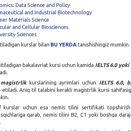
omics: Data Science and Policy
maceutical and Industrial Biotechnology
mer Materials Science
cular and Cellular Biosciences
versity Sciences
itiladigan kurslar bilan
BU YERDA
tanishishingiz mumkin.
itiladigan bakalavriat kursi uchun kamida
IELTS 6.0 yok
adi.
 magistrlik
kurslarining ayrimlari uchun
IELTS 6.0, ba
etiladi. Aniq til talabini kerakli magistrlik kursi sahifasig
kin.
i
kurslar uchun esa nemis tilini sertifikati topshiris
osqichlariga qarab, nemis tilini B2, C1 yoki boshqa daraj
.