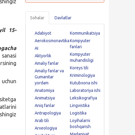
shingiz
Sohalar
Davlatlar
yil 15-
Adabiyot
Kommunikatsiya
Aerokosmonavtika
Kompyuter
fanlari
ngacha
AI
Kompyuter
 sanasi
Aktyorlik
muhandisligi
rsining
Amaliy fanlar
Koreys tili
Amaliy fanlar va
Kriminologiya
Gumanitar
 uchun
yordam
Kutubxona ishi
Anatomiya
Laboratoriya ishi
Animatsiya
Leksikografiya
sitetga
Aniq fanlar
Lingvistika
tlarini
Antrapologiya
Logistika
hingiz
Arab tili
Loyihalarni
boshqarish
Arxeologiya
Madaniyat