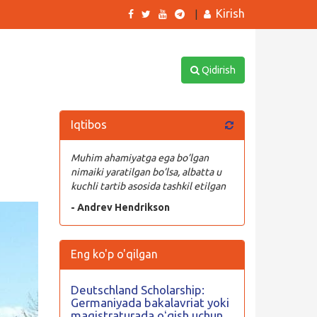
Kirish
|
Qidirish
Iqtibos
Muhim ahamiyatga ega bo’lgan
nimaiki yaratilgan bo’lsa, albatta u
kuchli tartib asosida tashkil etilgan
- Andrev Hendrikson
Eng ko'p o'qilgan
Deutschland Scholarship:
Germaniyada bakalavriat yoki
magistraturada oʻqish uchun