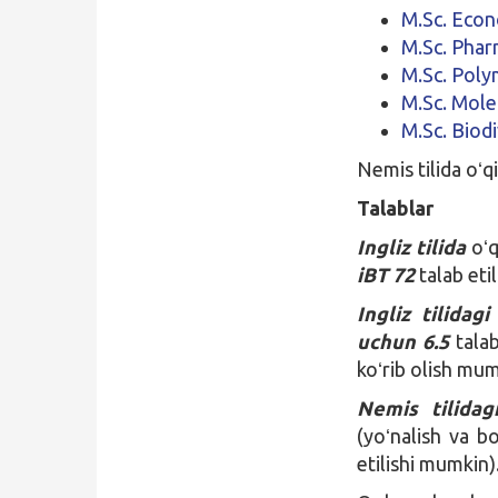
M.Sc. Econ
M.Sc. Phar
M.Sc. Poly
M.Sc. Mole
M.Sc. Biodi
Nemis tilida oʻq
Talablar
Ingliz tilida
oʻq
iBT 72
talab etil
Ingliz tilidagi
uchun 6.5
talab 
koʻrib olish mum
Nemis tilidag
(yoʻnalish va b
etilishi mumkin)