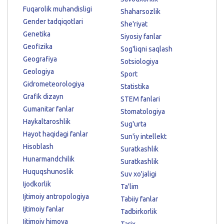
Fuqarolik muhandisligi
Shaharsozlik
Gender tadqiqotlari
She'riyat
Genetika
Siyosiy fanlar
Geofizika
Sog'liqni saqlash
Geografiya
Sotsiologiya
Geologiya
Sport
Gidrometeorologiya
Statistika
Grafik dizayn
STEM fanlari
Gumanitar fanlar
Stomatologiya
Haykaltaroshlik
Sug'urta
Hayot haqidagi fanlar
Sun'iy intellekt
Hisoblash
Suratkashlik
Hunarmandchilik
Suratkashlik
Huquqshunoslik
Suv xo'jaligi
Ijodkorlik
Ta'lim
Ijtimoiy antropologiya
Tabiiy fanlar
Ijtimoiy fanlar
Tadbirkorlik
Ijtimoiy himoya
Tarix