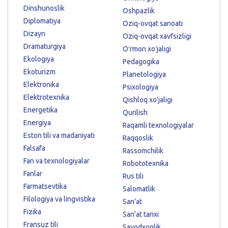
Dinshunoslik
Oshpazlik
Diplomatiya
Oziq-ovqat sanoati
Dizayn
Oziq-ovqat xavfsizligi
Dramaturgiya
Oʻrmon xoʻjaligi
Ekologiya
Pedagogika
Ekoturizm
Planetologiya
Elektronika
Psixologiya
Elektrotexnika
Qishloq xo'jaligi
Energetika
Qurilish
Energiya
Raqamli texnologiyalar
Eston tili va madaniyati
Raqqoslik
Falsafa
Rassomchilik
Fan va texnologiyalar
Robototexnika
Fanlar
Rus tili
Farmatsevtika
Salomatlik
Filologiya va lingvistika
San'at
Fizika
San'at tarixi
Fransuz tili
Savodxonlik