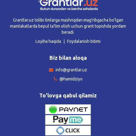
Grantlar.uz tolibi ilmlarga mashriqdan mag’ribgacha bo’lgan
mamlakatlarda bepul ta’lim olish uchun grant topishda yordam
beradi.
Loyiha haqida
Foydalanish bitimi
Biz bilan aloqa
info@grantlar.uz
@hamidziyo
To'lovga qabul qilamiz