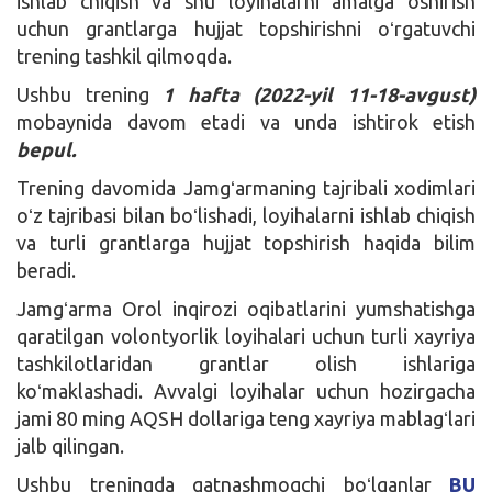
ishlab chiqish va shu loyihalarni amalga oshirish
uchun grantlarga hujjat topshirishni oʻrgatuvchi
trening tashkil qilmoqda.
Ushbu trening
1 hafta (2022-yil 11-18-avgust)
mobaynida davom etadi va unda ishtirok etish
bepul.
Trening davomida Jamgʻarmaning tajribali xodimlari
oʻz tajribasi bilan boʻlishadi, loyihalarni ishlab chiqish
va turli grantlarga hujjat topshirish haqida bilim
beradi.
Jamgʻarma Orol inqirozi oqibatlarini yumshatishga
qaratilgan volontyorlik loyihalari uchun turli xayriya
tashkilotlaridan grantlar olish ishlariga
koʻmaklashadi. Avvalgi loyihalar uchun hozirgacha
jami 80 ming AQSH dollariga teng xayriya mablagʻlari
jalb qilingan.
Ushbu treningda qatnashmoqchi boʻlganlar
BU