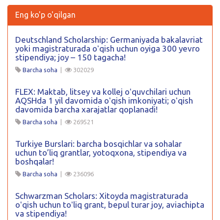
Eng ko'p o'qilgan
Deutschland Scholarship: Germaniyada bakalavriat
yoki magistraturada oʻqish uchun oyiga 300 yevro
stipendiya; joy – 150 tagacha!
Barcha soha
|
302029
FLEX: Maktab, litsey va kollej oʻquvchilari uchun
AQSHda 1 yil davomida oʻqish imkoniyati; oʻqish
davomida barcha xarajatlar qoplanadi!
Barcha soha
|
269521
Turkiye Burslari: barcha bosqichlar va sohalar
uchun to’liq grantlar, yotoqxona, stipendiya va
boshqalar!
Barcha soha
|
236096
Schwarzman Scholars: Xitoyda magistraturada
oʻqish uchun toʻliq grant, bepul turar joy, aviachipta
va stipendiya!