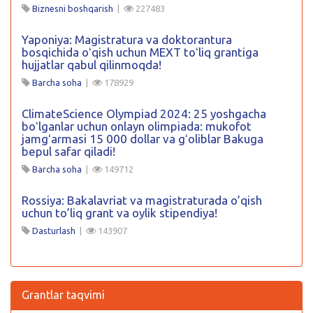
Biznesni boshqarish
|
227483
Yaponiya: Magistratura va doktorantura
bosqichida oʻqish uchun MEXT toʻliq grantiga
hujjatlar qabul qilinmoqda!
Barcha soha
|
178929
ClimateScience Olympiad 2024: 25 yoshgacha
boʻlganlar uchun onlayn olimpiada: mukofot
jamgʻarmasi 15 000 dollar va gʻoliblar Bakuga
bepul safar qiladi!
Barcha soha
|
149712
Rossiya: Bakalavriat va magistraturada o’qish
uchun to’liq grant va oylik stipendiya!
Dasturlash
|
143907
Grantlar taqvimi