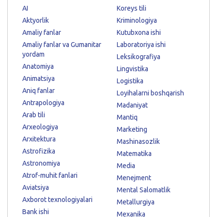
AI
Koreys tili
Aktyorlik
Kriminologiya
Amaliy fanlar
Kutubxona ishi
Amaliy fanlar va Gumanitar
Laboratoriya ishi
yordam
Leksikografiya
Anatomiya
Lingvistika
Animatsiya
Logistika
Aniq fanlar
Loyihalarni boshqarish
Antrapologiya
Madaniyat
Arab tili
Mantiq
Arxeologiya
Marketing
Arxitektura
Mashinasozlik
Astrofizika
Matematika
Astronomiya
Media
Atrof-muhit fanlari
Menejment
Aviatsiya
Mental Salomatlik
Axborot texnologiyalari
Metallurgiya
Bank ishi
Mexanika