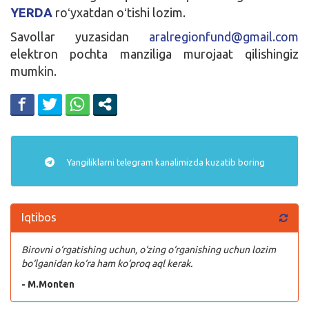
YERDA
roʻyxatdan oʻtishi lozim.
Savollar yuzasidan
aralregionfund@gmail.com
elektron pochta manziliga murojaat qilishingiz
mumkin.
Yangiliklarni
telegram
kanalimizda kuzatib boring
Iqtibos
Birovni o‘rgatishing uchun, o‘zing o‘rganishing uchun lozim
bo‘lganidan ko‘ra ham ko‘proq aql kerak.
- M.Monten