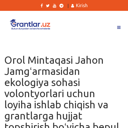
Kirish
|
Grantlar
Tanlovlar
Orol Mintaqasi Jahon
Ishlar
Jamgʻarmasidan
Kurslar
ekologiya sohasi
Blog
volontyorlari uchun
Yana
loyiha ishlab chiqish va
grantlarga hujjat
topshirish boʻyicha bepul
Qidirish