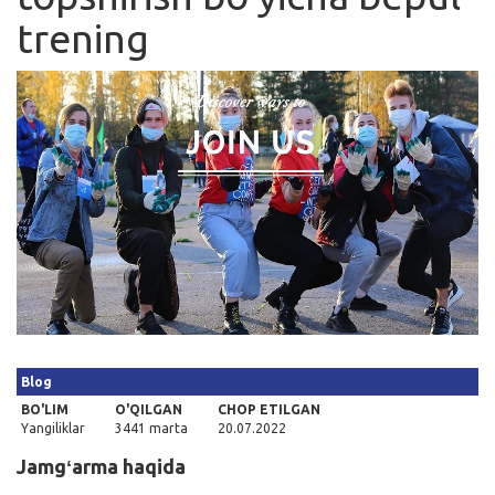
trening
Kirish
Blog
BO'LIM
O'QILGAN
CHOP ETILGAN
Yangiliklar
3441 marta
20.07.2022
Jamgʻarma haqida