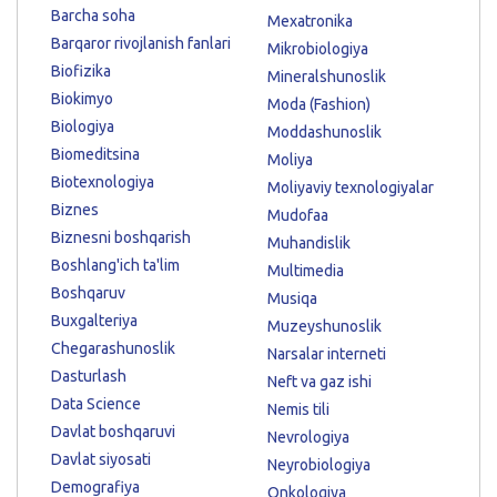
Barcha soha
Mexatronika
Barqaror rivojlanish fanlari
Mikrobiologiya
Biofizika
Mineralshunoslik
Biokimyo
Moda (Fashion)
Biologiya
Moddashunoslik
Biomeditsina
Moliya
Biotexnologiya
Moliyaviy texnologiyalar
Biznes
Mudofaa
Biznesni boshqarish
Muhandislik
Boshlang'ich ta'lim
Multimedia
Boshqaruv
Musiqa
Buxgalteriya
Muzeyshunoslik
Chegarashunoslik
Narsalar interneti
Dasturlash
Neft va gaz ishi
Data Science
Nemis tili
Davlat boshqaruvi
Nevrologiya
Davlat siyosati
Neyrobiologiya
Demografiya
Onkologiya