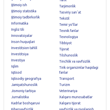
Ijtimoiy ish
Tarjimonlik
Ijtimoiy statistika
Tasviriy sanʼat
Ijtimoiy tadbirkorlik
Tekstil
Informatika
Temir yo'llar
Ingliz tili
Texnik fanlar
Innovatsiyalar
Texnologiya
Inson huquqlari
Tibbiyot
Investitsion tahlil
Tijorat
Investitsiya
Tilshunoslik
Investiya
Tinchlik va xavfsizlik
Iqlim
Tirik organizmlar haqidagi
Iqtisod
fanlar
Iqtisodiy geografiya
Transport
Jamiyatshunoslik
Turizm
Jismoniy tarbiya
Veterinariya
Jurnalistika
Xalqaro munosabatlar
Kadrlar boshqaruvi
Xalqaro tijorat
Kiberxavfsizlik
xavfsizlik va rivojlanish