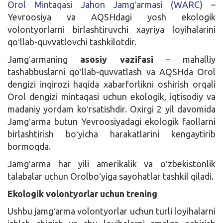
Orol Mintaqasi Jahon Jamgʻarmasi (WARC)
–
Yevroosiya va AQSHdagi yosh ekologik
volontyorlarni birlashtiruvchi xayriya loyihalarini
qoʻllab-quvvatlovchi tashkilotdir.
Jamgʻarmaning
asosiy vazifasi
– mahalliy
tashabbuslarni qoʻllab-quvvatlash va AQSHda Orol
dengizi inqirozi haqida xabarforlikni oshirish orqali
Orol dengizi mintaqasi uchun ekologik, iqtisodiy va
madaniy yordam koʻrsatishdir. Oxirgi 2 yil davomida
Jamgʻarma butun Yevroosiyadagi ekologik faollarni
birlashtirish boʻyicha harakatlarini kengaytirib
bormoqda.
Jamgʻarma har yili amerikalik va oʻzbekistonlik
talabalar uchun Orolboʻyiga sayohatlar tashkil qiladi.
Ekologik volontyorlar uchun trening
Ushbu jamgʻarma volontyorlar uchun turli loyihalarni