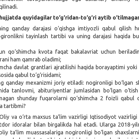
ilinadi.
hujjatda quyidagilar to‘g‘ridan-to‘g‘ri aytib o‘tilmaga
ning qanday darajasi o‘qishga imtiyozli qabul qilish h
ogironlikni tayinlash tartibi va uning darajasi haqida b
un qo‘shimcha kvota faqat bakalavriat uchun beriladi
rani ham qamrab oladimi;
cha davlat grantlari ajratilishi haqida borayaptimi yoki 
osida qabul to‘g‘risidami;
ng qanday mexanizmi joriy etiladi: nogironligi bo‘lgan s
ida tanlovmi, abituriyentlar jumlasidan bo‘lgan o‘tish 
magan shunday fuqarolarni qo‘shimcha 2 foizli qabul q
a tartibmi?
liy va o‘rta maxsus ta’lim vazirligi Iqtisodiyot vazirlig
or idoralar bilan birgalikda hal etadi. Ularga 2018-yil
oliy ta’lim muassasalariga nogironligi bo‘lgan shaxslarn