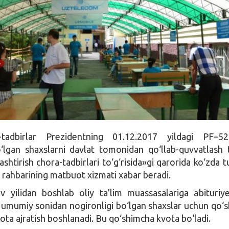
tadbirlar Prezidentning 01.12.2017 yildagi PF–52
‘lgan shaxslarni davlat tomonidan qo‘llab-quvvatlash t
shtirish chora-tadbirlari to‘g‘risida»gi qarorida ko‘zda tu
 rahbarining matbuot xizmati xabar beradi.
 yilidan boshlab oliy ta’lim muassasalariga abituriye
g umumiy sonidan nogironligi bo‘lgan shaxslar uchun qo‘
ota ajratish boshlanadi. Bu qo‘shimcha kvota bo‘ladi.