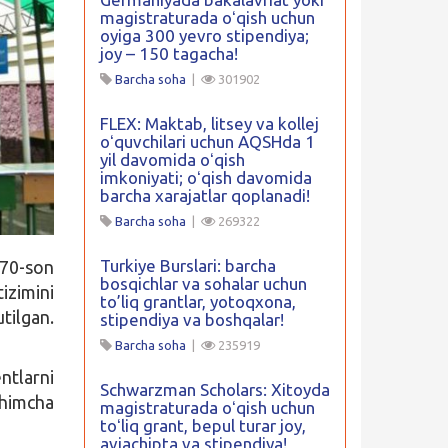
magistraturada oʻqish uchun
oyiga 300 yevro stipendiya;
joy – 150 tagacha!
Barcha soha
|
301902
FLEX: Maktab, litsey va kollej
oʻquvchilari uchun AQSHda 1
yil davomida oʻqish
imkoniyati; oʻqish davomida
barcha xarajatlar qoplanadi!
Barcha soha
|
269322
Turkiye Burslari: barcha
70-son
bosqichlar va sohalar uchun
izimini
to’liq grantlar, yotoqxona,
tilgan.
stipendiya va boshqalar!
Barcha soha
|
235919
ntlarni
Schwarzman Scholars: Xitoyda
shimcha
magistraturada oʻqish uchun
toʻliq grant, bepul turar joy,
aviachipta va stipendiya!