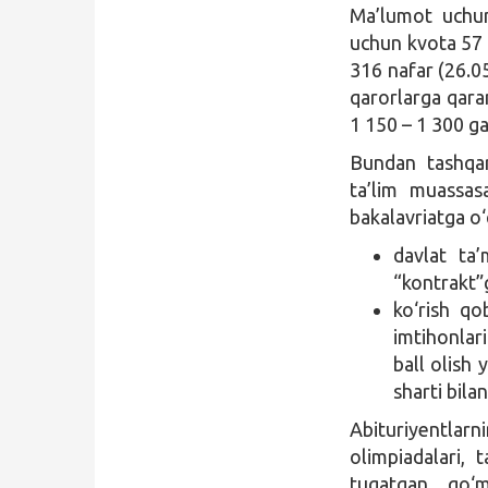
Ma’lumot uchun
uchun kvota 57 
316 nafar (26.0
qarorlarga qaran
1 150 – 1 300 ga
Bundan tashqari
ta’lim muassasa
bakalavriatga o‘
davlat ta’
“kontrakt”ga
ko‘rish qob
imtihonlar
ball olish 
sharti bilan
Abituriyentla
olimpiadalari, 
tugatgan, qo‘