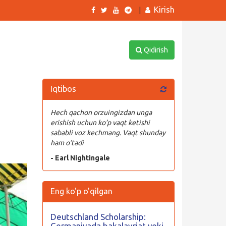
Kirish
|
Qidirish
Iqtibos
Hech qachon orzuingizdan unga
erishish uchun ko’p vaqt ketishi
sababli voz kechmang. Vaqt shunday
ham o’tadi
- Earl Nightingale
Eng ko'p o'qilgan
Deutschland Scholarship:
Germaniyada bakalavriat yoki