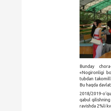
Qidirish
Kirish
Bunday chora-
«Nogironligi bo
tubdan takomilla
Bu haqda davlat
2018/2019-o‘quv
qabul qilishnin
ravishda 2%li kv