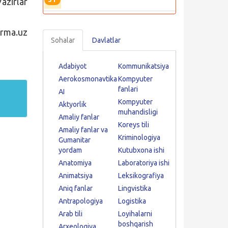
azirlar
rma.uz
Sohalar
Davlatlar
Adabiyot
Kommunikatsiya
Aerokosmonavtika
Kompyuter
fanlari
AI
Kompyuter
Aktyorlik
muhandisligi
Amaliy fanlar
Koreys tili
Amaliy fanlar va
Kriminologiya
Gumanitar
yordam
Kutubxona ishi
Anatomiya
Laboratoriya ishi
Animatsiya
Leksikografiya
Aniq fanlar
Lingvistika
Antrapologiya
Logistika
Arab tili
Loyihalarni
boshqarish
Arxeologiya