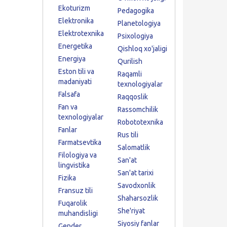
Ekoturizm
Pedagogika
Elektronika
Planetologiya
Elektrotexnika
Psixologiya
Energetika
Qishloq xo'jaligi
Energiya
Qurilish
Eston tili va
Raqamli
madaniyati
texnologiyalar
Falsafa
Raqqoslik
Fan va
Rassomchilik
texnologiyalar
Robototexnika
Fanlar
Rus tili
Farmatsevtika
Salomatlik
Filologiya va
San'at
lingvistika
San'at tarixi
Fizika
Savodxonlik
Fransuz tili
Shaharsozlik
Fuqarolik
She'riyat
muhandisligi
Siyosiy fanlar
Gender