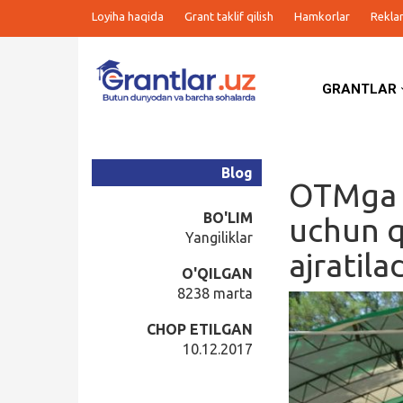
Loyiha haqida
Grant taklif qilish
Hamkorlar
Rekla
GRANTLAR
Grantlar
Tanlovlar
Blog
OTMga n
Ishlar
BO'LIM
uchun q
Yangiliklar
ajratila
Kurslar
O'QILGAN
8238 marta
Blog
CHOP ETILGAN
10.12.2017
Yana