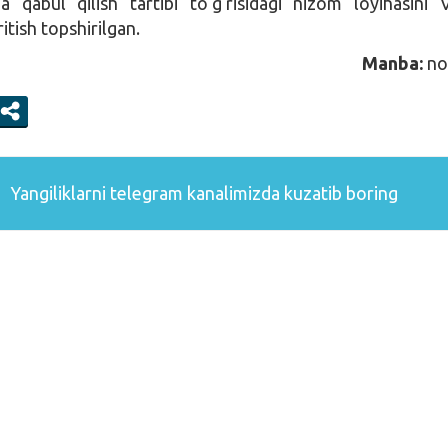
a qabul qilish tartibi to‘g‘risidagi nizom loyihasini V
tish topshirilgan.
Manba:
no
Yangiliklarni
telegram
kanalimizda kuzatib boring