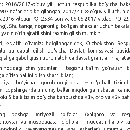
: 2016/2017-o‘quv yili uchun respublika bo‘yicha baka
907 nafar etib belgilangan, 2017/2018-o‘quv yili uchun e
5.2016 yildagi PQ–2534-son va 05.05.2017 yildagi PQ–2
g). Shu tariqa, nogironligi bo‘lgan shaxslar uchun bakala
 yaqin o‘rin ajratilishini taxmin qilish mumkin.
, eslatib o‘tamiz: belgilanganidek, O‘zbekiston Respu
lariga qabul qilish bo‘yicha Davlat komissiyasi quyida
qishga qabul qilish uchun alohida davlat grantlarini ajratad
minotidagi chin yetimlar – tegishli ta’lim yo‘nalishi b
 o‘tish ballini olish sharti bilan;
iliyati bo‘yicha I guruh nogironlari – ko‘p balli tizimda
ini topshirganda umumiy ballar miqdoriga nisbatan kam
yoki 5 balli tizim bo‘yicha baholashda «3», «4» va «5» bah
.
rning boshqa imtiyozli toifalari (xalqaro va resp
tanlovlar va musobaqalar g‘oliblari, muddatli harbiy x
mondonlik tavsiyanomasiga ega askarlar) umumiy kv