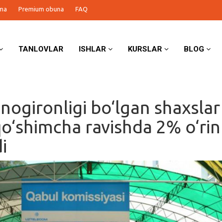
ma
Premium obuna
FAQ
TANLOVLAR
ISHLAR
KURSLAR
BLOG
ogironligi bo‘lgan shaxslar
o‘shimcha ravishda 2% o‘rin
di