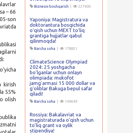
lavrlar
Biznesni boshqarish
|
227400
sa – 66
905-son
Yaponiya: Magistratura va
doktorantura bosqichida
vriatda
oʻqish uchun MEXT toʻliq
grantiga hujjatlar qabul
qilinmoqda!
blikasi
Barcha soha
|
178851
gilarni
i:
ClimateScience Olympiad
2024: 25 yoshgacha
o‘yicha
boʻlganlar uchun onlayn
olimpiada: mukofot
jamgʻarmasi 15 000 dollar va
 kirish
gʻoliblar Bakuga bepul safar
ida 55%
qiladi!
o olish
Barcha soha
|
149649
Rossiya: Bakalavriat va
ublika
magistraturada o’qish uchun
izmatni
to’liq grant va oylik
stipendiya!
otalar