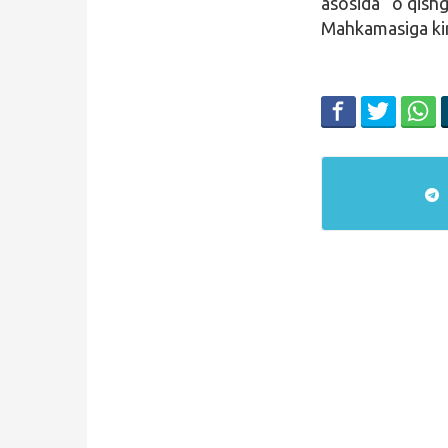
asosida o‘qishg
Mahkamasiga kiri