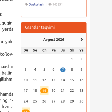
Dasturlash
|
143851
n:
uquqini
Grantlar taqvimi
u yerda
Avgust 2026
mi yoki
Du
Se
Ch
Pa
Ju
Sh
Ya
to‘lov-
1
2
haxslar
3
4
5
6
8
9
7
ballini
ilishmi
10
11
12
13
14
15
16
17
18
20
21
22
23
19
i hamda
ning 1-
24
25
26
27
28
29
30
i kvota
31