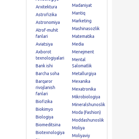
Madaniyat
Arxitektura
Mantiq
Astrofizika
Marketing
Astronomiya
Mashinasozlik
Atrof-muhit
fanlari
Matematika
Aviatsiya
Media
Axborot
Menejment
texnologiyalari
Mental
Bank ishi
Salomatlik
Barcha soha
Metallurgiya
Barqaror
Mexanika
rivojlanish
Mexatronika
fanlari
Mikrobiologiya
Biofizika
Mineralshunoslik
Biokimyo
Moda (Fashion)
Biologiya
Moddashunoslik
Biomeditsina
Moliya
Biotexnologiya
Moliyaviy