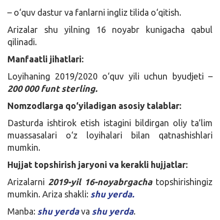
– o‘quv dastur va fanlarni ingliz tilida o‘qitish.
Arizalar shu yilning 16 noyabr kunigacha qabul
qilinadi.
Manfaatli jihatlari:
Loyihaning 2019/2020 o‘quv yili uchun byudjeti –
200 000 funt sterling.
Nomzodlarga qo‘yiladigan asosiy talablar:
Dasturda ishtirok etish istagini bildirgan oliy ta’lim
muassasalari o‘z loyihalari bilan qatnashishlari
mumkin.
Hujjat topshirish jaryoni va kerakli hujjatlar:
Arizalarni
2019-yil 16-noyabrgacha
topshirishingiz
mumkin. Ariza shakli:
shu yerda.
Manba:
shu yerda
va
shu yerda
.