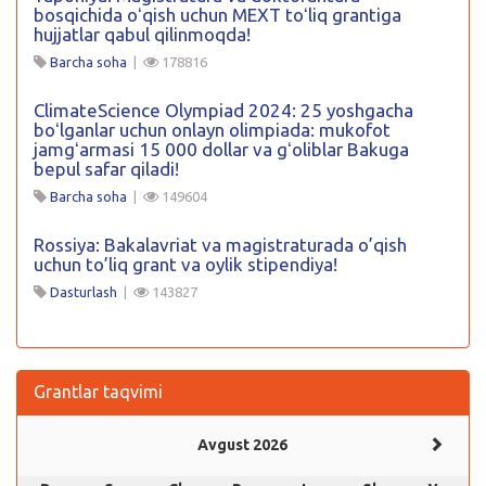
bosqichida oʻqish uchun MEXT toʻliq grantiga
hujjatlar qabul qilinmoqda!
Barcha soha
|
178816
ClimateScience Olympiad 2024: 25 yoshgacha
boʻlganlar uchun onlayn olimpiada: mukofot
jamgʻarmasi 15 000 dollar va gʻoliblar Bakuga
bepul safar qiladi!
Barcha soha
|
149604
Rossiya: Bakalavriat va magistraturada o’qish
uchun to’liq grant va oylik stipendiya!
Dasturlash
|
143827
Grantlar taqvimi
Avgust 2026