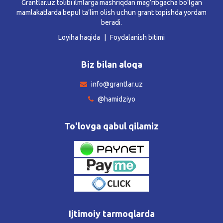
Grantlar.uz tolibi ilmlarga mashriqdan mag’ribgacha bo’lgan
mamlakatlarda bepul ta’lim olish uchun grant topishda yordam
beradi.
Loyiha haqida
Foydalanish bitimi
Biz bilan aloqa
info@grantlar.uz
@hamidziyo
To'lovga qabul qilamiz
Ijtimoiy tarmoqlarda