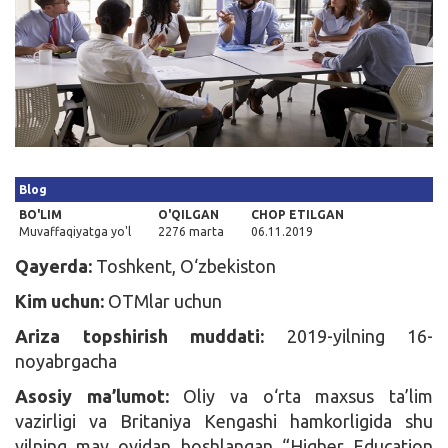
Kirish
Blog
BO'LIM
O'QILGAN
CHOP ETILGAN
Muvaffaqiyatga yo'l
2276 marta
06.11.2019
Qayerda:
Toshkent, O‘zbekiston
Kim uchun:
OTMlar uchun
Ariza topshirish muddati:
2019-yilning 16-
noyabrgacha
Asosiy ma’lumot:
Oliy va o‘rta maxsus ta’lim
vazirligi va Britaniya Kengashi hamkorligida shu
yilning may oyidan boshlangan “Higher Education