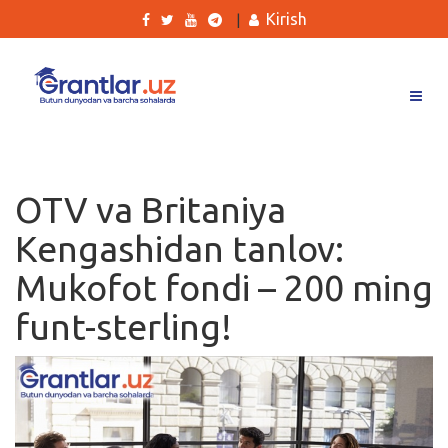
Kirish
|
Grantlar
Tanlovlar
OTV va Britaniya
Ishlar
Kengashidan tanlov:
Kurslar
Mukofot fondi – 200 ming
Blog
funt-sterling!
Yana
Qidirish