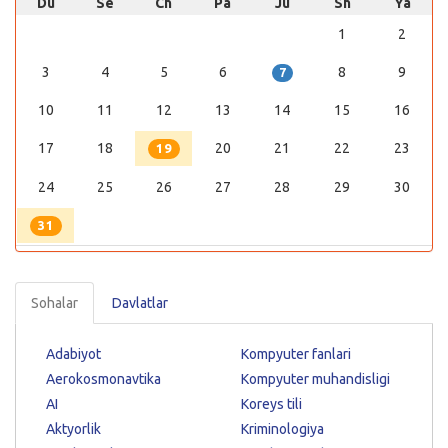
Du
Se
Ch
Pa
Ju
Sh
Ya
1
2
3
4
5
6
8
9
7
10
11
12
13
14
15
16
17
18
20
21
22
23
19
24
25
26
27
28
29
30
31
Sohalar
Davlatlar
Adabiyot
Kompyuter fanlari
Aerokosmonavtika
Kompyuter muhandisligi
AI
Koreys tili
Aktyorlik
Kriminologiya