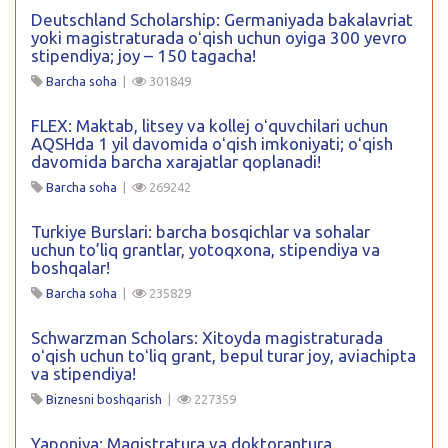
Deutschland Scholarship: Germaniyada bakalavriat
yoki magistraturada oʻqish uchun oyiga 300 yevro
stipendiya; joy – 150 tagacha!
Barcha soha
|
301849
FLEX: Maktab, litsey va kollej oʻquvchilari uchun
AQSHda 1 yil davomida oʻqish imkoniyati; oʻqish
davomida barcha xarajatlar qoplanadi!
Barcha soha
|
269242
Turkiye Burslari: barcha bosqichlar va sohalar
uchun to’liq grantlar, yotoqxona, stipendiya va
boshqalar!
Barcha soha
|
235829
Schwarzman Scholars: Xitoyda magistraturada
oʻqish uchun toʻliq grant, bepul turar joy, aviachipta
va stipendiya!
Biznesni boshqarish
|
227359
Yaponiya: Magistratura va doktorantura