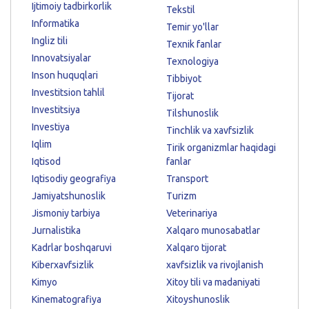
Ijtimoiy tadbirkorlik
Tekstil
Informatika
Temir yo'llar
Ingliz tili
Texnik fanlar
Innovatsiyalar
Texnologiya
Inson huquqlari
Tibbiyot
Investitsion tahlil
Tijorat
Investitsiya
Tilshunoslik
Investiya
Tinchlik va xavfsizlik
Iqlim
Tirik organizmlar haqidagi
Iqtisod
fanlar
Iqtisodiy geografiya
Transport
Jamiyatshunoslik
Turizm
Jismoniy tarbiya
Veterinariya
Jurnalistika
Xalqaro munosabatlar
Kadrlar boshqaruvi
Xalqaro tijorat
Kiberxavfsizlik
xavfsizlik va rivojlanish
Kimyo
Xitoy tili va madaniyati
Kinematografiya
Xitoyshunoslik