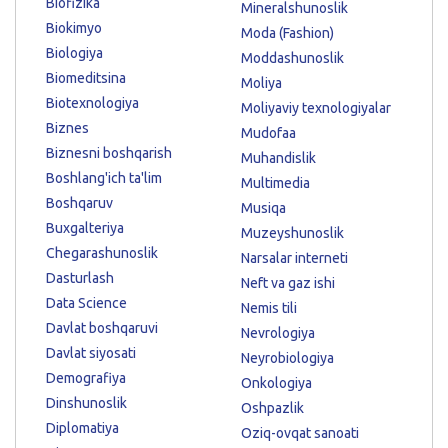
Biofizika
Mineralshunoslik
Biokimyo
Moda (Fashion)
Biologiya
Moddashunoslik
Biomeditsina
Moliya
Biotexnologiya
Moliyaviy texnologiyalar
Biznes
Mudofaa
Biznesni boshqarish
Muhandislik
Boshlang'ich ta'lim
Multimedia
Boshqaruv
Musiqa
Buxgalteriya
Muzeyshunoslik
Chegarashunoslik
Narsalar interneti
Dasturlash
Neft va gaz ishi
Data Science
Nemis tili
Davlat boshqaruvi
Nevrologiya
Davlat siyosati
Neyrobiologiya
Demografiya
Onkologiya
Dinshunoslik
Oshpazlik
Diplomatiya
Oziq-ovqat sanoati