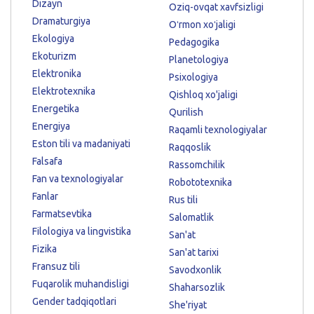
Dizayn
Oziq-ovqat xavfsizligi
Dramaturgiya
Oʻrmon xoʻjaligi
Ekologiya
Pedagogika
Ekoturizm
Planetologiya
Elektronika
Psixologiya
Elektrotexnika
Qishloq xo'jaligi
Energetika
Qurilish
Energiya
Raqamli texnologiyalar
Eston tili va madaniyati
Raqqoslik
Falsafa
Rassomchilik
Fan va texnologiyalar
Robototexnika
Fanlar
Rus tili
Farmatsevtika
Salomatlik
Filologiya va lingvistika
San'at
Fizika
San'at tarixi
Fransuz tili
Savodxonlik
Fuqarolik muhandisligi
Shaharsozlik
Gender tadqiqotlari
She'riyat