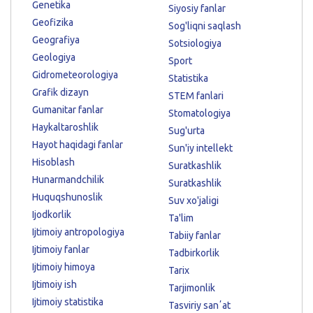
Genetika
Siyosiy fanlar
Geofizika
Sog'liqni saqlash
Geografiya
Sotsiologiya
Geologiya
Sport
Gidrometeorologiya
Statistika
Grafik dizayn
STEM fanlari
Gumanitar fanlar
Stomatologiya
Haykaltaroshlik
Sug'urta
Hayot haqidagi fanlar
Sun'iy intellekt
Hisoblash
Suratkashlik
Hunarmandchilik
Suratkashlik
Huquqshunoslik
Suv xo'jaligi
Ijodkorlik
Ta'lim
Ijtimoiy antropologiya
Tabiiy fanlar
Ijtimoiy fanlar
Tadbirkorlik
Ijtimoiy himoya
Tarix
Ijtimoiy ish
Tarjimonlik
Ijtimoiy statistika
Tasviriy sanʼat