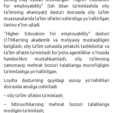
for employability” (Ish bilan ta’minlashda oliy
ta’limning ahamiyati) dasturi doirasida oliy ta’lim
muassasalarida ta’lim sifatini oshirishga yo‘naltirilgan
tanlov e’lon qiladi.
“Higher Education for employability” dasturi
OTMlarning akademik va moliyaviy mustaqilligini
belgilash, oliy ta’lim sohasida yetakchi tashkilotlar va
ta’lim sifatini ta’minlash bo‘yicha agentliklar o‘rtasida
hamkorlikni mustahkamlash, oliy ta’limning
zamonaviy mehnat bozori talablariga muvofiqligini
ta’minlashga yo‘naltirilgan.
Loyiha dasturning quyidagi asosiy yo‘nalishlari
doirasida amalga oshiriladi:
– oliy ta’lim sifatini ta’minlash;
– bitiruvchilarning mehnat bozori talablariga
mosligini ta’minlash;