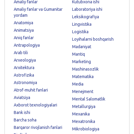
Amaliy fanlar
Kutubxona ishi
Amaliy fanlar va Gumanitar
Laboratoriya ishi
yordam
Leksikografiya
Anatomiya
Lingvistika
Animatsiya
Logistika
Aniq fanlar
Loyihalarni boshqarish
Antrapologiya
Madaniyat
Arab tili
Mantiq
Arxeologiya
Marketing
Arxitektura
Mashinasozlik
Astrofizika
Matematika
Astronomiya
Media
Atrof-muhit fanlari
Menejment
Aviatsiya
Mental Salomatlik
Axborot texnologiyalari
Metallurgiya
Bank ishi
Mexanika
Barcha soha
Mexatronika
Barqaror rivojlanish fanlari
Mikrobiologiya