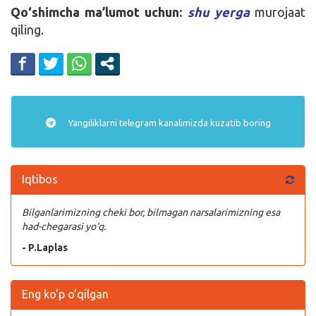
Qo‘shimcha ma’lumot uchun:
shu yerga
murojaat
qiling.
Yangiliklarni
telegram
kanalimizda kuzatib boring
Iqtibos
Bilganlarimizning cheki bor, bilmagan narsalarimizning esa
had-chegarasi yo‘q.
- P.Laplas
Eng ko'p o'qilgan