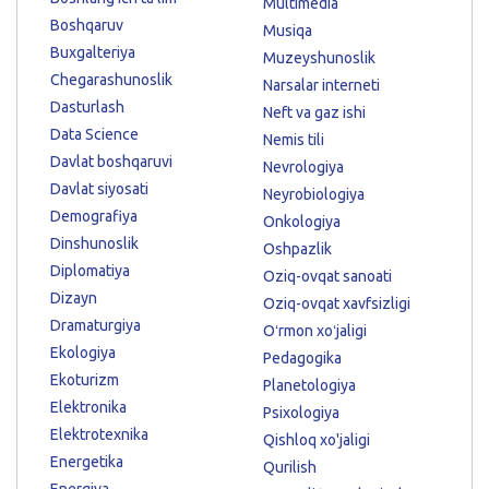
Multimedia
Boshqaruv
Musiqa
Buxgalteriya
Muzeyshunoslik
Chegarashunoslik
Narsalar interneti
Dasturlash
Neft va gaz ishi
Data Science
Nemis tili
Davlat boshqaruvi
Nevrologiya
Davlat siyosati
Neyrobiologiya
Demografiya
Onkologiya
Dinshunoslik
Oshpazlik
Diplomatiya
Oziq-ovqat sanoati
Dizayn
Oziq-ovqat xavfsizligi
Dramaturgiya
Oʻrmon xoʻjaligi
Ekologiya
Pedagogika
Ekoturizm
Planetologiya
Elektronika
Psixologiya
Elektrotexnika
Qishloq xo'jaligi
Energetika
Qurilish
Energiya