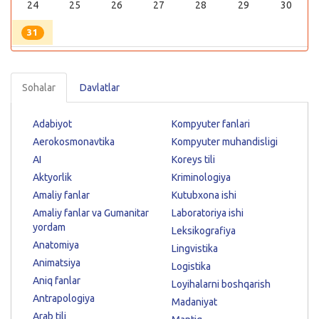
24
25
26
27
28
29
30
31
Sohalar
Davlatlar
Adabiyot
Kompyuter fanlari
Aerokosmonavtika
Kompyuter muhandisligi
AI
Koreys tili
Aktyorlik
Kriminologiya
Amaliy fanlar
Kutubxona ishi
Amaliy fanlar va Gumanitar
Laboratoriya ishi
yordam
Leksikografiya
Anatomiya
Lingvistika
Animatsiya
Logistika
Aniq fanlar
Loyihalarni boshqarish
Antrapologiya
Madaniyat
Arab tili