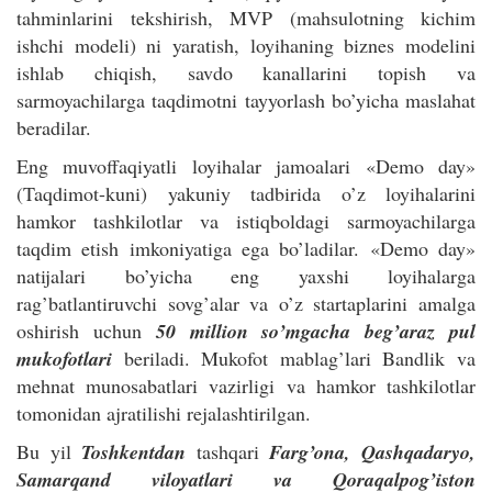
tahminlarini tekshirish, MVP (mahsulotning kichim
ishchi modeli) ni yaratish, loyihaning biznes modelini
ishlab chiqish, savdo kanallarini topish va
sarmoyachilarga taqdimotni tayyorlash bo’yicha maslahat
beradilar.
Eng muvoffaqiyatli loyihalar jamoalari «Demo day»
(Taqdimot-kuni) yakuniy tadbirida o’z loyihalarini
hamkor tashkilotlar va istiqboldagi sarmoyachilarga
taqdim etish imkoniyatiga ega bo’ladilar. «Demo day»
natijalari bo’yicha eng yaxshi loyihalarga
rag’batlantiruvchi sovg’alar va o’z startaplarini amalga
oshirish uchun
50 million so’mgacha beg’araz pul
mukofotlari
beriladi. Mukofot mablag’lari Bandlik va
mehnat munosabatlari vazirligi va hamkor tashkilotlar
tomonidan ajratilishi rejalashtirilgan.
Bu yil
Toshkentdan
tashqari
Farg’ona, Qashqadaryo,
Samarqand viloyatlari va Qoraqalpog’iston