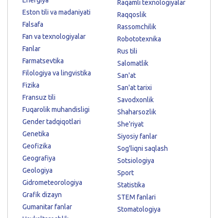
Raqamli texnologiyalar
Eston tili va madaniyati
Raqqoslik
Falsafa
Rassomchilik
Fan va texnologiyalar
Robototexnika
Fanlar
Rus tili
Farmatsevtika
Salomatlik
Filologiya va lingvistika
San'at
Fizika
San'at tarixi
Fransuz tili
Savodxonlik
Fuqarolik muhandisligi
Shaharsozlik
Gender tadqiqotlari
She'riyat
Genetika
Siyosiy fanlar
Geofizika
Sog'liqni saqlash
Geografiya
Sotsiologiya
Geologiya
Sport
Gidrometeorologiya
Statistika
Grafik dizayn
STEM fanlari
Gumanitar fanlar
Stomatologiya