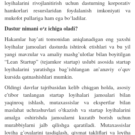
loyihalarini rivojlanitirish uchun dasturning korporativ
hamkorlari resurslaridan foydalanish imkoniyati va
mukofot pullariga ham ega bo‘ladilar.
Dastur nimani oʻz ichiga oladi?
Hakamlar hay’ati tomonidan aniqlanadigan eng yaxshi
loyihalar jamoalari dasturda ishtirok etishlari va bu yil
yangi mavzular va ​​amaliy mashg’ulotlar bilan boyitilgan
“Lean Startup” (tejamkor startap) uslubi asosida startap
loyihalarini yaratishga bag’ishlangan an’anaviy o’quv
kursida qatnashishlari mumkin.
Oldingi davrlar tajribasidan kelib chiqgan holda, asosiy
e’tibor tanlangan startap loyihalari jamoalari bilan
yaqinroq ishlash, mutaxassislar va ekspertlar bilan
maslahat uchrashuvlari o’tkazish va startap loyihalarini
amalga oshirishda jamoalarni kuzatib borish uchun
murabbiylarni jalb qilishga qaratiladi. Mutaxassislar
loyiha g’oyalarini tasdiqlash, qiymat takliflari va loyiha