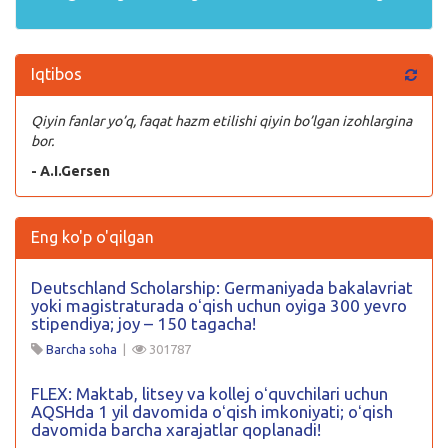
Iqtibos
Qiyin fanlar yo’q, faqat hazm etilishi qiyin bo’lgan izohlargina
bor.
- A.I.Gersen
Eng ko'p o'qilgan
Deutschland Scholarship: Germaniyada bakalavriat
yoki magistraturada oʻqish uchun oyiga 300 yevro
stipendiya; joy – 150 tagacha!
Barcha soha
|
301787
FLEX: Maktab, litsey va kollej oʻquvchilari uchun
AQSHda 1 yil davomida oʻqish imkoniyati; oʻqish
davomida barcha xarajatlar qoplanadi!