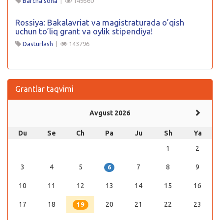
Barcha soha
|
149560
Rossiya: Bakalavriat va magistraturada o’qish
uchun to’liq grant va oylik stipendiya!
Dasturlash
|
143796
Grantlar taqvimi
Avgust 2026
Du
Se
Ch
Pa
Ju
Sh
Ya
1
2
3
4
5
7
8
9
6
10
11
12
13
14
15
16
17
18
20
21
22
23
19