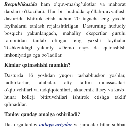
Respublikasida
ham o’quv-mashg’ulotlar va mahorat
darslari o’tkaziladi. Har bir hududda qo’llab-quvvatlash
dasturida ishtirok etish uchun 20 tagacha eng yaxshi
loyihalarni tanlash rejalashtirilgan. Dasturning hududiy
bosqichi yakunlangach, mahalliy ekspertlar guruhi
tomonidan tanlab olingan eng yaxshi loyihalar
Toshkentdagi yakuniy «Demo day» da qatnashish
imkoniyatiga ega bo’ladilar.
Kimlar qatnashishi mumkin?
Dasturda 16 yoshdan yuqori tashabbuskor yoshlar,
tadbirkorlar, talabalar, oliy ta’lim muassasalari
o’qituvchilari va tadqiqotchilari, akademik litsey va kasb-
hunar kolleji bitiruvchilari ishtirok etishga taklif
qilinadilar.
Tanlov qanday amalga oshiriladi?
Dasturga tanlov
onlayn arizalar
va jamoalar bilan suhbat