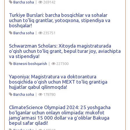
Barcha soha
|
269142
Turkiye Burslari: barcha bosqichlar va sohalar
uchun to’liq grantlar, yotoqxona, stipendiya va
boshqalar!
Barcha soha
|
235751
Schwarzman Scholars: Xitoyda magistraturada
oʻqish uchun toʻliq grant, bepul turar joy, aviachipta
va stipendiya!
Biznesni boshqarish
|
227300
Yaponiya: Magistratura va doktorantura
bosqichida oʻqish uchun MEXT toʻliq grantiga
hujjatlar qabul qilinmoqda!
Barcha soha
|
178780
ClimateScience Olympiad 2024: 25 yoshgacha
boʻlganlar uchun onlayn olimpiada: mukofot
jamgʻarmasi 15 000 dollar va gʻoliblar Bakuga
bepul safar qiladi!