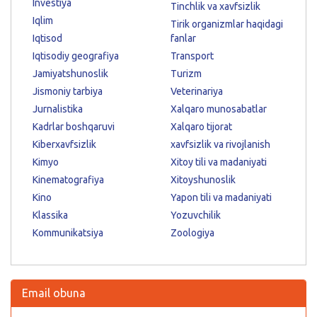
Investiya
Tinchlik va xavfsizlik
Iqlim
Tirik organizmlar haqidagi
Iqtisod
fanlar
Iqtisodiy geografiya
Transport
Jamiyatshunoslik
Turizm
Jismoniy tarbiya
Veterinariya
Jurnalistika
Xalqaro munosabatlar
Kadrlar boshqaruvi
Xalqaro tijorat
Kiberxavfsizlik
xavfsizlik va rivojlanish
Kimyo
Xitoy tili va madaniyati
Kinematografiya
Xitoyshunoslik
Kino
Yapon tili va madaniyati
Klassika
Yozuvchilik
Kommunikatsiya
Zoologiya
Email obuna