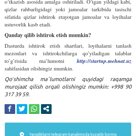
o‘tkazish asosida amalga oshiriladi. O’tgan yildagi kabi,
qizlar rahbarligidagi yoki jamoalar tarkibida tasischi
sifatida qizlar ishtirok etayotgan jamoalar va loyihalar
ustuvorlik kasb etadi.
Qanday qilib ishtirok etish mumkin?
Dasturda ishtirok etish shartlari, loyihalarni tanlash
mezonlari va ishtirokchilarga qo’yiladigan talablar
to’g’risida ma’lumotni
http://startup.mehnat.uz
sahifasidan olishingiz mumkin.
Qoʻshimcha maʼlumotlarni quyidagi raqamga
murojaat qilish orqali olishingiz mumkin: +998 90
317 39 59.
Yangiliklarni
telegram
kanalimizda kuzatib boring