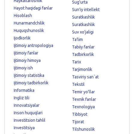
Haykaltaroshlik
Sug'urta
Hayot haqidagi fanlar
Sun'iy intellekt
Hisoblash
Suratkashlik
Hunarmandchilik
Suratkashlik
Huquqshunoslik
Suv xo'jaligi
Ijodkorlik
Ta'lim
Ijtimoiy antropologiya
Tabiiy fanlar
Ijtimoiy fanlar
Tadbirkorlik
Ijtimoiy himoya
Tarix
Ijtimoiy ish
Tarjimonlik
Ijtimoiy statistika
Tasviriy sanʼat
Ijtimoiy tadbirkorlik
Tekstil
Informatika
Temir yo'llar
Ingliz tili
Texnik fanlar
Innovatsiyalar
Texnologiya
Inson huquqlari
Tibbiyot
Investitsion tahlil
Tijorat
Investitsiya
Tilshunoslik