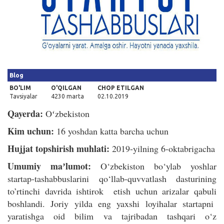
Kirish
Blog
BO'LIM
O'QILGAN
CHOP ETILGAN
Tavsiyalar
4230 marta
02.10.2019
Qayerda:
Oʻzbekiston
Kim uchun:
16 yoshdan katta barcha uchun
Hujjat topshirish muhlati:
2019-yilning 6-oktabrigacha
Umumiy maʼlumot:
O‘zbekiston bo‘ylab yoshlar
startap-tashabbuslarini qo‘llab-quvvatlash dasturining
to’rtinchi davrida ishtirok etish uchun arizalar qabuli
boshlandi. Joriy yilda eng yaxshi loyihalar startapni
yaratishga oid bilim va tajribadan tashqari o‘z