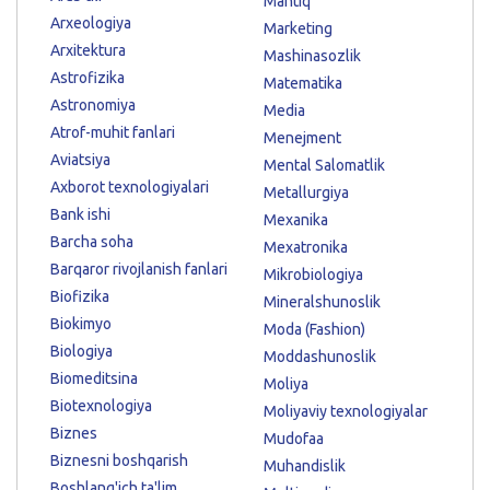
Mantiq
Arxeologiya
Marketing
Arxitektura
Mashinasozlik
Astrofizika
Matematika
Astronomiya
Media
Atrof-muhit fanlari
Menejment
Aviatsiya
Mental Salomatlik
Axborot texnologiyalari
Metallurgiya
Bank ishi
Mexanika
Barcha soha
Mexatronika
Barqaror rivojlanish fanlari
Mikrobiologiya
Biofizika
Mineralshunoslik
Biokimyo
Moda (Fashion)
Biologiya
Moddashunoslik
Biomeditsina
Moliya
Biotexnologiya
Moliyaviy texnologiyalar
Biznes
Mudofaa
Biznesni boshqarish
Muhandislik
Boshlang'ich ta'lim